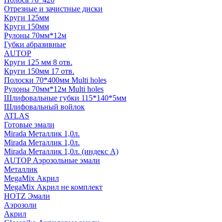
Отрезные и зачистные диски
Круги 125мм
Круги 150мм
Рулоны 70мм*12м
Губки абразивные
AUTOP
Круги 125 мм 8 отв.
Круги 150мм 17 отв.
Полоски 70*400мм Multi holes
Рулоны 70мм*12м Multi holes
Шлифовальные губки 115*140*5мм
Шлифовальный войлок
ATLAS
Готовые эмали
Mirada Металлик 1,0л.
Mirada Металлик 1,0л.
Mirada Металлик 1,0л. (индекс А)
AUTOP Аэрозольные эмали
Металлик
MegaMix Акрил
MegaMix Акрил не комплект
HOTZ Эмали
Аэрозоли
Акрил