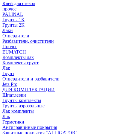
Клей для стекол
прочее
PALINAL
Грунты 1К
Грунты 2К
Лаки
Отвердители
Разбавители, очистители
Прочее
EUMATCH
Комплекты лак
Комплекты грунт
Лак
Грунт
Отвердители и разбавители
Jeta Pro
ДЛЯ КОМПЛЕКТАЦИИ
Шпатлевки
Грунты комплекты
Грунты аэрозольные
Лак комплекты
Лак
Герметики
Антигравийные покрытия
Защитные покрытия "ALLIGATOR"