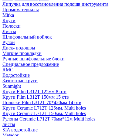
Липучка для восстановления подошв инструмента
Промоматериалы
Mirka
Круги
Полоски
Листы
Шлифовальный войлок
Рулон
Диск- подошвы
Мягкие прокладки
Ручные шлифовальные блоки
Специальное предложение
RMC
Водостойкие
Зачистные круги
Sunmight
Круги Film L312T 125мм 8 отв
Круги Film L312T 150мм 15 отв
Полоски Film L312T 70*420мм 14 отв
Круги Ceramic L712T 125мм. Multi holes
Круги Ceramic L712T 150мм. Multi holes
Рулоны Ceramic L712T 70мм*12м Multi holes
листы
SIA водостойкие
Matador