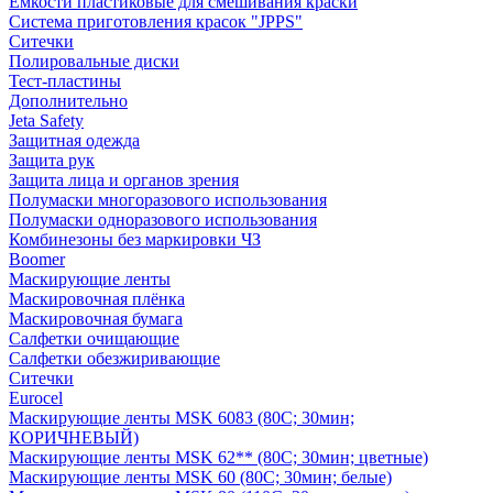
Емкости пластиковые для смешивания краски
Система приготовления красок "JPPS"
Ситечки
Полировальные диски
Тест-пластины
Дополнительно
Jeta Safety
Защитная одежда
Защита рук
Защита лица и органов зрения
Полумаски многоразового использования
Полумаски одноразового использования
Комбинезоны без маркировки ЧЗ
Boomer
Маскирующие ленты
Маскировочная плёнка
Маскировочная бумага
Салфетки очищающие
Салфетки обезжиривающие
Ситечки
Euroсel
Маскирующие ленты MSK 6083 (80С; 30мин;
КОРИЧНЕВЫЙ)
Маскирующие ленты MSK 62** (80С; 30мин; цветные)
Маскирующие ленты MSK 60 (80С; 30мин; белые)