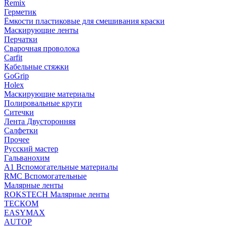
Remix
Герметик
Ёмкости пластиковые для смешивания краски
Маскирующие ленты
Перчатки
Сварочная проволока
Carfit
Кабельные стяжки
GoGrip
Holex
Маскирующие материалы
Полировальные круги
Ситечки
Лента Двусторонняя
Салфетки
Прочее
Русский мастер
Гальванохим
А1 Вспомогательные материалы
RMC Вспомогательные
Малярные ленты
ROKSTECH Малярные ленты
ТЕСКОМ
EASYMAX
AUTOP