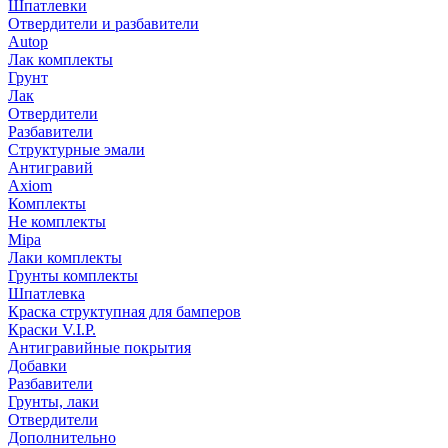
Шпатлевки
Отвердители и разбавители
Autop
Лак комплекты
Грунт
Лак
Отвердители
Разбавители
Структурные эмали
Антигравий
Axiom
Комплекты
Не комплекты
Mipa
Лаки комплекты
Грунты комплекты
Шпатлевка
Краска структупная для бамперов
Краски V.I.P.
Антигравийные покрытия
Добавки
Разбавители
Грунты, лаки
Отвердители
Дополнительно