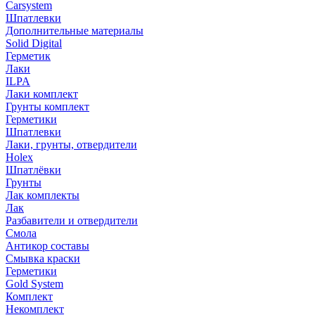
Carsystem
Шпатлевки
Дополнительные материалы
Solid Digital
Герметик
Лаки
ILPA
Лаки комплект
Грунты комплект
Герметики
Шпатлевки
Лаки, грунты, отвердители
Holex
Шпатлёвки
Грунты
Лак комплекты
Лак
Разбавители и отвердители
Смола
Антикор составы
Смывка краски
Герметики
Gold System
Комплект
Некомплект