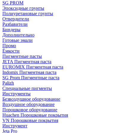
SG PROM
Эпоксидные грунты
Полиуретановые грунты
Отвердители
Разбавители
Биндеры
Дополнительно
Готовые эмали
Промо
Ёмкости
Пигментные пасты
JETA Пигментная паста
EUROMIX Пигментная паста
Indomix Пигментная паста
SG Prom Пигментные паста
Palizh
Специальные пигменты
Инструменты
Безвоздушное оборудование
Воздушное оборудование
Порошковое оборудование
Huachen Порошковые покрытия
VN Порошковые покрытия
Инструмент
Jeta Pro