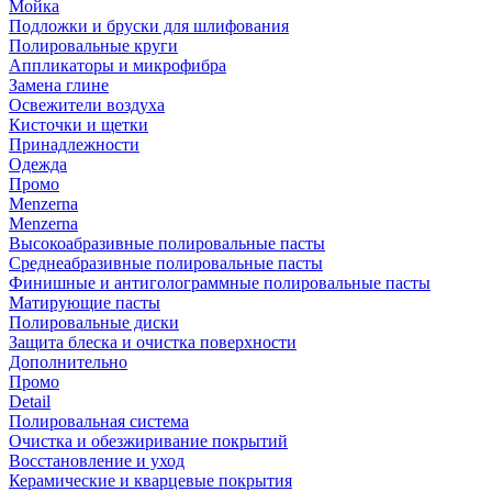
Мойка
Подложки и бруски для шлифования
Полировальные круги
Аппликаторы и микрофибра
Замена глине
Освежители воздуха
Кисточки и щетки
Принадлежности
Одежда
Промо
Menzerna
Menzerna
Высокоабразивные полировальные пасты
Среднеабразивные полировальные пасты
Финишные и антиголограммные полировальные пасты
Матирующие пасты
Полировальные диски
Защита блеска и очистка поверхности
Дополнительно
Промо
Detail
Полировальная система
Очистка и обезжиривание покрытий
Восстановление и уход
Керамические и кварцевые покрытия