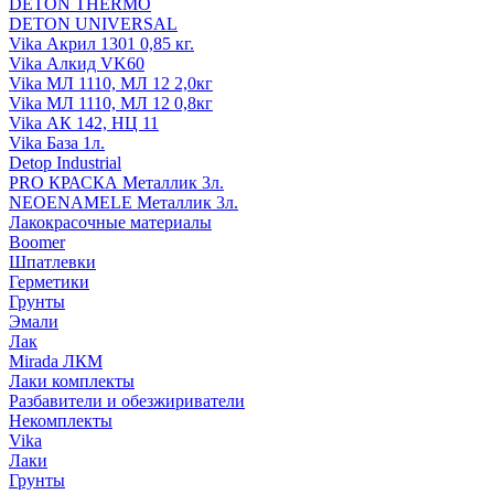
DETON THERMO
DETON UNIVERSAL
Vika Акрил 1301 0,85 кг.
Vika Алкид VK60
Vika МЛ 1110, МЛ 12 2,0кг
Vika МЛ 1110, МЛ 12 0,8кг
Vika АК 142, НЦ 11
Vika База 1л.
Detop Industrial
PRO КРАСКА Металлик 3л.
NEOENAMELE Металлик 3л.
Лакокрасочные материалы
Boomer
Шпатлевки
Герметики
Грунты
Эмали
Лак
Mirada ЛКМ
Лаки комплекты
Разбавители и обезжириватели
Некомплекты
Vika
Лаки
Грунты