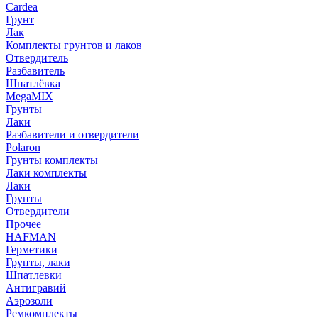
Cardea
Грунт
Лак
Комплекты грунтов и лаков
Отвердитель
Разбавитель
Шпатлёвка
MegaMIX
Грунты
Лаки
Разбавители и отвердители
Polaron
Грунты комплекты
Лаки комплекты
Лаки
Грунты
Отвердители
Прочее
HAFMAN
Герметики
Грунты, лаки
Шпатлевки
Антигравий
Аэрозоли
Ремкомплекты