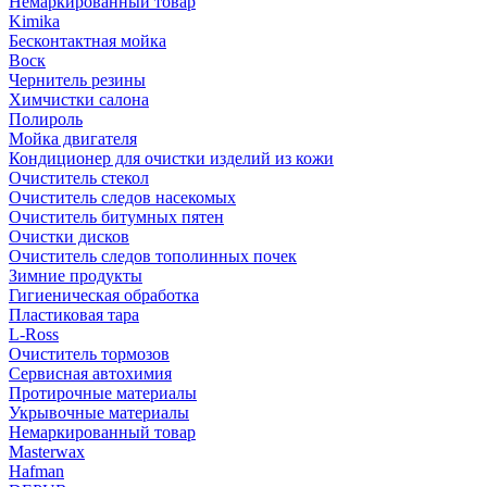
Немаркированный товар
Kimika
Бесконтактная мойка
Воск
Чернитель резины
Химчистки салона
Полироль
Мойка двигателя
Кондиционер для очистки изделий из кожи
Очиститель стекол
Очиститель следов насекомых
Очиститель битумных пятен
Очистки дисков
Очиститель следов тополинных почек
Зимние продукты
Гигиеническая обработка
Пластиковая тара
L-Ross
Очиститель тормозов
Сервисная автохимия
Протирочные материалы
Укрывочные материалы
Немаркированный товар
Masterwax
Hafman