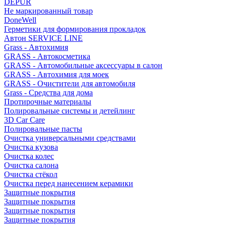
DEPUR
Не маркированный товар
DoneWell
Герметики для формирования прокладок
Автон SERVICE LINE
Grass - Автохимия
GRASS - Автокосметика
GRASS - Автомобильные аксессуары в салон
GRASS - Автохимия для моек
GRASS - Очистители для автомобиля
Grass - Средства для дома
Протирочные материалы
Полировальные системы и детейлинг
3D Car Care
Полировальные пасты
Очистка универсальными средствами
Очистка кузова
Очистка колес
Очистка салона
Очистка стёкол
Очистка перед нанесением керамики
Защитные покрытия
Защитные покрытия
Защитные покрытия
Защитные покрытия