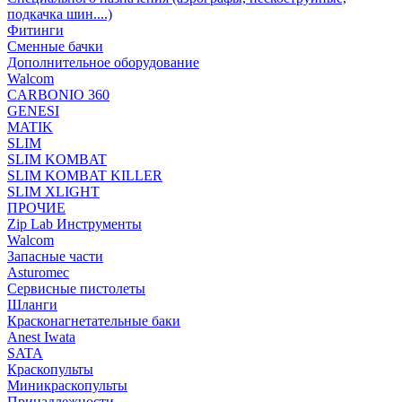
подкачка шин....)
Фитинги
Сменные бачки
Дополнительное оборудование
Walcom
CARBONIO 360
GENESI
MATIK
SLIM
SLIM KOMBAT
SLIM KOMBAT KILLER
SLIM XLIGHT
ПРОЧИЕ
Zip Lab Инструменты
Walсom
Запасные части
Asturomec
Сервисные пистолеты
Шланги
Красконагнетательные баки
Anest Iwata
SATA
Краскопульты
Миникраскопульты
Принадлежности