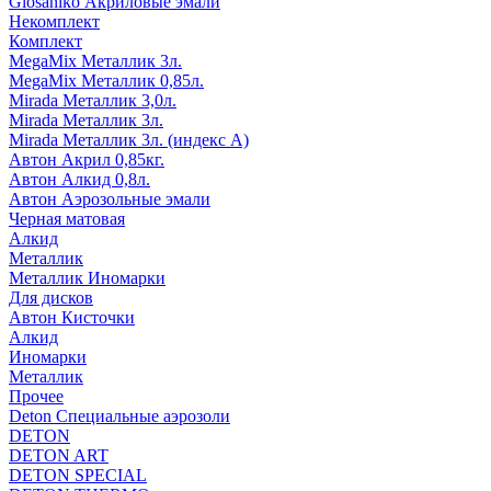
Glosaniko Акриловые эмали
Некомплект
Комплект
MegaMix Металлик 3л.
MegaMix Металлик 0,85л.
Mirada Металлик 3,0л.
Mirada Металлик 3л.
Mirada Металлик 3л. (индекс А)
Автон Акрил 0,85кг.
Автон Алкид 0,8л.
Автон Аэрозольные эмали
Черная матовая
Алкид
Металлик
Металлик Иномарки
Для дисков
Автон Кисточки
Алкид
Иномарки
Металлик
Прочее
Deton Специальные аэрозоли
DETON
DETON ART
DETON SPECIAL