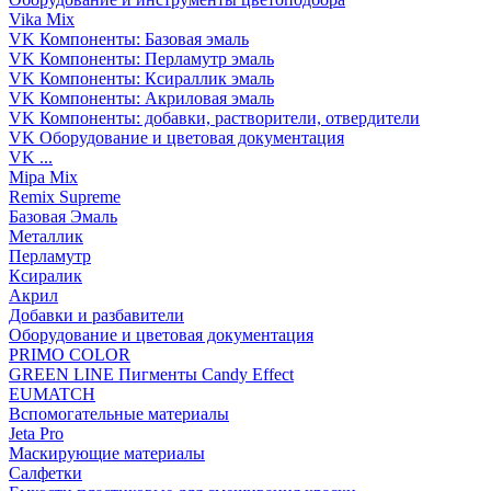
Vika Mix
VK Компоненты: Базовая эмаль
VK Компоненты: Перламутр эмаль
VK Компоненты: Ксираллик эмаль
VK Компоненты: Акриловая эмаль
VK Компоненты: добавки, растворители, отвердители
VK Оборудование и цветовая документация
VK ...
Mipa Mix
Remix Supreme
Базовая Эмаль
Металлик
Перламутр
Ксиралик
Акрил
Добавки и разбавители
Оборудование и цветовая документация
PRIMO COLOR
GREEN LINE Пигменты Candy Effect
EUMATCH
Вспомогательные материалы
Jeta Pro
Маскирующие материалы
Салфетки