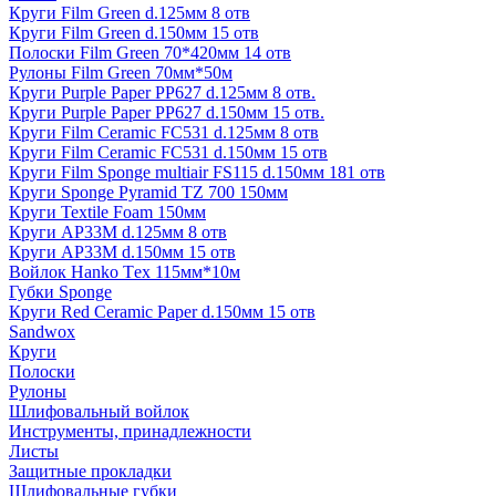
Круги Film Green d.125мм 8 отв
Круги Film Green d.150мм 15 отв
Полоски Film Green 70*420мм 14 отв
Рулоны Film Green 70мм*50м
Круги Purple Paper PP627 d.125мм 8 отв.
Круги Purple Paper PP627 d.150мм 15 отв.
Круги Film Ceramic FC531 d.125мм 8 отв
Круги Film Ceramic FC531 d.150мм 15 отв
Круги Film Sponge multiair FS115 d.150мм 181 отв
Круги Sponge Pyramid TZ 700 150мм
Круги Textile Foam 150мм
Круги AP33M d.125мм 8 отв
Круги AP33M d.150мм 15 отв
Войлок Hanko Tех 115мм*10м
Губки Sponge
Круги Red Ceramic Paper d.150мм 15 отв
Sandwox
Круги
Полоски
Рулоны
Шлифовальный войлок
Инструменты, принадлежности
Листы
Защитные прокладки
Шлифовальные губки