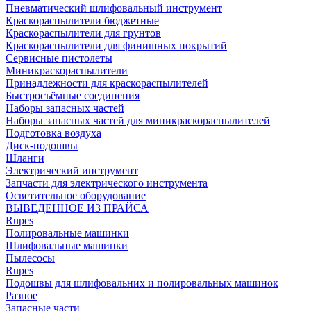
Пневматический шлифовальный инструмент
Краскораспылители бюджетные
Краскораспылители для грунтов
Краскораспылители для финишных покрытий
Сервисные пистолеты
Миникраскораспылители
Принадлежности для краскораспылителей
Быстросъёмные соединения
Наборы запасных частей
Наборы запасных частей для миникраскораспылителей
Подготовка воздуха
Диск-подошвы
Шланги
Электрический инструмент
Запчасти для электрического инструмента
Осветительное оборудование
ВЫВЕДЕННОЕ ИЗ ПРАЙСА
Rupes
Полировальные машинки
Шлифовальные машинки
Пылесосы
Rupes
Подошвы для шлифовальних и полировальных машинок
Разное
Запасные части