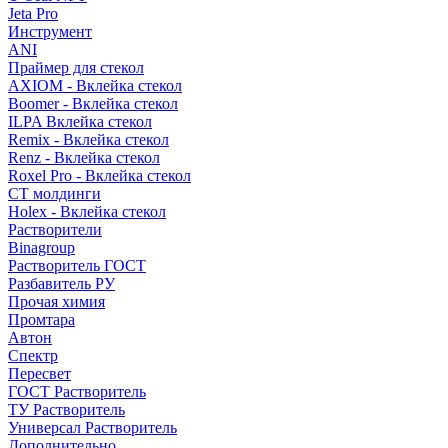
Jeta Pro
Инструмент
ANI
Праймер для стекол
AXIOM - Вклейка стекол
Boomer - Вклейка стекол
ILPA Вклейка стекол
Remix - Вклейка стекол
Renz - Вклейка стекол
Roxel Pro - Вклейка стекол
СТ молдинги
Holex - Вклейка стекол
Растворители
Binagroup
Растворитель ГОСТ
Разбавитель РУ
Прочая химия
Промтара
Автон
Спектр
Пересвет
ГОСТ Растворитель
ТУ Растворитель
Универсал Растворитель
Дополнительно