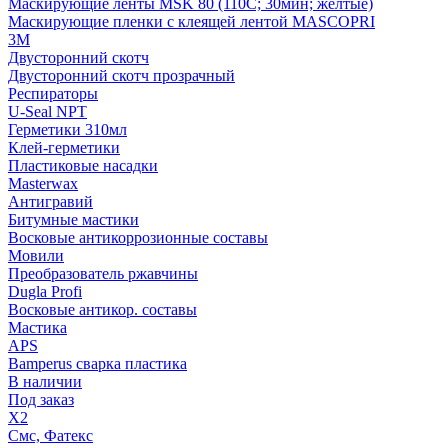
Маскирующие ленты MSK 80 (110С; 30мин; желтые)
Маскирующие пленки с клеящей лентой MASCOPRI
3M
Двусторонний скотч
Двусторонний скотч прозрачный
Респираторы
U-Seal NPT
Герметики 310мл
Клей-герметики
Пластиковые насадки
Masterwax
Антигравий
Битумные мастики
Восковые антикоррозионные составы
Мовили
Преобразователь ржавчины
Dugla Profi
Восковые антикор. составы
Мастика
APS
Bamperus сварка пластика
В наличии
Под заказ
X2
Смс, Фатекс