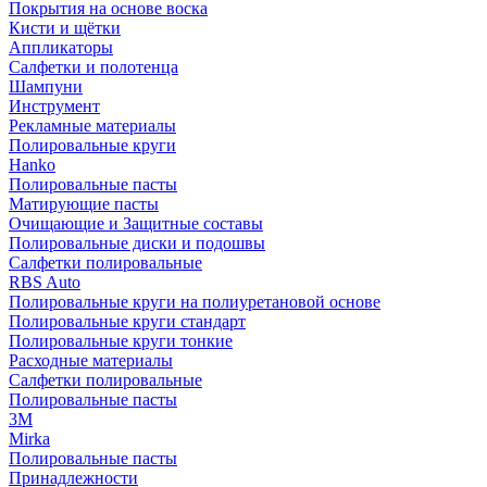
Покрытия на основе воска
Кисти и щётки
Аппликаторы
Салфетки и полотенца
Шампуни
Инструмент
Рекламные материалы
Полировальные круги
Hanko
Полировальные пасты
Матирующие пасты
Очищающие и Защитные составы
Полировальные диски и подошвы
Салфетки полировальные
RBS Auto
Полировальные круги на полиуретановой основе
Полировальные круги стандарт
Полировальные круги тонкие
Расходные материалы
Салфетки полировальные
Полировальные пасты
3М
Mirka
Полировальные пасты
Принадлежности