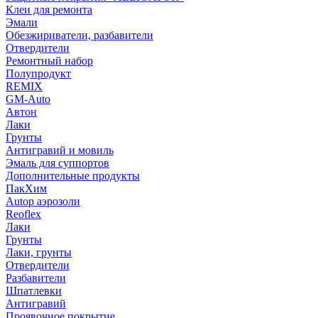
Клеи для ремонта
Эмали
Обезжириватели, разбавители
Отвердители
Ремонтный набор
Полупродукт
REMIX
GM-Auto
Автон
Лаки
Грунты
Антигравий и мовиль
Эмаль для суппортов
Дополнительные продукты
ПакХим
Autop аэрозоли
Reoflex
Лаки
Грунты
Лаки, грунты
Отвердители
Разбавители
Шпатлевки
Антигравий
Проявочное покрытие