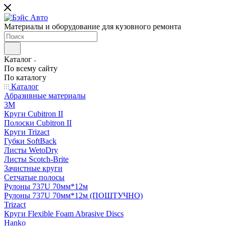
Материалы и оборудование для кузовного ремонта
Каталог
По всему сайту
По каталогу
Каталог
Абразивные материалы
3M
Круги Cubitron II
Полоски Cubitron II
Круги Trizact
Губки SoftBack
Листы WetoDry
Листы Scotch-Brite
Зачистные круги
Сетчатые полосы
Рулоны 737U 70мм*12м
Рулоны 737U 70мм*12м (ПОШТУЧНО)
Trizact
Круги Flexible Foam Abrasive Discs
Hanko