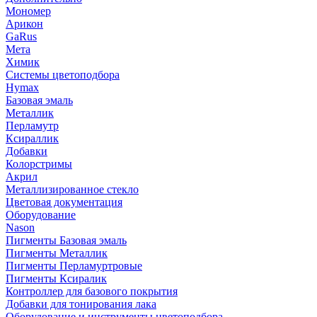
Мономер
Арикон
GaRus
Мета
Химик
Системы цветоподбора
Hymax
Базовая эмаль
Металлик
Перламутр
Ксираллик
Добавки
Колорстримы
Акрил
Металлизированное стекло
Цветовая документация
Оборудование
Nason
Пигменты Базовая эмаль
Пигменты Металлик
Пигменты Перламуртровые
Пигменты Ксиралик
Контроллер для базового покрытия
Добавки для тонирования лака
Оборудование и инструменты цветоподбора