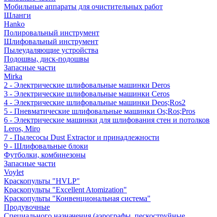
Мобильные аппараты для очистительных работ
Шланги
Hanko
Полировальный инструмент
Шлифовальный инструмент
Пылеудаляющие устройства
Подошвы, диск-подошвы
Запасные части
Mirka
2 - Электрические шлифовальные машинки Deros
3 - Электрические шлифовальные машинки Ceros
4 - Электрические шлифовальные машинки Deos;Ros2
5 - Пневматические шлифовальные машинки Os;Ros;Pros
6 - Электрические машинки для шлифования стен и потолков
Leros, Miro
7 - Пылесосы Dust Extractor и принадлежности
9 - Шлифовальные блоки
Футболки, комбинезоны
Запасные части
Voylet
Краскопульты "HVLP"
Краскопульты "Excellent Atomization"
Краскопульты "Конвенциональная система"
Продувочные
Специального назначения (аэрографы, пескоструйные,