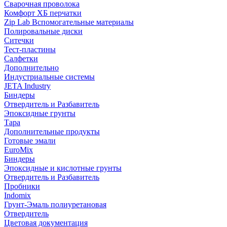
Сварочная проволока
Комфорт ХБ перчатки
Zip Lab Вспомогательные материалы
Полировальные диски
Ситечки
Тест-пластины
Салфетки
Дополнительно
Индустриальные системы
JETA Industry
Биндеры
Отвердитель и Разбавитель
Эпоксидные грунты
Тара
Дополнительные продукты
Готовые эмали
EuroMix
Биндеры
Эпоксидные и кислотные грунты
Отвердитель и Разбавитель
Пробники
Indomix
Грунт-Эмаль полиуретановая
Отвердитель
Цветовая документация