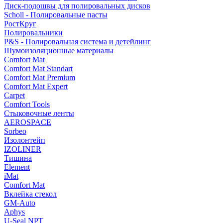
Диск-подошвы для полировальных дисков
Scholl - Полировальные пасты
РостКруг
Полировальники
P&S - Полировальная система и детейлинг
Шумоизоляционные материалы
Comfort Mat
Comfort Mat Standart
Comfort Mat Premium
Comfort Mat Expert
Carpet
Comfort Tools
Стыковочные ленты
AEROSPACE
Sorbeo
Изолонтейп
IZOLINER
Тишина
Element
iMat
Comfort Mat
Вклейка стекол
GM-Auto
Aphys
U-Seal NPT