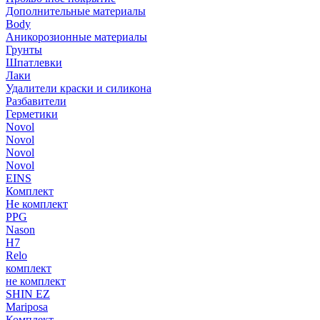
Дополнительные материалы
Body
Аникорозионные материалы
Грунты
Шпатлевки
Лаки
Удалители краски и силикона
Разбавители
Герметики
Novol
Novol
Novol
Novol
EINS
Комплект
Не комплект
PPG
Nason
H7
Relo
комплект
не комплект
SHIN EZ
Mariposa
Комплект