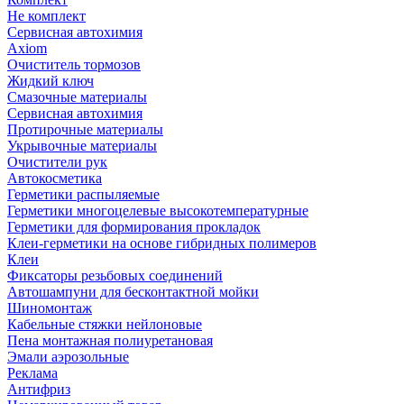
Не комплект
Сервисная автохимия
Axiom
Очиститель тормозов
Жидкий ключ
Смазочные материалы
Сервисная автохимия
Протирочные материалы
Укрывочные материалы
Очистители рук
Автокосметика
Герметики распыляемые
Герметики многоцелевые высокотемпературные
Герметики для формирования прокладок
Клеи-герметики на основе гибридных полимеров
Клеи
Фиксаторы резьбовых соединений
Автошампуни для бесконтактной мойки
Шиномонтаж
Кабельные стяжки нейлоновые
Пена монтажная полиуретановая
Эмали аэрозольные
Реклама
Антифриз