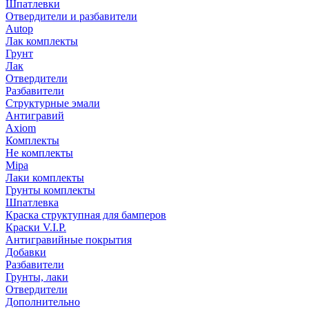
Шпатлевки
Отвердители и разбавители
Autop
Лак комплекты
Грунт
Лак
Отвердители
Разбавители
Структурные эмали
Антигравий
Axiom
Комплекты
Не комплекты
Mipa
Лаки комплекты
Грунты комплекты
Шпатлевка
Краска структупная для бамперов
Краски V.I.P.
Антигравийные покрытия
Добавки
Разбавители
Грунты, лаки
Отвердители
Дополнительно