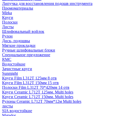
Липучка для восстановления подошв инструмента
Промоматериалы
Mirka
Круги
Полоски
Листы
Шлифовальный войлок
Рулон
Диск- подошвы
Мягкие прокладки
Ручные шлифовальные блоки
Специальное предложение
RMC
Водостойкие
Зачистные круги
Sunmight
Круги Film L312T 125мм 8 отв
Круги Film L312T 150мм 15 отв
Полоски Film L312T 70*420мм 14 отв
Круги Ceramic L712T 125мм. Multi holes
Круги Ceramic L712T 150мм. Multi holes
Рулоны Ceramic L712T 70мм*12м Multi holes
листы
SIA водостойкие
Matador