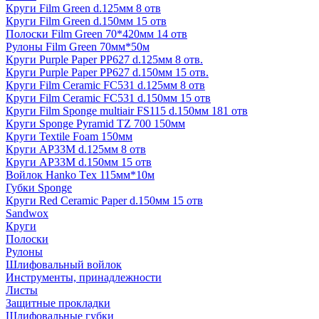
Круги Film Green d.125мм 8 отв
Круги Film Green d.150мм 15 отв
Полоски Film Green 70*420мм 14 отв
Рулоны Film Green 70мм*50м
Круги Purple Paper PP627 d.125мм 8 отв.
Круги Purple Paper PP627 d.150мм 15 отв.
Круги Film Ceramic FC531 d.125мм 8 отв
Круги Film Ceramic FC531 d.150мм 15 отв
Круги Film Sponge multiair FS115 d.150мм 181 отв
Круги Sponge Pyramid TZ 700 150мм
Круги Textile Foam 150мм
Круги AP33M d.125мм 8 отв
Круги AP33M d.150мм 15 отв
Войлок Hanko Tех 115мм*10м
Губки Sponge
Круги Red Ceramic Paper d.150мм 15 отв
Sandwox
Круги
Полоски
Рулоны
Шлифовальный войлок
Инструменты, принадлежности
Листы
Защитные прокладки
Шлифовальные губки