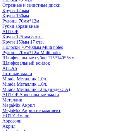
Отрезные и зачистные диски
Круги 125мм
Круги 150мм
Рулоны 70мм*12м
Губки абразивные
AUTOP
Круги 125 мм 8 отв.
Круги 150мм 17 отв.
Полоски 70*400мм Multi holes
Рулоны 70мм*12м Multi holes
Шлифовальные губки 115*140*5мм
Шлифовальный войлок
ATLAS
Готовые эмали
Mirada Металлик 1,0л.
Mirada Металлик 1,0л.
Mirada Металлик 1,0л. (индекс А)
AUTOP Аэрозольные эмали
Металлик
MegaMix Акрил
MegaMix Акрил не комплект
HOTZ Эмали
Аэрозоли
Акрил