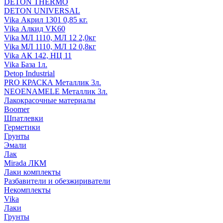
DETON THERMO
DETON UNIVERSAL
Vika Акрил 1301 0,85 кг.
Vika Алкид VK60
Vika МЛ 1110, МЛ 12 2,0кг
Vika МЛ 1110, МЛ 12 0,8кг
Vika АК 142, НЦ 11
Vika База 1л.
Detop Industrial
PRO КРАСКА Металлик 3л.
NEOENAMELE Металлик 3л.
Лакокрасочные материалы
Boomer
Шпатлевки
Герметики
Грунты
Эмали
Лак
Mirada ЛКМ
Лаки комплекты
Разбавители и обезжириватели
Некомплекты
Vika
Лаки
Грунты