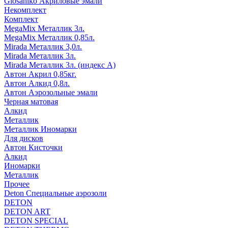
Glosaniko Акриловые эмали
Некомплект
Комплект
MegaMix Металлик 3л.
MegaMix Металлик 0,85л.
Mirada Металлик 3,0л.
Mirada Металлик 3л.
Mirada Металлик 3л. (индекс А)
Автон Акрил 0,85кг.
Автон Алкид 0,8л.
Автон Аэрозольные эмали
Черная матовая
Алкид
Металлик
Металлик Иномарки
Для дисков
Автон Кисточки
Алкид
Иномарки
Металлик
Прочее
Deton Специальные аэрозоли
DETON
DETON ART
DETON SPECIAL