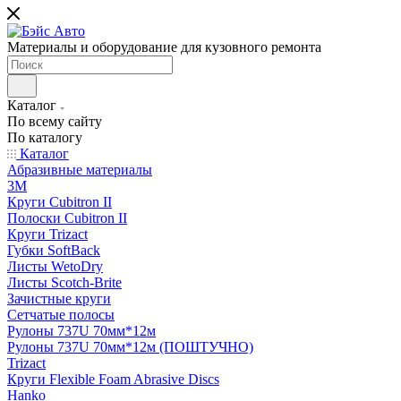
Материалы и оборудование для кузовного ремонта
Каталог
По всему сайту
По каталогу
Каталог
Абразивные материалы
3M
Круги Cubitron II
Полоски Cubitron II
Круги Trizact
Губки SoftBack
Листы WetoDry
Листы Scotch-Brite
Зачистные круги
Сетчатые полосы
Рулоны 737U 70мм*12м
Рулоны 737U 70мм*12м (ПОШТУЧНО)
Trizact
Круги Flexible Foam Abrasive Discs
Hanko