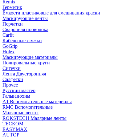
Remix
Герметик
Ёмкости пластиковые для смешивания краски
Маскирующие ленты
Перчатки
Сварочная проволока
Carfit
Кабельные стяжки
GoGrip
Holex
Маскирующие материалы
Полировальные круги
Ситечки
Лента Двусторонняя
Салфетки
Прочее
Русский мастер
Гальванохим
А1 Вспомогательные материалы
RMC Вспомогательные
Малярные ленты
ROKSTECH Малярные ленты
ТЕСКОМ
EASYMAX
AUTOP