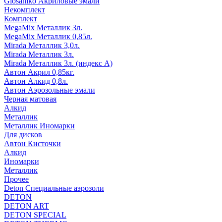
Glosaniko Акриловые эмали
Некомплект
Комплект
MegaMix Металлик 3л.
MegaMix Металлик 0,85л.
Mirada Металлик 3,0л.
Mirada Металлик 3л.
Mirada Металлик 3л. (индекс А)
Автон Акрил 0,85кг.
Автон Алкид 0,8л.
Автон Аэрозольные эмали
Черная матовая
Алкид
Металлик
Металлик Иномарки
Для дисков
Автон Кисточки
Алкид
Иномарки
Металлик
Прочее
Deton Специальные аэрозоли
DETON
DETON ART
DETON SPECIAL