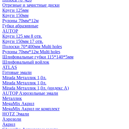
Отрезные и зачистные диски
Круги 125мм
Круги 150мм
Рулоны 70мм*12м
Губки абразивные
AUTOP
Круги 125 мм 8 отв.
Круги 150мм 17 отв.
Полоски 70*400мм Multi holes
Рулоны 70мм*12м Multi holes
Шлифовальные губки 115*140*5мм
Шлифовальный войлок
ATLAS
Готовые эмали
Mirada Металлик 1,0л.
Mirada Металлик 1,0л.
Mirada Металлик 1,0л. (индекс А)
AUTOP Аэрозольные эмали
Металлик
MegaMix Акрил
MegaMix Акрил не комплект
HOTZ Эмали
Аэрозоли
Акрил