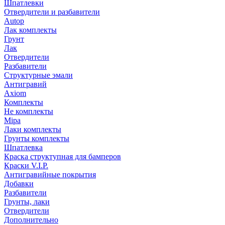
Шпатлевки
Отвердители и разбавители
Autop
Лак комплекты
Грунт
Лак
Отвердители
Разбавители
Структурные эмали
Антигравий
Axiom
Комплекты
Не комплекты
Mipa
Лаки комплекты
Грунты комплекты
Шпатлевка
Краска структупная для бамперов
Краски V.I.P.
Антигравийные покрытия
Добавки
Разбавители
Грунты, лаки
Отвердители
Дополнительно