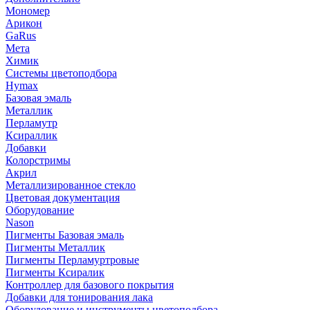
Мономер
Арикон
GaRus
Мета
Химик
Системы цветоподбора
Hymax
Базовая эмаль
Металлик
Перламутр
Ксираллик
Добавки
Колорстримы
Акрил
Металлизированное стекло
Цветовая документация
Оборудование
Nason
Пигменты Базовая эмаль
Пигменты Металлик
Пигменты Перламуртровые
Пигменты Ксиралик
Контроллер для базового покрытия
Добавки для тонирования лака
Оборудование и инструменты цветоподбора