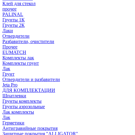
Клей для стекол
прочее
PALINAL
Грунты 1К
Грунты 2К
Лаки
Отвердители
Разбавители, очистители
Прочее
EUMATCH
Комплекты лак
Комплекты грунт
Лак
Грунт
Отвердители и разбавители
Jeta Pro
ДЛЯ КОМПЛЕКТАЦИИ
Шпатлевки
Грунты комплекты
Грунты аэрозольные
Лак комплекты
Лак
Герметики
Антигравийные покрытия
Защитные покрытия "ALLIGATOR"