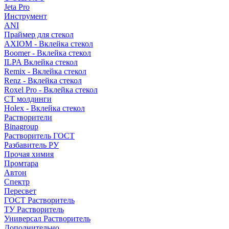
Jeta Pro
Инструмент
ANI
Праймер для стекол
AXIOM - Вклейка стекол
Boomer - Вклейка стекол
ILPA Вклейка стекол
Remix - Вклейка стекол
Renz - Вклейка стекол
Roxel Pro - Вклейка стекол
СТ молдинги
Holex - Вклейка стекол
Растворители
Binagroup
Растворитель ГОСТ
Разбавитель РУ
Прочая химия
Промтара
Автон
Спектр
Пересвет
ГОСТ Растворитель
ТУ Растворитель
Универсал Растворитель
Дополнительно