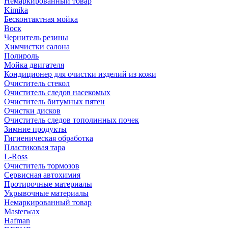
Немаркированный товар
Kimika
Бесконтактная мойка
Воск
Чернитель резины
Химчистки салона
Полироль
Мойка двигателя
Кондиционер для очистки изделий из кожи
Очиститель стекол
Очиститель следов насекомых
Очиститель битумных пятен
Очистки дисков
Очиститель следов тополинных почек
Зимние продукты
Гигиеническая обработка
Пластиковая тара
L-Ross
Очиститель тормозов
Сервисная автохимия
Протирочные материалы
Укрывочные материалы
Немаркированный товар
Masterwax
Hafman