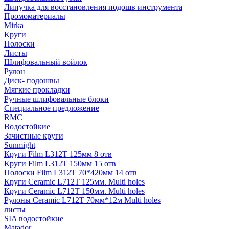
Липучка для восстановления подошв инструмента
Промоматериалы
Mirka
Круги
Полоски
Листы
Шлифовальный войлок
Рулон
Диск- подошвы
Мягкие прокладки
Ручные шлифовальные блоки
Специальное предложение
RMC
Водостойкие
Зачистные круги
Sunmight
Круги Film L312T 125мм 8 отв
Круги Film L312T 150мм 15 отв
Полоски Film L312T 70*420мм 14 отв
Круги Ceramic L712T 125мм. Multi holes
Круги Ceramic L712T 150мм. Multi holes
Рулоны Ceramic L712T 70мм*12м Multi holes
листы
SIA водостойкие
Matador