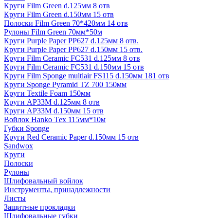
Круги Film Green d.125мм 8 отв
Круги Film Green d.150мм 15 отв
Полоски Film Green 70*420мм 14 отв
Рулоны Film Green 70мм*50м
Круги Purple Paper PP627 d.125мм 8 отв.
Круги Purple Paper PP627 d.150мм 15 отв.
Круги Film Ceramic FC531 d.125мм 8 отв
Круги Film Ceramic FC531 d.150мм 15 отв
Круги Film Sponge multiair FS115 d.150мм 181 отв
Круги Sponge Pyramid TZ 700 150мм
Круги Textile Foam 150мм
Круги AP33M d.125мм 8 отв
Круги AP33M d.150мм 15 отв
Войлок Hanko Tех 115мм*10м
Губки Sponge
Круги Red Ceramic Paper d.150мм 15 отв
Sandwox
Круги
Полоски
Рулоны
Шлифовальный войлок
Инструменты, принадлежности
Листы
Защитные прокладки
Шлифовальные губки