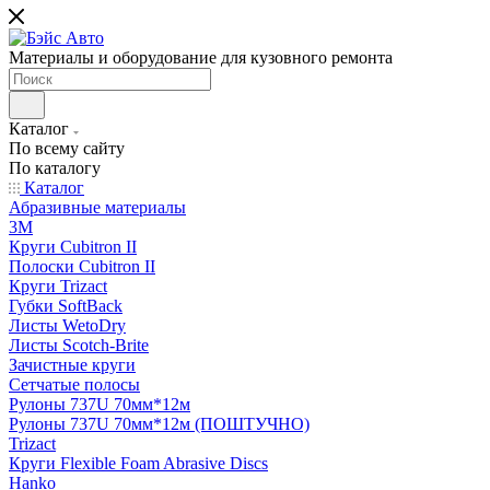
Материалы и оборудование для кузовного ремонта
Каталог
По всему сайту
По каталогу
Каталог
Абразивные материалы
3M
Круги Cubitron II
Полоски Cubitron II
Круги Trizact
Губки SoftBack
Листы WetoDry
Листы Scotch-Brite
Зачистные круги
Сетчатые полосы
Рулоны 737U 70мм*12м
Рулоны 737U 70мм*12м (ПОШТУЧНО)
Trizact
Круги Flexible Foam Abrasive Discs
Hanko