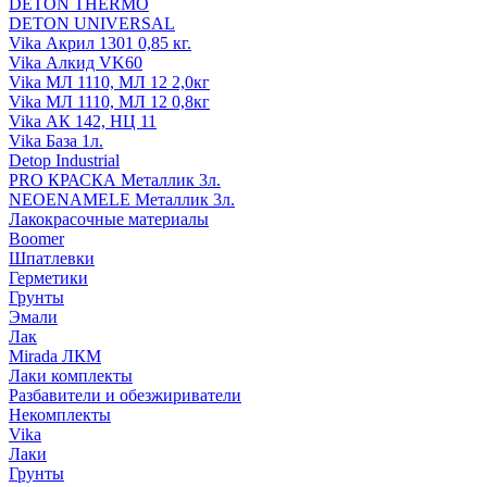
DETON THERMO
DETON UNIVERSAL
Vika Акрил 1301 0,85 кг.
Vika Алкид VK60
Vika МЛ 1110, МЛ 12 2,0кг
Vika МЛ 1110, МЛ 12 0,8кг
Vika АК 142, НЦ 11
Vika База 1л.
Detop Industrial
PRO КРАСКА Металлик 3л.
NEOENAMELE Металлик 3л.
Лакокрасочные материалы
Boomer
Шпатлевки
Герметики
Грунты
Эмали
Лак
Mirada ЛКМ
Лаки комплекты
Разбавители и обезжириватели
Некомплекты
Vika
Лаки
Грунты