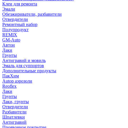
Клеи для ремонта
Эмали
Обезжириватели, разбавители
Отвердители
Ремонтный набор
Полупродукт
REMIX
GM-Auto
Автон
Лаки
Грунты
Антигравий и мовиль
Эмаль для суппортов
Дополнительные продукты
ПакХим
Autop аэрозоли
Reoflex
Лаки
Грунты
Лаки, грунты
Отвердители
Разбавители
Шпатлевки
Антигравий
Проявочное покрытие