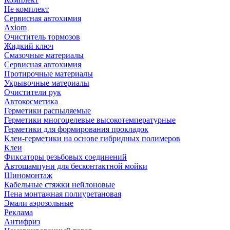
Не комплект
Сервисная автохимия
Axiom
Очиститель тормозов
Жидкий ключ
Смазочные материалы
Сервисная автохимия
Протирочные материалы
Укрывочные материалы
Очистители рук
Автокосметика
Герметики распыляемые
Герметики многоцелевые высокотемпературные
Герметики для формирования прокладок
Клеи-герметики на основе гибридных полимеров
Клеи
Фиксаторы резьбовых соединений
Автошампуни для бесконтактной мойки
Шиномонтаж
Кабельные стяжки нейлоновые
Пена монтажная полиуретановая
Эмали аэрозольные
Реклама
Антифриз