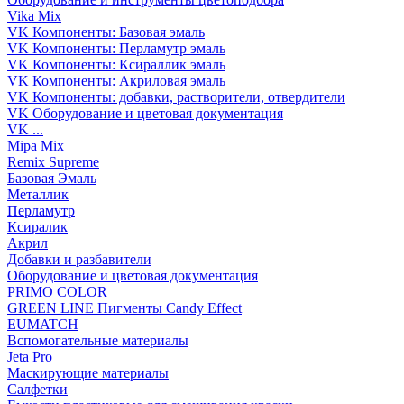
Vika Mix
VK Компоненты: Базовая эмаль
VK Компоненты: Перламутр эмаль
VK Компоненты: Ксираллик эмаль
VK Компоненты: Акриловая эмаль
VK Компоненты: добавки, растворители, отвердители
VK Оборудование и цветовая документация
VK ...
Mipa Mix
Remix Supreme
Базовая Эмаль
Металлик
Перламутр
Ксиралик
Акрил
Добавки и разбавители
Оборудование и цветовая документация
PRIMO COLOR
GREEN LINE Пигменты Candy Effect
EUMATCH
Вспомогательные материалы
Jeta Pro
Маскирующие материалы
Салфетки