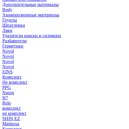
Дополнительные материалы
Body
Аникорозионные материалы
Грунты
Шпатлевки
Лаки
Удалители краски и силикона
Разбавители
Герметики
Novol
Novol
Novol
Novol
EINS
Комплект
Не комплект
PPG
Nason
H7
Relo
комплект
не комплект
SHIN EZ
Mariposa
Комплект