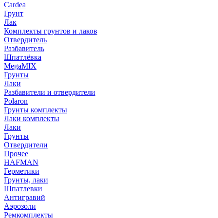
Cardea
Грунт
Лак
Комплекты грунтов и лаков
Отвердитель
Разбавитель
Шпатлёвка
MegaMIX
Грунты
Лаки
Разбавители и отвердители
Polaron
Грунты комплекты
Лаки комплекты
Лаки
Грунты
Отвердители
Прочее
HAFMAN
Герметики
Грунты, лаки
Шпатлевки
Антигравий
Аэрозоли
Ремкомплекты