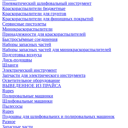
Пневматический шлифовальный инструмент
Краскораспылители бюджетные
Краскораспылители для грунтов
Краскораспылители для финишных покрытий
Сервисные пистолеты
Миникраскораспылители
Принадлежности для краскораспылителей
Быстросъёмные соединения
Наборы запасных частей
Наборы запасных частей для миникраскораспылителей
Подготовка воздуха
Диск-подошвы
Шланги
Электрический инструмент
Запчасти для электрического инструмента
Осветительное оборудование
ВЫВЕДЕННОЕ ИЗ ПРАЙСА
Rupes
Полировальные машинки
Шлифовальные машинки
Пылесосы
Rupes
Подошвы для шлифовальних и полировальных машинок
Разное
Запасные части