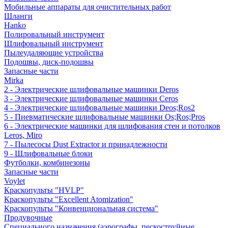
Мобильные аппараты для очистительных работ
Шланги
Hanko
Полировальный инструмент
Шлифовальный инструмент
Пылеудаляющие устройства
Подошвы, диск-подошвы
Запасные части
Mirka
2 - Электрические шлифовальные машинки Deros
3 - Электрические шлифовальные машинки Ceros
4 - Электрические шлифовальные машинки Deos;Ros2
5 - Пневматические шлифовальные машинки Os;Ros;Pros
6 - Электрические машинки для шлифования стен и потолков
Leros, Miro
7 - Пылесосы Dust Extractor и принадлежности
9 - Шлифовальные блоки
Футболки, комбинезоны
Запасные части
Voylet
Краскопульты "HVLP"
Краскопульты "Excellent Atomization"
Краскопульты "Конвенциональная система"
Продувочные
Специального назначения (аэрографы, пескоструйные,