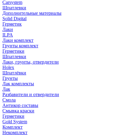
Carsystem
Шпатлевки
Дополнительные материалы
Solid Digital
Герметик
Лаки
ILPA
Лаки комплект
Грунты комплект
Герметики
Шпатлевки
Лаки, грунты, отвердители
Holex
Шпатлёвки
Грунты
Лак комплекты
Лак
Разбавители и отвердители
Смола
Антикор составы
Смывка краски
Герметики
Gold System
Комплект
Некомплект