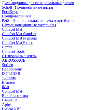
Диск-подошвы для полировальных дисков
Scholl - Полировальные пасты
РостКруг
Полировальники
P&S - Полировальная система и детейлинг
Шумоизоляционные материалы
Comfort Mat
Comfort Mat Standart
Comfort Mat Premium
Comfort Mat Expert
Carpet
Comfort Tools
Стыковочные ленты
AEROSPACE
Sorbeo
Изолонтейп
IZOLINER
Тишина
Element
iMat
Comfort Mat
Вклейка стекол
GM-Auto
Aphys
U-Seal NPT