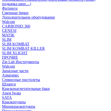
подкачка шин....)
Фитинги
Сменные бачки
Дополнительное оборудование
Walcom
CARBONIO 360
GENESI
MATIK
SLIM
SLIM KOMBAT
SLIM KOMBAT KILLER
SLIM XLIGHT
ПРОЧИЕ
Zip Lab Инструменты
Walсom
Запасные части
Asturomec
Сервисные пистолеты
Шланги
Красконагнетательные баки
Anest Iwata
SATA
Краскопульты
Миникраскопульты
Принадлежности