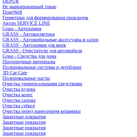
DEPUR
Не маркированный товар
DoneWell
Герметики для формирования прокладок
Автон SERVICE LINE
Grass - Автохимия
GRASS - Автокосметика
GRASS - Автомобильные аксессуары в салон
GRASS - Автохимия для моек
GRASS - Очистители для автомобиля
Grass - Средства для дома
Протирочные материалы
Полировальные системы и детейлинг
3D Car Care
Полировальные пасты
Очистка универсальными средствами
Очистка кузова
Очистка колес
Очистка салона
Очистка стёкол
Очистка перед нанесением керамики
Защитные покрытия
Защитные покрытия
Защитные покрытия
Защитные покрытия