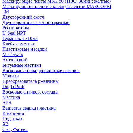
Маскирующие ленты MSK 80 (110С; 30мин; желтые)
Маскирующие пленки с клеящей лентой MASCOPRI
3M
Двусторонний скотч
Двусторонний скотч прозрачный
Респираторы
U-Seal NPT
Герметики 310мл
Клей-герметики
Пластиковые насадки
Masterwax
Антигравий
Битумные мастики
Восковые антикоррозионные составы
Мовили
Преобразователь ржавчины
Dugla Profi
Восковые антикор. составы
Мастика
APS
Bamperus сварка пластика
В наличии
Под заказ
X2
Смс, Фатекс