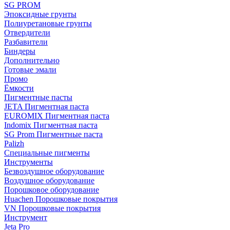
SG PROM
Эпоксидные грунты
Полиуретановые грунты
Отвердители
Разбавители
Биндеры
Дополнительно
Готовые эмали
Промо
Ёмкости
Пигментные пасты
JETA Пигментная паста
EUROMIX Пигментная паста
Indomix Пигментная паста
SG Prom Пигментные паста
Palizh
Специальные пигменты
Инструменты
Безвоздушное оборудование
Воздушное оборудование
Порошковое оборудование
Huachen Порошковые покрытия
VN Порошковые покрытия
Инструмент
Jeta Pro