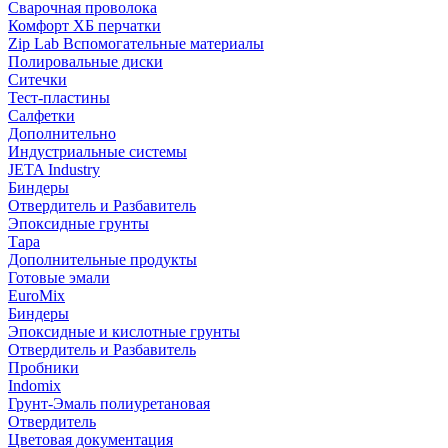
Сварочная проволока
Комфорт ХБ перчатки
Zip Lab Вспомогательные материалы
Полировальные диски
Ситечки
Тест-пластины
Салфетки
Дополнительно
Индустриальные системы
JETA Industry
Биндеры
Отвердитель и Разбавитель
Эпоксидные грунты
Тара
Дополнительные продукты
Готовые эмали
EuroMix
Биндеры
Эпоксидные и кислотные грунты
Отвердитель и Разбавитель
Пробники
Indomix
Грунт-Эмаль полиуретановая
Отвердитель
Цветовая документация