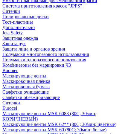
Емкости пластиковые для смешивания краски
Система приготовления красок "JPPS"
Ситечки
Полировальные диски
Тест-пластины
Дополнительно
Jeta Safety
Защитная одежда
Защита рук
Защита лица и органов зрения
Полумаски многоразового использования
Полумаски одноразового использования
Комбинезоны без маркировки ЧЗ
Boomer
Маскирующие ленты
Маскировочная плёнка
Маскировочная бумага
Салфетки очищающие
Салфетки обезжиривающие
Ситечки
Euroсel
Маскирующие ленты MSK 6083 (80С; 30мин;
КОРИЧНЕВЫЙ)
Маскирующие ленты MSK 62** (80С; 30мин; цветные)
Маскирующие ленты MSK 60 (80С; 30мин; белые)