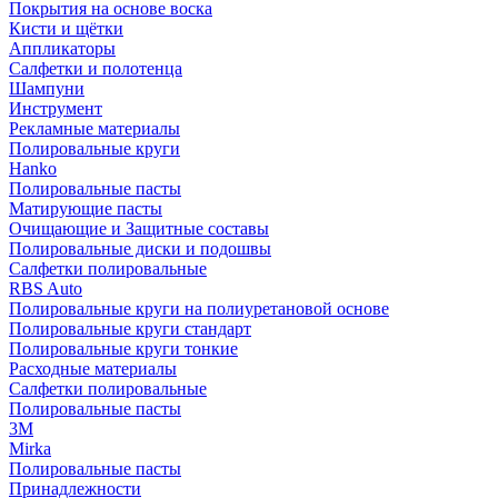
Покрытия на основе воска
Кисти и щётки
Аппликаторы
Салфетки и полотенца
Шампуни
Инструмент
Рекламные материалы
Полировальные круги
Hanko
Полировальные пасты
Матирующие пасты
Очищающие и Защитные составы
Полировальные диски и подошвы
Салфетки полировальные
RBS Auto
Полировальные круги на полиуретановой основе
Полировальные круги стандарт
Полировальные круги тонкие
Расходные материалы
Салфетки полировальные
Полировальные пасты
3М
Mirka
Полировальные пасты
Принадлежности