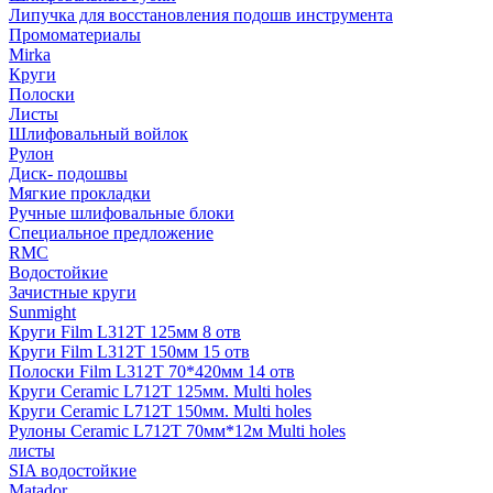
Липучка для восстановления подошв инструмента
Промоматериалы
Mirka
Круги
Полоски
Листы
Шлифовальный войлок
Рулон
Диск- подошвы
Мягкие прокладки
Ручные шлифовальные блоки
Специальное предложение
RMC
Водостойкие
Зачистные круги
Sunmight
Круги Film L312T 125мм 8 отв
Круги Film L312T 150мм 15 отв
Полоски Film L312T 70*420мм 14 отв
Круги Ceramic L712T 125мм. Multi holes
Круги Ceramic L712T 150мм. Multi holes
Рулоны Ceramic L712T 70мм*12м Multi holes
листы
SIA водостойкие
Matador