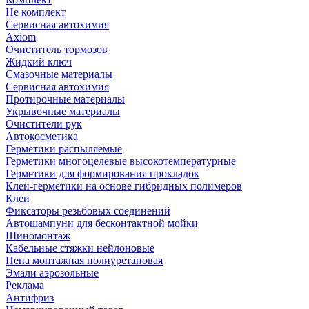
Не комплект
Сервисная автохимия
Axiom
Очиститель тормозов
Жидкий ключ
Смазочные материалы
Сервисная автохимия
Протирочные материалы
Укрывочные материалы
Очистители рук
Автокосметика
Герметики распыляемые
Герметики многоцелевые высокотемпературные
Герметики для формирования прокладок
Клеи-герметики на основе гибридных полимеров
Клеи
Фиксаторы резьбовых соединений
Автошампуни для бесконтактной мойки
Шиномонтаж
Кабельные стяжки нейлоновые
Пена монтажная полиуретановая
Эмали аэрозольные
Реклама
Антифриз