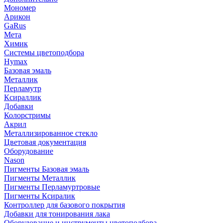
Мономер
Арикон
GaRus
Мета
Химик
Системы цветоподбора
Hymax
Базовая эмаль
Металлик
Перламутр
Ксираллик
Добавки
Колорстримы
Акрил
Металлизированное стекло
Цветовая документация
Оборудование
Nason
Пигменты Базовая эмаль
Пигменты Металлик
Пигменты Перламуртровые
Пигменты Ксиралик
Контроллер для базового покрытия
Добавки для тонирования лака
Оборудование и инструменты цветоподбора