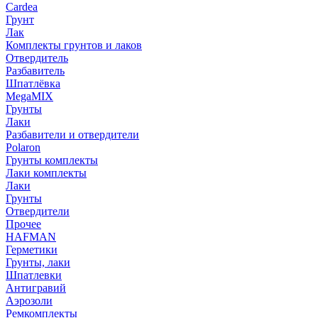
Cardea
Грунт
Лак
Комплекты грунтов и лаков
Отвердитель
Разбавитель
Шпатлёвка
MegaMIX
Грунты
Лаки
Разбавители и отвердители
Polaron
Грунты комплекты
Лаки комплекты
Лаки
Грунты
Отвердители
Прочее
HAFMAN
Герметики
Грунты, лаки
Шпатлевки
Антигравий
Аэрозоли
Ремкомплекты