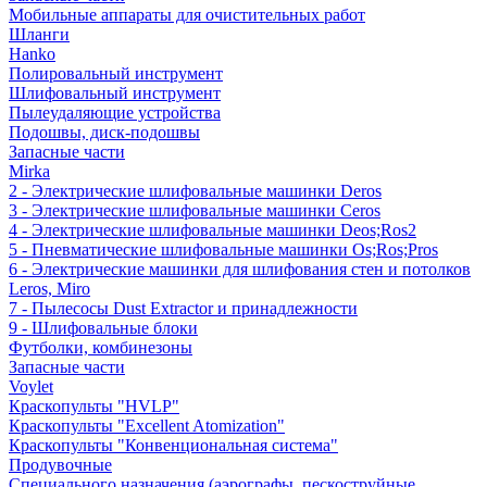
Мобильные аппараты для очистительных работ
Шланги
Hanko
Полировальный инструмент
Шлифовальный инструмент
Пылеудаляющие устройства
Подошвы, диск-подошвы
Запасные части
Mirka
2 - Электрические шлифовальные машинки Deros
3 - Электрические шлифовальные машинки Ceros
4 - Электрические шлифовальные машинки Deos;Ros2
5 - Пневматические шлифовальные машинки Os;Ros;Pros
6 - Электрические машинки для шлифования стен и потолков
Leros, Miro
7 - Пылесосы Dust Extractor и принадлежности
9 - Шлифовальные блоки
Футболки, комбинезоны
Запасные части
Voylet
Краскопульты "HVLP"
Краскопульты "Excellent Atomization"
Краскопульты "Конвенциональная система"
Продувочные
Специального назначения (аэрографы, пескоструйные,