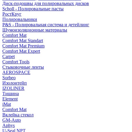
Диск-подошвы для полировальных дисков
Scholl - Полировальные пасты
РостКруг
Полировальники
P&S - Полировальная система и детейлинг
Шумоизоляционные материалы
Comfort Mat
Comfort Mat Standart
Comfort Mat Premium
Comfort Mat Expert
Carpet
Comfort Tools
Стыковочные ленты
AEROSPACE
Sorbeo
Изолонтейп
IZOLINER
Тишина
Element
iMat
Comfort Mat
Вклейка стекол
GM-Auto
Aphys
U-Seal NPT