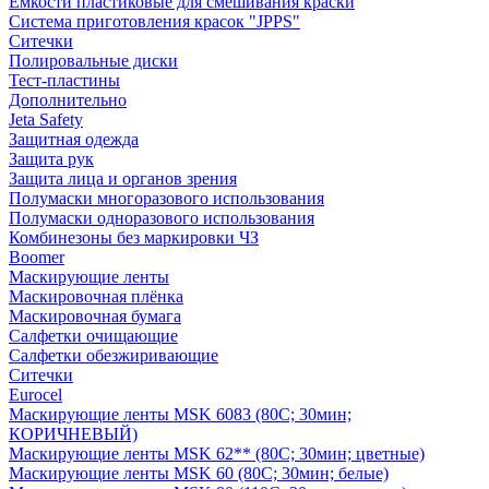
Емкости пластиковые для смешивания краски
Система приготовления красок "JPPS"
Ситечки
Полировальные диски
Тест-пластины
Дополнительно
Jeta Safety
Защитная одежда
Защита рук
Защита лица и органов зрения
Полумаски многоразового использования
Полумаски одноразового использования
Комбинезоны без маркировки ЧЗ
Boomer
Маскирующие ленты
Маскировочная плёнка
Маскировочная бумага
Салфетки очищающие
Салфетки обезжиривающие
Ситечки
Euroсel
Маскирующие ленты MSK 6083 (80С; 30мин;
КОРИЧНЕВЫЙ)
Маскирующие ленты MSK 62** (80С; 30мин; цветные)
Маскирующие ленты MSK 60 (80С; 30мин; белые)