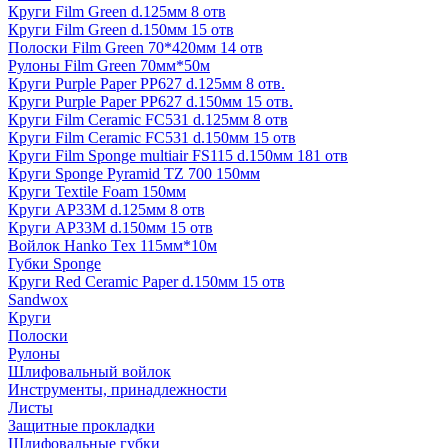
Круги Film Green d.125мм 8 отв
Круги Film Green d.150мм 15 отв
Полоски Film Green 70*420мм 14 отв
Рулоны Film Green 70мм*50м
Круги Purple Paper PP627 d.125мм 8 отв.
Круги Purple Paper PP627 d.150мм 15 отв.
Круги Film Ceramic FC531 d.125мм 8 отв
Круги Film Ceramic FC531 d.150мм 15 отв
Круги Film Sponge multiair FS115 d.150мм 181 отв
Круги Sponge Pyramid TZ 700 150мм
Круги Textile Foam 150мм
Круги AP33M d.125мм 8 отв
Круги AP33M d.150мм 15 отв
Войлок Hanko Tех 115мм*10м
Губки Sponge
Круги Red Ceramic Paper d.150мм 15 отв
Sandwox
Круги
Полоски
Рулоны
Шлифовальный войлок
Инструменты, принадлежности
Листы
Защитные прокладки
Шлифовальные губки