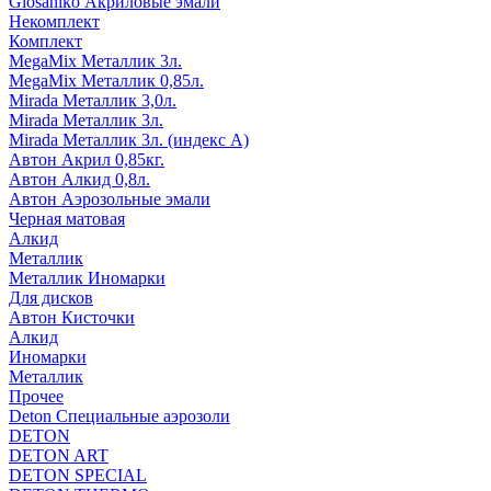
Glosaniko Акриловые эмали
Некомплект
Комплект
MegaMix Металлик 3л.
MegaMix Металлик 0,85л.
Mirada Металлик 3,0л.
Mirada Металлик 3л.
Mirada Металлик 3л. (индекс А)
Автон Акрил 0,85кг.
Автон Алкид 0,8л.
Автон Аэрозольные эмали
Черная матовая
Алкид
Металлик
Металлик Иномарки
Для дисков
Автон Кисточки
Алкид
Иномарки
Металлик
Прочее
Deton Специальные аэрозоли
DETON
DETON ART
DETON SPECIAL