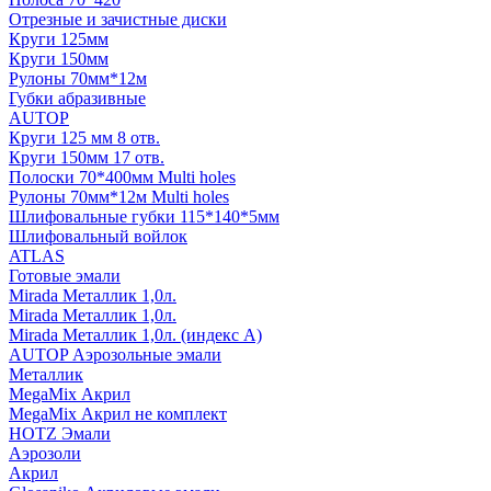
Отрезные и зачистные диски
Круги 125мм
Круги 150мм
Рулоны 70мм*12м
Губки абразивные
AUTOP
Круги 125 мм 8 отв.
Круги 150мм 17 отв.
Полоски 70*400мм Multi holes
Рулоны 70мм*12м Multi holes
Шлифовальные губки 115*140*5мм
Шлифовальный войлок
ATLAS
Готовые эмали
Mirada Металлик 1,0л.
Mirada Металлик 1,0л.
Mirada Металлик 1,0л. (индекс А)
AUTOP Аэрозольные эмали
Металлик
MegaMix Акрил
MegaMix Акрил не комплект
HOTZ Эмали
Аэрозоли
Акрил