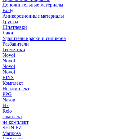
Дополнительные материалы
Body
Аникорозионные материалы
Грунты
Шпатлевки
Лаки
Удалители краски и силикона
Разбавители
Герметики
Novol
Novol
Novol
Novol
EINS
Комплект
Не комплект
PPG
Nason
H7
Relo
комплект
не комплект
SHIN EZ
Mariposa
Комплект