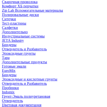
Сварочная проволока
Комфорт ХБ перчатки
Zip Lab Вспомогательные материалы
Полировальные диски
Ситечки
Тест-пластины
Салфетки
Дополнительно
Индустриальные системы
JETA Industry
Биндеры
Отвердитель и Разбавитель
Эпоксидные грунты
Тара
Дополнительные продукты
Готовые эмали
EuroMix
Биндеры
Эпоксидные и кислотные грунты
Отвердитель и Разбавитель
Пробники
Indomix
Грунт-Эмаль полиуретановая
Отвердитель
Цветовая документация