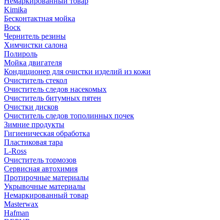
Немаркированный товар
Kimika
Бесконтактная мойка
Воск
Чернитель резины
Химчистки салона
Полироль
Мойка двигателя
Кондиционер для очистки изделий из кожи
Очиститель стекол
Очиститель следов насекомых
Очиститель битумных пятен
Очистки дисков
Очиститель следов тополинных почек
Зимние продукты
Гигиеническая обработка
Пластиковая тара
L-Ross
Очиститель тормозов
Сервисная автохимия
Протирочные материалы
Укрывочные материалы
Немаркированный товар
Masterwax
Hafman