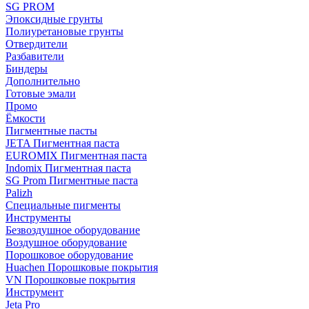
SG PROM
Эпоксидные грунты
Полиуретановые грунты
Отвердители
Разбавители
Биндеры
Дополнительно
Готовые эмали
Промо
Ёмкости
Пигментные пасты
JETA Пигментная паста
EUROMIX Пигментная паста
Indomix Пигментная паста
SG Prom Пигментные паста
Palizh
Специальные пигменты
Инструменты
Безвоздушное оборудование
Воздушное оборудование
Порошковое оборудование
Huachen Порошковые покрытия
VN Порошковые покрытия
Инструмент
Jeta Pro