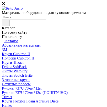
Материалы и оборудование для кузовного ремонта
Каталог
По всему сайту
По каталогу
Каталог
Абразивные материалы
3M
Круги Cubitron II
Полоски Cubitron II
Круги Trizact
Губки SoftBack
Листы WetoDry
Листы Scotch-Brite
Зачистные круги
Сетчатые полосы
Рулоны 737U 70мм*12м
Рулоны 737U 70мм*12м (ПОШТУЧНО)
Trizact
Круги Flexible Foam Abrasive Discs
Hanko