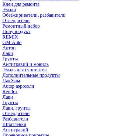
Клеи для ремонта
Эмали
Обезжириватели, разбавители
Отвердители
Ремонтный набор
Полупродукт
REMIX
GM-Auto
Автон
Лаки
Грунты
Антигравий и мовиль
Эмаль для суппортов
Дополнительные продукты
ПакХим
Autop аэрозоли
Reoflex
Лаки
Грунты
Лаки, грунты
Отвердители
Разбавители
Шпатлевки
Антигравий
Проявочное покрытие