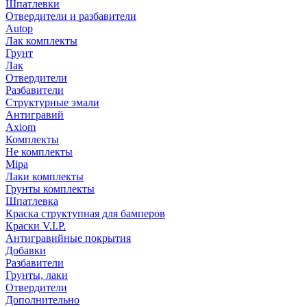
Шпатлевки
Отвердители и разбавители
Autop
Лак комплекты
Грунт
Лак
Отвердители
Разбавители
Структурные эмали
Антигравий
Axiom
Комплекты
Не комплекты
Mipa
Лаки комплекты
Грунты комплекты
Шпатлевка
Краска структупная для бамперов
Краски V.I.P.
Антигравийные покрытия
Добавки
Разбавители
Грунты, лаки
Отвердители
Дополнительно