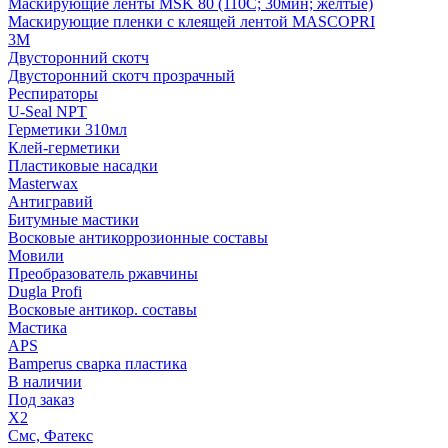
Маскирующие ленты MSK 80 (110С; 30мин; желтые)
Маскирующие пленки с клеящей лентой MASCOPRI
3M
Двусторонний скотч
Двусторонний скотч прозрачный
Респираторы
U-Seal NPT
Герметики 310мл
Клей-герметики
Пластиковые насадки
Masterwax
Антигравий
Битумные мастики
Восковые антикоррозионные составы
Мовили
Преобразователь ржавчины
Dugla Profi
Восковые антикор. составы
Мастика
APS
Bamperus сварка пластика
В наличии
Под заказ
X2
Смс, Фатекс