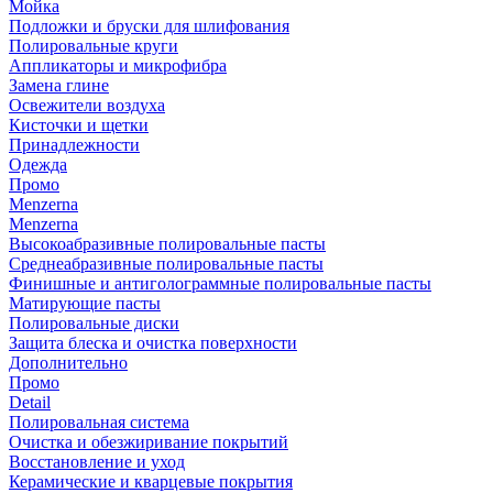
Мойка
Подложки и бруски для шлифования
Полировальные круги
Аппликаторы и микрофибра
Замена глине
Освежители воздуха
Кисточки и щетки
Принадлежности
Одежда
Промо
Menzerna
Menzerna
Высокоабразивные полировальные пасты
Среднеабразивные полировальные пасты
Финишные и антиголограммные полировальные пасты
Матирующие пасты
Полировальные диски
Защита блеска и очистка поверхности
Дополнительно
Промо
Detail
Полировальная система
Очистка и обезжиривание покрытий
Восстановление и уход
Керамические и кварцевые покрытия