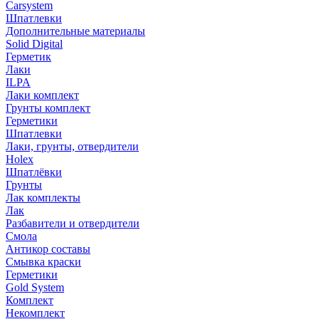
Carsystem
Шпатлевки
Дополнительные материалы
Solid Digital
Герметик
Лаки
ILPA
Лаки комплект
Грунты комплект
Герметики
Шпатлевки
Лаки, грунты, отвердители
Holex
Шпатлёвки
Грунты
Лак комплекты
Лак
Разбавители и отвердители
Смола
Антикор составы
Смывка краски
Герметики
Gold System
Комплект
Некомплект