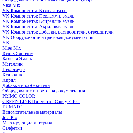
Vika Mix
VK Компоненты: Базовая эмаль
VK Компоненты: Перламутр эмаль
VK Компоненты: Ксираллик эмаль
VK Компоненты: Акриловая эмаль
VK Компоненты: добавки, растворители, отвердители
VK Оборудование и цветовая документация
VK ...
Mipa Mix
Remix Supreme
Базовая Эмаль
Металлик
Перламутр
Ксиралик
Акрил
Добавки и разбавители
Оборудование и цветовая документация
PRIMO COLOR
GREEN LINE Пигменты Candy Effect
EUMATCH
Вспомогательные материалы
Jeta Pro
Маскирующие материалы
Салфетки