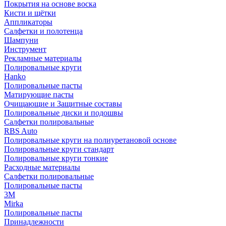
Покрытия на основе воска
Кисти и щётки
Аппликаторы
Салфетки и полотенца
Шампуни
Инструмент
Рекламные материалы
Полировальные круги
Hanko
Полировальные пасты
Матирующие пасты
Очищающие и Защитные составы
Полировальные диски и подошвы
Салфетки полировальные
RBS Auto
Полировальные круги на полиуретановой основе
Полировальные круги стандарт
Полировальные круги тонкие
Расходные материалы
Салфетки полировальные
Полировальные пасты
3М
Mirka
Полировальные пасты
Принадлежности