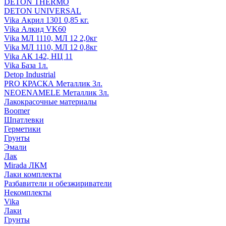
DETON THERMO
DETON UNIVERSAL
Vika Акрил 1301 0,85 кг.
Vika Алкид VK60
Vika МЛ 1110, МЛ 12 2,0кг
Vika МЛ 1110, МЛ 12 0,8кг
Vika АК 142, НЦ 11
Vika База 1л.
Detop Industrial
PRO КРАСКА Металлик 3л.
NEOENAMELE Металлик 3л.
Лакокрасочные материалы
Boomer
Шпатлевки
Герметики
Грунты
Эмали
Лак
Mirada ЛКМ
Лаки комплекты
Разбавители и обезжириватели
Некомплекты
Vika
Лаки
Грунты