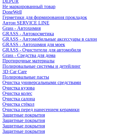
DEPUR
Не маркированный товар
DoneWell
Герметики для формирования прокладок
Автон SERVICE LINE
Grass - Автохимия
GRASS - Автокосметика
GRASS - Автомобильные аксессуары в салон
GRASS - Автохимия для моек
GRASS - Очистители для автомобиля
Grass - Средства для дома
Протирочные материалы
Полировальные системы и детейлинг
3D Car Care
Полировальные пасты
Очистка универсальными средствами
Очистка кузова
Очистка колес
Очистка салона
Очистка стёкол
Очистка перед нанесением керамики
Защитные покрытия
Защитные покрытия
Защитные покрытия
Защитные покрытия