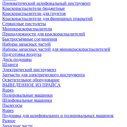
Пневматический шлифовальный инструмент
Краскораспылители бюджетные
Краскораспылители для грунтов
Краскораспылители для финишных покрытий
Сервисные пистолеты
Миникраскораспылители
Принадлежности для краскораспылителей
Быстросъёмные соединения
Наборы запасных частей
Наборы запасных частей для миникраскораспылителей
Подготовка воздуха
Диск-подошвы
Шланги
Электрический инструмент
Запчасти для электрического инструмента
Осветительное оборудование
ВЫВЕДЕННОЕ ИЗ ПРАЙСА
Rupes
Полировальные машинки
Шлифовальные машинки
Пылесосы
Rupes
Подошвы для шлифовальних и полировальных машинок
Разное
Запасные части