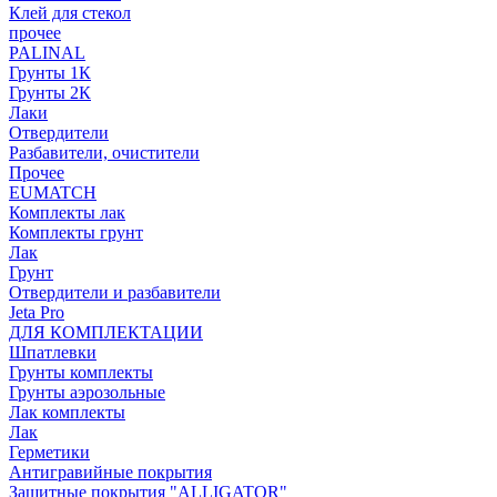
Клей для стекол
прочее
PALINAL
Грунты 1К
Грунты 2К
Лаки
Отвердители
Разбавители, очистители
Прочее
EUMATCH
Комплекты лак
Комплекты грунт
Лак
Грунт
Отвердители и разбавители
Jeta Pro
ДЛЯ КОМПЛЕКТАЦИИ
Шпатлевки
Грунты комплекты
Грунты аэрозольные
Лак комплекты
Лак
Герметики
Антигравийные покрытия
Защитные покрытия "ALLIGATOR"