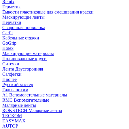
Remix
Герметик
Ёмкости пластиковые для смешивания краски
Маскирующие ленты
Перчатки
Сварочная проволока
Carfit
Кабельные стяжки
GoGrip
Holex
Маскирующие материалы
Полировальные круги
Ситечки
Лента Двусторонняя
Салфетки
Прочее
Русский мастер
Гальванохим
А1 Вспомогательные материалы
RMC Вспомогательные
Малярные ленты
ROKSTECH Малярные ленты
ТЕСКОМ
EASYMAX
AUTOP