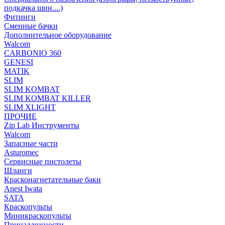
подкачка шин....)
Фитинги
Сменные бачки
Дополнительное оборудование
Walcom
CARBONIO 360
GENESI
MATIK
SLIM
SLIM KOMBAT
SLIM KOMBAT KILLER
SLIM XLIGHT
ПРОЧИЕ
Zip Lab Инструменты
Walсom
Запасные части
Asturomec
Сервисные пистолеты
Шланги
Красконагнетательные баки
Anest Iwata
SATA
Краскопульты
Миникраскопульты
Принадлежности