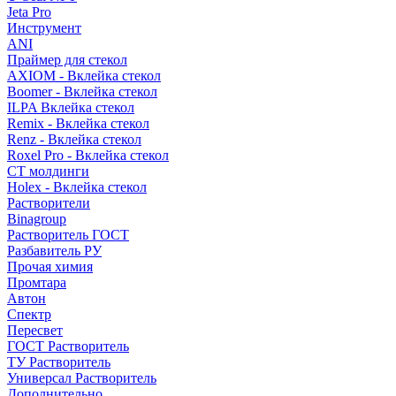
Jeta Pro
Инструмент
ANI
Праймер для стекол
AXIOM - Вклейка стекол
Boomer - Вклейка стекол
ILPA Вклейка стекол
Remix - Вклейка стекол
Renz - Вклейка стекол
Roxel Pro - Вклейка стекол
СТ молдинги
Holex - Вклейка стекол
Растворители
Binagroup
Растворитель ГОСТ
Разбавитель РУ
Прочая химия
Промтара
Автон
Спектр
Пересвет
ГОСТ Растворитель
ТУ Растворитель
Универсал Растворитель
Дополнительно