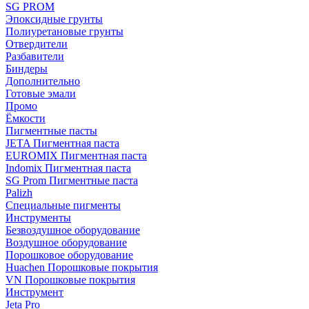
SG PROM
Эпоксидные грунты
Полиуретановые грунты
Отвердители
Разбавители
Биндеры
Дополнительно
Готовые эмали
Промо
Ёмкости
Пигментные пасты
JETA Пигментная паста
EUROMIX Пигментная паста
Indomix Пигментная паста
SG Prom Пигментные паста
Palizh
Специальные пигменты
Инструменты
Безвоздушное оборудование
Воздушное оборудование
Порошковое оборудование
Huachen Порошковые покрытия
VN Порошковые покрытия
Инструмент
Jeta Pro