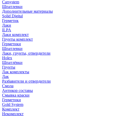
Carsystem
Шпатлевки
Дополнительные материалы
Solid Digital
Герметик
Лаки
ILPA
Лаки комплект
Грунты комплект
Герметики
Шпатлевки
Лаки, грунты, отвердители
Holex
Шпатлёвки
Грунты
Лак комплекты
Лак
Разбавители и отвердители
Смола
Антикор составы
Смывка краски
Герметики
Gold System
Комплект
Некомплект