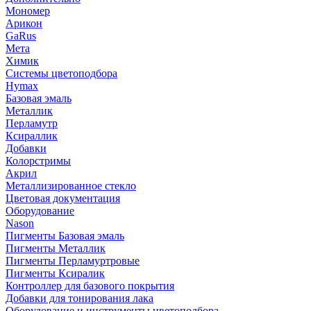
Мономер
Арикон
GaRus
Мета
Химик
Системы цветоподбора
Hymax
Базовая эмаль
Металлик
Перламутр
Ксираллик
Добавки
Колорстримы
Акрил
Металлизированное стекло
Цветовая документация
Оборудование
Nason
Пигменты Базовая эмаль
Пигменты Металлик
Пигменты Перламуртровые
Пигменты Ксиралик
Контроллер для базового покрытия
Добавки для тонирования лака
Оборудование и инструменты цветоподбора