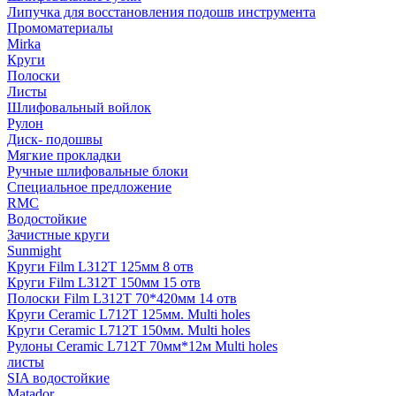
Липучка для восстановления подошв инструмента
Промоматериалы
Mirka
Круги
Полоски
Листы
Шлифовальный войлок
Рулон
Диск- подошвы
Мягкие прокладки
Ручные шлифовальные блоки
Специальное предложение
RMC
Водостойкие
Зачистные круги
Sunmight
Круги Film L312T 125мм 8 отв
Круги Film L312T 150мм 15 отв
Полоски Film L312T 70*420мм 14 отв
Круги Ceramic L712T 125мм. Multi holes
Круги Ceramic L712T 150мм. Multi holes
Рулоны Ceramic L712T 70мм*12м Multi holes
листы
SIA водостойкие
Matador