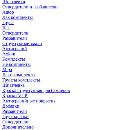
Шпатлевки
Отвердители и разбавители
Autop
Лак комплекты
Грунт
Лак
Отвердители
Разбавители
Структурные эмали
Антигравий
Axiom
Комплекты
Не комплекты
Mipa
Лаки комплекты
Грунты комплекты
Шпатлевка
Краска структупная для бамперов
Краски V.I.P.
Антигравийные покрытия
Добавки
Разбавители
Грунты, лаки
Отвердители
Дополнительно