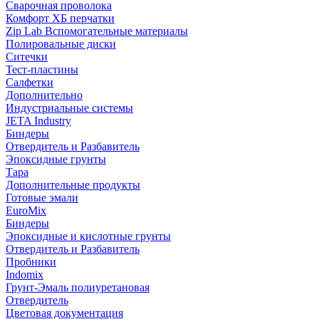
Сварочная проволока
Комфорт ХБ перчатки
Zip Lab Вспомогательные материалы
Полировальные диски
Ситечки
Тест-пластины
Салфетки
Дополнительно
Индустриальные системы
JETA Industry
Биндеры
Отвердитель и Разбавитель
Эпоксидные грунты
Тара
Дополнительные продукты
Готовые эмали
EuroMix
Биндеры
Эпоксидные и кислотные грунты
Отвердитель и Разбавитель
Пробники
Indomix
Грунт-Эмаль полиуретановая
Отвердитель
Цветовая документация