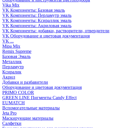
Vika Mix
VK Компоненты: Базовая эмаль
VK Компоненты: Перламутр эмаль
VK Компоненты: Ксираллик эмаль
VK Компоненты: Акриловая эмаль
VK Компоненты: добавки, растворители, отвердители
VK Оборудование и цветовая документация
VK ...
Mipa Mix
Remix Supreme
Базовая Эмаль
Металлик
Перламутр
Ксиралик
Акрил
Добавки и разбавители
Оборудование и цветовая документация
PRIMO COLOR
GREEN LINE Пигменты Candy Effect
EUMATCH
Вспомогательные материалы
Jeta Pro
Маскирующие материалы
Салфетки