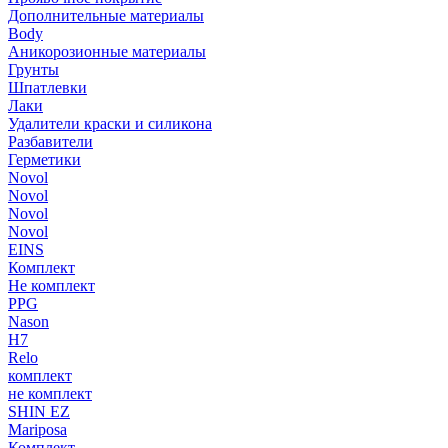
Дополнительные материалы
Body
Аникорозионные материалы
Грунты
Шпатлевки
Лаки
Удалители краски и силикона
Разбавители
Герметики
Novol
Novol
Novol
Novol
EINS
Комплект
Не комплект
PPG
Nason
H7
Relo
комплект
не комплект
SHIN EZ
Mariposa
Комплект