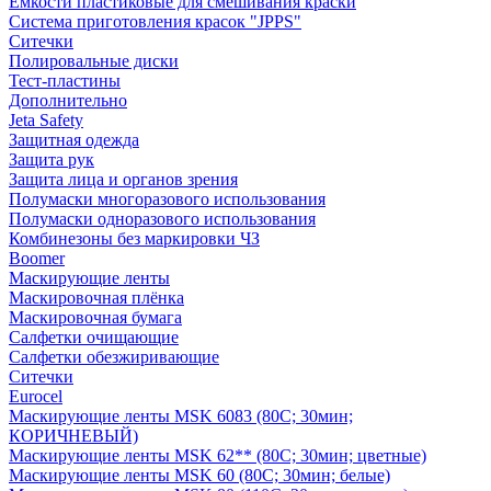
Емкости пластиковые для смешивания краски
Система приготовления красок "JPPS"
Ситечки
Полировальные диски
Тест-пластины
Дополнительно
Jeta Safety
Защитная одежда
Защита рук
Защита лица и органов зрения
Полумаски многоразового использования
Полумаски одноразового использования
Комбинезоны без маркировки ЧЗ
Boomer
Маскирующие ленты
Маскировочная плёнка
Маскировочная бумага
Салфетки очищающие
Салфетки обезжиривающие
Ситечки
Euroсel
Маскирующие ленты MSK 6083 (80С; 30мин;
КОРИЧНЕВЫЙ)
Маскирующие ленты MSK 62** (80С; 30мин; цветные)
Маскирующие ленты MSK 60 (80С; 30мин; белые)