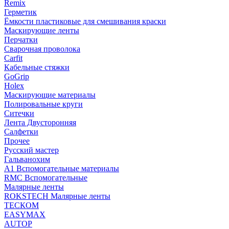
Remix
Герметик
Ёмкости пластиковые для смешивания краски
Маскирующие ленты
Перчатки
Сварочная проволока
Carfit
Кабельные стяжки
GoGrip
Holex
Маскирующие материалы
Полировальные круги
Ситечки
Лента Двусторонняя
Салфетки
Прочее
Русский мастер
Гальванохим
А1 Вспомогательные материалы
RMC Вспомогательные
Малярные ленты
ROKSTECH Малярные ленты
ТЕСКОМ
EASYMAX
AUTOP