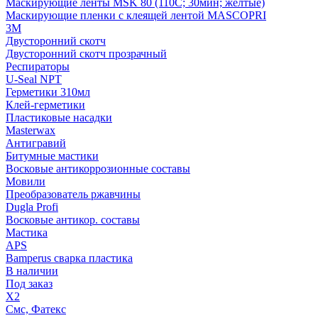
Маскирующие ленты MSK 80 (110С; 30мин; желтые)
Маскирующие пленки с клеящей лентой MASCOPRI
3M
Двусторонний скотч
Двусторонний скотч прозрачный
Респираторы
U-Seal NPT
Герметики 310мл
Клей-герметики
Пластиковые насадки
Masterwax
Антигравий
Битумные мастики
Восковые антикоррозионные составы
Мовили
Преобразователь ржавчины
Dugla Profi
Восковые антикор. составы
Мастика
APS
Bamperus сварка пластика
В наличии
Под заказ
X2
Смс, Фатекс