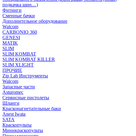
подкачка шин....)
Фитинги
Сменные бачки
Дополнительное оборудование
Walcom
CARBONIO 360
GENESI
MATIK
SLIM
SLIM KOMBAT
SLIM KOMBAT KILLER
SLIM XLIGHT
ПРОЧИЕ
Zip Lab Инструменты
Walсom
Запасные части
Asturomec
Сервисные пистолеты
Шланги
Красконагнетательные баки
Anest Iwata
SATA
Краскопульты
Миникраскопульты
Принадлежности