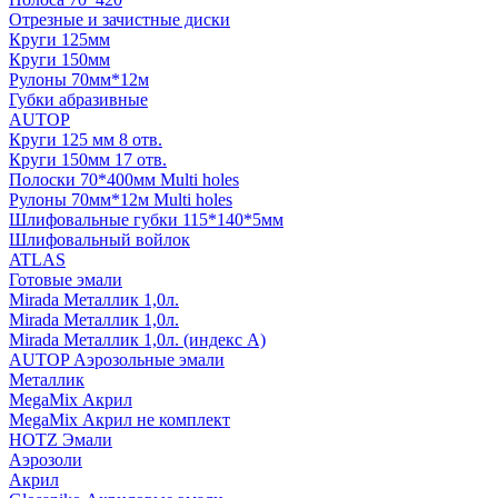
Отрезные и зачистные диски
Круги 125мм
Круги 150мм
Рулоны 70мм*12м
Губки абразивные
AUTOP
Круги 125 мм 8 отв.
Круги 150мм 17 отв.
Полоски 70*400мм Multi holes
Рулоны 70мм*12м Multi holes
Шлифовальные губки 115*140*5мм
Шлифовальный войлок
ATLAS
Готовые эмали
Mirada Металлик 1,0л.
Mirada Металлик 1,0л.
Mirada Металлик 1,0л. (индекс А)
AUTOP Аэрозольные эмали
Металлик
MegaMix Акрил
MegaMix Акрил не комплект
HOTZ Эмали
Аэрозоли
Акрил