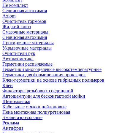
Не комплект
Сервисная автохимия
Axiom
Очиститель тормозов
Жидкий ключ
Смазочные материалы
Сервисная автохимия
Протирочные материалы
Укрывочные материалы
Очистители рук
Автокосметика
Герметики распыляемые
Герметики многоцелевые высокотемпературные
Герметики для формирования прокладок
Клеи-герметики на основе гибридных полимеров
Клеи
Фиксаторы резьбовых соединений
Автошампуни для бесконтактной мойки
Шиномонтаж
Кабельные стяжки нейлоновые
Пена монтажная полиуретановая
Эмали аэрозольные
Реклама
Антифриз