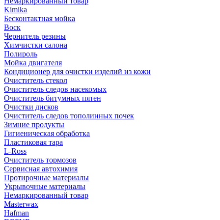
Немаркированный товар
Kimika
Бесконтактная мойка
Воск
Чернитель резины
Химчистки салона
Полироль
Мойка двигателя
Кондиционер для очистки изделий из кожи
Очиститель стекол
Очиститель следов насекомых
Очиститель битумных пятен
Очистки дисков
Очиститель следов тополинных почек
Зимние продукты
Гигиеническая обработка
Пластиковая тара
L-Ross
Очиститель тормозов
Сервисная автохимия
Протирочные материалы
Укрывочные материалы
Немаркированный товар
Masterwax
Hafman