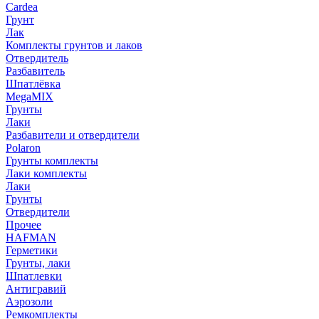
Cardea
Грунт
Лак
Комплекты грунтов и лаков
Отвердитель
Разбавитель
Шпатлёвка
MegaMIX
Грунты
Лаки
Разбавители и отвердители
Polaron
Грунты комплекты
Лаки комплекты
Лаки
Грунты
Отвердители
Прочее
HAFMAN
Герметики
Грунты, лаки
Шпатлевки
Антигравий
Аэрозоли
Ремкомплекты