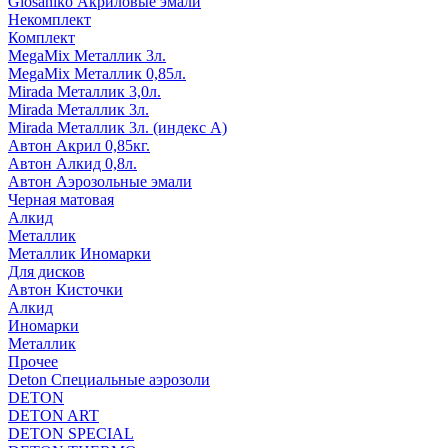
Glosaniko Акриловые эмали
Некомплект
Комплект
MegaMix Металлик 3л.
MegaMix Металлик 0,85л.
Mirada Металлик 3,0л.
Mirada Металлик 3л.
Mirada Металлик 3л. (индекс А)
Автон Акрил 0,85кг.
Автон Алкид 0,8л.
Автон Аэрозольные эмали
Черная матовая
Алкид
Металлик
Металлик Иномарки
Для дисков
Автон Кисточки
Алкид
Иномарки
Металлик
Прочее
Deton Специальные аэрозоли
DETON
DETON ART
DETON SPECIAL