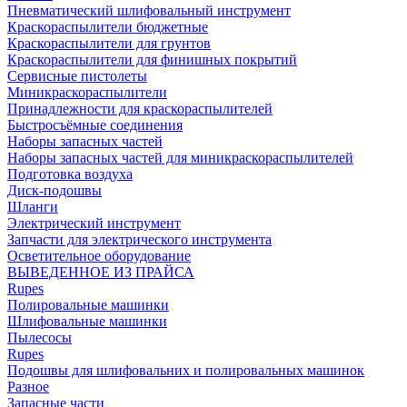
Пневматический шлифовальный инструмент
Краскораспылители бюджетные
Краскораспылители для грунтов
Краскораспылители для финишных покрытий
Сервисные пистолеты
Миникраскораспылители
Принадлежности для краскораспылителей
Быстросъёмные соединения
Наборы запасных частей
Наборы запасных частей для миникраскораспылителей
Подготовка воздуха
Диск-подошвы
Шланги
Электрический инструмент
Запчасти для электрического инструмента
Осветительное оборудование
ВЫВЕДЕННОЕ ИЗ ПРАЙСА
Rupes
Полировальные машинки
Шлифовальные машинки
Пылесосы
Rupes
Подошвы для шлифовальних и полировальных машинок
Разное
Запасные части