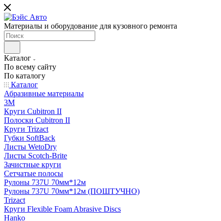
Материалы и оборудование для кузовного ремонта
Каталог
По всему сайту
По каталогу
Каталог
Абразивные материалы
3M
Круги Cubitron II
Полоски Cubitron II
Круги Trizact
Губки SoftBack
Листы WetoDry
Листы Scotch-Brite
Зачистные круги
Сетчатые полосы
Рулоны 737U 70мм*12м
Рулоны 737U 70мм*12м (ПОШТУЧНО)
Trizact
Круги Flexible Foam Abrasive Discs
Hanko