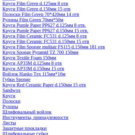
Круги Film Green d.125мм 8 отв
Круги Film Green d.150мм 15 отв
Полоски Film Green 70*420мм 14 отв
Рулоны Film Green 70мм*50м
Круги Purple Paper PP627 d.125мм 8 отв.
Круги Purple Paper PP627 d.150мм 15 отв.
Круги Film Ceramic FC531 d.125мм 8 отв
Круги Film Ceramic FC531 d.150мм 15 отв
Круги Film Sponge multiair FS115 d.150мм 181 отв
Круги Sponge Pyramid TZ 700 150мм
Круги Textile Foam 150мм
Круги AP33M d.125мм 8 отв
Круги AP33M d.150мм 15 отв
Войлок Hanko Tех 115мм*10м
Губки Sponge
Круги Red Ceramic Paper d.150мм 15 отв
Sandwox
Круги
Полоски
Рулоны
Шлифовальный войлок
Инструменты, принадлежности
Листы
Защитные прокладки
Шлифовальные губки