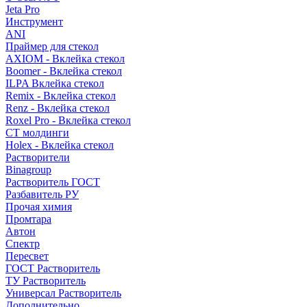
Jeta Pro
Инструмент
ANI
Праймер для стекол
AXIOM - Вклейка стекол
Boomer - Вклейка стекол
ILPA Вклейка стекол
Remix - Вклейка стекол
Renz - Вклейка стекол
Roxel Pro - Вклейка стекол
СТ молдинги
Holex - Вклейка стекол
Растворители
Binagroup
Растворитель ГОСТ
Разбавитель РУ
Прочая химия
Промтара
Автон
Спектр
Пересвет
ГОСТ Растворитель
ТУ Растворитель
Универсал Растворитель
Дополнительно