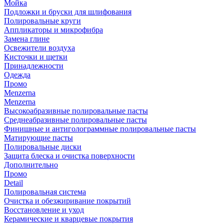
Мойка
Подложки и бруски для шлифования
Полировальные круги
Аппликаторы и микрофибра
Замена глине
Освежители воздуха
Кисточки и щетки
Принадлежности
Одежда
Промо
Menzerna
Menzerna
Высокоабразивные полировальные пасты
Среднеабразивные полировальные пасты
Финишные и антиголограммные полировальные пасты
Матирующие пасты
Полировальные диски
Защита блеска и очистка поверхности
Дополнительно
Промо
Detail
Полировальная система
Очистка и обезжиривание покрытий
Восстановление и уход
Керамические и кварцевые покрытия