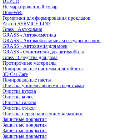
DEPUR
Не маркированный товар
DoneWell
Герметики для формирования прокладок
Автон SERVICE LINE
Grass - Автохимия
GRASS - Автокосметика
GRASS - Автомобильные аксессуары в салон
GRASS - Автохимия для моек
GRASS - Очистители для автомобиля
Grass - Средства для дома
Протирочные материалы
Полировальные системы и детейлинг
3D Car Care
Полировальные пасты
Очистка универсальными средствами
Очистка кузова
Очистка колес
Очистка салона
Очистка стёкол
Очистка перед нанесением керамики
Защитные покрытия
Защитные покрытия
Защитные покрытия
Защитные покрытия