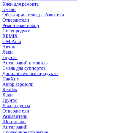
Клеи для ремонта
Эмали
Обезжириватели, разбавители
Отвердители
Ремонтный набор
Полупродукт
REMIX
GM-Auto
Автон
Лаки
Грунты
Антигравий и мовиль
Эмаль для суппортов
Дополнительные продукты
ПакХим
Autop аэрозоли
Reoflex
Лаки
Грунты
Лаки, грунты
Отвердители
Разбавители
Шпатлевки
Антигравий
Проявочное покрытие