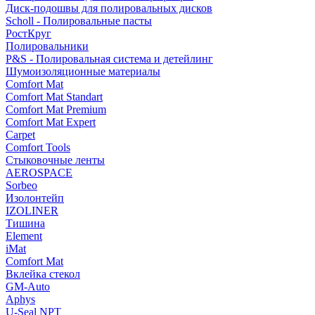
Диск-подошвы для полировальных дисков
Scholl - Полировальные пасты
РостКруг
Полировальники
P&S - Полировальная система и детейлинг
Шумоизоляционные материалы
Comfort Mat
Comfort Mat Standart
Comfort Mat Premium
Comfort Mat Expert
Carpet
Comfort Tools
Стыковочные ленты
AEROSPACE
Sorbeo
Изолонтейп
IZOLINER
Тишина
Element
iMat
Comfort Mat
Вклейка стекол
GM-Auto
Aphys
U-Seal NPT