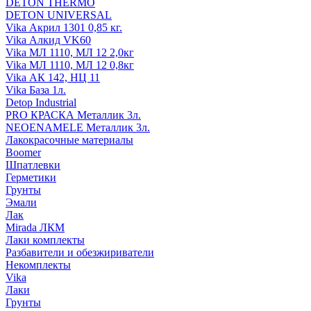
DETON THERMO
DETON UNIVERSAL
Vika Акрил 1301 0,85 кг.
Vika Алкид VK60
Vika МЛ 1110, МЛ 12 2,0кг
Vika МЛ 1110, МЛ 12 0,8кг
Vika АК 142, НЦ 11
Vika База 1л.
Detop Industrial
PRO КРАСКА Металлик 3л.
NEOENAMELE Металлик 3л.
Лакокрасочные материалы
Boomer
Шпатлевки
Герметики
Грунты
Эмали
Лак
Mirada ЛКМ
Лаки комплекты
Разбавители и обезжириватели
Некомплекты
Vika
Лаки
Грунты