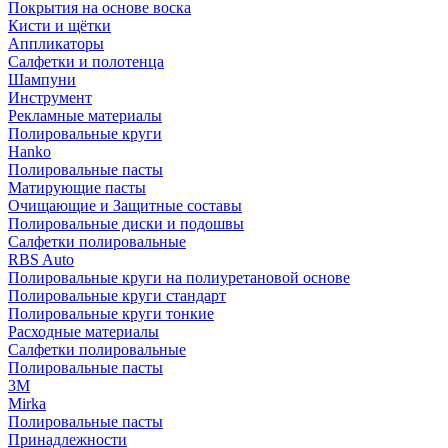
Покрытия на основе воска
Кисти и щётки
Аппликаторы
Салфетки и полотенца
Шампуни
Инструмент
Рекламные материалы
Полировальные круги
Hanko
Полировальные пасты
Матирующие пасты
Очищающие и Защитные составы
Полировальные диски и подошвы
Салфетки полировальные
RBS Auto
Полировальные круги на полиуретановой основе
Полировальные круги стандарт
Полировальные круги тонкие
Расходные материалы
Салфетки полировальные
Полировальные пасты
3М
Mirka
Полировальные пасты
Принадлежности