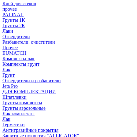
Клей для стекол
прочее
PALINAL
Грунты 1К
Грунты 2К
Лаки
Отвердители
Разбавители, очистители
Прочее
EUMATCH
Комплекты лак
Комплекты грунт
Лак
Грунт
Отвердители и разбавители
Jeta Pro
ДЛЯ КОМПЛЕКТАЦИИ
Шпатлевки
Грунты комплекты
Грунты аэрозольные
Лак комплекты
Лак
Герметики
Антигравийные покрытия
Защитные покрытия "ALLIGATOR"