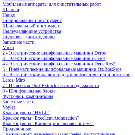
Мобильные аппараты для очистительных работ
Шланги
Hanko
Полировальный инструмент
Шлифовальный инструмент
Пылеудаляющие устройства
Подошвы, диск-подошвы
Запасные части
Mirka
2 - Электрические шлифовальные машинки Deros
3 - Электрические шлифовальные машинки Ceros
4 - Электрические шлифовальные машинки Deos;Ros2
5 - Пневматические шлифовальные машинки Os;Ros;Pros
6 - Электрические машинки для шлифования стен и потолков
Leros, Miro
7 - Пылесосы Dust Extractor и принадлежности
9 - Шлифовальные блоки
Футболки, комбинезоны
Запасные части
Voylet
Краскопульты "HVLP"
Краскопульты "Excellent Atomization"
Краскопульты "Конвенциональная система"
Продувочные
Специального назначения (аэрографы, пескоструйные,