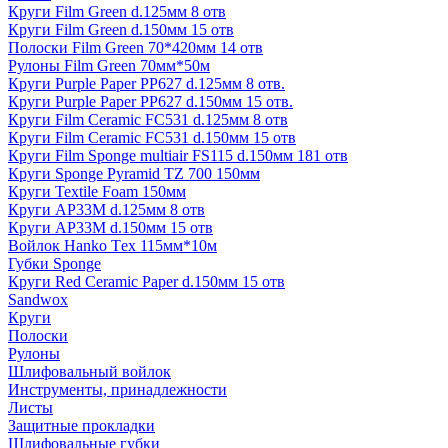
Круги Film Green d.125мм 8 отв
Круги Film Green d.150мм 15 отв
Полоски Film Green 70*420мм 14 отв
Рулоны Film Green 70мм*50м
Круги Purple Paper PP627 d.125мм 8 отв.
Круги Purple Paper PP627 d.150мм 15 отв.
Круги Film Ceramic FC531 d.125мм 8 отв
Круги Film Ceramic FC531 d.150мм 15 отв
Круги Film Sponge multiair FS115 d.150мм 181 отв
Круги Sponge Pyramid TZ 700 150мм
Круги Textile Foam 150мм
Круги AP33M d.125мм 8 отв
Круги AP33M d.150мм 15 отв
Войлок Hanko Tех 115мм*10м
Губки Sponge
Круги Red Ceramic Paper d.150мм 15 отв
Sandwox
Круги
Полоски
Рулоны
Шлифовальный войлок
Инструменты, принадлежности
Листы
Защитные прокладки
Шлифовальные губки