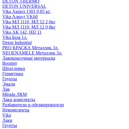
DETON THERMO
DETON UNIVERSAL
Vika Акрил 1301 0,85 кг.
Vika Алкид VK60
Vika МЛ 1110, МЛ 12 2,0кг
Vika МЛ 1110, МЛ 12 0,8кг
Vika АК 142, НЦ 11
Vika База 1л.
Detop Industrial
PRO КРАСКА Металлик 3л.
NEOENAMELE Металлик 3л.
Лакокрасочные материалы
Boomer
Шпатлевки
Герметики
Грунты
Эмали
Лак
Mirada ЛКМ
Лаки комплекты
Разбавители и обезжириватели
Некомплекты
Vika
Лаки
Грунты