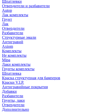
Шпатлевки
Отвердители и разбавители
Autop
Лак комплекты
Грунт
Лак
Отвердители
Разбавители
Структурные эмали
Антигравий
Axiom
Комплекты
Не комплекты
Mipa
Лаки комплекты
Грунты комплекты
Шпатлевка
Краска структупная для бамперов
Краски V.I.P.
Антигравийные покрытия
Добавки
Разбавители
Грунты, лаки
Отвердители
Дополнительно