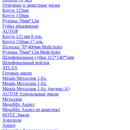
Отрезные и зачистные диски
Круги 125мм
Круги 150мм
Рулоны 70мм*12м
Губки абразивные
AUTOP
Круги 125 мм 8 отв.
Круги 150мм 17 отв.
Полоски 70*400мм Multi holes
Рулоны 70мм*12м Multi holes
Шлифовальные губки 115*140*5мм
Шлифовальный войлок
ATLAS
Готовые эмали
Mirada Металлик 1,0л.
Mirada Металлик 1,0л.
Mirada Металлик 1,0л. (индекс А)
AUTOP Аэрозольные эмали
Металлик
MegaMix Акрил
MegaMix Акрил не комплект
HOTZ Эмали
Аэрозоли
Акрил