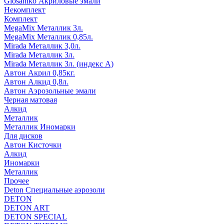
Glosaniko Акриловые эмали
Некомплект
Комплект
MegaMix Металлик 3л.
MegaMix Металлик 0,85л.
Mirada Металлик 3,0л.
Mirada Металлик 3л.
Mirada Металлик 3л. (индекс А)
Автон Акрил 0,85кг.
Автон Алкид 0,8л.
Автон Аэрозольные эмали
Черная матовая
Алкид
Металлик
Металлик Иномарки
Для дисков
Автон Кисточки
Алкид
Иномарки
Металлик
Прочее
Deton Специальные аэрозоли
DETON
DETON ART
DETON SPECIAL