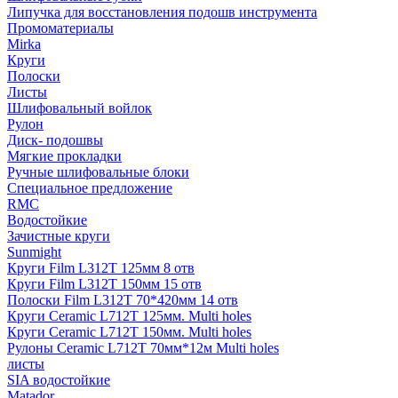
Липучка для восстановления подошв инструмента
Промоматериалы
Mirka
Круги
Полоски
Листы
Шлифовальный войлок
Рулон
Диск- подошвы
Мягкие прокладки
Ручные шлифовальные блоки
Специальное предложение
RMC
Водостойкие
Зачистные круги
Sunmight
Круги Film L312T 125мм 8 отв
Круги Film L312T 150мм 15 отв
Полоски Film L312T 70*420мм 14 отв
Круги Ceramic L712T 125мм. Multi holes
Круги Ceramic L712T 150мм. Multi holes
Рулоны Ceramic L712T 70мм*12м Multi holes
листы
SIA водостойкие
Matador