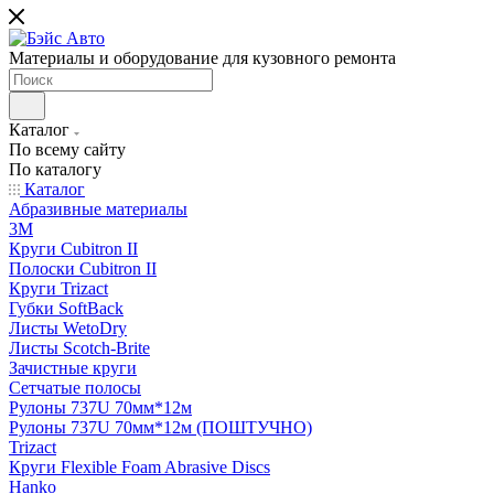
Материалы и оборудование для кузовного ремонта
Каталог
По всему сайту
По каталогу
Каталог
Абразивные материалы
3M
Круги Cubitron II
Полоски Cubitron II
Круги Trizact
Губки SoftBack
Листы WetoDry
Листы Scotch-Brite
Зачистные круги
Сетчатые полосы
Рулоны 737U 70мм*12м
Рулоны 737U 70мм*12м (ПОШТУЧНО)
Trizact
Круги Flexible Foam Abrasive Discs
Hanko