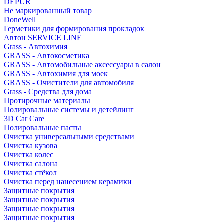
DEPUR
Не маркированный товар
DoneWell
Герметики для формирования прокладок
Автон SERVICE LINE
Grass - Автохимия
GRASS - Автокосметика
GRASS - Автомобильные аксессуары в салон
GRASS - Автохимия для моек
GRASS - Очистители для автомобиля
Grass - Средства для дома
Протирочные материалы
Полировальные системы и детейлинг
3D Car Care
Полировальные пасты
Очистка универсальными средствами
Очистка кузова
Очистка колес
Очистка салона
Очистка стёкол
Очистка перед нанесением керамики
Защитные покрытия
Защитные покрытия
Защитные покрытия
Защитные покрытия