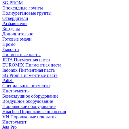
SG PROM
Эпоксидные грунты
Полиуретановые грунты
Отвердители
Разбавители
Биндеры
Дополнительно
Готовые эмали
Промо
Ёмкости
Пигментные пасты
JETA Пигментная паста
EUROMIX Пигментная паста
Indomix Пигментная паста
SG Prom Пигментные паста
Palizh
Специальные пигменты
Инструменты
Безвоздушное оборудование
Воздушное оборудование
Порошковое оборудование
Huachen Порошковые покрытия
VN Порошковые покрытия
Инструмент
Jeta Pro