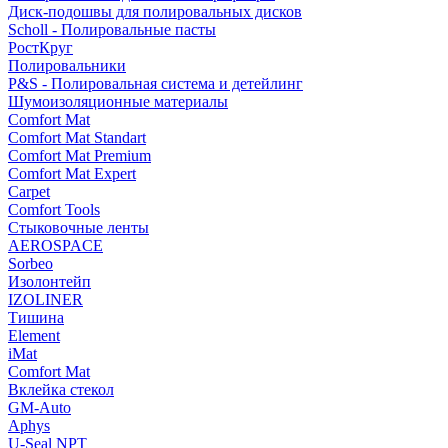
Диск-подошвы для полировальных дисков
Scholl - Полировальные пасты
РостКруг
Полировальники
P&S - Полировальная система и детейлинг
Шумоизоляционные материалы
Comfort Mat
Comfort Mat Standart
Comfort Mat Premium
Comfort Mat Expert
Carpet
Comfort Tools
Стыковочные ленты
AEROSPACE
Sorbeo
Изолонтейп
IZOLINER
Тишина
Element
iMat
Comfort Mat
Вклейка стекол
GM-Auto
Aphys
U-Seal NPT