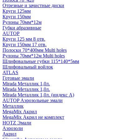
Отрезные и зачистные диски
Круги 125мм
Круги 150мм
Рулоны 70мм*12м
Губки абразивные
AUTOP
Круги 125 мм 8 отв.
Круги 150мм 17 отв.
Полоски 70*400мм Multi holes
Рулоны 70мм*12м Multi holes
Шлифовальные губки 115*140*5мм
Шлифовальный войлок
ATLAS
Готовые эмали
Mirada Металлик 1,0л.
Mirada Металлик 1,0л.
Mirada Металлик 1,0л. (индекс А)
AUTOP Аэрозольные эмали
Металлик
MegaMix Акрил
MegaMix Акрил не комплект
HOTZ Эмали
Аэрозоли
Акрил