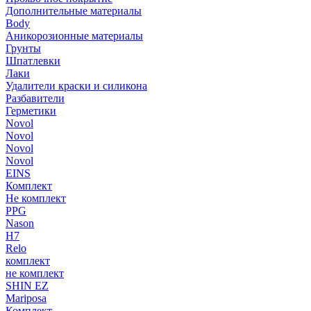
Дополнительные материалы
Body
Аникорозионные материалы
Грунты
Шпатлевки
Лаки
Удалители краски и силикона
Разбавители
Герметики
Novol
Novol
Novol
Novol
EINS
Комплект
Не комплект
PPG
Nason
H7
Relo
комплект
не комплект
SHIN EZ
Mariposa
Комплект