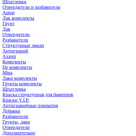
Шпатлевки
Отвердители и разбавители
Autop
Лак комплекты
Грунт
Лак
Отвердители
Разбавители
Структурные эмали
Антигравий
Axiom
Комплекты
Не комплекты
Mipa
Лаки комплекты
Грунты комплекты
Шпатлевка
Краска структупная для бамперов
Краски V.I.P.
Антигравийные покрытия
Добавки
Разбавители
Грунты, лаки
Отвердители
Дополнительно