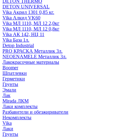
DETON THERMO
DETON UNIVERSAL
Vika Акрил 1301 0,85 кг.
Vika Алкид VK60
Vika МЛ 1110, МЛ 12 2,0кг
Vika МЛ 1110, МЛ 12 0,8кг
Vika АК 142, НЦ 11
Vika База 1л.
Detop Industrial
PRO КРАСКА Металлик 3л.
NEOENAMELE Металлик 3л.
Лакокрасочные материалы
Boomer
Шпатлевки
Герметики
Грунты
Эмали
Лак
Mirada ЛКМ
Лаки комплекты
Разбавители и обезжириватели
Некомплекты
Vika
Лаки
Грунты