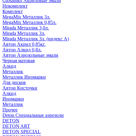
Glosaniko Акриловые эмали
Некомплект
Комплект
MegaMix Металлик 3л.
MegaMix Металлик 0,85л.
Mirada Металлик 3,0л.
Mirada Металлик 3л.
Mirada Металлик 3л. (индекс А)
Автон Акрил 0,85кг.
Автон Алкид 0,8л.
Автон Аэрозольные эмали
Черная матовая
Алкид
Металлик
Металлик Иномарки
Для дисков
Автон Кисточки
Алкид
Иномарки
Металлик
Прочее
Deton Специальные аэрозоли
DETON
DETON ART
DETON SPECIAL