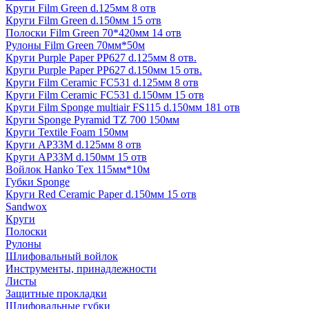
Круги Film Green d.125мм 8 отв
Круги Film Green d.150мм 15 отв
Полоски Film Green 70*420мм 14 отв
Рулоны Film Green 70мм*50м
Круги Purple Paper PP627 d.125мм 8 отв.
Круги Purple Paper PP627 d.150мм 15 отв.
Круги Film Ceramic FC531 d.125мм 8 отв
Круги Film Ceramic FC531 d.150мм 15 отв
Круги Film Sponge multiair FS115 d.150мм 181 отв
Круги Sponge Pyramid TZ 700 150мм
Круги Textile Foam 150мм
Круги AP33M d.125мм 8 отв
Круги AP33M d.150мм 15 отв
Войлок Hanko Tех 115мм*10м
Губки Sponge
Круги Red Ceramic Paper d.150мм 15 отв
Sandwox
Круги
Полоски
Рулоны
Шлифовальный войлок
Инструменты, принадлежности
Листы
Защитные прокладки
Шлифовальные губки