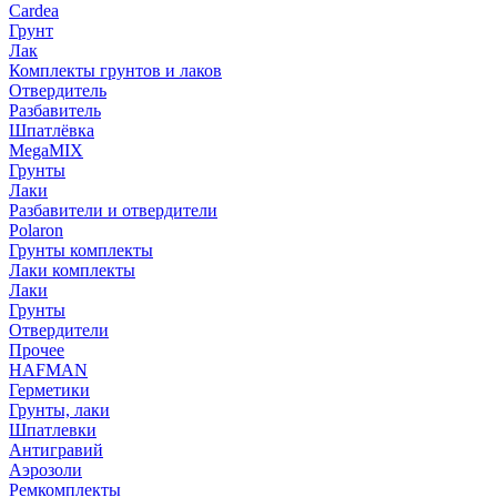
Cardea
Грунт
Лак
Комплекты грунтов и лаков
Отвердитель
Разбавитель
Шпатлёвка
MegaMIX
Грунты
Лаки
Разбавители и отвердители
Polaron
Грунты комплекты
Лаки комплекты
Лаки
Грунты
Отвердители
Прочее
HAFMAN
Герметики
Грунты, лаки
Шпатлевки
Антигравий
Аэрозоли
Ремкомплекты