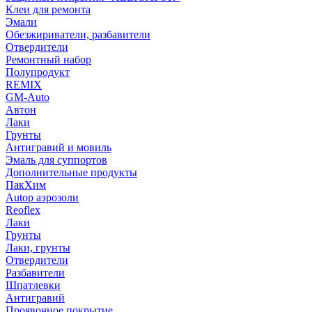
Клеи для ремонта
Эмали
Обезжириватели, разбавители
Отвердители
Ремонтный набор
Полупродукт
REMIX
GM-Auto
Автон
Лаки
Грунты
Антигравий и мовиль
Эмаль для суппортов
Дополнительные продукты
ПакХим
Autop аэрозоли
Reoflex
Лаки
Грунты
Лаки, грунты
Отвердители
Разбавители
Шпатлевки
Антигравий
Проявочное покрытие