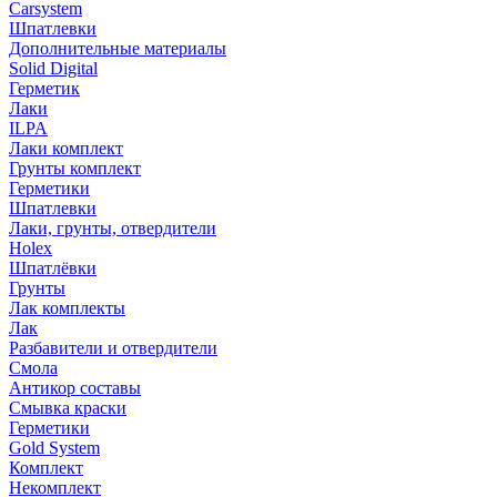
Carsystem
Шпатлевки
Дополнительные материалы
Solid Digital
Герметик
Лаки
ILPA
Лаки комплект
Грунты комплект
Герметики
Шпатлевки
Лаки, грунты, отвердители
Holex
Шпатлёвки
Грунты
Лак комплекты
Лак
Разбавители и отвердители
Смола
Антикор составы
Смывка краски
Герметики
Gold System
Комплект
Некомплект