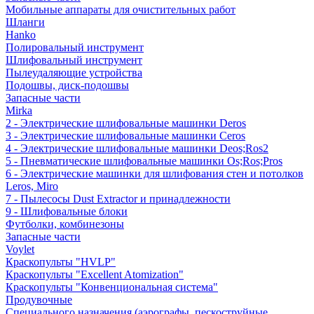
Мобильные аппараты для очистительных работ
Шланги
Hanko
Полировальный инструмент
Шлифовальный инструмент
Пылеудаляющие устройства
Подошвы, диск-подошвы
Запасные части
Mirka
2 - Электрические шлифовальные машинки Deros
3 - Электрические шлифовальные машинки Ceros
4 - Электрические шлифовальные машинки Deos;Ros2
5 - Пневматические шлифовальные машинки Os;Ros;Pros
6 - Электрические машинки для шлифования стен и потолков
Leros, Miro
7 - Пылесосы Dust Extractor и принадлежности
9 - Шлифовальные блоки
Футболки, комбинезоны
Запасные части
Voylet
Краскопульты "HVLP"
Краскопульты "Excellent Atomization"
Краскопульты "Конвенциональная система"
Продувочные
Специального назначения (аэрографы, пескоструйные,