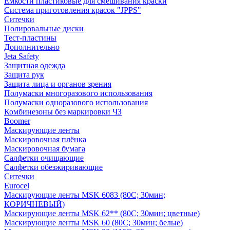
Емкости пластиковые для смешивания краски
Система приготовления красок "JPPS"
Ситечки
Полировальные диски
Тест-пластины
Дополнительно
Jeta Safety
Защитная одежда
Защита рук
Защита лица и органов зрения
Полумаски многоразового использования
Полумаски одноразового использования
Комбинезоны без маркировки ЧЗ
Boomer
Маскирующие ленты
Маскировочная плёнка
Маскировочная бумага
Салфетки очищающие
Салфетки обезжиривающие
Ситечки
Euroсel
Маскирующие ленты MSK 6083 (80С; 30мин;
КОРИЧНЕВЫЙ)
Маскирующие ленты MSK 62** (80С; 30мин; цветные)
Маскирующие ленты MSK 60 (80С; 30мин; белые)