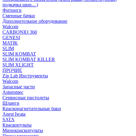
подкачка шин....)
Фитинги
Сменные бачки
Дополнительное оборудование
Walcom
CARBONIO 360
GENESI
MATIK
SLIM
SLIM KOMBAT
SLIM KOMBAT KILLER
SLIM XLIGHT
ПРОЧИЕ
Zip Lab Инструменты
Walсom
Запасные части
Asturomec
Сервисные пистолеты
Шланги
Красконагнетательные баки
Anest Iwata
SATA
Краскопульты
Миникраскопульты
Принадлежности