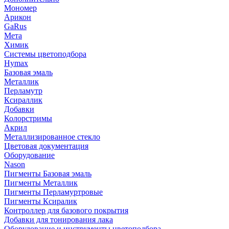
Мономер
Арикон
GaRus
Мета
Химик
Системы цветоподбора
Hymax
Базовая эмаль
Металлик
Перламутр
Ксираллик
Добавки
Колорстримы
Акрил
Металлизированное стекло
Цветовая документация
Оборудование
Nason
Пигменты Базовая эмаль
Пигменты Металлик
Пигменты Перламуртровые
Пигменты Ксиралик
Контроллер для базового покрытия
Добавки для тонирования лака
Оборудование и инструменты цветоподбора