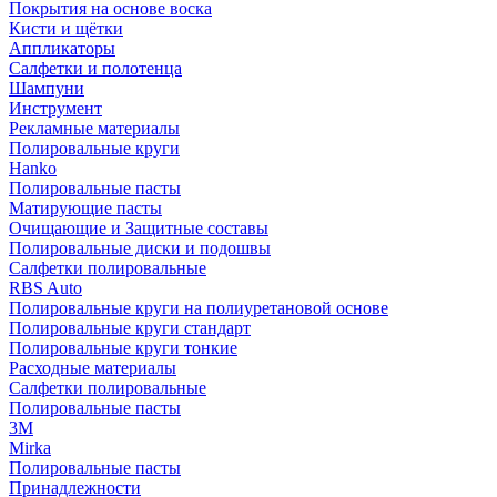
Покрытия на основе воска
Кисти и щётки
Аппликаторы
Салфетки и полотенца
Шампуни
Инструмент
Рекламные материалы
Полировальные круги
Hanko
Полировальные пасты
Матирующие пасты
Очищающие и Защитные составы
Полировальные диски и подошвы
Салфетки полировальные
RBS Auto
Полировальные круги на полиуретановой основе
Полировальные круги стандарт
Полировальные круги тонкие
Расходные материалы
Салфетки полировальные
Полировальные пасты
3М
Mirka
Полировальные пасты
Принадлежности