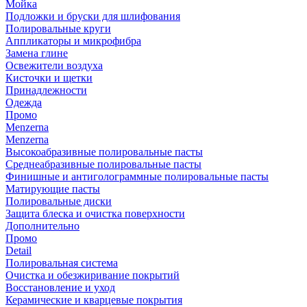
Мойка
Подложки и бруски для шлифования
Полировальные круги
Аппликаторы и микрофибра
Замена глине
Освежители воздуха
Кисточки и щетки
Принадлежности
Одежда
Промо
Menzerna
Menzerna
Высокоабразивные полировальные пасты
Среднеабразивные полировальные пасты
Финишные и антиголограммные полировальные пасты
Матирующие пасты
Полировальные диски
Защита блеска и очистка поверхности
Дополнительно
Промо
Detail
Полировальная система
Очистка и обезжиривание покрытий
Восстановление и уход
Керамические и кварцевые покрытия