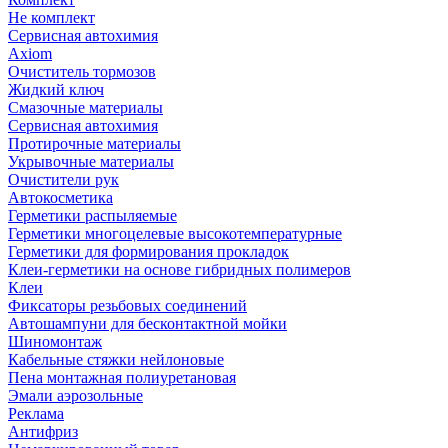
Не комплект
Сервисная автохимия
Axiom
Очиститель тормозов
Жидкий ключ
Смазочные материалы
Сервисная автохимия
Протирочные материалы
Укрывочные материалы
Очистители рук
Автокосметика
Герметики распыляемые
Герметики многоцелевые высокотемпературные
Герметики для формирования прокладок
Клеи-герметики на основе гибридных полимеров
Клеи
Фиксаторы резьбовых соединений
Автошампуни для бесконтактной мойки
Шиномонтаж
Кабельные стяжки нейлоновые
Пена монтажная полиуретановая
Эмали аэрозольные
Реклама
Антифриз