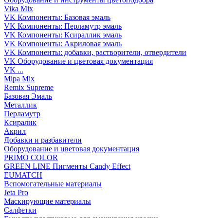
Vika Mix
VK Компоненты: Базовая эмаль
VK Компоненты: Перламутр эмаль
VK Компоненты: Ксираллик эмаль
VK Компоненты: Акриловая эмаль
VK Компоненты: добавки, растворители, отвердители
VK Оборудование и цветовая документация
VK ...
Mipa Mix
Remix Supreme
Базовая Эмаль
Металлик
Перламутр
Ксиралик
Акрил
Добавки и разбавители
Оборудование и цветовая документация
PRIMO COLOR
GREEN LINE Пигменты Candy Effect
EUMATCH
Вспомогательные материалы
Jeta Pro
Маскирующие материалы
Салфетки