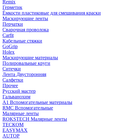
Remix
Герметик
Ёмкости пластиковые для смешивания краски
Маскирующие ленты
Перчатки
Сварочная проволока
Carfit
Кабельные стяжки
GoGrip
Holex
Маскирующие материалы
Полировальные круги
Ситечки
Лента Двусторонняя
Салфетки
Прочее
Русский мастер
Гальванохим
А1 Вспомогательные материалы
RMC Вспомогательные
Малярные ленты
ROKSTECH Малярные ленты
ТЕСКОМ
EASYMAX
AUTOP