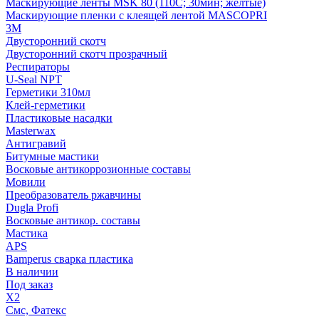
Маскирующие ленты MSK 80 (110С; 30мин; желтые)
Маскирующие пленки с клеящей лентой MASCOPRI
3M
Двусторонний скотч
Двусторонний скотч прозрачный
Респираторы
U-Seal NPT
Герметики 310мл
Клей-герметики
Пластиковые насадки
Masterwax
Антигравий
Битумные мастики
Восковые антикоррозионные составы
Мовили
Преобразователь ржавчины
Dugla Profi
Восковые антикор. составы
Мастика
APS
Bamperus сварка пластика
В наличии
Под заказ
X2
Смс, Фатекс