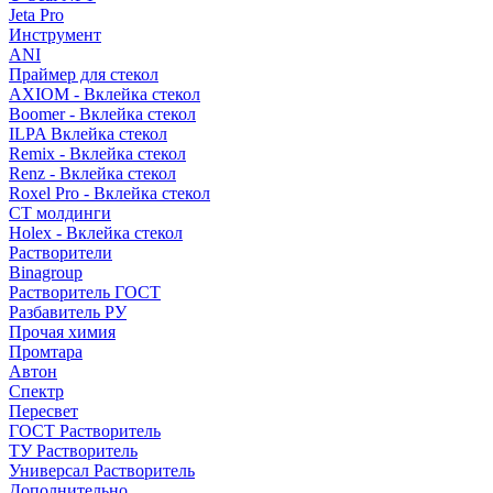
Jeta Pro
Инструмент
ANI
Праймер для стекол
AXIOM - Вклейка стекол
Boomer - Вклейка стекол
ILPA Вклейка стекол
Remix - Вклейка стекол
Renz - Вклейка стекол
Roxel Pro - Вклейка стекол
СТ молдинги
Holex - Вклейка стекол
Растворители
Binagroup
Растворитель ГОСТ
Разбавитель РУ
Прочая химия
Промтара
Автон
Спектр
Пересвет
ГОСТ Растворитель
ТУ Растворитель
Универсал Растворитель
Дополнительно