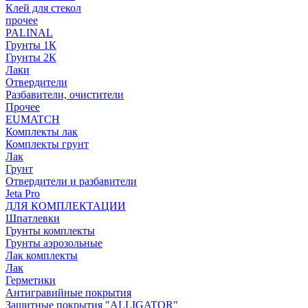
Клей для стекол
прочее
PALINAL
Грунты 1К
Грунты 2К
Лаки
Отвердители
Разбавители, очистители
Прочее
EUMATCH
Комплекты лак
Комплекты грунт
Лак
Грунт
Отвердители и разбавители
Jeta Pro
ДЛЯ КОМПЛЕКТАЦИИ
Шпатлевки
Грунты комплекты
Грунты аэрозольные
Лак комплекты
Лак
Герметики
Антигравийные покрытия
Защитные покрытия "ALLIGATOR"