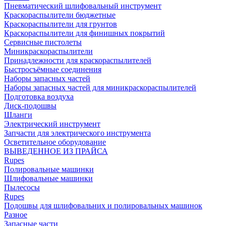
Пневматический шлифовальный инструмент
Краскораспылители бюджетные
Краскораспылители для грунтов
Краскораспылители для финишных покрытий
Сервисные пистолеты
Миникраскораспылители
Принадлежности для краскораспылителей
Быстросъёмные соединения
Наборы запасных частей
Наборы запасных частей для миникраскораспылителей
Подготовка воздуха
Диск-подошвы
Шланги
Электрический инструмент
Запчасти для электрического инструмента
Осветительное оборудование
ВЫВЕДЕННОЕ ИЗ ПРАЙСА
Rupes
Полировальные машинки
Шлифовальные машинки
Пылесосы
Rupes
Подошвы для шлифовальних и полировальных машинок
Разное
Запасные части