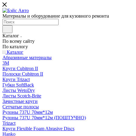
Материалы и оборудование для кузовного ремонта
Каталог
По всему сайту
По каталогу
Каталог
Абразивные материалы
3M
Круги Cubitron II
Полоски Cubitron II
Круги Trizact
Губки SoftBack
Листы WetoDry
Листы Scotch-Brite
Зачистные круги
Сетчатые полосы
Рулоны 737U 70мм*12м
Рулоны 737U 70мм*12м (ПОШТУЧНО)
Trizact
Круги Flexible Foam Abrasive Discs
Hanko