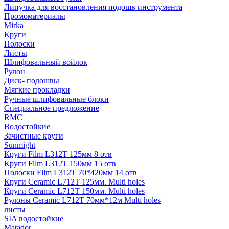
Липучка для восстановления подошв инструмента
Промоматериалы
Mirka
Круги
Полоски
Листы
Шлифовальный войлок
Рулон
Диск- подошвы
Мягкие прокладки
Ручные шлифовальные блоки
Специальное предложение
RMC
Водостойкие
Зачистные круги
Sunmight
Круги Film L312T 125мм 8 отв
Круги Film L312T 150мм 15 отв
Полоски Film L312T 70*420мм 14 отв
Круги Ceramic L712T 125мм. Multi holes
Круги Ceramic L712T 150мм. Multi holes
Рулоны Ceramic L712T 70мм*12м Multi holes
листы
SIA водостойкие
Matador