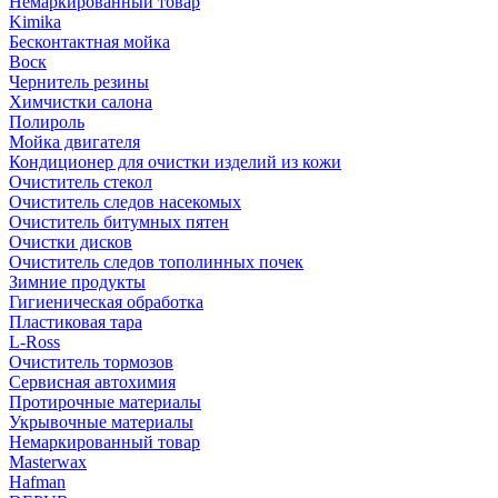
Немаркированный товар
Kimika
Бесконтактная мойка
Воск
Чернитель резины
Химчистки салона
Полироль
Мойка двигателя
Кондиционер для очистки изделий из кожи
Очиститель стекол
Очиститель следов насекомых
Очиститель битумных пятен
Очистки дисков
Очиститель следов тополинных почек
Зимние продукты
Гигиеническая обработка
Пластиковая тара
L-Ross
Очиститель тормозов
Сервисная автохимия
Протирочные материалы
Укрывочные материалы
Немаркированный товар
Masterwax
Hafman