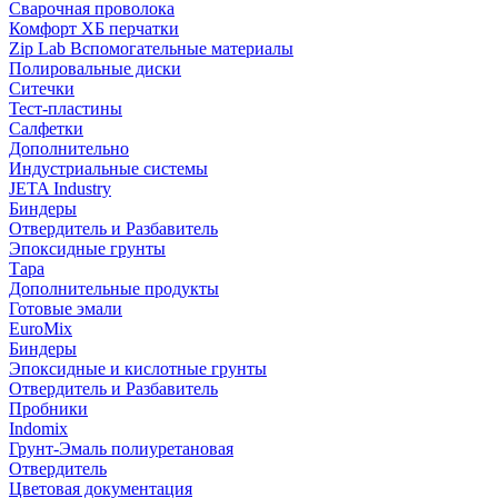
Сварочная проволока
Комфорт ХБ перчатки
Zip Lab Вспомогательные материалы
Полировальные диски
Ситечки
Тест-пластины
Салфетки
Дополнительно
Индустриальные системы
JETA Industry
Биндеры
Отвердитель и Разбавитель
Эпоксидные грунты
Тара
Дополнительные продукты
Готовые эмали
EuroMix
Биндеры
Эпоксидные и кислотные грунты
Отвердитель и Разбавитель
Пробники
Indomix
Грунт-Эмаль полиуретановая
Отвердитель
Цветовая документация