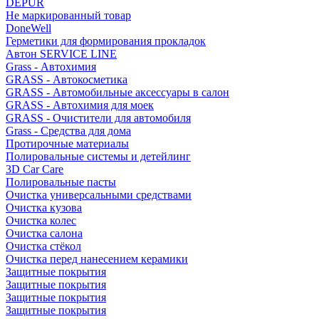
DEPUR
Не маркированный товар
DoneWell
Герметики для формирования прокладок
Автон SERVICE LINE
Grass - Автохимия
GRASS - Автокосметика
GRASS - Автомобильные аксессуары в салон
GRASS - Автохимия для моек
GRASS - Очистители для автомобиля
Grass - Средства для дома
Протирочные материалы
Полировальные системы и детейлинг
3D Car Care
Полировальные пасты
Очистка универсальными средствами
Очистка кузова
Очистка колес
Очистка салона
Очистка стёкол
Очистка перед нанесением керамики
Защитные покрытия
Защитные покрытия
Защитные покрытия
Защитные покрытия