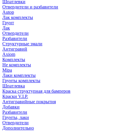
Шпатлевки
Отвердители и разбавители
Autop
Лак комплекты
Грунт
Лак
Отвердители
Разбавители
Структурные эмали
Антигравий
Axiom
Комплекты
Не комплекты
Mipa
Лаки комплекты
Грунты комплекты
Шпатлевка
Краска структупная для бамперов
Краски V.I.P.
Антигравийные покрытия
Добавки
Разбавители
Грунты, лаки
Отвердители
Дополнительно