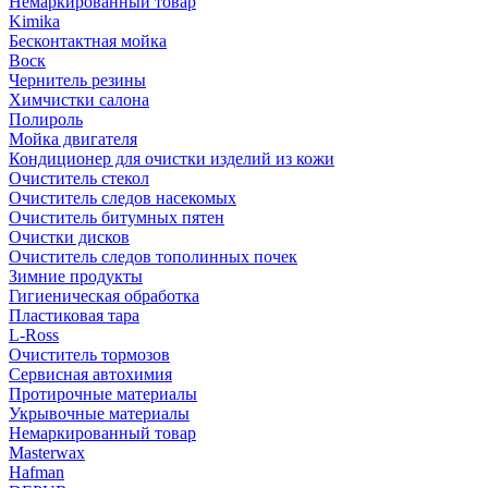
Немаркированный товар
Kimika
Бесконтактная мойка
Воск
Чернитель резины
Химчистки салона
Полироль
Мойка двигателя
Кондиционер для очистки изделий из кожи
Очиститель стекол
Очиститель следов насекомых
Очиститель битумных пятен
Очистки дисков
Очиститель следов тополинных почек
Зимние продукты
Гигиеническая обработка
Пластиковая тара
L-Ross
Очиститель тормозов
Сервисная автохимия
Протирочные материалы
Укрывочные материалы
Немаркированный товар
Masterwax
Hafman