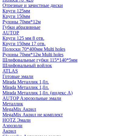
Отрезные и зачистные диски
Круги 125мм
Круги 150мм
Рулоны 70мм*12м
Губки абразивные
AUTOP
Круги 125 мм 8 отв.
Круги 150мм 17 отв.
Полоски 70*400мм Multi holes
Рулоны 70мм*12м Multi holes
Шлифовальные губки 115*140*5мм
Шлифовальный войлок
ATLAS
Готовые эмали
Mirada Металлик 1,0л.
Mirada Металлик 1,0л.
Mirada Металлик 1,0л. (индекс А)
AUTOP Аэрозольные эмали
Металлик
MegaMix Акрил
MegaMix Акрил не комплект
HOTZ Эмали
Аэрозоли
Акрил