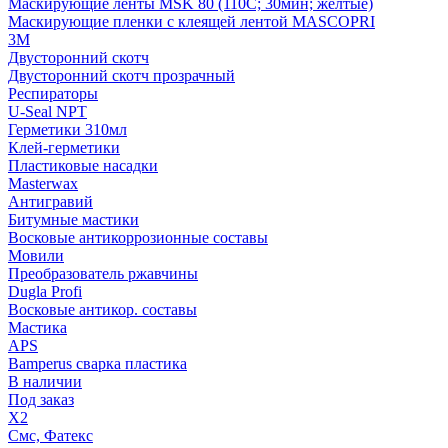
Маскирующие ленты MSK 80 (110С; 30мин; желтые)
Маскирующие пленки с клеящей лентой MASCOPRI
3M
Двусторонний скотч
Двусторонний скотч прозрачный
Респираторы
U-Seal NPT
Герметики 310мл
Клей-герметики
Пластиковые насадки
Masterwax
Антигравий
Битумные мастики
Восковые антикоррозионные составы
Мовили
Преобразователь ржавчины
Dugla Profi
Восковые антикор. составы
Мастика
APS
Bamperus сварка пластика
В наличии
Под заказ
X2
Смс, Фатекс