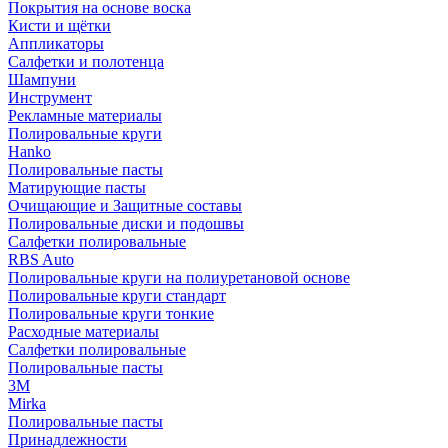
Покрытия на основе воска
Кисти и щётки
Аппликаторы
Салфетки и полотенца
Шампуни
Инструмент
Рекламные материалы
Полировальные круги
Hanko
Полировальные пасты
Матирующие пасты
Очищающие и Защитные составы
Полировальные диски и подошвы
Салфетки полировальные
RBS Auto
Полировальные круги на полиуретановой основе
Полировальные круги стандарт
Полировальные круги тонкие
Расходные материалы
Салфетки полировальные
Полировальные пасты
3М
Mirka
Полировальные пасты
Принадлежности