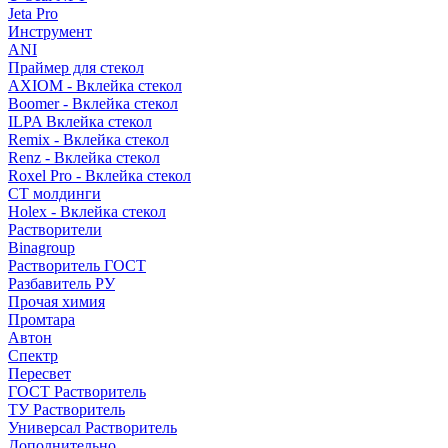
Jeta Pro
Инструмент
ANI
Праймер для стекол
AXIOM - Вклейка стекол
Boomer - Вклейка стекол
ILPA Вклейка стекол
Remix - Вклейка стекол
Renz - Вклейка стекол
Roxel Pro - Вклейка стекол
СТ молдинги
Holex - Вклейка стекол
Растворители
Binagroup
Растворитель ГОСТ
Разбавитель РУ
Прочая химия
Промтара
Автон
Спектр
Пересвет
ГОСТ Растворитель
ТУ Растворитель
Универсал Растворитель
Дополнительно