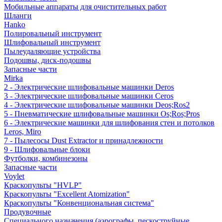
Мобильные аппараты для очистительных работ
Шланги
Hanko
Полировальный инструмент
Шлифовальный инструмент
Пылеудаляющие устройства
Подошвы, диск-подошвы
Запасные части
Mirka
2 - Электрические шлифовальные машинки Deros
3 - Электрические шлифовальные машинки Ceros
4 - Электрические шлифовальные машинки Deos;Ros2
5 - Пневматические шлифовальные машинки Os;Ros;Pros
6 - Электрические машинки для шлифования стен и потолков
Leros, Miro
7 - Пылесосы Dust Extractor и принадлежности
9 - Шлифовальные блоки
Футболки, комбинезоны
Запасные части
Voylet
Краскопульты "HVLP"
Краскопульты "Excellent Atomization"
Краскопульты "Конвенциональная система"
Продувочные
Специального назначения (аэрографы, пескоструйные,