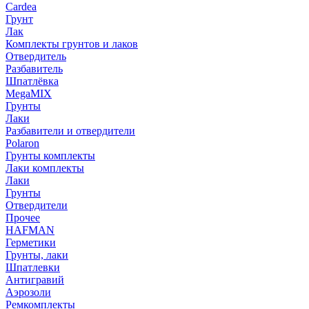
Cardea
Грунт
Лак
Комплекты грунтов и лаков
Отвердитель
Разбавитель
Шпатлёвка
MegaMIX
Грунты
Лаки
Разбавители и отвердители
Polaron
Грунты комплекты
Лаки комплекты
Лаки
Грунты
Отвердители
Прочее
HAFMAN
Герметики
Грунты, лаки
Шпатлевки
Антигравий
Аэрозоли
Ремкомплекты