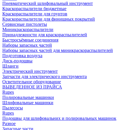
Пневматический шлифовальный инструмент
Краскораспылители бюджетные
Краскораспылители для грунтов
Краскораспылители для финишных покрытий
Сервисные пистолеты
Миникраскораспылители
Принадлежности для краскораспылителей
Быстросъёмные соединения
Наборы запасных частей
Наборы запасных частей для миникраскораспылителей
Подготовка воздуха
Диск-подошвы
Шланги
Электрический инструмент
Запчасти для электрического инструмента
Осветительное оборудование
ВЫВЕДЕННОЕ ИЗ ПРАЙСА
Rupes
Полировальные машинки
Шлифовальные машинки
Пылесосы
Rupes
Подошвы для шлифовальних и полировальных машинок
Разное
Запасные части