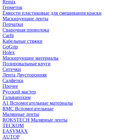
Remix
Герметик
Ёмкости пластиковые для смешивания краски
Маскирующие ленты
Перчатки
Сварочная проволока
Carfit
Кабельные стяжки
GoGrip
Holex
Маскирующие материалы
Полировальные круги
Ситечки
Лента Двусторонняя
Салфетки
Прочее
Русский мастер
Гальванохим
А1 Вспомогательные материалы
RMC Вспомогательные
Малярные ленты
ROKSTECH Малярные ленты
ТЕСКОМ
EASYMAX
AUTOP