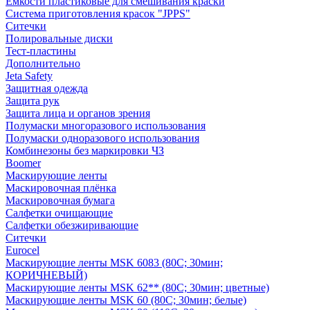
Емкости пластиковые для смешивания краски
Система приготовления красок "JPPS"
Ситечки
Полировальные диски
Тест-пластины
Дополнительно
Jeta Safety
Защитная одежда
Защита рук
Защита лица и органов зрения
Полумаски многоразового использования
Полумаски одноразового использования
Комбинезоны без маркировки ЧЗ
Boomer
Маскирующие ленты
Маскировочная плёнка
Маскировочная бумага
Салфетки очищающие
Салфетки обезжиривающие
Ситечки
Euroсel
Маскирующие ленты MSK 6083 (80С; 30мин;
КОРИЧНЕВЫЙ)
Маскирующие ленты MSK 62** (80С; 30мин; цветные)
Маскирующие ленты MSK 60 (80С; 30мин; белые)