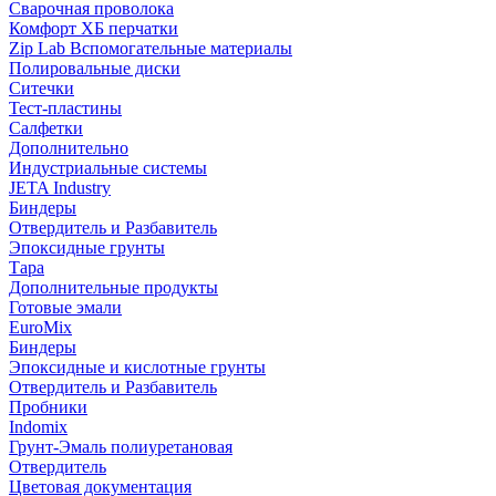
Сварочная проволока
Комфорт ХБ перчатки
Zip Lab Вспомогательные материалы
Полировальные диски
Ситечки
Тест-пластины
Салфетки
Дополнительно
Индустриальные системы
JETA Industry
Биндеры
Отвердитель и Разбавитель
Эпоксидные грунты
Тара
Дополнительные продукты
Готовые эмали
EuroMix
Биндеры
Эпоксидные и кислотные грунты
Отвердитель и Разбавитель
Пробники
Indomix
Грунт-Эмаль полиуретановая
Отвердитель
Цветовая документация