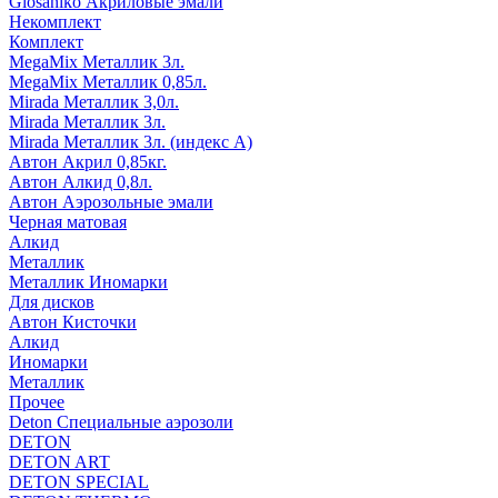
Glosaniko Акриловые эмали
Некомплект
Комплект
MegaMix Металлик 3л.
MegaMix Металлик 0,85л.
Mirada Металлик 3,0л.
Mirada Металлик 3л.
Mirada Металлик 3л. (индекс А)
Автон Акрил 0,85кг.
Автон Алкид 0,8л.
Автон Аэрозольные эмали
Черная матовая
Алкид
Металлик
Металлик Иномарки
Для дисков
Автон Кисточки
Алкид
Иномарки
Металлик
Прочее
Deton Специальные аэрозоли
DETON
DETON ART
DETON SPECIAL