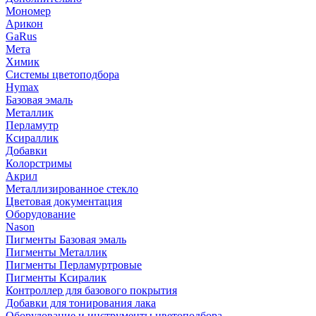
Мономер
Арикон
GaRus
Мета
Химик
Системы цветоподбора
Hymax
Базовая эмаль
Металлик
Перламутр
Ксираллик
Добавки
Колорстримы
Акрил
Металлизированное стекло
Цветовая документация
Оборудование
Nason
Пигменты Базовая эмаль
Пигменты Металлик
Пигменты Перламуртровые
Пигменты Ксиралик
Контроллер для базового покрытия
Добавки для тонирования лака
Оборудование и инструменты цветоподбора