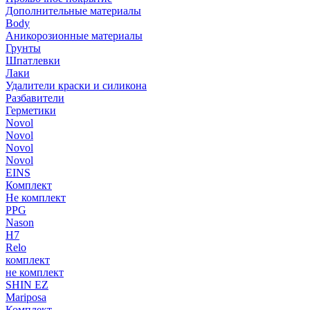
Дополнительные материалы
Body
Аникорозионные материалы
Грунты
Шпатлевки
Лаки
Удалители краски и силикона
Разбавители
Герметики
Novol
Novol
Novol
Novol
EINS
Комплект
Не комплект
PPG
Nason
H7
Relo
комплект
не комплект
SHIN EZ
Mariposa
Комплект