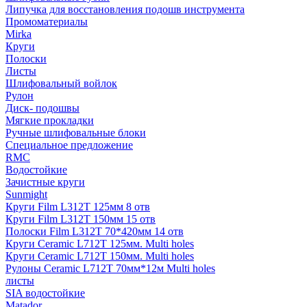
Липучка для восстановления подошв инструмента
Промоматериалы
Mirka
Круги
Полоски
Листы
Шлифовальный войлок
Рулон
Диск- подошвы
Мягкие прокладки
Ручные шлифовальные блоки
Специальное предложение
RMC
Водостойкие
Зачистные круги
Sunmight
Круги Film L312T 125мм 8 отв
Круги Film L312T 150мм 15 отв
Полоски Film L312T 70*420мм 14 отв
Круги Ceramic L712T 125мм. Multi holes
Круги Ceramic L712T 150мм. Multi holes
Рулоны Ceramic L712T 70мм*12м Multi holes
листы
SIA водостойкие
Matador