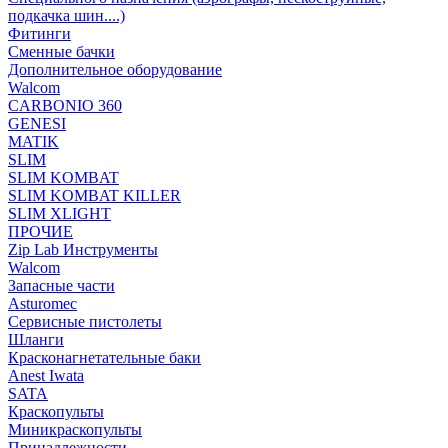
подкачка шин....)
Фитинги
Сменные бачки
Дополнительное оборудование
Walcom
CARBONIO 360
GENESI
MATIK
SLIM
SLIM KOMBAT
SLIM KOMBAT KILLER
SLIM XLIGHT
ПРОЧИЕ
Zip Lab Инструменты
Walсom
Запасные части
Asturomec
Сервисные пистолеты
Шланги
Красконагнетательные баки
Anest Iwata
SATA
Краскопульты
Миникраскопульты
Принадлежности