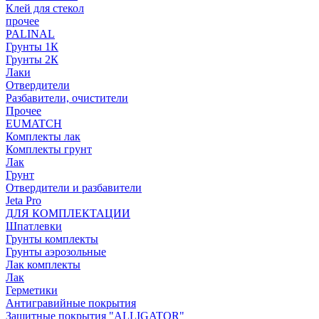
Клей для стекол
прочее
PALINAL
Грунты 1К
Грунты 2К
Лаки
Отвердители
Разбавители, очистители
Прочее
EUMATCH
Комплекты лак
Комплекты грунт
Лак
Грунт
Отвердители и разбавители
Jeta Pro
ДЛЯ КОМПЛЕКТАЦИИ
Шпатлевки
Грунты комплекты
Грунты аэрозольные
Лак комплекты
Лак
Герметики
Антигравийные покрытия
Защитные покрытия "ALLIGATOR"