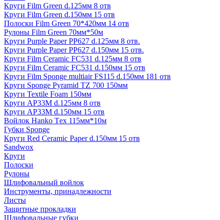
Круги Film Green d.125мм 8 отв
Круги Film Green d.150мм 15 отв
Полоски Film Green 70*420мм 14 отв
Рулоны Film Green 70мм*50м
Круги Purple Paper PP627 d.125мм 8 отв.
Круги Purple Paper PP627 d.150мм 15 отв.
Круги Film Ceramic FC531 d.125мм 8 отв
Круги Film Ceramic FC531 d.150мм 15 отв
Круги Film Sponge multiair FS115 d.150мм 181 отв
Круги Sponge Pyramid TZ 700 150мм
Круги Textile Foam 150мм
Круги AP33M d.125мм 8 отв
Круги AP33M d.150мм 15 отв
Войлок Hanko Tех 115мм*10м
Губки Sponge
Круги Red Ceramic Paper d.150мм 15 отв
Sandwox
Круги
Полоски
Рулоны
Шлифовальный войлок
Инструменты, принадлежности
Листы
Защитные прокладки
Шлифовальные губки