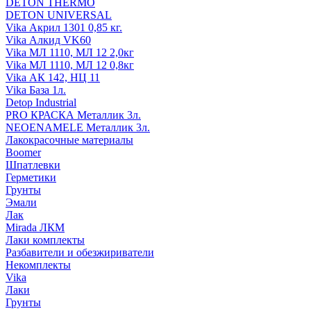
DETON THERMO
DETON UNIVERSAL
Vika Акрил 1301 0,85 кг.
Vika Алкид VK60
Vika МЛ 1110, МЛ 12 2,0кг
Vika МЛ 1110, МЛ 12 0,8кг
Vika АК 142, НЦ 11
Vika База 1л.
Detop Industrial
PRO КРАСКА Металлик 3л.
NEOENAMELE Металлик 3л.
Лакокрасочные материалы
Boomer
Шпатлевки
Герметики
Грунты
Эмали
Лак
Mirada ЛКМ
Лаки комплекты
Разбавители и обезжириватели
Некомплекты
Vika
Лаки
Грунты