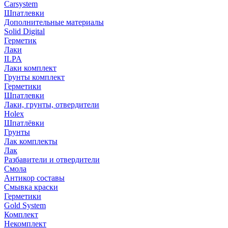
Carsystem
Шпатлевки
Дополнительные материалы
Solid Digital
Герметик
Лаки
ILPA
Лаки комплект
Грунты комплект
Герметики
Шпатлевки
Лаки, грунты, отвердители
Holex
Шпатлёвки
Грунты
Лак комплекты
Лак
Разбавители и отвердители
Смола
Антикор составы
Смывка краски
Герметики
Gold System
Комплект
Некомплект