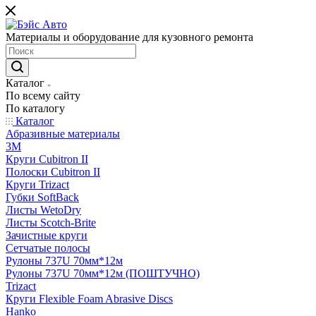
Материалы и оборудование для кузовного ремонта
Каталог
По всему сайту
По каталогу
Каталог
Абразивные материалы
3M
Круги Cubitron II
Полоски Cubitron II
Круги Trizact
Губки SoftBack
Листы WetoDry
Листы Scotch-Brite
Зачистные круги
Сетчатые полосы
Рулоны 737U 70мм*12м
Рулоны 737U 70мм*12м (ПОШТУЧНО)
Trizact
Круги Flexible Foam Abrasive Discs
Hanko