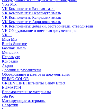
Vika Mix
VK Компоненты: Базовая эмаль
VK Компоненты: Перламутр эмаль
VK Компоненты: Ксираллик эмаль
VK Компоненты: Акриловая эмаль
VK Компоненты: добавки, растворители, отвердители
VK Оборудование и цветовая документация
VK ...
Mipa Mix
Remix Supreme
Базовая Эмаль
Металлик
Перламутр
Ксиралик
Акрил
Добавки и разбавители
Оборудование и цветовая документация
PRIMO COLOR
GREEN LINE Пигменты Candy Effect
EUMATCH
Вспомогательные материалы
Jeta Pro
Маскирующие материалы
Салфетки