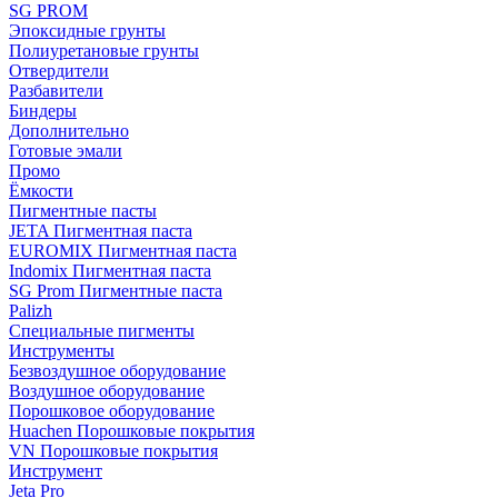
SG PROM
Эпоксидные грунты
Полиуретановые грунты
Отвердители
Разбавители
Биндеры
Дополнительно
Готовые эмали
Промо
Ёмкости
Пигментные пасты
JETA Пигментная паста
EUROMIX Пигментная паста
Indomix Пигментная паста
SG Prom Пигментные паста
Palizh
Специальные пигменты
Инструменты
Безвоздушное оборудование
Воздушное оборудование
Порошковое оборудование
Huachen Порошковые покрытия
VN Порошковые покрытия
Инструмент
Jeta Pro