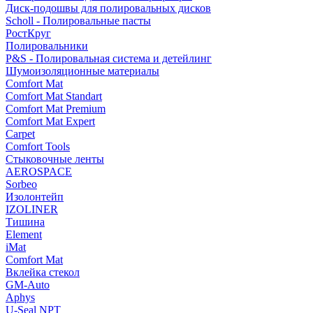
Диск-подошвы для полировальных дисков
Scholl - Полировальные пасты
РостКруг
Полировальники
P&S - Полировальная система и детейлинг
Шумоизоляционные материалы
Comfort Mat
Comfort Mat Standart
Comfort Mat Premium
Comfort Mat Expert
Carpet
Comfort Tools
Стыковочные ленты
AEROSPACE
Sorbeo
Изолонтейп
IZOLINER
Тишина
Element
iMat
Comfort Mat
Вклейка стекол
GM-Auto
Aphys
U-Seal NPT