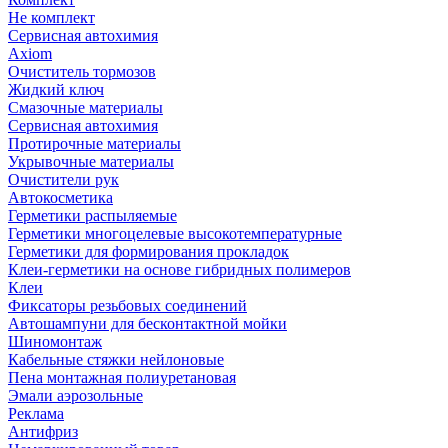
Не комплект
Сервисная автохимия
Axiom
Очиститель тормозов
Жидкий ключ
Смазочные материалы
Сервисная автохимия
Протирочные материалы
Укрывочные материалы
Очистители рук
Автокосметика
Герметики распыляемые
Герметики многоцелевые высокотемпературные
Герметики для формирования прокладок
Клеи-герметики на основе гибридных полимеров
Клеи
Фиксаторы резьбовых соединений
Автошампуни для бесконтактной мойки
Шиномонтаж
Кабельные стяжки нейлоновые
Пена монтажная полиуретановая
Эмали аэрозольные
Реклама
Антифриз