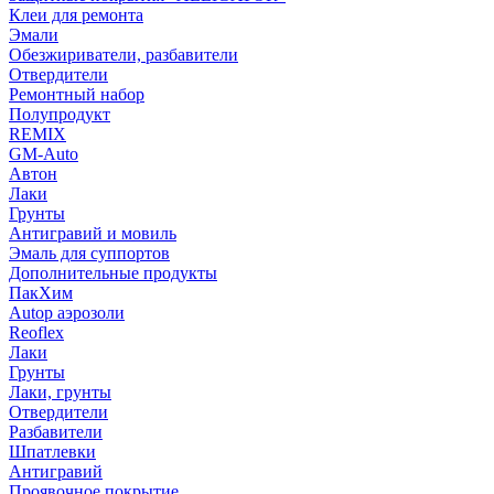
Клеи для ремонта
Эмали
Обезжириватели, разбавители
Отвердители
Ремонтный набор
Полупродукт
REMIX
GM-Auto
Автон
Лаки
Грунты
Антигравий и мовиль
Эмаль для суппортов
Дополнительные продукты
ПакХим
Autop аэрозоли
Reoflex
Лаки
Грунты
Лаки, грунты
Отвердители
Разбавители
Шпатлевки
Антигравий
Проявочное покрытие