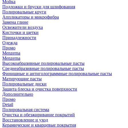
Мойка
Подложки и бруски для шлифования
Полировальные круги
Аппликаторы и микрофибра
Замена глине
Освежители воздуха
Кисточки и щетки
Принадлежности
Одежда
Промо
Menzerna
Menzerna
Высокоабразивные полировальные пасты
Среднеабразивные полировальные пасты
Финишные и антиголограммные полировальные пасты
Матирующие пасты
Полировальные диски
Защита блеска и очистка поверхности
Дополнительно
Промо
Detail
Полировальная система
Очистка и обезжиривание покрытий
Восстановление и уход
Керамические и кварцевые покрытия