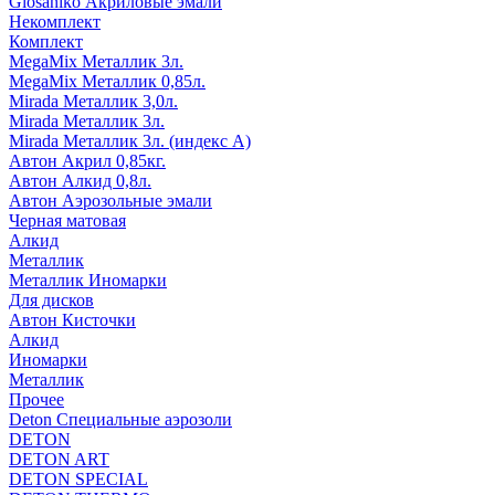
Glosaniko Акриловые эмали
Некомплект
Комплект
MegaMix Металлик 3л.
MegaMix Металлик 0,85л.
Mirada Металлик 3,0л.
Mirada Металлик 3л.
Mirada Металлик 3л. (индекс А)
Автон Акрил 0,85кг.
Автон Алкид 0,8л.
Автон Аэрозольные эмали
Черная матовая
Алкид
Металлик
Металлик Иномарки
Для дисков
Автон Кисточки
Алкид
Иномарки
Металлик
Прочее
Deton Специальные аэрозоли
DETON
DETON ART
DETON SPECIAL