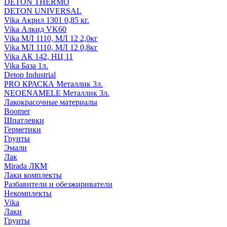
DETON THERMO
DETON UNIVERSAL
Vika Акрил 1301 0,85 кг.
Vika Алкид VK60
Vika МЛ 1110, МЛ 12 2,0кг
Vika МЛ 1110, МЛ 12 0,8кг
Vika АК 142, НЦ 11
Vika База 1л.
Detop Industrial
PRO КРАСКА Металлик 3л.
NEOENAMELE Металлик 3л.
Лакокрасочные материалы
Boomer
Шпатлевки
Герметики
Грунты
Эмали
Лак
Mirada ЛКМ
Лаки комплекты
Разбавители и обезжириватели
Некомплекты
Vika
Лаки
Грунты