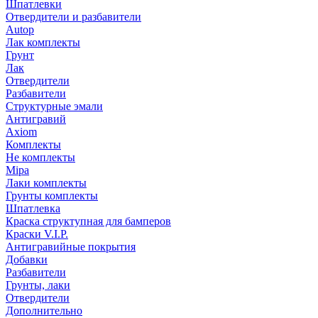
Шпатлевки
Отвердители и разбавители
Autop
Лак комплекты
Грунт
Лак
Отвердители
Разбавители
Структурные эмали
Антигравий
Axiom
Комплекты
Не комплекты
Mipa
Лаки комплекты
Грунты комплекты
Шпатлевка
Краска структупная для бамперов
Краски V.I.P.
Антигравийные покрытия
Добавки
Разбавители
Грунты, лаки
Отвердители
Дополнительно