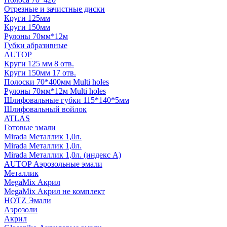
Отрезные и зачистные диски
Круги 125мм
Круги 150мм
Рулоны 70мм*12м
Губки абразивные
AUTOP
Круги 125 мм 8 отв.
Круги 150мм 17 отв.
Полоски 70*400мм Multi holes
Рулоны 70мм*12м Multi holes
Шлифовальные губки 115*140*5мм
Шлифовальный войлок
ATLAS
Готовые эмали
Mirada Металлик 1,0л.
Mirada Металлик 1,0л.
Mirada Металлик 1,0л. (индекс А)
AUTOP Аэрозольные эмали
Металлик
MegaMix Акрил
MegaMix Акрил не комплект
HOTZ Эмали
Аэрозоли
Акрил