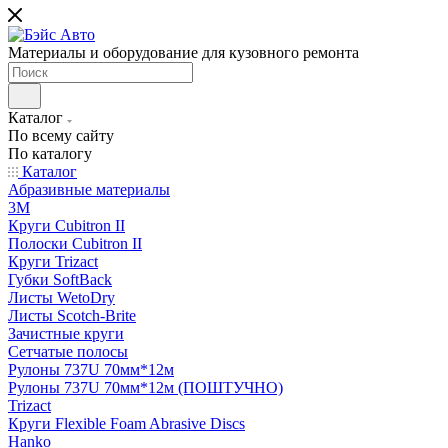
Материалы и оборудование для кузовного ремонта
Каталог
По всему сайту
По каталогу
Каталог
Абразивные материалы
3M
Круги Cubitron II
Полоски Cubitron II
Круги Trizact
Губки SoftBack
Листы WetoDry
Листы Scotch-Brite
Зачистные круги
Сетчатые полосы
Рулоны 737U 70мм*12м
Рулоны 737U 70мм*12м (ПОШТУЧНО)
Trizact
Круги Flexible Foam Abrasive Discs
Hanko