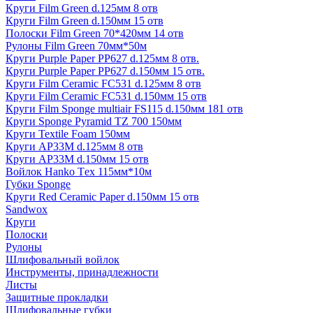
Круги Film Green d.125мм 8 отв
Круги Film Green d.150мм 15 отв
Полоски Film Green 70*420мм 14 отв
Рулоны Film Green 70мм*50м
Круги Purple Paper PP627 d.125мм 8 отв.
Круги Purple Paper PP627 d.150мм 15 отв.
Круги Film Ceramic FC531 d.125мм 8 отв
Круги Film Ceramic FC531 d.150мм 15 отв
Круги Film Sponge multiair FS115 d.150мм 181 отв
Круги Sponge Pyramid TZ 700 150мм
Круги Textile Foam 150мм
Круги AP33M d.125мм 8 отв
Круги AP33M d.150мм 15 отв
Войлок Hanko Tех 115мм*10м
Губки Sponge
Круги Red Ceramic Paper d.150мм 15 отв
Sandwox
Круги
Полоски
Рулоны
Шлифовальный войлок
Инструменты, принадлежности
Листы
Защитные прокладки
Шлифовальные губки