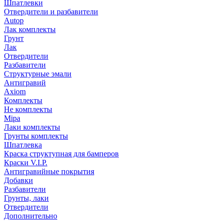
Шпатлевки
Отвердители и разбавители
Autop
Лак комплекты
Грунт
Лак
Отвердители
Разбавители
Структурные эмали
Антигравий
Axiom
Комплекты
Не комплекты
Mipa
Лаки комплекты
Грунты комплекты
Шпатлевка
Краска структупная для бамперов
Краски V.I.P.
Антигравийные покрытия
Добавки
Разбавители
Грунты, лаки
Отвердители
Дополнительно