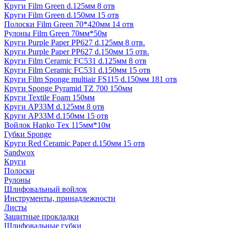
Круги Film Green d.125мм 8 отв
Круги Film Green d.150мм 15 отв
Полоски Film Green 70*420мм 14 отв
Рулоны Film Green 70мм*50м
Круги Purple Paper PP627 d.125мм 8 отв.
Круги Purple Paper PP627 d.150мм 15 отв.
Круги Film Ceramic FC531 d.125мм 8 отв
Круги Film Ceramic FC531 d.150мм 15 отв
Круги Film Sponge multiair FS115 d.150мм 181 отв
Круги Sponge Pyramid TZ 700 150мм
Круги Textile Foam 150мм
Круги AP33M d.125мм 8 отв
Круги AP33M d.150мм 15 отв
Войлок Hanko Tех 115мм*10м
Губки Sponge
Круги Red Ceramic Paper d.150мм 15 отв
Sandwox
Круги
Полоски
Рулоны
Шлифовальный войлок
Инструменты, принадлежности
Листы
Защитные прокладки
Шлифовальные губки