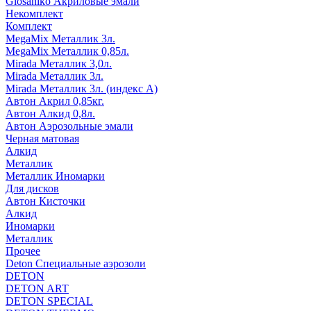
Glosaniko Акриловые эмали
Некомплект
Комплект
MegaMix Металлик 3л.
MegaMix Металлик 0,85л.
Mirada Металлик 3,0л.
Mirada Металлик 3л.
Mirada Металлик 3л. (индекс А)
Автон Акрил 0,85кг.
Автон Алкид 0,8л.
Автон Аэрозольные эмали
Черная матовая
Алкид
Металлик
Металлик Иномарки
Для дисков
Автон Кисточки
Алкид
Иномарки
Металлик
Прочее
Deton Специальные аэрозоли
DETON
DETON ART
DETON SPECIAL