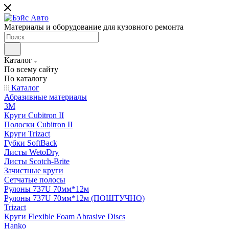
Материалы и оборудование для кузовного ремонта
Каталог
По всему сайту
По каталогу
Каталог
Абразивные материалы
3M
Круги Cubitron II
Полоски Cubitron II
Круги Trizact
Губки SoftBack
Листы WetoDry
Листы Scotch-Brite
Зачистные круги
Сетчатые полосы
Рулоны 737U 70мм*12м
Рулоны 737U 70мм*12м (ПОШТУЧНО)
Trizact
Круги Flexible Foam Abrasive Discs
Hanko