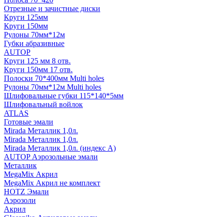
Отрезные и зачистные диски
Круги 125мм
Круги 150мм
Рулоны 70мм*12м
Губки абразивные
AUTOP
Круги 125 мм 8 отв.
Круги 150мм 17 отв.
Полоски 70*400мм Multi holes
Рулоны 70мм*12м Multi holes
Шлифовальные губки 115*140*5мм
Шлифовальный войлок
ATLAS
Готовые эмали
Mirada Металлик 1,0л.
Mirada Металлик 1,0л.
Mirada Металлик 1,0л. (индекс А)
AUTOP Аэрозольные эмали
Металлик
MegaMix Акрил
MegaMix Акрил не комплект
HOTZ Эмали
Аэрозоли
Акрил