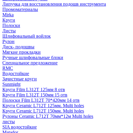
Липучка для восстановления подошв инструмента
Промоматериалы
Mirka
Круги
Полоски
Листы
Шлифовальный войлок
Рулон
Диск- подошвы
Мягкие прокладки
Ручные шлифовальные блоки
Специальное предложение
RMC
Водостойкие
Зачистные круги
Sunmight
Круги Film L312T 125мм 8 отв
Круги Film L312T 150мм 15 отв
Полоски Film L312T 70*420мм 14 отв
Круги Ceramic L712T 125мм. Multi holes
Круги Ceramic L712T 150мм. Multi holes
Рулоны Ceramic L712T 70мм*12м Multi holes
листы
SIA водостойкие
Matador