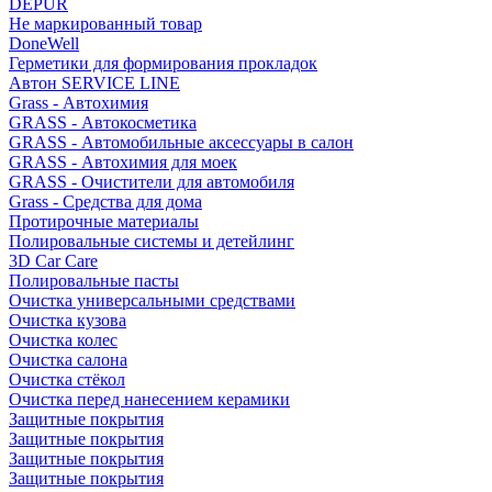
DEPUR
Не маркированный товар
DoneWell
Герметики для формирования прокладок
Автон SERVICE LINE
Grass - Автохимия
GRASS - Автокосметика
GRASS - Автомобильные аксессуары в салон
GRASS - Автохимия для моек
GRASS - Очистители для автомобиля
Grass - Средства для дома
Протирочные материалы
Полировальные системы и детейлинг
3D Car Care
Полировальные пасты
Очистка универсальными средствами
Очистка кузова
Очистка колес
Очистка салона
Очистка стёкол
Очистка перед нанесением керамики
Защитные покрытия
Защитные покрытия
Защитные покрытия
Защитные покрытия