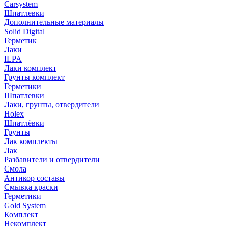
Carsystem
Шпатлевки
Дополнительные материалы
Solid Digital
Герметик
Лаки
ILPA
Лаки комплект
Грунты комплект
Герметики
Шпатлевки
Лаки, грунты, отвердители
Holex
Шпатлёвки
Грунты
Лак комплекты
Лак
Разбавители и отвердители
Смола
Антикор составы
Смывка краски
Герметики
Gold System
Комплект
Некомплект