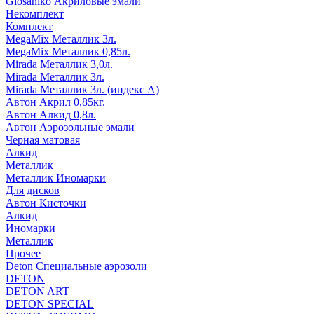
Glosaniko Акриловые эмали
Некомплект
Комплект
MegaMix Металлик 3л.
MegaMix Металлик 0,85л.
Mirada Металлик 3,0л.
Mirada Металлик 3л.
Mirada Металлик 3л. (индекс А)
Автон Акрил 0,85кг.
Автон Алкид 0,8л.
Автон Аэрозольные эмали
Черная матовая
Алкид
Металлик
Металлик Иномарки
Для дисков
Автон Кисточки
Алкид
Иномарки
Металлик
Прочее
Deton Специальные аэрозоли
DETON
DETON ART
DETON SPECIAL