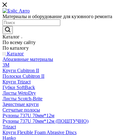
Материалы и оборудование для кузовного ремонта
Каталог
По всему сайту
По каталогу
Каталог
Абразивные материалы
3M
Круги Cubitron II
Полоски Cubitron II
Круги Trizact
Губки SoftBack
Листы WetoDry
Листы Scotch-Brite
Зачистные круги
Сетчатые полосы
Рулоны 737U 70мм*12м
Рулоны 737U 70мм*12м (ПОШТУЧНО)
Trizact
Круги Flexible Foam Abrasive Discs
Hanko