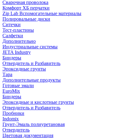
Сварочная проволока
Комфорт ХБ перчатки
Zip Lab Вспомогательные материалы
Полировальные диски
Ситечки
Тест-пластины
Салфетки
Дополнительно
Индустриальные системы
JETA Industry
Биндеры
Отвердитель и Разбавитель
Эпоксидные грунты
Тара
Дополнительные продукты
Готовые эмали
EuroMix
Биндеры
Эпоксидные и кислотные грунты
Отвердитель и Разбавитель
Пробники
Indomix
Грунт-Эмаль полиуретановая
Отвердитель
Цветовая документация