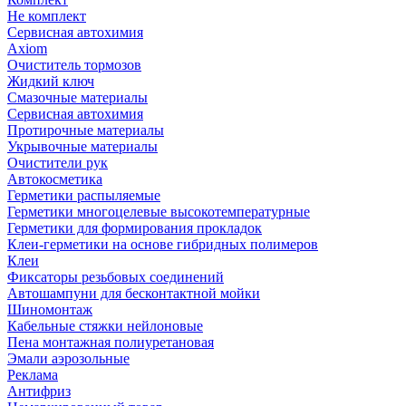
Не комплект
Сервисная автохимия
Axiom
Очиститель тормозов
Жидкий ключ
Смазочные материалы
Сервисная автохимия
Протирочные материалы
Укрывочные материалы
Очистители рук
Автокосметика
Герметики распыляемые
Герметики многоцелевые высокотемпературные
Герметики для формирования прокладок
Клеи-герметики на основе гибридных полимеров
Клеи
Фиксаторы резьбовых соединений
Автошампуни для бесконтактной мойки
Шиномонтаж
Кабельные стяжки нейлоновые
Пена монтажная полиуретановая
Эмали аэрозольные
Реклама
Антифриз