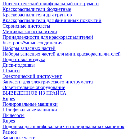
Пневматический шлифовальный инструмент
Краскораспылители бюджетные
Краскораспылители для грунтов
Краскораспылители для финишных покрытий
Сервисные пистолеты
Миникраскораспылители
Принадлежности для краскораспылителей
Быстросъёмные соединения
Наборы запасных частей
Наборы запасных частей для миникраскораспылителей
Подготовка воздуха
Диск-подошвы
Шланги
Электрический инструмент
Запчасти для электрического инструмента
Осветительное оборудование
ВЫВЕДЕННОЕ ИЗ ПРАЙСА
Rupes
Полировальные машинки
Шлифовальные машинки
Пылесосы
Rupes
Подошвы для шлифовальних и полировальных машинок
Разное
Запасные части