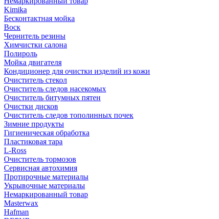
Немаркированный товар
Kimika
Бесконтактная мойка
Воск
Чернитель резины
Химчистки салона
Полироль
Мойка двигателя
Кондиционер для очистки изделий из кожи
Очиститель стекол
Очиститель следов насекомых
Очиститель битумных пятен
Очистки дисков
Очиститель следов тополинных почек
Зимние продукты
Гигиеническая обработка
Пластиковая тара
L-Ross
Очиститель тормозов
Сервисная автохимия
Протирочные материалы
Укрывочные материалы
Немаркированный товар
Masterwax
Hafman