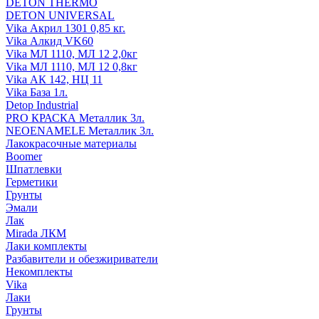
DETON THERMO
DETON UNIVERSAL
Vika Акрил 1301 0,85 кг.
Vika Алкид VK60
Vika МЛ 1110, МЛ 12 2,0кг
Vika МЛ 1110, МЛ 12 0,8кг
Vika АК 142, НЦ 11
Vika База 1л.
Detop Industrial
PRO КРАСКА Металлик 3л.
NEOENAMELE Металлик 3л.
Лакокрасочные материалы
Boomer
Шпатлевки
Герметики
Грунты
Эмали
Лак
Mirada ЛКМ
Лаки комплекты
Разбавители и обезжириватели
Некомплекты
Vika
Лаки
Грунты