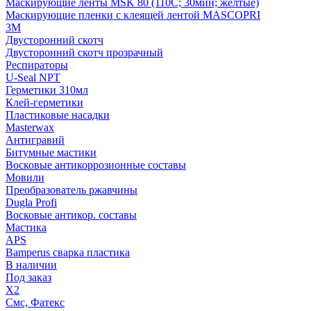
Маскирующие ленты MSK 80 (110С; 30мин; желтые)
Маскирующие пленки с клеящей лентой MASCOPRI
3M
Двусторонний скотч
Двусторонний скотч прозрачный
Респираторы
U-Seal NPT
Герметики 310мл
Клей-герметики
Пластиковые насадки
Masterwax
Антигравий
Битумные мастики
Восковые антикоррозионные составы
Мовили
Преобразователь ржавчины
Dugla Profi
Восковые антикор. составы
Мастика
APS
Bamperus сварка пластика
В наличии
Под заказ
X2
Смс, Фатекс