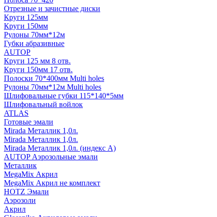
Отрезные и зачистные диски
Круги 125мм
Круги 150мм
Рулоны 70мм*12м
Губки абразивные
AUTOP
Круги 125 мм 8 отв.
Круги 150мм 17 отв.
Полоски 70*400мм Multi holes
Рулоны 70мм*12м Multi holes
Шлифовальные губки 115*140*5мм
Шлифовальный войлок
ATLAS
Готовые эмали
Mirada Металлик 1,0л.
Mirada Металлик 1,0л.
Mirada Металлик 1,0л. (индекс А)
AUTOP Аэрозольные эмали
Металлик
MegaMix Акрил
MegaMix Акрил не комплект
HOTZ Эмали
Аэрозоли
Акрил