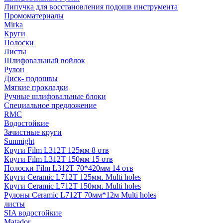
Липучка для восстановления подошв инструмента
Промоматериалы
Mirka
Круги
Полоски
Листы
Шлифовальный войлок
Рулон
Диск- подошвы
Мягкие прокладки
Ручные шлифовальные блоки
Специальное предложение
RMC
Водостойкие
Зачистные круги
Sunmight
Круги Film L312T 125мм 8 отв
Круги Film L312T 150мм 15 отв
Полоски Film L312T 70*420мм 14 отв
Круги Ceramic L712T 125мм. Multi holes
Круги Ceramic L712T 150мм. Multi holes
Рулоны Ceramic L712T 70мм*12м Multi holes
листы
SIA водостойкие
Matador