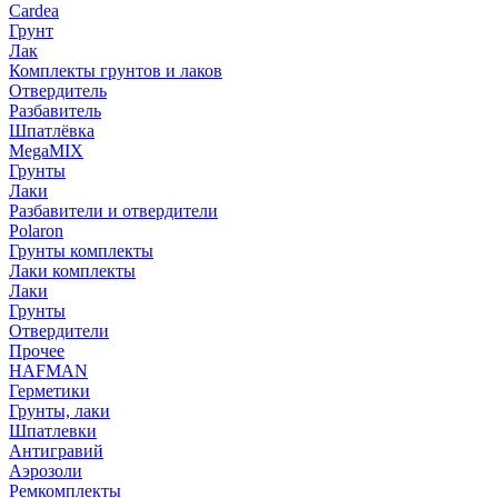
Cardea
Грунт
Лак
Комплекты грунтов и лаков
Отвердитель
Разбавитель
Шпатлёвка
MegaMIX
Грунты
Лаки
Разбавители и отвердители
Polaron
Грунты комплекты
Лаки комплекты
Лаки
Грунты
Отвердители
Прочее
HAFMAN
Герметики
Грунты, лаки
Шпатлевки
Антигравий
Аэрозоли
Ремкомплекты