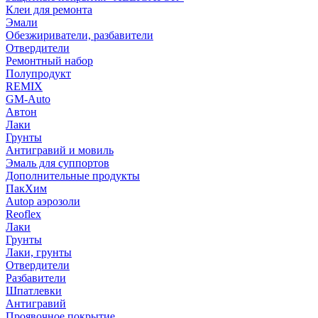
Клеи для ремонта
Эмали
Обезжириватели, разбавители
Отвердители
Ремонтный набор
Полупродукт
REMIX
GM-Auto
Автон
Лаки
Грунты
Антигравий и мовиль
Эмаль для суппортов
Дополнительные продукты
ПакХим
Autop аэрозоли
Reoflex
Лаки
Грунты
Лаки, грунты
Отвердители
Разбавители
Шпатлевки
Антигравий
Проявочное покрытие