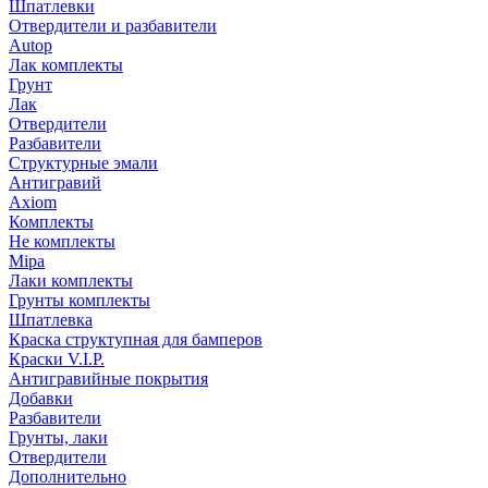
Шпатлевки
Отвердители и разбавители
Autop
Лак комплекты
Грунт
Лак
Отвердители
Разбавители
Структурные эмали
Антигравий
Axiom
Комплекты
Не комплекты
Mipa
Лаки комплекты
Грунты комплекты
Шпатлевка
Краска структупная для бамперов
Краски V.I.P.
Антигравийные покрытия
Добавки
Разбавители
Грунты, лаки
Отвердители
Дополнительно