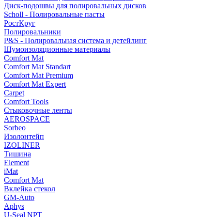
Диск-подошвы для полировальных дисков
Scholl - Полировальные пасты
РостКруг
Полировальники
P&S - Полировальная система и детейлинг
Шумоизоляционные материалы
Comfort Mat
Comfort Mat Standart
Comfort Mat Premium
Comfort Mat Expert
Carpet
Comfort Tools
Стыковочные ленты
AEROSPACE
Sorbeo
Изолонтейп
IZOLINER
Тишина
Element
iMat
Comfort Mat
Вклейка стекол
GM-Auto
Aphys
U-Seal NPT