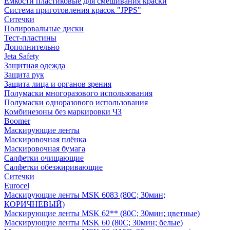
Емкости пластиковые для смешивания краски
Система приготовления красок "JPPS"
Ситечки
Полировальные диски
Тест-пластины
Дополнительно
Jeta Safety
Защитная одежда
Защита рук
Защита лица и органов зрения
Полумаски многоразового использования
Полумаски одноразового использования
Комбинезоны без маркировки ЧЗ
Boomer
Маскирующие ленты
Маскировочная плёнка
Маскировочная бумага
Салфетки очищающие
Салфетки обезжиривающие
Ситечки
Euroсel
Маскирующие ленты MSK 6083 (80С; 30мин;
КОРИЧНЕВЫЙ)
Маскирующие ленты MSK 62** (80С; 30мин; цветные)
Маскирующие ленты MSK 60 (80С; 30мин; белые)