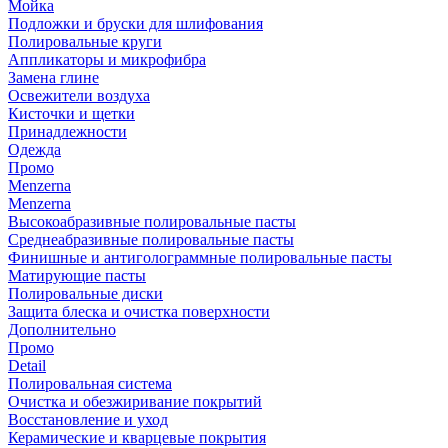
Мойка
Подложки и бруски для шлифования
Полировальные круги
Аппликаторы и микрофибра
Замена глине
Освежители воздуха
Кисточки и щетки
Принадлежности
Одежда
Промо
Menzerna
Menzerna
Высокоабразивные полировальные пасты
Среднеабразивные полировальные пасты
Финишные и антиголограммные полировальные пасты
Матирующие пасты
Полировальные диски
Защита блеска и очистка поверхности
Дополнительно
Промо
Detail
Полировальная система
Очистка и обезжиривание покрытий
Восстановление и уход
Керамические и кварцевые покрытия