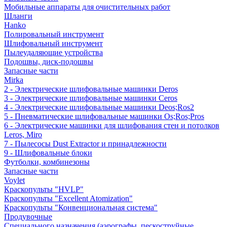
Мобильные аппараты для очистительных работ
Шланги
Hanko
Полировальный инструмент
Шлифовальный инструмент
Пылеудаляющие устройства
Подошвы, диск-подошвы
Запасные части
Mirka
2 - Электрические шлифовальные машинки Deros
3 - Электрические шлифовальные машинки Ceros
4 - Электрические шлифовальные машинки Deos;Ros2
5 - Пневматические шлифовальные машинки Os;Ros;Pros
6 - Электрические машинки для шлифования стен и потолков
Leros, Miro
7 - Пылесосы Dust Extractor и принадлежности
9 - Шлифовальные блоки
Футболки, комбинезоны
Запасные части
Voylet
Краскопульты "HVLP"
Краскопульты "Excellent Atomization"
Краскопульты "Конвенциональная система"
Продувочные
Специального назначения (аэрографы, пескоструйные,