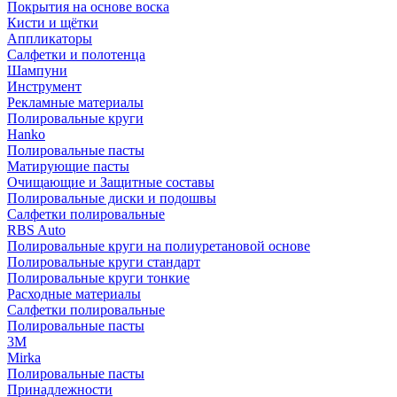
Покрытия на основе воска
Кисти и щётки
Аппликаторы
Салфетки и полотенца
Шампуни
Инструмент
Рекламные материалы
Полировальные круги
Hanko
Полировальные пасты
Матирующие пасты
Очищающие и Защитные составы
Полировальные диски и подошвы
Салфетки полировальные
RBS Auto
Полировальные круги на полиуретановой основе
Полировальные круги стандарт
Полировальные круги тонкие
Расходные материалы
Салфетки полировальные
Полировальные пасты
3М
Mirka
Полировальные пасты
Принадлежности