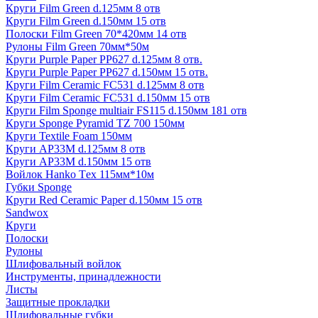
Круги Film Green d.125мм 8 отв
Круги Film Green d.150мм 15 отв
Полоски Film Green 70*420мм 14 отв
Рулоны Film Green 70мм*50м
Круги Purple Paper PP627 d.125мм 8 отв.
Круги Purple Paper PP627 d.150мм 15 отв.
Круги Film Ceramic FC531 d.125мм 8 отв
Круги Film Ceramic FC531 d.150мм 15 отв
Круги Film Sponge multiair FS115 d.150мм 181 отв
Круги Sponge Pyramid TZ 700 150мм
Круги Textile Foam 150мм
Круги AP33M d.125мм 8 отв
Круги AP33M d.150мм 15 отв
Войлок Hanko Tех 115мм*10м
Губки Sponge
Круги Red Ceramic Paper d.150мм 15 отв
Sandwox
Круги
Полоски
Рулоны
Шлифовальный войлок
Инструменты, принадлежности
Листы
Защитные прокладки
Шлифовальные губки