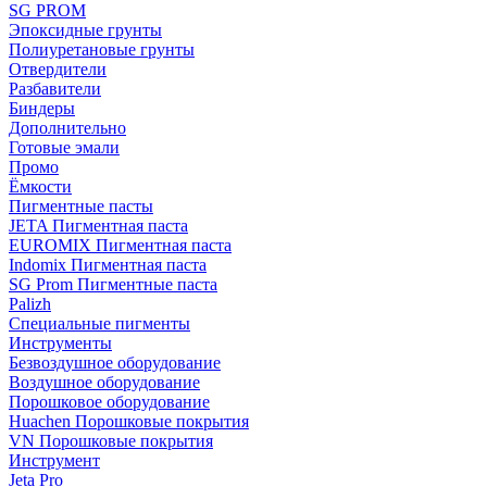
SG PROM
Эпоксидные грунты
Полиуретановые грунты
Отвердители
Разбавители
Биндеры
Дополнительно
Готовые эмали
Промо
Ёмкости
Пигментные пасты
JETA Пигментная паста
EUROMIX Пигментная паста
Indomix Пигментная паста
SG Prom Пигментные паста
Palizh
Специальные пигменты
Инструменты
Безвоздушное оборудование
Воздушное оборудование
Порошковое оборудование
Huachen Порошковые покрытия
VN Порошковые покрытия
Инструмент
Jeta Pro