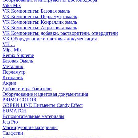
Vika Mix
VK Компоненты: Базовая эмаль
VK Компоненты: Перламутр эмаль
VK Компоненты: Ксираллик эмаль
VK Компоненты: Акриловая эмаль
VK Компоненты: добавки, растворители, отвердители
VK Оборудование и цветовая документация
VK ...
Mipa Mix
Remix Supreme
Базовая Эмаль
Металлик
Перламутр
Ксиралик
Акрил
Добавки и разбавители
Оборудование и цветовая документация
PRIMO COLOR
GREEN LINE Пигменты Candy Effect
EUMATCH
Вспомогательные материалы
Jeta Pro
Маскирующие материалы
Салфетки