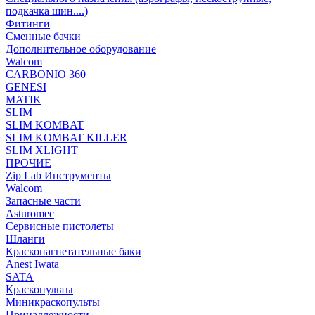
подкачка шин....)
Фитинги
Сменные бачки
Дополнительное оборудование
Walcom
CARBONIO 360
GENESI
MATIK
SLIM
SLIM KOMBAT
SLIM KOMBAT KILLER
SLIM XLIGHT
ПРОЧИЕ
Zip Lab Инструменты
Walсom
Запасные части
Asturomec
Сервисные пистолеты
Шланги
Красконагнетательные баки
Anest Iwata
SATA
Краскопульты
Миникраскопульты
Принадлежности