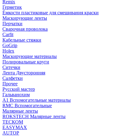
Remix
Герметик
Ёмкости пластиковые для смешивания краски
Маскирующие ленты
Перчатки
Сварочная проволока
Carfit
Кабельные стяжки
GoGrip
Holex
Маскирующие материалы
Полировальные круги
Ситечки
Лента Двусторонняя
Салфетки
Прочее
Русский мастер
Гальванохим
А1 Вспомогательные материалы
RMC Вспомогательные
Малярные ленты
ROKSTECH Малярные ленты
ТЕСКОМ
EASYMAX
AUTOP