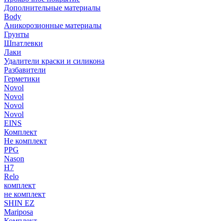
Дополнительные материалы
Body
Аникорозионные материалы
Грунты
Шпатлевки
Лаки
Удалители краски и силикона
Разбавители
Герметики
Novol
Novol
Novol
Novol
EINS
Комплект
Не комплект
PPG
Nason
H7
Relo
комплект
не комплект
SHIN EZ
Mariposa
Комплект