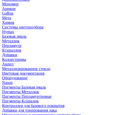
Мономер
Арикон
GaRus
Мета
Химик
Системы цветоподбора
Hymax
Базовая эмаль
Металлик
Перламутр
Ксираллик
Добавки
Колорстримы
Акрил
Металлизированное стекло
Цветовая документация
Оборудование
Nason
Пигменты Базовая эмаль
Пигменты Металлик
Пигменты Перламуртровые
Пигменты Ксиралик
Контроллер для базового покрытия
Добавки для тонирования лака
Оборудование и инструменты цветоподбора