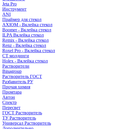
Jeta Pro
Инструмент
ANI
Праймер для стекол
AXIOM - Вклейка стекол
Boomer - Вклейка стекол
ILPA Вклейка стекол
Remix - Вклейка стекол
Renz - Вклейка стекол
Roxel Pro - Вклейка стекол
СТ молдинги
Holex - Вклейка стекол
Растворители
Binagroup
Растворитель ГОСТ
Разбавитель РУ
Прочая химия
Промтара
Автон
Спектр
Пересвет
ГОСТ Растворитель
ТУ Растворитель
Универсал Растворитель
Дополнительно