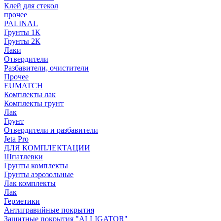
Клей для стекол
прочее
PALINAL
Грунты 1К
Грунты 2К
Лаки
Отвердители
Разбавители, очистители
Прочее
EUMATCH
Комплекты лак
Комплекты грунт
Лак
Грунт
Отвердители и разбавители
Jeta Pro
ДЛЯ КОМПЛЕКТАЦИИ
Шпатлевки
Грунты комплекты
Грунты аэрозольные
Лак комплекты
Лак
Герметики
Антигравийные покрытия
Защитные покрытия "ALLIGATOR"