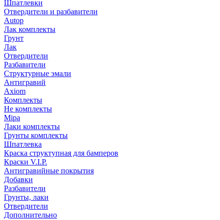
Шпатлевки
Отвердители и разбавители
Autop
Лак комплекты
Грунт
Лак
Отвердители
Разбавители
Структурные эмали
Антигравий
Axiom
Комплекты
Не комплекты
Mipa
Лаки комплекты
Грунты комплекты
Шпатлевка
Краска структупная для бамперов
Краски V.I.P.
Антигравийные покрытия
Добавки
Разбавители
Грунты, лаки
Отвердители
Дополнительно