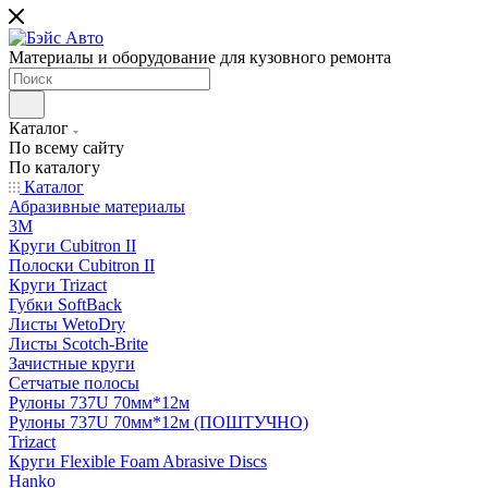
Материалы и оборудование для кузовного ремонта
Каталог
По всему сайту
По каталогу
Каталог
Абразивные материалы
3M
Круги Cubitron II
Полоски Cubitron II
Круги Trizact
Губки SoftBack
Листы WetoDry
Листы Scotch-Brite
Зачистные круги
Сетчатые полосы
Рулоны 737U 70мм*12м
Рулоны 737U 70мм*12м (ПОШТУЧНО)
Trizact
Круги Flexible Foam Abrasive Discs
Hanko