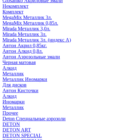
Glosaniko Акриловые эмали
Некомплект
Комплект
MegaMix Металлик 3л.
MegaMix Металлик 0,85л.
Mirada Металлик 3,0л.
Mirada Металлик 3л.
Mirada Металлик 3л. (индекс А)
Автон Акрил 0,85кг.
Автон Алкид 0,8л.
Автон Аэрозольные эмали
Черная матовая
Алкид
Металлик
Металлик Иномарки
Для дисков
Автон Кисточки
Алкид
Иномарки
Металлик
Прочее
Deton Специальные аэрозоли
DETON
DETON ART
DETON SPECIAL