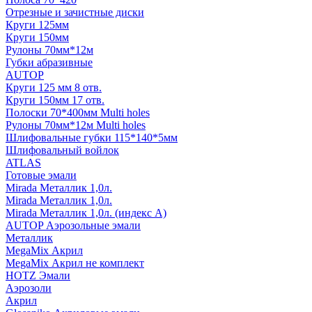
Отрезные и зачистные диски
Круги 125мм
Круги 150мм
Рулоны 70мм*12м
Губки абразивные
AUTOP
Круги 125 мм 8 отв.
Круги 150мм 17 отв.
Полоски 70*400мм Multi holes
Рулоны 70мм*12м Multi holes
Шлифовальные губки 115*140*5мм
Шлифовальный войлок
ATLAS
Готовые эмали
Mirada Металлик 1,0л.
Mirada Металлик 1,0л.
Mirada Металлик 1,0л. (индекс А)
AUTOP Аэрозольные эмали
Металлик
MegaMix Акрил
MegaMix Акрил не комплект
HOTZ Эмали
Аэрозоли
Акрил