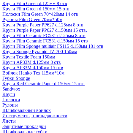
Круги Film Green d.125мм 8 отв
Круги Film Green d.150мм 15 отв
Полоски Film Green 70*420мм 14 отв
Рулоны Film Green 70мм*50м
Круги Purple Paper PP627 d.125мм 8 отв.
Круги Purple Paper PP627 d.150мм 15 отв.
Круги Film Ceramic FC531 d.125мм 8 отв
Круги Film Ceramic FC531 d.150мм 15 отв
Круги Film Sponge multiair FS115 d.150мм 181 отв
Круги Sponge Pyramid TZ 700 150мм
Круги Textile Foam 150мм
Круги AP33M d.125мм 8 отв
Круги AP33M d.150мм 15 отв
Войлок Hanko Tех 115мм*10м
Губки Sponge
Круги Red Ceramic Paper d.150мм 15 отв
Sandwox
Круги
Полоски
Рулоны
Шлифовальный войлок
Инструменты, принадлежности
Листы
Защитные прокладки
Шлифовальные губки