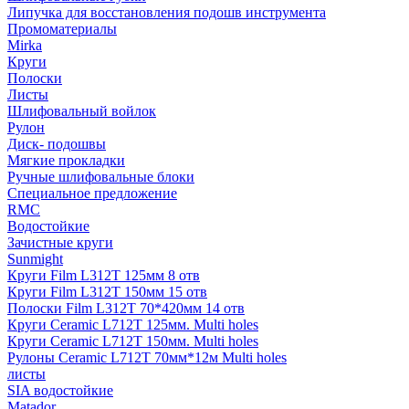
Липучка для восстановления подошв инструмента
Промоматериалы
Mirka
Круги
Полоски
Листы
Шлифовальный войлок
Рулон
Диск- подошвы
Мягкие прокладки
Ручные шлифовальные блоки
Специальное предложение
RMC
Водостойкие
Зачистные круги
Sunmight
Круги Film L312T 125мм 8 отв
Круги Film L312T 150мм 15 отв
Полоски Film L312T 70*420мм 14 отв
Круги Ceramic L712T 125мм. Multi holes
Круги Ceramic L712T 150мм. Multi holes
Рулоны Ceramic L712T 70мм*12м Multi holes
листы
SIA водостойкие
Matador