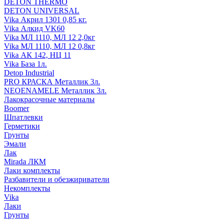
DETON THERMO
DETON UNIVERSAL
Vika Акрил 1301 0,85 кг.
Vika Алкид VK60
Vika МЛ 1110, МЛ 12 2,0кг
Vika МЛ 1110, МЛ 12 0,8кг
Vika АК 142, НЦ 11
Vika База 1л.
Detop Industrial
PRO КРАСКА Металлик 3л.
NEOENAMELE Металлик 3л.
Лакокрасочные материалы
Boomer
Шпатлевки
Герметики
Грунты
Эмали
Лак
Mirada ЛКМ
Лаки комплекты
Разбавители и обезжириватели
Некомплекты
Vika
Лаки
Грунты