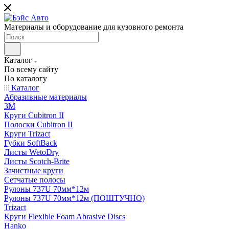
Материалы и оборудование для кузовного ремонта
Каталог
По всему сайту
По каталогу
Каталог
Абразивные материалы
3M
Круги Cubitron II
Полоски Cubitron II
Круги Trizact
Губки SoftBack
Листы WetoDry
Листы Scotch-Brite
Зачистные круги
Сетчатые полосы
Рулоны 737U 70мм*12м
Рулоны 737U 70мм*12м (ПОШТУЧНО)
Trizact
Круги Flexible Foam Abrasive Discs
Hanko