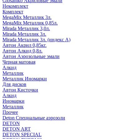
Glosaniko Акриловые эмали
Некомплект
Комплект
MegaMix Металлик 3л.
MegaMix Металлик 0,85л.
Mirada Металлик 3,0л.
Mirada Металлик 3л.
Mirada Металлик 3л. (индекс А)
Автон Акрил 0,85кг.
Автон Алкид 0,8л.
Автон Аэрозольные эмали
Черная матовая
Алкид
Металлик
Металлик Иномарки
Для дисков
Автон Кисточки
Алкид
Иномарки
Металлик
Прочее
Deton Специальные аэрозоли
DETON
DETON ART
DETON SPECIAL