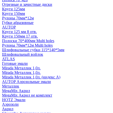
Отрезные и зачистные диски
Круги 125мм
Круги 150мм
Рулоны 70мм*12м
Губки абразивные
AUTOP
Круги 125 мм 8 отв.
Круги 150мм 17 отв.
Полоски 70*400мм Multi holes
Рулоны 70мм*12м Multi holes
Шлифовальные губки 115*140*5мм
Шлифовальный войлок
ATLAS
Готовые эмали
Mirada Металлик 1,0л.
Mirada Металлик 1,0л.
Mirada Металлик 1,0л. (индекс А)
AUTOP Аэрозольные эмали
Металлик
MegaMix Акрил
MegaMix Акрил не комплект
HOTZ Эмали
Аэрозоли
Акрил