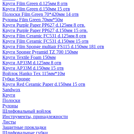
Круги Film Green d.125мм 8 отв
Круги Film Green d.150мм 15 отв
Полоски Film Green 70*420мм 14 отв
Рулоны Film Green 70мм*50м
Круги Purple Paper PP627 d.125мм 8 отв.
Круги Purple Paper PP627 d.150мм 15 отв.
Круги Film Ceramic FC531 d.125мм 8 отв
Круги Film Ceramic FC531 d.150мм 15 отв
Круги Film Sponge multiair FS115 d.150мм 181 отв
Круги Sponge Pyramid TZ 700 150мм
Круги Textile Foam 150мм
Круги AP33M d.125мм 8 отв
Круги AP33M d.150мм 15 отв
Войлок Hanko Tех 115мм*10м
Губки Sponge
Круги Red Ceramic Paper d.150мм 15 отв
Sandwox
Круги
Полоски
Рулоны
Шлифовальный войлок
Инструменты, принадлежности
Листы
Защитные прокладки
Шлифовальные губки