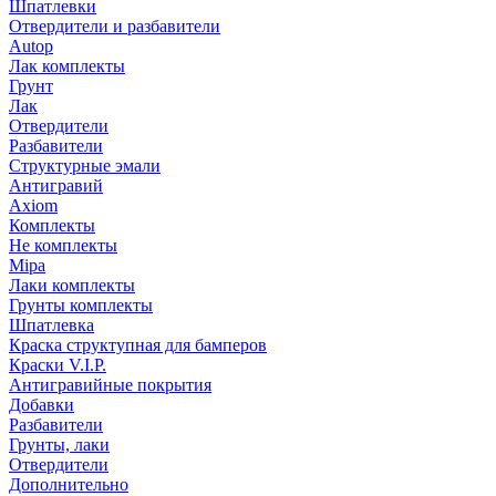
Шпатлевки
Отвердители и разбавители
Autop
Лак комплекты
Грунт
Лак
Отвердители
Разбавители
Структурные эмали
Антигравий
Axiom
Комплекты
Не комплекты
Mipa
Лаки комплекты
Грунты комплекты
Шпатлевка
Краска структупная для бамперов
Краски V.I.P.
Антигравийные покрытия
Добавки
Разбавители
Грунты, лаки
Отвердители
Дополнительно