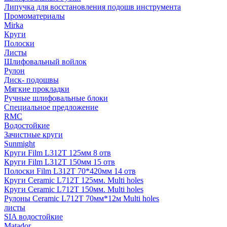
Липучка для восстановления подошв инструмента
Промоматериалы
Mirka
Круги
Полоски
Листы
Шлифовальный войлок
Рулон
Диск- подошвы
Мягкие прокладки
Ручные шлифовальные блоки
Специальное предложение
RMC
Водостойкие
Зачистные круги
Sunmight
Круги Film L312T 125мм 8 отв
Круги Film L312T 150мм 15 отв
Полоски Film L312T 70*420мм 14 отв
Круги Ceramic L712T 125мм. Multi holes
Круги Ceramic L712T 150мм. Multi holes
Рулоны Ceramic L712T 70мм*12м Multi holes
листы
SIA водостойкие
Matador