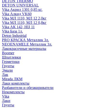
DETON THERMO
DETON UNIVERSAL
Vika Акрил 1301 0,85 кг.
Vika Алкид VK60
Vika МЛ 1110, МЛ 12 2,0кг
Vika МЛ 1110, МЛ 12 0,8кг
Vika АК 142, НЦ 11
Vika База 1л.
Detop Industrial
PRO КРАСКА Металлик 3л.
NEOENAMELE Металлик 3л.
Лакокрасочные материалы
Boomer
Шпатлевки
Герметики
Грунты
Эмали
Лак
Mirada ЛКМ
Лаки комплекты
Разбавители и обезжириватели
Некомплекты
Vika
Лаки
Грунты