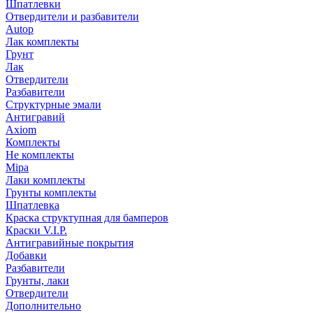
Шпатлевки
Отвердители и разбавители
Autop
Лак комплекты
Грунт
Лак
Отвердители
Разбавители
Структурные эмали
Антигравий
Axiom
Комплекты
Не комплекты
Mipa
Лаки комплекты
Грунты комплекты
Шпатлевка
Краска структупная для бамперов
Краски V.I.P.
Антигравийные покрытия
Добавки
Разбавители
Грунты, лаки
Отвердители
Дополнительно