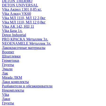
DETON THERMO
DETON UNIVERSAL
Vika Акрил 1301 0,85 кг.
Vika Алкид VK60
Vika МЛ 1110, МЛ 12 2,0кг
Vika МЛ 1110, МЛ 12 0,8кг
Vika АК 142, НЦ 11
Vika База 1л.
Detop Industrial
PRO КРАСКА Металлик 3л.
NEOENAMELE Металлик 3л.
Лакокрасочные материалы
Boomer
Шпатлевки
Герметики
Грунты
Эмали
Лак
Mirada ЛКМ
Лаки комплекты
Разбавители и обезжириватели
Некомплекты
Vika
Лаки
Грунты