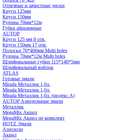
Отрезные и зачистные диски
Круги 125мм
Круги 150мм
Рулоны 70мм*12м
Губки абразивные
AUTOP
Круги 125 мм 8 отв.
Круги 150мм 17 отв.
Полоски 70*400мм Multi holes
Рулоны 70мм*12м Multi holes
Шлифовальные губки 115*140*5мм
Шлифовальный войлок
ATLAS
Готовые эмали
Mirada Металлик 1,0л.
Mirada Металлик 1,0л.
Mirada Металлик 1,0л. (индекс А)
AUTOP Аэрозольные эмали
Металлик
MegaMix Акрил
MegaMix Акрил не комплект
HOTZ Эмали
Аэрозоли
Акрил