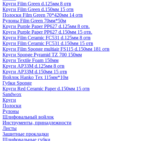
Круги Film Green d.125мм 8 отв
Круги Film Green d.150мм 15 отв
Полоски Film Green 70*420мм 14 отв
Рулоны Film Green 70мм*50м
Круги Purple Paper PP627 d.125мм 8 отв.
Круги Purple Paper PP627 d.150мм 15 отв.
Круги Film Ceramic FC531 d.125мм 8 отв
Круги Film Ceramic FC531 d.150мм 15 отв
Круги Film Sponge multiair FS115 d.150мм 181 отв
Круги Sponge Pyramid TZ 700 150мм
Круги Textile Foam 150мм
Круги AP33M d.125мм 8 отв
Круги AP33M d.150мм 15 отв
Войлок Hanko Tех 115мм*10м
Губки Sponge
Круги Red Ceramic Paper d.150мм 15 отв
Sandwox
Круги
Полоски
Рулоны
Шлифовальный войлок
Инструменты, принадлежности
Листы
Защитные прокладки
Шлифовальные губки