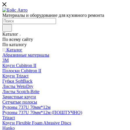
Материалы и оборудование для кузовного ремонта
Каталог
По всему сайту
По каталогу
Каталог
Абразивные материалы
3M
Круги Cubitron II
Полоски Cubitron II
Круги Trizact
Губки SoftBack
Листы WetoDry
Листы Scotch-Brite
Зачистные круги
Сетчатые полосы
Рулоны 737U 70мм*12м
Рулоны 737U 70мм*12м (ПОШТУЧНО)
Trizact
Круги Flexible Foam Abrasive Discs
Hanko