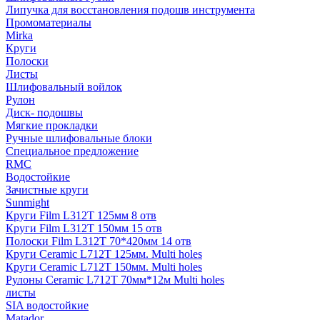
Липучка для восстановления подошв инструмента
Промоматериалы
Mirka
Круги
Полоски
Листы
Шлифовальный войлок
Рулон
Диск- подошвы
Мягкие прокладки
Ручные шлифовальные блоки
Специальное предложение
RMC
Водостойкие
Зачистные круги
Sunmight
Круги Film L312T 125мм 8 отв
Круги Film L312T 150мм 15 отв
Полоски Film L312T 70*420мм 14 отв
Круги Ceramic L712T 125мм. Multi holes
Круги Ceramic L712T 150мм. Multi holes
Рулоны Ceramic L712T 70мм*12м Multi holes
листы
SIA водостойкие
Matador