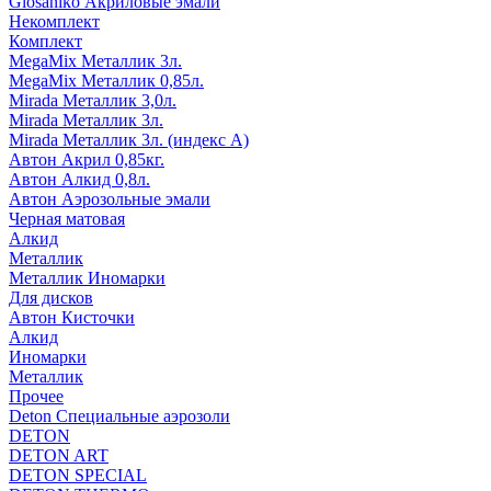
Glosaniko Акриловые эмали
Некомплект
Комплект
MegaMix Металлик 3л.
MegaMix Металлик 0,85л.
Mirada Металлик 3,0л.
Mirada Металлик 3л.
Mirada Металлик 3л. (индекс А)
Автон Акрил 0,85кг.
Автон Алкид 0,8л.
Автон Аэрозольные эмали
Черная матовая
Алкид
Металлик
Металлик Иномарки
Для дисков
Автон Кисточки
Алкид
Иномарки
Металлик
Прочее
Deton Специальные аэрозоли
DETON
DETON ART
DETON SPECIAL