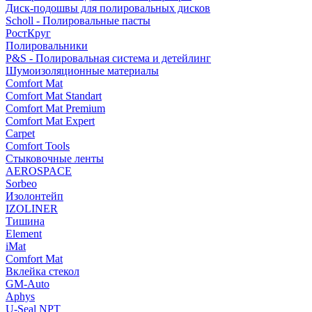
Диск-подошвы для полировальных дисков
Scholl - Полировальные пасты
РостКруг
Полировальники
P&S - Полировальная система и детейлинг
Шумоизоляционные материалы
Comfort Mat
Comfort Mat Standart
Comfort Mat Premium
Comfort Mat Expert
Carpet
Comfort Tools
Стыковочные ленты
AEROSPACE
Sorbeo
Изолонтейп
IZOLINER
Тишина
Element
iMat
Comfort Mat
Вклейка стекол
GM-Auto
Aphys
U-Seal NPT