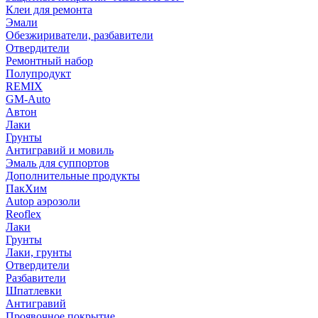
Клеи для ремонта
Эмали
Обезжириватели, разбавители
Отвердители
Ремонтный набор
Полупродукт
REMIX
GM-Auto
Автон
Лаки
Грунты
Антигравий и мовиль
Эмаль для суппортов
Дополнительные продукты
ПакХим
Autop аэрозоли
Reoflex
Лаки
Грунты
Лаки, грунты
Отвердители
Разбавители
Шпатлевки
Антигравий
Проявочное покрытие