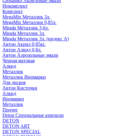
Glosaniko Акриловые эмали
Некомплект
Комплект
MegaMix Металлик 3л.
MegaMix Металлик 0,85л.
Mirada Металлик 3,0л.
Mirada Металлик 3л.
Mirada Металлик 3л. (индекс А)
Автон Акрил 0,85кг.
Автон Алкид 0,8л.
Автон Аэрозольные эмали
Черная матовая
Алкид
Металлик
Металлик Иномарки
Для дисков
Автон Кисточки
Алкид
Иномарки
Металлик
Прочее
Deton Специальные аэрозоли
DETON
DETON ART
DETON SPECIAL