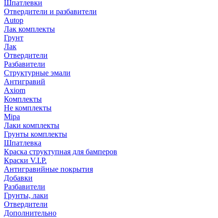
Шпатлевки
Отвердители и разбавители
Autop
Лак комплекты
Грунт
Лак
Отвердители
Разбавители
Структурные эмали
Антигравий
Axiom
Комплекты
Не комплекты
Mipa
Лаки комплекты
Грунты комплекты
Шпатлевка
Краска структупная для бамперов
Краски V.I.P.
Антигравийные покрытия
Добавки
Разбавители
Грунты, лаки
Отвердители
Дополнительно