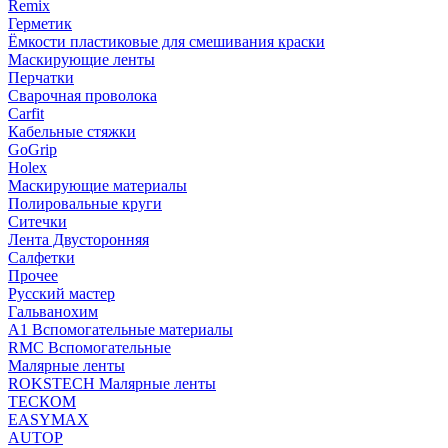
Remix
Герметик
Ёмкости пластиковые для смешивания краски
Маскирующие ленты
Перчатки
Сварочная проволока
Carfit
Кабельные стяжки
GoGrip
Holex
Маскирующие материалы
Полировальные круги
Ситечки
Лента Двусторонняя
Салфетки
Прочее
Русский мастер
Гальванохим
А1 Вспомогательные материалы
RMC Вспомогательные
Малярные ленты
ROKSTECH Малярные ленты
ТЕСКОМ
EASYMAX
AUTOP