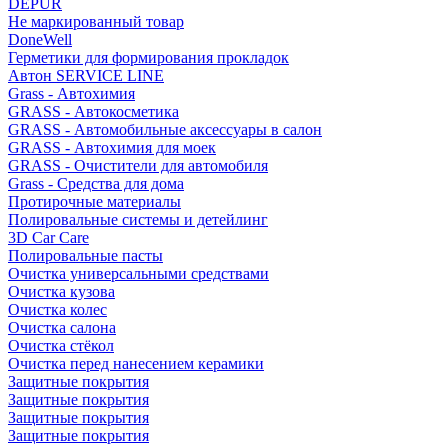
DEPUR
Не маркированный товар
DoneWell
Герметики для формирования прокладок
Автон SERVICE LINE
Grass - Автохимия
GRASS - Автокосметика
GRASS - Автомобильные аксессуары в салон
GRASS - Автохимия для моек
GRASS - Очистители для автомобиля
Grass - Средства для дома
Протирочные материалы
Полировальные системы и детейлинг
3D Car Care
Полировальные пасты
Очистка универсальными средствами
Очистка кузова
Очистка колес
Очистка салона
Очистка стёкол
Очистка перед нанесением керамики
Защитные покрытия
Защитные покрытия
Защитные покрытия
Защитные покрытия