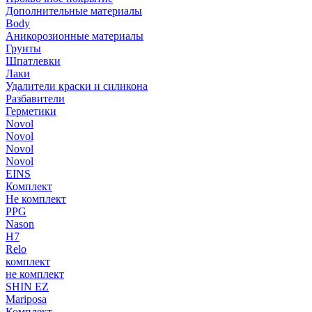
Дополнительные материалы
Body
Аникорозионные материалы
Грунты
Шпатлевки
Лаки
Удалители краски и силикона
Разбавители
Герметики
Novol
Novol
Novol
Novol
EINS
Комплект
Не комплект
PPG
Nason
H7
Relo
комплект
не комплект
SHIN EZ
Mariposa
Комплект