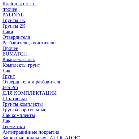
Клей для стекол
прочее
PALINAL
Грунты 1К
Грунты 2К
Лаки
Отвердители
Разбавители, очистители
Прочее
EUMATCH
Комплекты лак
Комплекты грунт
Лак
Грунт
Отвердители и разбавители
Jeta Pro
ДЛЯ КОМПЛЕКТАЦИИ
Шпатлевки
Грунты комплекты
Грунты аэрозольные
Лак комплекты
Лак
Герметики
Антигравийные покрытия
Защитные покрытия "ALLIGATOR"