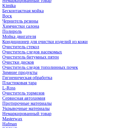
Немаркированный товар
Kimika
Бесконтактная мойка
Воск
Чернитель резины
Химчистки салона
Полироль
Мойка двигателя
Кондиционер для очистки изделий из кожи
Очиститель стекол
Очиститель следов насекомых
Очиститель битумных пятен
Очистки дисков
Очиститель следов тополинных почек
Зимние продукты
Гигиеническая обработка
Пластиковая тара
L-Ross
Очиститель тормозов
Сервисная автохимия
Протирочные материалы
Укрывочные материалы
Немаркированный товар
Masterwax
Hafman