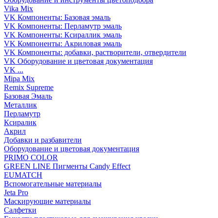
Vika Mix
VK Компоненты: Базовая эмаль
VK Компоненты: Перламутр эмаль
VK Компоненты: Ксираллик эмаль
VK Компоненты: Акриловая эмаль
VK Компоненты: добавки, растворители, отвердители
VK Оборудование и цветовая документация
VK ...
Mipa Mix
Remix Supreme
Базовая Эмаль
Металлик
Перламутр
Ксиралик
Акрил
Добавки и разбавители
Оборудование и цветовая документация
PRIMO COLOR
GREEN LINE Пигменты Candy Effect
EUMATCH
Вспомогательные материалы
Jeta Pro
Маскирующие материалы
Салфетки