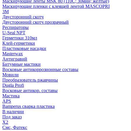
Маскирующие ленты MSK 80 (110С; 30мин; желтые)
Маскирующие пленки с клеящей лентой MASCOPRI
3M
Двусторонний скотч
Двусторонний скотч прозрачный
Респираторы
U-Seal NPT
Герметики 310мл
Клей-герметики
Пластиковые насадки
Masterwax
Антигравий
Битумные мастики
Восковые антикоррозионные составы
Мовили
Преобразователь ржавчины
Dugla Profi
Восковые антикор. составы
Мастика
APS
Bamperus сварка пластика
В наличии
Под заказ
X2
Смс, Фатекс