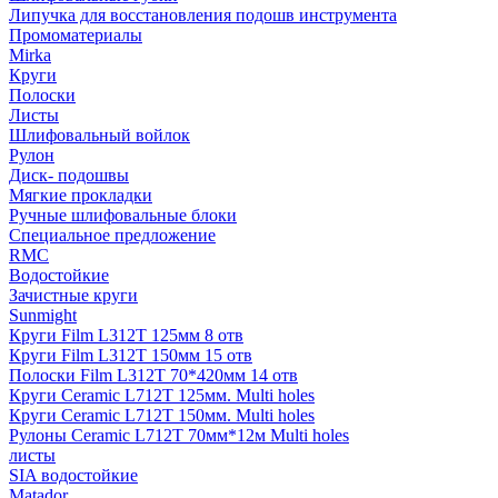
Липучка для восстановления подошв инструмента
Промоматериалы
Mirka
Круги
Полоски
Листы
Шлифовальный войлок
Рулон
Диск- подошвы
Мягкие прокладки
Ручные шлифовальные блоки
Специальное предложение
RMC
Водостойкие
Зачистные круги
Sunmight
Круги Film L312T 125мм 8 отв
Круги Film L312T 150мм 15 отв
Полоски Film L312T 70*420мм 14 отв
Круги Ceramic L712T 125мм. Multi holes
Круги Ceramic L712T 150мм. Multi holes
Рулоны Ceramic L712T 70мм*12м Multi holes
листы
SIA водостойкие
Matador