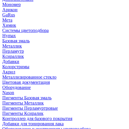
Мономер
Арикон
GaRus
Мета
Химик
Системы цветоподбора
Hymax
Базовая эмаль
Металлик
Перламутр
Ксираллик
Добавки
Колорстримы
Акрил
Металлизированное стекло
Цветовая документация
Оборудование
Nason
Пигменты Базовая эмаль
Пигменты Металлик
Пигменты Перламуртровые
Пигменты Ксиралик
Контроллер для базового покрытия
Добавки для тонирования лака
Оборудование и инструменты цветоподбора