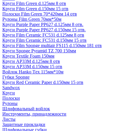
Круги Film Green d.125мм 8 отв
Круги Film Green d.150мм 15 отв
Полоски Film Green 70*420мм 14 отв
Рулоны Film Green 70мм*50м
Круги Purple Paper PP627 d.125мм 8 отв.
Круги Purple Paper PP627 d.150мм 15 отв.
Круги Film Ceramic FC531 d.125мм 8 отв
Круги Film Ceramic FC531 d.150мм 15 отв
Круги Film Sponge multiair FS115 d.150мм 181 отв
Круги Sponge Pyramid TZ 700 150мм
Круги Textile Foam 150мм
Круги AP33M d.125мм 8 отв
Круги AP33M d.150мм 15 отв
Войлок Hanko Tех 115мм*10м
Губки Sponge
Круги Red Ceramic Paper d.150мм 15 отв
Sandwox
Круги
Полоски
Рулоны
Шлифовальный войлок
Инструменты, принадлежности
Листы
Защитные прокладки
Шлифовальные губки