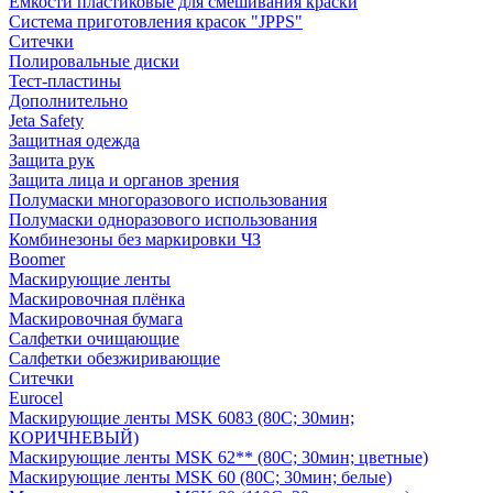
Емкости пластиковые для смешивания краски
Система приготовления красок "JPPS"
Ситечки
Полировальные диски
Тест-пластины
Дополнительно
Jeta Safety
Защитная одежда
Защита рук
Защита лица и органов зрения
Полумаски многоразового использования
Полумаски одноразового использования
Комбинезоны без маркировки ЧЗ
Boomer
Маскирующие ленты
Маскировочная плёнка
Маскировочная бумага
Салфетки очищающие
Салфетки обезжиривающие
Ситечки
Euroсel
Маскирующие ленты MSK 6083 (80С; 30мин;
КОРИЧНЕВЫЙ)
Маскирующие ленты MSK 62** (80С; 30мин; цветные)
Маскирующие ленты MSK 60 (80С; 30мин; белые)