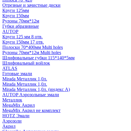
Отрезные и зачистные диски
Круги 125мм
Круги 150мм
Рулоны 70мм*12м
Губки абразивные
AUTOP
Круги 125 мм 8 отв.
Круги 150мм 17 отв.
Полоски 70*400мм Multi holes
Рулоны 70мм*12м Multi holes
Шлифовальные губки 115*140*5мм
Шлифовальный войлок
ATLAS
Готовые эмали
Mirada Металлик 1,0л.
Mirada Металлик 1,0л.
Mirada Металлик 1,0л. (индекс А)
AUTOP Аэрозольные эмали
Металлик
MegaMix Акрил
MegaMix Акрил не комплект
HOTZ Эмали
Аэрозоли
Акрил