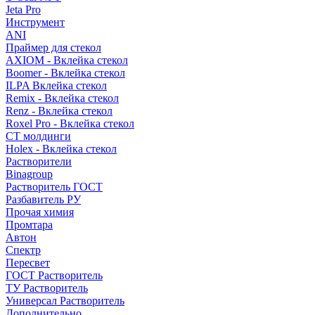
Jeta Pro
Инструмент
ANI
Праймер для стекол
AXIOM - Вклейка стекол
Boomer - Вклейка стекол
ILPA Вклейка стекол
Remix - Вклейка стекол
Renz - Вклейка стекол
Roxel Pro - Вклейка стекол
СТ молдинги
Holex - Вклейка стекол
Растворители
Binagroup
Растворитель ГОСТ
Разбавитель РУ
Прочая химия
Промтара
Автон
Спектр
Пересвет
ГОСТ Растворитель
ТУ Растворитель
Универсал Растворитель
Дополнительно