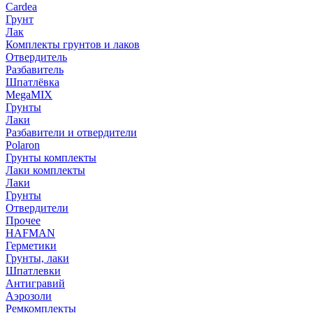
Cardea
Грунт
Лак
Комплекты грунтов и лаков
Отвердитель
Разбавитель
Шпатлёвка
MegaMIX
Грунты
Лаки
Разбавители и отвердители
Polaron
Грунты комплекты
Лаки комплекты
Лаки
Грунты
Отвердители
Прочее
HAFMAN
Герметики
Грунты, лаки
Шпатлевки
Антигравий
Аэрозоли
Ремкомплекты