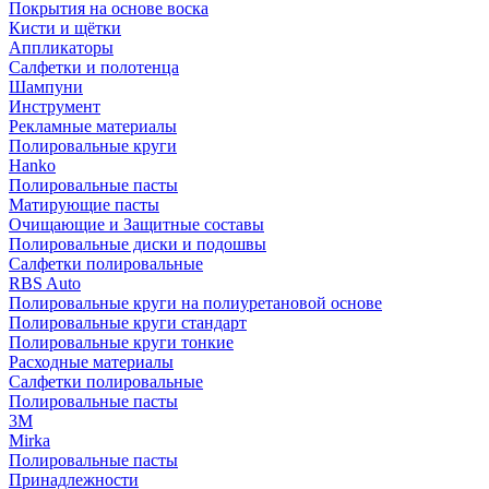
Покрытия на основе воска
Кисти и щётки
Аппликаторы
Салфетки и полотенца
Шампуни
Инструмент
Рекламные материалы
Полировальные круги
Hanko
Полировальные пасты
Матирующие пасты
Очищающие и Защитные составы
Полировальные диски и подошвы
Салфетки полировальные
RBS Auto
Полировальные круги на полиуретановой основе
Полировальные круги стандарт
Полировальные круги тонкие
Расходные материалы
Салфетки полировальные
Полировальные пасты
3М
Mirka
Полировальные пасты
Принадлежности