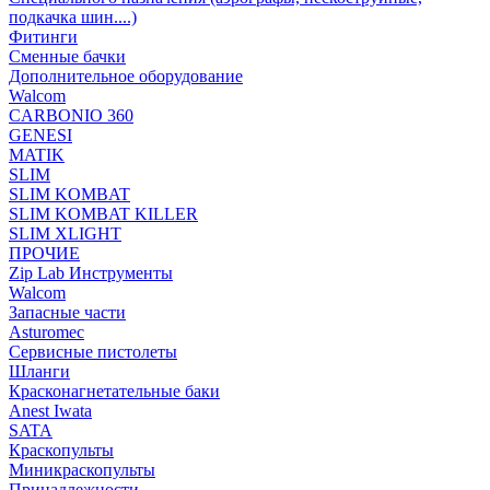
подкачка шин....)
Фитинги
Сменные бачки
Дополнительное оборудование
Walcom
CARBONIO 360
GENESI
MATIK
SLIM
SLIM KOMBAT
SLIM KOMBAT KILLER
SLIM XLIGHT
ПРОЧИЕ
Zip Lab Инструменты
Walсom
Запасные части
Asturomec
Сервисные пистолеты
Шланги
Красконагнетательные баки
Anest Iwata
SATA
Краскопульты
Миникраскопульты
Принадлежности