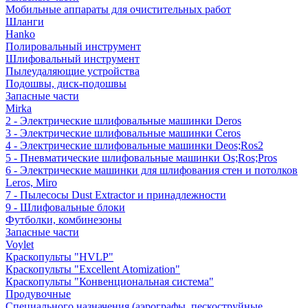
Мобильные аппараты для очистительных работ
Шланги
Hanko
Полировальный инструмент
Шлифовальный инструмент
Пылеудаляющие устройства
Подошвы, диск-подошвы
Запасные части
Mirka
2 - Электрические шлифовальные машинки Deros
3 - Электрические шлифовальные машинки Ceros
4 - Электрические шлифовальные машинки Deos;Ros2
5 - Пневматические шлифовальные машинки Os;Ros;Pros
6 - Электрические машинки для шлифования стен и потолков
Leros, Miro
7 - Пылесосы Dust Extractor и принадлежности
9 - Шлифовальные блоки
Футболки, комбинезоны
Запасные части
Voylet
Краскопульты "HVLP"
Краскопульты "Excellent Atomization"
Краскопульты "Конвенциональная система"
Продувочные
Специального назначения (аэрографы, пескоструйные,