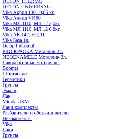
DETON THERMO
DETON UNIVERSAL
Vika Акрил 1301 0,85 кг.
Vika Алкид VK60
Vika МЛ 1110, МЛ 12 2,0кг
Vika МЛ 1110, МЛ 12 0,8кг
Vika АК 142, НЦ 11
Vika База 1л.
Detop Industrial
PRO КРАСКА Металлик 3л.
NEOENAMELE Металлик 3л.
Лакокрасочные материалы
Boomer
Шпатлевки
Герметики
Грунты
Эмали
Лак
Mirada ЛКМ
Лаки комплекты
Разбавители и обезжириватели
Некомплекты
Vika
Лаки
Грунты