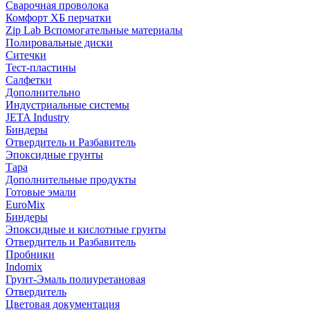
Сварочная проволока
Комфорт ХБ перчатки
Zip Lab Вспомогательные материалы
Полировальные диски
Ситечки
Тест-пластины
Салфетки
Дополнительно
Индустриальные системы
JETA Industry
Биндеры
Отвердитель и Разбавитель
Эпоксидные грунты
Тара
Дополнительные продукты
Готовые эмали
EuroMix
Биндеры
Эпоксидные и кислотные грунты
Отвердитель и Разбавитель
Пробники
Indomix
Грунт-Эмаль полиуретановая
Отвердитель
Цветовая документация