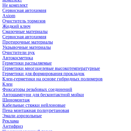
Не комплект
Сервисная автохимия
Axiom
Очиститель тормозов
Жидкий ключ
Смазочные материалы
Сервисная автохимия
Протирочные материалы
Укрывочные материалы
Очистители рук
Автокосметика
Герметики распыляемые
Герметики многоцелевые высокотемпературные
Герметики для формирования прокладок
Клеи-герметики на основе гибридных полимеров
Клеи
Фиксаторы резьбовых соединений
Автошампуни для бесконтактной мойки
Шиномонтаж
Кабельные стяжки нейлоновые
Пена монтажная полиуретановая
Эмали аэрозольные
Реклама
Антифриз