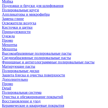
Мойка
Подложки и бруски для шлифования
Полировальные круги
Аппликаторы и микрофибра
Замена глине
Освежители воздуха
Кисточки и щетки
Принадлежности
Одежда
Промо
Menzerna
Menzerna
Высокоабразивные полировальные пасты
Среднеабразивные полировальные пасты
Финишные и антиголограммные полировальные пасты
Матирующие пасты
Полировальные диски
Защита блеска и очистка поверхности
Дополнительно
Промо
Detail
Полировальная система
Очистка и обезжиривание покрытий
Восстановление и уход
Керамические и кварцевые покрытия