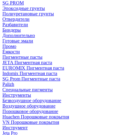
SG PROM
Эпоксидные грунты
Полиуретановые грунты
Отвердители
Разбавители
Биндеры
Дополнительно
Готовые эмали
Промо
Ёмкости
Пигментные пасты
JETA Пигментная паста
EUROMIX Пигментная паста
Indomix Пигментная паста
SG Prom Пигментные паста
Palizh
Специальные пигменты
Инструменты
Безвоздушное оборудование
Воздушное оборудование
Порошковое оборудование
Huachen Порошковые покрытия
VN Порошковые покрытия
Инструмент
Jeta Pro