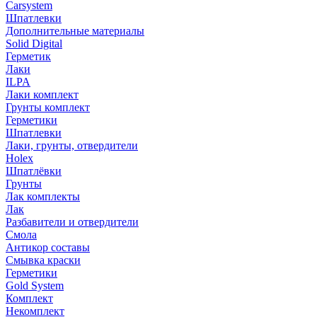
Carsystem
Шпатлевки
Дополнительные материалы
Solid Digital
Герметик
Лаки
ILPA
Лаки комплект
Грунты комплект
Герметики
Шпатлевки
Лаки, грунты, отвердители
Holex
Шпатлёвки
Грунты
Лак комплекты
Лак
Разбавители и отвердители
Смола
Антикор составы
Смывка краски
Герметики
Gold System
Комплект
Некомплект