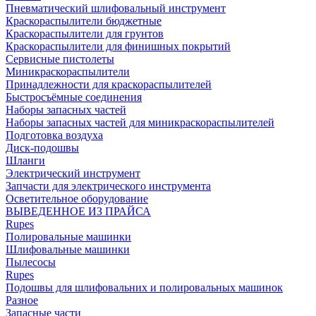
Пневматический шлифовальный инструмент
Краскораспылители бюджетные
Краскораспылители для грунтов
Краскораспылители для финишных покрытий
Сервисные пистолеты
Миникраскораспылители
Принадлежности для краскораспылителей
Быстросъёмные соединения
Наборы запасных частей
Наборы запасных частей для миникраскораспылителей
Подготовка воздуха
Диск-подошвы
Шланги
Электрический инструмент
Запчасти для электрического инструмента
Осветительное оборудование
ВЫВЕДЕННОЕ ИЗ ПРАЙСА
Rupes
Полировальные машинки
Шлифовальные машинки
Пылесосы
Rupes
Подошвы для шлифовальних и полировальных машинок
Разное
Запасные части