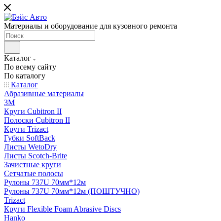
Материалы и оборудование для кузовного ремонта
Каталог
По всему сайту
По каталогу
Каталог
Абразивные материалы
3M
Круги Cubitron II
Полоски Cubitron II
Круги Trizact
Губки SoftBack
Листы WetoDry
Листы Scotch-Brite
Зачистные круги
Сетчатые полосы
Рулоны 737U 70мм*12м
Рулоны 737U 70мм*12м (ПОШТУЧНО)
Trizact
Круги Flexible Foam Abrasive Discs
Hanko