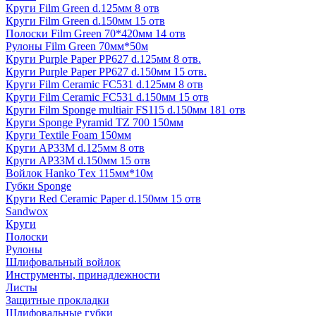
Круги Film Green d.125мм 8 отв
Круги Film Green d.150мм 15 отв
Полоски Film Green 70*420мм 14 отв
Рулоны Film Green 70мм*50м
Круги Purple Paper PP627 d.125мм 8 отв.
Круги Purple Paper PP627 d.150мм 15 отв.
Круги Film Ceramic FC531 d.125мм 8 отв
Круги Film Ceramic FC531 d.150мм 15 отв
Круги Film Sponge multiair FS115 d.150мм 181 отв
Круги Sponge Pyramid TZ 700 150мм
Круги Textile Foam 150мм
Круги AP33M d.125мм 8 отв
Круги AP33M d.150мм 15 отв
Войлок Hanko Tех 115мм*10м
Губки Sponge
Круги Red Ceramic Paper d.150мм 15 отв
Sandwox
Круги
Полоски
Рулоны
Шлифовальный войлок
Инструменты, принадлежности
Листы
Защитные прокладки
Шлифовальные губки