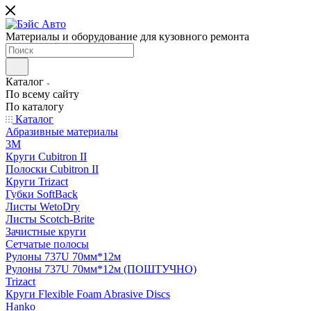
Материалы и оборудование для кузовного ремонта
Каталог
По всему сайту
По каталогу
Каталог
Абразивные материалы
3M
Круги Cubitron II
Полоски Cubitron II
Круги Trizact
Губки SoftBack
Листы WetoDry
Листы Scotch-Brite
Зачистные круги
Сетчатые полосы
Рулоны 737U 70мм*12м
Рулоны 737U 70мм*12м (ПОШТУЧНО)
Trizact
Круги Flexible Foam Abrasive Discs
Hanko