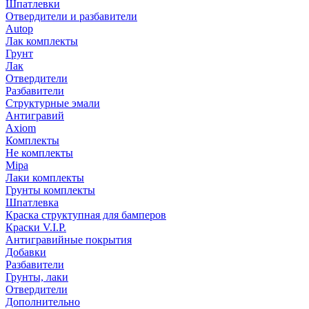
Шпатлевки
Отвердители и разбавители
Autop
Лак комплекты
Грунт
Лак
Отвердители
Разбавители
Структурные эмали
Антигравий
Axiom
Комплекты
Не комплекты
Mipa
Лаки комплекты
Грунты комплекты
Шпатлевка
Краска структупная для бамперов
Краски V.I.P.
Антигравийные покрытия
Добавки
Разбавители
Грунты, лаки
Отвердители
Дополнительно