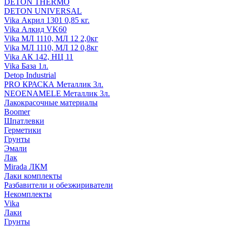
DETON THERMO
DETON UNIVERSAL
Vika Акрил 1301 0,85 кг.
Vika Алкид VK60
Vika МЛ 1110, МЛ 12 2,0кг
Vika МЛ 1110, МЛ 12 0,8кг
Vika АК 142, НЦ 11
Vika База 1л.
Detop Industrial
PRO КРАСКА Металлик 3л.
NEOENAMELE Металлик 3л.
Лакокрасочные материалы
Boomer
Шпатлевки
Герметики
Грунты
Эмали
Лак
Mirada ЛКМ
Лаки комплекты
Разбавители и обезжириватели
Некомплекты
Vika
Лаки
Грунты