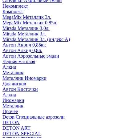
Glosaniko Акриловые эмали
Некомплект
Комплект
MegaMix Металлик 3л.
MegaMix Металлик 0,85л.
Mirada Металлик 3,0л.
Mirada Металлик 3л.
Mirada Металлик 3л. (индекс А)
Автон Акрил 0,85кг.
Автон Алкид 0,8л.
Автон Аэрозольные эмали
Черная матовая
Алкид
Металлик
Металлик Иномарки
Для дисков
Автон Кисточки
Алкид
Иномарки
Металлик
Прочее
Deton Специальные аэрозоли
DETON
DETON ART
DETON SPECIAL