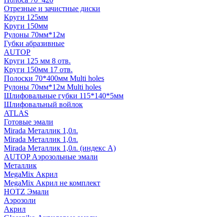
Отрезные и зачистные диски
Круги 125мм
Круги 150мм
Рулоны 70мм*12м
Губки абразивные
AUTOP
Круги 125 мм 8 отв.
Круги 150мм 17 отв.
Полоски 70*400мм Multi holes
Рулоны 70мм*12м Multi holes
Шлифовальные губки 115*140*5мм
Шлифовальный войлок
ATLAS
Готовые эмали
Mirada Металлик 1,0л.
Mirada Металлик 1,0л.
Mirada Металлик 1,0л. (индекс А)
AUTOP Аэрозольные эмали
Металлик
MegaMix Акрил
MegaMix Акрил не комплект
HOTZ Эмали
Аэрозоли
Акрил