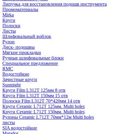
Липучка для восстановления подошв инструмента
Промоматериалы
Mirka
Круги
Полоски
Листы
Шлифовальный войлок
Рулон
Диск- подошвы
Мягкие прокладки
Ручные шлифовальные блоки
Специальное предложение
RMC
Водостойкие
Зачистные круги
Sunmight
Круги Film L312T 125мм 8 отв
Круги Film L312T 150мм 15 отв
Полоски Film L312T 70*420мм 14 отв
Круги Ceramic L712T 125мм. Multi holes
Круги Ceramic L712T 150мм. Multi holes
Рулоны Ceramic L712T 70мм*12м Multi holes
листы
SIA водостойкие
Matador