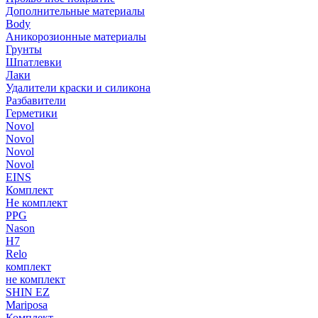
Дополнительные материалы
Body
Аникорозионные материалы
Грунты
Шпатлевки
Лаки
Удалители краски и силикона
Разбавители
Герметики
Novol
Novol
Novol
Novol
EINS
Комплект
Не комплект
PPG
Nason
H7
Relo
комплект
не комплект
SHIN EZ
Mariposa
Комплект