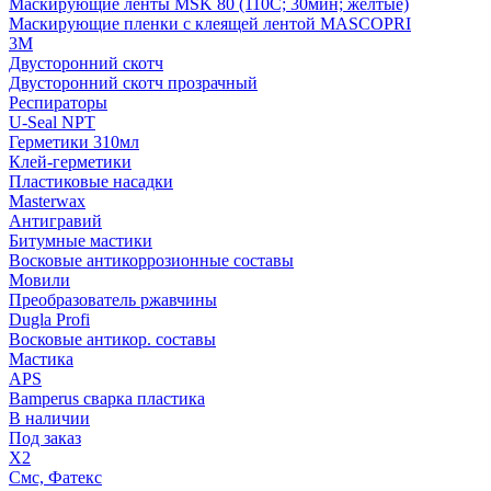
Маскирующие ленты MSK 80 (110С; 30мин; желтые)
Маскирующие пленки с клеящей лентой MASCOPRI
3M
Двусторонний скотч
Двусторонний скотч прозрачный
Респираторы
U-Seal NPT
Герметики 310мл
Клей-герметики
Пластиковые насадки
Masterwax
Антигравий
Битумные мастики
Восковые антикоррозионные составы
Мовили
Преобразователь ржавчины
Dugla Profi
Восковые антикор. составы
Мастика
APS
Bamperus сварка пластика
В наличии
Под заказ
X2
Смс, Фатекс