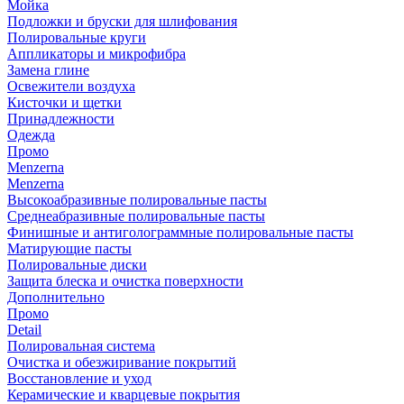
Мойка
Подложки и бруски для шлифования
Полировальные круги
Аппликаторы и микрофибра
Замена глине
Освежители воздуха
Кисточки и щетки
Принадлежности
Одежда
Промо
Menzerna
Menzerna
Высокоабразивные полировальные пасты
Среднеабразивные полировальные пасты
Финишные и антиголограммные полировальные пасты
Матирующие пасты
Полировальные диски
Защита блеска и очистка поверхности
Дополнительно
Промо
Detail
Полировальная система
Очистка и обезжиривание покрытий
Восстановление и уход
Керамические и кварцевые покрытия