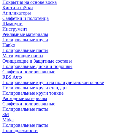
Покрытия на основе воска
Кисти и щётки
Аппликаторы
Салфетки и полотенца
Шампуни
Инструмент
Рекламные материалы
Полировальные круги
Hanko
Полировальные пасты
Матирующие пасты
Очищающие и Защитные составы
Полировальные диски и подошвы
Салфетки полировальные
RBS Auto
Полировальные круги на полиуретановой основе
Полировальные круги стандарт
Полировальные круги тонкие
Расходные материалы
Салфетки полировальные
Полировальные пасты
3М
Mirka
Полировальные пасты
Принадлежности