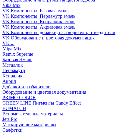
Vika Mix
VK Компоненты: Базовая эмаль
VK Компоненты: Перламутр эмаль
VK Компоненты: Ксираллик эмаль
VK Компоненты: Акриловая эмаль
VK Компоненты: добавки, растворители, отвердители
VK Оборудование и цветовая документация
VK ...
Mipa Mix
Remix Supreme
Базовая Эмаль
Металлик
Перламутр
Ксиралик
Акрил
Добавки и разбавители
Оборудование и цветовая документация
PRIMO COLOR
GREEN LINE Пигменты Candy Effect
EUMATCH
Вспомогательные материалы
Jeta Pro
Маскирующие материалы
Салфетки