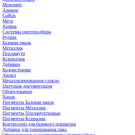
Мономер
Арикон
GaRus
Мета
Химик
Системы цветоподбора
Hymax
Базовая эмаль
Металлик
Перламутр
Ксираллик
Добавки
Колорстримы
Акрил
Металлизированное стекло
Цветовая документация
Оборудование
Nason
Пигменты Базовая эмаль
Пигменты Металлик
Пигменты Перламуртровые
Пигменты Ксиралик
Контроллер для базового покрытия
Добавки для тонирования лака
Оборудование и инструменты цветоподбора