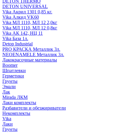
DETON THERMO
DETON UNIVERSAL
Vika Акрил 1301 0,85 кг.
Vika Алкид VK60
Vika МЛ 1110, МЛ 12 2,0кг
Vika МЛ 1110, МЛ 12 0,8кг
Vika АК 142, НЦ 11
Vika База 1л.
Detop Industrial
PRO КРАСКА Металлик 3л.
NEOENAMELE Металлик 3л.
Лакокрасочные материалы
Boomer
Шпатлевки
Герметики
Грунты
Эмали
Лак
Mirada ЛКМ
Лаки комплекты
Разбавители и обезжириватели
Некомплекты
Vika
Лаки
Грунты