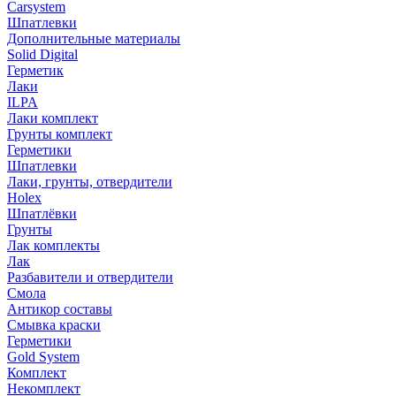
Carsystem
Шпатлевки
Дополнительные материалы
Solid Digital
Герметик
Лаки
ILPA
Лаки комплект
Грунты комплект
Герметики
Шпатлевки
Лаки, грунты, отвердители
Holex
Шпатлёвки
Грунты
Лак комплекты
Лак
Разбавители и отвердители
Смола
Антикор составы
Смывка краски
Герметики
Gold System
Комплект
Некомплект