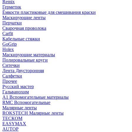
Remix
Герметик
Ёмкости пластиковые для смешивания краски
Маскирующие ленты
Перчатки
Сварочная проволока
Carfit
Кабельные стяжки
GoGrip
Holex
Маскирующие материалы
Полировальные круги
Ситечки
Лента Двусторонняя
Салфетки
Прочее
Русский мастер
Гальванохим
А1 Вспомогательные материалы
RMC Вспомогательные
Малярные ленты
ROKSTECH Малярные ленты
ТЕСКОМ
EASYMAX
AUTOP