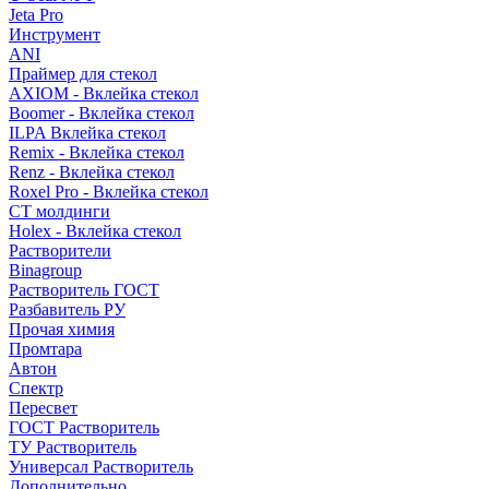
Jeta Pro
Инструмент
ANI
Праймер для стекол
AXIOM - Вклейка стекол
Boomer - Вклейка стекол
ILPA Вклейка стекол
Remix - Вклейка стекол
Renz - Вклейка стекол
Roxel Pro - Вклейка стекол
СТ молдинги
Holex - Вклейка стекол
Растворители
Binagroup
Растворитель ГОСТ
Разбавитель РУ
Прочая химия
Промтара
Автон
Спектр
Пересвет
ГОСТ Растворитель
ТУ Растворитель
Универсал Растворитель
Дополнительно