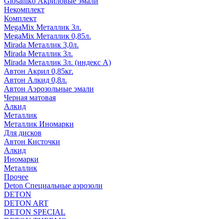
Glosaniko Акриловые эмали
Некомплект
Комплект
MegaMix Металлик 3л.
MegaMix Металлик 0,85л.
Mirada Металлик 3,0л.
Mirada Металлик 3л.
Mirada Металлик 3л. (индекс А)
Автон Акрил 0,85кг.
Автон Алкид 0,8л.
Автон Аэрозольные эмали
Черная матовая
Алкид
Металлик
Металлик Иномарки
Для дисков
Автон Кисточки
Алкид
Иномарки
Металлик
Прочее
Deton Специальные аэрозоли
DETON
DETON ART
DETON SPECIAL