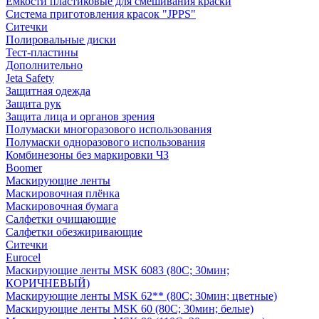
Емкости пластиковые для смешивания краски
Система приготовления красок "JPPS"
Ситечки
Полировальные диски
Тест-пластины
Дополнительно
Jeta Safety
Защитная одежда
Защита рук
Защита лица и органов зрения
Полумаски многоразового использования
Полумаски одноразового использования
Комбинезоны без маркировки ЧЗ
Boomer
Маскирующие ленты
Маскировочная плёнка
Маскировочная бумага
Салфетки очищающие
Салфетки обезжиривающие
Ситечки
Euroсel
Маскирующие ленты MSK 6083 (80С; 30мин;
КОРИЧНЕВЫЙ)
Маскирующие ленты MSK 62** (80С; 30мин; цветные)
Маскирующие ленты MSK 60 (80С; 30мин; белые)