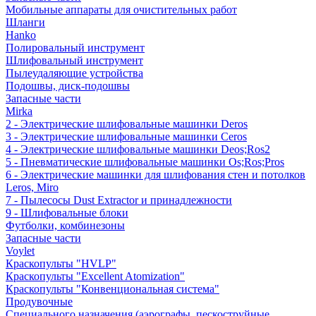
Мобильные аппараты для очистительных работ
Шланги
Hanko
Полировальный инструмент
Шлифовальный инструмент
Пылеудаляющие устройства
Подошвы, диск-подошвы
Запасные части
Mirka
2 - Электрические шлифовальные машинки Deros
3 - Электрические шлифовальные машинки Ceros
4 - Электрические шлифовальные машинки Deos;Ros2
5 - Пневматические шлифовальные машинки Os;Ros;Pros
6 - Электрические машинки для шлифования стен и потолков
Leros, Miro
7 - Пылесосы Dust Extractor и принадлежности
9 - Шлифовальные блоки
Футболки, комбинезоны
Запасные части
Voylet
Краскопульты "HVLP"
Краскопульты "Excellent Atomization"
Краскопульты "Конвенциональная система"
Продувочные
Специального назначения (аэрографы, пескоструйные,