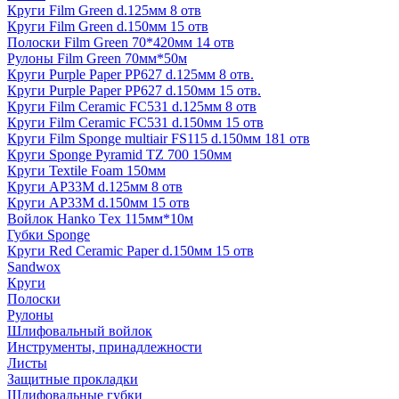
Круги Film Green d.125мм 8 отв
Круги Film Green d.150мм 15 отв
Полоски Film Green 70*420мм 14 отв
Рулоны Film Green 70мм*50м
Круги Purple Paper PP627 d.125мм 8 отв.
Круги Purple Paper PP627 d.150мм 15 отв.
Круги Film Ceramic FC531 d.125мм 8 отв
Круги Film Ceramic FC531 d.150мм 15 отв
Круги Film Sponge multiair FS115 d.150мм 181 отв
Круги Sponge Pyramid TZ 700 150мм
Круги Textile Foam 150мм
Круги AP33M d.125мм 8 отв
Круги AP33M d.150мм 15 отв
Войлок Hanko Tех 115мм*10м
Губки Sponge
Круги Red Ceramic Paper d.150мм 15 отв
Sandwox
Круги
Полоски
Рулоны
Шлифовальный войлок
Инструменты, принадлежности
Листы
Защитные прокладки
Шлифовальные губки