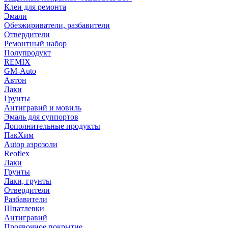
Клеи для ремонта
Эмали
Обезжириватели, разбавители
Отвердители
Ремонтный набор
Полупродукт
REMIX
GM-Auto
Автон
Лаки
Грунты
Антигравий и мовиль
Эмаль для суппортов
Дополнительные продукты
ПакХим
Autop аэрозоли
Reoflex
Лаки
Грунты
Лаки, грунты
Отвердители
Разбавители
Шпатлевки
Антигравий
Проявочное покрытие