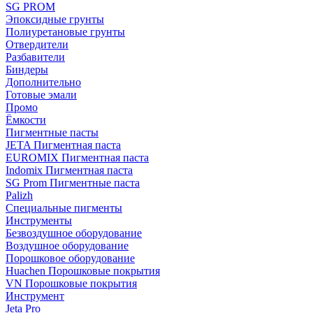
SG PROM
Эпоксидные грунты
Полиуретановые грунты
Отвердители
Разбавители
Биндеры
Дополнительно
Готовые эмали
Промо
Ёмкости
Пигментные пасты
JETA Пигментная паста
EUROMIX Пигментная паста
Indomix Пигментная паста
SG Prom Пигментные паста
Palizh
Специальные пигменты
Инструменты
Безвоздушное оборудование
Воздушное оборудование
Порошковое оборудование
Huachen Порошковые покрытия
VN Порошковые покрытия
Инструмент
Jeta Pro