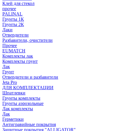
Клей для стекол
прочее
PALINAL
Грунты 1К
Грунты 2К
Лаки
Отвердители
Разбавители, очистители
Прочее
EUMATCH
Комплекты лак
Комплекты грунт
Лак
Грунт
Отвердители и разбавители
Jeta Pro
ДЛЯ КОМПЛЕКТАЦИИ
Шпатлевки
Грунты комплекты
Грунты аэрозольные
Лак комплекты
Лак
Герметики
Антигравийные покрытия
Защитные покрытия "ALLIGATOR"