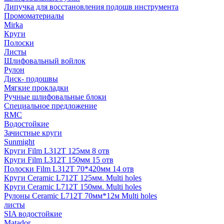
Липучка для восстановления подошв инструмента
Промоматериалы
Mirka
Круги
Полоски
Листы
Шлифовальный войлок
Рулон
Диск- подошвы
Мягкие прокладки
Ручные шлифовальные блоки
Специальное предложение
RMC
Водостойкие
Зачистные круги
Sunmight
Круги Film L312T 125мм 8 отв
Круги Film L312T 150мм 15 отв
Полоски Film L312T 70*420мм 14 отв
Круги Ceramic L712T 125мм. Multi holes
Круги Ceramic L712T 150мм. Multi holes
Рулоны Ceramic L712T 70мм*12м Multi holes
листы
SIA водостойкие
Matador