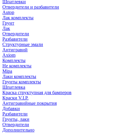
Шпатлевки
Отвердители и разбавители
Autop
Лак комплекты
Грунт
Лак
Отвердители
Разбавители
Структурные эмали
Антигравий
Axiom
Комплекты
Не комплекты
Mipa
Лаки комплекты
Грунты комплекты
Шпатлевка
Краска структупная для бамперов
Краски V.I.P.
Антигравийные покрытия
Добавки
Разбавители
Грунты, лаки
Отвердители
Дополнительно