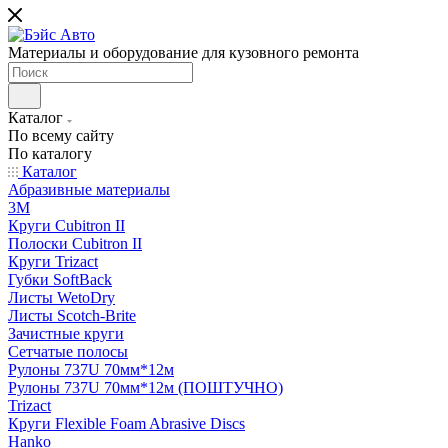
Материалы и оборудование для кузовного ремонта
Каталог
По всему сайту
По каталогу
Каталог
Абразивные материалы
3M
Круги Cubitron II
Полоски Cubitron II
Круги Trizact
Губки SoftBack
Листы WetoDry
Листы Scotch-Brite
Зачистные круги
Сетчатые полосы
Рулоны 737U 70мм*12м
Рулоны 737U 70мм*12м (ПОШТУЧНО)
Trizact
Круги Flexible Foam Abrasive Discs
Hanko