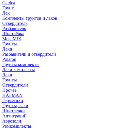
Cardea
Грунт
Лак
Комплекты грунтов и лаков
Отвердитель
Разбавитель
Шпатлёвка
MegaMIX
Грунты
Лаки
Разбавители и отвердители
Polaron
Грунты комплекты
Лаки комплекты
Лаки
Грунты
Отвердители
Прочее
HAFMAN
Герметики
Грунты, лаки
Шпатлевки
Антигравий
Аэрозоли
Ремкомплекты