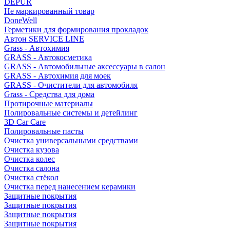
DEPUR
Не маркированный товар
DoneWell
Герметики для формирования прокладок
Автон SERVICE LINE
Grass - Автохимия
GRASS - Автокосметика
GRASS - Автомобильные аксессуары в салон
GRASS - Автохимия для моек
GRASS - Очистители для автомобиля
Grass - Средства для дома
Протирочные материалы
Полировальные системы и детейлинг
3D Car Care
Полировальные пасты
Очистка универсальными средствами
Очистка кузова
Очистка колес
Очистка салона
Очистка стёкол
Очистка перед нанесением керамики
Защитные покрытия
Защитные покрытия
Защитные покрытия
Защитные покрытия