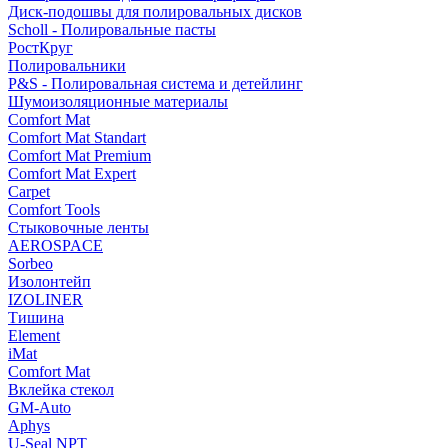
Диск-подошвы для полировальных дисков
Scholl - Полировальные пасты
РостКруг
Полировальники
P&S - Полировальная система и детейлинг
Шумоизоляционные материалы
Comfort Mat
Comfort Mat Standart
Comfort Mat Premium
Comfort Mat Expert
Carpet
Comfort Tools
Стыковочные ленты
AEROSPACE
Sorbeo
Изолонтейп
IZOLINER
Тишина
Element
iMat
Comfort Mat
Вклейка стекол
GM-Auto
Aphys
U-Seal NPT