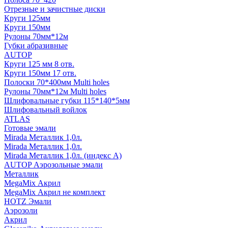
Отрезные и зачистные диски
Круги 125мм
Круги 150мм
Рулоны 70мм*12м
Губки абразивные
AUTOP
Круги 125 мм 8 отв.
Круги 150мм 17 отв.
Полоски 70*400мм Multi holes
Рулоны 70мм*12м Multi holes
Шлифовальные губки 115*140*5мм
Шлифовальный войлок
ATLAS
Готовые эмали
Mirada Металлик 1,0л.
Mirada Металлик 1,0л.
Mirada Металлик 1,0л. (индекс А)
AUTOP Аэрозольные эмали
Металлик
MegaMix Акрил
MegaMix Акрил не комплект
HOTZ Эмали
Аэрозоли
Акрил