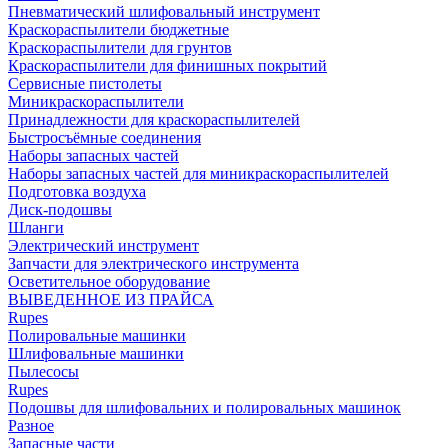
Пневматический шлифовальный инструмент
Краскораспылители бюджетные
Краскораспылители для грунтов
Краскораспылители для финишных покрытий
Сервисные пистолеты
Миникраскораспылители
Принадлежности для краскораспылителей
Быстросъёмные соединения
Наборы запасных частей
Наборы запасных частей для миникраскораспылителей
Подготовка воздуха
Диск-подошвы
Шланги
Электрический инструмент
Запчасти для электрического инструмента
Осветительное оборудование
ВЫВЕДЕННОЕ ИЗ ПРАЙСА
Rupes
Полировальные машинки
Шлифовальные машинки
Пылесосы
Rupes
Подошвы для шлифовальних и полировальных машинок
Разное
Запасные части