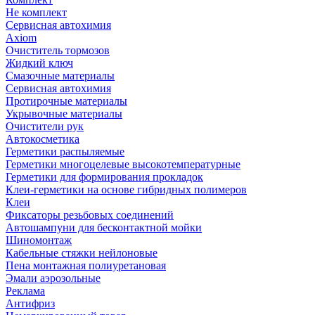
Не комплект
Сервисная автохимия
Axiom
Очиститель тормозов
Жидкий ключ
Смазочные материалы
Сервисная автохимия
Протирочные материалы
Укрывочные материалы
Очистители рук
Автокосметика
Герметики распыляемые
Герметики многоцелевые высокотемпературные
Герметики для формирования прокладок
Клеи-герметики на основе гибридных полимеров
Клеи
Фиксаторы резьбовых соединений
Автошампуни для бесконтактной мойки
Шиномонтаж
Кабельные стяжки нейлоновые
Пена монтажная полиуретановая
Эмали аэрозольные
Реклама
Антифриз