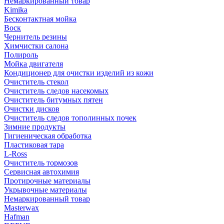
Немаркированный товар
Kimika
Бесконтактная мойка
Воск
Чернитель резины
Химчистки салона
Полироль
Мойка двигателя
Кондиционер для очистки изделий из кожи
Очиститель стекол
Очиститель следов насекомых
Очиститель битумных пятен
Очистки дисков
Очиститель следов тополинных почек
Зимние продукты
Гигиеническая обработка
Пластиковая тара
L-Ross
Очиститель тормозов
Сервисная автохимия
Протирочные материалы
Укрывочные материалы
Немаркированный товар
Masterwax
Hafman