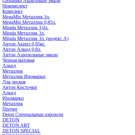
Glosaniko Акриловые эмали
Некомплект
Комплект
MegaMix Металлик 3л.
MegaMix Металлик 0,85л.
Mirada Металлик 3,0л.
Mirada Металлик 3л.
Mirada Металлик 3л. (индекс А)
Автон Акрил 0,85кг.
Автон Алкид 0,8л.
Автон Аэрозольные эмали
Черная матовая
Алкид
Металлик
Металлик Иномарки
Для дисков
Автон Кисточки
Алкид
Иномарки
Металлик
Прочее
Deton Специальные аэрозоли
DETON
DETON ART
DETON SPECIAL