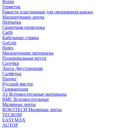
Remix
Герметик
Ёмкости пластиковые для смешивания краски
Маскирующие ленты
Перчатки
Сварочная проволока
Carfit
Кабельные стяжки
GoGrip
Holex
Маскирующие материалы
Полировальные круги
Ситечки
Лента Двусторонняя
Салфетки
Прочее
Русский мастер
Гальванохим
А1 Вспомогательные материалы
RMC Вспомогательные
Малярные ленты
ROKSTECH Малярные ленты
ТЕСКОМ
EASYMAX
AUTOP