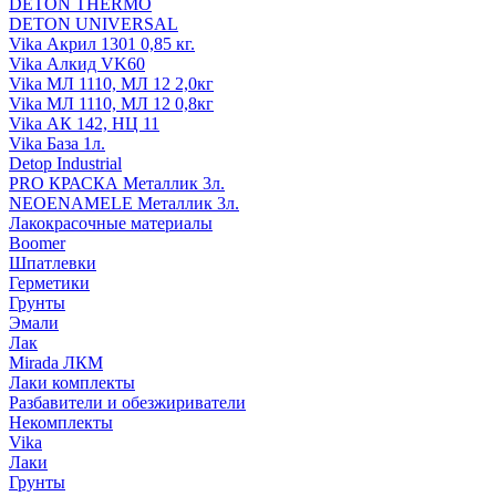
DETON THERMO
DETON UNIVERSAL
Vika Акрил 1301 0,85 кг.
Vika Алкид VK60
Vika МЛ 1110, МЛ 12 2,0кг
Vika МЛ 1110, МЛ 12 0,8кг
Vika АК 142, НЦ 11
Vika База 1л.
Detop Industrial
PRO КРАСКА Металлик 3л.
NEOENAMELE Металлик 3л.
Лакокрасочные материалы
Boomer
Шпатлевки
Герметики
Грунты
Эмали
Лак
Mirada ЛКМ
Лаки комплекты
Разбавители и обезжириватели
Некомплекты
Vika
Лаки
Грунты