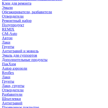
Клеи для ремонта
Эмали
Обезжириватели, разбавители
Отвердители
Ремонтный набор
Полупродукт
REMIX
GM-Auto
Автон
Лаки
Грунты
Антигравий и мовиль
Эмаль для суппортов
Дополнительные продукты
ПакХим
Autop аэрозоли
Reoflex
Лаки
Грунты
Лаки, грунты
Отвердители
Разбавители
Шпатлевки
Антигравий
Проявочное покрытие