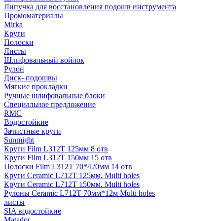
Липучка для восстановления подошв инструмента
Промоматериалы
Mirka
Круги
Полоски
Листы
Шлифовальный войлок
Рулон
Диск- подошвы
Мягкие прокладки
Ручные шлифовальные блоки
Специальное предложение
RMC
Водостойкие
Зачистные круги
Sunmight
Круги Film L312T 125мм 8 отв
Круги Film L312T 150мм 15 отв
Полоски Film L312T 70*420мм 14 отв
Круги Ceramic L712T 125мм. Multi holes
Круги Ceramic L712T 150мм. Multi holes
Рулоны Ceramic L712T 70мм*12м Multi holes
листы
SIA водостойкие
Matador