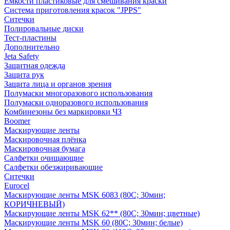
Емкости пластиковые для смешивания краски
Система приготовления красок "JPPS"
Ситечки
Полировальные диски
Тест-пластины
Дополнительно
Jeta Safety
Защитная одежда
Защита рук
Защита лица и органов зрения
Полумаски многоразового использования
Полумаски одноразового использования
Комбинезоны без маркировки ЧЗ
Boomer
Маскирующие ленты
Маскировочная плёнка
Маскировочная бумага
Салфетки очищающие
Салфетки обезжиривающие
Ситечки
Euroсel
Маскирующие ленты MSK 6083 (80С; 30мин;
КОРИЧНЕВЫЙ)
Маскирующие ленты MSK 62** (80С; 30мин; цветные)
Маскирующие ленты MSK 60 (80С; 30мин; белые)