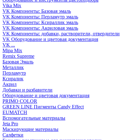
Vika Mix
VK Компоненты: Базовая эмаль
VK Компоненты: Перламутр эмаль
VK Компоненты: Ксираллик эмаль
VK Компоненты: Акриловая эмаль
VK Компоненты: добавки, растворители, отвердители
VK Оборудование и цветовая документация
VK ...
Mipa Mix
Remix Supreme
Базовая Эмаль
Металлик
Перламутр
Ксиралик
Акрил
Добавки и разбавители
Оборудование и цветовая документация
PRIMO COLOR
GREEN LINE Пигменты Candy Effect
EUMATCH
Вспомогательные материалы
Jeta Pro
Маскирующие материалы
Салфетки