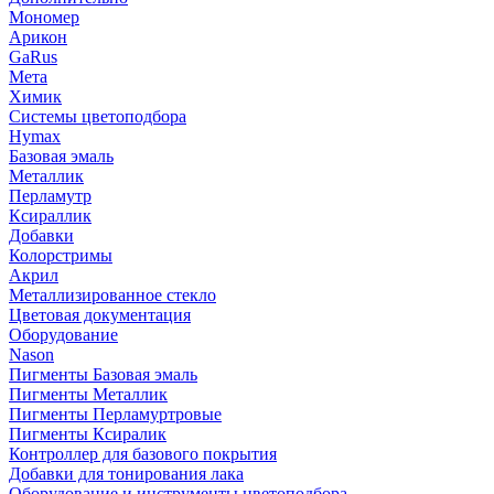
Мономер
Арикон
GaRus
Мета
Химик
Системы цветоподбора
Hymax
Базовая эмаль
Металлик
Перламутр
Ксираллик
Добавки
Колорстримы
Акрил
Металлизированное стекло
Цветовая документация
Оборудование
Nason
Пигменты Базовая эмаль
Пигменты Металлик
Пигменты Перламуртровые
Пигменты Ксиралик
Контроллер для базового покрытия
Добавки для тонирования лака
Оборудование и инструменты цветоподбора