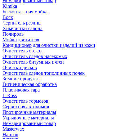
Немаркированный товар
Kimika
Бесконтактная мойка
Воск
Чернитель резины
Химчистки салона
Полироль
Мойка двигателя
Кондиционер для очистки изделий из кожи
Очиститель стекол
Очиститель следов насекомых
Очиститель битумных пятен
Очистки дисков
Очиститель следов тополинных почек
Зимние продукты
Гигиеническая обработка
Пластиковая тара
L-Ross
Очиститель тормозов
Сервисная автохимия
Протирочные материалы
Укрывочные материалы
Немаркированный товар
Masterwax
Hafman