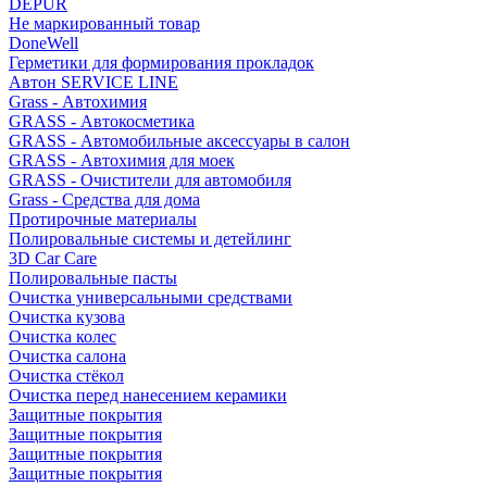
DEPUR
Не маркированный товар
DoneWell
Герметики для формирования прокладок
Автон SERVICE LINE
Grass - Автохимия
GRASS - Автокосметика
GRASS - Автомобильные аксессуары в салон
GRASS - Автохимия для моек
GRASS - Очистители для автомобиля
Grass - Средства для дома
Протирочные материалы
Полировальные системы и детейлинг
3D Car Care
Полировальные пасты
Очистка универсальными средствами
Очистка кузова
Очистка колес
Очистка салона
Очистка стёкол
Очистка перед нанесением керамики
Защитные покрытия
Защитные покрытия
Защитные покрытия
Защитные покрытия