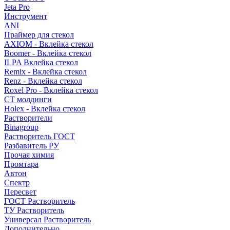
Jeta Pro
Инструмент
ANI
Праймер для стекол
AXIOM - Вклейка стекол
Boomer - Вклейка стекол
ILPA Вклейка стекол
Remix - Вклейка стекол
Renz - Вклейка стекол
Roxel Pro - Вклейка стекол
СТ молдинги
Holex - Вклейка стекол
Растворители
Binagroup
Растворитель ГОСТ
Разбавитель РУ
Прочая химия
Промтара
Автон
Спектр
Пересвет
ГОСТ Растворитель
ТУ Растворитель
Универсал Растворитель
Дополнительно