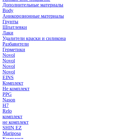
Дополнительные материалы
Body
Аникорозионные материалы
Грунты
Шпатлевки
Лаки
Удалители краски и силикона
Разбавители
Герметики
Novol
Novol
Novol
Novol
EINS
Комплект
Не комплект
PPG
Nason
H7
Relo
комплект
не комплект
SHIN EZ
Mariposa
Комплект