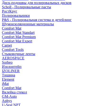
Диск-подошвы для полировальных дисков
Scholl - Полировальные пасты
РостКруг
Полировальники
P&S - Полировальная система и детейлинг
Шумоизоляционные материалы
Comfort Mat
Comfort Mat Standart
Comfort Mat Premium
Comfort Mat Expert
Carpet
Comfort Tools
Стыковочные ленты
AEROSPACE
Sorbeo
Изолонтейп
IZOLINER
Тишина
Element
iMat
Comfort Mat
Вклейка стекол
GM-Auto
Aphys
U-Seal NPT