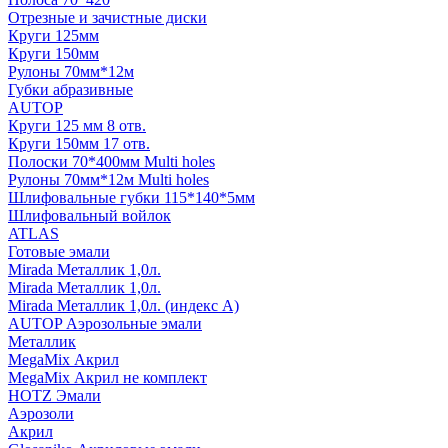
Отрезные и зачистные диски
Круги 125мм
Круги 150мм
Рулоны 70мм*12м
Губки абразивные
AUTOP
Круги 125 мм 8 отв.
Круги 150мм 17 отв.
Полоски 70*400мм Multi holes
Рулоны 70мм*12м Multi holes
Шлифовальные губки 115*140*5мм
Шлифовальный войлок
ATLAS
Готовые эмали
Mirada Металлик 1,0л.
Mirada Металлик 1,0л.
Mirada Металлик 1,0л. (индекс А)
AUTOP Аэрозольные эмали
Металлик
MegaMix Акрил
MegaMix Акрил не комплект
HOTZ Эмали
Аэрозоли
Акрил