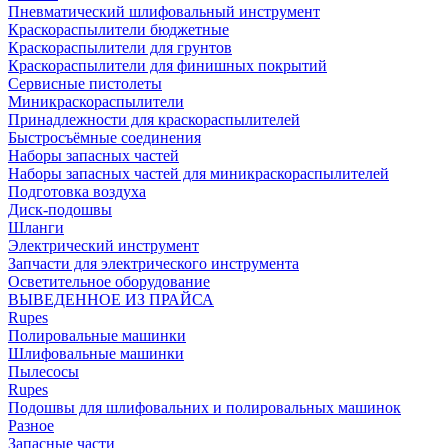
Пневматический шлифовальный инструмент
Краскораспылители бюджетные
Краскораспылители для грунтов
Краскораспылители для финишных покрытий
Сервисные пистолеты
Миникраскораспылители
Принадлежности для краскораспылителей
Быстросъёмные соединения
Наборы запасных частей
Наборы запасных частей для миникраскораспылителей
Подготовка воздуха
Диск-подошвы
Шланги
Электрический инструмент
Запчасти для электрического инструмента
Осветительное оборудование
ВЫВЕДЕННОЕ ИЗ ПРАЙСА
Rupes
Полировальные машинки
Шлифовальные машинки
Пылесосы
Rupes
Подошвы для шлифовальних и полировальных машинок
Разное
Запасные части