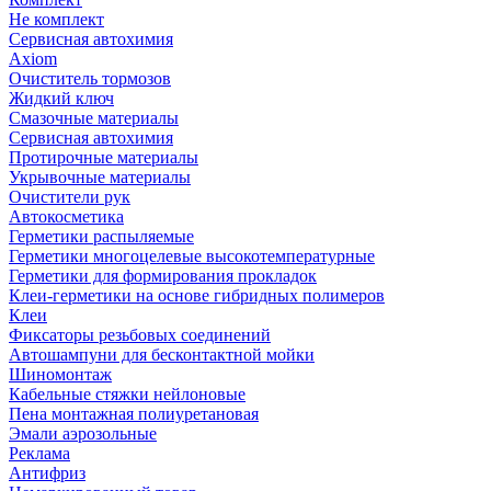
Не комплект
Сервисная автохимия
Axiom
Очиститель тормозов
Жидкий ключ
Смазочные материалы
Сервисная автохимия
Протирочные материалы
Укрывочные материалы
Очистители рук
Автокосметика
Герметики распыляемые
Герметики многоцелевые высокотемпературные
Герметики для формирования прокладок
Клеи-герметики на основе гибридных полимеров
Клеи
Фиксаторы резьбовых соединений
Автошампуни для бесконтактной мойки
Шиномонтаж
Кабельные стяжки нейлоновые
Пена монтажная полиуретановая
Эмали аэрозольные
Реклама
Антифриз