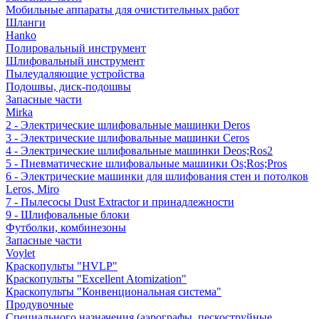
Мобильные аппараты для очистительных работ
Шланги
Hanko
Полировальный инструмент
Шлифовальный инструмент
Пылеудаляющие устройства
Подошвы, диск-подошвы
Запасные части
Mirka
2 - Электрические шлифовальные машинки Deros
3 - Электрические шлифовальные машинки Ceros
4 - Электрические шлифовальные машинки Deos;Ros2
5 - Пневматические шлифовальные машинки Os;Ros;Pros
6 - Электрические машинки для шлифования стен и потолков
Leros, Miro
7 - Пылесосы Dust Extractor и принадлежности
9 - Шлифовальные блоки
Футболки, комбинезоны
Запасные части
Voylet
Краскопульты "HVLP"
Краскопульты "Excellent Atomization"
Краскопульты "Конвенциональная система"
Продувочные
Специального назначения (аэрографы, пескоструйные,