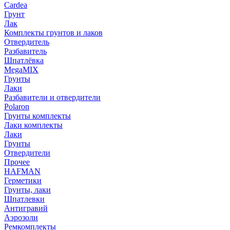
Cardea
Грунт
Лак
Комплекты грунтов и лаков
Отвердитель
Разбавитель
Шпатлёвка
MegaMIX
Грунты
Лаки
Разбавители и отвердители
Polaron
Грунты комплекты
Лаки комплекты
Лаки
Грунты
Отвердители
Прочее
HAFMAN
Герметики
Грунты, лаки
Шпатлевки
Антигравий
Аэрозоли
Ремкомплекты