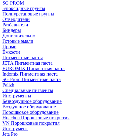
SG PROM
Эпоксидные грунты
Полиуретановые грунты
Отвердители
Разбавители
Биндеры
Дополнительно
Готовые эмали
Промо
Ёмкости
Пигментные пасты
JETA Пигментная паста
EUROMIX Пигментная паста
Indomix Пигментная паста
SG Prom Пигментные паста
Palizh
Специальные пигменты
Инструменты
Безвоздушное оборудование
Воздушное оборудование
Порошковое оборудование
Huachen Порошковые покрытия
VN Порошковые покрытия
Инструмент
Jeta Pro