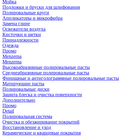
Мойка
Подложки и бруски для шлифования
Полировальные круги
Аппликаторы и микрофибра
Замена глине
Освежители воздуха
Кисточки и щетки
Принадлежности
Одежда
Промо
Menzerna
Menzerna
Высокоабразивные полировальные пасты
Среднеабразивные полировальные пасты
Финишные и антиголограммные полировальные пасты
Матирующие пасты
Полировальные диски
Защита блеска и очистка поверхности
Дополнительно
Промо
Detail
Полировальная система
Очистка и обезжиривание покрытий
Восстановление и уход
Керамические и кварцевые покрытия