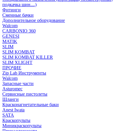
подкачка шин....)
Фитинги
Сменные бачки
Дополнительное оборудование
Walcom
CARBONIO 360
GENESI
MATIK
SLIM
SLIM KOMBAT
SLIM KOMBAT KILLER
SLIM XLIGHT
ПРОЧИЕ
Zip Lab Инструменты
Walсom
Запасные части
Asturomec
Сервисные пистолеты
Шланги
Красконагнетательные баки
Anest Iwata
SATA
Краскопульты
Миникраскопульты
Принадлежности