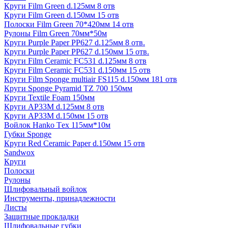
Круги Film Green d.125мм 8 отв
Круги Film Green d.150мм 15 отв
Полоски Film Green 70*420мм 14 отв
Рулоны Film Green 70мм*50м
Круги Purple Paper PP627 d.125мм 8 отв.
Круги Purple Paper PP627 d.150мм 15 отв.
Круги Film Ceramic FC531 d.125мм 8 отв
Круги Film Ceramic FC531 d.150мм 15 отв
Круги Film Sponge multiair FS115 d.150мм 181 отв
Круги Sponge Pyramid TZ 700 150мм
Круги Textile Foam 150мм
Круги AP33M d.125мм 8 отв
Круги AP33M d.150мм 15 отв
Войлок Hanko Tех 115мм*10м
Губки Sponge
Круги Red Ceramic Paper d.150мм 15 отв
Sandwox
Круги
Полоски
Рулоны
Шлифовальный войлок
Инструменты, принадлежности
Листы
Защитные прокладки
Шлифовальные губки