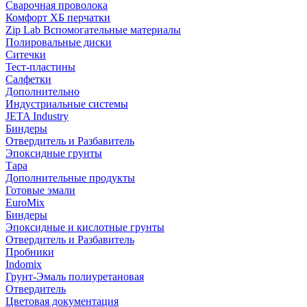
Сварочная проволока
Комфорт ХБ перчатки
Zip Lab Вспомогательные материалы
Полировальные диски
Ситечки
Тест-пластины
Салфетки
Дополнительно
Индустриальные системы
JETA Industry
Биндеры
Отвердитель и Разбавитель
Эпоксидные грунты
Тара
Дополнительные продукты
Готовые эмали
EuroMix
Биндеры
Эпоксидные и кислотные грунты
Отвердитель и Разбавитель
Пробники
Indomix
Грунт-Эмаль полиуретановая
Отвердитель
Цветовая документация