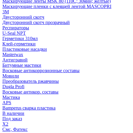
Маскирующие ленты MSK 80 (110С; 30мин; желтые)
Маскирующие пленки с клеящей лентой MASCOPRI
3M
Двусторонний скотч
Двусторонний скотч прозрачный
Респираторы
U-Seal NPT
Герметики 310мл
Клей-герметики
Пластиковые насадки
Masterwax
Антигравий
Битумные мастики
Восковые антикоррозионные составы
Мовили
Преобразователь ржавчины
Dugla Profi
Восковые антикор. составы
Мастика
APS
Bamperus сварка пластика
В наличии
Под заказ
X2
Смс, Фатекс