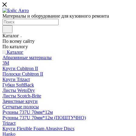
Материалы и оборудование для кузовного ремонта
Каталог
По всему сайту
По каталогу
Каталог
Абразивные материалы
3M
Круги Cubitron II
Полоски Cubitron II
Круги Trizact
Губки SoftBack
Листы WetoDry
Листы Scotch-Brite
Зачистные круги
Сетчатые полосы
Рулоны 737U 70мм*12м
Рулоны 737U 70мм*12м (ПОШТУЧНО)
Trizact
Круги Flexible Foam Abrasive Discs
Hanko