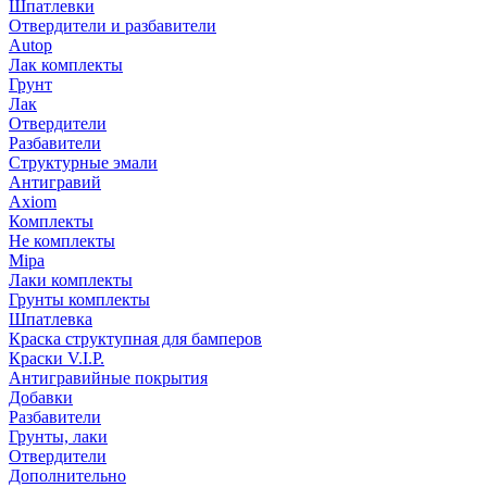
Шпатлевки
Отвердители и разбавители
Autop
Лак комплекты
Грунт
Лак
Отвердители
Разбавители
Структурные эмали
Антигравий
Axiom
Комплекты
Не комплекты
Mipa
Лаки комплекты
Грунты комплекты
Шпатлевка
Краска структупная для бамперов
Краски V.I.P.
Антигравийные покрытия
Добавки
Разбавители
Грунты, лаки
Отвердители
Дополнительно