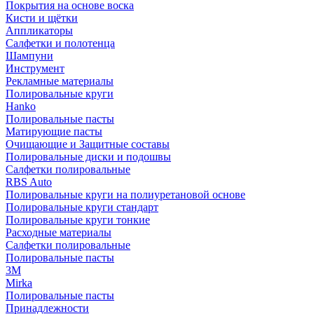
Покрытия на основе воска
Кисти и щётки
Аппликаторы
Салфетки и полотенца
Шампуни
Инструмент
Рекламные материалы
Полировальные круги
Hanko
Полировальные пасты
Матирующие пасты
Очищающие и Защитные составы
Полировальные диски и подошвы
Салфетки полировальные
RBS Auto
Полировальные круги на полиуретановой основе
Полировальные круги стандарт
Полировальные круги тонкие
Расходные материалы
Салфетки полировальные
Полировальные пасты
3М
Mirka
Полировальные пасты
Принадлежности