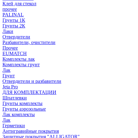
Клей для стекол
прочее
PALINAL
Грунты 1К
Грунты 2К
Лаки
Отвердители
Разбавители, очистители
Прочее
EUMATCH
Комплекты лак
Комплекты грунт
Лак
Грунт
Отвердители и разбавители
Jeta Pro
ДЛЯ КОМПЛЕКТАЦИИ
Шпатлевки
Грунты комплекты
Грунты аэрозольные
Лак комплекты
Лак
Герметики
Антигравийные покрытия
Защитные покрытия "ALLIGATOR"