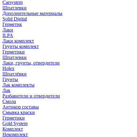
Carsystem
Шпатлевки
Дополнительные материалы
Solid Digital
Герметик
Лаки
ILPA
Лаки комплект
Грунты комплект
Герметики
Шпатлевки
Лаки, грунты, отвердители
Holex
Шпатлёвки
Грунты
Лак комплекты
Лак
Разбавители и отвердители
Смола
Антикор составы
Смывка краски
Герметики
Gold System
Комплект
Некомплект