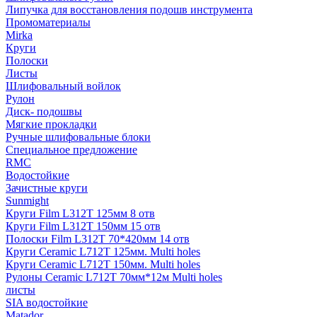
Липучка для восстановления подошв инструмента
Промоматериалы
Mirka
Круги
Полоски
Листы
Шлифовальный войлок
Рулон
Диск- подошвы
Мягкие прокладки
Ручные шлифовальные блоки
Специальное предложение
RMC
Водостойкие
Зачистные круги
Sunmight
Круги Film L312T 125мм 8 отв
Круги Film L312T 150мм 15 отв
Полоски Film L312T 70*420мм 14 отв
Круги Ceramic L712T 125мм. Multi holes
Круги Ceramic L712T 150мм. Multi holes
Рулоны Ceramic L712T 70мм*12м Multi holes
листы
SIA водостойкие
Matador