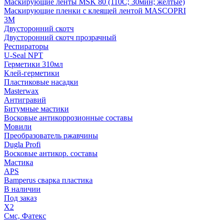
Маскирующие ленты MSK 80 (110С; 30мин; желтые)
Маскирующие пленки с клеящей лентой MASCOPRI
3M
Двусторонний скотч
Двусторонний скотч прозрачный
Респираторы
U-Seal NPT
Герметики 310мл
Клей-герметики
Пластиковые насадки
Masterwax
Антигравий
Битумные мастики
Восковые антикоррозионные составы
Мовили
Преобразователь ржавчины
Dugla Profi
Восковые антикор. составы
Мастика
APS
Bamperus сварка пластика
В наличии
Под заказ
X2
Смс, Фатекс