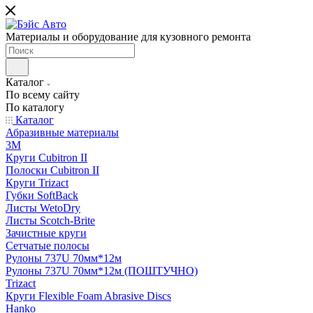
Материалы и оборудование для кузовного ремонта
Каталог
По всему сайту
По каталогу
Каталог
Абразивные материалы
3M
Круги Cubitron II
Полоски Cubitron II
Круги Trizact
Губки SoftBack
Листы WetoDry
Листы Scotch-Brite
Зачистные круги
Сетчатые полосы
Рулоны 737U 70мм*12м
Рулоны 737U 70мм*12м (ПОШТУЧНО)
Trizact
Круги Flexible Foam Abrasive Discs
Hanko