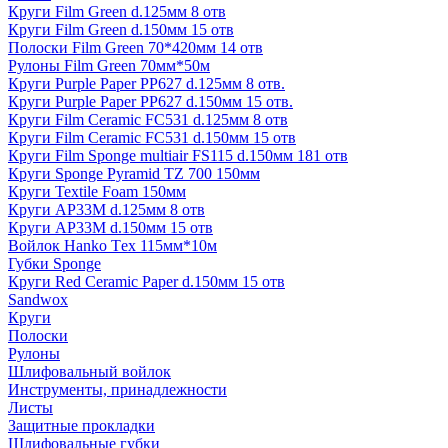
Круги Film Green d.125мм 8 отв
Круги Film Green d.150мм 15 отв
Полоски Film Green 70*420мм 14 отв
Рулоны Film Green 70мм*50м
Круги Purple Paper PP627 d.125мм 8 отв.
Круги Purple Paper PP627 d.150мм 15 отв.
Круги Film Ceramic FC531 d.125мм 8 отв
Круги Film Ceramic FC531 d.150мм 15 отв
Круги Film Sponge multiair FS115 d.150мм 181 отв
Круги Sponge Pyramid TZ 700 150мм
Круги Textile Foam 150мм
Круги AP33M d.125мм 8 отв
Круги AP33M d.150мм 15 отв
Войлок Hanko Tех 115мм*10м
Губки Sponge
Круги Red Ceramic Paper d.150мм 15 отв
Sandwox
Круги
Полоски
Рулоны
Шлифовальный войлок
Инструменты, принадлежности
Листы
Защитные прокладки
Шлифовальные губки