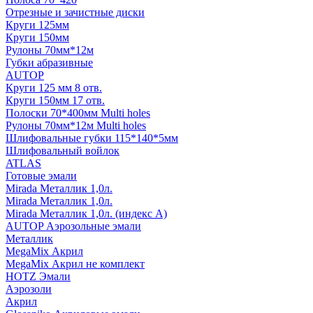
Отрезные и зачистные диски
Круги 125мм
Круги 150мм
Рулоны 70мм*12м
Губки абразивные
AUTOP
Круги 125 мм 8 отв.
Круги 150мм 17 отв.
Полоски 70*400мм Multi holes
Рулоны 70мм*12м Multi holes
Шлифовальные губки 115*140*5мм
Шлифовальный войлок
ATLAS
Готовые эмали
Mirada Металлик 1,0л.
Mirada Металлик 1,0л.
Mirada Металлик 1,0л. (индекс А)
AUTOP Аэрозольные эмали
Металлик
MegaMix Акрил
MegaMix Акрил не комплект
HOTZ Эмали
Аэрозоли
Акрил