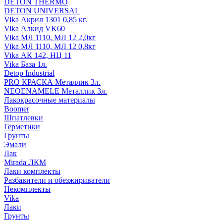
DETON THERMO
DETON UNIVERSAL
Vika Акрил 1301 0,85 кг.
Vika Алкид VK60
Vika МЛ 1110, МЛ 12 2,0кг
Vika МЛ 1110, МЛ 12 0,8кг
Vika АК 142, НЦ 11
Vika База 1л.
Detop Industrial
PRO КРАСКА Металлик 3л.
NEOENAMELE Металлик 3л.
Лакокрасочные материалы
Boomer
Шпатлевки
Герметики
Грунты
Эмали
Лак
Mirada ЛКМ
Лаки комплекты
Разбавители и обезжириватели
Некомплекты
Vika
Лаки
Грунты