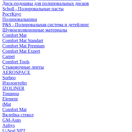
Диск-подошвы для полировальных дисков
Scholl - Полировальные пасты
РостКруг
Полировальники
P&S - Полировальная система и детейлинг
Шумоизоляционные материалы
Comfort Mat
Comfort Mat Standart
Comfort Mat Premium
Comfort Mat Expert
Carpet
Comfort Tools
Стыковочные ленты
AEROSPACE
Sorbeo
Изолонтейп
IZOLINER
Тишина
Element
iMat
Comfort Mat
Вклейка стекол
GM-Auto
Aphys
U-Seal NPT