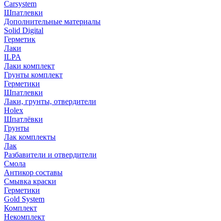
Carsystem
Шпатлевки
Дополнительные материалы
Solid Digital
Герметик
Лаки
ILPA
Лаки комплект
Грунты комплект
Герметики
Шпатлевки
Лаки, грунты, отвердители
Holex
Шпатлёвки
Грунты
Лак комплекты
Лак
Разбавители и отвердители
Смола
Антикор составы
Смывка краски
Герметики
Gold System
Комплект
Некомплект