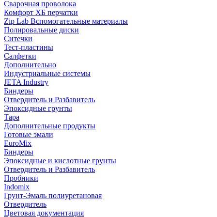
Сварочная проволока
Комфорт ХБ перчатки
Zip Lab Вспомогательные материалы
Полировальные диски
Ситечки
Тест-пластины
Салфетки
Дополнительно
Индустриальные системы
JETA Industry
Биндеры
Отвердитель и Разбавитель
Эпоксидные грунты
Тара
Дополнительные продукты
Готовые эмали
EuroMix
Биндеры
Эпоксидные и кислотные грунты
Отвердитель и Разбавитель
Пробники
Indomix
Грунт-Эмаль полиуретановая
Отвердитель
Цветовая документация