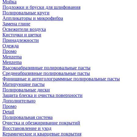
Мойка
Подложки и бруски для шлифования
Полировальные круги
Аппликаторы и микрофибра
Замена глине
Освежители воздуха
Кисточки и щетки
Принадлежности
Одежда
Промо
Menzerna
Menzerna
Высокоабразивные полировальные пасты
Среднеабразивные полировальные пасты
Финишные и антиголограммные полировальные пасты
Матирующие пасты
Полировальные диски
Защита блеска и очистка поверхности
Дополнительно
Промо
Detail
Полировальная система
Очистка и обезжиривание покрытий
Восстановление и уход
Керамические и кварцевые покрытия