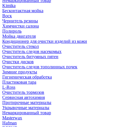
Немаркированный товар
Kimika
Бесконтактная мойка
Воск
Чернитель резины
Химчистки салона
Полироль
Мойка двигателя
Кондиционер для очистки изделий из кожи
Очиститель стекол
Очиститель следов насекомых
Очиститель битумных пятен
Очистки дисков
Очиститель следов тополинных почек
Зимние продукты
Гигиеническая обработка
Пластиковая тара
L-Ross
Очиститель тормозов
Сервисная автохимия
Протирочные материалы
Укрывочные материалы
Немаркированный товар
Masterwax
Hafman