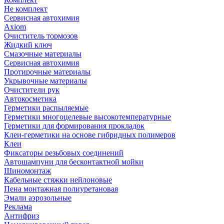
Не комплект
Сервисная автохимия
Axiom
Очиститель тормозов
Жидкий ключ
Смазочные материалы
Сервисная автохимия
Протирочные материалы
Укрывочные материалы
Очистители рук
Автокосметика
Герметики распыляемые
Герметики многоцелевые высокотемпературные
Герметики для формирования прокладок
Клеи-герметики на основе гибридных полимеров
Клеи
Фиксаторы резьбовых соединений
Автошампуни для бесконтактной мойки
Шиномонтаж
Кабельные стяжки нейлоновые
Пена монтажная полиуретановая
Эмали аэрозольные
Реклама
Антифриз