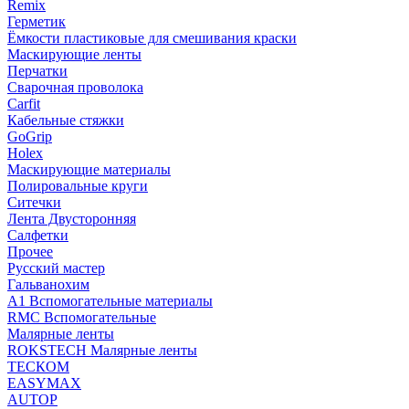
Remix
Герметик
Ёмкости пластиковые для смешивания краски
Маскирующие ленты
Перчатки
Сварочная проволока
Carfit
Кабельные стяжки
GoGrip
Holex
Маскирующие материалы
Полировальные круги
Ситечки
Лента Двусторонняя
Салфетки
Прочее
Русский мастер
Гальванохим
А1 Вспомогательные материалы
RMC Вспомогательные
Малярные ленты
ROKSTECH Малярные ленты
ТЕСКОМ
EASYMAX
AUTOP