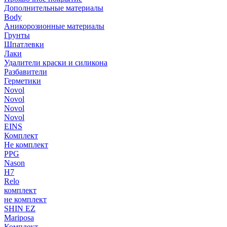
Дополнительные материалы
Body
Аникорозионные материалы
Грунты
Шпатлевки
Лаки
Удалители краски и силикона
Разбавители
Герметики
Novol
Novol
Novol
Novol
EINS
Комплект
Не комплект
PPG
Nason
H7
Relo
комплект
не комплект
SHIN EZ
Mariposa
Комплект