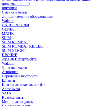
подкачка шин....)
Фитинги
Сменные бачки
Дополнительное оборудование
Walcom
CARBONIO 360
GENESI
MATIK
SLIM
SLIM KOMBAT
SLIM KOMBAT KILLER
SLIM XLIGHT
ПРОЧИЕ
Zip Lab Инструменты
Walсom
Запасные части
Asturomec
Сервисные пистолеты
Шланги
Красконагнетательные баки
Anest Iwata
SATA
Краскопульты
Миникраскопульты
Принадлежности