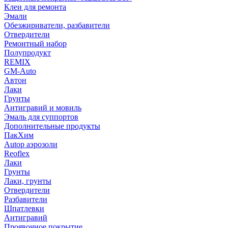
Клеи для ремонта
Эмали
Обезжириватели, разбавители
Отвердители
Ремонтный набор
Полупродукт
REMIX
GM-Auto
Автон
Лаки
Грунты
Антигравий и мовиль
Эмаль для суппортов
Дополнительные продукты
ПакХим
Autop аэрозоли
Reoflex
Лаки
Грунты
Лаки, грунты
Отвердители
Разбавители
Шпатлевки
Антигравий
Проявочное покрытие