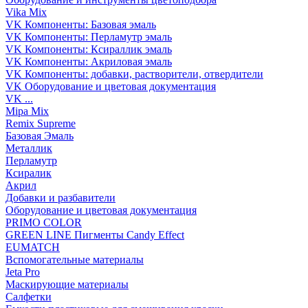
Vika Mix
VK Компоненты: Базовая эмаль
VK Компоненты: Перламутр эмаль
VK Компоненты: Ксираллик эмаль
VK Компоненты: Акриловая эмаль
VK Компоненты: добавки, растворители, отвердители
VK Оборудование и цветовая документация
VK ...
Mipa Mix
Remix Supreme
Базовая Эмаль
Металлик
Перламутр
Ксиралик
Акрил
Добавки и разбавители
Оборудование и цветовая документация
PRIMO COLOR
GREEN LINE Пигменты Candy Effect
EUMATCH
Вспомогательные материалы
Jeta Pro
Маскирующие материалы
Салфетки