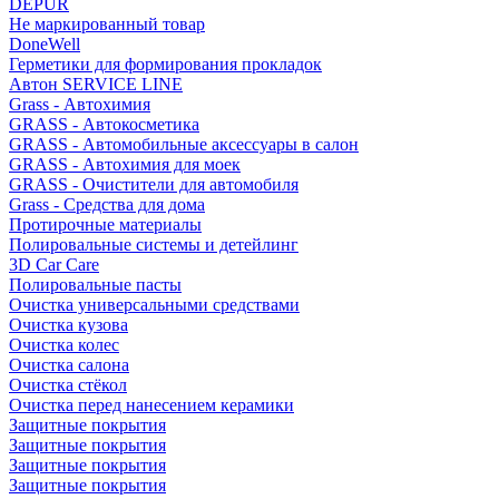
DEPUR
Не маркированный товар
DoneWell
Герметики для формирования прокладок
Автон SERVICE LINE
Grass - Автохимия
GRASS - Автокосметика
GRASS - Автомобильные аксессуары в салон
GRASS - Автохимия для моек
GRASS - Очистители для автомобиля
Grass - Средства для дома
Протирочные материалы
Полировальные системы и детейлинг
3D Car Care
Полировальные пасты
Очистка универсальными средствами
Очистка кузова
Очистка колес
Очистка салона
Очистка стёкол
Очистка перед нанесением керамики
Защитные покрытия
Защитные покрытия
Защитные покрытия
Защитные покрытия