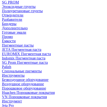
SG PROM
Эпоксидные грунты
Полиуретановые грунты
Отвердители
Разбавители
Биндеры
Дополнительно
Готовые эмали
Промо
Ёмкости
Пигментные пасты
JETA Пигментная паста
EUROMIX Пигментная паста
Indomix Пигментная паста
SG Prom Пигментные паста
Palizh
Специальные пигменты
Инструменты
Безвоздушное оборудование
Воздушное оборудование
Порошковое оборудование
Huachen Порошковые покрытия
VN Порошковые покрытия
Инструмент
Jeta Pro