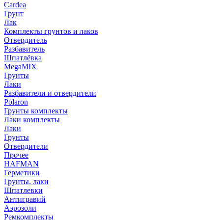
Cardea
Грунт
Лак
Комплекты грунтов и лаков
Отвердитель
Разбавитель
Шпатлёвка
MegaMIX
Грунты
Лаки
Разбавители и отвердители
Polaron
Грунты комплекты
Лаки комплекты
Лаки
Грунты
Отвердители
Прочее
HAFMAN
Герметики
Грунты, лаки
Шпатлевки
Антигравий
Аэрозоли
Ремкомплекты