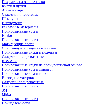
Покрытия на основе воска
Кисти и щётки
Аппликаторы
Салфетки и полотенца
Шампуни
Инструмент
Рекламные материалы
Полировальные круги
Hanko
Полировальные пасты
Матирующие пасты
Очищающие и Защитные составы
Полировальные диски и подошвы
Салфетки полировальные
RBS Auto
Полировальные круги на полиуретановой основе
Полировальные круги стандарт
Полировальные круги тонкие
Расходные материалы
Салфетки полировальные
Полировальные пасты
3М
Mirka
Полировальные пасты
Принадлежности