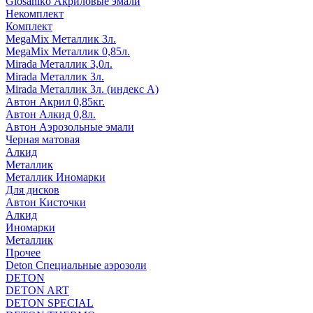
Glosaniko Акриловые эмали
Некомплект
Комплект
MegaMix Металлик 3л.
MegaMix Металлик 0,85л.
Mirada Металлик 3,0л.
Mirada Металлик 3л.
Mirada Металлик 3л. (индекс А)
Автон Акрил 0,85кг.
Автон Алкид 0,8л.
Автон Аэрозольные эмали
Черная матовая
Алкид
Металлик
Металлик Иномарки
Для дисков
Автон Кисточки
Алкид
Иномарки
Металлик
Прочее
Deton Специальные аэрозоли
DETON
DETON ART
DETON SPECIAL