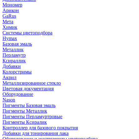
Мономер
Арикон
GaRus
Мета
Химик
Системы цветоподбора
Hymax
Базовая эмаль
Металлик
Перламутр
Ксираллик
Добавки
Колорстримы
Акрил
Металлизированное стекло
Цветовая документация
Оборудование
Nason
Пигменты Базовая эмаль
Пигменты Металлик
Пигменты Перламуртровые
Пигменты Ксиралик
Контроллер для базового покрытия
Добавки для тонирования лака
Оборудование и инструменты цветоподбора