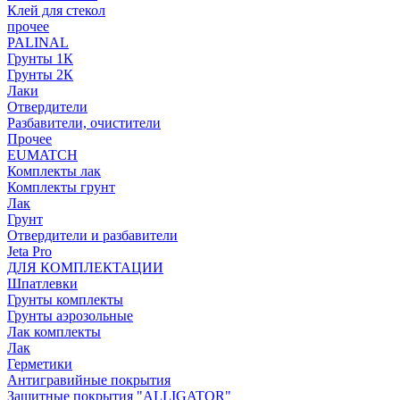
Клей для стекол
прочее
PALINAL
Грунты 1К
Грунты 2К
Лаки
Отвердители
Разбавители, очистители
Прочее
EUMATCH
Комплекты лак
Комплекты грунт
Лак
Грунт
Отвердители и разбавители
Jeta Pro
ДЛЯ КОМПЛЕКТАЦИИ
Шпатлевки
Грунты комплекты
Грунты аэрозольные
Лак комплекты
Лак
Герметики
Антигравийные покрытия
Защитные покрытия "ALLIGATOR"