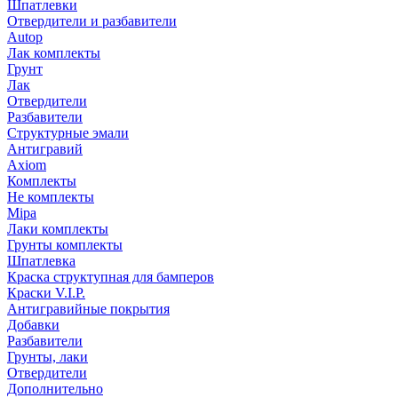
Шпатлевки
Отвердители и разбавители
Autop
Лак комплекты
Грунт
Лак
Отвердители
Разбавители
Структурные эмали
Антигравий
Axiom
Комплекты
Не комплекты
Mipa
Лаки комплекты
Грунты комплекты
Шпатлевка
Краска структупная для бамперов
Краски V.I.P.
Антигравийные покрытия
Добавки
Разбавители
Грунты, лаки
Отвердители
Дополнительно