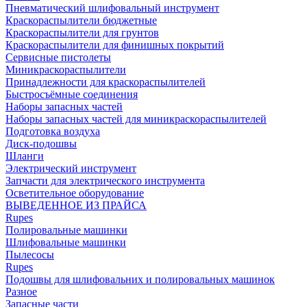
Пневматический шлифовальный инструмент
Краскораспылители бюджетные
Краскораспылители для грунтов
Краскораспылители для финишных покрытий
Сервисные пистолеты
Миникраскораспылители
Принадлежности для краскораспылителей
Быстросъёмные соединения
Наборы запасных частей
Наборы запасных частей для миникраскораспылителей
Подготовка воздуха
Диск-подошвы
Шланги
Электрический инструмент
Запчасти для электрического инструмента
Осветительное оборудование
ВЫВЕДЕННОЕ ИЗ ПРАЙСА
Rupes
Полировальные машинки
Шлифовальные машинки
Пылесосы
Rupes
Подошвы для шлифовальних и полировальных машинок
Разное
Запасные части