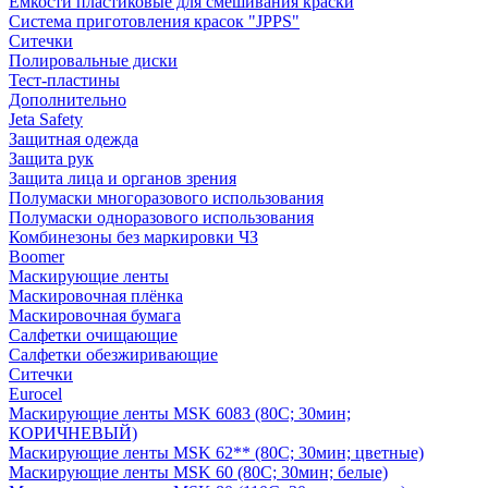
Емкости пластиковые для смешивания краски
Система приготовления красок "JPPS"
Ситечки
Полировальные диски
Тест-пластины
Дополнительно
Jeta Safety
Защитная одежда
Защита рук
Защита лица и органов зрения
Полумаски многоразового использования
Полумаски одноразового использования
Комбинезоны без маркировки ЧЗ
Boomer
Маскирующие ленты
Маскировочная плёнка
Маскировочная бумага
Салфетки очищающие
Салфетки обезжиривающие
Ситечки
Euroсel
Маскирующие ленты MSK 6083 (80С; 30мин;
КОРИЧНЕВЫЙ)
Маскирующие ленты MSK 62** (80С; 30мин; цветные)
Маскирующие ленты MSK 60 (80С; 30мин; белые)