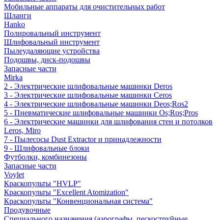
Мобильные аппараты для очистительных работ
Шланги
Hanko
Полировальный инструмент
Шлифовальный инструмент
Пылеудаляющие устройства
Подошвы, диск-подошвы
Запасные части
Mirka
2 - Электрические шлифовальные машинки Deros
3 - Электрические шлифовальные машинки Ceros
4 - Электрические шлифовальные машинки Deos;Ros2
5 - Пневматические шлифовальные машинки Os;Ros;Pros
6 - Электрические машинки для шлифования стен и потолков
Leros, Miro
7 - Пылесосы Dust Extractor и принадлежности
9 - Шлифовальные блоки
Футболки, комбинезоны
Запасные части
Voylet
Краскопульты "HVLP"
Краскопульты "Excellent Atomization"
Краскопульты "Конвенциональная система"
Продувочные
Специального назначения (аэрографы, пескоструйные,