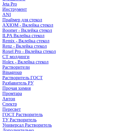
Jeta Pro
Инструмент
ANI
Праймер для стекол
AXIOM - Вклейка стекол
Boomer - Вклейка стекол
ILPA Вклейка стекол
Remix - Вклейка стекол
Renz - Вклейка стекол
Roxel Pro - Вклейка стекол
СТ молдинги
Holex - Вклейка стекол
Растворители
Binagroup
Растворитель ГОСТ
Разбавитель РУ
Прочая химия
Промтара
Автон
Спектр
Пересвет
ГОСТ Растворитель
ТУ Растворитель
Универсал Растворитель
Дополнительно