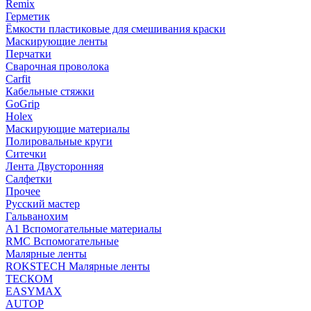
Remix
Герметик
Ёмкости пластиковые для смешивания краски
Маскирующие ленты
Перчатки
Сварочная проволока
Carfit
Кабельные стяжки
GoGrip
Holex
Маскирующие материалы
Полировальные круги
Ситечки
Лента Двусторонняя
Салфетки
Прочее
Русский мастер
Гальванохим
А1 Вспомогательные материалы
RMC Вспомогательные
Малярные ленты
ROKSTECH Малярные ленты
ТЕСКОМ
EASYMAX
AUTOP