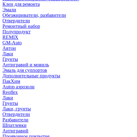
Клеи для ремонта
Эмали
Обезжириватели, разбавители
Отвердители
Ремонтный набор
Полупродукт
REMIX
GM-Auto
Автон
Лаки
Грунты
Антигравий и мовиль
Эмаль для суппортов
Дополнительные продукты
ПакХим
Autop аэрозоли
Reoflex
Лаки
Грунты
Лаки, грунты
Отвердители
Разбавители
Шпатлевки
Антигравий
Проявочное покрытие