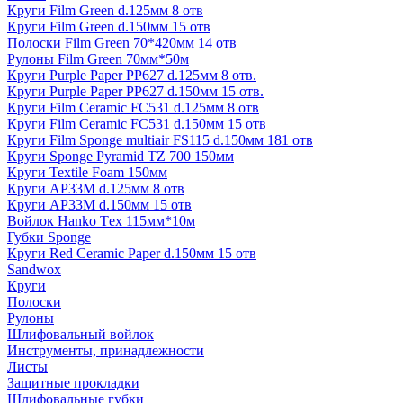
Круги Film Green d.125мм 8 отв
Круги Film Green d.150мм 15 отв
Полоски Film Green 70*420мм 14 отв
Рулоны Film Green 70мм*50м
Круги Purple Paper PP627 d.125мм 8 отв.
Круги Purple Paper PP627 d.150мм 15 отв.
Круги Film Ceramic FC531 d.125мм 8 отв
Круги Film Ceramic FC531 d.150мм 15 отв
Круги Film Sponge multiair FS115 d.150мм 181 отв
Круги Sponge Pyramid TZ 700 150мм
Круги Textile Foam 150мм
Круги AP33M d.125мм 8 отв
Круги AP33M d.150мм 15 отв
Войлок Hanko Tех 115мм*10м
Губки Sponge
Круги Red Ceramic Paper d.150мм 15 отв
Sandwox
Круги
Полоски
Рулоны
Шлифовальный войлок
Инструменты, принадлежности
Листы
Защитные прокладки
Шлифовальные губки