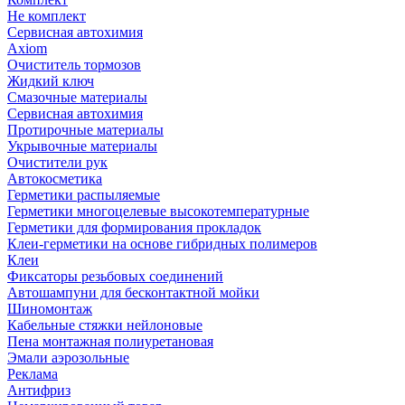
Не комплект
Сервисная автохимия
Axiom
Очиститель тормозов
Жидкий ключ
Смазочные материалы
Сервисная автохимия
Протирочные материалы
Укрывочные материалы
Очистители рук
Автокосметика
Герметики распыляемые
Герметики многоцелевые высокотемпературные
Герметики для формирования прокладок
Клеи-герметики на основе гибридных полимеров
Клеи
Фиксаторы резьбовых соединений
Автошампуни для бесконтактной мойки
Шиномонтаж
Кабельные стяжки нейлоновые
Пена монтажная полиуретановая
Эмали аэрозольные
Реклама
Антифриз