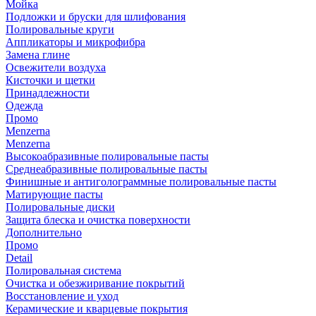
Мойка
Подложки и бруски для шлифования
Полировальные круги
Аппликаторы и микрофибра
Замена глине
Освежители воздуха
Кисточки и щетки
Принадлежности
Одежда
Промо
Menzerna
Menzerna
Высокоабразивные полировальные пасты
Среднеабразивные полировальные пасты
Финишные и антиголограммные полировальные пасты
Матирующие пасты
Полировальные диски
Защита блеска и очистка поверхности
Дополнительно
Промо
Detail
Полировальная система
Очистка и обезжиривание покрытий
Восстановление и уход
Керамические и кварцевые покрытия