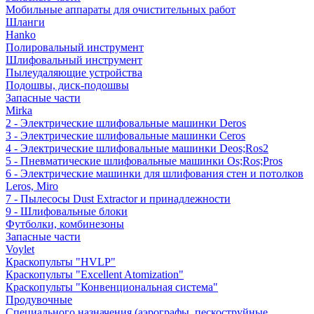
Мобильные аппараты для очистительных работ
Шланги
Hanko
Полировальный инструмент
Шлифовальный инструмент
Пылеудаляющие устройства
Подошвы, диск-подошвы
Запасные части
Mirka
2 - Электрические шлифовальные машинки Deros
3 - Электрические шлифовальные машинки Ceros
4 - Электрические шлифовальные машинки Deos;Ros2
5 - Пневматические шлифовальные машинки Os;Ros;Pros
6 - Электрические машинки для шлифования стен и потолков
Leros, Miro
7 - Пылесосы Dust Extractor и принадлежности
9 - Шлифовальные блоки
Футболки, комбинезоны
Запасные части
Voylet
Краскопульты "HVLP"
Краскопульты "Excellent Atomization"
Краскопульты "Конвенциональная система"
Продувочные
Специального назначения (аэрографы, пескоструйные,