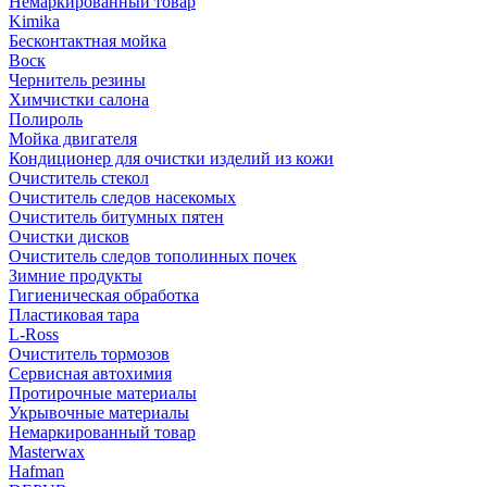
Немаркированный товар
Kimika
Бесконтактная мойка
Воск
Чернитель резины
Химчистки салона
Полироль
Мойка двигателя
Кондиционер для очистки изделий из кожи
Очиститель стекол
Очиститель следов насекомых
Очиститель битумных пятен
Очистки дисков
Очиститель следов тополинных почек
Зимние продукты
Гигиеническая обработка
Пластиковая тара
L-Ross
Очиститель тормозов
Сервисная автохимия
Протирочные материалы
Укрывочные материалы
Немаркированный товар
Masterwax
Hafman