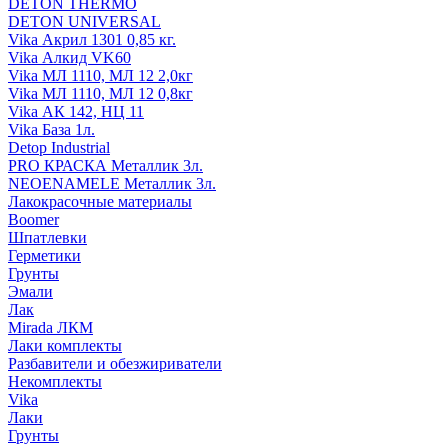
DETON THERMO
DETON UNIVERSAL
Vika Акрил 1301 0,85 кг.
Vika Алкид VK60
Vika МЛ 1110, МЛ 12 2,0кг
Vika МЛ 1110, МЛ 12 0,8кг
Vika АК 142, НЦ 11
Vika База 1л.
Detop Industrial
PRO КРАСКА Металлик 3л.
NEOENAMELE Металлик 3л.
Лакокрасочные материалы
Boomer
Шпатлевки
Герметики
Грунты
Эмали
Лак
Mirada ЛКМ
Лаки комплекты
Разбавители и обезжириватели
Некомплекты
Vika
Лаки
Грунты