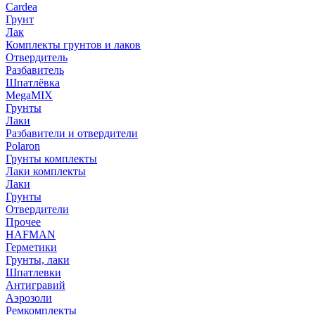
Cardea
Грунт
Лак
Комплекты грунтов и лаков
Отвердитель
Разбавитель
Шпатлёвка
MegaMIX
Грунты
Лаки
Разбавители и отвердители
Polaron
Грунты комплекты
Лаки комплекты
Лаки
Грунты
Отвердители
Прочее
HAFMAN
Герметики
Грунты, лаки
Шпатлевки
Антигравий
Аэрозоли
Ремкомплекты