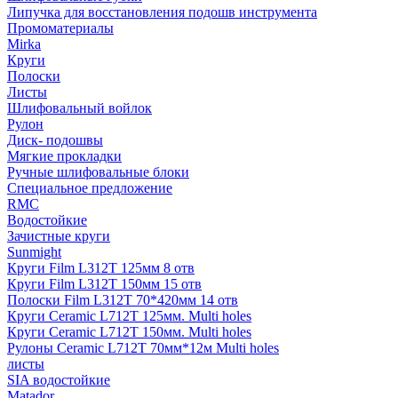
Липучка для восстановления подошв инструмента
Промоматериалы
Mirka
Круги
Полоски
Листы
Шлифовальный войлок
Рулон
Диск- подошвы
Мягкие прокладки
Ручные шлифовальные блоки
Специальное предложение
RMC
Водостойкие
Зачистные круги
Sunmight
Круги Film L312T 125мм 8 отв
Круги Film L312T 150мм 15 отв
Полоски Film L312T 70*420мм 14 отв
Круги Ceramic L712T 125мм. Multi holes
Круги Ceramic L712T 150мм. Multi holes
Рулоны Ceramic L712T 70мм*12м Multi holes
листы
SIA водостойкие
Matador