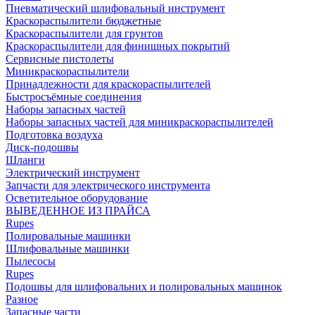
Пневматический шлифовальный инструмент
Краскораспылители бюджетные
Краскораспылители для грунтов
Краскораспылители для финишных покрытий
Сервисные пистолеты
Миникраскораспылители
Принадлежности для краскораспылителей
Быстросъёмные соединения
Наборы запасных частей
Наборы запасных частей для миникраскораспылителей
Подготовка воздуха
Диск-подошвы
Шланги
Электрический инструмент
Запчасти для электрического инструмента
Осветительное оборудование
ВЫВЕДЕННОЕ ИЗ ПРАЙСА
Rupes
Полировальные машинки
Шлифовальные машинки
Пылесосы
Rupes
Подошвы для шлифовальних и полировальных машинок
Разное
Запасные части