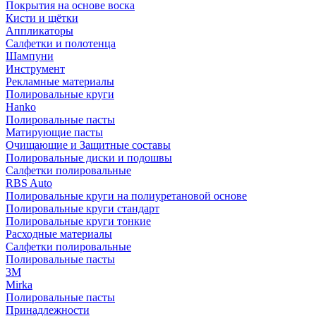
Покрытия на основе воска
Кисти и щётки
Аппликаторы
Салфетки и полотенца
Шампуни
Инструмент
Рекламные материалы
Полировальные круги
Hanko
Полировальные пасты
Матирующие пасты
Очищающие и Защитные составы
Полировальные диски и подошвы
Салфетки полировальные
RBS Auto
Полировальные круги на полиуретановой основе
Полировальные круги стандарт
Полировальные круги тонкие
Расходные материалы
Салфетки полировальные
Полировальные пасты
3М
Mirka
Полировальные пасты
Принадлежности