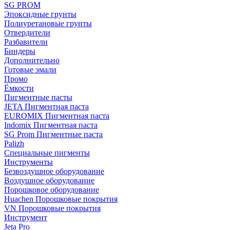
SG PROM
Эпоксидные грунты
Полиуретановые грунты
Отвердители
Разбавители
Биндеры
Дополнительно
Готовые эмали
Промо
Ёмкости
Пигментные пасты
JETA Пигментная паста
EUROMIX Пигментная паста
Indomix Пигментная паста
SG Prom Пигментные паста
Palizh
Специальные пигменты
Инструменты
Безвоздушное оборудование
Воздушное оборудование
Порошковое оборудование
Huachen Порошковые покрытия
VN Порошковые покрытия
Инструмент
Jeta Pro