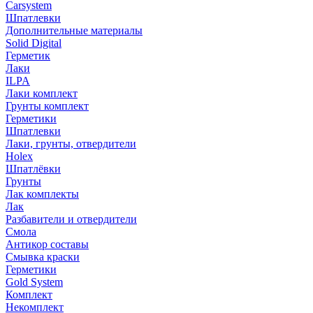
Carsystem
Шпатлевки
Дополнительные материалы
Solid Digital
Герметик
Лаки
ILPA
Лаки комплект
Грунты комплект
Герметики
Шпатлевки
Лаки, грунты, отвердители
Holex
Шпатлёвки
Грунты
Лак комплекты
Лак
Разбавители и отвердители
Смола
Антикор составы
Смывка краски
Герметики
Gold System
Комплект
Некомплект