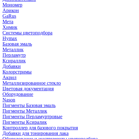
Мономер
Арикон
GaRus
Мета
Химик
Системы цветоподбора
Hymax
Базовая эмаль
Металлик
Перламутр
Ксираллик
Добавки
Колорстримы
Акрил
Металлизированное стекло
Цветовая документация
Оборудование
Nason
Пигменты Базовая эмаль
Пигменты Металлик
Пигменты Перламуртровые
Пигменты Ксиралик
Контроллер для базового покрытия
Добавки для тонирования лака
Оборудование и инструменты цветоподбора