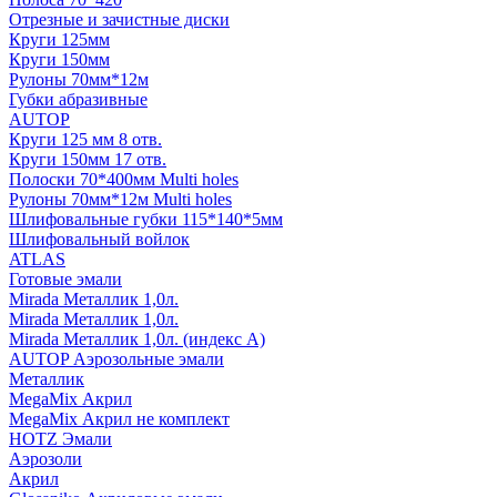
Отрезные и зачистные диски
Круги 125мм
Круги 150мм
Рулоны 70мм*12м
Губки абразивные
AUTOP
Круги 125 мм 8 отв.
Круги 150мм 17 отв.
Полоски 70*400мм Multi holes
Рулоны 70мм*12м Multi holes
Шлифовальные губки 115*140*5мм
Шлифовальный войлок
ATLAS
Готовые эмали
Mirada Металлик 1,0л.
Mirada Металлик 1,0л.
Mirada Металлик 1,0л. (индекс А)
AUTOP Аэрозольные эмали
Металлик
MegaMix Акрил
MegaMix Акрил не комплект
HOTZ Эмали
Аэрозоли
Акрил