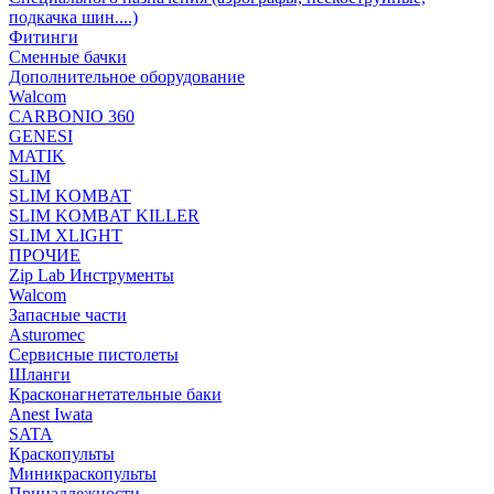
подкачка шин....)
Фитинги
Сменные бачки
Дополнительное оборудование
Walcom
CARBONIO 360
GENESI
MATIK
SLIM
SLIM KOMBAT
SLIM KOMBAT KILLER
SLIM XLIGHT
ПРОЧИЕ
Zip Lab Инструменты
Walсom
Запасные части
Asturomec
Сервисные пистолеты
Шланги
Красконагнетательные баки
Anest Iwata
SATA
Краскопульты
Миникраскопульты
Принадлежности