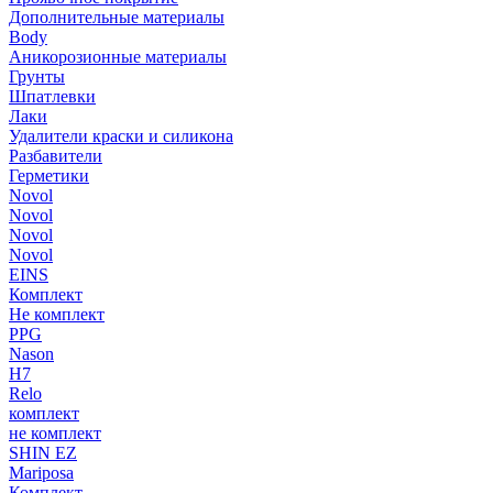
Дополнительные материалы
Body
Аникорозионные материалы
Грунты
Шпатлевки
Лаки
Удалители краски и силикона
Разбавители
Герметики
Novol
Novol
Novol
Novol
EINS
Комплект
Не комплект
PPG
Nason
H7
Relo
комплект
не комплект
SHIN EZ
Mariposa
Комплект