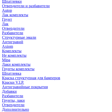
Шпатлевки
Отвердители и разбавители
Autop
Лак комплекты
Грунт
Лак
Отвердители
Разбавители
Структурные эмали
Антигравий
Axiom
Комплекты
Не комплекты
Mipa
Лаки комплекты
Грунты комплекты
Шпатлевка
Краска структупная для бамперов
Краски V.I.P.
Антигравийные покрытия
Добавки
Разбавители
Грунты, лаки
Отвердители
Дополнительно