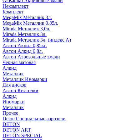
Glosaniko Акриловые эмали
Некомплект
Комплект
MegaMix Металлик 3л.
MegaMix Металлик 0,85л.
Mirada Металлик 3,0л.
Mirada Металлик 3л.
Mirada Металлик 3л. (индекс А)
Автон Акрил 0,85кг.
Автон Алкид 0,8л.
Автон Аэрозольные эмали
Черная матовая
Алкид
Металлик
Металлик Иномарки
Для дисков
Автон Кисточки
Алкид
Иномарки
Металлик
Прочее
Deton Специальные аэрозоли
DETON
DETON ART
DETON SPECIAL