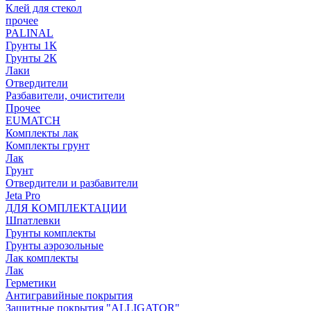
Клей для стекол
прочее
PALINAL
Грунты 1К
Грунты 2К
Лаки
Отвердители
Разбавители, очистители
Прочее
EUMATCH
Комплекты лак
Комплекты грунт
Лак
Грунт
Отвердители и разбавители
Jeta Pro
ДЛЯ КОМПЛЕКТАЦИИ
Шпатлевки
Грунты комплекты
Грунты аэрозольные
Лак комплекты
Лак
Герметики
Антигравийные покрытия
Защитные покрытия "ALLIGATOR"