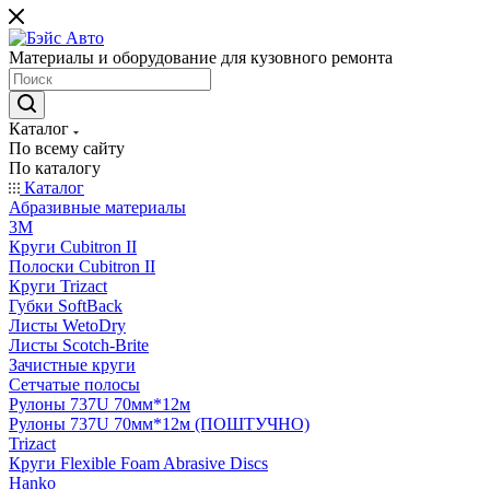
Материалы и оборудование для кузовного ремонта
Каталог
По всему сайту
По каталогу
Каталог
Абразивные материалы
3M
Круги Cubitron II
Полоски Cubitron II
Круги Trizact
Губки SoftBack
Листы WetoDry
Листы Scotch-Brite
Зачистные круги
Сетчатые полосы
Рулоны 737U 70мм*12м
Рулоны 737U 70мм*12м (ПОШТУЧНО)
Trizact
Круги Flexible Foam Abrasive Discs
Hanko