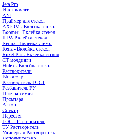
Jeta Pro
Инструмент
ANI
Праймер для стекол
AXIOM - Вклейка стекол
Boomer - Вклейка стекол
ILPA Вклейка стекол
Remix - Вклейка стекол
Renz - Вклейка стекол
Roxel Pro - Вклейка стекол
СТ молдинги
Holex - Вклейка стекол
Растворители
Binagroup
Растворитель ГОСТ
Разбавитель РУ
Прочая химия
Промтара
Автон
Спектр
Пересвет
ГОСТ Растворитель
ТУ Растворитель
Универсал Растворитель
Дополнительно