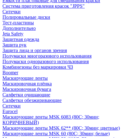
Емкости пластиковые для смешивания краски
Система приготовления красок "JPPS"
Ситечки
Полировальные диски
Тест-пластины
Дополнительно
Jeta Safety
Защитная одежда
Защита рук
Защита лица и органов зрения
Полумаски многоразового использования
Полумаски одноразового использования
Комбинезоны без маркировки ЧЗ
Boomer
Маскирующие ленты
Маскировочная плёнка
Маскировочная бумага
Салфетки очищающие
Салфетки обезжиривающие
Ситечки
Euroсel
Маскирующие ленты MSK 6083 (80С; 30мин;
КОРИЧНЕВЫЙ)
Маскирующие ленты MSK 62** (80С; 30мин; цветные)
Маскирующие ленты MSK 60 (80С; 30мин; белые)