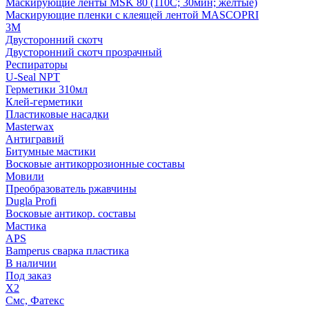
Маскирующие ленты MSK 80 (110С; 30мин; желтые)
Маскирующие пленки с клеящей лентой MASCOPRI
3M
Двусторонний скотч
Двусторонний скотч прозрачный
Респираторы
U-Seal NPT
Герметики 310мл
Клей-герметики
Пластиковые насадки
Masterwax
Антигравий
Битумные мастики
Восковые антикоррозионные составы
Мовили
Преобразователь ржавчины
Dugla Profi
Восковые антикор. составы
Мастика
APS
Bamperus сварка пластика
В наличии
Под заказ
X2
Смс, Фатекс