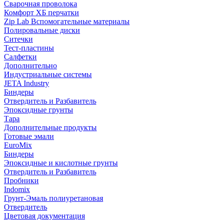
Сварочная проволока
Комфорт ХБ перчатки
Zip Lab Вспомогательные материалы
Полировальные диски
Ситечки
Тест-пластины
Салфетки
Дополнительно
Индустриальные системы
JETA Industry
Биндеры
Отвердитель и Разбавитель
Эпоксидные грунты
Тара
Дополнительные продукты
Готовые эмали
EuroMix
Биндеры
Эпоксидные и кислотные грунты
Отвердитель и Разбавитель
Пробники
Indomix
Грунт-Эмаль полиуретановая
Отвердитель
Цветовая документация