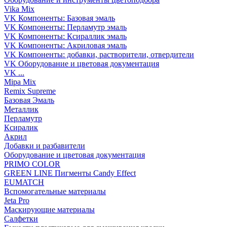
Vika Mix
VK Компоненты: Базовая эмаль
VK Компоненты: Перламутр эмаль
VK Компоненты: Ксираллик эмаль
VK Компоненты: Акриловая эмаль
VK Компоненты: добавки, растворители, отвердители
VK Оборудование и цветовая документация
VK ...
Mipa Mix
Remix Supreme
Базовая Эмаль
Металлик
Перламутр
Ксиралик
Акрил
Добавки и разбавители
Оборудование и цветовая документация
PRIMO COLOR
GREEN LINE Пигменты Candy Effect
EUMATCH
Вспомогательные материалы
Jeta Pro
Маскирующие материалы
Салфетки