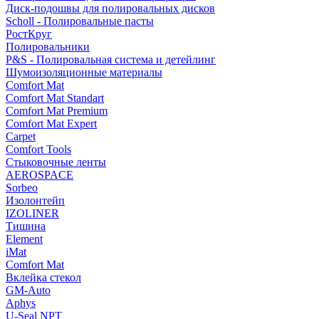
Диск-подошвы для полировальных дисков
Scholl - Полировальные пасты
РостКруг
Полировальники
P&S - Полировальная система и детейлинг
Шумоизоляционные материалы
Comfort Mat
Comfort Mat Standart
Comfort Mat Premium
Comfort Mat Expert
Carpet
Comfort Tools
Стыковочные ленты
AEROSPACE
Sorbeo
Изолонтейп
IZOLINER
Тишина
Element
iMat
Comfort Mat
Вклейка стекол
GM-Auto
Aphys
U-Seal NPT