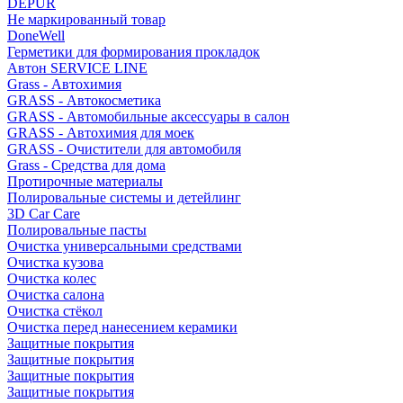
DEPUR
Не маркированный товар
DoneWell
Герметики для формирования прокладок
Автон SERVICE LINE
Grass - Автохимия
GRASS - Автокосметика
GRASS - Автомобильные аксессуары в салон
GRASS - Автохимия для моек
GRASS - Очистители для автомобиля
Grass - Средства для дома
Протирочные материалы
Полировальные системы и детейлинг
3D Car Care
Полировальные пасты
Очистка универсальными средствами
Очистка кузова
Очистка колес
Очистка салона
Очистка стёкол
Очистка перед нанесением керамики
Защитные покрытия
Защитные покрытия
Защитные покрытия
Защитные покрытия