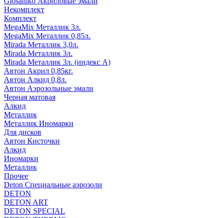
Glosaniko Акриловые эмали
Некомплект
Комплект
MegaMix Металлик 3л.
MegaMix Металлик 0,85л.
Mirada Металлик 3,0л.
Mirada Металлик 3л.
Mirada Металлик 3л. (индекс А)
Автон Акрил 0,85кг.
Автон Алкид 0,8л.
Автон Аэрозольные эмали
Черная матовая
Алкид
Металлик
Металлик Иномарки
Для дисков
Автон Кисточки
Алкид
Иномарки
Металлик
Прочее
Deton Специальные аэрозоли
DETON
DETON ART
DETON SPECIAL