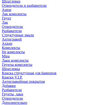
Шпатлевки
Отвердители и разбавители
Autop
Лак комплекты
Грунт
Лак
Отвердители
Разбавители
Структурные эмали
Антигравий
Axiom
Комплекты
Не комплекты
Mipa
Лаки комплекты
Грунты комплекты
Шпатлевка
Краска структупная для бамперов
Краски V.I.P.
Антигравийные покрытия
Добавки
Разбавители
Грунты, лаки
Отвердители
Дополнительно