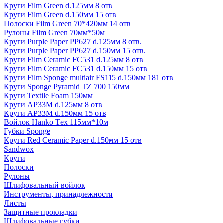
Круги Film Green d.125мм 8 отв
Круги Film Green d.150мм 15 отв
Полоски Film Green 70*420мм 14 отв
Рулоны Film Green 70мм*50м
Круги Purple Paper PP627 d.125мм 8 отв.
Круги Purple Paper PP627 d.150мм 15 отв.
Круги Film Ceramic FC531 d.125мм 8 отв
Круги Film Ceramic FC531 d.150мм 15 отв
Круги Film Sponge multiair FS115 d.150мм 181 отв
Круги Sponge Pyramid TZ 700 150мм
Круги Textile Foam 150мм
Круги AP33M d.125мм 8 отв
Круги AP33M d.150мм 15 отв
Войлок Hanko Tех 115мм*10м
Губки Sponge
Круги Red Ceramic Paper d.150мм 15 отв
Sandwox
Круги
Полоски
Рулоны
Шлифовальный войлок
Инструменты, принадлежности
Листы
Защитные прокладки
Шлифовальные губки