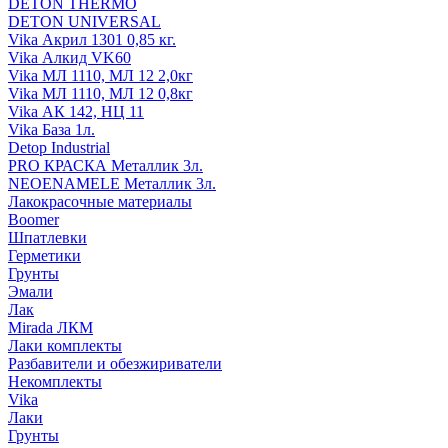
DETON THERMO
DETON UNIVERSAL
Vika Акрил 1301 0,85 кг.
Vika Алкид VK60
Vika МЛ 1110, МЛ 12 2,0кг
Vika МЛ 1110, МЛ 12 0,8кг
Vika АК 142, НЦ 11
Vika База 1л.
Detop Industrial
PRO КРАСКА Металлик 3л.
NEOENAMELE Металлик 3л.
Лакокрасочные материалы
Boomer
Шпатлевки
Герметики
Грунты
Эмали
Лак
Mirada ЛКМ
Лаки комплекты
Разбавители и обезжириватели
Некомплекты
Vika
Лаки
Грунты