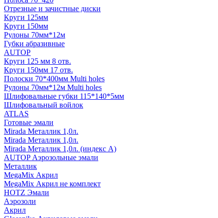
Отрезные и зачистные диски
Круги 125мм
Круги 150мм
Рулоны 70мм*12м
Губки абразивные
AUTOP
Круги 125 мм 8 отв.
Круги 150мм 17 отв.
Полоски 70*400мм Multi holes
Рулоны 70мм*12м Multi holes
Шлифовальные губки 115*140*5мм
Шлифовальный войлок
ATLAS
Готовые эмали
Mirada Металлик 1,0л.
Mirada Металлик 1,0л.
Mirada Металлик 1,0л. (индекс А)
AUTOP Аэрозольные эмали
Металлик
MegaMix Акрил
MegaMix Акрил не комплект
HOTZ Эмали
Аэрозоли
Акрил