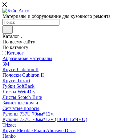
Материалы и оборудование для кузовного ремонта
Каталог
По всему сайту
По каталогу
Каталог
Абразивные материалы
3M
Круги Cubitron II
Полоски Cubitron II
Круги Trizact
Губки SoftBack
Листы WetoDry
Листы Scotch-Brite
Зачистные круги
Сетчатые полосы
Рулоны 737U 70мм*12м
Рулоны 737U 70мм*12м (ПОШТУЧНО)
Trizact
Круги Flexible Foam Abrasive Discs
Hanko