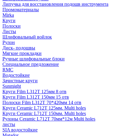
Липучка для восстановления подошв инструмента
Промоматериалы
Mirka
Круги
Полоски
Листы
Шлифовальный войлок
Рулон
Диск- подошвы
Мягкие прокладки
Ручные шлифовальные блоки
Специальное предложение
RMC
Водостойкие
Зачистные круги
Sunmight
Круги Film L312T 125мм 8 отв
Круги Film L312T 150мм 15 отв
Полоски Film L312T 70*420мм 14 отв
Круги Ceramic L712T 125мм. Multi holes
Круги Ceramic L712T 150мм. Multi holes
Рулоны Ceramic L712T 70мм*12м Multi holes
листы
SIA водостойкие
Matador