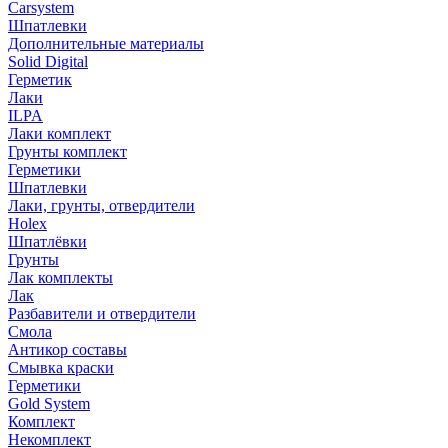
Carsystem
Шпатлевки
Дополнительные материалы
Solid Digital
Герметик
Лаки
ILPA
Лаки комплект
Грунты комплект
Герметики
Шпатлевки
Лаки, грунты, отвердители
Holex
Шпатлёвки
Грунты
Лак комплекты
Лак
Разбавители и отвердители
Смола
Антикор составы
Смывка краски
Герметики
Gold System
Комплект
Некомплект