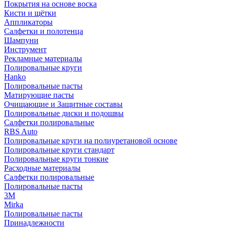
Покрытия на основе воска
Кисти и щётки
Аппликаторы
Салфетки и полотенца
Шампуни
Инструмент
Рекламные материалы
Полировальные круги
Hanko
Полировальные пасты
Матирующие пасты
Очищающие и Защитные составы
Полировальные диски и подошвы
Салфетки полировальные
RBS Auto
Полировальные круги на полиуретановой основе
Полировальные круги стандарт
Полировальные круги тонкие
Расходные материалы
Салфетки полировальные
Полировальные пасты
3М
Mirka
Полировальные пасты
Принадлежности