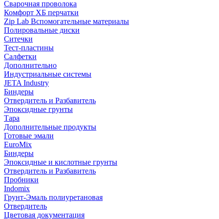
Сварочная проволока
Комфорт ХБ перчатки
Zip Lab Вспомогательные материалы
Полировальные диски
Ситечки
Тест-пластины
Салфетки
Дополнительно
Индустриальные системы
JETA Industry
Биндеры
Отвердитель и Разбавитель
Эпоксидные грунты
Тара
Дополнительные продукты
Готовые эмали
EuroMix
Биндеры
Эпоксидные и кислотные грунты
Отвердитель и Разбавитель
Пробники
Indomix
Грунт-Эмаль полиуретановая
Отвердитель
Цветовая документация