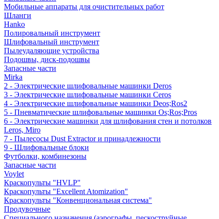
Мобильные аппараты для очистительных работ
Шланги
Hanko
Полировальный инструмент
Шлифовальный инструмент
Пылеудаляющие устройства
Подошвы, диск-подошвы
Запасные части
Mirka
2 - Электрические шлифовальные машинки Deros
3 - Электрические шлифовальные машинки Ceros
4 - Электрические шлифовальные машинки Deos;Ros2
5 - Пневматические шлифовальные машинки Os;Ros;Pros
6 - Электрические машинки для шлифования стен и потолков
Leros, Miro
7 - Пылесосы Dust Extractor и принадлежности
9 - Шлифовальные блоки
Футболки, комбинезоны
Запасные части
Voylet
Краскопульты "HVLP"
Краскопульты "Excellent Atomization"
Краскопульты "Конвенциональная система"
Продувочные
Специального назначения (аэрографы, пескоструйные,