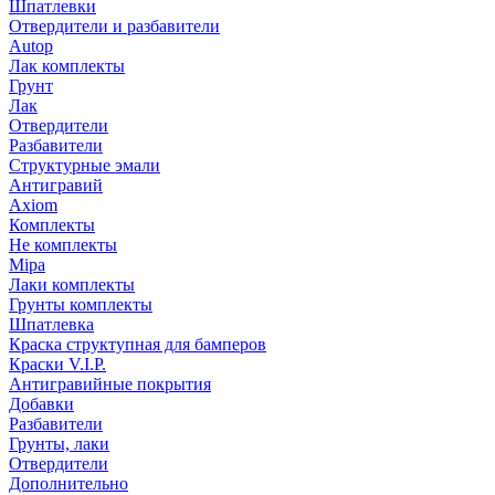
Шпатлевки
Отвердители и разбавители
Autop
Лак комплекты
Грунт
Лак
Отвердители
Разбавители
Структурные эмали
Антигравий
Axiom
Комплекты
Не комплекты
Mipa
Лаки комплекты
Грунты комплекты
Шпатлевка
Краска структупная для бамперов
Краски V.I.P.
Антигравийные покрытия
Добавки
Разбавители
Грунты, лаки
Отвердители
Дополнительно