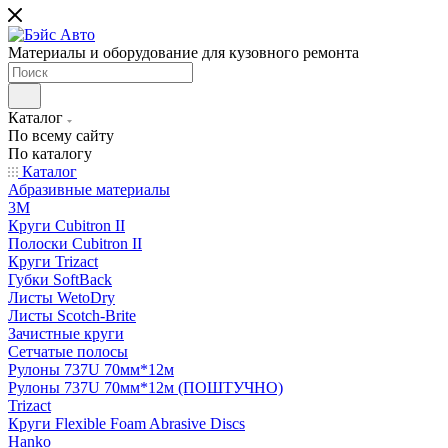
Материалы и оборудование для кузовного ремонта
Каталог
По всему сайту
По каталогу
Каталог
Абразивные материалы
3M
Круги Cubitron II
Полоски Cubitron II
Круги Trizact
Губки SoftBack
Листы WetoDry
Листы Scotch-Brite
Зачистные круги
Сетчатые полосы
Рулоны 737U 70мм*12м
Рулоны 737U 70мм*12м (ПОШТУЧНО)
Trizact
Круги Flexible Foam Abrasive Discs
Hanko