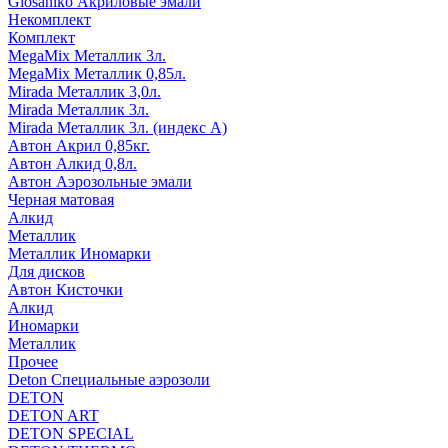
Glosaniko Акриловые эмали
Некомплект
Комплект
MegaMix Металлик 3л.
MegaMix Металлик 0,85л.
Mirada Металлик 3,0л.
Mirada Металлик 3л.
Mirada Металлик 3л. (индекс А)
Автон Акрил 0,85кг.
Автон Алкид 0,8л.
Автон Аэрозольные эмали
Черная матовая
Алкид
Металлик
Металлик Иномарки
Для дисков
Автон Кисточки
Алкид
Иномарки
Металлик
Прочее
Deton Специальные аэрозоли
DETON
DETON ART
DETON SPECIAL