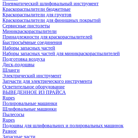
Пневматический шлифовальный инструмент
Краскораспылители бюджетные
Краскораспылители для грунтов
Краскораспылители для финишных покрытий
Сервисные пистолеты
Миникраскораспылители
Принадлежности для краскораспылителей
Быстросъёмные соединения
Наборы запасных частей
Наборы запасных частей для миникраскораспылителей
Подготовка воздуха
Диск-подошвы
Шланги
Электрический инструмент
Запчасти для электрического инструмента
Осветительное оборудование
ВЫВЕДЕННОЕ ИЗ ПРАЙСА
Rupes
Полировальные машинки
Шлифовальные машинки
Пылесосы
Rupes
Подошвы для шлифовальних и полировальных машинок
Разное
Запасные части