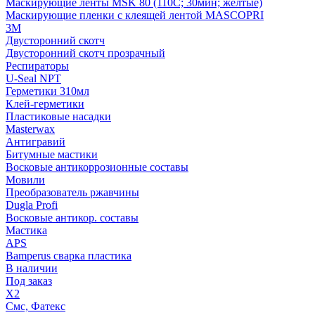
Маскирующие ленты MSK 80 (110С; 30мин; желтые)
Маскирующие пленки с клеящей лентой MASCOPRI
3M
Двусторонний скотч
Двусторонний скотч прозрачный
Респираторы
U-Seal NPT
Герметики 310мл
Клей-герметики
Пластиковые насадки
Masterwax
Антигравий
Битумные мастики
Восковые антикоррозионные составы
Мовили
Преобразователь ржавчины
Dugla Profi
Восковые антикор. составы
Мастика
APS
Bamperus сварка пластика
В наличии
Под заказ
X2
Смс, Фатекс