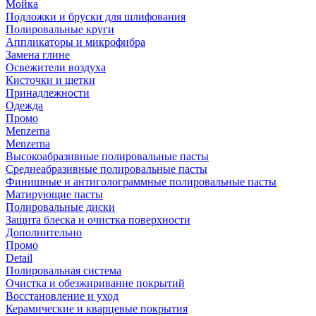
Мойка
Подложки и бруски для шлифования
Полировальные круги
Аппликаторы и микрофибра
Замена глине
Освежители воздуха
Кисточки и щетки
Принадлежности
Одежда
Промо
Menzerna
Menzerna
Высокоабразивные полировальные пасты
Среднеабразивные полировальные пасты
Финишные и антиголограммные полировальные пасты
Матирующие пасты
Полировальные диски
Защита блеска и очистка поверхности
Дополнительно
Промо
Detail
Полировальная система
Очистка и обезжиривание покрытий
Восстановление и уход
Керамические и кварцевые покрытия