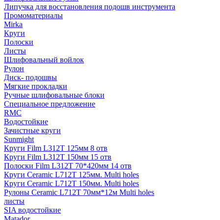
Липучка для восстановления подошв инструмента
Промоматериалы
Mirka
Круги
Полоски
Листы
Шлифовальный войлок
Рулон
Диск- подошвы
Мягкие прокладки
Ручные шлифовальные блоки
Специальное предложение
RMC
Водостойкие
Зачистные круги
Sunmight
Круги Film L312T 125мм 8 отв
Круги Film L312T 150мм 15 отв
Полоски Film L312T 70*420мм 14 отв
Круги Ceramic L712T 125мм. Multi holes
Круги Ceramic L712T 150мм. Multi holes
Рулоны Ceramic L712T 70мм*12м Multi holes
листы
SIA водостойкие
Matador