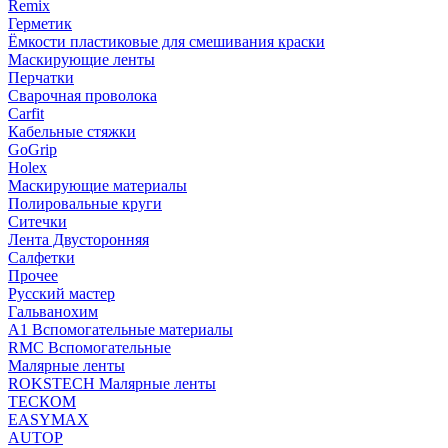
Remix
Герметик
Ёмкости пластиковые для смешивания краски
Маскирующие ленты
Перчатки
Сварочная проволока
Carfit
Кабельные стяжки
GoGrip
Holex
Маскирующие материалы
Полировальные круги
Ситечки
Лента Двусторонняя
Салфетки
Прочее
Русский мастер
Гальванохим
А1 Вспомогательные материалы
RMC Вспомогательные
Малярные ленты
ROKSTECH Малярные ленты
ТЕСКОМ
EASYMAX
AUTOP