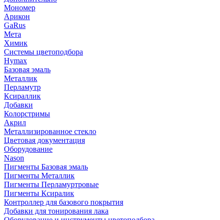
Мономер
Арикон
GaRus
Мета
Химик
Системы цветоподбора
Hymax
Базовая эмаль
Металлик
Перламутр
Ксираллик
Добавки
Колорстримы
Акрил
Металлизированное стекло
Цветовая документация
Оборудование
Nason
Пигменты Базовая эмаль
Пигменты Металлик
Пигменты Перламуртровые
Пигменты Ксиралик
Контроллер для базового покрытия
Добавки для тонирования лака
Оборудование и инструменты цветоподбора