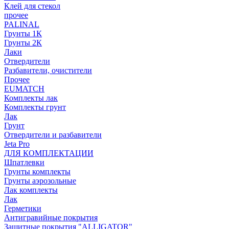
Клей для стекол
прочее
PALINAL
Грунты 1К
Грунты 2К
Лаки
Отвердители
Разбавители, очистители
Прочее
EUMATCH
Комплекты лак
Комплекты грунт
Лак
Грунт
Отвердители и разбавители
Jeta Pro
ДЛЯ КОМПЛЕКТАЦИИ
Шпатлевки
Грунты комплекты
Грунты аэрозольные
Лак комплекты
Лак
Герметики
Антигравийные покрытия
Защитные покрытия "ALLIGATOR"