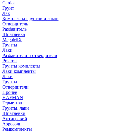
Cardea
Грунт
Лак
Комплекты грунтов и лаков
Отвердитель
Разбавитель
Шпатлёвка
MegaMIX
Грунты
Лаки
Разбавители и отвердители
Polaron
Грунты комплекты
Лаки комплекты
Лаки
Грунты
Отвердители
Прочее
HAFMAN
Герметики
Грунты, лаки
Шпатлевки
Антигравий
Аэрозоли
Ремкомплекты