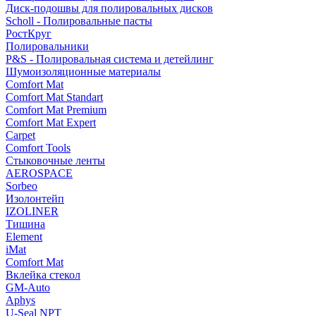
Диск-подошвы для полировальных дисков
Scholl - Полировальные пасты
РостКруг
Полировальники
P&S - Полировальная система и детейлинг
Шумоизоляционные материалы
Comfort Mat
Comfort Mat Standart
Comfort Mat Premium
Comfort Mat Expert
Carpet
Comfort Tools
Стыковочные ленты
AEROSPACE
Sorbeo
Изолонтейп
IZOLINER
Тишина
Element
iMat
Comfort Mat
Вклейка стекол
GM-Auto
Aphys
U-Seal NPT