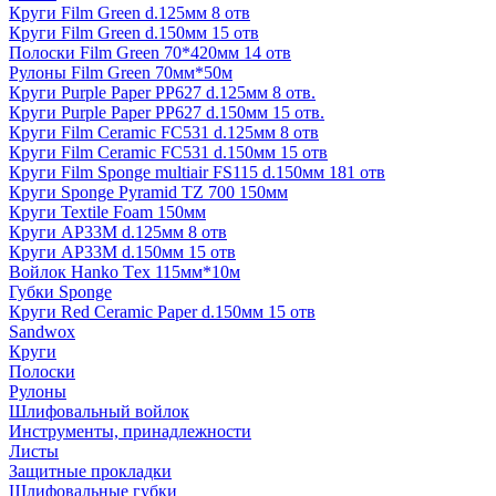
Круги Film Green d.125мм 8 отв
Круги Film Green d.150мм 15 отв
Полоски Film Green 70*420мм 14 отв
Рулоны Film Green 70мм*50м
Круги Purple Paper PP627 d.125мм 8 отв.
Круги Purple Paper PP627 d.150мм 15 отв.
Круги Film Ceramic FC531 d.125мм 8 отв
Круги Film Ceramic FC531 d.150мм 15 отв
Круги Film Sponge multiair FS115 d.150мм 181 отв
Круги Sponge Pyramid TZ 700 150мм
Круги Textile Foam 150мм
Круги AP33M d.125мм 8 отв
Круги AP33M d.150мм 15 отв
Войлок Hanko Tех 115мм*10м
Губки Sponge
Круги Red Ceramic Paper d.150мм 15 отв
Sandwox
Круги
Полоски
Рулоны
Шлифовальный войлок
Инструменты, принадлежности
Листы
Защитные прокладки
Шлифовальные губки