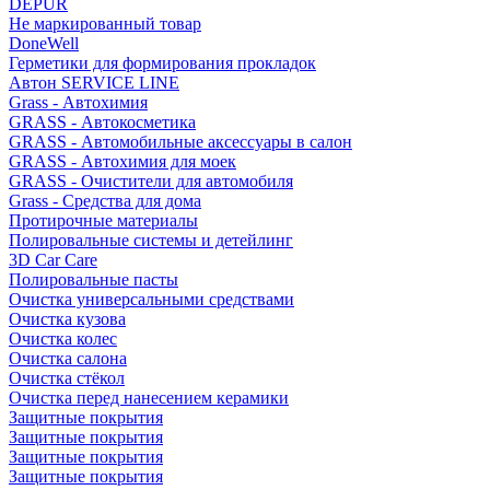
DEPUR
Не маркированный товар
DoneWell
Герметики для формирования прокладок
Автон SERVICE LINE
Grass - Автохимия
GRASS - Автокосметика
GRASS - Автомобильные аксессуары в салон
GRASS - Автохимия для моек
GRASS - Очистители для автомобиля
Grass - Средства для дома
Протирочные материалы
Полировальные системы и детейлинг
3D Car Care
Полировальные пасты
Очистка универсальными средствами
Очистка кузова
Очистка колес
Очистка салона
Очистка стёкол
Очистка перед нанесением керамики
Защитные покрытия
Защитные покрытия
Защитные покрытия
Защитные покрытия