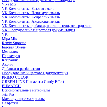
Vika Mix
VK Компоненты: Базовая эмаль
VK Компоненты: Перламутр эмаль
VK Компоненты: Ксираллик эмаль
VK Компоненты: Акриловая эмаль
VK Компоненты: добавки, растворители, отвердители
VK Оборудование и цветовая документация
VK ...
Mipa Mix
Remix Supreme
Базовая Эмаль
Металлик
Перламутр
Ксиралик
Акрил
Добавки и разбавители
Оборудование и цветовая документация
PRIMO COLOR
GREEN LINE Пигменты Candy Effect
EUMATCH
Вспомогательные материалы
Jeta Pro
Маскирующие материалы
Салфетки