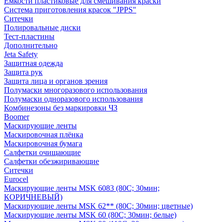
Емкости пластиковые для смешивания краски
Система приготовления красок "JPPS"
Ситечки
Полировальные диски
Тест-пластины
Дополнительно
Jeta Safety
Защитная одежда
Защита рук
Защита лица и органов зрения
Полумаски многоразового использования
Полумаски одноразового использования
Комбинезоны без маркировки ЧЗ
Boomer
Маскирующие ленты
Маскировочная плёнка
Маскировочная бумага
Салфетки очищающие
Салфетки обезжиривающие
Ситечки
Euroсel
Маскирующие ленты MSK 6083 (80С; 30мин;
КОРИЧНЕВЫЙ)
Маскирующие ленты MSK 62** (80С; 30мин; цветные)
Маскирующие ленты MSK 60 (80С; 30мин; белые)