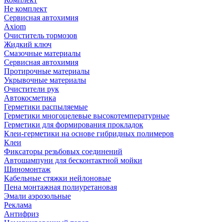
Не комплект
Сервисная автохимия
Axiom
Очиститель тормозов
Жидкий ключ
Смазочные материалы
Сервисная автохимия
Протирочные материалы
Укрывочные материалы
Очистители рук
Автокосметика
Герметики распыляемые
Герметики многоцелевые высокотемпературные
Герметики для формирования прокладок
Клеи-герметики на основе гибридных полимеров
Клеи
Фиксаторы резьбовых соединений
Автошампуни для бесконтактной мойки
Шиномонтаж
Кабельные стяжки нейлоновые
Пена монтажная полиуретановая
Эмали аэрозольные
Реклама
Антифриз