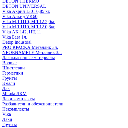
DETON THERMO
DETON UNIVERSAL
Vika Акрил 1301 0,85 кг.
Vika Алкид VK60
Vika МЛ 1110, МЛ 12 2,0кг
Vika МЛ 1110, МЛ 12 0,8кг
Vika АК 142, НЦ 11
Vika База 1л.
Detop Industrial
PRO КРАСКА Металлик 3л.
NEOENAMELE Металлик 3л.
Лакокрасочные материалы
Boomer
Шпатлевки
Герметики
Грунты
Эмали
Лак
Mirada ЛКМ
Лаки комплекты
Разбавители и обезжириватели
Некомплекты
Vika
Лаки
Грунты