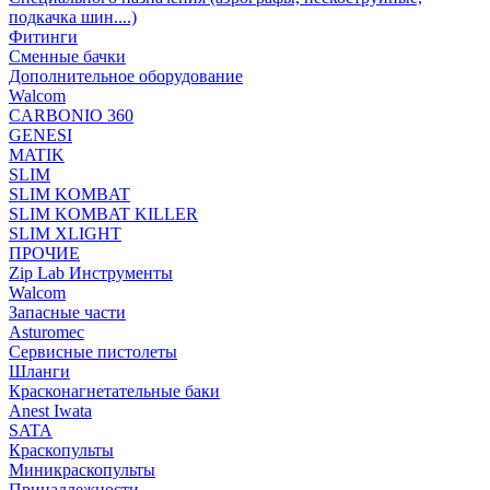
подкачка шин....)
Фитинги
Сменные бачки
Дополнительное оборудование
Walcom
CARBONIO 360
GENESI
MATIK
SLIM
SLIM KOMBAT
SLIM KOMBAT KILLER
SLIM XLIGHT
ПРОЧИЕ
Zip Lab Инструменты
Walсom
Запасные части
Asturomec
Сервисные пистолеты
Шланги
Красконагнетательные баки
Anest Iwata
SATA
Краскопульты
Миникраскопульты
Принадлежности