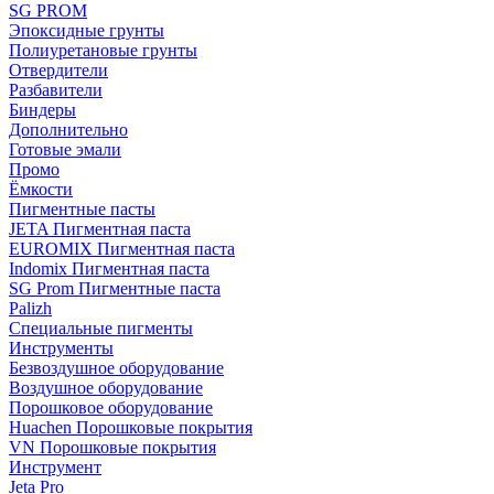
SG PROM
Эпоксидные грунты
Полиуретановые грунты
Отвердители
Разбавители
Биндеры
Дополнительно
Готовые эмали
Промо
Ёмкости
Пигментные пасты
JETA Пигментная паста
EUROMIX Пигментная паста
Indomix Пигментная паста
SG Prom Пигментные паста
Palizh
Специальные пигменты
Инструменты
Безвоздушное оборудование
Воздушное оборудование
Порошковое оборудование
Huachen Порошковые покрытия
VN Порошковые покрытия
Инструмент
Jeta Pro