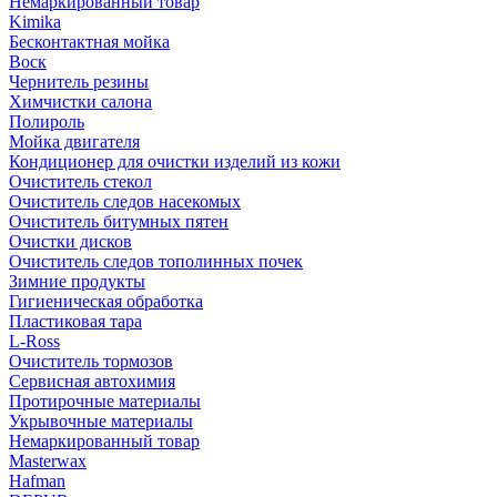
Немаркированный товар
Kimika
Бесконтактная мойка
Воск
Чернитель резины
Химчистки салона
Полироль
Мойка двигателя
Кондиционер для очистки изделий из кожи
Очиститель стекол
Очиститель следов насекомых
Очиститель битумных пятен
Очистки дисков
Очиститель следов тополинных почек
Зимние продукты
Гигиеническая обработка
Пластиковая тара
L-Ross
Очиститель тормозов
Сервисная автохимия
Протирочные материалы
Укрывочные материалы
Немаркированный товар
Masterwax
Hafman