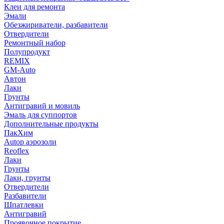
Клеи для ремонта
Эмали
Обезжириватели, разбавители
Отвердители
Ремонтный набор
Полупродукт
REMIX
GM-Auto
Автон
Лаки
Грунты
Антигравий и мовиль
Эмаль для суппортов
Дополнительные продукты
ПакХим
Autop аэрозоли
Reoflex
Лаки
Грунты
Лаки, грунты
Отвердители
Разбавители
Шпатлевки
Антигравий
Проявочное покрытие