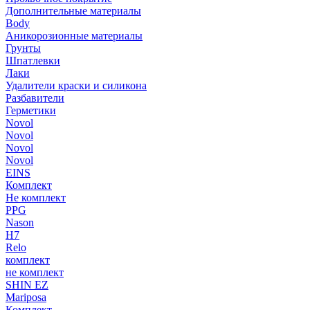
Дополнительные материалы
Body
Аникорозионные материалы
Грунты
Шпатлевки
Лаки
Удалители краски и силикона
Разбавители
Герметики
Novol
Novol
Novol
Novol
EINS
Комплект
Не комплект
PPG
Nason
H7
Relo
комплект
не комплект
SHIN EZ
Mariposa
Комплект