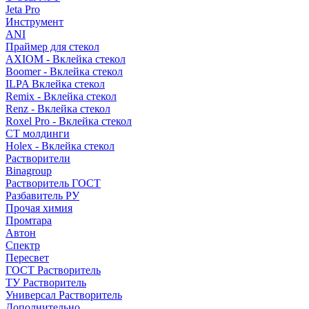
Jeta Pro
Инструмент
ANI
Праймер для стекол
AXIOM - Вклейка стекол
Boomer - Вклейка стекол
ILPA Вклейка стекол
Remix - Вклейка стекол
Renz - Вклейка стекол
Roxel Pro - Вклейка стекол
СТ молдинги
Holex - Вклейка стекол
Растворители
Binagroup
Растворитель ГОСТ
Разбавитель РУ
Прочая химия
Промтара
Автон
Спектр
Пересвет
ГОСТ Растворитель
ТУ Растворитель
Универсал Растворитель
Дополнительно