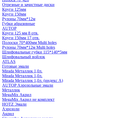
Отрезные и зачистные диски
Круги 125мм
Круги 150мм
Рулоны 70мм*12м
Губки абразивные
AUTOP
Круги 125 мм 8 отв.
Круги 150мм 17 отв.
Полоски 70*400мм Multi holes
Рулоны 70мм*12м Multi holes
Шлифовальные губки 115*140*5мм
Шлифовальный войлок
ATLAS
Готовые эмали
Mirada Металлик 1,0л.
Mirada Металлик 1,0л.
Mirada Металлик 1,0л. (индекс А)
AUTOP Аэрозольные эмали
Металлик
MegaMix Акрил
MegaMix Акрил не комплект
HOTZ Эмали
Аэрозоли
Акрил