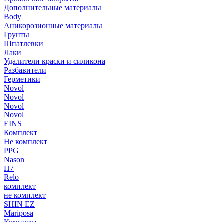
Дополнительные материалы
Body
Аникорозионные материалы
Грунты
Шпатлевки
Лаки
Удалители краски и силикона
Разбавители
Герметики
Novol
Novol
Novol
Novol
EINS
Комплект
Не комплект
PPG
Nason
H7
Relo
комплект
не комплект
SHIN EZ
Mariposa
Комплект