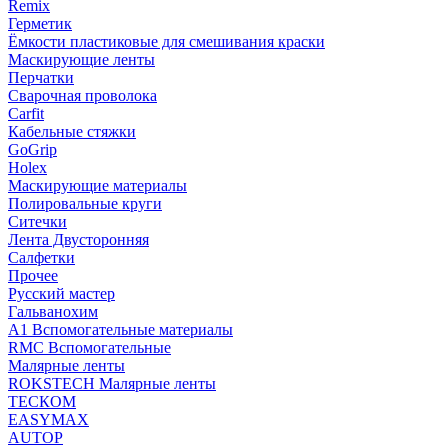
Remix
Герметик
Ёмкости пластиковые для смешивания краски
Маскирующие ленты
Перчатки
Сварочная проволока
Carfit
Кабельные стяжки
GoGrip
Holex
Маскирующие материалы
Полировальные круги
Ситечки
Лента Двусторонняя
Салфетки
Прочее
Русский мастер
Гальванохим
А1 Вспомогательные материалы
RMC Вспомогательные
Малярные ленты
ROKSTECH Малярные ленты
ТЕСКОМ
EASYMAX
AUTOP