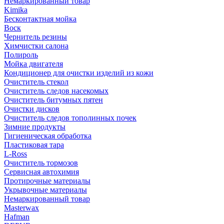
Немаркированный товар
Kimika
Бесконтактная мойка
Воск
Чернитель резины
Химчистки салона
Полироль
Мойка двигателя
Кондиционер для очистки изделий из кожи
Очиститель стекол
Очиститель следов насекомых
Очиститель битумных пятен
Очистки дисков
Очиститель следов тополинных почек
Зимние продукты
Гигиеническая обработка
Пластиковая тара
L-Ross
Очиститель тормозов
Сервисная автохимия
Протирочные материалы
Укрывочные материалы
Немаркированный товар
Masterwax
Hafman