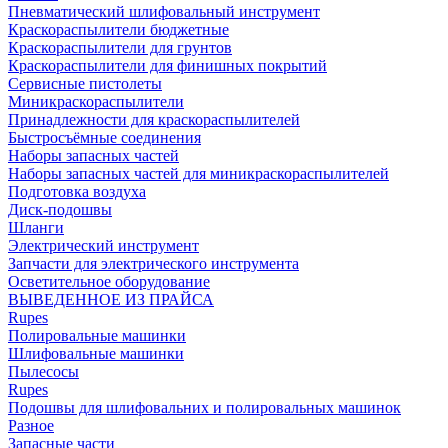
Пневматический шлифовальный инструмент
Краскораспылители бюджетные
Краскораспылители для грунтов
Краскораспылители для финишных покрытий
Сервисные пистолеты
Миникраскораспылители
Принадлежности для краскораспылителей
Быстросъёмные соединения
Наборы запасных частей
Наборы запасных частей для миникраскораспылителей
Подготовка воздуха
Диск-подошвы
Шланги
Электрический инструмент
Запчасти для электрического инструмента
Осветительное оборудование
ВЫВЕДЕННОЕ ИЗ ПРАЙСА
Rupes
Полировальные машинки
Шлифовальные машинки
Пылесосы
Rupes
Подошвы для шлифовальних и полировальных машинок
Разное
Запасные части