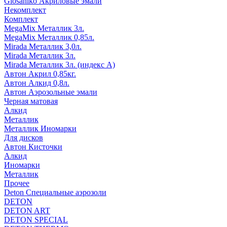
Glosaniko Акриловые эмали
Некомплект
Комплект
MegaMix Металлик 3л.
MegaMix Металлик 0,85л.
Mirada Металлик 3,0л.
Mirada Металлик 3л.
Mirada Металлик 3л. (индекс А)
Автон Акрил 0,85кг.
Автон Алкид 0,8л.
Автон Аэрозольные эмали
Черная матовая
Алкид
Металлик
Металлик Иномарки
Для дисков
Автон Кисточки
Алкид
Иномарки
Металлик
Прочее
Deton Специальные аэрозоли
DETON
DETON ART
DETON SPECIAL