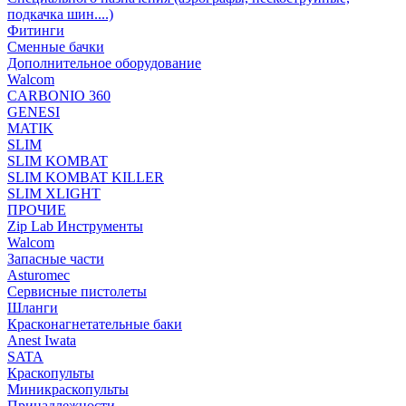
подкачка шин....)
Фитинги
Сменные бачки
Дополнительное оборудование
Walcom
CARBONIO 360
GENESI
MATIK
SLIM
SLIM KOMBAT
SLIM KOMBAT KILLER
SLIM XLIGHT
ПРОЧИЕ
Zip Lab Инструменты
Walсom
Запасные части
Asturomec
Сервисные пистолеты
Шланги
Красконагнетательные баки
Anest Iwata
SATA
Краскопульты
Миникраскопульты
Принадлежности