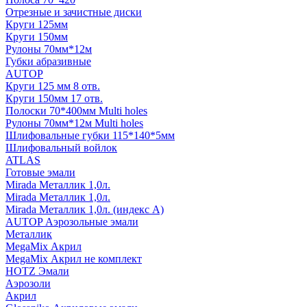
Отрезные и зачистные диски
Круги 125мм
Круги 150мм
Рулоны 70мм*12м
Губки абразивные
AUTOP
Круги 125 мм 8 отв.
Круги 150мм 17 отв.
Полоски 70*400мм Multi holes
Рулоны 70мм*12м Multi holes
Шлифовальные губки 115*140*5мм
Шлифовальный войлок
ATLAS
Готовые эмали
Mirada Металлик 1,0л.
Mirada Металлик 1,0л.
Mirada Металлик 1,0л. (индекс А)
AUTOP Аэрозольные эмали
Металлик
MegaMix Акрил
MegaMix Акрил не комплект
HOTZ Эмали
Аэрозоли
Акрил