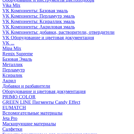
Vika Mix
VK Компоненты: Базовая эмаль
VK Компоненты: Перламутр эмаль
VK Компоненты: Ксираллик эмаль
VK Компоненты: Акриловая эмаль
VK Компоненты: добавки, растворители, отвердители
VK Оборудование и цветовая документация
VK ...
Mipa Mix
Remix Supreme
Базовая Эмаль
Металлик
Перламутр
Ксиралик
Акрил
Добавки и разбавители
Оборудование и цветовая документация
PRIMO COLOR
GREEN LINE Пигменты Candy Effect
EUMATCH
Вспомогательные материалы
Jeta Pro
Маскирующие материалы
Салфетки