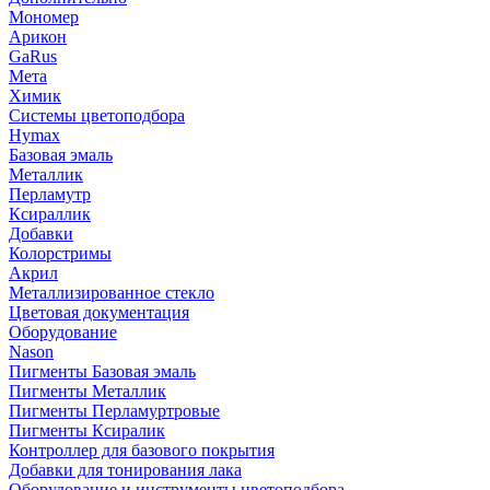
Мономер
Арикон
GaRus
Мета
Химик
Системы цветоподбора
Hymax
Базовая эмаль
Металлик
Перламутр
Ксираллик
Добавки
Колорстримы
Акрил
Металлизированное стекло
Цветовая документация
Оборудование
Nason
Пигменты Базовая эмаль
Пигменты Металлик
Пигменты Перламуртровые
Пигменты Ксиралик
Контроллер для базового покрытия
Добавки для тонирования лака
Оборудование и инструменты цветоподбора