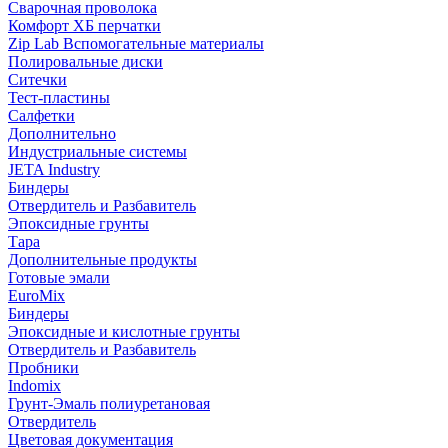
Сварочная проволока
Комфорт ХБ перчатки
Zip Lab Вспомогательные материалы
Полировальные диски
Ситечки
Тест-пластины
Салфетки
Дополнительно
Индустриальные системы
JETA Industry
Биндеры
Отвердитель и Разбавитель
Эпоксидные грунты
Тара
Дополнительные продукты
Готовые эмали
EuroMix
Биндеры
Эпоксидные и кислотные грунты
Отвердитель и Разбавитель
Пробники
Indomix
Грунт-Эмаль полиуретановая
Отвердитель
Цветовая документация