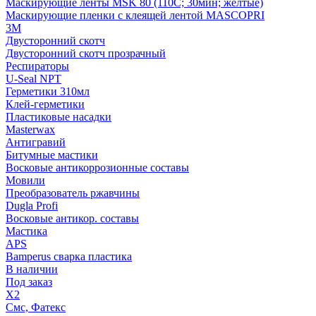
Маскирующие ленты MSK 80 (110С; 30мин; желтые)
Маскирующие пленки с клеящей лентой MASCOPRI
3M
Двусторонний скотч
Двусторонний скотч прозрачный
Респираторы
U-Seal NPT
Герметики 310мл
Клей-герметики
Пластиковые насадки
Masterwax
Антигравий
Битумные мастики
Восковые антикоррозионные составы
Мовили
Преобразователь ржавчины
Dugla Profi
Восковые антикор. составы
Мастика
APS
Bamperus сварка пластика
В наличии
Под заказ
X2
Смс, Фатекс