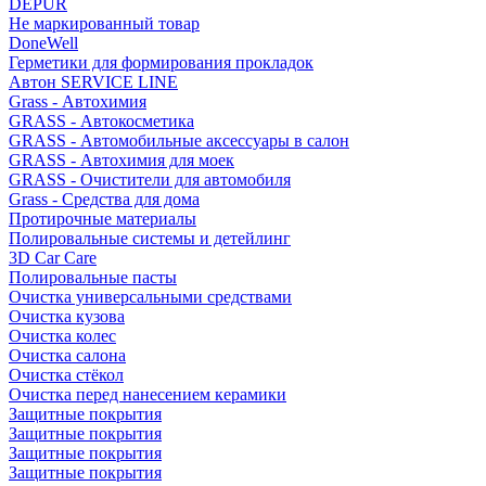
DEPUR
Не маркированный товар
DoneWell
Герметики для формирования прокладок
Автон SERVICE LINE
Grass - Автохимия
GRASS - Автокосметика
GRASS - Автомобильные аксессуары в салон
GRASS - Автохимия для моек
GRASS - Очистители для автомобиля
Grass - Средства для дома
Протирочные материалы
Полировальные системы и детейлинг
3D Car Care
Полировальные пасты
Очистка универсальными средствами
Очистка кузова
Очистка колес
Очистка салона
Очистка стёкол
Очистка перед нанесением керамики
Защитные покрытия
Защитные покрытия
Защитные покрытия
Защитные покрытия