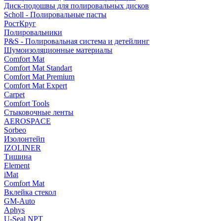
Диск-подошвы для полировальных дисков
Scholl - Полировальные пасты
РостКруг
Полировальники
P&S - Полировальная система и детейлинг
Шумоизоляционные материалы
Comfort Mat
Comfort Mat Standart
Comfort Mat Premium
Comfort Mat Expert
Carpet
Comfort Tools
Стыковочные ленты
AEROSPACE
Sorbeo
Изолонтейп
IZOLINER
Тишина
Element
iMat
Comfort Mat
Вклейка стекол
GM-Auto
Aphys
U-Seal NPT