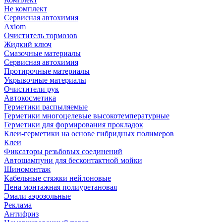
Не комплект
Сервисная автохимия
Axiom
Очиститель тормозов
Жидкий ключ
Смазочные материалы
Сервисная автохимия
Протирочные материалы
Укрывочные материалы
Очистители рук
Автокосметика
Герметики распыляемые
Герметики многоцелевые высокотемпературные
Герметики для формирования прокладок
Клеи-герметики на основе гибридных полимеров
Клеи
Фиксаторы резьбовых соединений
Автошампуни для бесконтактной мойки
Шиномонтаж
Кабельные стяжки нейлоновые
Пена монтажная полиуретановая
Эмали аэрозольные
Реклама
Антифриз