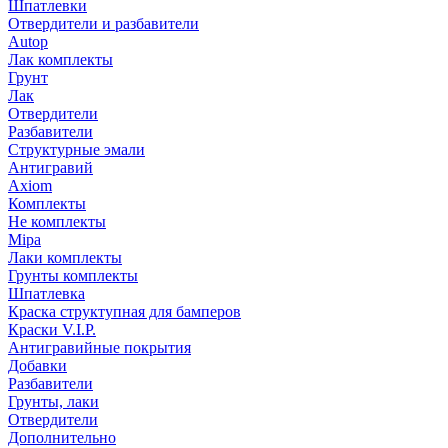
Шпатлевки
Отвердители и разбавители
Autop
Лак комплекты
Грунт
Лак
Отвердители
Разбавители
Структурные эмали
Антигравий
Axiom
Комплекты
Не комплекты
Mipa
Лаки комплекты
Грунты комплекты
Шпатлевка
Краска структупная для бамперов
Краски V.I.P.
Антигравийные покрытия
Добавки
Разбавители
Грунты, лаки
Отвердители
Дополнительно