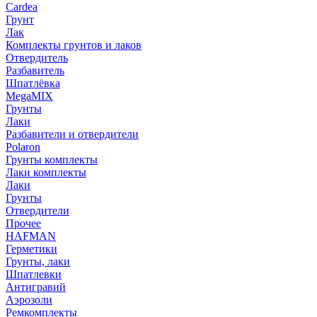
Cardea
Грунт
Лак
Комплекты грунтов и лаков
Отвердитель
Разбавитель
Шпатлёвка
MegaMIX
Грунты
Лаки
Разбавители и отвердители
Polaron
Грунты комплекты
Лаки комплекты
Лаки
Грунты
Отвердители
Прочее
HAFMAN
Герметики
Грунты, лаки
Шпатлевки
Антигравий
Аэрозоли
Ремкомплекты