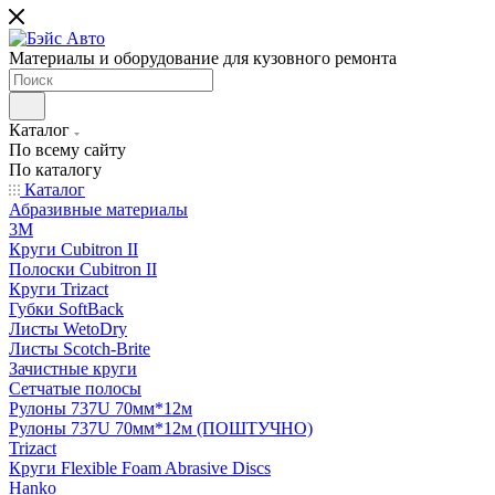
Материалы и оборудование для кузовного ремонта
Каталог
По всему сайту
По каталогу
Каталог
Абразивные материалы
3M
Круги Cubitron II
Полоски Cubitron II
Круги Trizact
Губки SoftBack
Листы WetoDry
Листы Scotch-Brite
Зачистные круги
Сетчатые полосы
Рулоны 737U 70мм*12м
Рулоны 737U 70мм*12м (ПОШТУЧНО)
Trizact
Круги Flexible Foam Abrasive Discs
Hanko