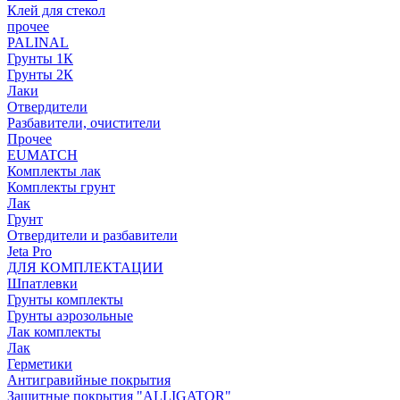
Клей для стекол
прочее
PALINAL
Грунты 1К
Грунты 2К
Лаки
Отвердители
Разбавители, очистители
Прочее
EUMATCH
Комплекты лак
Комплекты грунт
Лак
Грунт
Отвердители и разбавители
Jeta Pro
ДЛЯ КОМПЛЕКТАЦИИ
Шпатлевки
Грунты комплекты
Грунты аэрозольные
Лак комплекты
Лак
Герметики
Антигравийные покрытия
Защитные покрытия "ALLIGATOR"