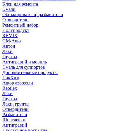
Клеи для ремонта
Эмали
Обезжириватели, разбавители
Отвердители
Ремонтный набор
Полупродукт
REMIX
GM-Auto
Автон
Лаки
Грунты
Антигравий и мовиль
Эмаль для суппортов
Дополнительные продукты
ПакХим
Autop аэрозоли
Reoflex
Лаки
Грунты
Лаки, грунты
Отвердители
Разбавители
Шпатлевки
Антигравий
Проявочное покрытие