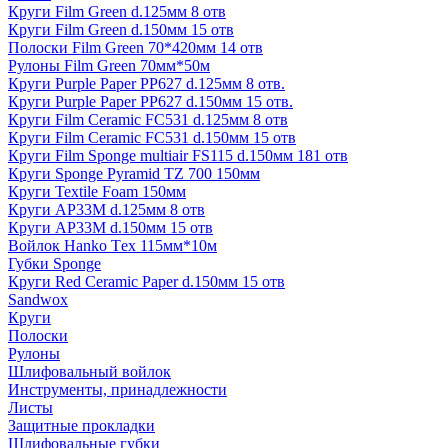
Круги Film Green d.125мм 8 отв
Круги Film Green d.150мм 15 отв
Полоски Film Green 70*420мм 14 отв
Рулоны Film Green 70мм*50м
Круги Purple Paper PP627 d.125мм 8 отв.
Круги Purple Paper PP627 d.150мм 15 отв.
Круги Film Ceramic FC531 d.125мм 8 отв
Круги Film Ceramic FC531 d.150мм 15 отв
Круги Film Sponge multiair FS115 d.150мм 181 отв
Круги Sponge Pyramid TZ 700 150мм
Круги Textile Foam 150мм
Круги AP33M d.125мм 8 отв
Круги AP33M d.150мм 15 отв
Войлок Hanko Tех 115мм*10м
Губки Sponge
Круги Red Ceramic Paper d.150мм 15 отв
Sandwox
Круги
Полоски
Рулоны
Шлифовальный войлок
Инструменты, принадлежности
Листы
Защитные прокладки
Шлифовальные губки