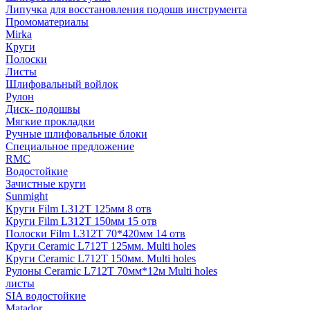
Липучка для восстановления подошв инструмента
Промоматериалы
Mirka
Круги
Полоски
Листы
Шлифовальный войлок
Рулон
Диск- подошвы
Мягкие прокладки
Ручные шлифовальные блоки
Специальное предложение
RMC
Водостойкие
Зачистные круги
Sunmight
Круги Film L312T 125мм 8 отв
Круги Film L312T 150мм 15 отв
Полоски Film L312T 70*420мм 14 отв
Круги Ceramic L712T 125мм. Multi holes
Круги Ceramic L712T 150мм. Multi holes
Рулоны Ceramic L712T 70мм*12м Multi holes
листы
SIA водостойкие
Matador