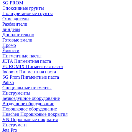
SG PROM
Эпоксидные грунты
Полиуретановые грунты
Отвердители
Разбавители
Биндеры
Дополнительно
Готовые эмали
Промо
Ёмкости
Пигментные пасты
JETA Пигментная паста
EUROMIX Пигментная паста
Indomix Пигментная паста
SG Prom Пигментные паста
Palizh
Специальные пигменты
Инструменты
Безвоздушное оборудование
Воздушное оборудование
Порошковое оборудование
Huachen Порошковые покрытия
VN Порошковые покрытия
Инструмент
Jeta Pro