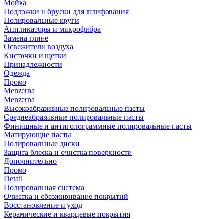
Мойка
Подложки и бруски для шлифования
Полировальные круги
Аппликаторы и микрофибра
Замена глине
Освежители воздуха
Кисточки и щетки
Принадлежности
Одежда
Промо
Menzerna
Menzerna
Высокоабразивные полировальные пасты
Среднеабразивные полировальные пасты
Финишные и антиголограммные полировальные пасты
Матирующие пасты
Полировальные диски
Защита блеска и очистка поверхности
Дополнительно
Промо
Detail
Полировальная система
Очистка и обезжиривание покрытий
Восстановление и уход
Керамические и кварцевые покрытия