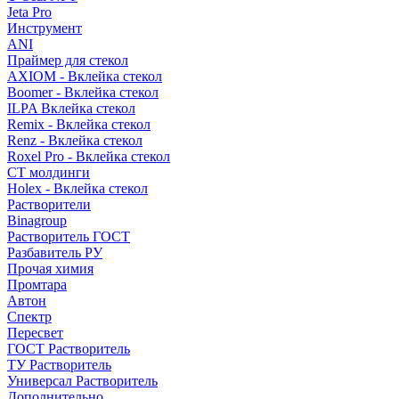
Jeta Pro
Инструмент
ANI
Праймер для стекол
AXIOM - Вклейка стекол
Boomer - Вклейка стекол
ILPA Вклейка стекол
Remix - Вклейка стекол
Renz - Вклейка стекол
Roxel Pro - Вклейка стекол
СТ молдинги
Holex - Вклейка стекол
Растворители
Binagroup
Растворитель ГОСТ
Разбавитель РУ
Прочая химия
Промтара
Автон
Спектр
Пересвет
ГОСТ Растворитель
ТУ Растворитель
Универсал Растворитель
Дополнительно