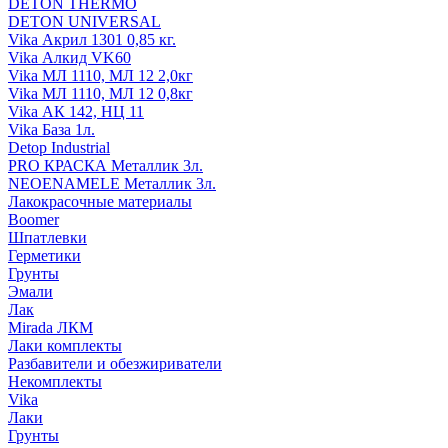
DETON THERMO
DETON UNIVERSAL
Vika Акрил 1301 0,85 кг.
Vika Алкид VK60
Vika МЛ 1110, МЛ 12 2,0кг
Vika МЛ 1110, МЛ 12 0,8кг
Vika АК 142, НЦ 11
Vika База 1л.
Detop Industrial
PRO КРАСКА Металлик 3л.
NEOENAMELE Металлик 3л.
Лакокрасочные материалы
Boomer
Шпатлевки
Герметики
Грунты
Эмали
Лак
Mirada ЛКМ
Лаки комплекты
Разбавители и обезжириватели
Некомплекты
Vika
Лаки
Грунты