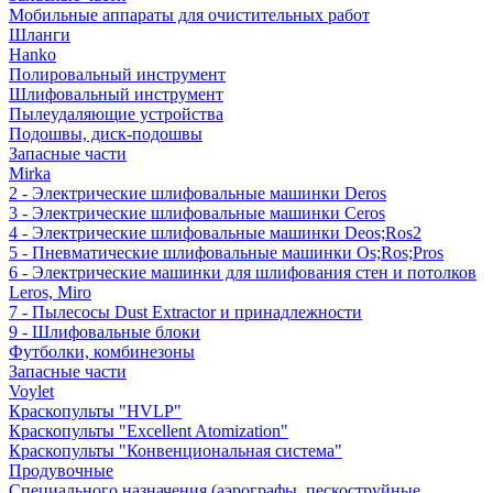
Мобильные аппараты для очистительных работ
Шланги
Hanko
Полировальный инструмент
Шлифовальный инструмент
Пылеудаляющие устройства
Подошвы, диск-подошвы
Запасные части
Mirka
2 - Электрические шлифовальные машинки Deros
3 - Электрические шлифовальные машинки Ceros
4 - Электрические шлифовальные машинки Deos;Ros2
5 - Пневматические шлифовальные машинки Os;Ros;Pros
6 - Электрические машинки для шлифования стен и потолков
Leros, Miro
7 - Пылесосы Dust Extractor и принадлежности
9 - Шлифовальные блоки
Футболки, комбинезоны
Запасные части
Voylet
Краскопульты "HVLP"
Краскопульты "Excellent Atomization"
Краскопульты "Конвенциональная система"
Продувочные
Специального назначения (аэрографы, пескоструйные,