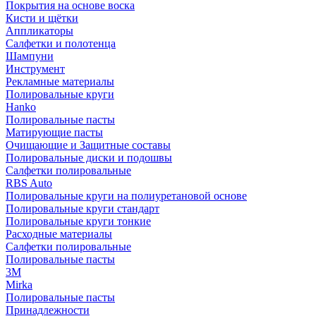
Покрытия на основе воска
Кисти и щётки
Аппликаторы
Салфетки и полотенца
Шампуни
Инструмент
Рекламные материалы
Полировальные круги
Hanko
Полировальные пасты
Матирующие пасты
Очищающие и Защитные составы
Полировальные диски и подошвы
Салфетки полировальные
RBS Auto
Полировальные круги на полиуретановой основе
Полировальные круги стандарт
Полировальные круги тонкие
Расходные материалы
Салфетки полировальные
Полировальные пасты
3М
Mirka
Полировальные пасты
Принадлежности