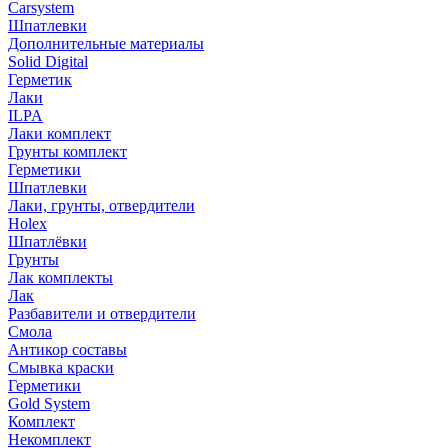
Carsystem
Шпатлевки
Дополнительные материалы
Solid Digital
Герметик
Лаки
ILPA
Лаки комплект
Грунты комплект
Герметики
Шпатлевки
Лаки, грунты, отвердители
Holex
Шпатлёвки
Грунты
Лак комплекты
Лак
Разбавители и отвердители
Смола
Антикор составы
Смывка краски
Герметики
Gold System
Комплект
Некомплект