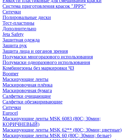
Емкости пластиковые для смешивания краски
Система приготовления красок "JPPS"
Ситечки
Полировальные диски
Тест-пластины
Дополнительно
Jeta Safety
Защитная одежда
Защита рук
Защита лица и органов зрения
Полумаски многоразового использования
Полумаски одноразового использования
Комбинезоны без маркировки ЧЗ
Boomer
Маскирующие ленты
Маскировочная плёнка
Маскировочная бумага
Салфетки очищающие
Салфетки обезжиривающие
Ситечки
Euroсel
Маскирующие ленты MSK 6083 (80С; 30мин;
КОРИЧНЕВЫЙ)
Маскирующие ленты MSK 62** (80С; 30мин; цветные)
Маскирующие ленты MSK 60 (80С; 30мин; белые)