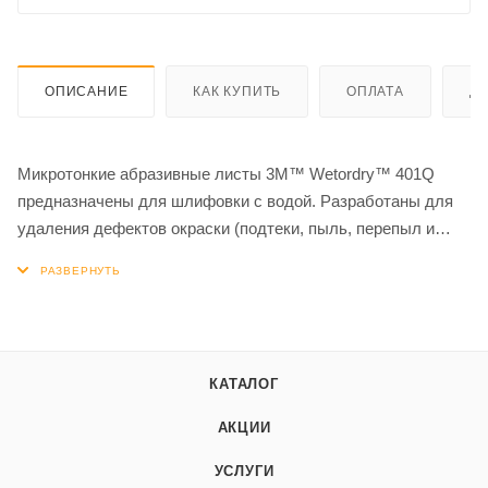
ОПИСАНИЕ
КАК КУПИТЬ
ОПЛАТА
Д
Микротонкие абразивные листы 3M™ Wetordry™ 401Q
предназначены для шлифовки с водой. Разработаны для
удаления дефектов окраски (подтеки, пыль, перепыл и
т.д.). Материал не теряет своих качеств под действием
влаги и имеет долгий срок службы благодаря минералам,
нанесенным на бумажную основу. С данным материалом
рекомендуется использовать ракель 3M™ 05517. Также
данный ракель рекомендуется для удаления отходов
КАТАЛОГ
шлифовки.
АКЦИИ
УСЛУГИ