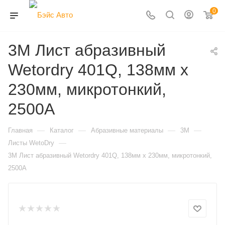
0
3M Лист абразивный
Wetordry 401Q, 138мм х
230мм, микротонкий,
2500A
—
—
—
—
Главная
Каталог
Абразивные материалы
3M
—
Листы WetoDry
3M Лист абразивный Wetordry 401Q, 138мм х 230мм, микротонкий,
2500A