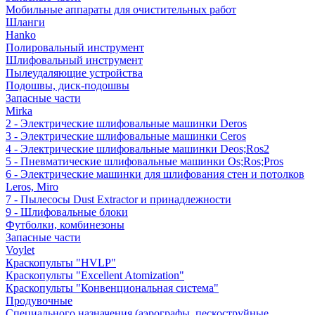
Мобильные аппараты для очистительных работ
Шланги
Hanko
Полировальный инструмент
Шлифовальный инструмент
Пылеудаляющие устройства
Подошвы, диск-подошвы
Запасные части
Mirka
2 - Электрические шлифовальные машинки Deros
3 - Электрические шлифовальные машинки Ceros
4 - Электрические шлифовальные машинки Deos;Ros2
5 - Пневматические шлифовальные машинки Os;Ros;Pros
6 - Электрические машинки для шлифования стен и потолков
Leros, Miro
7 - Пылесосы Dust Extractor и принадлежности
9 - Шлифовальные блоки
Футболки, комбинезоны
Запасные части
Voylet
Краскопульты "HVLP"
Краскопульты "Excellent Atomization"
Краскопульты "Конвенциональная система"
Продувочные
Специального назначения (аэрографы, пескоструйные,