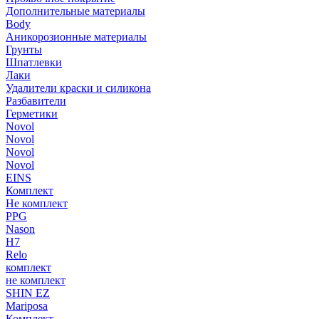
Дополнительные материалы
Body
Аникорозионные материалы
Грунты
Шпатлевки
Лаки
Удалители краски и силикона
Разбавители
Герметики
Novol
Novol
Novol
Novol
EINS
Комплект
Не комплект
PPG
Nason
H7
Relo
комплект
не комплект
SHIN EZ
Mariposa
Комплект