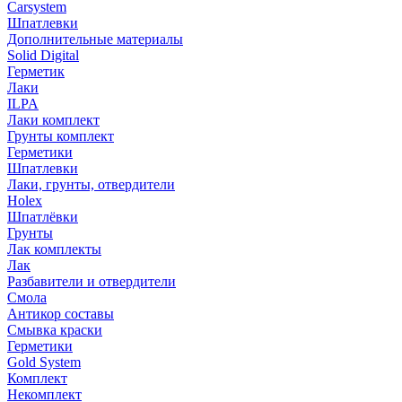
Carsystem
Шпатлевки
Дополнительные материалы
Solid Digital
Герметик
Лаки
ILPA
Лаки комплект
Грунты комплект
Герметики
Шпатлевки
Лаки, грунты, отвердители
Holex
Шпатлёвки
Грунты
Лак комплекты
Лак
Разбавители и отвердители
Смола
Антикор составы
Смывка краски
Герметики
Gold System
Комплект
Некомплект