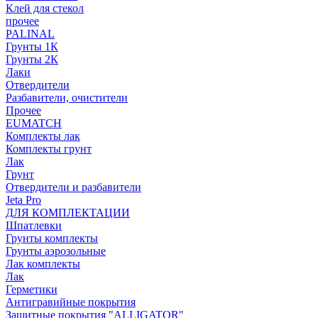
Клей для стекол
прочее
PALINAL
Грунты 1К
Грунты 2К
Лаки
Отвердители
Разбавители, очистители
Прочее
EUMATCH
Комплекты лак
Комплекты грунт
Лак
Грунт
Отвердители и разбавители
Jeta Pro
ДЛЯ КОМПЛЕКТАЦИИ
Шпатлевки
Грунты комплекты
Грунты аэрозольные
Лак комплекты
Лак
Герметики
Антигравийные покрытия
Защитные покрытия "ALLIGATOR"