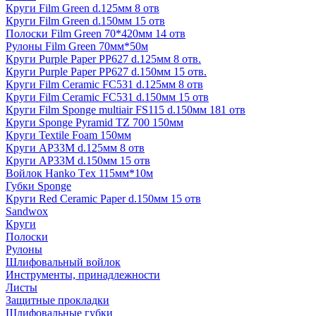
Круги Film Green d.125мм 8 отв
Круги Film Green d.150мм 15 отв
Полоски Film Green 70*420мм 14 отв
Рулоны Film Green 70мм*50м
Круги Purple Paper PP627 d.125мм 8 отв.
Круги Purple Paper PP627 d.150мм 15 отв.
Круги Film Ceramic FC531 d.125мм 8 отв
Круги Film Ceramic FC531 d.150мм 15 отв
Круги Film Sponge multiair FS115 d.150мм 181 отв
Круги Sponge Pyramid TZ 700 150мм
Круги Textile Foam 150мм
Круги AP33M d.125мм 8 отв
Круги AP33M d.150мм 15 отв
Войлок Hanko Tех 115мм*10м
Губки Sponge
Круги Red Ceramic Paper d.150мм 15 отв
Sandwox
Круги
Полоски
Рулоны
Шлифовальный войлок
Инструменты, принадлежности
Листы
Защитные прокладки
Шлифовальные губки