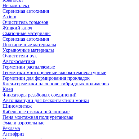
Не комплект
Сервисная автохимия
Axiom
Очиститель тормозов
Жидкий ключ
Смазочные материалы
Сервисная автохимия
Протирочные материалы
Укрывочные материалы
Очистители рук
Автокосметика
Герметики распыляемые
Герметики многоцелевые высокотемпературные
Герметики для формирования прокладок
Клеи-герметики на основе гибридных полимеров
Клеи
Фиксаторы резьбовых соединений
Автошампуни для бесконтактной мойки
Шиномонтаж
Кабельные стяжки нейлоновые
Пена монтажная полиуретановая
Эмали аэрозольные
Реклама
Антифриз