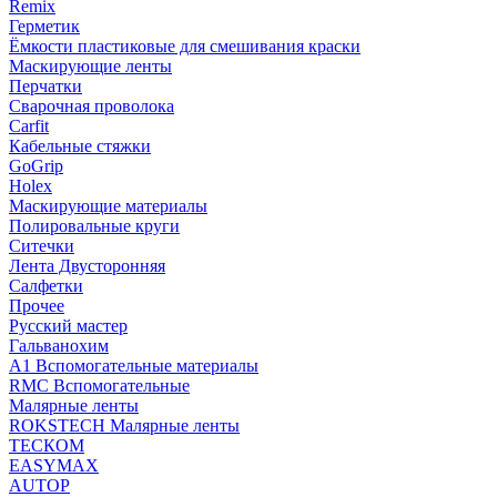
Remix
Герметик
Ёмкости пластиковые для смешивания краски
Маскирующие ленты
Перчатки
Сварочная проволока
Carfit
Кабельные стяжки
GoGrip
Holex
Маскирующие материалы
Полировальные круги
Ситечки
Лента Двусторонняя
Салфетки
Прочее
Русский мастер
Гальванохим
А1 Вспомогательные материалы
RMC Вспомогательные
Малярные ленты
ROKSTECH Малярные ленты
ТЕСКОМ
EASYMAX
AUTOP