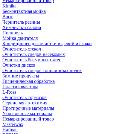
Немаркированный товар
Kimika
Бесконтактная мойка
Воск
Чернитель резины
Химчистки салона
Полироль
Мойка двигателя
Кондиционер для очистки изделий из кожи
Очиститель стекол
Очиститель следов насекомых
Очиститель битумных пятен
Очистки дисков
Очиститель следов тополинных почек
Зимние продукты
Гигиеническая обработка
Пластиковая тара
L-Ross
Очиститель тормозов
Сервисная автохимия
Протирочные материалы
Укрывочные материалы
Немаркированный товар
Masterwax
Hafman