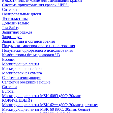
Емкости пластиковые для смешивания краски
Система приготовления красок "JPPS"
Ситечки
Полировальные диски
Тест-пластины
Дополнительно
Jeta Safety
Защитная одежда
Защита рук
Защита лица и органов зрения
Полумаски многоразового использования
Полумаски одноразового использования
Комбинезоны без маркировки ЧЗ
Boomer
Маскирующие ленты
Маскировочная плёнка
Маскировочная бумага
Салфетки очищающие
Салфетки обезжиривающие
Ситечки
Euroсel
Маскирующие ленты MSK 6083 (80С; 30мин;
КОРИЧНЕВЫЙ)
Маскирующие ленты MSK 62** (80С; 30мин; цветные)
Маскирующие ленты MSK 60 (80С; 30мин; белые)