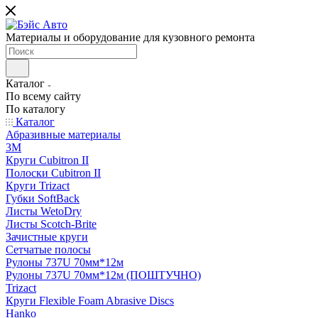
Материалы и оборудование для кузовного ремонта
Каталог
По всему сайту
По каталогу
Каталог
Абразивные материалы
3M
Круги Cubitron II
Полоски Cubitron II
Круги Trizact
Губки SoftBack
Листы WetoDry
Листы Scotch-Brite
Зачистные круги
Сетчатые полосы
Рулоны 737U 70мм*12м
Рулоны 737U 70мм*12м (ПОШТУЧНО)
Trizact
Круги Flexible Foam Abrasive Discs
Hanko