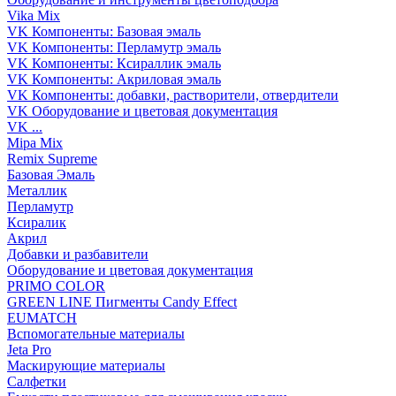
Vika Mix
VK Компоненты: Базовая эмаль
VK Компоненты: Перламутр эмаль
VK Компоненты: Ксираллик эмаль
VK Компоненты: Акриловая эмаль
VK Компоненты: добавки, растворители, отвердители
VK Оборудование и цветовая документация
VK ...
Mipa Mix
Remix Supreme
Базовая Эмаль
Металлик
Перламутр
Ксиралик
Акрил
Добавки и разбавители
Оборудование и цветовая документация
PRIMO COLOR
GREEN LINE Пигменты Candy Effect
EUMATCH
Вспомогательные материалы
Jeta Pro
Маскирующие материалы
Салфетки