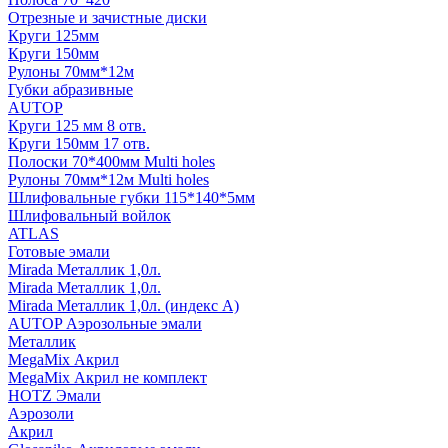
Отрезные и зачистные диски
Круги 125мм
Круги 150мм
Рулоны 70мм*12м
Губки абразивные
AUTOP
Круги 125 мм 8 отв.
Круги 150мм 17 отв.
Полоски 70*400мм Multi holes
Рулоны 70мм*12м Multi holes
Шлифовальные губки 115*140*5мм
Шлифовальный войлок
ATLAS
Готовые эмали
Mirada Металлик 1,0л.
Mirada Металлик 1,0л.
Mirada Металлик 1,0л. (индекс А)
AUTOP Аэрозольные эмали
Металлик
MegaMix Акрил
MegaMix Акрил не комплект
HOTZ Эмали
Аэрозоли
Акрил