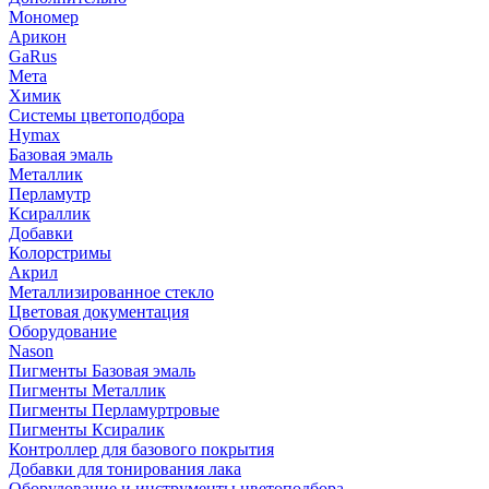
Мономер
Арикон
GaRus
Мета
Химик
Системы цветоподбора
Hymax
Базовая эмаль
Металлик
Перламутр
Ксираллик
Добавки
Колорстримы
Акрил
Металлизированное стекло
Цветовая документация
Оборудование
Nason
Пигменты Базовая эмаль
Пигменты Металлик
Пигменты Перламуртровые
Пигменты Ксиралик
Контроллер для базового покрытия
Добавки для тонирования лака
Оборудование и инструменты цветоподбора