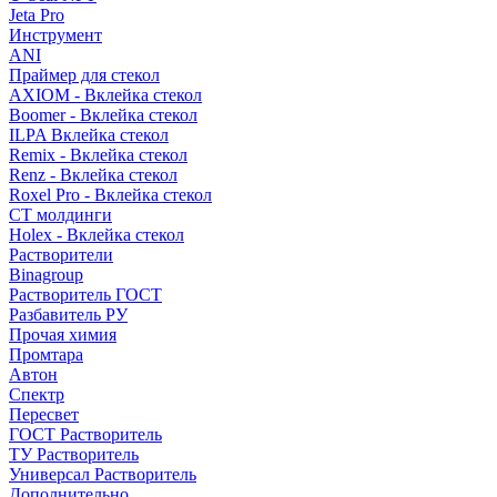
Jeta Pro
Инструмент
ANI
Праймер для стекол
AXIOM - Вклейка стекол
Boomer - Вклейка стекол
ILPA Вклейка стекол
Remix - Вклейка стекол
Renz - Вклейка стекол
Roxel Pro - Вклейка стекол
СТ молдинги
Holex - Вклейка стекол
Растворители
Binagroup
Растворитель ГОСТ
Разбавитель РУ
Прочая химия
Промтара
Автон
Спектр
Пересвет
ГОСТ Растворитель
ТУ Растворитель
Универсал Растворитель
Дополнительно