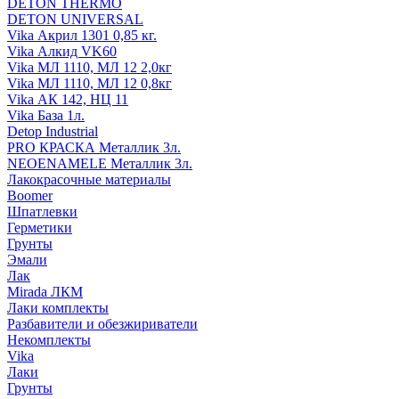
DETON THERMO
DETON UNIVERSAL
Vika Акрил 1301 0,85 кг.
Vika Алкид VK60
Vika МЛ 1110, МЛ 12 2,0кг
Vika МЛ 1110, МЛ 12 0,8кг
Vika АК 142, НЦ 11
Vika База 1л.
Detop Industrial
PRO КРАСКА Металлик 3л.
NEOENAMELE Металлик 3л.
Лакокрасочные материалы
Boomer
Шпатлевки
Герметики
Грунты
Эмали
Лак
Mirada ЛКМ
Лаки комплекты
Разбавители и обезжириватели
Некомплекты
Vika
Лаки
Грунты