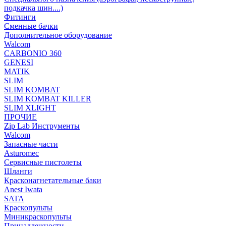
подкачка шин....)
Фитинги
Сменные бачки
Дополнительное оборудование
Walcom
CARBONIO 360
GENESI
MATIK
SLIM
SLIM KOMBAT
SLIM KOMBAT KILLER
SLIM XLIGHT
ПРОЧИЕ
Zip Lab Инструменты
Walсom
Запасные части
Asturomec
Сервисные пистолеты
Шланги
Красконагнетательные баки
Anest Iwata
SATA
Краскопульты
Миникраскопульты
Принадлежности