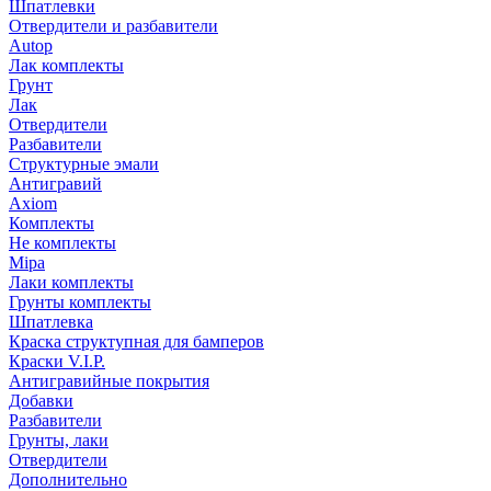
Шпатлевки
Отвердители и разбавители
Autop
Лак комплекты
Грунт
Лак
Отвердители
Разбавители
Структурные эмали
Антигравий
Axiom
Комплекты
Не комплекты
Mipa
Лаки комплекты
Грунты комплекты
Шпатлевка
Краска структупная для бамперов
Краски V.I.P.
Антигравийные покрытия
Добавки
Разбавители
Грунты, лаки
Отвердители
Дополнительно