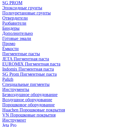
SG PROM
Эпоксидные грунты
Полиуретановые грунты
Отвердители
Разбавители
Биндеры
Дополнительно
Готовые эмали
Промо
Ёмкости
Пигментные пасты
JETA Пигментная паста
EUROMIX Пигментная паста
Indomix Пигментная паста
SG Prom Пигментные паста
Palizh
Специальные пигменты
Инструменты
Безвоздушное оборудование
Воздушное оборудование
Порошковое оборудование
Huachen Порошковые покрытия
VN Порошковые покрытия
Инструмент
Jeta Pro