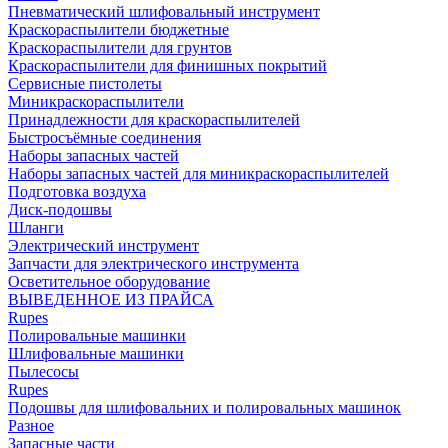
Пневматический шлифовальный инструмент
Краскораспылители бюджетные
Краскораспылители для грунтов
Краскораспылители для финишных покрытий
Сервисные пистолеты
Миникраскораспылители
Принадлежности для краскораспылителей
Быстросъёмные соединения
Наборы запасных частей
Наборы запасных частей для миникраскораспылителей
Подготовка воздуха
Диск-подошвы
Шланги
Электрический инструмент
Запчасти для электрического инструмента
Осветительное оборудование
ВЫВЕДЕННОЕ ИЗ ПРАЙСА
Rupes
Полировальные машинки
Шлифовальные машинки
Пылесосы
Rupes
Подошвы для шлифовальних и полировальных машинок
Разное
Запасные части