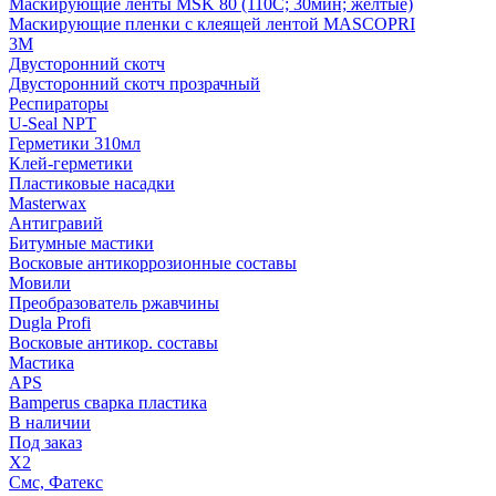
Маскирующие ленты MSK 80 (110С; 30мин; желтые)
Маскирующие пленки с клеящей лентой MASCOPRI
3M
Двусторонний скотч
Двусторонний скотч прозрачный
Респираторы
U-Seal NPT
Герметики 310мл
Клей-герметики
Пластиковые насадки
Masterwax
Антигравий
Битумные мастики
Восковые антикоррозионные составы
Мовили
Преобразователь ржавчины
Dugla Profi
Восковые антикор. составы
Мастика
APS
Bamperus сварка пластика
В наличии
Под заказ
X2
Смс, Фатекс