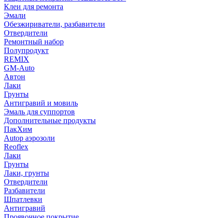
Клеи для ремонта
Эмали
Обезжириватели, разбавители
Отвердители
Ремонтный набор
Полупродукт
REMIX
GM-Auto
Автон
Лаки
Грунты
Антигравий и мовиль
Эмаль для суппортов
Дополнительные продукты
ПакХим
Autop аэрозоли
Reoflex
Лаки
Грунты
Лаки, грунты
Отвердители
Разбавители
Шпатлевки
Антигравий
Проявочное покрытие