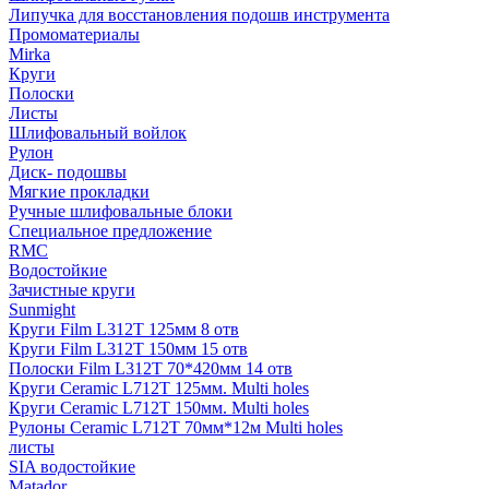
Липучка для восстановления подошв инструмента
Промоматериалы
Mirka
Круги
Полоски
Листы
Шлифовальный войлок
Рулон
Диск- подошвы
Мягкие прокладки
Ручные шлифовальные блоки
Специальное предложение
RMC
Водостойкие
Зачистные круги
Sunmight
Круги Film L312T 125мм 8 отв
Круги Film L312T 150мм 15 отв
Полоски Film L312T 70*420мм 14 отв
Круги Ceramic L712T 125мм. Multi holes
Круги Ceramic L712T 150мм. Multi holes
Рулоны Ceramic L712T 70мм*12м Multi holes
листы
SIA водостойкие
Matador