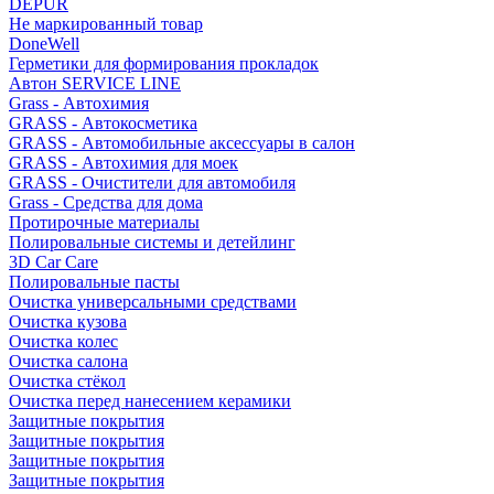
DEPUR
Не маркированный товар
DoneWell
Герметики для формирования прокладок
Автон SERVICE LINE
Grass - Автохимия
GRASS - Автокосметика
GRASS - Автомобильные аксессуары в салон
GRASS - Автохимия для моек
GRASS - Очистители для автомобиля
Grass - Средства для дома
Протирочные материалы
Полировальные системы и детейлинг
3D Car Care
Полировальные пасты
Очистка универсальными средствами
Очистка кузова
Очистка колес
Очистка салона
Очистка стёкол
Очистка перед нанесением керамики
Защитные покрытия
Защитные покрытия
Защитные покрытия
Защитные покрытия