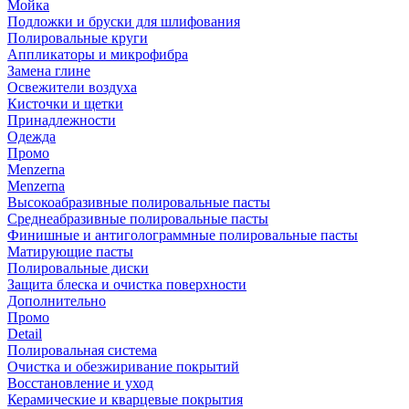
Мойка
Подложки и бруски для шлифования
Полировальные круги
Аппликаторы и микрофибра
Замена глине
Освежители воздуха
Кисточки и щетки
Принадлежности
Одежда
Промо
Menzerna
Menzerna
Высокоабразивные полировальные пасты
Среднеабразивные полировальные пасты
Финишные и антиголограммные полировальные пасты
Матирующие пасты
Полировальные диски
Защита блеска и очистка поверхности
Дополнительно
Промо
Detail
Полировальная система
Очистка и обезжиривание покрытий
Восстановление и уход
Керамические и кварцевые покрытия