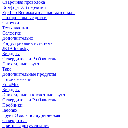
Сварочная проволока
Комфорт ХБ перчатки
Zip Lab Вспомогательные материалы
Полировальные диски
Ситечки
Тест-пластины
Салфетки
Дополнительно
Индустриальные системы
JETA Industry
Биндеры
Отвердитель и Разбавитель
Эпоксидные грунты
Тара
Дополнительные продукты
Готовые эмали
EuroMix
Биндеры
Эпоксидные и кислотные грунты
Отвердитель и Разбавитель
Пробники
Indomix
Грунт-Эмаль полиуретановая
Отвердитель
Цветовая документация