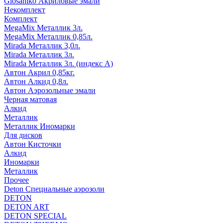
Glosaniko Акриловые эмали
Некомплект
Комплект
MegaMix Металлик 3л.
MegaMix Металлик 0,85л.
Mirada Металлик 3,0л.
Mirada Металлик 3л.
Mirada Металлик 3л. (индекс А)
Автон Акрил 0,85кг.
Автон Алкид 0,8л.
Автон Аэрозольные эмали
Черная матовая
Алкид
Металлик
Металлик Иномарки
Для дисков
Автон Кисточки
Алкид
Иномарки
Металлик
Прочее
Deton Специальные аэрозоли
DETON
DETON ART
DETON SPECIAL