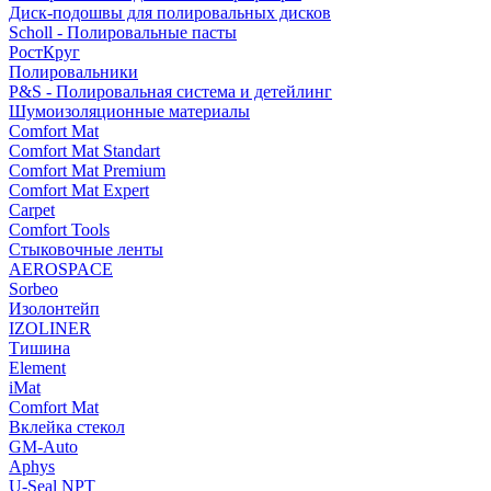
Диск-подошвы для полировальных дисков
Scholl - Полировальные пасты
РостКруг
Полировальники
P&S - Полировальная система и детейлинг
Шумоизоляционные материалы
Comfort Mat
Comfort Mat Standart
Comfort Mat Premium
Comfort Mat Expert
Carpet
Comfort Tools
Стыковочные ленты
AEROSPACE
Sorbeo
Изолонтейп
IZOLINER
Тишина
Element
iMat
Comfort Mat
Вклейка стекол
GM-Auto
Aphys
U-Seal NPT