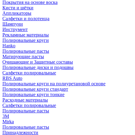
Покрытия на основе воска
Кисти и щётки
Аппликаторы
Салфетки и полотенца
Шампуни
Инструмент
Рекламные материалы
Полировальные круги
Hanko
Полировальные пасты
Матирующие пасты
Очищающие и Защитные составы
Полировальные диски и подошвы
Салфетки полировальные
RBS Auto
Полировальные круги на полиуретановой основе
Полировальные круги стандарт
Полировальные круги тонкие
Расходные материалы
Салфетки полировальные
Полировальные пасты
3М
Mirka
Полировальные пасты
Принадлежности