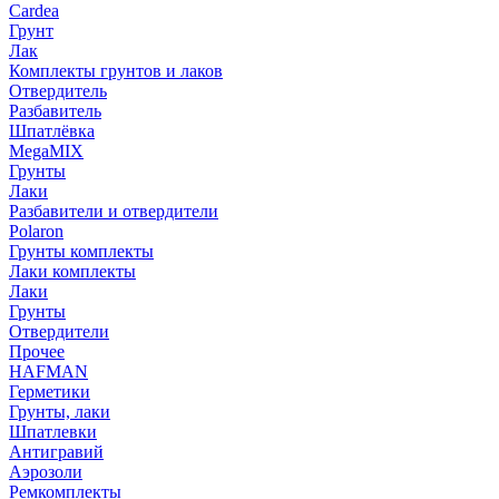
Cardea
Грунт
Лак
Комплекты грунтов и лаков
Отвердитель
Разбавитель
Шпатлёвка
MegaMIX
Грунты
Лаки
Разбавители и отвердители
Polaron
Грунты комплекты
Лаки комплекты
Лаки
Грунты
Отвердители
Прочее
HAFMAN
Герметики
Грунты, лаки
Шпатлевки
Антигравий
Аэрозоли
Ремкомплекты