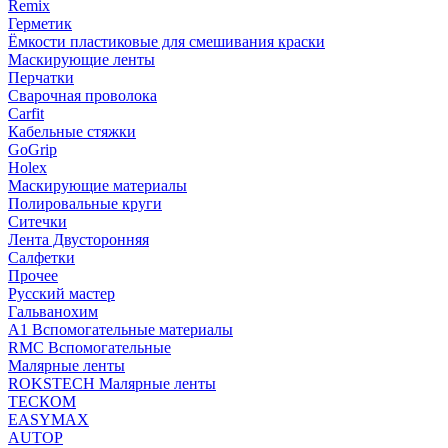
Remix
Герметик
Ёмкости пластиковые для смешивания краски
Маскирующие ленты
Перчатки
Сварочная проволока
Carfit
Кабельные стяжки
GoGrip
Holex
Маскирующие материалы
Полировальные круги
Ситечки
Лента Двусторонняя
Салфетки
Прочее
Русский мастер
Гальванохим
А1 Вспомогательные материалы
RMC Вспомогательные
Малярные ленты
ROKSTECH Малярные ленты
ТЕСКОМ
EASYMAX
AUTOP