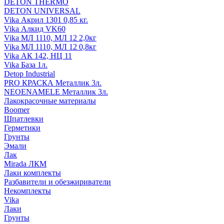
DETON THERMO
DETON UNIVERSAL
Vika Акрил 1301 0,85 кг.
Vika Алкид VK60
Vika МЛ 1110, МЛ 12 2,0кг
Vika МЛ 1110, МЛ 12 0,8кг
Vika АК 142, НЦ 11
Vika База 1л.
Detop Industrial
PRO КРАСКА Металлик 3л.
NEOENAMELE Металлик 3л.
Лакокрасочные материалы
Boomer
Шпатлевки
Герметики
Грунты
Эмали
Лак
Mirada ЛКМ
Лаки комплекты
Разбавители и обезжириватели
Некомплекты
Vika
Лаки
Грунты