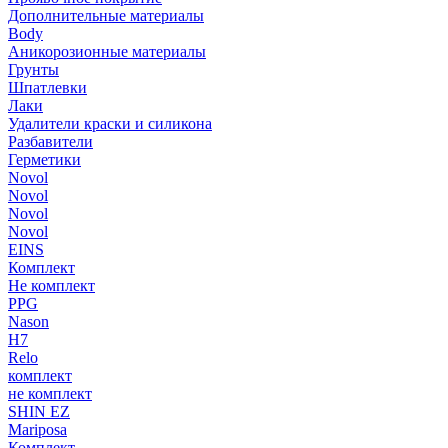
Дополнительные материалы
Body
Аникорозионные материалы
Грунты
Шпатлевки
Лаки
Удалители краски и силикона
Разбавители
Герметики
Novol
Novol
Novol
Novol
EINS
Комплект
Не комплект
PPG
Nason
H7
Relo
комплект
не комплект
SHIN EZ
Mariposa
Комплект