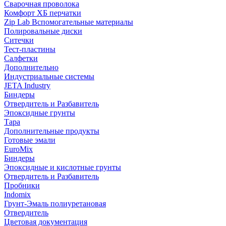
Сварочная проволока
Комфорт ХБ перчатки
Zip Lab Вспомогательные материалы
Полировальные диски
Ситечки
Тест-пластины
Салфетки
Дополнительно
Индустриальные системы
JETA Industry
Биндеры
Отвердитель и Разбавитель
Эпоксидные грунты
Тара
Дополнительные продукты
Готовые эмали
EuroMix
Биндеры
Эпоксидные и кислотные грунты
Отвердитель и Разбавитель
Пробники
Indomix
Грунт-Эмаль полиуретановая
Отвердитель
Цветовая документация