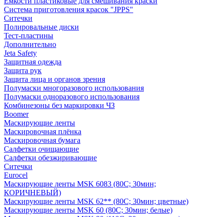
Емкости пластиковые для смешивания краски
Система приготовления красок "JPPS"
Ситечки
Полировальные диски
Тест-пластины
Дополнительно
Jeta Safety
Защитная одежда
Защита рук
Защита лица и органов зрения
Полумаски многоразового использования
Полумаски одноразового использования
Комбинезоны без маркировки ЧЗ
Boomer
Маскирующие ленты
Маскировочная плёнка
Маскировочная бумага
Салфетки очищающие
Салфетки обезжиривающие
Ситечки
Euroсel
Маскирующие ленты MSK 6083 (80С; 30мин;
КОРИЧНЕВЫЙ)
Маскирующие ленты MSK 62** (80С; 30мин; цветные)
Маскирующие ленты MSK 60 (80С; 30мин; белые)