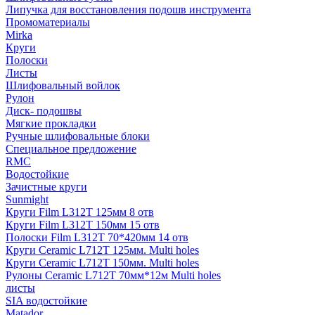
Липучка для восстановления подошв инструмента
Промоматериалы
Mirka
Круги
Полоски
Листы
Шлифовальный войлок
Рулон
Диск- подошвы
Мягкие прокладки
Ручные шлифовальные блоки
Специальное предложение
RMC
Водостойкие
Зачистные круги
Sunmight
Круги Film L312T 125мм 8 отв
Круги Film L312T 150мм 15 отв
Полоски Film L312T 70*420мм 14 отв
Круги Ceramic L712T 125мм. Multi holes
Круги Ceramic L712T 150мм. Multi holes
Рулоны Ceramic L712T 70мм*12м Multi holes
листы
SIA водостойкие
Matador