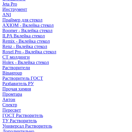
Jeta Pro
Инструмент
ANI
Праймер для стекол
AXIOM - Вклейка стекол
Boomer - Вклейка стекол
ILPA Вклейка стекол
Remix - Вклейка стекол
Renz - Вклейка стекол
Roxel Pro - Вклейка стекол
СТ молдинги
Holex - Вклейка стекол
Растворители
Binagroup
Растворитель ГОСТ
Разбавитель РУ
Прочая химия
Промтара
Автон
Спектр
Пересвет
ГОСТ Растворитель
ТУ Растворитель
Универсал Растворитель
Дополнительно