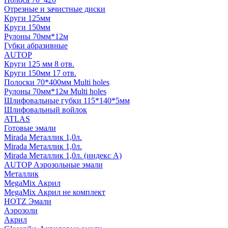
Отрезные и зачистные диски
Круги 125мм
Круги 150мм
Рулоны 70мм*12м
Губки абразивные
AUTOP
Круги 125 мм 8 отв.
Круги 150мм 17 отв.
Полоски 70*400мм Multi holes
Рулоны 70мм*12м Multi holes
Шлифовальные губки 115*140*5мм
Шлифовальный войлок
ATLAS
Готовые эмали
Mirada Металлик 1,0л.
Mirada Металлик 1,0л.
Mirada Металлик 1,0л. (индекс А)
AUTOP Аэрозольные эмали
Металлик
MegaMix Акрил
MegaMix Акрил не комплект
HOTZ Эмали
Аэрозоли
Акрил