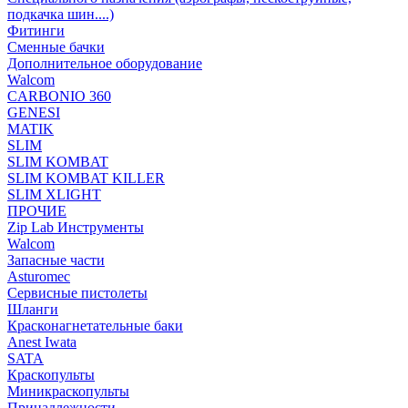
подкачка шин....)
Фитинги
Сменные бачки
Дополнительное оборудование
Walcom
CARBONIO 360
GENESI
MATIK
SLIM
SLIM KOMBAT
SLIM KOMBAT KILLER
SLIM XLIGHT
ПРОЧИЕ
Zip Lab Инструменты
Walсom
Запасные части
Asturomec
Сервисные пистолеты
Шланги
Красконагнетательные баки
Anest Iwata
SATA
Краскопульты
Миникраскопульты
Принадлежности