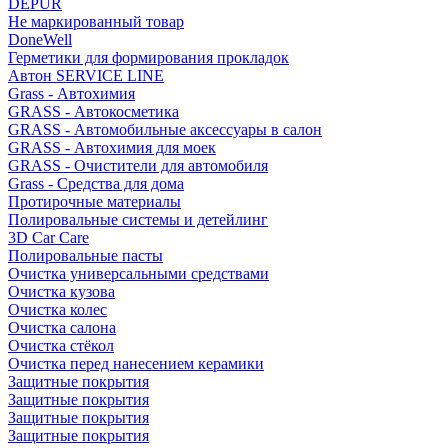
DEPUR
Не маркированный товар
DoneWell
Герметики для формирования прокладок
Автон SERVICE LINE
Grass - Автохимия
GRASS - Автокосметика
GRASS - Автомобильные аксессуары в салон
GRASS - Автохимия для моек
GRASS - Очистители для автомобиля
Grass - Средства для дома
Протирочные материалы
Полировальные системы и детейлинг
3D Car Care
Полировальные пасты
Очистка универсальными средствами
Очистка кузова
Очистка колес
Очистка салона
Очистка стёкол
Очистка перед нанесением керамики
Защитные покрытия
Защитные покрытия
Защитные покрытия
Защитные покрытия