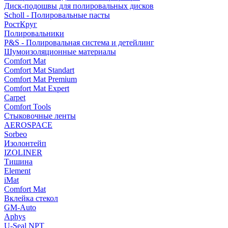
Диск-подошвы для полировальных дисков
Scholl - Полировальные пасты
РостКруг
Полировальники
P&S - Полировальная система и детейлинг
Шумоизоляционные материалы
Comfort Mat
Comfort Mat Standart
Comfort Mat Premium
Comfort Mat Expert
Carpet
Comfort Tools
Стыковочные ленты
AEROSPACE
Sorbeo
Изолонтейп
IZOLINER
Тишина
Element
iMat
Comfort Mat
Вклейка стекол
GM-Auto
Aphys
U-Seal NPT