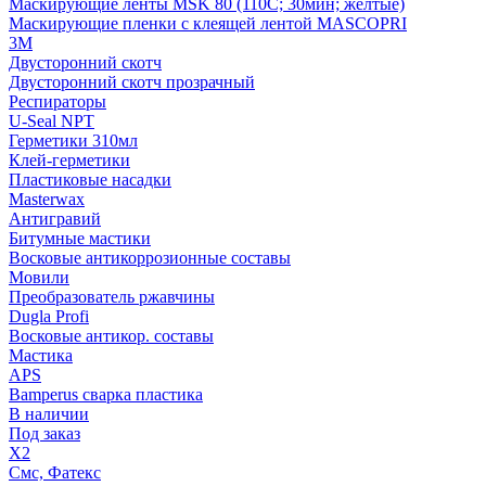
Маскирующие ленты MSK 80 (110С; 30мин; желтые)
Маскирующие пленки с клеящей лентой MASCOPRI
3M
Двусторонний скотч
Двусторонний скотч прозрачный
Респираторы
U-Seal NPT
Герметики 310мл
Клей-герметики
Пластиковые насадки
Masterwax
Антигравий
Битумные мастики
Восковые антикоррозионные составы
Мовили
Преобразователь ржавчины
Dugla Profi
Восковые антикор. составы
Мастика
APS
Bamperus сварка пластика
В наличии
Под заказ
X2
Смс, Фатекс