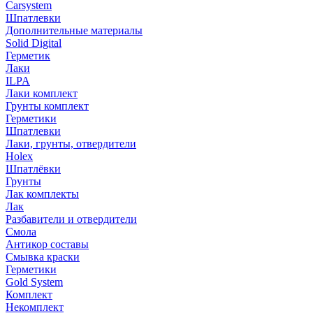
Carsystem
Шпатлевки
Дополнительные материалы
Solid Digital
Герметик
Лаки
ILPA
Лаки комплект
Грунты комплект
Герметики
Шпатлевки
Лаки, грунты, отвердители
Holex
Шпатлёвки
Грунты
Лак комплекты
Лак
Разбавители и отвердители
Смола
Антикор составы
Смывка краски
Герметики
Gold System
Комплект
Некомплект