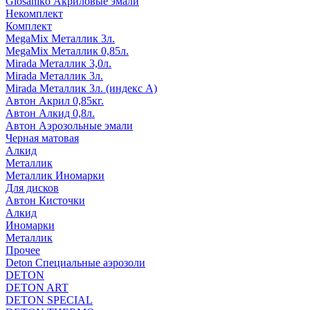
Glosaniko Акриловые эмали
Некомплект
Комплект
MegaMix Металлик 3л.
MegaMix Металлик 0,85л.
Mirada Металлик 3,0л.
Mirada Металлик 3л.
Mirada Металлик 3л. (индекс А)
Автон Акрил 0,85кг.
Автон Алкид 0,8л.
Автон Аэрозольные эмали
Черная матовая
Алкид
Металлик
Металлик Иномарки
Для дисков
Автон Кисточки
Алкид
Иномарки
Металлик
Прочее
Deton Специальные аэрозоли
DETON
DETON ART
DETON SPECIAL