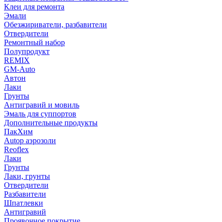
Клеи для ремонта
Эмали
Обезжириватели, разбавители
Отвердители
Ремонтный набор
Полупродукт
REMIX
GM-Auto
Автон
Лаки
Грунты
Антигравий и мовиль
Эмаль для суппортов
Дополнительные продукты
ПакХим
Autop аэрозоли
Reoflex
Лаки
Грунты
Лаки, грунты
Отвердители
Разбавители
Шпатлевки
Антигравий
Проявочное покрытие