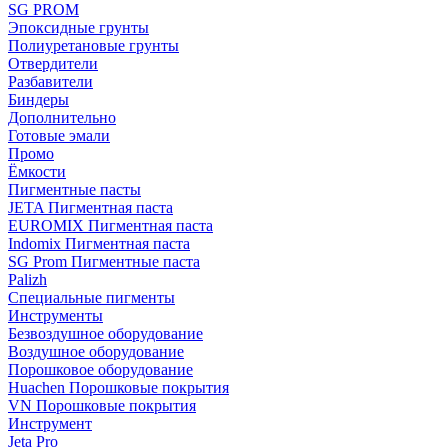
SG PROM
Эпоксидные грунты
Полиуретановые грунты
Отвердители
Разбавители
Биндеры
Дополнительно
Готовые эмали
Промо
Ёмкости
Пигментные пасты
JETA Пигментная паста
EUROMIX Пигментная паста
Indomix Пигментная паста
SG Prom Пигментные паста
Palizh
Специальные пигменты
Инструменты
Безвоздушное оборудование
Воздушное оборудование
Порошковое оборудование
Huachen Порошковые покрытия
VN Порошковые покрытия
Инструмент
Jeta Pro