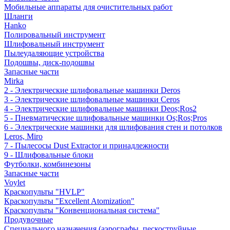
Мобильные аппараты для очистительных работ
Шланги
Hanko
Полировальный инструмент
Шлифовальный инструмент
Пылеудаляющие устройства
Подошвы, диск-подошвы
Запасные части
Mirka
2 - Электрические шлифовальные машинки Deros
3 - Электрические шлифовальные машинки Ceros
4 - Электрические шлифовальные машинки Deos;Ros2
5 - Пневматические шлифовальные машинки Os;Ros;Pros
6 - Электрические машинки для шлифования стен и потолков
Leros, Miro
7 - Пылесосы Dust Extractor и принадлежности
9 - Шлифовальные блоки
Футболки, комбинезоны
Запасные части
Voylet
Краскопульты "HVLP"
Краскопульты "Excellent Atomization"
Краскопульты "Конвенциональная система"
Продувочные
Специального назначения (аэрографы, пескоструйные,