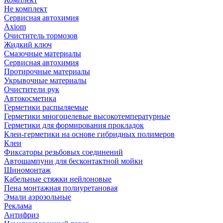
Не комплект
Сервисная автохимия
Axiom
Очиститель тормозов
Жидкий ключ
Смазочные материалы
Сервисная автохимия
Протирочные материалы
Укрывочные материалы
Очистители рук
Автокосметика
Герметики распыляемые
Герметики многоцелевые высокотемпературные
Герметики для формирования прокладок
Клеи-герметики на основе гибридных полимеров
Клеи
Фиксаторы резьбовых соединений
Автошампуни для бесконтактной мойки
Шиномонтаж
Кабельные стяжки нейлоновые
Пена монтажная полиуретановая
Эмали аэрозольные
Реклама
Антифриз