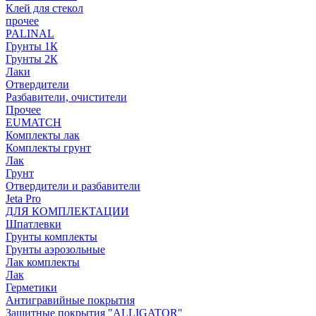
Клей для стекол
прочее
PALINAL
Грунты 1К
Грунты 2К
Лаки
Отвердители
Разбавители, очистители
Прочее
EUMATCH
Комплекты лак
Комплекты грунт
Лак
Грунт
Отвердители и разбавители
Jeta Pro
ДЛЯ КОМПЛЕКТАЦИИ
Шпатлевки
Грунты комплекты
Грунты аэрозольные
Лак комплекты
Лак
Герметики
Антигравийные покрытия
Защитные покрытия "ALLIGATOR"