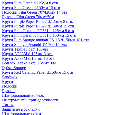
Круги Film Green d.125мм 8 отв
Круги Film Green d.150мм 15 отв
Полоски Film Green 70*420мм 14 отв
Рулоны Film Green 70мм*50м
Круги Purple Paper PP627 d.125мм 8 отв.
Круги Purple Paper PP627 d.150мм 15 отв.
Круги Film Ceramic FC531 d.125мм 8 отв
Круги Film Ceramic FC531 d.150мм 15 отв
Круги Film Sponge multiair FS115 d.150мм 181 отв
Круги Sponge Pyramid TZ 700 150мм
Круги Textile Foam 150мм
Круги AP33M d.125мм 8 отв
Круги AP33M d.150мм 15 отв
Войлок Hanko Tех 115мм*10м
Губки Sponge
Круги Red Ceramic Paper d.150мм 15 отв
Sandwox
Круги
Полоски
Рулоны
Шлифовальный войлок
Инструменты, принадлежности
Листы
Защитные прокладки
Шлифовальные губки