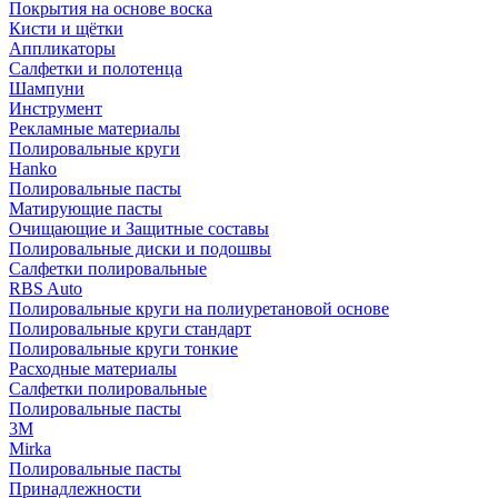
Покрытия на основе воска
Кисти и щётки
Аппликаторы
Салфетки и полотенца
Шампуни
Инструмент
Рекламные материалы
Полировальные круги
Hanko
Полировальные пасты
Матирующие пасты
Очищающие и Защитные составы
Полировальные диски и подошвы
Салфетки полировальные
RBS Auto
Полировальные круги на полиуретановой основе
Полировальные круги стандарт
Полировальные круги тонкие
Расходные материалы
Салфетки полировальные
Полировальные пасты
3М
Mirka
Полировальные пасты
Принадлежности