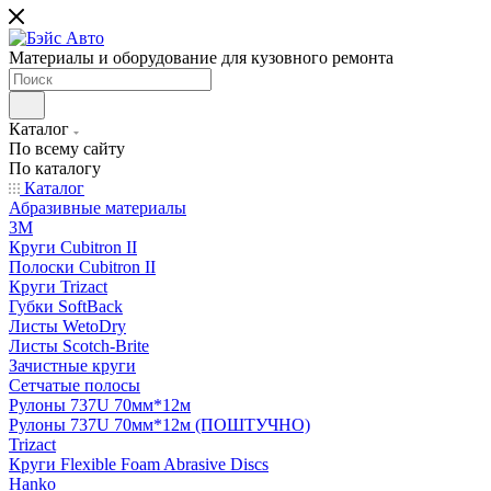
Материалы и оборудование для кузовного ремонта
Каталог
По всему сайту
По каталогу
Каталог
Абразивные материалы
3M
Круги Cubitron II
Полоски Cubitron II
Круги Trizact
Губки SoftBack
Листы WetoDry
Листы Scotch-Brite
Зачистные круги
Сетчатые полосы
Рулоны 737U 70мм*12м
Рулоны 737U 70мм*12м (ПОШТУЧНО)
Trizact
Круги Flexible Foam Abrasive Discs
Hanko