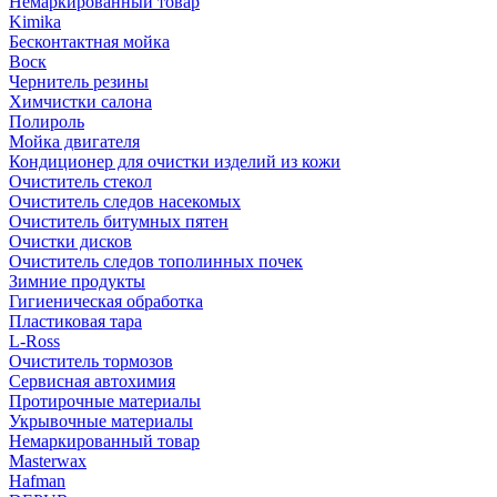
Немаркированный товар
Kimika
Бесконтактная мойка
Воск
Чернитель резины
Химчистки салона
Полироль
Мойка двигателя
Кондиционер для очистки изделий из кожи
Очиститель стекол
Очиститель следов насекомых
Очиститель битумных пятен
Очистки дисков
Очиститель следов тополинных почек
Зимние продукты
Гигиеническая обработка
Пластиковая тара
L-Ross
Очиститель тормозов
Сервисная автохимия
Протирочные материалы
Укрывочные материалы
Немаркированный товар
Masterwax
Hafman