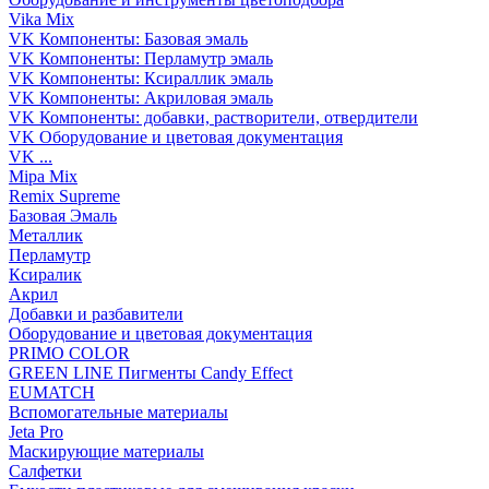
Vika Mix
VK Компоненты: Базовая эмаль
VK Компоненты: Перламутр эмаль
VK Компоненты: Ксираллик эмаль
VK Компоненты: Акриловая эмаль
VK Компоненты: добавки, растворители, отвердители
VK Оборудование и цветовая документация
VK ...
Mipa Mix
Remix Supreme
Базовая Эмаль
Металлик
Перламутр
Ксиралик
Акрил
Добавки и разбавители
Оборудование и цветовая документация
PRIMO COLOR
GREEN LINE Пигменты Candy Effect
EUMATCH
Вспомогательные материалы
Jeta Pro
Маскирующие материалы
Салфетки