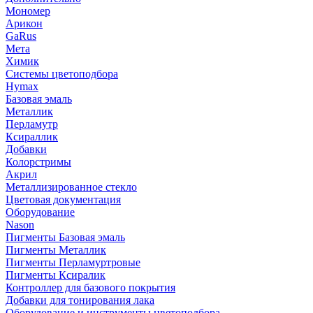
Мономер
Арикон
GaRus
Мета
Химик
Системы цветоподбора
Hymax
Базовая эмаль
Металлик
Перламутр
Ксираллик
Добавки
Колорстримы
Акрил
Металлизированное стекло
Цветовая документация
Оборудование
Nason
Пигменты Базовая эмаль
Пигменты Металлик
Пигменты Перламуртровые
Пигменты Ксиралик
Контроллер для базового покрытия
Добавки для тонирования лака
Оборудование и инструменты цветоподбора