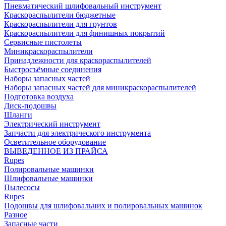
Пневматический шлифовальный инструмент
Краскораспылители бюджетные
Краскораспылители для грунтов
Краскораспылители для финишных покрытий
Сервисные пистолеты
Миникраскораспылители
Принадлежности для краскораспылителей
Быстросъёмные соединения
Наборы запасных частей
Наборы запасных частей для миникраскораспылителей
Подготовка воздуха
Диск-подошвы
Шланги
Электрический инструмент
Запчасти для электрического инструмента
Осветительное оборудование
ВЫВЕДЕННОЕ ИЗ ПРАЙСА
Rupes
Полировальные машинки
Шлифовальные машинки
Пылесосы
Rupes
Подошвы для шлифовальних и полировальных машинок
Разное
Запасные части