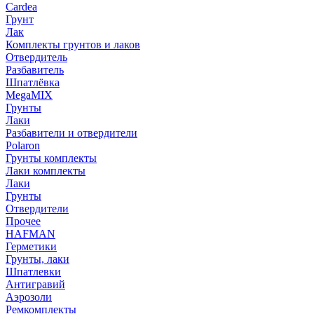
Cardea
Грунт
Лак
Комплекты грунтов и лаков
Отвердитель
Разбавитель
Шпатлёвка
MegaMIX
Грунты
Лаки
Разбавители и отвердители
Polaron
Грунты комплекты
Лаки комплекты
Лаки
Грунты
Отвердители
Прочее
HAFMAN
Герметики
Грунты, лаки
Шпатлевки
Антигравий
Аэрозоли
Ремкомплекты