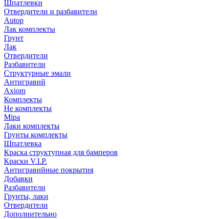
Шпатлевки
Отвердители и разбавители
Autop
Лак комплекты
Грунт
Лак
Отвердители
Разбавители
Структурные эмали
Антигравий
Axiom
Комплекты
Не комплекты
Mipa
Лаки комплекты
Грунты комплекты
Шпатлевка
Краска структупная для бамперов
Краски V.I.P.
Антигравийные покрытия
Добавки
Разбавители
Грунты, лаки
Отвердители
Дополнительно