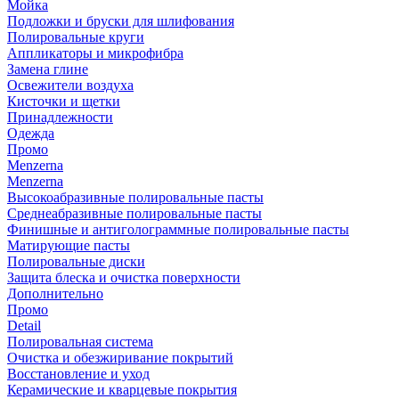
Мойка
Подложки и бруски для шлифования
Полировальные круги
Аппликаторы и микрофибра
Замена глине
Освежители воздуха
Кисточки и щетки
Принадлежности
Одежда
Промо
Menzerna
Menzerna
Высокоабразивные полировальные пасты
Среднеабразивные полировальные пасты
Финишные и антиголограммные полировальные пасты
Матирующие пасты
Полировальные диски
Защита блеска и очистка поверхности
Дополнительно
Промо
Detail
Полировальная система
Очистка и обезжиривание покрытий
Восстановление и уход
Керамические и кварцевые покрытия