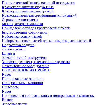
Пневматический шлифовальный инструмент
Краскораспылители бюджетные
Краскораспылители для грунтов
Краскораспылители для финишных покрытий
Сервисные пистолеты
Миникраскораспылители
Принадлежности для краскораспылителей
Быстросъёмные соединения
Наборы запасных частей
Наборы запасных частей для миникраскораспылителей
Подготовка воздуха
Диск-подошвы
Шланги
Электрический инструмент
Запчасти для электрического инструмента
Осветительное оборудование
ВЫВЕДЕННОЕ ИЗ ПРАЙСА
Rupes
Полировальные машинки
Шлифовальные машинки
Пылесосы
Rupes
Подошвы для шлифовальних и полировальных машинок
Разное
Запасные части