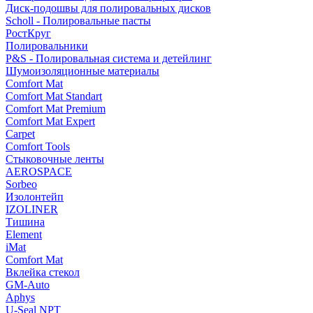
Диск-подошвы для полировальных дисков
Scholl - Полировальные пасты
РостКруг
Полировальники
P&S - Полировальная система и детейлинг
Шумоизоляционные материалы
Comfort Mat
Comfort Mat Standart
Comfort Mat Premium
Comfort Mat Expert
Carpet
Comfort Tools
Стыковочные ленты
AEROSPACE
Sorbeo
Изолонтейп
IZOLINER
Тишина
Element
iMat
Comfort Mat
Вклейка стекол
GM-Auto
Aphys
U-Seal NPT