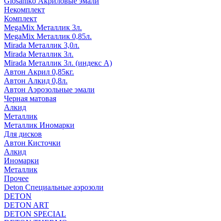
Glosaniko Акриловые эмали
Некомплект
Комплект
MegaMix Металлик 3л.
MegaMix Металлик 0,85л.
Mirada Металлик 3,0л.
Mirada Металлик 3л.
Mirada Металлик 3л. (индекс А)
Автон Акрил 0,85кг.
Автон Алкид 0,8л.
Автон Аэрозольные эмали
Черная матовая
Алкид
Металлик
Металлик Иномарки
Для дисков
Автон Кисточки
Алкид
Иномарки
Металлик
Прочее
Deton Специальные аэрозоли
DETON
DETON ART
DETON SPECIAL