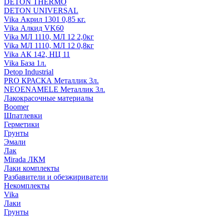
DETON THERMO
DETON UNIVERSAL
Vika Акрил 1301 0,85 кг.
Vika Алкид VK60
Vika МЛ 1110, МЛ 12 2,0кг
Vika МЛ 1110, МЛ 12 0,8кг
Vika АК 142, НЦ 11
Vika База 1л.
Detop Industrial
PRO КРАСКА Металлик 3л.
NEOENAMELE Металлик 3л.
Лакокрасочные материалы
Boomer
Шпатлевки
Герметики
Грунты
Эмали
Лак
Mirada ЛКМ
Лаки комплекты
Разбавители и обезжириватели
Некомплекты
Vika
Лаки
Грунты