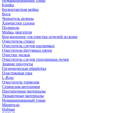
Немаркированный товар
Kimika
Бесконтактная мойка
Воск
Чернитель резины
Химчистки салона
Полироль
Мойка двигателя
Кондиционер для очистки изделий из кожи
Очиститель стекол
Очиститель следов насекомых
Очиститель битумных пятен
Очистки дисков
Очиститель следов тополинных почек
Зимние продукты
Гигиеническая обработка
Пластиковая тара
L-Ross
Очиститель тормозов
Сервисная автохимия
Протирочные материалы
Укрывочные материалы
Немаркированный товар
Masterwax
Hafman