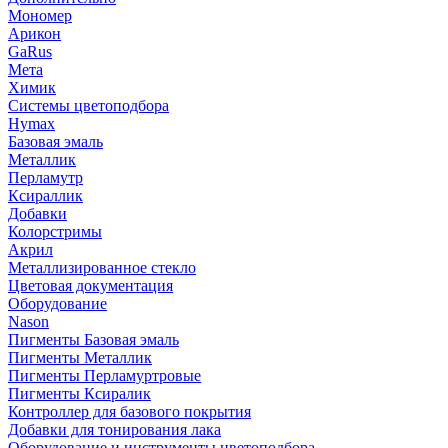
Мономер
Арикон
GaRus
Мета
Химик
Системы цветоподбора
Hymax
Базовая эмаль
Металлик
Перламутр
Ксираллик
Добавки
Колорстримы
Акрил
Металлизированное стекло
Цветовая документация
Оборудование
Nason
Пигменты Базовая эмаль
Пигменты Металлик
Пигменты Перламуртровые
Пигменты Ксиралик
Контроллер для базового покрытия
Добавки для тонирования лака
Оборудование и инструменты цветоподбора