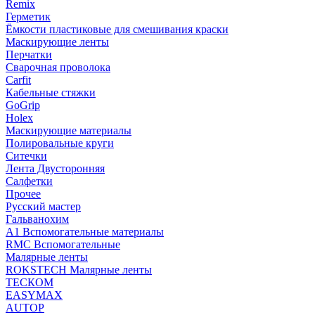
Remix
Герметик
Ёмкости пластиковые для смешивания краски
Маскирующие ленты
Перчатки
Сварочная проволока
Carfit
Кабельные стяжки
GoGrip
Holex
Маскирующие материалы
Полировальные круги
Ситечки
Лента Двусторонняя
Салфетки
Прочее
Русский мастер
Гальванохим
А1 Вспомогательные материалы
RMC Вспомогательные
Малярные ленты
ROKSTECH Малярные ленты
ТЕСКОМ
EASYMAX
AUTOP