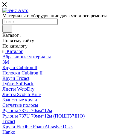
Материалы и оборудование для кузовного ремонта
Каталог
По всему сайту
По каталогу
Каталог
Абразивные материалы
3M
Круги Cubitron II
Полоски Cubitron II
Круги Trizact
Губки SoftBack
Листы WetoDry
Листы Scotch-Brite
Зачистные круги
Сетчатые полосы
Рулоны 737U 70мм*12м
Рулоны 737U 70мм*12м (ПОШТУЧНО)
Trizact
Круги Flexible Foam Abrasive Discs
Hanko