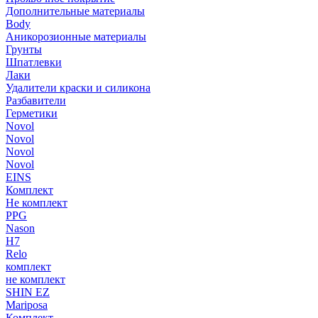
Дополнительные материалы
Body
Аникорозионные материалы
Грунты
Шпатлевки
Лаки
Удалители краски и силикона
Разбавители
Герметики
Novol
Novol
Novol
Novol
EINS
Комплект
Не комплект
PPG
Nason
H7
Relo
комплект
не комплект
SHIN EZ
Mariposa
Комплект