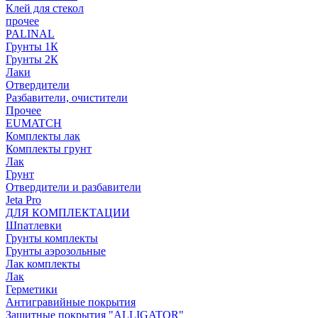
Клей для стекол
прочее
PALINAL
Грунты 1К
Грунты 2К
Лаки
Отвердители
Разбавители, очистители
Прочее
EUMATCH
Комплекты лак
Комплекты грунт
Лак
Грунт
Отвердители и разбавители
Jeta Pro
ДЛЯ КОМПЛЕКТАЦИИ
Шпатлевки
Грунты комплекты
Грунты аэрозольные
Лак комплекты
Лак
Герметики
Антигравийные покрытия
Защитные покрытия "ALLIGATOR"