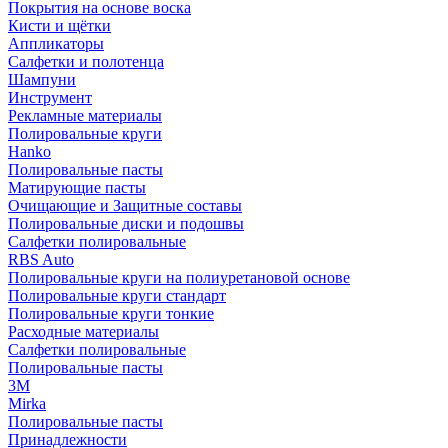
Покрытия на основе воска
Кисти и щётки
Аппликаторы
Салфетки и полотенца
Шампуни
Инструмент
Рекламные материалы
Полировальные круги
Hanko
Полировальные пасты
Матирующие пасты
Очищающие и Защитные составы
Полировальные диски и подошвы
Салфетки полировальные
RBS Auto
Полировальные круги на полиуретановой основе
Полировальные круги стандарт
Полировальные круги тонкие
Расходные материалы
Салфетки полировальные
Полировальные пасты
3М
Mirka
Полировальные пасты
Принадлежности