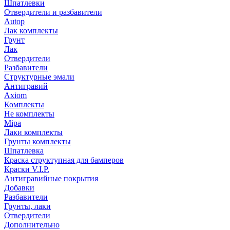
Шпатлевки
Отвердители и разбавители
Autop
Лак комплекты
Грунт
Лак
Отвердители
Разбавители
Структурные эмали
Антигравий
Axiom
Комплекты
Не комплекты
Mipa
Лаки комплекты
Грунты комплекты
Шпатлевка
Краска структупная для бамперов
Краски V.I.P.
Антигравийные покрытия
Добавки
Разбавители
Грунты, лаки
Отвердители
Дополнительно