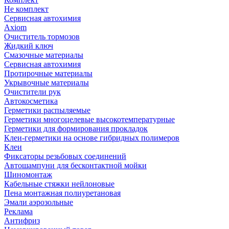
Не комплект
Сервисная автохимия
Axiom
Очиститель тормозов
Жидкий ключ
Смазочные материалы
Сервисная автохимия
Протирочные материалы
Укрывочные материалы
Очистители рук
Автокосметика
Герметики распыляемые
Герметики многоцелевые высокотемпературные
Герметики для формирования прокладок
Клеи-герметики на основе гибридных полимеров
Клеи
Фиксаторы резьбовых соединений
Автошампуни для бесконтактной мойки
Шиномонтаж
Кабельные стяжки нейлоновые
Пена монтажная полиуретановая
Эмали аэрозольные
Реклама
Антифриз