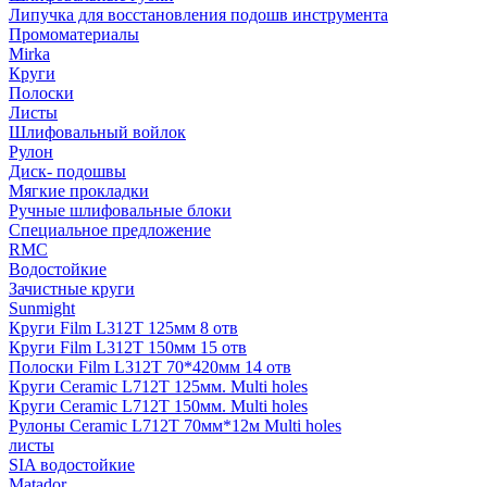
Липучка для восстановления подошв инструмента
Промоматериалы
Mirka
Круги
Полоски
Листы
Шлифовальный войлок
Рулон
Диск- подошвы
Мягкие прокладки
Ручные шлифовальные блоки
Специальное предложение
RMC
Водостойкие
Зачистные круги
Sunmight
Круги Film L312T 125мм 8 отв
Круги Film L312T 150мм 15 отв
Полоски Film L312T 70*420мм 14 отв
Круги Ceramic L712T 125мм. Multi holes
Круги Ceramic L712T 150мм. Multi holes
Рулоны Ceramic L712T 70мм*12м Multi holes
листы
SIA водостойкие
Matador