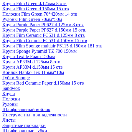
Круги Film Green d.125мм 8 отв
Круги Film Green d.150мм 15 отв
Полоски Film Green 70*420мм 14 отв
Рулоны Film Green 70мм*50м
Круги Purple Paper PP627 d.125мм 8 отв.
Круги Purple Paper PP627 d.150мм 15 отв.
Круги Film Ceramic FC531 d.125мм 8 отв
Круги Film Ceramic FC531 d.150мм 15 отв
Круги Film Sponge multiair FS115 d.150мм 181 отв
Круги Sponge Pyramid TZ 700 150мм
Круги Textile Foam 150мм
Круги AP33M d.125мм 8 отв
Круги AP33M d.150мм 15 отв
Войлок Hanko Tех 115мм*10м
Губки Sponge
Круги Red Ceramic Paper d.150мм 15 отв
Sandwox
Круги
Полоски
Рулоны
Шлифовальный войлок
Инструменты, принадлежности
Листы
Защитные прокладки
Шлифовальные губки