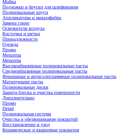
Мойка
Подложки и бруски для шлифования
Полировальные круги
Аппликаторы и микрофибра
Замена глине
Освежители воздуха
Кисточки и щетки
Принадлежности
Одежда
Промо
Menzerna
Menzerna
Высокоабразивные полировальные пасты
Среднеабразивные полировальные пасты
Финишные и антиголограммные полировальные пасты
Матирующие пасты
Полировальные диски
Защита блеска и очистка поверхности
Дополнительно
Промо
Detail
Полировальная система
Очистка и обезжиривание покрытий
Восстановление и уход
Керамические и кварцевые покрытия