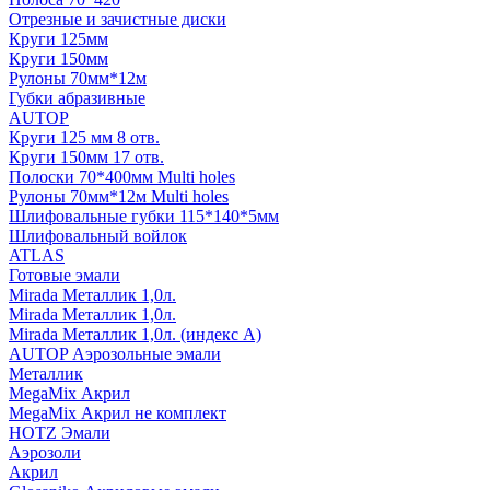
Отрезные и зачистные диски
Круги 125мм
Круги 150мм
Рулоны 70мм*12м
Губки абразивные
AUTOP
Круги 125 мм 8 отв.
Круги 150мм 17 отв.
Полоски 70*400мм Multi holes
Рулоны 70мм*12м Multi holes
Шлифовальные губки 115*140*5мм
Шлифовальный войлок
ATLAS
Готовые эмали
Mirada Металлик 1,0л.
Mirada Металлик 1,0л.
Mirada Металлик 1,0л. (индекс А)
AUTOP Аэрозольные эмали
Металлик
MegaMix Акрил
MegaMix Акрил не комплект
HOTZ Эмали
Аэрозоли
Акрил