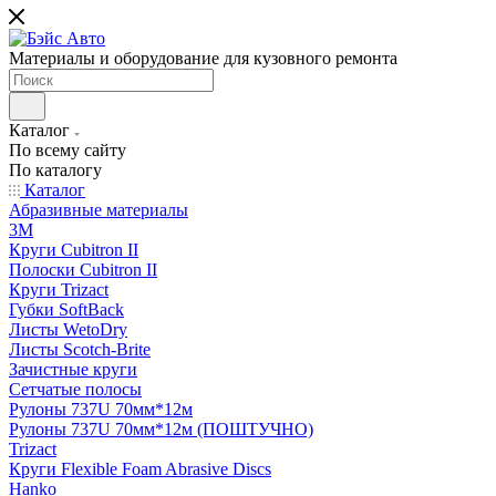
Материалы и оборудование для кузовного ремонта
Каталог
По всему сайту
По каталогу
Каталог
Абразивные материалы
3M
Круги Cubitron II
Полоски Cubitron II
Круги Trizact
Губки SoftBack
Листы WetoDry
Листы Scotch-Brite
Зачистные круги
Сетчатые полосы
Рулоны 737U 70мм*12м
Рулоны 737U 70мм*12м (ПОШТУЧНО)
Trizact
Круги Flexible Foam Abrasive Discs
Hanko