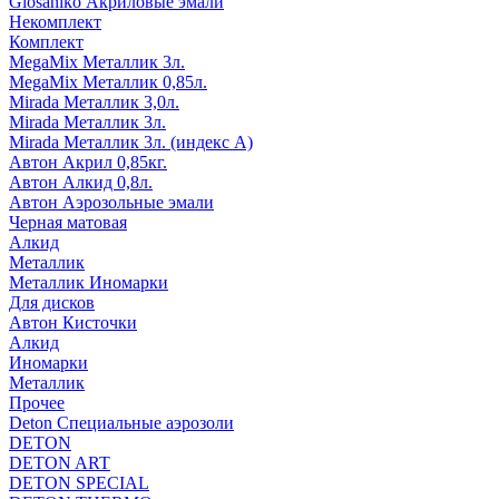
Glosaniko Акриловые эмали
Некомплект
Комплект
MegaMix Металлик 3л.
MegaMix Металлик 0,85л.
Mirada Металлик 3,0л.
Mirada Металлик 3л.
Mirada Металлик 3л. (индекс А)
Автон Акрил 0,85кг.
Автон Алкид 0,8л.
Автон Аэрозольные эмали
Черная матовая
Алкид
Металлик
Металлик Иномарки
Для дисков
Автон Кисточки
Алкид
Иномарки
Металлик
Прочее
Deton Специальные аэрозоли
DETON
DETON ART
DETON SPECIAL