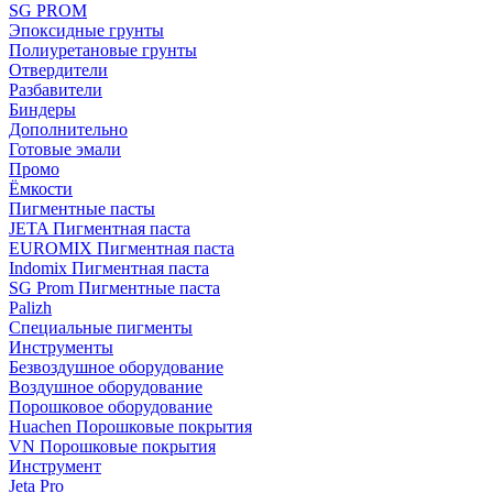
SG PROM
Эпоксидные грунты
Полиуретановые грунты
Отвердители
Разбавители
Биндеры
Дополнительно
Готовые эмали
Промо
Ёмкости
Пигментные пасты
JETA Пигментная паста
EUROMIX Пигментная паста
Indomix Пигментная паста
SG Prom Пигментные паста
Palizh
Специальные пигменты
Инструменты
Безвоздушное оборудование
Воздушное оборудование
Порошковое оборудование
Huachen Порошковые покрытия
VN Порошковые покрытия
Инструмент
Jeta Pro