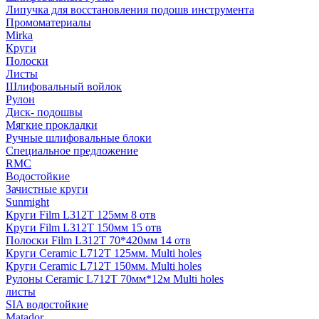
Липучка для восстановления подошв инструмента
Промоматериалы
Mirka
Круги
Полоски
Листы
Шлифовальный войлок
Рулон
Диск- подошвы
Мягкие прокладки
Ручные шлифовальные блоки
Специальное предложение
RMC
Водостойкие
Зачистные круги
Sunmight
Круги Film L312T 125мм 8 отв
Круги Film L312T 150мм 15 отв
Полоски Film L312T 70*420мм 14 отв
Круги Ceramic L712T 125мм. Multi holes
Круги Ceramic L712T 150мм. Multi holes
Рулоны Ceramic L712T 70мм*12м Multi holes
листы
SIA водостойкие
Matador