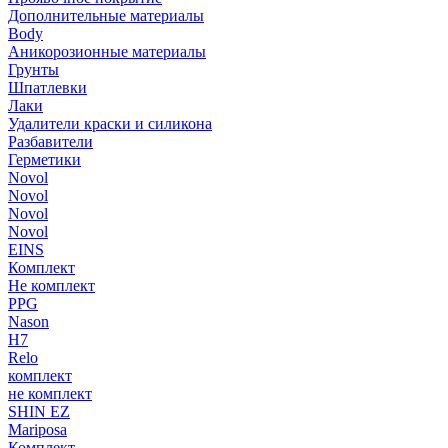
Дополнительные материалы
Body
Аникорозионные материалы
Грунты
Шпатлевки
Лаки
Удалители краски и силикона
Разбавители
Герметики
Novol
Novol
Novol
Novol
EINS
Комплект
Не комплект
PPG
Nason
H7
Relo
комплект
не комплект
SHIN EZ
Mariposa
Комплект