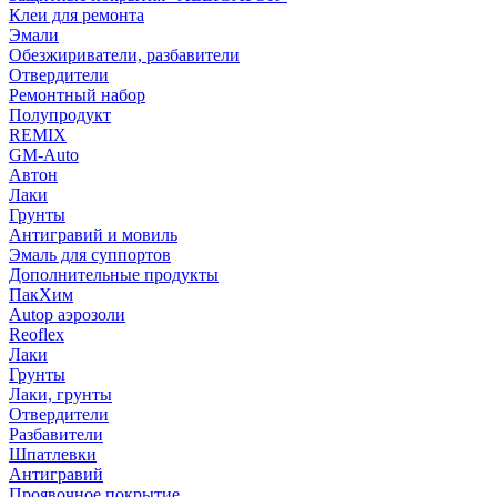
Клеи для ремонта
Эмали
Обезжириватели, разбавители
Отвердители
Ремонтный набор
Полупродукт
REMIX
GM-Auto
Автон
Лаки
Грунты
Антигравий и мовиль
Эмаль для суппортов
Дополнительные продукты
ПакХим
Autop аэрозоли
Reoflex
Лаки
Грунты
Лаки, грунты
Отвердители
Разбавители
Шпатлевки
Антигравий
Проявочное покрытие