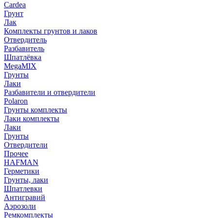
Cardea
Грунт
Лак
Комплекты грунтов и лаков
Отвердитель
Разбавитель
Шпатлёвка
MegaMIX
Грунты
Лаки
Разбавители и отвердители
Polaron
Грунты комплекты
Лаки комплекты
Лаки
Грунты
Отвердители
Прочее
HAFMAN
Герметики
Грунты, лаки
Шпатлевки
Антигравий
Аэрозоли
Ремкомплекты