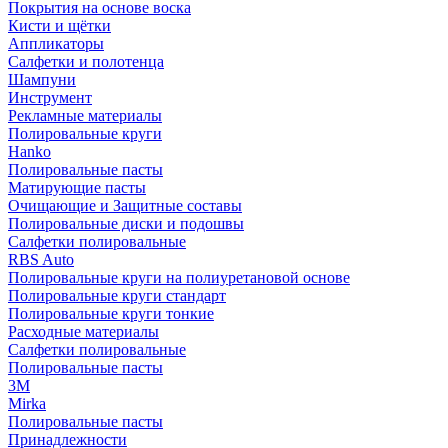
Покрытия на основе воска
Кисти и щётки
Аппликаторы
Салфетки и полотенца
Шампуни
Инструмент
Рекламные материалы
Полировальные круги
Hanko
Полировальные пасты
Матирующие пасты
Очищающие и Защитные составы
Полировальные диски и подошвы
Салфетки полировальные
RBS Auto
Полировальные круги на полиуретановой основе
Полировальные круги стандарт
Полировальные круги тонкие
Расходные материалы
Салфетки полировальные
Полировальные пасты
3М
Mirka
Полировальные пасты
Принадлежности