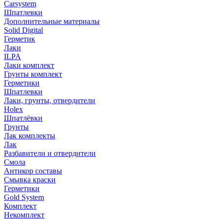
Carsystem
Шпатлевки
Дополнительные материалы
Solid Digital
Герметик
Лаки
ILPA
Лаки комплект
Грунты комплект
Герметики
Шпатлевки
Лаки, грунты, отвердители
Holex
Шпатлёвки
Грунты
Лак комплекты
Лак
Разбавители и отвердители
Смола
Антикор составы
Смывка краски
Герметики
Gold System
Комплект
Некомплект