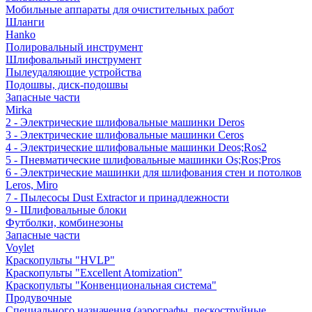
Мобильные аппараты для очистительных работ
Шланги
Hanko
Полировальный инструмент
Шлифовальный инструмент
Пылеудаляющие устройства
Подошвы, диск-подошвы
Запасные части
Mirka
2 - Электрические шлифовальные машинки Deros
3 - Электрические шлифовальные машинки Ceros
4 - Электрические шлифовальные машинки Deos;Ros2
5 - Пневматические шлифовальные машинки Os;Ros;Pros
6 - Электрические машинки для шлифования стен и потолков
Leros, Miro
7 - Пылесосы Dust Extractor и принадлежности
9 - Шлифовальные блоки
Футболки, комбинезоны
Запасные части
Voylet
Краскопульты "HVLP"
Краскопульты "Excellent Atomization"
Краскопульты "Конвенциональная система"
Продувочные
Специального назначения (аэрографы, пескоструйные,