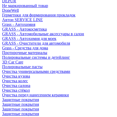
DEPUR
Не маркированный товар
DoneWell
Герметики для формирования прокладок
Автон SERVICE LINE
Grass - Автохимия
GRASS - Автокосметика
GRASS - Автомобильные аксессуары в салон
GRASS - Автохимия для моек
GRASS - Очистители для автомобиля
Grass - Средства для дома
Протирочные материалы
Полировальные системы и детейлинг
3D Car Care
Полировальные пасты
Очистка универсальными средствами
Очистка кузова
Очистка колес
Очистка салона
Очистка стёкол
Очистка перед нанесением керамики
Защитные покрытия
Защитные покрытия
Защитные покрытия
Защитные покрытия