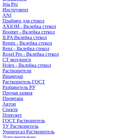
Jeta Pro
Инструмент
ANI
Праймер для стекол
AXIOM - Вклейка стекол
Boomer - Вклейка стекол
ILPA Вклейка стекол
Remix - Вклейка стекол
Renz - Вклейка стекол
Roxel Pro - Вклейка стекол
СТ молдинги
Holex - Вклейка стекол
Растворители
Binagroup
Растворитель ГОСТ
Разбавитель РУ
Прочая химия
Промтара
Автон
Спектр
Пересвет
ГОСТ Растворитель
ТУ Растворитель
Универсал Растворитель
Дополнительно