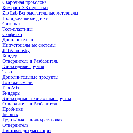
Сварочная проволока
Комфорт ХБ перчатки
Zip Lab Вспомогательные материалы
Полировальные диски
Ситечки
Тест-пластины
Салфетки
Дополнительно
Индустриальные системы
JETA Industry
Биндеры
Отвердитель и Разбавитель
Эпоксидные грунты
Тара
Дополнительные продукты
Готовые эмали
EuroMix
Биндеры
Эпоксидные и кислотные грунты
Отвердитель и Разбавитель
Пробники
Indomix
Грунт-Эмаль полиуретановая
Отвердитель
Цветовая документация