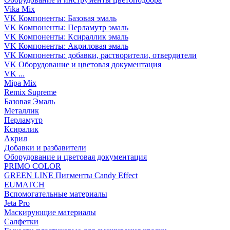
Vika Mix
VK Компоненты: Базовая эмаль
VK Компоненты: Перламутр эмаль
VK Компоненты: Ксираллик эмаль
VK Компоненты: Акриловая эмаль
VK Компоненты: добавки, растворители, отвердители
VK Оборудование и цветовая документация
VK ...
Mipa Mix
Remix Supreme
Базовая Эмаль
Металлик
Перламутр
Ксиралик
Акрил
Добавки и разбавители
Оборудование и цветовая документация
PRIMO COLOR
GREEN LINE Пигменты Candy Effect
EUMATCH
Вспомогательные материалы
Jeta Pro
Маскирующие материалы
Салфетки