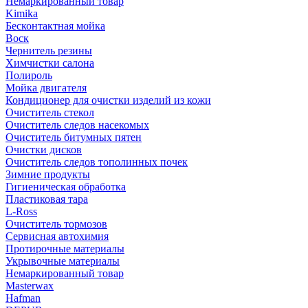
Немаркированный товар
Kimika
Бесконтактная мойка
Воск
Чернитель резины
Химчистки салона
Полироль
Мойка двигателя
Кондиционер для очистки изделий из кожи
Очиститель стекол
Очиститель следов насекомых
Очиститель битумных пятен
Очистки дисков
Очиститель следов тополинных почек
Зимние продукты
Гигиеническая обработка
Пластиковая тара
L-Ross
Очиститель тормозов
Сервисная автохимия
Протирочные материалы
Укрывочные материалы
Немаркированный товар
Masterwax
Hafman