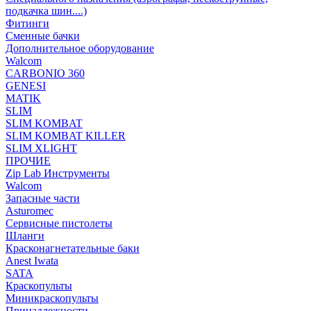
подкачка шин....)
Фитинги
Сменные бачки
Дополнительное оборудование
Walcom
CARBONIO 360
GENESI
MATIK
SLIM
SLIM KOMBAT
SLIM KOMBAT KILLER
SLIM XLIGHT
ПРОЧИЕ
Zip Lab Инструменты
Walсom
Запасные части
Asturomec
Сервисные пистолеты
Шланги
Красконагнетательные баки
Anest Iwata
SATA
Краскопульты
Миникраскопульты
Принадлежности