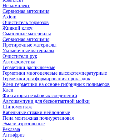
Не комплект
Сервисная автохимия
Axiom
Очиститель тормозов
Жидкий ключ
Смазочные материалы
Сервисная автохимия
Протирочные материалы
Укрывочные материалы
Очистители рук
Автокосметика
Герметики распыляемые
Герметики многоцелевые высокотемпературные
Герметики для формирования прокладок
Клеи-герметики на основе гибридных полимеров
Клеи
Фиксаторы резьбовых соединений
Автошампуни для бесконтактной мойки
Шиномонтаж
Кабельные стяжки нейлоновые
Пена монтажная полиуретановая
Эмали аэрозольные
Реклама
Антифриз