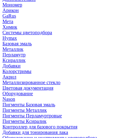
Мономер
Арикон
GaRus
Мета
Химик
Системы цветоподбора
Hymax
Базовая эмаль
Металлик
Перламутр
Ксираллик
Добавки
Колорстримы
Акрил
Металлизированное стекло
Цветовая документация
Оборудование
Nason
Пигменты Базовая эмаль
Пигменты Металлик
Пигменты Перламуртровые
Пигменты Ксиралик
Контроллер для базового покрытия
Добавки для тонирования лака
Оборудование и инструменты цветоподбора