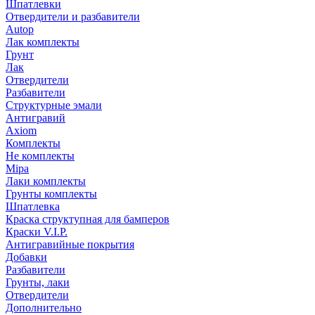
Шпатлевки
Отвердители и разбавители
Autop
Лак комплекты
Грунт
Лак
Отвердители
Разбавители
Структурные эмали
Антигравий
Axiom
Комплекты
Не комплекты
Mipa
Лаки комплекты
Грунты комплекты
Шпатлевка
Краска структупная для бамперов
Краски V.I.P.
Антигравийные покрытия
Добавки
Разбавители
Грунты, лаки
Отвердители
Дополнительно