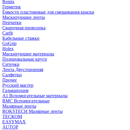
Remix
Герметик
Ёмкости пластиковые для смешивания краски
Маскирующие ленты
Перчатки
Сварочная проволока
Carfit
Кабельные стяжки
GoGrip
Holex
Маскирующие материалы
Полировальные круги
Ситечки
Лента Двусторонняя
Салфетки
Прочее
Русский мастер
Гальванохим
А1 Вспомогательные материалы
RMC Вспомогательные
Малярные ленты
ROKSTECH Малярные ленты
ТЕСКОМ
EASYMAX
AUTOP