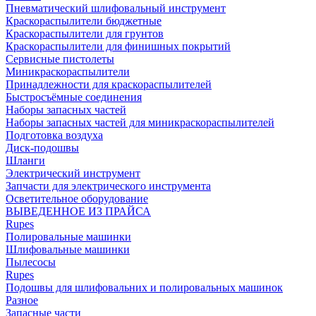
Пневматический шлифовальный инструмент
Краскораспылители бюджетные
Краскораспылители для грунтов
Краскораспылители для финишных покрытий
Сервисные пистолеты
Миникраскораспылители
Принадлежности для краскораспылителей
Быстросъёмные соединения
Наборы запасных частей
Наборы запасных частей для миникраскораспылителей
Подготовка воздуха
Диск-подошвы
Шланги
Электрический инструмент
Запчасти для электрического инструмента
Осветительное оборудование
ВЫВЕДЕННОЕ ИЗ ПРАЙСА
Rupes
Полировальные машинки
Шлифовальные машинки
Пылесосы
Rupes
Подошвы для шлифовальних и полировальных машинок
Разное
Запасные части