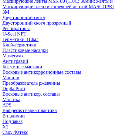
Маскирующие ленты MSK 80 (110С; 30мин; желтые)
Маскирующие пленки с клеящей лентой MASCOPRI
3M
Двусторонний скотч
Двусторонний скотч прозрачный
Респираторы
U-Seal NPT
Герметики 310мл
Клей-герметики
Пластиковые насадки
Masterwax
Антигравий
Битумные мастики
Восковые антикоррозионные составы
Мовили
Преобразователь ржавчины
Dugla Profi
Восковые антикор. составы
Мастика
APS
Bamperus сварка пластика
В наличии
Под заказ
X2
Смс, Фатекс