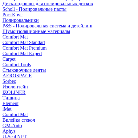
Диск-подошвы для полировальных дисков
Scholl - Полировальные пасты
РостКруг
Полировальники
P&S - Полировальная система и детейлинг
Шумоизоляционные материалы
Comfort Mat
Comfort Mat Standart
Comfort Mat Premium
Comfort Mat Expert
Carpet
Comfort Tools
Стыковочные ленты
AEROSPACE
Sorbeo
Изолонтейп
IZOLINER
Тишина
Element
iMat
Comfort Mat
Вклейка стекол
GM-Auto
Aphys
U-Seal NPT