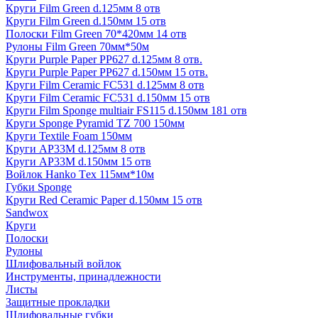
Круги Film Green d.125мм 8 отв
Круги Film Green d.150мм 15 отв
Полоски Film Green 70*420мм 14 отв
Рулоны Film Green 70мм*50м
Круги Purple Paper PP627 d.125мм 8 отв.
Круги Purple Paper PP627 d.150мм 15 отв.
Круги Film Ceramic FC531 d.125мм 8 отв
Круги Film Ceramic FC531 d.150мм 15 отв
Круги Film Sponge multiair FS115 d.150мм 181 отв
Круги Sponge Pyramid TZ 700 150мм
Круги Textile Foam 150мм
Круги AP33M d.125мм 8 отв
Круги AP33M d.150мм 15 отв
Войлок Hanko Tех 115мм*10м
Губки Sponge
Круги Red Ceramic Paper d.150мм 15 отв
Sandwox
Круги
Полоски
Рулоны
Шлифовальный войлок
Инструменты, принадлежности
Листы
Защитные прокладки
Шлифовальные губки