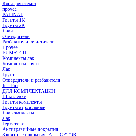
Клей для стекол
прочее
PALINAL
Грунты 1К
Грунты 2К
Лаки
Отвердители
Разбавители, очистители
Прочее
EUMATCH
Комплекты лак
Комплекты грунт
Лак
Грунт
Отвердители и разбавители
Jeta Pro
ДЛЯ КОМПЛЕКТАЦИИ
Шпатлевки
Грунты комплекты
Грунты аэрозольные
Лак комплекты
Лак
Герметики
Антигравийные покрытия
Защитные покрытия "ALLIGATOR"