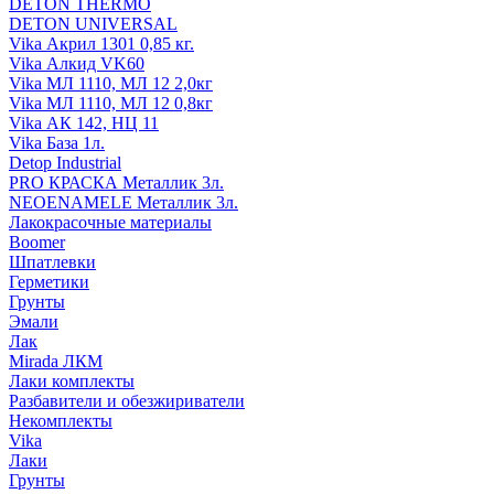
DETON THERMO
DETON UNIVERSAL
Vika Акрил 1301 0,85 кг.
Vika Алкид VK60
Vika МЛ 1110, МЛ 12 2,0кг
Vika МЛ 1110, МЛ 12 0,8кг
Vika АК 142, НЦ 11
Vika База 1л.
Detop Industrial
PRO КРАСКА Металлик 3л.
NEOENAMELE Металлик 3л.
Лакокрасочные материалы
Boomer
Шпатлевки
Герметики
Грунты
Эмали
Лак
Mirada ЛКМ
Лаки комплекты
Разбавители и обезжириватели
Некомплекты
Vika
Лаки
Грунты