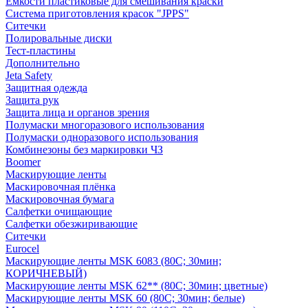
Емкости пластиковые для смешивания краски
Система приготовления красок "JPPS"
Ситечки
Полировальные диски
Тест-пластины
Дополнительно
Jeta Safety
Защитная одежда
Защита рук
Защита лица и органов зрения
Полумаски многоразового использования
Полумаски одноразового использования
Комбинезоны без маркировки ЧЗ
Boomer
Маскирующие ленты
Маскировочная плёнка
Маскировочная бумага
Салфетки очищающие
Салфетки обезжиривающие
Ситечки
Euroсel
Маскирующие ленты MSK 6083 (80С; 30мин;
КОРИЧНЕВЫЙ)
Маскирующие ленты MSK 62** (80С; 30мин; цветные)
Маскирующие ленты MSK 60 (80С; 30мин; белые)