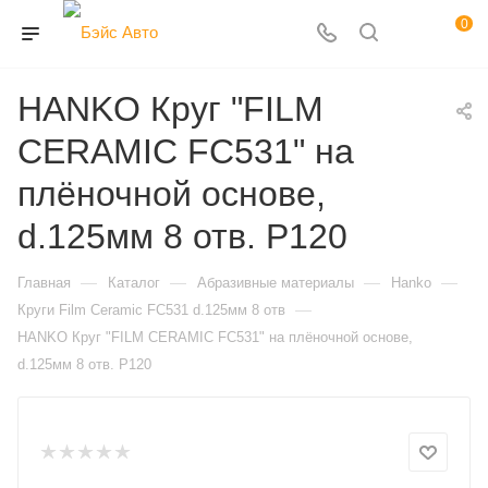
0
HANKO Круг "FILM
CERAMIC FC531" на
плёночной основе,
d.125мм 8 отв. Р120
—
—
—
—
Главная
Каталог
Абразивные материалы
Hanko
—
Круги Film Ceramic FC531 d.125мм 8 отв
HANKO Круг "FILM CERAMIC FC531" на плёночной основе,
d.125мм 8 отв. Р120