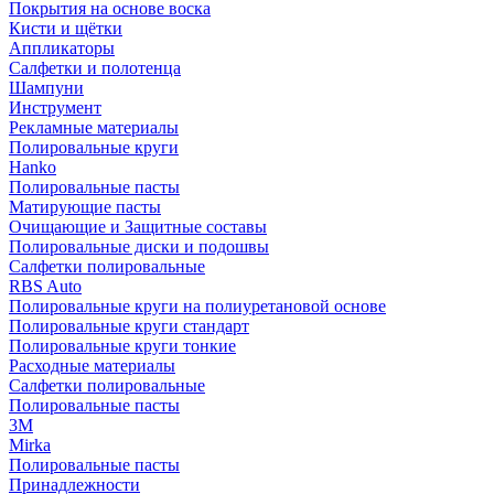
Покрытия на основе воска
Кисти и щётки
Аппликаторы
Салфетки и полотенца
Шампуни
Инструмент
Рекламные материалы
Полировальные круги
Hanko
Полировальные пасты
Матирующие пасты
Очищающие и Защитные составы
Полировальные диски и подошвы
Салфетки полировальные
RBS Auto
Полировальные круги на полиуретановой основе
Полировальные круги стандарт
Полировальные круги тонкие
Расходные материалы
Салфетки полировальные
Полировальные пасты
3М
Mirka
Полировальные пасты
Принадлежности