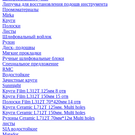
Липучка для восстановления подошв инструмента
Промоматериалы
Mirka
Круги
Полоски
Листы
Шлифовальный войлок
Рулон
Диск- подошвы
Мягкие прокладки
Ручные шлифовальные блоки
Специальное предложение
RMC
Водостойкие
Зачистные круги
Sunmight
Круги Film L312T 125мм 8 отв
Круги Film L312T 150мм 15 отв
Полоски Film L312T 70*420мм 14 отв
Круги Ceramic L712T 125мм. Multi holes
Круги Ceramic L712T 150мм. Multi holes
Рулоны Ceramic L712T 70мм*12м Multi holes
листы
SIA водостойкие
Matador