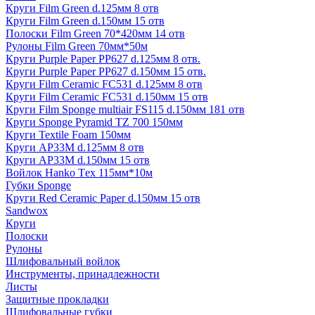
Круги Film Green d.125мм 8 отв
Круги Film Green d.150мм 15 отв
Полоски Film Green 70*420мм 14 отв
Рулоны Film Green 70мм*50м
Круги Purple Paper PP627 d.125мм 8 отв.
Круги Purple Paper PP627 d.150мм 15 отв.
Круги Film Ceramic FC531 d.125мм 8 отв
Круги Film Ceramic FC531 d.150мм 15 отв
Круги Film Sponge multiair FS115 d.150мм 181 отв
Круги Sponge Pyramid TZ 700 150мм
Круги Textile Foam 150мм
Круги AP33M d.125мм 8 отв
Круги AP33M d.150мм 15 отв
Войлок Hanko Tех 115мм*10м
Губки Sponge
Круги Red Ceramic Paper d.150мм 15 отв
Sandwox
Круги
Полоски
Рулоны
Шлифовальный войлок
Инструменты, принадлежности
Листы
Защитные прокладки
Шлифовальные губки