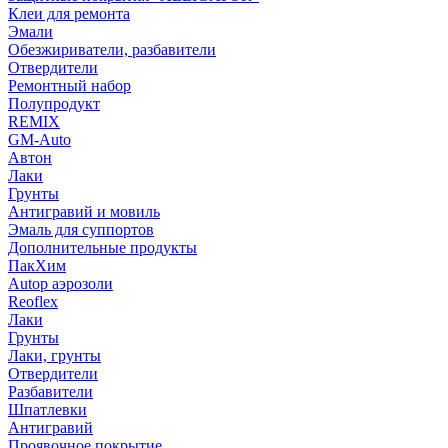
Клеи для ремонта
Эмали
Обезжириватели, разбавители
Отвердители
Ремонтный набор
Полупродукт
REMIX
GM-Auto
Автон
Лаки
Грунты
Антигравий и мовиль
Эмаль для суппортов
Дополнительные продукты
ПакХим
Autop аэрозоли
Reoflex
Лаки
Грунты
Лаки, грунты
Отвердители
Разбавители
Шпатлевки
Антигравий
Проявочное покрытие