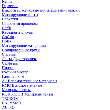
Remix
Герметик
Ёмкости пластиковые для смешивания краски
Маскирующие ленты
Перчатки
Сварочная проволока
Carfit
Кабельные стяжки
GoGrip
Holex
Маскирующие материалы
Полировальные круги
Ситечки
Лента Двусторонняя
Салфетки
Прочее
Русский мастер
Гальванохим
А1 Вспомогательные материалы
RMC Вспомогательные
Малярные ленты
ROKSTECH Малярные ленты
ТЕСКОМ
EASYMAX
AUTOP