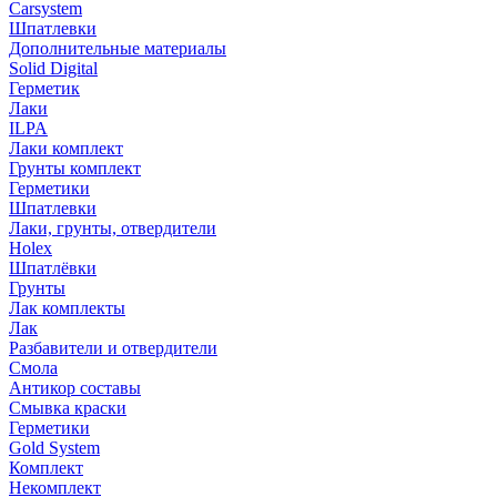
Carsystem
Шпатлевки
Дополнительные материалы
Solid Digital
Герметик
Лаки
ILPA
Лаки комплект
Грунты комплект
Герметики
Шпатлевки
Лаки, грунты, отвердители
Holex
Шпатлёвки
Грунты
Лак комплекты
Лак
Разбавители и отвердители
Смола
Антикор составы
Смывка краски
Герметики
Gold System
Комплект
Некомплект