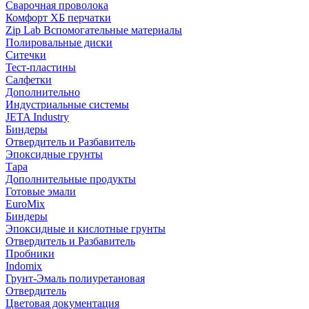
Сварочная проволока
Комфорт ХБ перчатки
Zip Lab Вспомогательные материалы
Полировальные диски
Ситечки
Тест-пластины
Салфетки
Дополнительно
Индустриальные системы
JETA Industry
Биндеры
Отвердитель и Разбавитель
Эпоксидные грунты
Тара
Дополнительные продукты
Готовые эмали
EuroMix
Биндеры
Эпоксидные и кислотные грунты
Отвердитель и Разбавитель
Пробники
Indomix
Грунт-Эмаль полиуретановая
Отвердитель
Цветовая документация