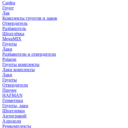
Cardea
Грунт
Лак
Комплекты грунтов и лаков
Отвердитель
Разбавитель
Шпатлёвка
MegaMIX
Грунты
Лаки
Разбавители и отвердители
Polaron
Грунты комплекты
Лаки комплекты
Лаки
Грунты
Отвердители
Прочее
HAFMAN
Герметики
Грунты, лаки
Шпатлевки
Антигравий
Аэрозоли
Ремкомплекты