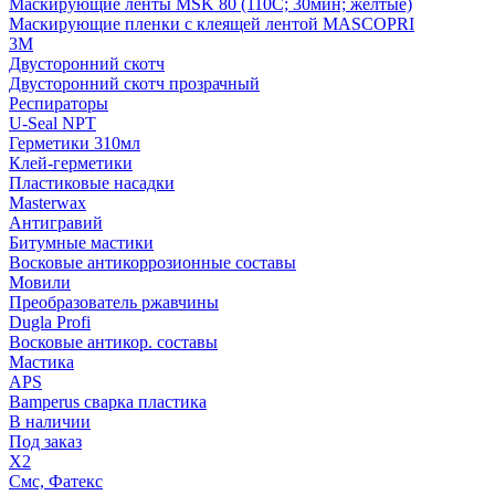
Маскирующие ленты MSK 80 (110С; 30мин; желтые)
Маскирующие пленки с клеящей лентой MASCOPRI
3M
Двусторонний скотч
Двусторонний скотч прозрачный
Респираторы
U-Seal NPT
Герметики 310мл
Клей-герметики
Пластиковые насадки
Masterwax
Антигравий
Битумные мастики
Восковые антикоррозионные составы
Мовили
Преобразователь ржавчины
Dugla Profi
Восковые антикор. составы
Мастика
APS
Bamperus сварка пластика
В наличии
Под заказ
X2
Смс, Фатекс