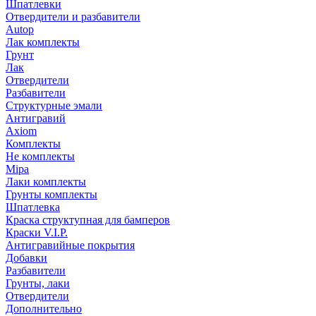
Шпатлевки
Отвердители и разбавители
Autop
Лак комплекты
Грунт
Лак
Отвердители
Разбавители
Структурные эмали
Антигравий
Axiom
Комплекты
Не комплекты
Mipa
Лаки комплекты
Грунты комплекты
Шпатлевка
Краска структупная для бамперов
Краски V.I.P.
Антигравийные покрытия
Добавки
Разбавители
Грунты, лаки
Отвердители
Дополнительно