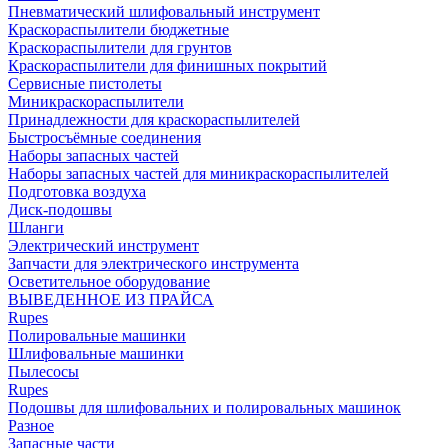
Пневматический шлифовальный инструмент
Краскораспылители бюджетные
Краскораспылители для грунтов
Краскораспылители для финишных покрытий
Сервисные пистолеты
Миникраскораспылители
Принадлежности для краскораспылителей
Быстросъёмные соединения
Наборы запасных частей
Наборы запасных частей для миникраскораспылителей
Подготовка воздуха
Диск-подошвы
Шланги
Электрический инструмент
Запчасти для электрического инструмента
Осветительное оборудование
ВЫВЕДЕННОЕ ИЗ ПРАЙСА
Rupes
Полировальные машинки
Шлифовальные машинки
Пылесосы
Rupes
Подошвы для шлифовальних и полировальных машинок
Разное
Запасные части