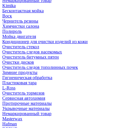
Немаркированный товар
Kimika
Бесконтактная мойка
Воск
Чернитель резины
Химчистки салона
Полироль
Мойка двигателя
Кондиционер для очистки изделий из кожи
Очиститель стекол
Очиститель следов насекомых
Очиститель битумных пятен
Очистки дисков
Очиститель следов тополинных почек
Зимние продукты
Гигиеническая обработка
Пластиковая тара
L-Ross
Очиститель тормозов
Сервисная автохимия
Протирочные материалы
Укрывочные материалы
Немаркированный товар
Masterwax
Hafman