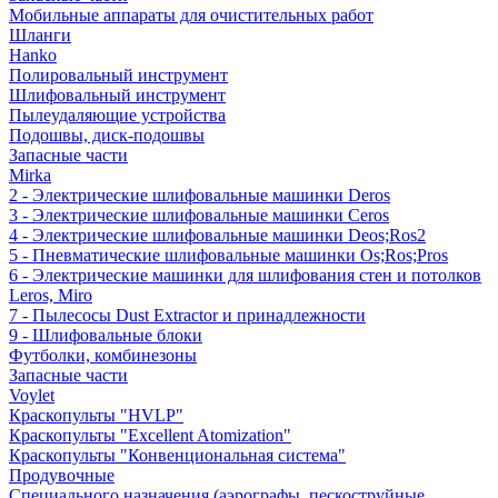
Мобильные аппараты для очистительных работ
Шланги
Hanko
Полировальный инструмент
Шлифовальный инструмент
Пылеудаляющие устройства
Подошвы, диск-подошвы
Запасные части
Mirka
2 - Электрические шлифовальные машинки Deros
3 - Электрические шлифовальные машинки Ceros
4 - Электрические шлифовальные машинки Deos;Ros2
5 - Пневматические шлифовальные машинки Os;Ros;Pros
6 - Электрические машинки для шлифования стен и потолков
Leros, Miro
7 - Пылесосы Dust Extractor и принадлежности
9 - Шлифовальные блоки
Футболки, комбинезоны
Запасные части
Voylet
Краскопульты "HVLP"
Краскопульты "Excellent Atomization"
Краскопульты "Конвенциональная система"
Продувочные
Специального назначения (аэрографы, пескоструйные,