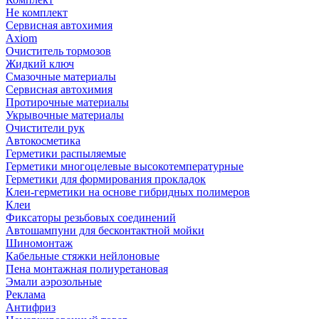
Не комплект
Сервисная автохимия
Axiom
Очиститель тормозов
Жидкий ключ
Смазочные материалы
Сервисная автохимия
Протирочные материалы
Укрывочные материалы
Очистители рук
Автокосметика
Герметики распыляемые
Герметики многоцелевые высокотемпературные
Герметики для формирования прокладок
Клеи-герметики на основе гибридных полимеров
Клеи
Фиксаторы резьбовых соединений
Автошампуни для бесконтактной мойки
Шиномонтаж
Кабельные стяжки нейлоновые
Пена монтажная полиуретановая
Эмали аэрозольные
Реклама
Антифриз