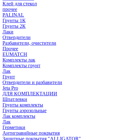
Клей для стекол
прочее
PALINAL
Грунты 1К
Грунты 2К
Лаки
Отвердители
Разбавители, очистители
Прочее
EUMATCH
Комплекты лак
Комплекты грунт
Лак
Грунт
Отвердители и разбавители
Jeta Pro
ДЛЯ КОМПЛЕКТАЦИИ
Шпатлевки
Грунты комплекты
Грунты аэрозольные
Лак комплекты
Лак
Герметики
Антигравийные покрытия
Защитные покрытия "ALLIGATOR"