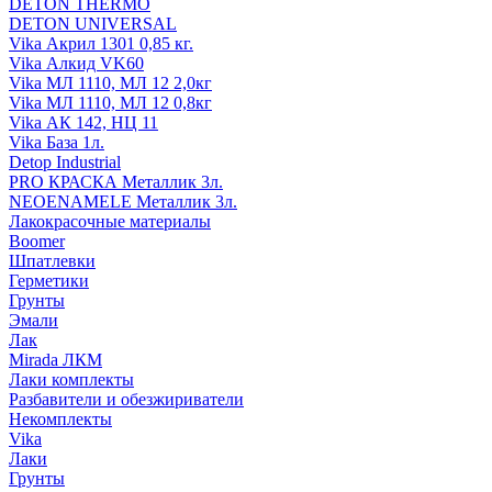
DETON THERMO
DETON UNIVERSAL
Vika Акрил 1301 0,85 кг.
Vika Алкид VK60
Vika МЛ 1110, МЛ 12 2,0кг
Vika МЛ 1110, МЛ 12 0,8кг
Vika АК 142, НЦ 11
Vika База 1л.
Detop Industrial
PRO КРАСКА Металлик 3л.
NEOENAMELE Металлик 3л.
Лакокрасочные материалы
Boomer
Шпатлевки
Герметики
Грунты
Эмали
Лак
Mirada ЛКМ
Лаки комплекты
Разбавители и обезжириватели
Некомплекты
Vika
Лаки
Грунты