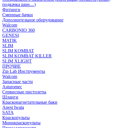
подкачка шин....)
Фитинги
Сменные бачки
Дополнительное оборудование
Walcom
CARBONIO 360
GENESI
MATIK
SLIM
SLIM KOMBAT
SLIM KOMBAT KILLER
SLIM XLIGHT
ПРОЧИЕ
Zip Lab Инструменты
Walсom
Запасные части
Asturomec
Сервисные пистолеты
Шланги
Красконагнетательные баки
Anest Iwata
SATA
Краскопульты
Миникраскопульты
Принадлежности