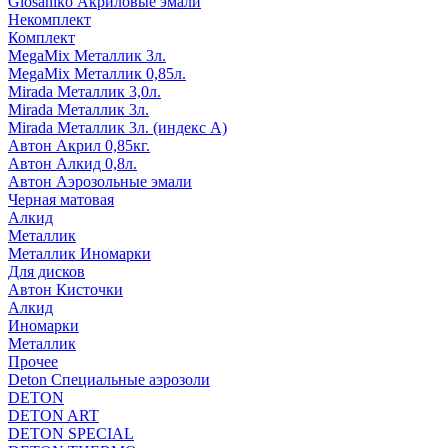
Glosaniko Акриловые эмали
Некомплект
Комплект
MegaMix Металлик 3л.
MegaMix Металлик 0,85л.
Mirada Металлик 3,0л.
Mirada Металлик 3л.
Mirada Металлик 3л. (индекс А)
Автон Акрил 0,85кг.
Автон Алкид 0,8л.
Автон Аэрозольные эмали
Черная матовая
Алкид
Металлик
Металлик Иномарки
Для дисков
Автон Кисточки
Алкид
Иномарки
Металлик
Прочее
Deton Специальные аэрозоли
DETON
DETON ART
DETON SPECIAL