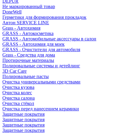
DEPUR
Не маркированный товар
DoneWell
Герметики для формирования прокладок
Автон SERVICE LINE
Grass - Автохимия
GRASS - Автокосметика
GRASS - Автомобильные аксессуары в салон
GRASS - Автохимия для моек
GRASS - Очистители для автомобиля
Grass - Средства для дома
Протирочные материалы
Полировальные системы и детейлинг
3D Car Care
Полировальные пасты
Очистка универсальными средствами
Очистка кузова
Очистка колес
Очистка салона
Очистка стёкол
Очистка перед нанесением керамики
Защитные покрытия
Защитные покрытия
Защитные покрытия
Защитные покрытия