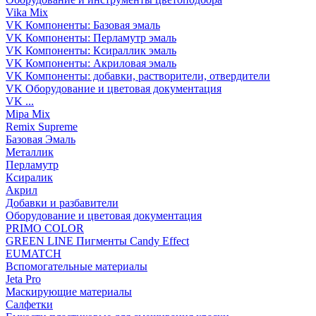
Vika Mix
VK Компоненты: Базовая эмаль
VK Компоненты: Перламутр эмаль
VK Компоненты: Ксираллик эмаль
VK Компоненты: Акриловая эмаль
VK Компоненты: добавки, растворители, отвердители
VK Оборудование и цветовая документация
VK ...
Mipa Mix
Remix Supreme
Базовая Эмаль
Металлик
Перламутр
Ксиралик
Акрил
Добавки и разбавители
Оборудование и цветовая документация
PRIMO COLOR
GREEN LINE Пигменты Candy Effect
EUMATCH
Вспомогательные материалы
Jeta Pro
Маскирующие материалы
Салфетки