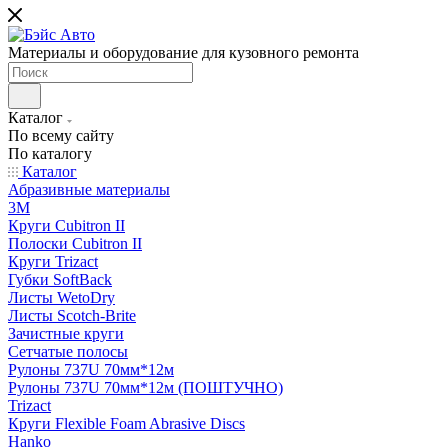
Материалы и оборудование для кузовного ремонта
Каталог
По всему сайту
По каталогу
Каталог
Абразивные материалы
3M
Круги Cubitron II
Полоски Cubitron II
Круги Trizact
Губки SoftBack
Листы WetoDry
Листы Scotch-Brite
Зачистные круги
Сетчатые полосы
Рулоны 737U 70мм*12м
Рулоны 737U 70мм*12м (ПОШТУЧНО)
Trizact
Круги Flexible Foam Abrasive Discs
Hanko