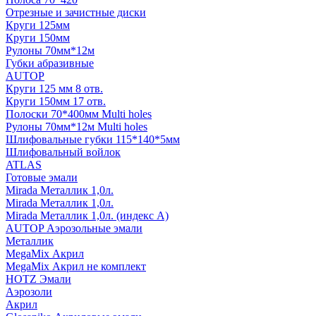
Отрезные и зачистные диски
Круги 125мм
Круги 150мм
Рулоны 70мм*12м
Губки абразивные
AUTOP
Круги 125 мм 8 отв.
Круги 150мм 17 отв.
Полоски 70*400мм Multi holes
Рулоны 70мм*12м Multi holes
Шлифовальные губки 115*140*5мм
Шлифовальный войлок
ATLAS
Готовые эмали
Mirada Металлик 1,0л.
Mirada Металлик 1,0л.
Mirada Металлик 1,0л. (индекс А)
AUTOP Аэрозольные эмали
Металлик
MegaMix Акрил
MegaMix Акрил не комплект
HOTZ Эмали
Аэрозоли
Акрил