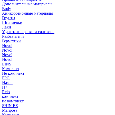
Дополнительные материалы
Body
Аникорозионные материалы
Грунты
Шпатлевки
Лаки
Удалители краски и силикона
Разбавители
Герметики
Novol
Novol
Novol
Novol
EINS
Комплект
Не комплект
PPG
Nason
H7
Relo
комплект
не комплект
SHIN EZ
Mariposa
Комплект