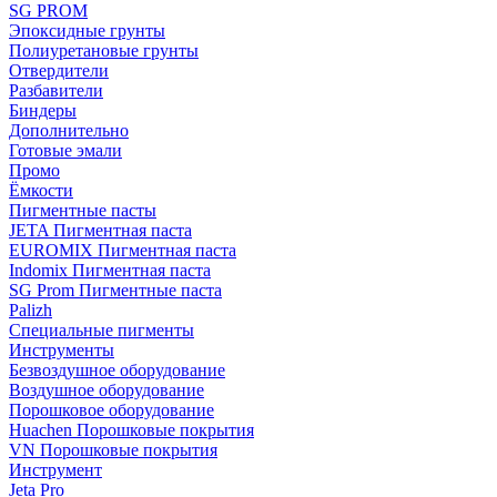
SG PROM
Эпоксидные грунты
Полиуретановые грунты
Отвердители
Разбавители
Биндеры
Дополнительно
Готовые эмали
Промо
Ёмкости
Пигментные пасты
JETA Пигментная паста
EUROMIX Пигментная паста
Indomix Пигментная паста
SG Prom Пигментные паста
Palizh
Специальные пигменты
Инструменты
Безвоздушное оборудование
Воздушное оборудование
Порошковое оборудование
Huachen Порошковые покрытия
VN Порошковые покрытия
Инструмент
Jeta Pro