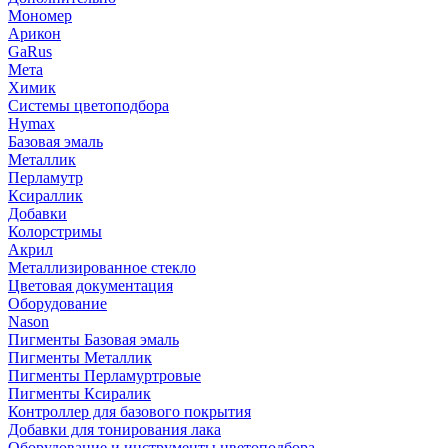
Мономер
Арикон
GaRus
Мета
Химик
Системы цветоподбора
Hymax
Базовая эмаль
Металлик
Перламутр
Ксираллик
Добавки
Колорстримы
Акрил
Металлизированное стекло
Цветовая документация
Оборудование
Nason
Пигменты Базовая эмаль
Пигменты Металлик
Пигменты Перламуртровые
Пигменты Ксиралик
Контроллер для базового покрытия
Добавки для тонирования лака
Оборудование и инструменты цветоподбора