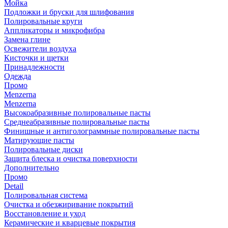
Мойка
Подложки и бруски для шлифования
Полировальные круги
Аппликаторы и микрофибра
Замена глине
Освежители воздуха
Кисточки и щетки
Принадлежности
Одежда
Промо
Menzerna
Menzerna
Высокоабразивные полировальные пасты
Среднеабразивные полировальные пасты
Финишные и антиголограммные полировальные пасты
Матирующие пасты
Полировальные диски
Защита блеска и очистка поверхности
Дополнительно
Промо
Detail
Полировальная система
Очистка и обезжиривание покрытий
Восстановление и уход
Керамические и кварцевые покрытия