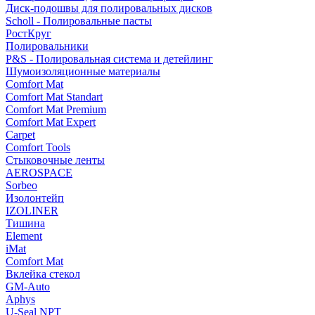
Диск-подошвы для полировальных дисков
Scholl - Полировальные пасты
РостКруг
Полировальники
P&S - Полировальная система и детейлинг
Шумоизоляционные материалы
Comfort Mat
Comfort Mat Standart
Comfort Mat Premium
Comfort Mat Expert
Carpet
Comfort Tools
Стыковочные ленты
AEROSPACE
Sorbeo
Изолонтейп
IZOLINER
Тишина
Element
iMat
Comfort Mat
Вклейка стекол
GM-Auto
Aphys
U-Seal NPT