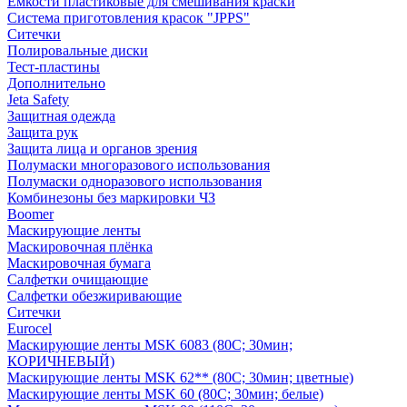
Емкости пластиковые для смешивания краски
Система приготовления красок "JPPS"
Ситечки
Полировальные диски
Тест-пластины
Дополнительно
Jeta Safety
Защитная одежда
Защита рук
Защита лица и органов зрения
Полумаски многоразового использования
Полумаски одноразового использования
Комбинезоны без маркировки ЧЗ
Boomer
Маскирующие ленты
Маскировочная плёнка
Маскировочная бумага
Салфетки очищающие
Салфетки обезжиривающие
Ситечки
Euroсel
Маскирующие ленты MSK 6083 (80С; 30мин;
КОРИЧНЕВЫЙ)
Маскирующие ленты MSK 62** (80С; 30мин; цветные)
Маскирующие ленты MSK 60 (80С; 30мин; белые)