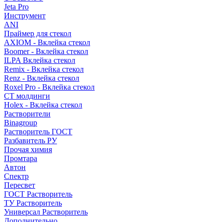
Jeta Pro
Инструмент
ANI
Праймер для стекол
AXIOM - Вклейка стекол
Boomer - Вклейка стекол
ILPA Вклейка стекол
Remix - Вклейка стекол
Renz - Вклейка стекол
Roxel Pro - Вклейка стекол
СТ молдинги
Holex - Вклейка стекол
Растворители
Binagroup
Растворитель ГОСТ
Разбавитель РУ
Прочая химия
Промтара
Автон
Спектр
Пересвет
ГОСТ Растворитель
ТУ Растворитель
Универсал Растворитель
Дополнительно