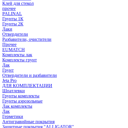
Клей для стекол
прочее
PALINAL
Грунты 1К
Грунты 2К
Лаки
Отвердители
Разбавители, очистители
Прочее
EUMATCH
Комплекты лак
Комплекты грунт
Лак
Грунт
Отвердители и разбавители
Jeta Pro
ДЛЯ КОМПЛЕКТАЦИИ
Шпатлевки
Грунты комплекты
Грунты аэрозольные
Лак комплекты
Лак
Герметики
Антигравийные покрытия
Защитные покрытия "ALLIGATOR"