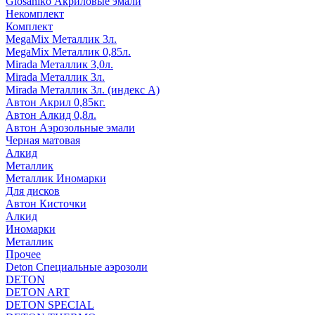
Glosaniko Акриловые эмали
Некомплект
Комплект
MegaMix Металлик 3л.
MegaMix Металлик 0,85л.
Mirada Металлик 3,0л.
Mirada Металлик 3л.
Mirada Металлик 3л. (индекс А)
Автон Акрил 0,85кг.
Автон Алкид 0,8л.
Автон Аэрозольные эмали
Черная матовая
Алкид
Металлик
Металлик Иномарки
Для дисков
Автон Кисточки
Алкид
Иномарки
Металлик
Прочее
Deton Специальные аэрозоли
DETON
DETON ART
DETON SPECIAL