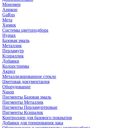
Мономер
Арикон
GaRus
Мета
Химик
Системы цветоподбора
Hymax
Базовая эмаль
Металлик
Перламутр
Ксираллик
Добавки
Колорстримы
Акрил
Металлизированное стекло
Цветовая документация
Оборудование
Nason
Пигменты Базовая эмаль
Пигменты Металлик
Пигменты Перламуртровые
Пигменты Ксиралик
Контроллер для базового покрытия
Добавки для тонирования лака
Оборудование и инструменты цветоподбора