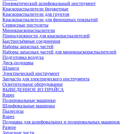
Пневматический шлифовальный инструмент
Краскораспылители бюджетные
Краскораспылители для грунтов
Краскораспылители для финишных покрытий
Сервисные пистолеты
Миникраскораспылители
Принадлежности для краскораспылителей
Быстросъёмные соединения
Наборы запасных частей
Наборы запасных частей для миникраскораспылителей
Подготовка воздуха
Диск-подошвы
Шланги
Электрический инструмент
Запчасти для электрического инструмента
Осветительное оборудование
ВЫВЕДЕННОЕ ИЗ ПРАЙСА
Rupes
Полировальные машинки
Шлифовальные машинки
Пылесосы
Rupes
Подошвы для шлифовальних и полировальных машинок
Разное
Запасные части