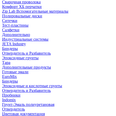
Сварочная проволока
Комфорт ХБ перчатки
Zip Lab Вспомогательные материалы
Полировальные диски
Ситечки
Тест-пластины
Салфетки
Дополнительно
Индустриальные системы
JETA Industry
Биндеры
Отвердитель и Разбавитель
Эпоксидные грунты
Тара
Дополнительные продукты
Готовые эмали
EuroMix
Биндеры
Эпоксидные и кислотные грунты
Отвердитель и Разбавитель
Пробники
Indomix
Грунт-Эмаль полиуретановая
Отвердитель
Цветовая документация