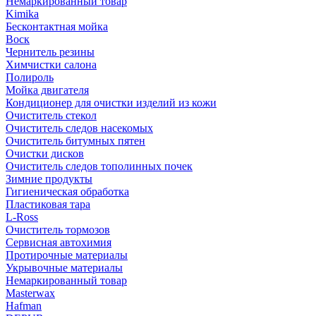
Немаркированный товар
Kimika
Бесконтактная мойка
Воск
Чернитель резины
Химчистки салона
Полироль
Мойка двигателя
Кондиционер для очистки изделий из кожи
Очиститель стекол
Очиститель следов насекомых
Очиститель битумных пятен
Очистки дисков
Очиститель следов тополинных почек
Зимние продукты
Гигиеническая обработка
Пластиковая тара
L-Ross
Очиститель тормозов
Сервисная автохимия
Протирочные материалы
Укрывочные материалы
Немаркированный товар
Masterwax
Hafman