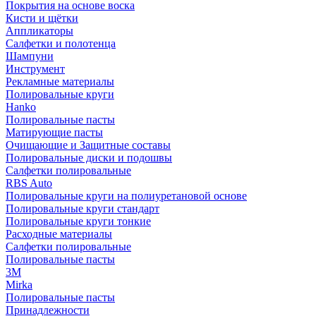
Покрытия на основе воска
Кисти и щётки
Аппликаторы
Салфетки и полотенца
Шампуни
Инструмент
Рекламные материалы
Полировальные круги
Hanko
Полировальные пасты
Матирующие пасты
Очищающие и Защитные составы
Полировальные диски и подошвы
Салфетки полировальные
RBS Auto
Полировальные круги на полиуретановой основе
Полировальные круги стандарт
Полировальные круги тонкие
Расходные материалы
Салфетки полировальные
Полировальные пасты
3М
Mirka
Полировальные пасты
Принадлежности