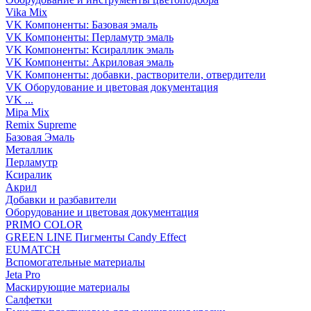
Vika Mix
VK Компоненты: Базовая эмаль
VK Компоненты: Перламутр эмаль
VK Компоненты: Ксираллик эмаль
VK Компоненты: Акриловая эмаль
VK Компоненты: добавки, растворители, отвердители
VK Оборудование и цветовая документация
VK ...
Mipa Mix
Remix Supreme
Базовая Эмаль
Металлик
Перламутр
Ксиралик
Акрил
Добавки и разбавители
Оборудование и цветовая документация
PRIMO COLOR
GREEN LINE Пигменты Candy Effect
EUMATCH
Вспомогательные материалы
Jeta Pro
Маскирующие материалы
Салфетки