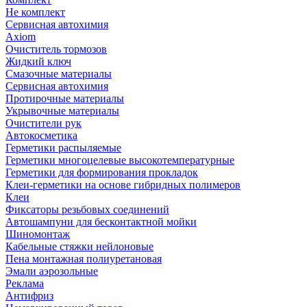
Не комплект
Сервисная автохимия
Axiom
Очиститель тормозов
Жидкий ключ
Смазочные материалы
Сервисная автохимия
Протирочные материалы
Укрывочные материалы
Очистители рук
Автокосметика
Герметики распыляемые
Герметики многоцелевые высокотемпературные
Герметики для формирования прокладок
Клеи-герметики на основе гибридных полимеров
Клеи
Фиксаторы резьбовых соединений
Автошампуни для бесконтактной мойки
Шиномонтаж
Кабельные стяжки нейлоновые
Пена монтажная полиуретановая
Эмали аэрозольные
Реклама
Антифриз