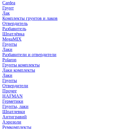
Cardea
Грунт
Лак
Комплекты грунтов и лаков
Отвердитель
Разбавитель
Шпатлёвка
MegaMIX
Грунты
Лаки
Разбавители и отвердители
Polaron
Грунты комплекты
Лаки комплекты
Лаки
Грунты
Отвердители
Прочее
HAFMAN
Герметики
Грунты, лаки
Шпатлевки
Антигравий
Аэрозоли
Ремкомплекты