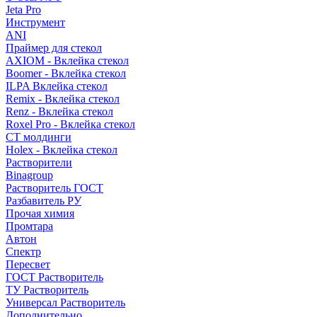
Jeta Pro
Инструмент
ANI
Праймер для стекол
AXIOM - Вклейка стекол
Boomer - Вклейка стекол
ILPA Вклейка стекол
Remix - Вклейка стекол
Renz - Вклейка стекол
Roxel Pro - Вклейка стекол
СТ молдинги
Holex - Вклейка стекол
Растворители
Binagroup
Растворитель ГОСТ
Разбавитель РУ
Прочая химия
Промтара
Автон
Спектр
Пересвет
ГОСТ Растворитель
ТУ Растворитель
Универсал Растворитель
Дополнительно