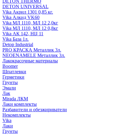
DETON THERMO
DETON UNIVERSAL
Vika Акрил 1301 0,85 кг.
Vika Алкид VK60
Vika МЛ 1110, МЛ 12 2,0кг
Vika МЛ 1110, МЛ 12 0,8кг
Vika АК 142, НЦ 11
Vika База 1л.
Detop Industrial
PRO КРАСКА Металлик 3л.
NEOENAMELE Металлик 3л.
Лакокрасочные материалы
Boomer
Шпатлевки
Герметики
Грунты
Эмали
Лак
Mirada ЛКМ
Лаки комплекты
Разбавители и обезжириватели
Некомплекты
Vika
Лаки
Грунты