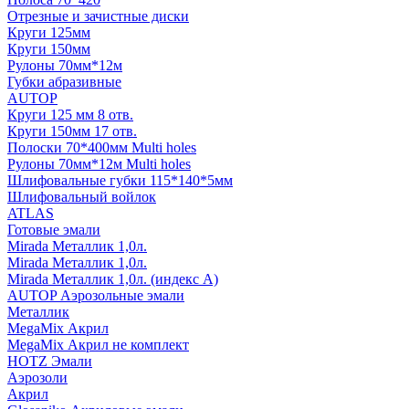
Отрезные и зачистные диски
Круги 125мм
Круги 150мм
Рулоны 70мм*12м
Губки абразивные
AUTOP
Круги 125 мм 8 отв.
Круги 150мм 17 отв.
Полоски 70*400мм Multi holes
Рулоны 70мм*12м Multi holes
Шлифовальные губки 115*140*5мм
Шлифовальный войлок
ATLAS
Готовые эмали
Mirada Металлик 1,0л.
Mirada Металлик 1,0л.
Mirada Металлик 1,0л. (индекс А)
AUTOP Аэрозольные эмали
Металлик
MegaMix Акрил
MegaMix Акрил не комплект
HOTZ Эмали
Аэрозоли
Акрил