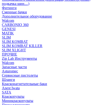
подкачка шин....)
Фитинги
Сменные бачки
Дополнительное оборудование
Walcom
CARBONIO 360
GENESI
MATIK
SLIM
SLIM KOMBAT
SLIM KOMBAT KILLER
SLIM XLIGHT
ПРОЧИЕ
Zip Lab Инструменты
Walсom
Запасные части
Asturomec
Сервисные пистолеты
Шланги
Красконагнетательные баки
Anest Iwata
SATA
Краскопульты
Миникраскопульты
Принадлежности