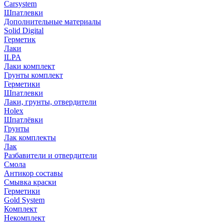
Carsystem
Шпатлевки
Дополнительные материалы
Solid Digital
Герметик
Лаки
ILPA
Лаки комплект
Грунты комплект
Герметики
Шпатлевки
Лаки, грунты, отвердители
Holex
Шпатлёвки
Грунты
Лак комплекты
Лак
Разбавители и отвердители
Смола
Антикор составы
Смывка краски
Герметики
Gold System
Комплект
Некомплект