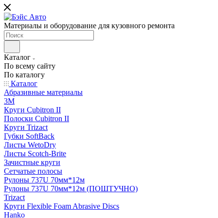
Материалы и оборудование для кузовного ремонта
Каталог
По всему сайту
По каталогу
Каталог
Абразивные материалы
3M
Круги Cubitron II
Полоски Cubitron II
Круги Trizact
Губки SoftBack
Листы WetoDry
Листы Scotch-Brite
Зачистные круги
Сетчатые полосы
Рулоны 737U 70мм*12м
Рулоны 737U 70мм*12м (ПОШТУЧНО)
Trizact
Круги Flexible Foam Abrasive Discs
Hanko