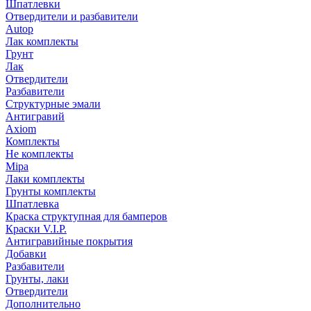
Шпатлевки
Отвердители и разбавители
Autop
Лак комплекты
Грунт
Лак
Отвердители
Разбавители
Структурные эмали
Антигравий
Axiom
Комплекты
Не комплекты
Mipa
Лаки комплекты
Грунты комплекты
Шпатлевка
Краска структупная для бамперов
Краски V.I.P.
Антигравийные покрытия
Добавки
Разбавители
Грунты, лаки
Отвердители
Дополнительно