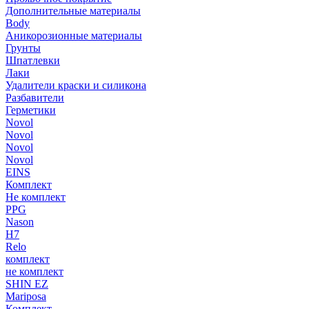
Дополнительные материалы
Body
Аникорозионные материалы
Грунты
Шпатлевки
Лаки
Удалители краски и силикона
Разбавители
Герметики
Novol
Novol
Novol
Novol
EINS
Комплект
Не комплект
PPG
Nason
H7
Relo
комплект
не комплект
SHIN EZ
Mariposa
Комплект