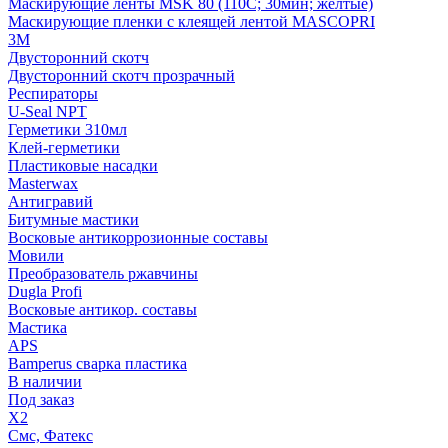
Маскирующие ленты MSK 80 (110С; 30мин; желтые)
Маскирующие пленки с клеящей лентой MASCOPRI
3M
Двусторонний скотч
Двусторонний скотч прозрачный
Респираторы
U-Seal NPT
Герметики 310мл
Клей-герметики
Пластиковые насадки
Masterwax
Антигравий
Битумные мастики
Восковые антикоррозионные составы
Мовили
Преобразователь ржавчины
Dugla Profi
Восковые антикор. составы
Мастика
APS
Bamperus сварка пластика
В наличии
Под заказ
X2
Смс, Фатекс