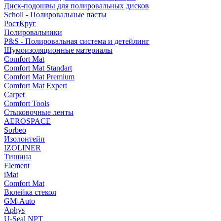
Диск-подошвы для полировальных дисков
Scholl - Полировальные пасты
РостКруг
Полировальники
P&S - Полировальная система и детейлинг
Шумоизоляционные материалы
Comfort Mat
Comfort Mat Standart
Comfort Mat Premium
Comfort Mat Expert
Carpet
Comfort Tools
Стыковочные ленты
AEROSPACE
Sorbeo
Изолонтейп
IZOLINER
Тишина
Element
iMat
Comfort Mat
Вклейка стекол
GM-Auto
Aphys
U-Seal NPT