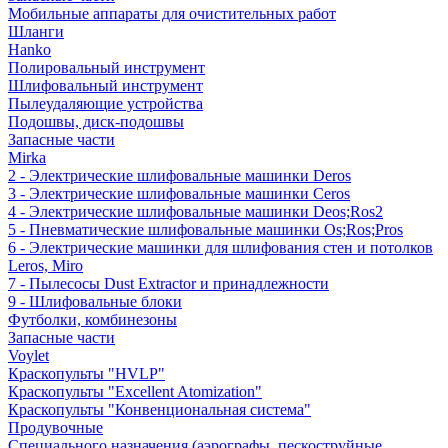
Мобильные аппараты для очистительных работ
Шланги
Hanko
Полировальный инструмент
Шлифовальный инструмент
Пылеудаляющие устройства
Подошвы, диск-подошвы
Запасные части
Mirka
2 - Электрические шлифовальные машинки Deros
3 - Электрические шлифовальные машинки Ceros
4 - Электрические шлифовальные машинки Deos;Ros2
5 - Пневматические шлифовальные машинки Os;Ros;Pros
6 - Электрические машинки для шлифования стен и потолков
Leros, Miro
7 - Пылесосы Dust Extractor и принадлежности
9 - Шлифовальные блоки
Футболки, комбинезоны
Запасные части
Voylet
Краскопульты "HVLP"
Краскопульты "Excellent Atomization"
Краскопульты "Конвенциональная система"
Продувочные
Специального назначения (аэрографы, пескоструйные,