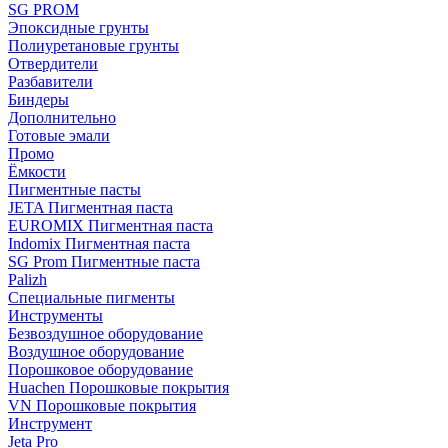
SG PROM
Эпоксидные грунты
Полиуретановые грунты
Отвердители
Разбавители
Биндеры
Дополнительно
Готовые эмали
Промо
Ёмкости
Пигментные пасты
JETA Пигментная паста
EUROMIX Пигментная паста
Indomix Пигментная паста
SG Prom Пигментные паста
Palizh
Специальные пигменты
Инструменты
Безвоздушное оборудование
Воздушное оборудование
Порошковое оборудование
Huachen Порошковые покрытия
VN Порошковые покрытия
Инструмент
Jeta Pro