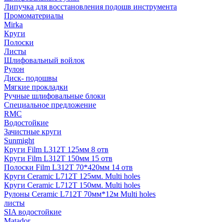
Липучка для восстановления подошв инструмента
Промоматериалы
Mirka
Круги
Полоски
Листы
Шлифовальный войлок
Рулон
Диск- подошвы
Мягкие прокладки
Ручные шлифовальные блоки
Специальное предложение
RMC
Водостойкие
Зачистные круги
Sunmight
Круги Film L312T 125мм 8 отв
Круги Film L312T 150мм 15 отв
Полоски Film L312T 70*420мм 14 отв
Круги Ceramic L712T 125мм. Multi holes
Круги Ceramic L712T 150мм. Multi holes
Рулоны Ceramic L712T 70мм*12м Multi holes
листы
SIA водостойкие
Matador