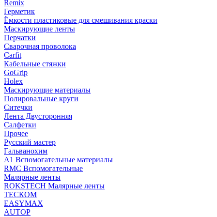
Remix
Герметик
Ёмкости пластиковые для смешивания краски
Маскирующие ленты
Перчатки
Сварочная проволока
Carfit
Кабельные стяжки
GoGrip
Holex
Маскирующие материалы
Полировальные круги
Ситечки
Лента Двусторонняя
Салфетки
Прочее
Русский мастер
Гальванохим
А1 Вспомогательные материалы
RMC Вспомогательные
Малярные ленты
ROKSTECH Малярные ленты
ТЕСКОМ
EASYMAX
AUTOP