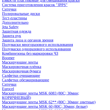
Емкости пластиковые для смешивания краски
Система приготовления красок "JPPS"
Ситечки
Полировальные диски
Тест-пластины
Дополнительно
Jeta Safety
Защитная одежда
Защита рук
Защита лица и органов зрения
Полумаски многоразового использования
Полумаски одноразового использования
Комбинезоны без маркировки ЧЗ
Boomer
Маскирующие ленты
Маскировочная плёнка
Маскировочная бумага
Салфетки очищающие
Салфетки обезжиривающие
Ситечки
Euroсel
Маскирующие ленты MSK 6083 (80С; 30мин;
КОРИЧНЕВЫЙ)
Маскирующие ленты MSK 62** (80С; 30мин; цветные)
Маскирующие ленты MSK 60 (80С; 30мин; белые)