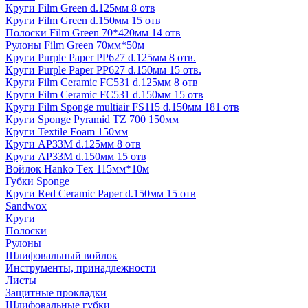
Круги Film Green d.125мм 8 отв
Круги Film Green d.150мм 15 отв
Полоски Film Green 70*420мм 14 отв
Рулоны Film Green 70мм*50м
Круги Purple Paper PP627 d.125мм 8 отв.
Круги Purple Paper PP627 d.150мм 15 отв.
Круги Film Ceramic FC531 d.125мм 8 отв
Круги Film Ceramic FC531 d.150мм 15 отв
Круги Film Sponge multiair FS115 d.150мм 181 отв
Круги Sponge Pyramid TZ 700 150мм
Круги Textile Foam 150мм
Круги AP33M d.125мм 8 отв
Круги AP33M d.150мм 15 отв
Войлок Hanko Tех 115мм*10м
Губки Sponge
Круги Red Ceramic Paper d.150мм 15 отв
Sandwox
Круги
Полоски
Рулоны
Шлифовальный войлок
Инструменты, принадлежности
Листы
Защитные прокладки
Шлифовальные губки