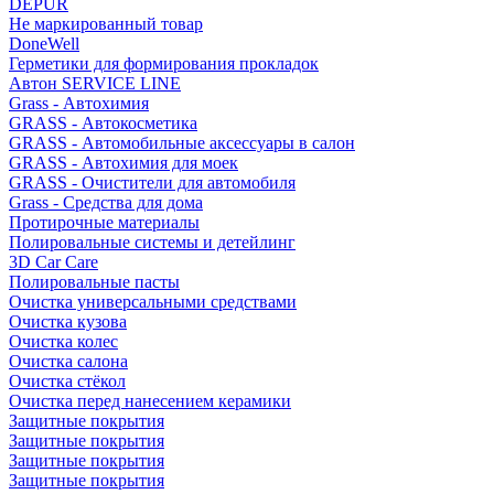
DEPUR
Не маркированный товар
DoneWell
Герметики для формирования прокладок
Автон SERVICE LINE
Grass - Автохимия
GRASS - Автокосметика
GRASS - Автомобильные аксессуары в салон
GRASS - Автохимия для моек
GRASS - Очистители для автомобиля
Grass - Средства для дома
Протирочные материалы
Полировальные системы и детейлинг
3D Car Care
Полировальные пасты
Очистка универсальными средствами
Очистка кузова
Очистка колес
Очистка салона
Очистка стёкол
Очистка перед нанесением керамики
Защитные покрытия
Защитные покрытия
Защитные покрытия
Защитные покрытия