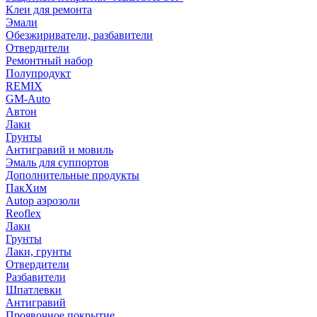
Клеи для ремонта
Эмали
Обезжириватели, разбавители
Отвердители
Ремонтный набор
Полупродукт
REMIX
GM-Auto
Автон
Лаки
Грунты
Антигравий и мовиль
Эмаль для суппортов
Дополнительные продукты
ПакХим
Autop аэрозоли
Reoflex
Лаки
Грунты
Лаки, грунты
Отвердители
Разбавители
Шпатлевки
Антигравий
Проявочное покрытие