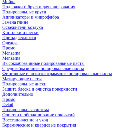
Мойка
Подложки и бруски для шлифования
Полировальные круги
Аппликаторы и микрофибра
Замена глине
Освежители воздуха
Кисточки и щетки
Принадлежности
Одежда
Промо
Menzerna
Menzerna
Высокоабразивные полировальные пасты
Среднеабразивные полировальные пасты
Финишные и антиголограммные полировальные пасты
Матирующие пасты
Полировальные диски
Защита блеска и очистка поверхности
Дополнительно
Промо
Detail
Полировальная система
Очистка и обезжиривание покрытий
Восстановление и уход
Керамические и кварцевые покрытия