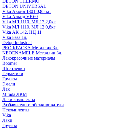
DETON THERMO
DETON UNIVERSAL
Vika Акрил 1301 0,85 кг.
Vika Алкид VK60
Vika МЛ 1110, МЛ 12 2,0кг
Vika МЛ 1110, МЛ 12 0,8кг
Vika АК 142, НЦ 11
Vika База 1л.
Detop Industrial
PRO КРАСКА Металлик 3л.
NEOENAMELE Металлик 3л.
Лакокрасочные материалы
Boomer
Шпатлевки
Герметики
Грунты
Эмали
Лак
Mirada ЛКМ
Лаки комплекты
Разбавители и обезжириватели
Некомплекты
Vika
Лаки
Грунты