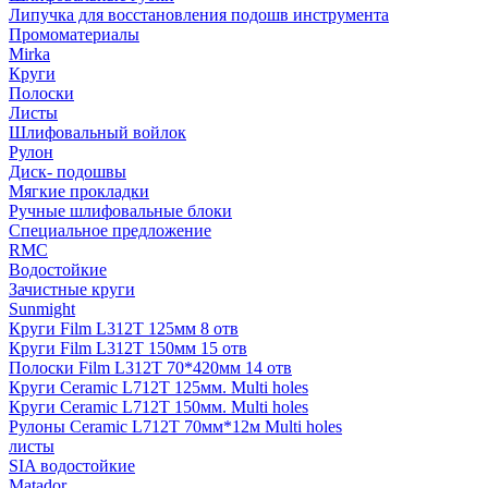
Липучка для восстановления подошв инструмента
Промоматериалы
Mirka
Круги
Полоски
Листы
Шлифовальный войлок
Рулон
Диск- подошвы
Мягкие прокладки
Ручные шлифовальные блоки
Специальное предложение
RMC
Водостойкие
Зачистные круги
Sunmight
Круги Film L312T 125мм 8 отв
Круги Film L312T 150мм 15 отв
Полоски Film L312T 70*420мм 14 отв
Круги Ceramic L712T 125мм. Multi holes
Круги Ceramic L712T 150мм. Multi holes
Рулоны Ceramic L712T 70мм*12м Multi holes
листы
SIA водостойкие
Matador