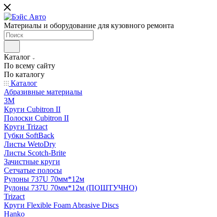
Материалы и оборудование для кузовного ремонта
Каталог
По всему сайту
По каталогу
Каталог
Абразивные материалы
3M
Круги Cubitron II
Полоски Cubitron II
Круги Trizact
Губки SoftBack
Листы WetoDry
Листы Scotch-Brite
Зачистные круги
Сетчатые полосы
Рулоны 737U 70мм*12м
Рулоны 737U 70мм*12м (ПОШТУЧНО)
Trizact
Круги Flexible Foam Abrasive Discs
Hanko