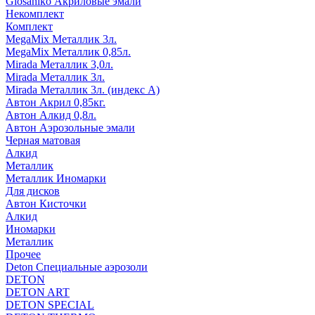
Glosaniko Акриловые эмали
Некомплект
Комплект
MegaMix Металлик 3л.
MegaMix Металлик 0,85л.
Mirada Металлик 3,0л.
Mirada Металлик 3л.
Mirada Металлик 3л. (индекс А)
Автон Акрил 0,85кг.
Автон Алкид 0,8л.
Автон Аэрозольные эмали
Черная матовая
Алкид
Металлик
Металлик Иномарки
Для дисков
Автон Кисточки
Алкид
Иномарки
Металлик
Прочее
Deton Специальные аэрозоли
DETON
DETON ART
DETON SPECIAL