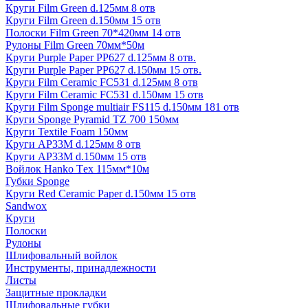
Круги Film Green d.125мм 8 отв
Круги Film Green d.150мм 15 отв
Полоски Film Green 70*420мм 14 отв
Рулоны Film Green 70мм*50м
Круги Purple Paper PP627 d.125мм 8 отв.
Круги Purple Paper PP627 d.150мм 15 отв.
Круги Film Ceramic FC531 d.125мм 8 отв
Круги Film Ceramic FC531 d.150мм 15 отв
Круги Film Sponge multiair FS115 d.150мм 181 отв
Круги Sponge Pyramid TZ 700 150мм
Круги Textile Foam 150мм
Круги AP33M d.125мм 8 отв
Круги AP33M d.150мм 15 отв
Войлок Hanko Tех 115мм*10м
Губки Sponge
Круги Red Ceramic Paper d.150мм 15 отв
Sandwox
Круги
Полоски
Рулоны
Шлифовальный войлок
Инструменты, принадлежности
Листы
Защитные прокладки
Шлифовальные губки