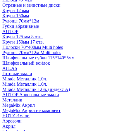
Отрезные и зачистные диски
Круги 125мм
Круги 150мм
Рулоны 70мм*12м
Губки абразивные
AUTOP
Круги 125 мм 8 отв.
Круги 150мм 17 отв.
Полоски 70*400мм Multi holes
Рулоны 70мм*12м Multi holes
Шлифовальные губки 115*140*5мм
Шлифовальный войлок
ATLAS
Готовые эмали
Mirada Металлик 1,0л.
Mirada Металлик 1,0л.
Mirada Металлик 1,0л. (индекс А)
AUTOP Аэрозольные эмали
Металлик
MegaMix Акрил
MegaMix Акрил не комплект
HOTZ Эмали
Аэрозоли
Акрил