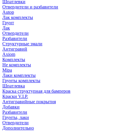
Шпатлевки
Отвердители и разбавители
Autop
Лак комплекты
Грунт
Лак
Отвердители
Разбавители
Структурные эмали
Антигравий
Axiom
Комплекты
Не комплекты
Mipa
Лаки комплекты
Грунты комплекты
Шпатлевка
Краска структупная для бамперов
Краски V.I.P.
Антигравийные покрытия
Добавки
Разбавители
Грунты, лаки
Отвердители
Дополнительно