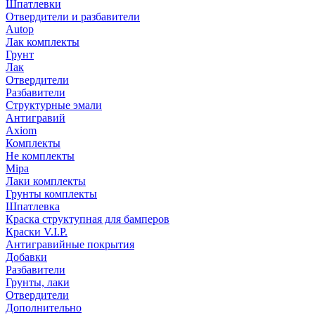
Шпатлевки
Отвердители и разбавители
Autop
Лак комплекты
Грунт
Лак
Отвердители
Разбавители
Структурные эмали
Антигравий
Axiom
Комплекты
Не комплекты
Mipa
Лаки комплекты
Грунты комплекты
Шпатлевка
Краска структупная для бамперов
Краски V.I.P.
Антигравийные покрытия
Добавки
Разбавители
Грунты, лаки
Отвердители
Дополнительно