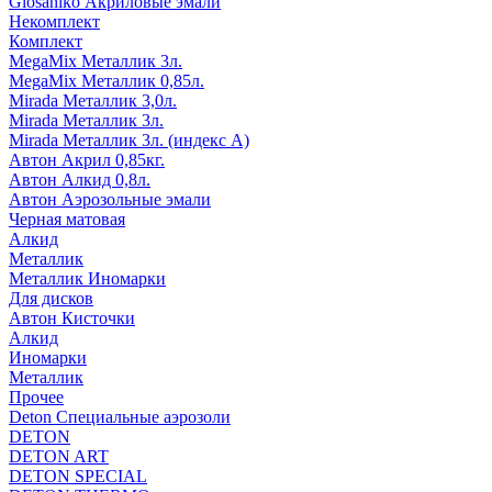
Glosaniko Акриловые эмали
Некомплект
Комплект
MegaMix Металлик 3л.
MegaMix Металлик 0,85л.
Mirada Металлик 3,0л.
Mirada Металлик 3л.
Mirada Металлик 3л. (индекс А)
Автон Акрил 0,85кг.
Автон Алкид 0,8л.
Автон Аэрозольные эмали
Черная матовая
Алкид
Металлик
Металлик Иномарки
Для дисков
Автон Кисточки
Алкид
Иномарки
Металлик
Прочее
Deton Специальные аэрозоли
DETON
DETON ART
DETON SPECIAL