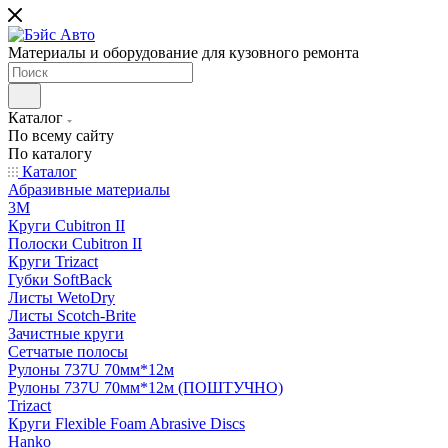
Материалы и оборудование для кузовного ремонта
Каталог
По всему сайту
По каталогу
Каталог
Абразивные материалы
3M
Круги Cubitron II
Полоски Cubitron II
Круги Trizact
Губки SoftBack
Листы WetoDry
Листы Scotch-Brite
Зачистные круги
Сетчатые полосы
Рулоны 737U 70мм*12м
Рулоны 737U 70мм*12м (ПОШТУЧНО)
Trizact
Круги Flexible Foam Abrasive Discs
Hanko