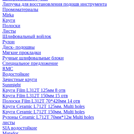
Липучка для восстановления подошв инструмента
Промоматериалы
Mirka
Круги
Полоски
Листы
Шлифовальный войлок
Рулон
Диск- подошвы
Мягкие прокладки
Ручные шлифовальные блоки
Специальное предложение
RMC
Водостойкие
Зачистные круги
Sunmight
Круги Film L312T 125мм 8 отв
Круги Film L312T 150мм 15 отв
Полоски Film L312T 70*420мм 14 отв
Круги Ceramic L712T 125мм. Multi holes
Круги Ceramic L712T 150мм. Multi holes
Рулоны Ceramic L712T 70мм*12м Multi holes
листы
SIA водостойкие
Matador