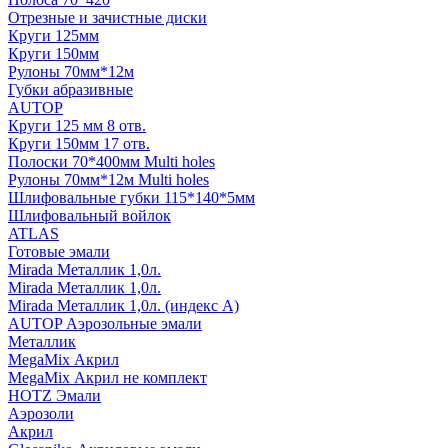
Отрезные и зачистные диски
Круги 125мм
Круги 150мм
Рулоны 70мм*12м
Губки абразивные
AUTOP
Круги 125 мм 8 отв.
Круги 150мм 17 отв.
Полоски 70*400мм Multi holes
Рулоны 70мм*12м Multi holes
Шлифовальные губки 115*140*5мм
Шлифовальный войлок
ATLAS
Готовые эмали
Mirada Металлик 1,0л.
Mirada Металлик 1,0л.
Mirada Металлик 1,0л. (индекс А)
AUTOP Аэрозольные эмали
Металлик
MegaMix Акрил
MegaMix Акрил не комплект
HOTZ Эмали
Аэрозоли
Акрил