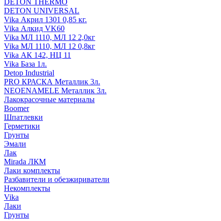
DETON THERMO
DETON UNIVERSAL
Vika Акрил 1301 0,85 кг.
Vika Алкид VK60
Vika МЛ 1110, МЛ 12 2,0кг
Vika МЛ 1110, МЛ 12 0,8кг
Vika АК 142, НЦ 11
Vika База 1л.
Detop Industrial
PRO КРАСКА Металлик 3л.
NEOENAMELE Металлик 3л.
Лакокрасочные материалы
Boomer
Шпатлевки
Герметики
Грунты
Эмали
Лак
Mirada ЛКМ
Лаки комплекты
Разбавители и обезжириватели
Некомплекты
Vika
Лаки
Грунты