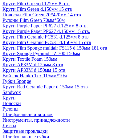
Круги Film Green d.125мм 8 отв
Круги Film Green d.150мм 15 отв
Полоски Film Green 70*420мм 14 отв
Рулоны Film Green 70мм*50м
Круги Purple Paper PP627 d.125мм 8 отв.
Круги Purple Paper PP627 d.150мм 15 отв.
Круги Film Ceramic FC531 d.125мм 8 отв
Круги Film Ceramic FC531 d.150мм 15 отв
Круги Film Sponge multiair FS115 d.150мм 181 отв
Круги Sponge Pyramid TZ 700 150мм
Круги Textile Foam 150мм
Круги AP33M d.125мм 8 отв
Круги AP33M d.150мм 15 отв
Войлок Hanko Tех 115мм*10м
Губки Sponge
Круги Red Ceramic Paper d.150мм 15 отв
Sandwox
Круги
Полоски
Рулоны
Шлифовальный войлок
Инструменты, принадлежности
Листы
Защитные прокладки
Шлифовальные губки