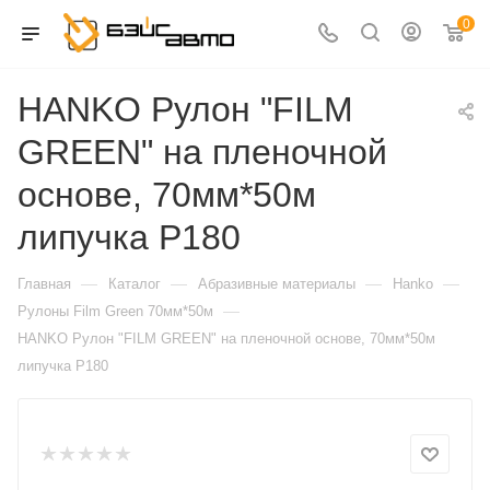
0
HANKO Рулон "FILM
GREEN" на пленочной
основе, 70мм*50м
липучка Р180
—
—
—
—
Главная
Каталог
Абразивные материалы
Hanko
—
Рулоны Film Green 70мм*50м
HANKO Рулон "FILM GREEN" на пленочной основе, 70мм*50м
липучка Р180