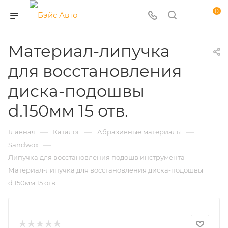
0
Материал-липучка
для восстановления
диска-подошвы
d.150мм 15 отв.
—
—
—
Главная
Каталог
Абразивные материалы
—
Sandwox
—
Липучка для восстановления подошв инструмента
Материал-липучка для восстановления диска-подошвы
d.150мм 15 отв.