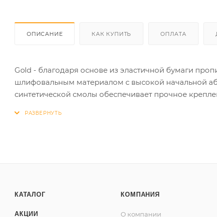
ОПИСАНИЕ
КАК КУПИТЬ
ОПЛАТА
Gold - благодаря основе из эластичной бумаги проп
шлифовальным материалом с высокой начальной абр
синтетической смолы обеспечивает прочное креплени
эффективность шлифовки.¶¶Стеаратовое покрытие п
(засаливания) продуктами шлифовки (зернистость Р40
шлифовальный материал широкой сферы применения
покрытиям и наполнителям (шпатлевки, грунты, эмали
породам древесины, металлу и др. Максимально эф
средней жесткости.
КАТАЛОГ
КОМПАНИЯ
АКЦИИ
О компании