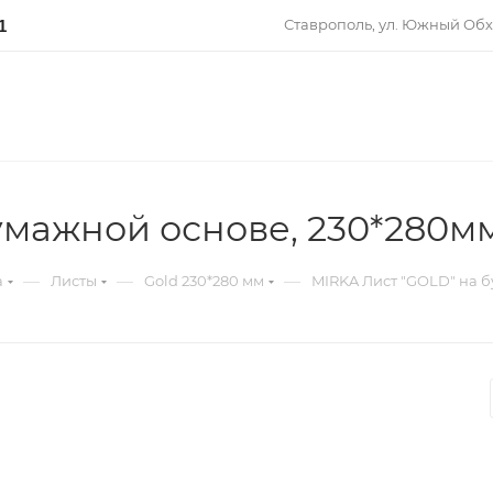
Ставрополь, ул. Южный Обх
1
мажной основе, 230*280мм.
—
—
—
a
Листы
Gold 230*280 мм
MIRKA Лист "GOLD" на б