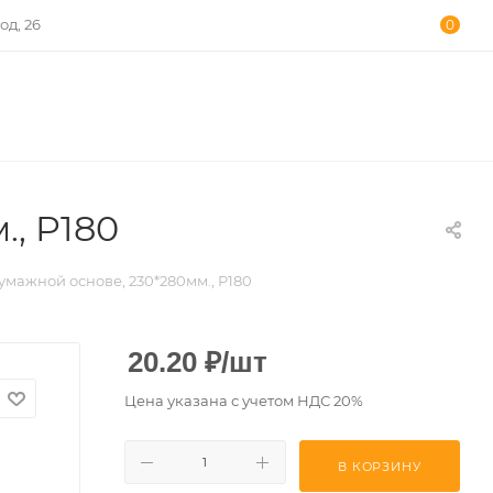
од, 26
0
, P180
умажной основе, 230*280мм., P180
20.20
₽
/шт
Цена указана с учетом НДС 20%
В КОРЗИНУ