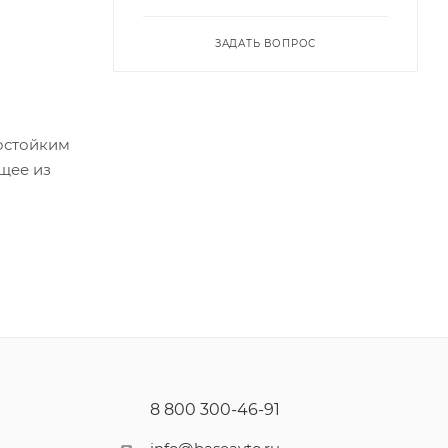
ЗАДАТЬ ВОПРОС
состойким
щее из
ки
ным
, твердым
окрытий
8 800 300-46-91