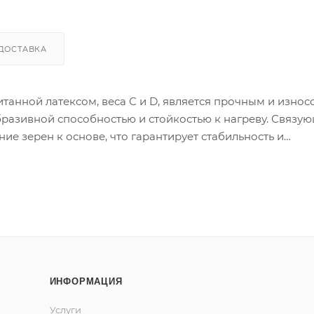
ДОСТАВКА
итанной латексом, веса С и D, является прочным и изно
азивной способностью и стойкостью к нагреву. Связую
е зерен к основе, что гарантирует стабильность и
редохраняет рабочую поверхность материала от забив
, Р60 – стеаратового покрытия не имеет).¶¶Gold –
: может быть использован для работы по лакокрасоч
, лаки и др.), по композитам (бамперы, спойлеры и др.)
фективно работает при шлифовке мягких покрытий и п
ИНФОРМАЦИЯ
Услуги