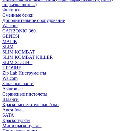
подкачка шин....)
Фитинги
Сменные бачки
Дополнительное оборудование
Walcom
CARBONIO 360
GENESI
MATIK
SLIM
SLIM KOMBAT
SLIM KOMBAT KILLER
SLIM XLIGHT
ПРОЧИЕ
Zip Lab Инструменты
Walсom
Запасные части
Asturomec
Сервисные пистолеты
Шланги
Красконагнетательные баки
Anest Iwata
SATA
Краскопульты
Миникраскопульты
Принадлежности