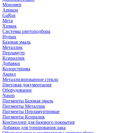
Мономер
Арикон
GaRus
Мета
Химик
Системы цветоподбора
Hymax
Базовая эмаль
Металлик
Перламутр
Ксираллик
Добавки
Колорстримы
Акрил
Металлизированное стекло
Цветовая документация
Оборудование
Nason
Пигменты Базовая эмаль
Пигменты Металлик
Пигменты Перламуртровые
Пигменты Ксиралик
Контроллер для базового покрытия
Добавки для тонирования лака
Оборудование и инструменты цветоподбора