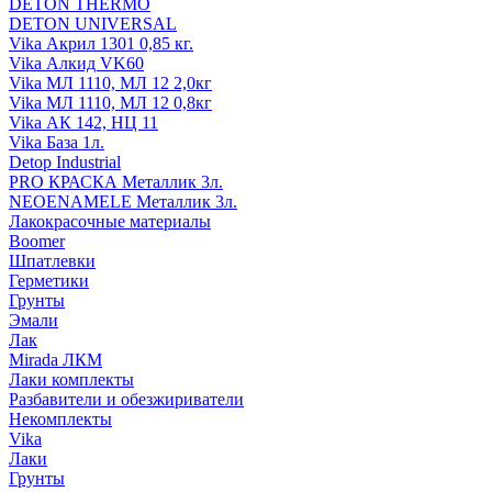
DETON THERMO
DETON UNIVERSAL
Vika Акрил 1301 0,85 кг.
Vika Алкид VK60
Vika МЛ 1110, МЛ 12 2,0кг
Vika МЛ 1110, МЛ 12 0,8кг
Vika АК 142, НЦ 11
Vika База 1л.
Detop Industrial
PRO КРАСКА Металлик 3л.
NEOENAMELE Металлик 3л.
Лакокрасочные материалы
Boomer
Шпатлевки
Герметики
Грунты
Эмали
Лак
Mirada ЛКМ
Лаки комплекты
Разбавители и обезжириватели
Некомплекты
Vika
Лаки
Грунты