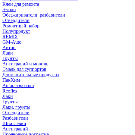
Клеи для ремонта
Эмали
Обезжириватели, разбавители
Отвердители
Ремонтный набор
Полупродукт
REMIX
GM-Auto
Автон
Лаки
Грунты
Антигравий и мовиль
Эмаль для суппортов
Дополнительные продукты
ПакХим
Autop аэрозоли
Reoflex
Лаки
Грунты
Лаки, грунты
Отвердители
Разбавители
Шпатлевки
Антигравий
Проявочное покрытие