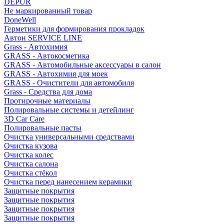
DEPUR
Не маркированный товар
DoneWell
Герметики для формирования прокладок
Автон SERVICE LINE
Grass - Автохимия
GRASS - Автокосметика
GRASS - Автомобильные аксессуары в салон
GRASS - Автохимия для моек
GRASS - Очистители для автомобиля
Grass - Средства для дома
Протирочные материалы
Полировальные системы и детейлинг
3D Car Care
Полировальные пасты
Очистка универсальными средствами
Очистка кузова
Очистка колес
Очистка салона
Очистка стёкол
Очистка перед нанесением керамики
Защитные покрытия
Защитные покрытия
Защитные покрытия
Защитные покрытия