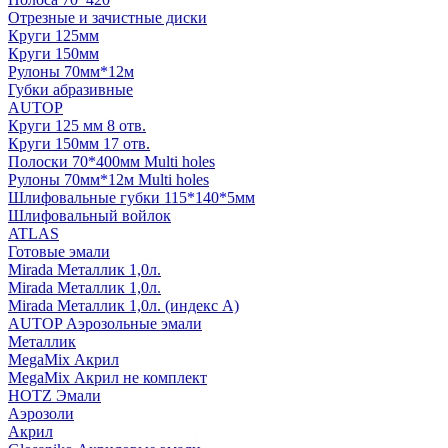
Отрезные и зачистные диски
Круги 125мм
Круги 150мм
Рулоны 70мм*12м
Губки абразивные
AUTOP
Круги 125 мм 8 отв.
Круги 150мм 17 отв.
Полоски 70*400мм Multi holes
Рулоны 70мм*12м Multi holes
Шлифовальные губки 115*140*5мм
Шлифовальный войлок
ATLAS
Готовые эмали
Mirada Металлик 1,0л.
Mirada Металлик 1,0л.
Mirada Металлик 1,0л. (индекс А)
AUTOP Аэрозольные эмали
Металлик
MegaMix Акрил
MegaMix Акрил не комплект
HOTZ Эмали
Аэрозоли
Акрил