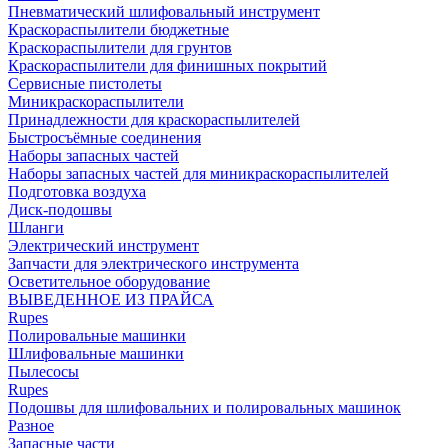
Пневматический шлифовальный инструмент
Краскораспылители бюджетные
Краскораспылители для грунтов
Краскораспылители для финишных покрытий
Сервисные пистолеты
Миникраскораспылители
Принадлежности для краскораспылителей
Быстросъёмные соединения
Наборы запасных частей
Наборы запасных частей для миникраскораспылителей
Подготовка воздуха
Диск-подошвы
Шланги
Электрический инструмент
Запчасти для электрического инструмента
Осветительное оборудование
ВЫВЕДЕННОЕ ИЗ ПРАЙСА
Rupes
Полировальные машинки
Шлифовальные машинки
Пылесосы
Rupes
Подошвы для шлифовальних и полировальных машинок
Разное
Запасные части