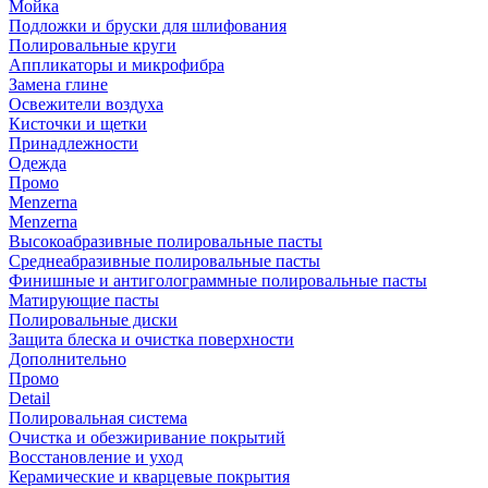
Мойка
Подложки и бруски для шлифования
Полировальные круги
Аппликаторы и микрофибра
Замена глине
Освежители воздуха
Кисточки и щетки
Принадлежности
Одежда
Промо
Menzerna
Menzerna
Высокоабразивные полировальные пасты
Среднеабразивные полировальные пасты
Финишные и антиголограммные полировальные пасты
Матирующие пасты
Полировальные диски
Защита блеска и очистка поверхности
Дополнительно
Промо
Detail
Полировальная система
Очистка и обезжиривание покрытий
Восстановление и уход
Керамические и кварцевые покрытия