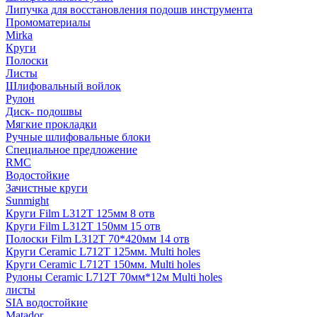
Липучка для восстановления подошв инструмента
Промоматериалы
Mirka
Круги
Полоски
Листы
Шлифовальный войлок
Рулон
Диск- подошвы
Мягкие прокладки
Ручные шлифовальные блоки
Специальное предложение
RMC
Водостойкие
Зачистные круги
Sunmight
Круги Film L312T 125мм 8 отв
Круги Film L312T 150мм 15 отв
Полоски Film L312T 70*420мм 14 отв
Круги Ceramic L712T 125мм. Multi holes
Круги Ceramic L712T 150мм. Multi holes
Рулоны Ceramic L712T 70мм*12м Multi holes
листы
SIA водостойкие
Matador