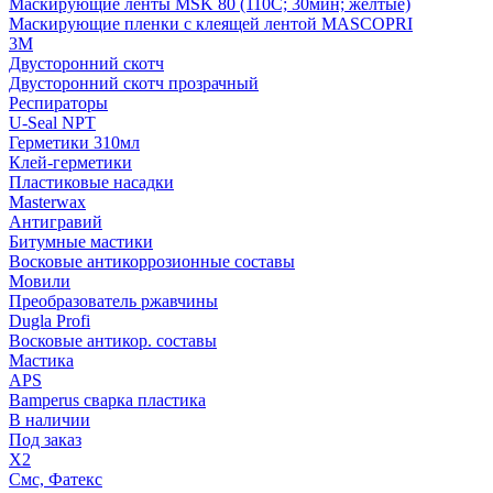
Маскирующие ленты MSK 80 (110С; 30мин; желтые)
Маскирующие пленки с клеящей лентой MASCOPRI
3M
Двусторонний скотч
Двусторонний скотч прозрачный
Респираторы
U-Seal NPT
Герметики 310мл
Клей-герметики
Пластиковые насадки
Masterwax
Антигравий
Битумные мастики
Восковые антикоррозионные составы
Мовили
Преобразователь ржавчины
Dugla Profi
Восковые антикор. составы
Мастика
APS
Bamperus сварка пластика
В наличии
Под заказ
X2
Смс, Фатекс