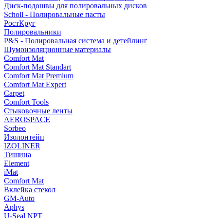
Диск-подошвы для полировальных дисков
Scholl - Полировальные пасты
РостКруг
Полировальники
P&S - Полировальная система и детейлинг
Шумоизоляционные материалы
Comfort Mat
Comfort Mat Standart
Comfort Mat Premium
Comfort Mat Expert
Carpet
Comfort Tools
Стыковочные ленты
AEROSPACE
Sorbeo
Изолонтейп
IZOLINER
Тишина
Element
iMat
Comfort Mat
Вклейка стекол
GM-Auto
Aphys
U-Seal NPT