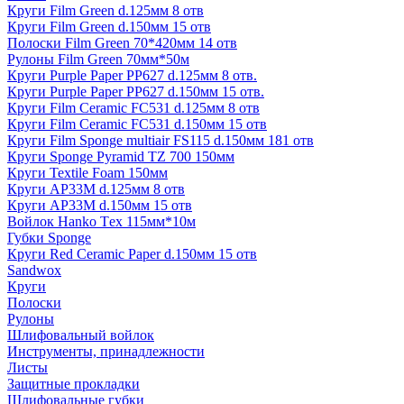
Круги Film Green d.125мм 8 отв
Круги Film Green d.150мм 15 отв
Полоски Film Green 70*420мм 14 отв
Рулоны Film Green 70мм*50м
Круги Purple Paper PP627 d.125мм 8 отв.
Круги Purple Paper PP627 d.150мм 15 отв.
Круги Film Ceramic FC531 d.125мм 8 отв
Круги Film Ceramic FC531 d.150мм 15 отв
Круги Film Sponge multiair FS115 d.150мм 181 отв
Круги Sponge Pyramid TZ 700 150мм
Круги Textile Foam 150мм
Круги AP33M d.125мм 8 отв
Круги AP33M d.150мм 15 отв
Войлок Hanko Tех 115мм*10м
Губки Sponge
Круги Red Ceramic Paper d.150мм 15 отв
Sandwox
Круги
Полоски
Рулоны
Шлифовальный войлок
Инструменты, принадлежности
Листы
Защитные прокладки
Шлифовальные губки