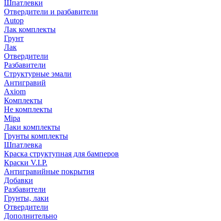
Шпатлевки
Отвердители и разбавители
Autop
Лак комплекты
Грунт
Лак
Отвердители
Разбавители
Структурные эмали
Антигравий
Axiom
Комплекты
Не комплекты
Mipa
Лаки комплекты
Грунты комплекты
Шпатлевка
Краска структупная для бамперов
Краски V.I.P.
Антигравийные покрытия
Добавки
Разбавители
Грунты, лаки
Отвердители
Дополнительно