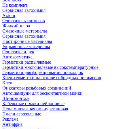
Не комплект
Сервисная автохимия
Axiom
Очиститель тормозов
Жидкий ключ
Смазочные материалы
Сервисная автохимия
Протирочные материалы
Укрывочные материалы
Очистители рук
Автокосметика
Герметики распыляемые
Герметики многоцелевые высокотемпературные
Герметики для формирования прокладок
Клеи-герметики на основе гибридных полимеров
Клеи
Фиксаторы резьбовых соединений
Автошампуни для бесконтактной мойки
Шиномонтаж
Кабельные стяжки нейлоновые
Пена монтажная полиуретановая
Эмали аэрозольные
Реклама
Антифриз