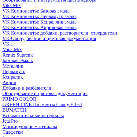
Vika Mix
VK Компоненты: Базовая эмаль
VK Компоненты: Перламутр эмаль
VK Компоненты: Ксираллик эмаль
VK Компоненты: Акриловая эмаль
VK Компоненты: добавки, растворители, отвердители
VK Оборудование и цветовая документация
VK ...
Mipa Mix
Remix Supreme
Базовая Эмаль
Металлик
Перламутр
Ксиралик
Акрил
Добавки и разбавители
Оборудование и цветовая документация
PRIMO COLOR
GREEN LINE Пигменты Candy Effect
EUMATCH
Вспомогательные материалы
Jeta Pro
Маскирующие материалы
Салфетки