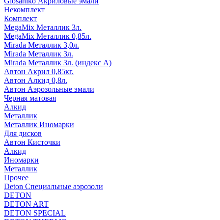
Glosaniko Акриловые эмали
Некомплект
Комплект
MegaMix Металлик 3л.
MegaMix Металлик 0,85л.
Mirada Металлик 3,0л.
Mirada Металлик 3л.
Mirada Металлик 3л. (индекс А)
Автон Акрил 0,85кг.
Автон Алкид 0,8л.
Автон Аэрозольные эмали
Черная матовая
Алкид
Металлик
Металлик Иномарки
Для дисков
Автон Кисточки
Алкид
Иномарки
Металлик
Прочее
Deton Специальные аэрозоли
DETON
DETON ART
DETON SPECIAL