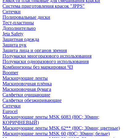
Емкости пластиковые для смешивания краски
Система приготовления красок "JPPS"
Ситечки
Полировальные диски
Тест-пластины
Дополнительно
Jeta Safety
Защитная одежда
Защита рук
Защита лица и органов зрения
Полумаски многоразового использования
Полумаски одноразового использования
Комбинезоны без маркировки ЧЗ
Boomer
Маскирующие ленты
Маскировочная плёнка
Маскировочная бумага
Салфетки очищающие
Салфетки обезжиривающие
Ситечки
Euroсel
Маскирующие ленты MSK 6083 (80С; 30мин;
КОРИЧНЕВЫЙ)
Маскирующие ленты MSK 62** (80С; 30мин; цветные)
Маскирующие ленты MSK 60 (80С; 30мин; белые)