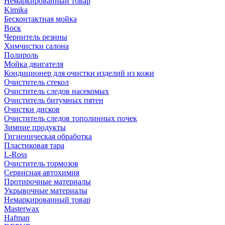
Немаркированный товар
Kimika
Бесконтактная мойка
Воск
Чернитель резины
Химчистки салона
Полироль
Мойка двигателя
Кондиционер для очистки изделий из кожи
Очиститель стекол
Очиститель следов насекомых
Очиститель битумных пятен
Очистки дисков
Очиститель следов тополинных почек
Зимние продукты
Гигиеническая обработка
Пластиковая тара
L-Ross
Очиститель тормозов
Сервисная автохимия
Протирочные материалы
Укрывочные материалы
Немаркированный товар
Masterwax
Hafman