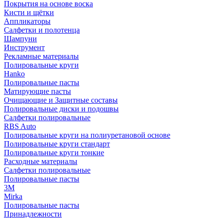
Покрытия на основе воска
Кисти и щётки
Аппликаторы
Салфетки и полотенца
Шампуни
Инструмент
Рекламные материалы
Полировальные круги
Hanko
Полировальные пасты
Матирующие пасты
Очищающие и Защитные составы
Полировальные диски и подошвы
Салфетки полировальные
RBS Auto
Полировальные круги на полиуретановой основе
Полировальные круги стандарт
Полировальные круги тонкие
Расходные материалы
Салфетки полировальные
Полировальные пасты
3М
Mirka
Полировальные пасты
Принадлежности