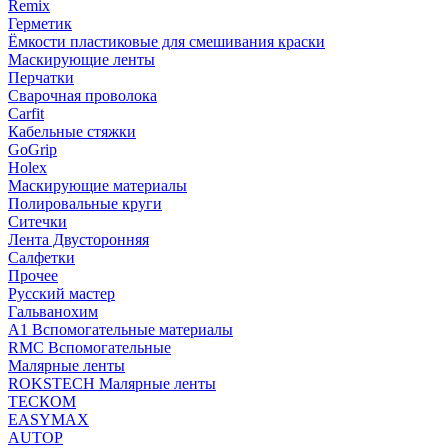
Remix
Герметик
Ёмкости пластиковые для смешивания краски
Маскирующие ленты
Перчатки
Сварочная проволока
Carfit
Кабельные стяжки
GoGrip
Holex
Маскирующие материалы
Полировальные круги
Ситечки
Лента Двусторонняя
Салфетки
Прочее
Русский мастер
Гальванохим
А1 Вспомогательные материалы
RMC Вспомогательные
Малярные ленты
ROKSTECH Малярные ленты
ТЕСКОМ
EASYMAX
AUTOP