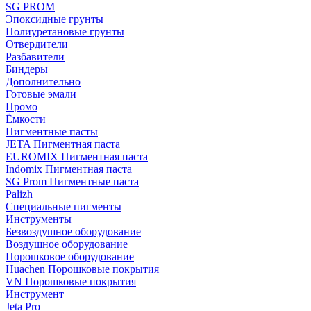
SG PROM
Эпоксидные грунты
Полиуретановые грунты
Отвердители
Разбавители
Биндеры
Дополнительно
Готовые эмали
Промо
Ёмкости
Пигментные пасты
JETA Пигментная паста
EUROMIX Пигментная паста
Indomix Пигментная паста
SG Prom Пигментные паста
Palizh
Специальные пигменты
Инструменты
Безвоздушное оборудование
Воздушное оборудование
Порошковое оборудование
Huachen Порошковые покрытия
VN Порошковые покрытия
Инструмент
Jeta Pro