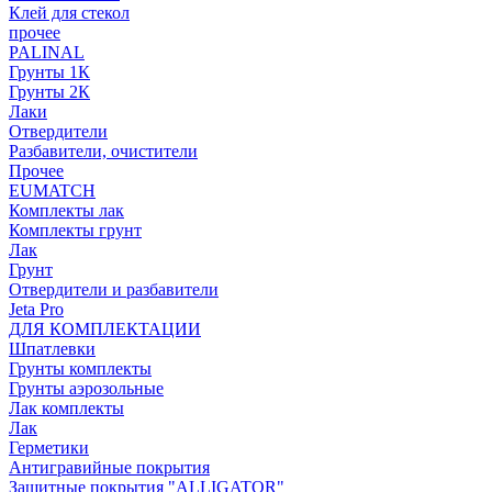
Клей для стекол
прочее
PALINAL
Грунты 1К
Грунты 2К
Лаки
Отвердители
Разбавители, очистители
Прочее
EUMATCH
Комплекты лак
Комплекты грунт
Лак
Грунт
Отвердители и разбавители
Jeta Pro
ДЛЯ КОМПЛЕКТАЦИИ
Шпатлевки
Грунты комплекты
Грунты аэрозольные
Лак комплекты
Лак
Герметики
Антигравийные покрытия
Защитные покрытия "ALLIGATOR"