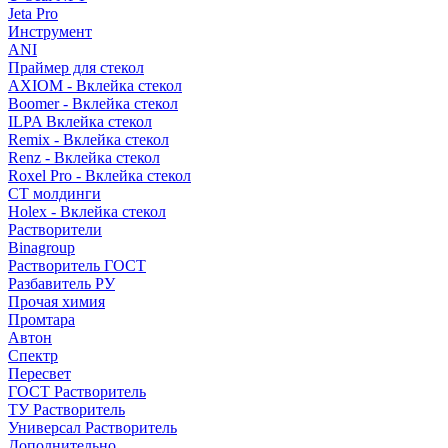
Jeta Pro
Инструмент
ANI
Праймер для стекол
AXIOM - Вклейка стекол
Boomer - Вклейка стекол
ILPA Вклейка стекол
Remix - Вклейка стекол
Renz - Вклейка стекол
Roxel Pro - Вклейка стекол
СТ молдинги
Holex - Вклейка стекол
Растворители
Binagroup
Растворитель ГОСТ
Разбавитель РУ
Прочая химия
Промтара
Автон
Спектр
Пересвет
ГОСТ Растворитель
ТУ Растворитель
Универсал Растворитель
Дополнительно