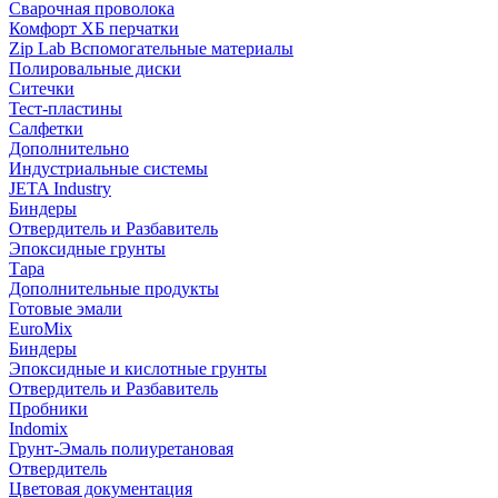
Сварочная проволока
Комфорт ХБ перчатки
Zip Lab Вспомогательные материалы
Полировальные диски
Ситечки
Тест-пластины
Салфетки
Дополнительно
Индустриальные системы
JETA Industry
Биндеры
Отвердитель и Разбавитель
Эпоксидные грунты
Тара
Дополнительные продукты
Готовые эмали
EuroMix
Биндеры
Эпоксидные и кислотные грунты
Отвердитель и Разбавитель
Пробники
Indomix
Грунт-Эмаль полиуретановая
Отвердитель
Цветовая документация