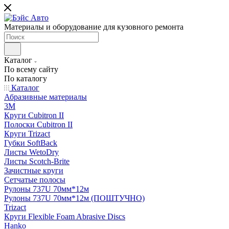
Материалы и оборудование для кузовного ремонта
Каталог
По всему сайту
По каталогу
Каталог
Абразивные материалы
3M
Круги Cubitron II
Полоски Cubitron II
Круги Trizact
Губки SoftBack
Листы WetoDry
Листы Scotch-Brite
Зачистные круги
Сетчатые полосы
Рулоны 737U 70мм*12м
Рулоны 737U 70мм*12м (ПОШТУЧНО)
Trizact
Круги Flexible Foam Abrasive Discs
Hanko