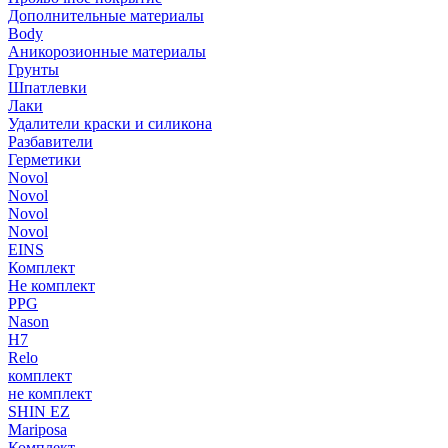
Дополнительные материалы
Body
Аникорозионные материалы
Грунты
Шпатлевки
Лаки
Удалители краски и силикона
Разбавители
Герметики
Novol
Novol
Novol
Novol
EINS
Комплект
Не комплект
PPG
Nason
H7
Relo
комплект
не комплект
SHIN EZ
Mariposa
Комплект