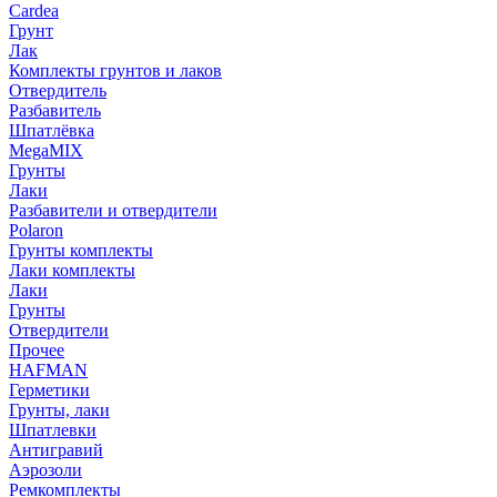
Cardea
Грунт
Лак
Комплекты грунтов и лаков
Отвердитель
Разбавитель
Шпатлёвка
MegaMIX
Грунты
Лаки
Разбавители и отвердители
Polaron
Грунты комплекты
Лаки комплекты
Лаки
Грунты
Отвердители
Прочее
HAFMAN
Герметики
Грунты, лаки
Шпатлевки
Антигравий
Аэрозоли
Ремкомплекты