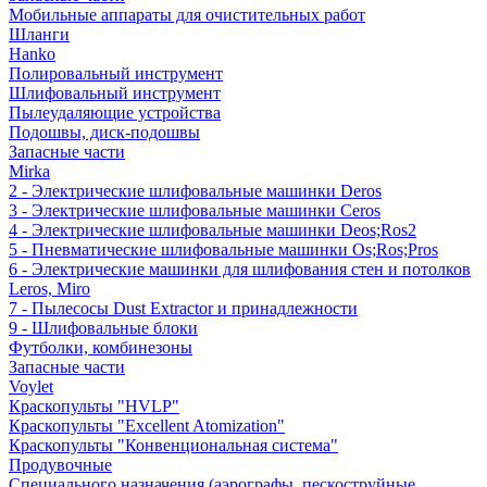
Мобильные аппараты для очистительных работ
Шланги
Hanko
Полировальный инструмент
Шлифовальный инструмент
Пылеудаляющие устройства
Подошвы, диск-подошвы
Запасные части
Mirka
2 - Электрические шлифовальные машинки Deros
3 - Электрические шлифовальные машинки Ceros
4 - Электрические шлифовальные машинки Deos;Ros2
5 - Пневматические шлифовальные машинки Os;Ros;Pros
6 - Электрические машинки для шлифования стен и потолков
Leros, Miro
7 - Пылесосы Dust Extractor и принадлежности
9 - Шлифовальные блоки
Футболки, комбинезоны
Запасные части
Voylet
Краскопульты "HVLP"
Краскопульты "Excellent Atomization"
Краскопульты "Конвенциональная система"
Продувочные
Специального назначения (аэрографы, пескоструйные,