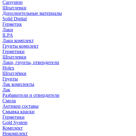
Carsystem
Шпатлевки
Дополнительные материалы
Solid Digital
Герметик
Лаки
ILPA
Лаки комплект
Грунты комплект
Герметики
Шпатлевки
Лаки, грунты, отвердители
Holex
Шпатлёвки
Грунты
Лак комплекты
Лак
Разбавители и отвердители
Смола
Антикор составы
Смывка краски
Герметики
Gold System
Комплект
Некомплект