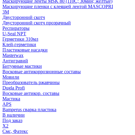
Маскирующие ленты MSK 80 (110С; 30мин; желтые)
Маскирующие пленки с клеящей лентой MASCOPRI
3M
Двусторонний скотч
Двусторонний скотч прозрачный
Респираторы
U-Seal NPT
Герметики 310мл
Клей-герметики
Пластиковые насадки
Masterwax
Антигравий
Битумные мастики
Восковые антикоррозионные составы
Мовили
Преобразователь ржавчины
Dugla Profi
Восковые антикор. составы
Мастика
APS
Bamperus сварка пластика
В наличии
Под заказ
X2
Смс, Фатекс