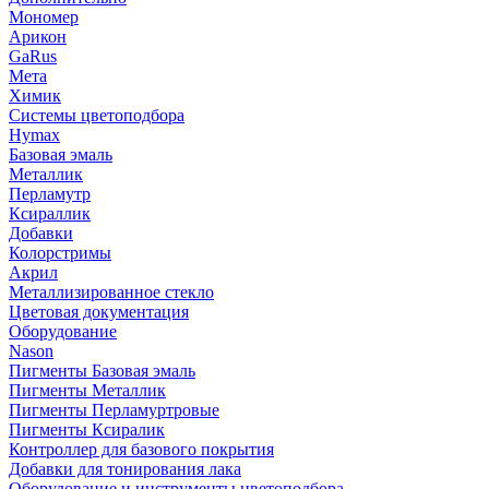
Мономер
Арикон
GaRus
Мета
Химик
Системы цветоподбора
Hymax
Базовая эмаль
Металлик
Перламутр
Ксираллик
Добавки
Колорстримы
Акрил
Металлизированное стекло
Цветовая документация
Оборудование
Nason
Пигменты Базовая эмаль
Пигменты Металлик
Пигменты Перламуртровые
Пигменты Ксиралик
Контроллер для базового покрытия
Добавки для тонирования лака
Оборудование и инструменты цветоподбора