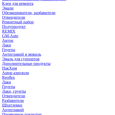
Клеи для ремонта
Эмали
Обезжириватели, разбавители
Отвердители
Ремонтный набор
Полупродукт
REMIX
GM-Auto
Автон
Лаки
Грунты
Антигравий и мовиль
Эмаль для суппортов
Дополнительные продукты
ПакХим
Autop аэрозоли
Reoflex
Лаки
Грунты
Лаки, грунты
Отвердители
Разбавители
Шпатлевки
Антигравий
Проявочное покрытие