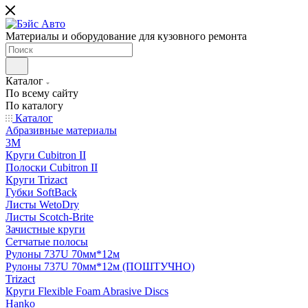
Материалы и оборудование для кузовного ремонта
Каталог
По всему сайту
По каталогу
Каталог
Абразивные материалы
3M
Круги Cubitron II
Полоски Cubitron II
Круги Trizact
Губки SoftBack
Листы WetoDry
Листы Scotch-Brite
Зачистные круги
Сетчатые полосы
Рулоны 737U 70мм*12м
Рулоны 737U 70мм*12м (ПОШТУЧНО)
Trizact
Круги Flexible Foam Abrasive Discs
Hanko