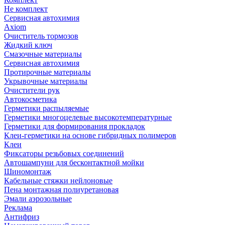
Не комплект
Сервисная автохимия
Axiom
Очиститель тормозов
Жидкий ключ
Смазочные материалы
Сервисная автохимия
Протирочные материалы
Укрывочные материалы
Очистители рук
Автокосметика
Герметики распыляемые
Герметики многоцелевые высокотемпературные
Герметики для формирования прокладок
Клеи-герметики на основе гибридных полимеров
Клеи
Фиксаторы резьбовых соединений
Автошампуни для бесконтактной мойки
Шиномонтаж
Кабельные стяжки нейлоновые
Пена монтажная полиуретановая
Эмали аэрозольные
Реклама
Антифриз