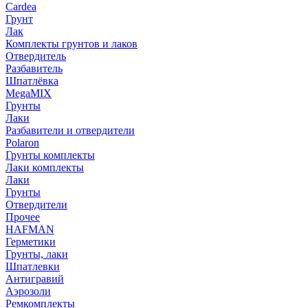
Cardea
Грунт
Лак
Комплекты грунтов и лаков
Отвердитель
Разбавитель
Шпатлёвка
MegaMIX
Грунты
Лаки
Разбавители и отвердители
Polaron
Грунты комплекты
Лаки комплекты
Лаки
Грунты
Отвердители
Прочее
HAFMAN
Герметики
Грунты, лаки
Шпатлевки
Антигравий
Аэрозоли
Ремкомплекты