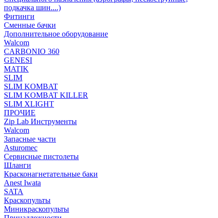
подкачка шин....)
Фитинги
Сменные бачки
Дополнительное оборудование
Walcom
CARBONIO 360
GENESI
MATIK
SLIM
SLIM KOMBAT
SLIM KOMBAT KILLER
SLIM XLIGHT
ПРОЧИЕ
Zip Lab Инструменты
Walсom
Запасные части
Asturomec
Сервисные пистолеты
Шланги
Красконагнетательные баки
Anest Iwata
SATA
Краскопульты
Миникраскопульты
Принадлежности