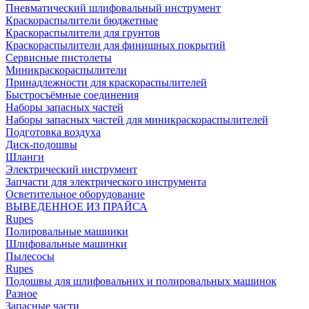
Пневматический шлифовальный инструмент
Краскораспылители бюджетные
Краскораспылители для грунтов
Краскораспылители для финишных покрытий
Сервисные пистолеты
Миникраскораспылители
Принадлежности для краскораспылителей
Быстросъёмные соединения
Наборы запасных частей
Наборы запасных частей для миникраскораспылителей
Подготовка воздуха
Диск-подошвы
Шланги
Электрический инструмент
Запчасти для электрического инструмента
Осветительное оборудование
ВЫВЕДЕННОЕ ИЗ ПРАЙСА
Rupes
Полировальные машинки
Шлифовальные машинки
Пылесосы
Rupes
Подошвы для шлифовальних и полировальных машинок
Разное
Запасные части