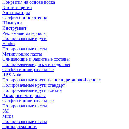
Покрытия на основе воска
Кисти и щётки
Аппликаторы
Салфетки и полотенца
Шампуни
Инструмент
Рекламные материалы
Полировальные круги
Hanko
Полировальные пасты
Матирующие пасты
Очищающие и Защитные составы
Полировальные диски и подошвы
Салфетки полировальные
RBS Auto
Полировальные круги на полиуретановой основе
Полировальные круги стандарт
Полировальные круги тонкие
Расходные материалы
Салфетки полировальные
Полировальные пасты
3М
Mirka
Полировальные пасты
Принадлежности