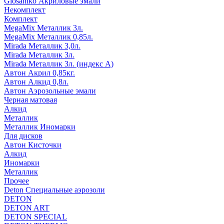
Glosaniko Акриловые эмали
Некомплект
Комплект
MegaMix Металлик 3л.
MegaMix Металлик 0,85л.
Mirada Металлик 3,0л.
Mirada Металлик 3л.
Mirada Металлик 3л. (индекс А)
Автон Акрил 0,85кг.
Автон Алкид 0,8л.
Автон Аэрозольные эмали
Черная матовая
Алкид
Металлик
Металлик Иномарки
Для дисков
Автон Кисточки
Алкид
Иномарки
Металлик
Прочее
Deton Специальные аэрозоли
DETON
DETON ART
DETON SPECIAL