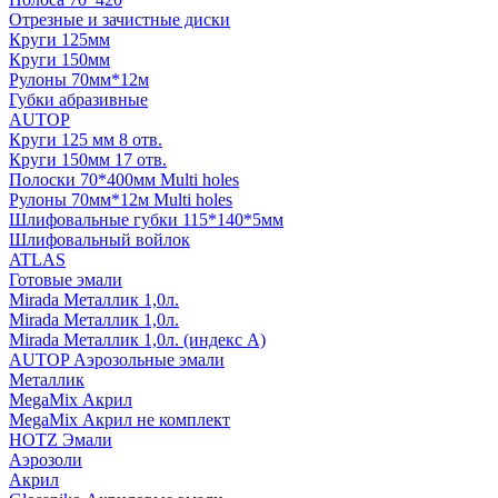
Отрезные и зачистные диски
Круги 125мм
Круги 150мм
Рулоны 70мм*12м
Губки абразивные
AUTOP
Круги 125 мм 8 отв.
Круги 150мм 17 отв.
Полоски 70*400мм Multi holes
Рулоны 70мм*12м Multi holes
Шлифовальные губки 115*140*5мм
Шлифовальный войлок
ATLAS
Готовые эмали
Mirada Металлик 1,0л.
Mirada Металлик 1,0л.
Mirada Металлик 1,0л. (индекс А)
AUTOP Аэрозольные эмали
Металлик
MegaMix Акрил
MegaMix Акрил не комплект
HOTZ Эмали
Аэрозоли
Акрил