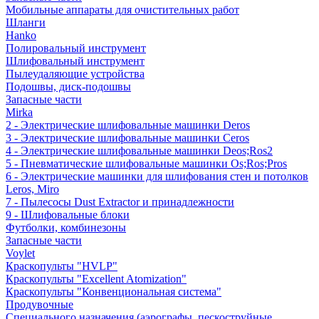
Мобильные аппараты для очистительных работ
Шланги
Hanko
Полировальный инструмент
Шлифовальный инструмент
Пылеудаляющие устройства
Подошвы, диск-подошвы
Запасные части
Mirka
2 - Электрические шлифовальные машинки Deros
3 - Электрические шлифовальные машинки Ceros
4 - Электрические шлифовальные машинки Deos;Ros2
5 - Пневматические шлифовальные машинки Os;Ros;Pros
6 - Электрические машинки для шлифования стен и потолков
Leros, Miro
7 - Пылесосы Dust Extractor и принадлежности
9 - Шлифовальные блоки
Футболки, комбинезоны
Запасные части
Voylet
Краскопульты "HVLP"
Краскопульты "Excellent Atomization"
Краскопульты "Конвенциональная система"
Продувочные
Специального назначения (аэрографы, пескоструйные,