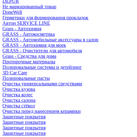
DEPUR
Не маркированный товар
DoneWell
Герметики для формирования прокладок
Автон SERVICE LINE
Grass - Автохимия
GRASS - Автокосметика
GRASS - Автомобильные аксессуары в салон
GRASS - Автохимия для моек
GRASS - Очистители для автомобиля
Grass - Средства для дома
Протирочные материалы
Полировальные системы и детейлинг
3D Car Care
Полировальные пасты
Очистка универсальными средствами
Очистка кузова
Очистка колес
Очистка салона
Очистка стёкол
Очистка перед нанесением керамики
Защитные покрытия
Защитные покрытия
Защитные покрытия
Защитные покрытия