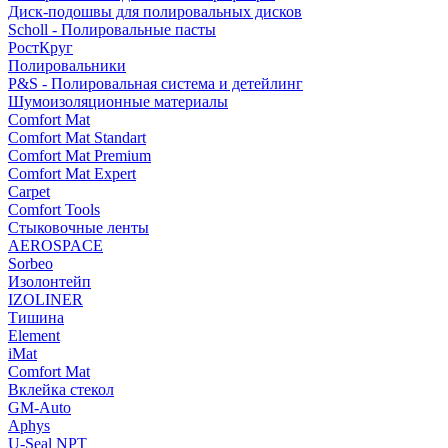
Диск-подошвы для полировальных дисков
Scholl - Полировальные пасты
РостКруг
Полировальники
P&S - Полировальная система и детейлинг
Шумоизоляционные материалы
Comfort Mat
Comfort Mat Standart
Comfort Mat Premium
Comfort Mat Expert
Carpet
Comfort Tools
Стыковочные ленты
AEROSPACE
Sorbeo
Изолонтейп
IZOLINER
Тишина
Element
iMat
Comfort Mat
Вклейка стекол
GM-Auto
Aphys
U-Seal NPT