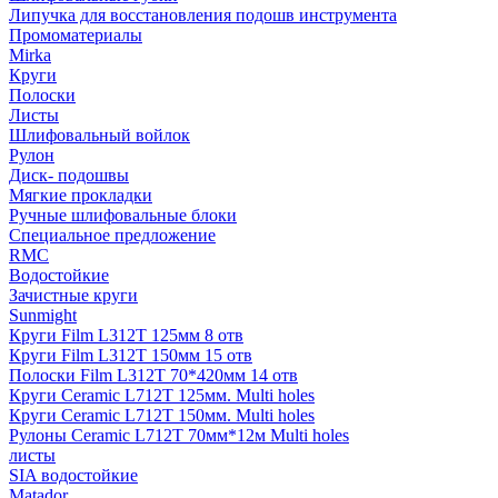
Липучка для восстановления подошв инструмента
Промоматериалы
Mirka
Круги
Полоски
Листы
Шлифовальный войлок
Рулон
Диск- подошвы
Мягкие прокладки
Ручные шлифовальные блоки
Специальное предложение
RMC
Водостойкие
Зачистные круги
Sunmight
Круги Film L312T 125мм 8 отв
Круги Film L312T 150мм 15 отв
Полоски Film L312T 70*420мм 14 отв
Круги Ceramic L712T 125мм. Multi holes
Круги Ceramic L712T 150мм. Multi holes
Рулоны Ceramic L712T 70мм*12м Multi holes
листы
SIA водостойкие
Matador