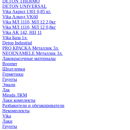
DETON THERMO
DETON UNIVERSAL
Vika Акрил 1301 0,85 кг.
Vika Алкид VK60
Vika МЛ 1110, МЛ 12 2,0кг
Vika МЛ 1110, МЛ 12 0,8кг
Vika АК 142, НЦ 11
Vika База 1л.
Detop Industrial
PRO КРАСКА Металлик 3л.
NEOENAMELE Металлик 3л.
Лакокрасочные материалы
Boomer
Шпатлевки
Герметики
Грунты
Эмали
Лак
Mirada ЛКМ
Лаки комплекты
Разбавители и обезжириватели
Некомплекты
Vika
Лаки
Грунты