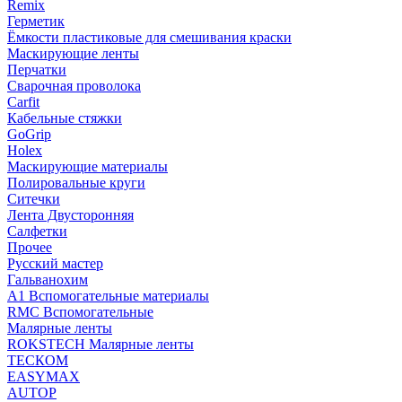
Remix
Герметик
Ёмкости пластиковые для смешивания краски
Маскирующие ленты
Перчатки
Сварочная проволока
Carfit
Кабельные стяжки
GoGrip
Holex
Маскирующие материалы
Полировальные круги
Ситечки
Лента Двусторонняя
Салфетки
Прочее
Русский мастер
Гальванохим
А1 Вспомогательные материалы
RMC Вспомогательные
Малярные ленты
ROKSTECH Малярные ленты
ТЕСКОМ
EASYMAX
AUTOP