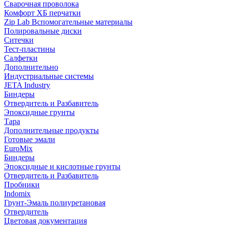
Сварочная проволока
Комфорт ХБ перчатки
Zip Lab Вспомогательные материалы
Полировальные диски
Ситечки
Тест-пластины
Салфетки
Дополнительно
Индустриальные системы
JETA Industry
Биндеры
Отвердитель и Разбавитель
Эпоксидные грунты
Тара
Дополнительные продукты
Готовые эмали
EuroMix
Биндеры
Эпоксидные и кислотные грунты
Отвердитель и Разбавитель
Пробники
Indomix
Грунт-Эмаль полиуретановая
Отвердитель
Цветовая документация