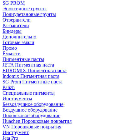
SG PROM
Эпоксидные грунты
Полиуретановые грунты
Отвердители
Разбавители
Биндеры
Дополнительно
Готовые эмали
Промо
Ёмкости
Пигментные пасты
JETA Пигментная паста
EUROMIX Пигментная паста
Indomix Пигментная паста
SG Prom Пигментные паста
Palizh
Специальные пигменты
Инструменты
Безвоздушное оборудование
Воздушное оборудование
Порошковое оборудование
Huachen Порошковые покрытия
VN Порошковые покрытия
Инструмент
Jeta Pro