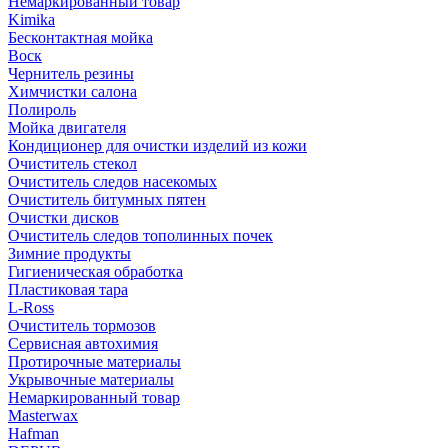
Немаркированный товар
Kimika
Бесконтактная мойка
Воск
Чернитель резины
Химчистки салона
Полироль
Мойка двигателя
Кондиционер для очистки изделий из кожи
Очиститель стекол
Очиститель следов насекомых
Очиститель битумных пятен
Очистки дисков
Очиститель следов тополинных почек
Зимние продукты
Гигиеническая обработка
Пластиковая тара
L-Ross
Очиститель тормозов
Сервисная автохимия
Протирочные материалы
Укрывочные материалы
Немаркированный товар
Masterwax
Hafman