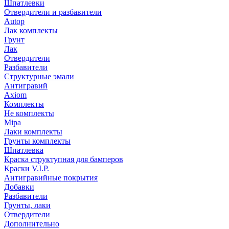
Шпатлевки
Отвердители и разбавители
Autop
Лак комплекты
Грунт
Лак
Отвердители
Разбавители
Структурные эмали
Антигравий
Axiom
Комплекты
Не комплекты
Mipa
Лаки комплекты
Грунты комплекты
Шпатлевка
Краска структупная для бамперов
Краски V.I.P.
Антигравийные покрытия
Добавки
Разбавители
Грунты, лаки
Отвердители
Дополнительно