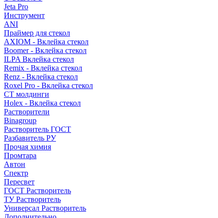
Jeta Pro
Инструмент
ANI
Праймер для стекол
AXIOM - Вклейка стекол
Boomer - Вклейка стекол
ILPA Вклейка стекол
Remix - Вклейка стекол
Renz - Вклейка стекол
Roxel Pro - Вклейка стекол
СТ молдинги
Holex - Вклейка стекол
Растворители
Binagroup
Растворитель ГОСТ
Разбавитель РУ
Прочая химия
Промтара
Автон
Спектр
Пересвет
ГОСТ Растворитель
ТУ Растворитель
Универсал Растворитель
Дополнительно