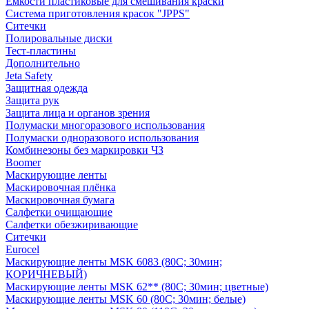
Емкости пластиковые для смешивания краски
Система приготовления красок "JPPS"
Ситечки
Полировальные диски
Тест-пластины
Дополнительно
Jeta Safety
Защитная одежда
Защита рук
Защита лица и органов зрения
Полумаски многоразового использования
Полумаски одноразового использования
Комбинезоны без маркировки ЧЗ
Boomer
Маскирующие ленты
Маскировочная плёнка
Маскировочная бумага
Салфетки очищающие
Салфетки обезжиривающие
Ситечки
Euroсel
Маскирующие ленты MSK 6083 (80С; 30мин;
КОРИЧНЕВЫЙ)
Маскирующие ленты MSK 62** (80С; 30мин; цветные)
Маскирующие ленты MSK 60 (80С; 30мин; белые)