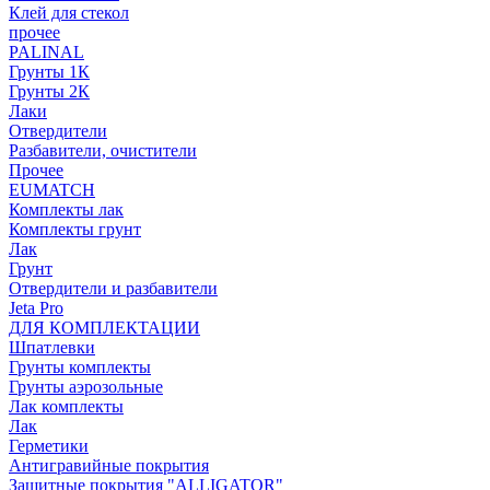
Клей для стекол
прочее
PALINAL
Грунты 1К
Грунты 2К
Лаки
Отвердители
Разбавители, очистители
Прочее
EUMATCH
Комплекты лак
Комплекты грунт
Лак
Грунт
Отвердители и разбавители
Jeta Pro
ДЛЯ КОМПЛЕКТАЦИИ
Шпатлевки
Грунты комплекты
Грунты аэрозольные
Лак комплекты
Лак
Герметики
Антигравийные покрытия
Защитные покрытия "ALLIGATOR"