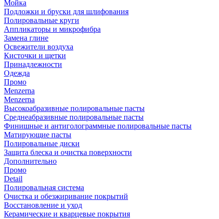
Мойка
Подложки и бруски для шлифования
Полировальные круги
Аппликаторы и микрофибра
Замена глине
Освежители воздуха
Кисточки и щетки
Принадлежности
Одежда
Промо
Menzerna
Menzerna
Высокоабразивные полировальные пасты
Среднеабразивные полировальные пасты
Финишные и антиголограммные полировальные пасты
Матирующие пасты
Полировальные диски
Защита блеска и очистка поверхности
Дополнительно
Промо
Detail
Полировальная система
Очистка и обезжиривание покрытий
Восстановление и уход
Керамические и кварцевые покрытия