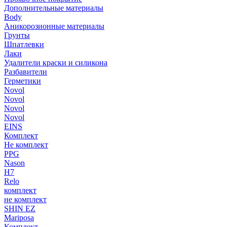
Дополнительные материалы
Body
Аникорозионные материалы
Грунты
Шпатлевки
Лаки
Удалители краски и силикона
Разбавители
Герметики
Novol
Novol
Novol
Novol
EINS
Комплект
Не комплект
PPG
Nason
H7
Relo
комплект
не комплект
SHIN EZ
Mariposa
Комплект