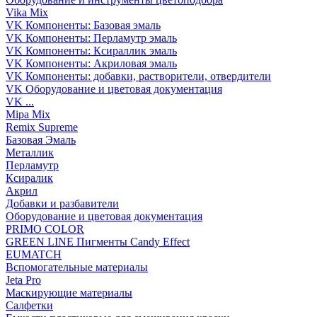
Vika Mix
VK Компоненты: Базовая эмаль
VK Компоненты: Перламутр эмаль
VK Компоненты: Ксираллик эмаль
VK Компоненты: Акриловая эмаль
VK Компоненты: добавки, растворители, отвердители
VK Оборудование и цветовая документация
VK ...
Mipa Mix
Remix Supreme
Базовая Эмаль
Металлик
Перламутр
Ксиралик
Акрил
Добавки и разбавители
Оборудование и цветовая документация
PRIMO COLOR
GREEN LINE Пигменты Candy Effect
EUMATCH
Вспомогательные материалы
Jeta Pro
Маскирующие материалы
Салфетки