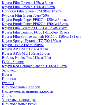
Круги Film Green d.125мм 8 отв
Круги Film Green d.150мм 15 отв
Полоски Film Green 70*420мм 14 отв
Рулоны Film Green 70мм*50м
Круги Purple Paper PP627 d.125мм 8 отв.
Круги Purple Paper PP627 d.150мм 15 отв.
Круги Film Ceramic FC531 d.125мм 8 отв
Круги Film Ceramic FC531 d.150мм 15 отв
Круги Film Sponge multiair FS115 d.150мм 181 отв
Круги Sponge Pyramid TZ 700 150мм
Круги Textile Foam 150мм
Круги AP33M d.125мм 8 отв
Круги AP33M d.150мм 15 отв
Войлок Hanko Tех 115мм*10м
Губки Sponge
Круги Red Ceramic Paper d.150мм 15 отв
Sandwox
Круги
Полоски
Рулоны
Шлифовальный войлок
Инструменты, принадлежности
Листы
Защитные прокладки
Шлифовальные губки