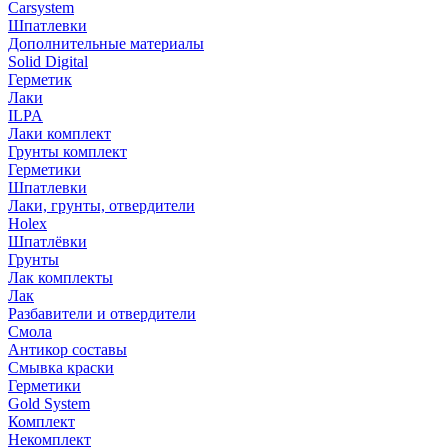
Carsystem
Шпатлевки
Дополнительные материалы
Solid Digital
Герметик
Лаки
ILPA
Лаки комплект
Грунты комплект
Герметики
Шпатлевки
Лаки, грунты, отвердители
Holex
Шпатлёвки
Грунты
Лак комплекты
Лак
Разбавители и отвердители
Смола
Антикор составы
Смывка краски
Герметики
Gold System
Комплект
Некомплект