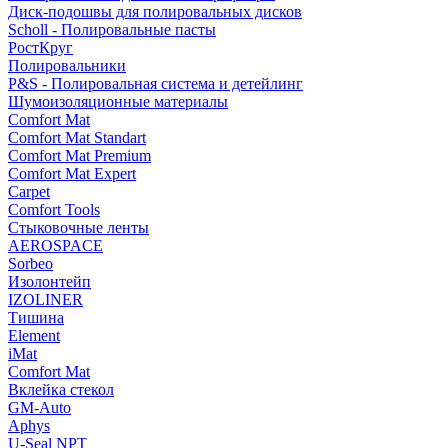
Диск-подошвы для полировальных дисков
Scholl - Полировальные пасты
РостКруг
Полировальники
P&S - Полировальная система и детейлинг
Шумоизоляционные материалы
Comfort Mat
Comfort Mat Standart
Comfort Mat Premium
Comfort Mat Expert
Carpet
Comfort Tools
Стыковочные ленты
AEROSPACE
Sorbeo
Изолонтейп
IZOLINER
Тишина
Element
iMat
Comfort Mat
Вклейка стекол
GM-Auto
Aphys
U-Seal NPT