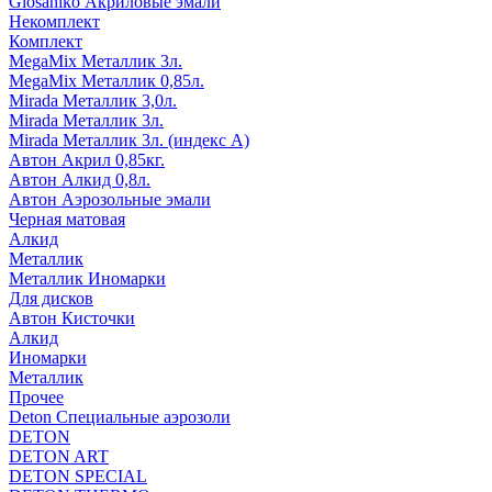
Glosaniko Акриловые эмали
Некомплект
Комплект
MegaMix Металлик 3л.
MegaMix Металлик 0,85л.
Mirada Металлик 3,0л.
Mirada Металлик 3л.
Mirada Металлик 3л. (индекс А)
Автон Акрил 0,85кг.
Автон Алкид 0,8л.
Автон Аэрозольные эмали
Черная матовая
Алкид
Металлик
Металлик Иномарки
Для дисков
Автон Кисточки
Алкид
Иномарки
Металлик
Прочее
Deton Специальные аэрозоли
DETON
DETON ART
DETON SPECIAL