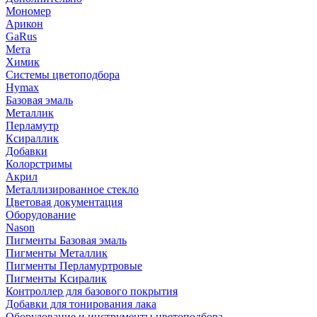
Мономер
Арикон
GaRus
Мета
Химик
Системы цветоподбора
Hymax
Базовая эмаль
Металлик
Перламутр
Ксираллик
Добавки
Колорстримы
Акрил
Металлизированное стекло
Цветовая документация
Оборудование
Nason
Пигменты Базовая эмаль
Пигменты Металлик
Пигменты Перламуртровые
Пигменты Ксиралик
Контроллер для базового покрытия
Добавки для тонирования лака
Оборудование и инструменты цветоподбора