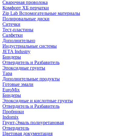
Сварочная проволока
Комфорт ХБ перчатки
Zip Lab Вспомогательные материалы
Полировальные диски
Ситечки
Тест-пластины
Салфетки
Дополнительно
Индустриальные системы
JETA Industry
Биндеры
Отвердитель и Разбавитель
Эпоксидные грунты
Тара
Дополнительные продукты
Готовые эмали
EuroMix
Биндеры
Эпоксидные и кислотные грунты
Отвердитель и Разбавитель
Пробники
Indomix
Грунт-Эмаль полиуретановая
Отвердитель
Цветовая документация