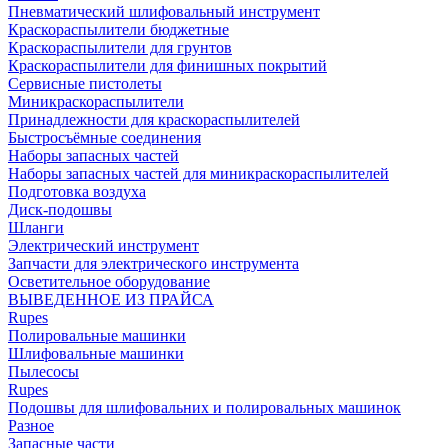
Пневматический шлифовальный инструмент
Краскораспылители бюджетные
Краскораспылители для грунтов
Краскораспылители для финишных покрытий
Сервисные пистолеты
Миникраскораспылители
Принадлежности для краскораспылителей
Быстросъёмные соединения
Наборы запасных частей
Наборы запасных частей для миникраскораспылителей
Подготовка воздуха
Диск-подошвы
Шланги
Электрический инструмент
Запчасти для электрического инструмента
Осветительное оборудование
ВЫВЕДЕННОЕ ИЗ ПРАЙСА
Rupes
Полировальные машинки
Шлифовальные машинки
Пылесосы
Rupes
Подошвы для шлифовальних и полировальных машинок
Разное
Запасные части