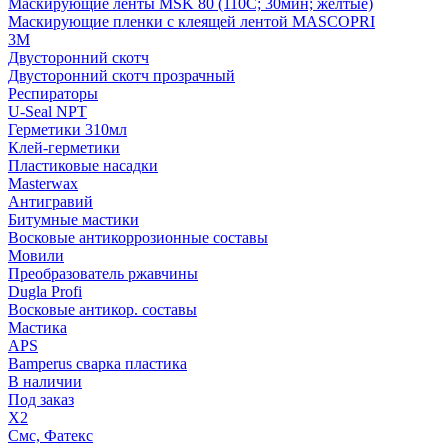
Маскирующие ленты MSK 80 (110С; 30мин; желтые)
Маскирующие пленки с клеящей лентой MASCOPRI
3M
Двусторонний скотч
Двусторонний скотч прозрачный
Респираторы
U-Seal NPT
Герметики 310мл
Клей-герметики
Пластиковые насадки
Masterwax
Антигравий
Битумные мастики
Восковые антикоррозионные составы
Мовили
Преобразователь ржавчины
Dugla Profi
Восковые антикор. составы
Мастика
APS
Bamperus сварка пластика
В наличии
Под заказ
X2
Смс, Фатекс