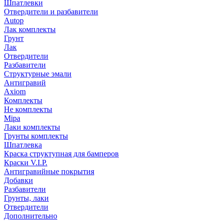
Шпатлевки
Отвердители и разбавители
Autop
Лак комплекты
Грунт
Лак
Отвердители
Разбавители
Структурные эмали
Антигравий
Axiom
Комплекты
Не комплекты
Mipa
Лаки комплекты
Грунты комплекты
Шпатлевка
Краска структупная для бамперов
Краски V.I.P.
Антигравийные покрытия
Добавки
Разбавители
Грунты, лаки
Отвердители
Дополнительно