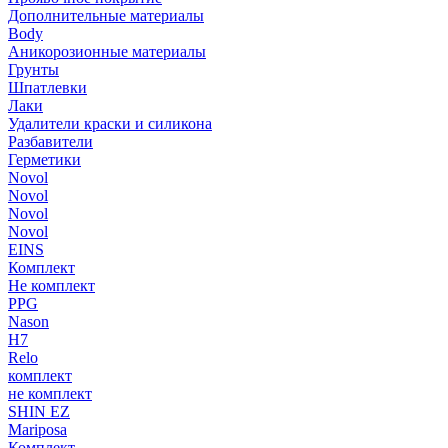
Дополнительные материалы
Body
Аникорозионные материалы
Грунты
Шпатлевки
Лаки
Удалители краски и силикона
Разбавители
Герметики
Novol
Novol
Novol
Novol
EINS
Комплект
Не комплект
PPG
Nason
H7
Relo
комплект
не комплект
SHIN EZ
Mariposa
Комплект