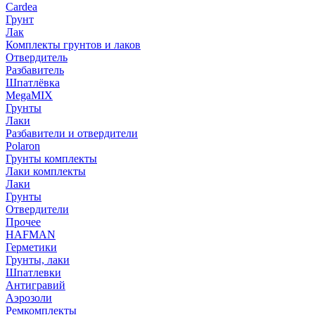
Cardea
Грунт
Лак
Комплекты грунтов и лаков
Отвердитель
Разбавитель
Шпатлёвка
MegaMIX
Грунты
Лаки
Разбавители и отвердители
Polaron
Грунты комплекты
Лаки комплекты
Лаки
Грунты
Отвердители
Прочее
HAFMAN
Герметики
Грунты, лаки
Шпатлевки
Антигравий
Аэрозоли
Ремкомплекты