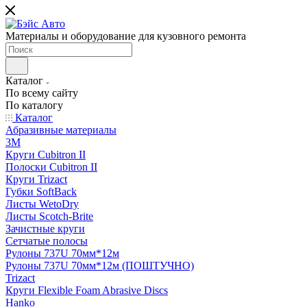
Материалы и оборудование для кузовного ремонта
Каталог
По всему сайту
По каталогу
Каталог
Абразивные материалы
3M
Круги Cubitron II
Полоски Cubitron II
Круги Trizact
Губки SoftBack
Листы WetoDry
Листы Scotch-Brite
Зачистные круги
Сетчатые полосы
Рулоны 737U 70мм*12м
Рулоны 737U 70мм*12м (ПОШТУЧНО)
Trizact
Круги Flexible Foam Abrasive Discs
Hanko