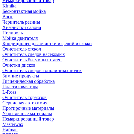
Немаркированный товар
Kimika
Бесконтактная мойка
Воск
Чернитель резины
Химчистки салона
Полироль
Мойка двигателя
Кондиционер для очистки изделий из кожи
Очиститель стекол
Очиститель следов насекомых
Очиститель битумных пятен
Очистки дисков
Очиститель следов тополинных почек
Зимние продукты
Гигиеническая обработка
Пластиковая тара
L-Ross
Очиститель тормозов
Сервисная автохимия
Протирочные материалы
Укрывочные материалы
Немаркированный товар
Masterwax
Hafman