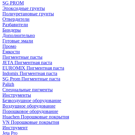
SG PROM
Эпоксидные грунты
Полиуретановые грунты
Отвердители
Разбавители
Биндеры
Дополнительно
Готовые эмали
Промо
Ёмкости
Пигментные пасты
JETA Пигментная паста
EUROMIX Пигментная паста
Indomix Пигментная паста
SG Prom Пигментные паста
Palizh
Специальные пигменты
Инструменты
Безвоздушное оборудование
Воздушное оборудование
Порошковое оборудование
Huachen Порошковые покрытия
VN Порошковые покрытия
Инструмент
Jeta Pro