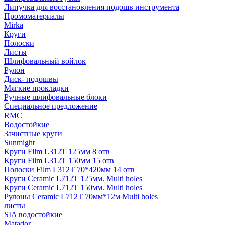
Липучка для восстановления подошв инструмента
Промоматериалы
Mirka
Круги
Полоски
Листы
Шлифовальный войлок
Рулон
Диск- подошвы
Мягкие прокладки
Ручные шлифовальные блоки
Специальное предложение
RMC
Водостойкие
Зачистные круги
Sunmight
Круги Film L312T 125мм 8 отв
Круги Film L312T 150мм 15 отв
Полоски Film L312T 70*420мм 14 отв
Круги Ceramic L712T 125мм. Multi holes
Круги Ceramic L712T 150мм. Multi holes
Рулоны Ceramic L712T 70мм*12м Multi holes
листы
SIA водостойкие
Matador