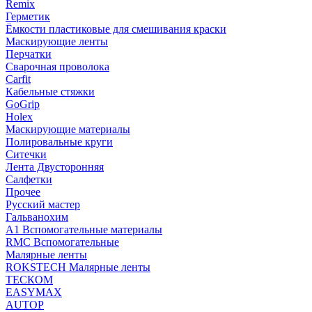
Remix
Герметик
Ёмкости пластиковые для смешивания краски
Маскирующие ленты
Перчатки
Сварочная проволока
Carfit
Кабельные стяжки
GoGrip
Holex
Маскирующие материалы
Полировальные круги
Ситечки
Лента Двусторонняя
Салфетки
Прочее
Русский мастер
Гальванохим
А1 Вспомогательные материалы
RMC Вспомогательные
Малярные ленты
ROKSTECH Малярные ленты
ТЕСКОМ
EASYMAX
AUTOP