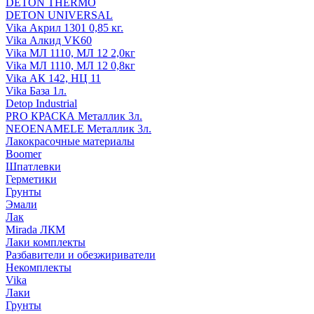
DETON THERMO
DETON UNIVERSAL
Vika Акрил 1301 0,85 кг.
Vika Алкид VK60
Vika МЛ 1110, МЛ 12 2,0кг
Vika МЛ 1110, МЛ 12 0,8кг
Vika АК 142, НЦ 11
Vika База 1л.
Detop Industrial
PRO КРАСКА Металлик 3л.
NEOENAMELE Металлик 3л.
Лакокрасочные материалы
Boomer
Шпатлевки
Герметики
Грунты
Эмали
Лак
Mirada ЛКМ
Лаки комплекты
Разбавители и обезжириватели
Некомплекты
Vika
Лаки
Грунты