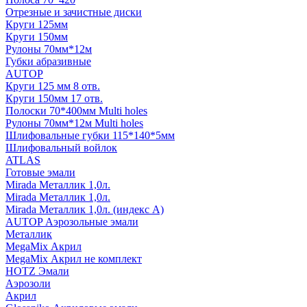
Отрезные и зачистные диски
Круги 125мм
Круги 150мм
Рулоны 70мм*12м
Губки абразивные
AUTOP
Круги 125 мм 8 отв.
Круги 150мм 17 отв.
Полоски 70*400мм Multi holes
Рулоны 70мм*12м Multi holes
Шлифовальные губки 115*140*5мм
Шлифовальный войлок
ATLAS
Готовые эмали
Mirada Металлик 1,0л.
Mirada Металлик 1,0л.
Mirada Металлик 1,0л. (индекс А)
AUTOP Аэрозольные эмали
Металлик
MegaMix Акрил
MegaMix Акрил не комплект
HOTZ Эмали
Аэрозоли
Акрил