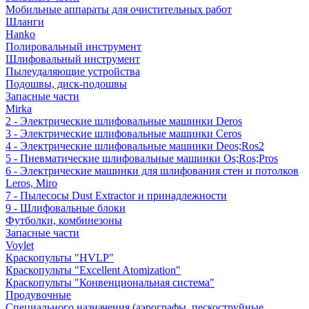
Мобильные аппараты для очистительных работ
Шланги
Hanko
Полировальный инструмент
Шлифовальный инструмент
Пылеудаляющие устройства
Подошвы, диск-подошвы
Запасные части
Mirka
2 - Электрические шлифовальные машинки Deros
3 - Электрические шлифовальные машинки Ceros
4 - Электрические шлифовальные машинки Deos;Ros2
5 - Пневматические шлифовальные машинки Os;Ros;Pros
6 - Электрические машинки для шлифования стен и потолков
Leros, Miro
7 - Пылесосы Dust Extractor и принадлежности
9 - Шлифовальные блоки
Футболки, комбинезоны
Запасные части
Voylet
Краскопульты "HVLP"
Краскопульты "Excellent Atomization"
Краскопульты "Конвенциональная система"
Продувочные
Специального назначения (аэрографы, пескоструйные,