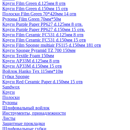
Круги Film Green d.125мм 8 отв
Круги Film Green d.150мм 15 отв
Полоски Film Green 70*420мм 14 отв
Рулоны Film Green 70мм*50м
Круги Purple Paper PP627 d.125мм 8 отв.
Круги Purple Paper PP627 d.150мм 15 отв.
Круги Film Ceramic FC531 d.125мм 8 отв
Круги Film Ceramic FC531 d.150мм 15 отв
Круги Film Sponge multiair FS115 d.150мм 181 отв
Круги Sponge Pyramid TZ 700 150мм
Круги Textile Foam 150мм
Круги AP33M d.125мм 8 отв
Круги AP33M d.150мм 15 отв
Войлок Hanko Tех 115мм*10м
Губки Sponge
Круги Red Ceramic Paper d.150мм 15 отв
Sandwox
Круги
Полоски
Рулоны
Шлифовальный войлок
Инструменты, принадлежности
Листы
Защитные прокладки
Шлифовальные губки