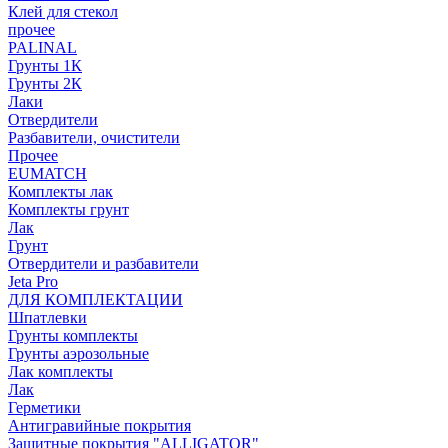
Клей для стекол
прочее
PALINAL
Грунты 1К
Грунты 2К
Лаки
Отвердители
Разбавители, очистители
Прочее
EUMATCH
Комплекты лак
Комплекты грунт
Лак
Грунт
Отвердители и разбавители
Jeta Pro
ДЛЯ КОМПЛЕКТАЦИИ
Шпатлевки
Грунты комплекты
Грунты аэрозольные
Лак комплекты
Лак
Герметики
Антигравийные покрытия
Защитные покрытия "ALLIGATOR"