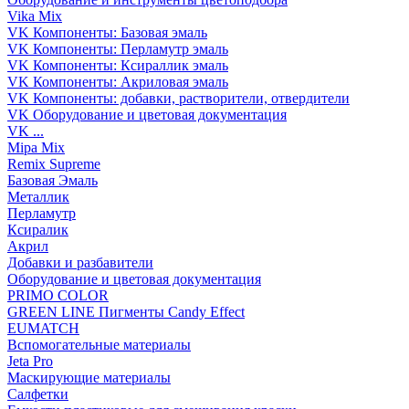
Vika Mix
VK Компоненты: Базовая эмаль
VK Компоненты: Перламутр эмаль
VK Компоненты: Ксираллик эмаль
VK Компоненты: Акриловая эмаль
VK Компоненты: добавки, растворители, отвердители
VK Оборудование и цветовая документация
VK ...
Mipa Mix
Remix Supreme
Базовая Эмаль
Металлик
Перламутр
Ксиралик
Акрил
Добавки и разбавители
Оборудование и цветовая документация
PRIMO COLOR
GREEN LINE Пигменты Candy Effect
EUMATCH
Вспомогательные материалы
Jeta Pro
Маскирующие материалы
Салфетки