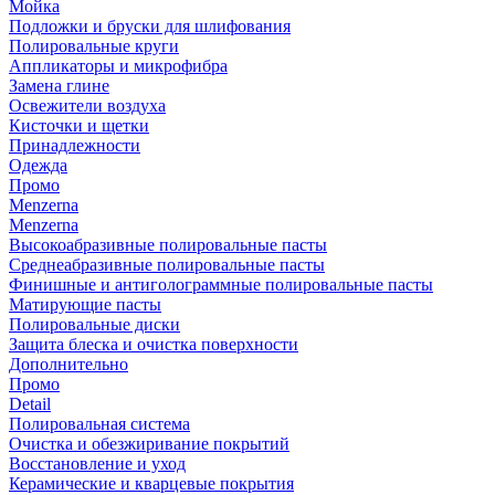
Мойка
Подложки и бруски для шлифования
Полировальные круги
Аппликаторы и микрофибра
Замена глине
Освежители воздуха
Кисточки и щетки
Принадлежности
Одежда
Промо
Menzerna
Menzerna
Высокоабразивные полировальные пасты
Среднеабразивные полировальные пасты
Финишные и антиголограммные полировальные пасты
Матирующие пасты
Полировальные диски
Защита блеска и очистка поверхности
Дополнительно
Промо
Detail
Полировальная система
Очистка и обезжиривание покрытий
Восстановление и уход
Керамические и кварцевые покрытия