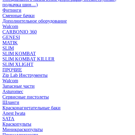
подкачка шин....)
Фитинги
Сменные бачки
Дополнительное оборудование
Walcom
CARBONIO 360
GENESI
MATIK
SLIM
SLIM KOMBAT
SLIM KOMBAT KILLER
SLIM XLIGHT
ПРОЧИЕ
Zip Lab Инструменты
Walсom
Запасные части
Asturomec
Сервисные пистолеты
Шланги
Красконагнетательные баки
Anest Iwata
SATA
Краскопульты
Миникраскопульты
Принадлежности