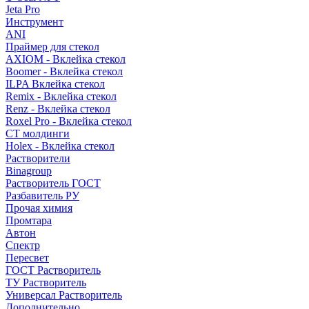
Jeta Pro
Инструмент
ANI
Праймер для стекол
AXIOM - Вклейка стекол
Boomer - Вклейка стекол
ILPA Вклейка стекол
Remix - Вклейка стекол
Renz - Вклейка стекол
Roxel Pro - Вклейка стекол
СТ молдинги
Holex - Вклейка стекол
Растворители
Binagroup
Растворитель ГОСТ
Разбавитель РУ
Прочая химия
Промтара
Автон
Спектр
Пересвет
ГОСТ Растворитель
ТУ Растворитель
Универсал Растворитель
Дополнительно