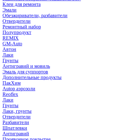
Клеи для ремонта
Эмали
Обезжириватели, разбавители
Отвердители
Ремонтный набор
Полупродукт
REMIX
GM-Auto
Автон
Лаки
Грунты
Антигравий и мовиль
Эмаль для суппортов
Дополнительные продукты
ПакХим
Autop аэрозоли
Reoflex
Лаки
Грунты
Лаки, грунты
Отвердители
Разбавители
Шпатлевки
Антигравий
Проявочное покрытие