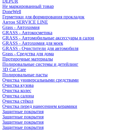
DEPUR
Не маркированный товар
DoneWell
Герметики для формирования прокладок
Автон SERVICE LINE
Grass - Автохимия
GRASS - Автокосметика
GRASS - Автомобильные аксессуары в салон
GRASS - Автохимия для моек
GRASS - Очистители для автомобиля
Grass - Средства для дома
Протирочные материалы
Полировальные системы и детейлинг
3D Car Care
Полировальные пасты
Очистка универсальными средствами
Очистка кузова
Очистка колес
Очистка салона
Очистка стёкол
Очистка перед нанесением керамики
Защитные покрытия
Защитные покрытия
Защитные покрытия
Защитные покрытия