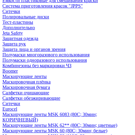
Емкости пластиковые для смешивания краски
Система приготовления красок "JPPS"
Ситечки
Полировальные диски
Тест-пластины
Дополнительно
Jeta Safety
Защитная одежда
Защита рук
Защита лица и органов зрения
Полумаски многоразового использования
Полумаски одноразового использования
Комбинезоны без маркировки ЧЗ
Boomer
Маскирующие ленты
Маскировочная плёнка
Маскировочная бумага
Салфетки очищающие
Салфетки обезжиривающие
Ситечки
Euroсel
Маскирующие ленты MSK 6083 (80С; 30мин;
КОРИЧНЕВЫЙ)
Маскирующие ленты MSK 62** (80С; 30мин; цветные)
Маскирующие ленты MSK 60 (80С; 30мин; белые)