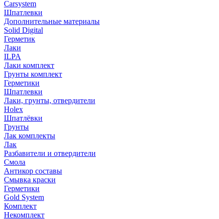
Carsystem
Шпатлевки
Дополнительные материалы
Solid Digital
Герметик
Лаки
ILPA
Лаки комплект
Грунты комплект
Герметики
Шпатлевки
Лаки, грунты, отвердители
Holex
Шпатлёвки
Грунты
Лак комплекты
Лак
Разбавители и отвердители
Смола
Антикор составы
Смывка краски
Герметики
Gold System
Комплект
Некомплект