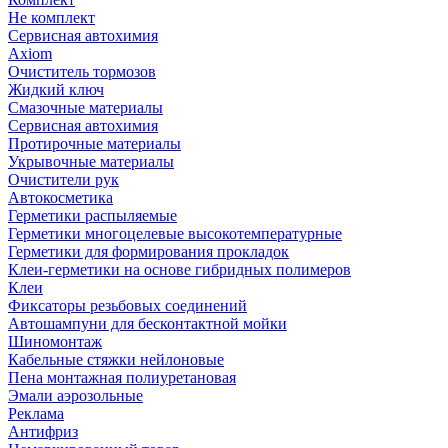
Не комплект
Сервисная автохимия
Axiom
Очиститель тормозов
Жидкий ключ
Смазочные материалы
Сервисная автохимия
Протирочные материалы
Укрывочные материалы
Очистители рук
Автокосметика
Герметики распыляемые
Герметики многоцелевые высокотемпературные
Герметики для формирования прокладок
Клеи-герметики на основе гибридных полимеров
Клеи
Фиксаторы резьбовых соединений
Автошампуни для бесконтактной мойки
Шиномонтаж
Кабельные стяжки нейлоновые
Пена монтажная полиуретановая
Эмали аэрозольные
Реклама
Антифриз