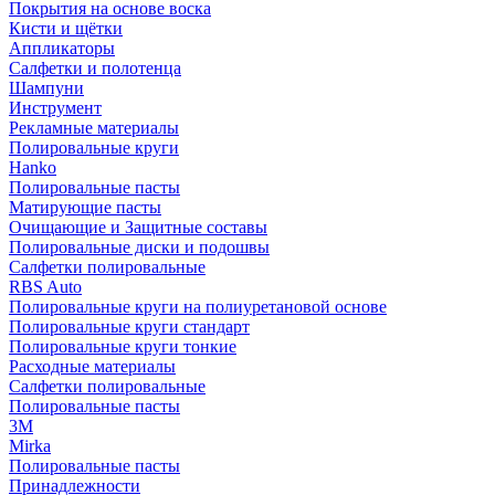
Покрытия на основе воска
Кисти и щётки
Аппликаторы
Салфетки и полотенца
Шампуни
Инструмент
Рекламные материалы
Полировальные круги
Hanko
Полировальные пасты
Матирующие пасты
Очищающие и Защитные составы
Полировальные диски и подошвы
Салфетки полировальные
RBS Auto
Полировальные круги на полиуретановой основе
Полировальные круги стандарт
Полировальные круги тонкие
Расходные материалы
Салфетки полировальные
Полировальные пасты
3М
Mirka
Полировальные пасты
Принадлежности