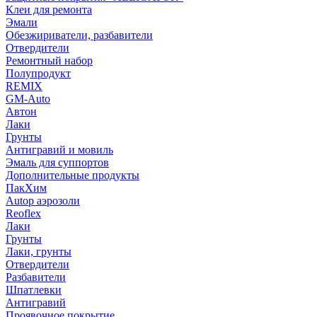
Клеи для ремонта
Эмали
Обезжириватели, разбавители
Отвердители
Ремонтный набор
Полупродукт
REMIX
GM-Auto
Автон
Лаки
Грунты
Антигравий и мовиль
Эмаль для суппортов
Дополнительные продукты
ПакХим
Autop аэрозоли
Reoflex
Лаки
Грунты
Лаки, грунты
Отвердители
Разбавители
Шпатлевки
Антигравий
Проявочное покрытие