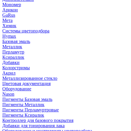
Мономер
Арикон
GaRus
Мета
Химик
Системы цветоподбора
Hymax
Базовая эмаль
Металлик
Перламутр
Ксираллик
Добавки
Колорстримы
Акрил
Металлизированное стекло
Цветовая документация
Оборудование
Nason
Пигменты Базовая эмаль
Пигменты Металлик
Пигменты Перламуртровые
Пигменты Ксиралик
Контроллер для базового покрытия
Добавки для тонирования лака
Оборудование и инструменты цветоподбора