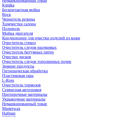
Немаркированный товар
Kimika
Бесконтактная мойка
Воск
Чернитель резины
Химчистки салона
Полироль
Мойка двигателя
Кондиционер для очистки изделий из кожи
Очиститель стекол
Очиститель следов насекомых
Очиститель битумных пятен
Очистки дисков
Очиститель следов тополинных почек
Зимние продукты
Гигиеническая обработка
Пластиковая тара
L-Ross
Очиститель тормозов
Сервисная автохимия
Протирочные материалы
Укрывочные материалы
Немаркированный товар
Masterwax
Hafman