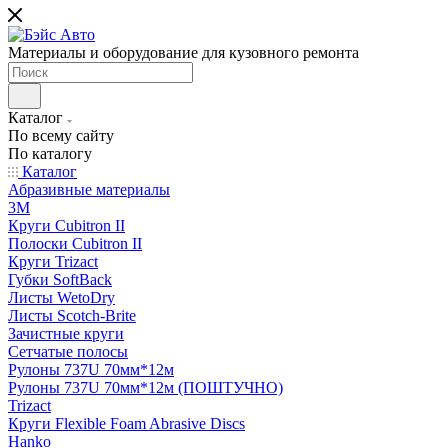
Материалы и оборудование для кузовного ремонта
Каталог
По всему сайту
По каталогу
Каталог
Абразивные материалы
3M
Круги Cubitron II
Полоски Cubitron II
Круги Trizact
Губки SoftBack
Листы WetoDry
Листы Scotch-Brite
Зачистные круги
Сетчатые полосы
Рулоны 737U 70мм*12м
Рулоны 737U 70мм*12м (ПОШТУЧНО)
Trizact
Круги Flexible Foam Abrasive Discs
Hanko