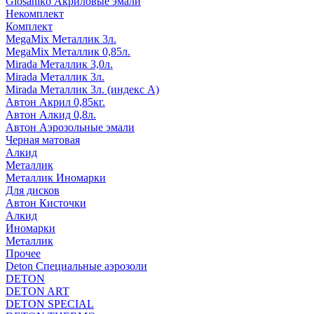
Glosaniko Акриловые эмали
Некомплект
Комплект
MegaMix Металлик 3л.
MegaMix Металлик 0,85л.
Mirada Металлик 3,0л.
Mirada Металлик 3л.
Mirada Металлик 3л. (индекс А)
Автон Акрил 0,85кг.
Автон Алкид 0,8л.
Автон Аэрозольные эмали
Черная матовая
Алкид
Металлик
Металлик Иномарки
Для дисков
Автон Кисточки
Алкид
Иномарки
Металлик
Прочее
Deton Специальные аэрозоли
DETON
DETON ART
DETON SPECIAL