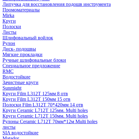
Липучка для восстановления подошв инструмента
Промоматериалы
Mirka
Круги
Полоски
Листы
Шлифовальный войлок
Рулон
Диск- подошвы
Мягкие прокладки
Ручные шлифовальные блоки
Специальное предложение
RMC
Водостойкие
Зачистные круги
Sunmight
Круги Film L312T 125мм 8 отв
Круги Film L312T 150мм 15 отв
Полоски Film L312T 70*420мм 14 отв
Круги Ceramic L712T 125мм. Multi holes
Круги Ceramic L712T 150мм. Multi holes
Рулоны Ceramic L712T 70мм*12м Multi holes
листы
SIA водостойкие
Matador