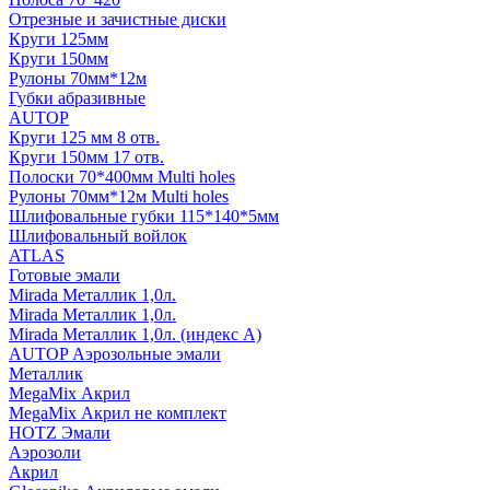
Отрезные и зачистные диски
Круги 125мм
Круги 150мм
Рулоны 70мм*12м
Губки абразивные
AUTOP
Круги 125 мм 8 отв.
Круги 150мм 17 отв.
Полоски 70*400мм Multi holes
Рулоны 70мм*12м Multi holes
Шлифовальные губки 115*140*5мм
Шлифовальный войлок
ATLAS
Готовые эмали
Mirada Металлик 1,0л.
Mirada Металлик 1,0л.
Mirada Металлик 1,0л. (индекс А)
AUTOP Аэрозольные эмали
Металлик
MegaMix Акрил
MegaMix Акрил не комплект
HOTZ Эмали
Аэрозоли
Акрил