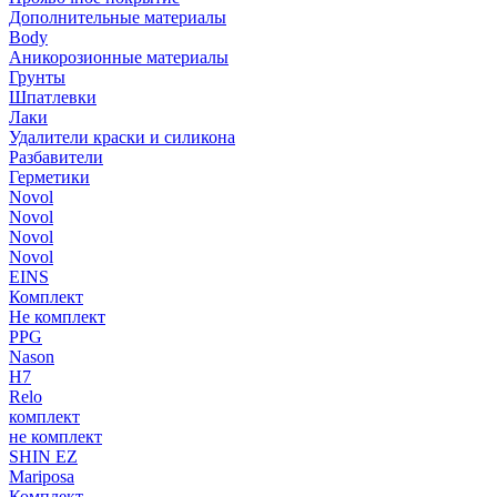
Дополнительные материалы
Body
Аникорозионные материалы
Грунты
Шпатлевки
Лаки
Удалители краски и силикона
Разбавители
Герметики
Novol
Novol
Novol
Novol
EINS
Комплект
Не комплект
PPG
Nason
H7
Relo
комплект
не комплект
SHIN EZ
Mariposa
Комплект