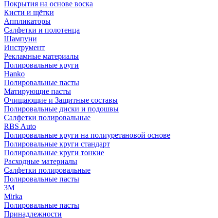
Покрытия на основе воска
Кисти и щётки
Аппликаторы
Салфетки и полотенца
Шампуни
Инструмент
Рекламные материалы
Полировальные круги
Hanko
Полировальные пасты
Матирующие пасты
Очищающие и Защитные составы
Полировальные диски и подошвы
Салфетки полировальные
RBS Auto
Полировальные круги на полиуретановой основе
Полировальные круги стандарт
Полировальные круги тонкие
Расходные материалы
Салфетки полировальные
Полировальные пасты
3М
Mirka
Полировальные пасты
Принадлежности