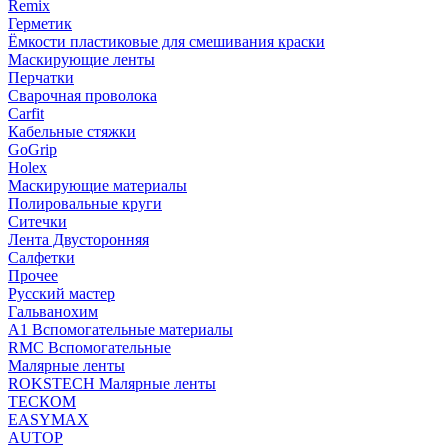
Remix
Герметик
Ёмкости пластиковые для смешивания краски
Маскирующие ленты
Перчатки
Сварочная проволока
Carfit
Кабельные стяжки
GoGrip
Holex
Маскирующие материалы
Полировальные круги
Ситечки
Лента Двусторонняя
Салфетки
Прочее
Русский мастер
Гальванохим
А1 Вспомогательные материалы
RMC Вспомогательные
Малярные ленты
ROKSTECH Малярные ленты
ТЕСКОМ
EASYMAX
AUTOP