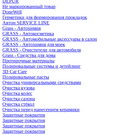
DEPUR
Не маркированный товар
DoneWell
Герметики для формирования прокладок
Автон SERVICE LINE
Grass - Автохимия
GRASS - Автокосметика
GRASS - Автомобильные аксессуары в салон
GRASS - Автохимия для моек
GRASS - Очистители для автомобиля
Grass - Средства для дома
Протирочные материалы
Полировальные системы и детейлинг
3D Car Care
Полировальные пасты
Очистка универсальными средствами
Очистка кузова
Очистка колес
Очистка салона
Очистка стёкол
Очистка перед нанесением керамики
Защитные покрытия
Защитные покрытия
Защитные покрытия
Защитные покрытия