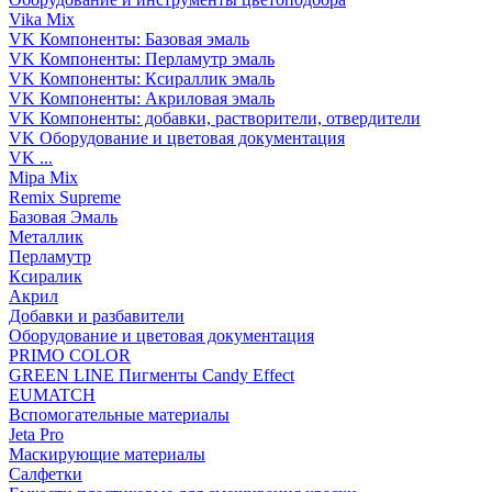
Vika Mix
VK Компоненты: Базовая эмаль
VK Компоненты: Перламутр эмаль
VK Компоненты: Ксираллик эмаль
VK Компоненты: Акриловая эмаль
VK Компоненты: добавки, растворители, отвердители
VK Оборудование и цветовая документация
VK ...
Mipa Mix
Remix Supreme
Базовая Эмаль
Металлик
Перламутр
Ксиралик
Акрил
Добавки и разбавители
Оборудование и цветовая документация
PRIMO COLOR
GREEN LINE Пигменты Candy Effect
EUMATCH
Вспомогательные материалы
Jeta Pro
Маскирующие материалы
Салфетки