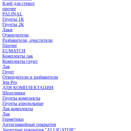
Клей для стекол
прочее
PALINAL
Грунты 1К
Грунты 2К
Лаки
Отвердители
Разбавители, очистители
Прочее
EUMATCH
Комплекты лак
Комплекты грунт
Лак
Грунт
Отвердители и разбавители
Jeta Pro
ДЛЯ КОМПЛЕКТАЦИИ
Шпатлевки
Грунты комплекты
Грунты аэрозольные
Лак комплекты
Лак
Герметики
Антигравийные покрытия
Защитные покрытия "ALLIGATOR"