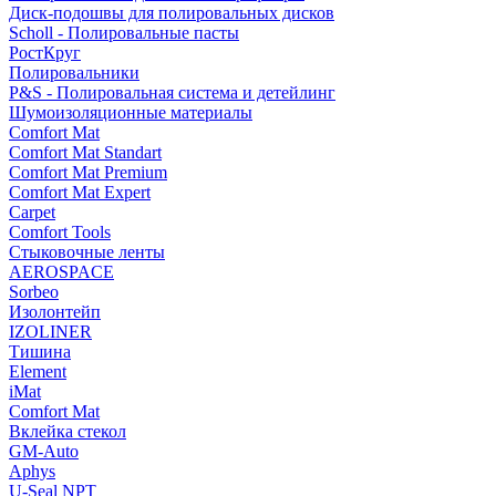
Диск-подошвы для полировальных дисков
Scholl - Полировальные пасты
РостКруг
Полировальники
P&S - Полировальная система и детейлинг
Шумоизоляционные материалы
Comfort Mat
Comfort Mat Standart
Comfort Mat Premium
Comfort Mat Expert
Carpet
Comfort Tools
Стыковочные ленты
AEROSPACE
Sorbeo
Изолонтейп
IZOLINER
Тишина
Element
iMat
Comfort Mat
Вклейка стекол
GM-Auto
Aphys
U-Seal NPT