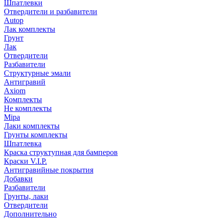
Шпатлевки
Отвердители и разбавители
Autop
Лак комплекты
Грунт
Лак
Отвердители
Разбавители
Структурные эмали
Антигравий
Axiom
Комплекты
Не комплекты
Mipa
Лаки комплекты
Грунты комплекты
Шпатлевка
Краска структупная для бамперов
Краски V.I.P.
Антигравийные покрытия
Добавки
Разбавители
Грунты, лаки
Отвердители
Дополнительно