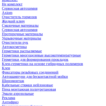
Не комплект
Сервисная автохимия
Axiom
Очиститель тормозов
Жидкий ключ
Смазочные материалы
Сервисная автохимия
Протирочные материалы
Укрывочные материалы
Очистители рук
Автокосметика
Герметики распыляемые
Герметики многоцелевые высокотемпературные
Герметики для формирования прокладок
Клеи-герметики на основе гибридных полимеров
Клеи
Фиксаторы резьбовых соединений
Автошампуни для бесконтактной мойки
Шиномонтаж
Кабельные стяжки нейлоновые
Пена монтажная полиуретановая
Эмали аэрозольные
Реклама
Антифриз