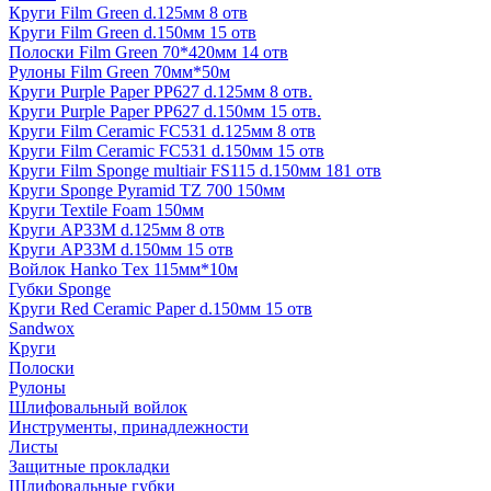
Круги Film Green d.125мм 8 отв
Круги Film Green d.150мм 15 отв
Полоски Film Green 70*420мм 14 отв
Рулоны Film Green 70мм*50м
Круги Purple Paper PP627 d.125мм 8 отв.
Круги Purple Paper PP627 d.150мм 15 отв.
Круги Film Ceramic FC531 d.125мм 8 отв
Круги Film Ceramic FC531 d.150мм 15 отв
Круги Film Sponge multiair FS115 d.150мм 181 отв
Круги Sponge Pyramid TZ 700 150мм
Круги Textile Foam 150мм
Круги AP33M d.125мм 8 отв
Круги AP33M d.150мм 15 отв
Войлок Hanko Tех 115мм*10м
Губки Sponge
Круги Red Ceramic Paper d.150мм 15 отв
Sandwox
Круги
Полоски
Рулоны
Шлифовальный войлок
Инструменты, принадлежности
Листы
Защитные прокладки
Шлифовальные губки