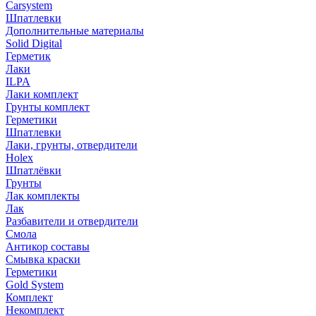
Carsystem
Шпатлевки
Дополнительные материалы
Solid Digital
Герметик
Лаки
ILPA
Лаки комплект
Грунты комплект
Герметики
Шпатлевки
Лаки, грунты, отвердители
Holex
Шпатлёвки
Грунты
Лак комплекты
Лак
Разбавители и отвердители
Смола
Антикор составы
Смывка краски
Герметики
Gold System
Комплект
Некомплект