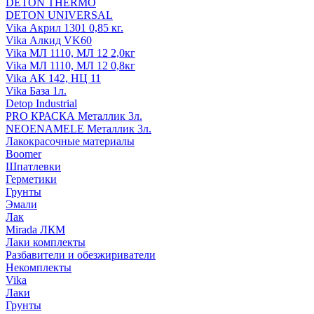
DETON THERMO
DETON UNIVERSAL
Vika Акрил 1301 0,85 кг.
Vika Алкид VK60
Vika МЛ 1110, МЛ 12 2,0кг
Vika МЛ 1110, МЛ 12 0,8кг
Vika АК 142, НЦ 11
Vika База 1л.
Detop Industrial
PRO КРАСКА Металлик 3л.
NEOENAMELE Металлик 3л.
Лакокрасочные материалы
Boomer
Шпатлевки
Герметики
Грунты
Эмали
Лак
Mirada ЛКМ
Лаки комплекты
Разбавители и обезжириватели
Некомплекты
Vika
Лаки
Грунты