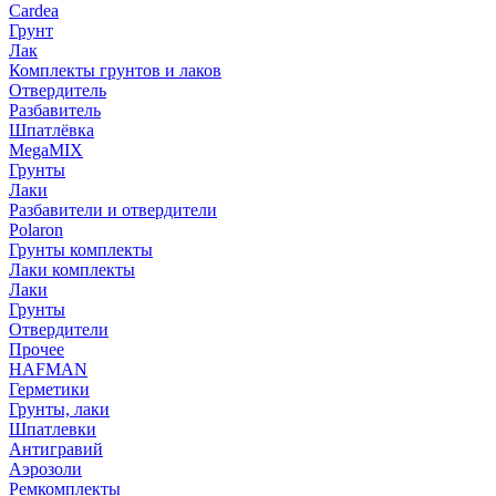
Cardea
Грунт
Лак
Комплекты грунтов и лаков
Отвердитель
Разбавитель
Шпатлёвка
MegaMIX
Грунты
Лаки
Разбавители и отвердители
Polaron
Грунты комплекты
Лаки комплекты
Лаки
Грунты
Отвердители
Прочее
HAFMAN
Герметики
Грунты, лаки
Шпатлевки
Антигравий
Аэрозоли
Ремкомплекты