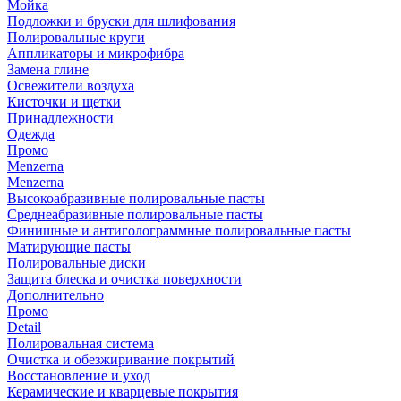
Мойка
Подложки и бруски для шлифования
Полировальные круги
Аппликаторы и микрофибра
Замена глине
Освежители воздуха
Кисточки и щетки
Принадлежности
Одежда
Промо
Menzerna
Menzerna
Высокоабразивные полировальные пасты
Среднеабразивные полировальные пасты
Финишные и антиголограммные полировальные пасты
Матирующие пасты
Полировальные диски
Защита блеска и очистка поверхности
Дополнительно
Промо
Detail
Полировальная система
Очистка и обезжиривание покрытий
Восстановление и уход
Керамические и кварцевые покрытия