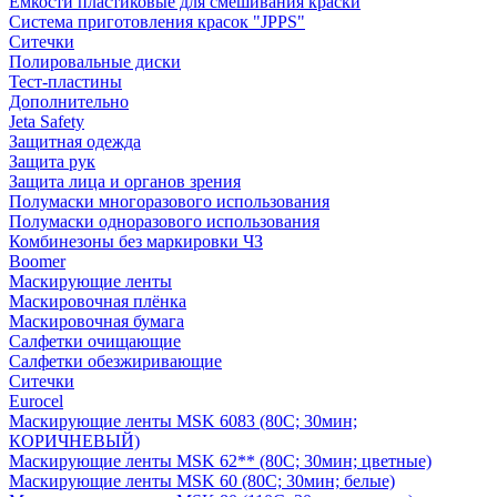
Емкости пластиковые для смешивания краски
Система приготовления красок "JPPS"
Ситечки
Полировальные диски
Тест-пластины
Дополнительно
Jeta Safety
Защитная одежда
Защита рук
Защита лица и органов зрения
Полумаски многоразового использования
Полумаски одноразового использования
Комбинезоны без маркировки ЧЗ
Boomer
Маскирующие ленты
Маскировочная плёнка
Маскировочная бумага
Салфетки очищающие
Салфетки обезжиривающие
Ситечки
Euroсel
Маскирующие ленты MSK 6083 (80С; 30мин;
КОРИЧНЕВЫЙ)
Маскирующие ленты MSK 62** (80С; 30мин; цветные)
Маскирующие ленты MSK 60 (80С; 30мин; белые)