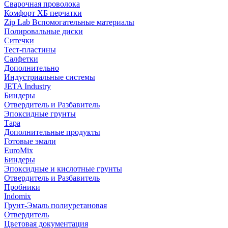
Сварочная проволока
Комфорт ХБ перчатки
Zip Lab Вспомогательные материалы
Полировальные диски
Ситечки
Тест-пластины
Салфетки
Дополнительно
Индустриальные системы
JETA Industry
Биндеры
Отвердитель и Разбавитель
Эпоксидные грунты
Тара
Дополнительные продукты
Готовые эмали
EuroMix
Биндеры
Эпоксидные и кислотные грунты
Отвердитель и Разбавитель
Пробники
Indomix
Грунт-Эмаль полиуретановая
Отвердитель
Цветовая документация