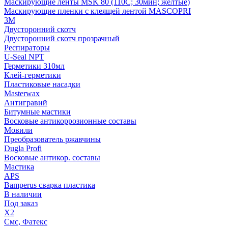
Маскирующие ленты MSK 80 (110С; 30мин; желтые)
Маскирующие пленки с клеящей лентой MASCOPRI
3M
Двусторонний скотч
Двусторонний скотч прозрачный
Респираторы
U-Seal NPT
Герметики 310мл
Клей-герметики
Пластиковые насадки
Masterwax
Антигравий
Битумные мастики
Восковые антикоррозионные составы
Мовили
Преобразователь ржавчины
Dugla Profi
Восковые антикор. составы
Мастика
APS
Bamperus сварка пластика
В наличии
Под заказ
X2
Смс, Фатекс