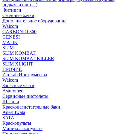
подкачка шин....)
Фитинги
Сменные бачки
Дополнительное оборудование
Walcom
CARBONIO 360
GENESI
MATIK
SLIM
SLIM KOMBAT
SLIM KOMBAT KILLER
SLIM XLIGHT
ПРОЧИЕ
Zip Lab Инструменты
Walсom
Запасные части
Asturomec
Сервисные пистолеты
Шланги
Красконагнетательные баки
Anest Iwata
SATA
Краскопульты
Миникраскопульты
Принадлежности