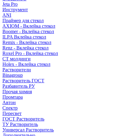
Jeta Pro
Инструмент
ANI
Праймер для стекол
AXIOM - Вклейка стекол
Boomer - Вклейка стекол
ILPA Вклейка стекол
Remix - Вклейка стекол
Renz - Вклейка стекол
Roxel Pro - Вклейка стекол
СТ молдинги
Holex - Вклейка стекол
Растворители
Binagroup
Растворитель ГОСТ
Разбавитель РУ
Прочая химия
Промтара
Автон
Спектр
Пересвет
ГОСТ Растворитель
ТУ Растворитель
Универсал Растворитель
Дополнительно