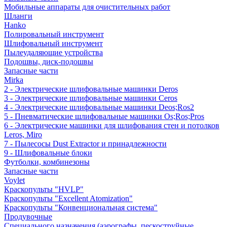
Мобильные аппараты для очистительных работ
Шланги
Hanko
Полировальный инструмент
Шлифовальный инструмент
Пылеудаляющие устройства
Подошвы, диск-подошвы
Запасные части
Mirka
2 - Электрические шлифовальные машинки Deros
3 - Электрические шлифовальные машинки Ceros
4 - Электрические шлифовальные машинки Deos;Ros2
5 - Пневматические шлифовальные машинки Os;Ros;Pros
6 - Электрические машинки для шлифования стен и потолков
Leros, Miro
7 - Пылесосы Dust Extractor и принадлежности
9 - Шлифовальные блоки
Футболки, комбинезоны
Запасные части
Voylet
Краскопульты "HVLP"
Краскопульты "Excellent Atomization"
Краскопульты "Конвенциональная система"
Продувочные
Специального назначения (аэрографы, пескоструйные,