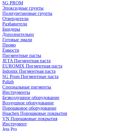
SG PROM
Эпоксидные грунты
Полиуретановые грунты
Отвердители
Разбавители
Биндеры
Дополнительно
Готовые эмали
Промо
Ёмкости
Пигментные пасты
JETA Пигментная паста
EUROMIX Пигментная паста
Indomix Пигментная паста
SG Prom Пигментные паста
Palizh
Специальные пигменты
Инструменты
Безвоздушное оборудование
Воздушное оборудование
Порошковое оборудование
Huachen Порошковые покрытия
VN Порошковые покрытия
Инструмент
Jeta Pro