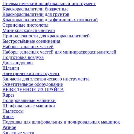
Пневматический шлифовальный инструмент
Краскораспылители бюджетные
Краскораспылители для грунтов
Краскораспылители для финишных покрытий
Сервисные пистолеты
Миникраскораспылители
Принадлежности для краскораспылителей
Быстросъёмные соединения
Наборы запасных частей
Наборы запасных частей для миникраскораспылителей
Подготовка воздуха
Диск-подошвы
Шланги
Электрический инструмент
Запчасти для электрического инструмента
Осветительное оборудование
ВЫВЕДЕННОЕ ИЗ ПРАЙСА
Rupes
Полировальные машинки
Шлифовальные машинки
Пылесосы
Rupes
Подошвы для шлифовальних и полировальных машинок
Разное
Запасные части