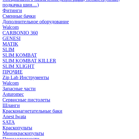
подкачка шин....)
Фитинги
Сменные бачки
Дополнительное оборудование
Walcom
CARBONIO 360
GENESI
MATIK
SLIM
SLIM KOMBAT
SLIM KOMBAT KILLER
SLIM XLIGHT
ПРОЧИЕ
Zip Lab Инструменты
Walсom
Запасные части
Asturomec
Сервисные пистолеты
Шланги
Красконагнетательные баки
Anest Iwata
SATA
Краскопульты
Миникраскопульты
Принадлежности