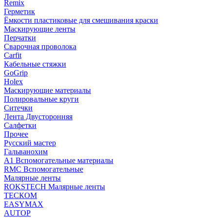
Remix
Герметик
Ёмкости пластиковые для смешивания краски
Маскирующие ленты
Перчатки
Сварочная проволока
Carfit
Кабельные стяжки
GoGrip
Holex
Маскирующие материалы
Полировальные круги
Ситечки
Лента Двусторонняя
Салфетки
Прочее
Русский мастер
Гальванохим
А1 Вспомогательные материалы
RMC Вспомогательные
Малярные ленты
ROKSTECH Малярные ленты
ТЕСКОМ
EASYMAX
AUTOP