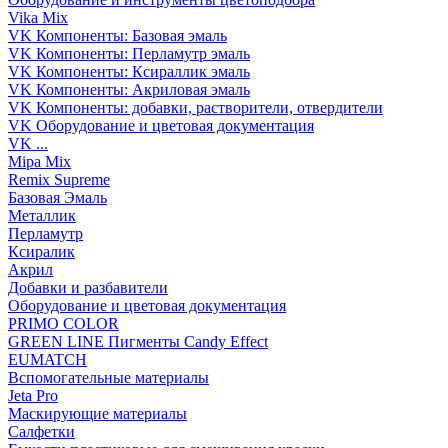
Vika Mix
VK Компоненты: Базовая эмаль
VK Компоненты: Перламутр эмаль
VK Компоненты: Ксираллик эмаль
VK Компоненты: Акриловая эмаль
VK Компоненты: добавки, растворители, отвердители
VK Оборудование и цветовая документация
VK ...
Mipa Mix
Remix Supreme
Базовая Эмаль
Металлик
Перламутр
Ксиралик
Акрил
Добавки и разбавители
Оборудование и цветовая документация
PRIMO COLOR
GREEN LINE Пигменты Candy Effect
EUMATCH
Вспомогательные материалы
Jeta Pro
Маскирующие материалы
Салфетки