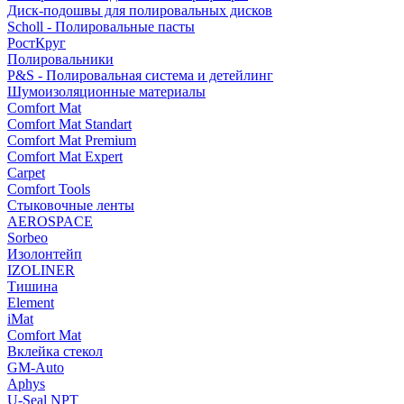
Диск-подошвы для полировальных дисков
Scholl - Полировальные пасты
РостКруг
Полировальники
P&S - Полировальная система и детейлинг
Шумоизоляционные материалы
Comfort Mat
Comfort Mat Standart
Comfort Mat Premium
Comfort Mat Expert
Carpet
Comfort Tools
Стыковочные ленты
AEROSPACE
Sorbeo
Изолонтейп
IZOLINER
Тишина
Element
iMat
Comfort Mat
Вклейка стекол
GM-Auto
Aphys
U-Seal NPT