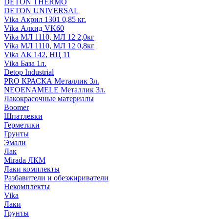
DETON THERMO
DETON UNIVERSAL
Vika Акрил 1301 0,85 кг.
Vika Алкид VK60
Vika МЛ 1110, МЛ 12 2,0кг
Vika МЛ 1110, МЛ 12 0,8кг
Vika АК 142, НЦ 11
Vika База 1л.
Detop Industrial
PRO КРАСКА Металлик 3л.
NEOENAMELE Металлик 3л.
Лакокрасочные материалы
Boomer
Шпатлевки
Герметики
Грунты
Эмали
Лак
Mirada ЛКМ
Лаки комплекты
Разбавители и обезжириватели
Некомплекты
Vika
Лаки
Грунты