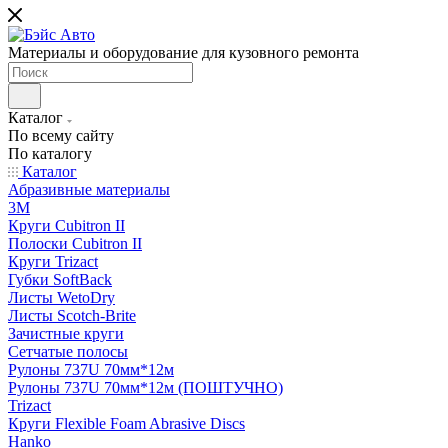
Материалы и оборудование для кузовного ремонта
Каталог
По всему сайту
По каталогу
Каталог
Абразивные материалы
3M
Круги Cubitron II
Полоски Cubitron II
Круги Trizact
Губки SoftBack
Листы WetoDry
Листы Scotch-Brite
Зачистные круги
Сетчатые полосы
Рулоны 737U 70мм*12м
Рулоны 737U 70мм*12м (ПОШТУЧНО)
Trizact
Круги Flexible Foam Abrasive Discs
Hanko