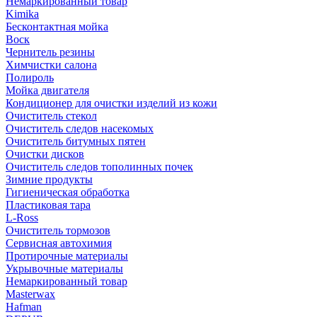
Немаркированный товар
Kimika
Бесконтактная мойка
Воск
Чернитель резины
Химчистки салона
Полироль
Мойка двигателя
Кондиционер для очистки изделий из кожи
Очиститель стекол
Очиститель следов насекомых
Очиститель битумных пятен
Очистки дисков
Очиститель следов тополинных почек
Зимние продукты
Гигиеническая обработка
Пластиковая тара
L-Ross
Очиститель тормозов
Сервисная автохимия
Протирочные материалы
Укрывочные материалы
Немаркированный товар
Masterwax
Hafman