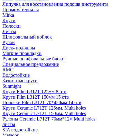
Липучка для восстановления подошв инструмента
Промоматериалы
Mirka
Круги
Полоски
Листы
Шлифовальный войлок
Рулон
Диск- подошвы
Мягкие прокладки
Ручные шлифовальные блоки
Специальное предложение
RMC
Водостойкие
Зачистные круги
Sunmight
Круги Film L312T 125мм 8 отв
Круги Film L312T 150мм 15 отв
Полоски Film L312T 70*420мм 14 отв
Круги Ceramic L712T 125мм. Multi holes
Круги Ceramic L712T 150мм. Multi holes
Рулоны Ceramic L712T 70мм*12м Multi holes
листы
SIA водостойкие
Matador