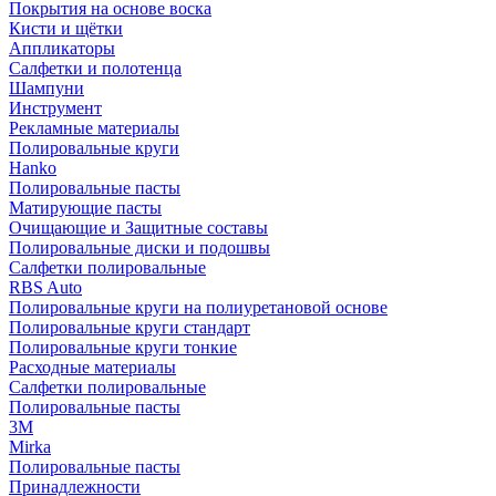
Покрытия на основе воска
Кисти и щётки
Аппликаторы
Салфетки и полотенца
Шампуни
Инструмент
Рекламные материалы
Полировальные круги
Hanko
Полировальные пасты
Матирующие пасты
Очищающие и Защитные составы
Полировальные диски и подошвы
Салфетки полировальные
RBS Auto
Полировальные круги на полиуретановой основе
Полировальные круги стандарт
Полировальные круги тонкие
Расходные материалы
Салфетки полировальные
Полировальные пасты
3М
Mirka
Полировальные пасты
Принадлежности