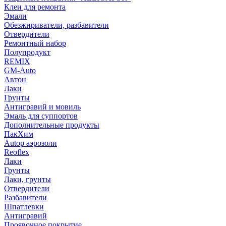
Клеи для ремонта
Эмали
Обезжириватели, разбавители
Отвердители
Ремонтный набор
Полупродукт
REMIX
GM-Auto
Автон
Лаки
Грунты
Антигравий и мовиль
Эмаль для суппортов
Дополнительные продукты
ПакХим
Autop аэрозоли
Reoflex
Лаки
Грунты
Лаки, грунты
Отвердители
Разбавители
Шпатлевки
Антигравий
Проявочное покрытие