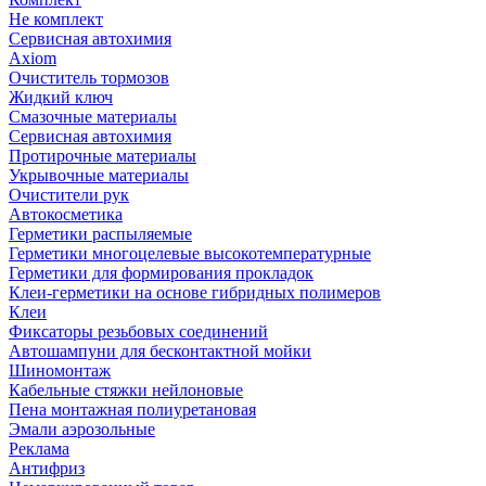
Не комплект
Сервисная автохимия
Axiom
Очиститель тормозов
Жидкий ключ
Смазочные материалы
Сервисная автохимия
Протирочные материалы
Укрывочные материалы
Очистители рук
Автокосметика
Герметики распыляемые
Герметики многоцелевые высокотемпературные
Герметики для формирования прокладок
Клеи-герметики на основе гибридных полимеров
Клеи
Фиксаторы резьбовых соединений
Автошампуни для бесконтактной мойки
Шиномонтаж
Кабельные стяжки нейлоновые
Пена монтажная полиуретановая
Эмали аэрозольные
Реклама
Антифриз