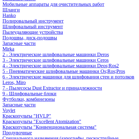
Мобильные аппараты для очистительных работ
Шланги
Hanko
Полировальный инструмент
Шлифовальный инструмент
Пылеудаляющие устройства
Подошвы, диск-подошвы
Запасные части
Mirka
2 - Электрические шлифовальные машинки Deros
3 - Электрические шлифовальные машинки Ceros
4 - Электрические шлифовальные машинки Deos;Ros2
5 - Пневматические шлифовальные машинки Os;Ros;Pros
6 - Электрические машинки для шлифования стен и потолков
Leros, Miro
7 - Пылесосы Dust Extractor и принадлежности
9 - Шлифовальные блоки
Футболки, комбинезоны
Запасные части
Voylet
Краскопульты "HVLP"
Краскопульты "Excellent Atomization"
Краскопульты "Конвенциональная система"
Продувочные
Специального назначения (аэрографы, пескоструйные,