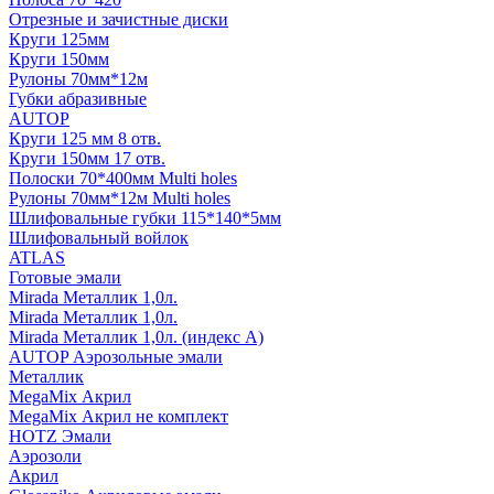
Отрезные и зачистные диски
Круги 125мм
Круги 150мм
Рулоны 70мм*12м
Губки абразивные
AUTOP
Круги 125 мм 8 отв.
Круги 150мм 17 отв.
Полоски 70*400мм Multi holes
Рулоны 70мм*12м Multi holes
Шлифовальные губки 115*140*5мм
Шлифовальный войлок
ATLAS
Готовые эмали
Mirada Металлик 1,0л.
Mirada Металлик 1,0л.
Mirada Металлик 1,0л. (индекс А)
AUTOP Аэрозольные эмали
Металлик
MegaMix Акрил
MegaMix Акрил не комплект
HOTZ Эмали
Аэрозоли
Акрил