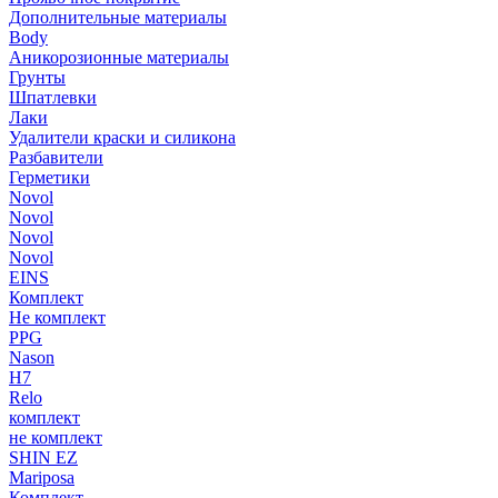
Дополнительные материалы
Body
Аникорозионные материалы
Грунты
Шпатлевки
Лаки
Удалители краски и силикона
Разбавители
Герметики
Novol
Novol
Novol
Novol
EINS
Комплект
Не комплект
PPG
Nason
H7
Relo
комплект
не комплект
SHIN EZ
Mariposa
Комплект