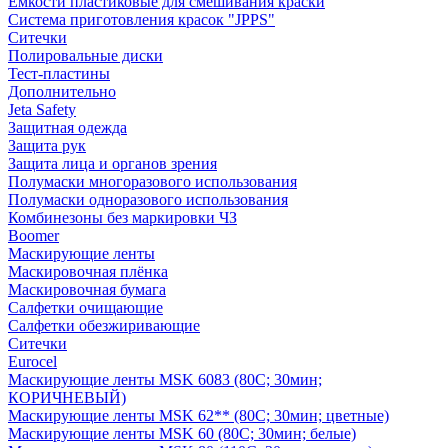
Емкости пластиковые для смешивания краски
Система приготовления красок "JPPS"
Ситечки
Полировальные диски
Тест-пластины
Дополнительно
Jeta Safety
Защитная одежда
Защита рук
Защита лица и органов зрения
Полумаски многоразового использования
Полумаски одноразового использования
Комбинезоны без маркировки ЧЗ
Boomer
Маскирующие ленты
Маскировочная плёнка
Маскировочная бумага
Салфетки очищающие
Салфетки обезжиривающие
Ситечки
Euroсel
Маскирующие ленты MSK 6083 (80С; 30мин;
КОРИЧНЕВЫЙ)
Маскирующие ленты MSK 62** (80С; 30мин; цветные)
Маскирующие ленты MSK 60 (80С; 30мин; белые)