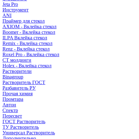
Jeta Pro
Инструмент
ANI
Праймер для стекол
AXIOM - Вклейка стекол
Boomer - Вклейка стекол
ILPA Вклейка стекол
Remix - Вклейка стекол
Renz - Вклейка стекол
Roxel Pro - Вклейка стекол
СТ молдинги
Holex - Вклейка стекол
Растворители
Binagroup
Растворитель ГОСТ
Разбавитель РУ
Прочая химия
Промтара
Автон
Спектр
Пересвет
ГОСТ Растворитель
ТУ Растворитель
Универсал Растворитель
Дополнительно