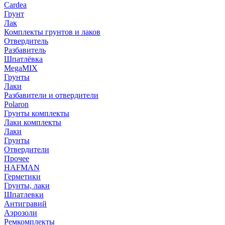
Cardea
Грунт
Лак
Комплекты грунтов и лаков
Отвердитель
Разбавитель
Шпатлёвка
MegaMIX
Грунты
Лаки
Разбавители и отвердители
Polaron
Грунты комплекты
Лаки комплекты
Лаки
Грунты
Отвердители
Прочее
HAFMAN
Герметики
Грунты, лаки
Шпатлевки
Антигравий
Аэрозоли
Ремкомплекты