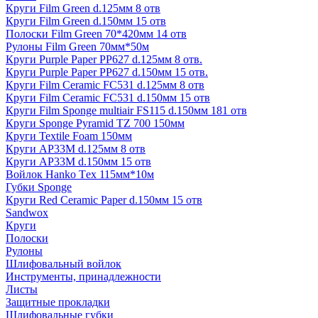
Круги Film Green d.125мм 8 отв
Круги Film Green d.150мм 15 отв
Полоски Film Green 70*420мм 14 отв
Рулоны Film Green 70мм*50м
Круги Purple Paper PP627 d.125мм 8 отв.
Круги Purple Paper PP627 d.150мм 15 отв.
Круги Film Ceramic FC531 d.125мм 8 отв
Круги Film Ceramic FC531 d.150мм 15 отв
Круги Film Sponge multiair FS115 d.150мм 181 отв
Круги Sponge Pyramid TZ 700 150мм
Круги Textile Foam 150мм
Круги AP33M d.125мм 8 отв
Круги AP33M d.150мм 15 отв
Войлок Hanko Tех 115мм*10м
Губки Sponge
Круги Red Ceramic Paper d.150мм 15 отв
Sandwox
Круги
Полоски
Рулоны
Шлифовальный войлок
Инструменты, принадлежности
Листы
Защитные прокладки
Шлифовальные губки