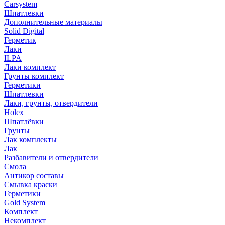
Carsystem
Шпатлевки
Дополнительные материалы
Solid Digital
Герметик
Лаки
ILPA
Лаки комплект
Грунты комплект
Герметики
Шпатлевки
Лаки, грунты, отвердители
Holex
Шпатлёвки
Грунты
Лак комплекты
Лак
Разбавители и отвердители
Смола
Антикор составы
Смывка краски
Герметики
Gold System
Комплект
Некомплект