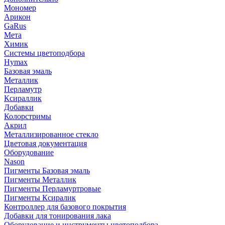
Мономер
Арикон
GaRus
Мета
Химик
Системы цветоподбора
Hymax
Базовая эмаль
Металлик
Перламутр
Ксираллик
Добавки
Колорстримы
Акрил
Металлизированное стекло
Цветовая документация
Оборудование
Nason
Пигменты Базовая эмаль
Пигменты Металлик
Пигменты Перламуртровые
Пигменты Ксиралик
Контроллер для базового покрытия
Добавки для тонирования лака
Оборудование и инструменты цветоподбора