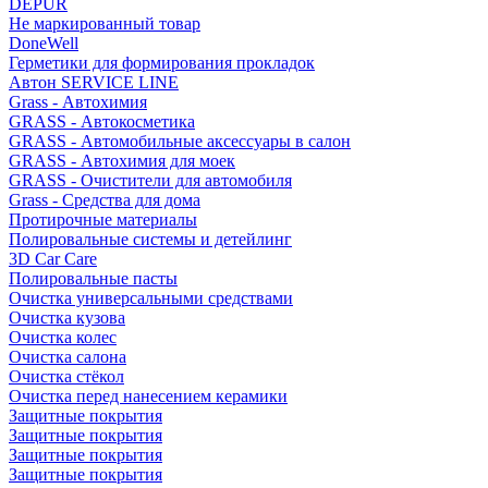
DEPUR
Не маркированный товар
DoneWell
Герметики для формирования прокладок
Автон SERVICE LINE
Grass - Автохимия
GRASS - Автокосметика
GRASS - Автомобильные аксессуары в салон
GRASS - Автохимия для моек
GRASS - Очистители для автомобиля
Grass - Средства для дома
Протирочные материалы
Полировальные системы и детейлинг
3D Car Care
Полировальные пасты
Очистка универсальными средствами
Очистка кузова
Очистка колес
Очистка салона
Очистка стёкол
Очистка перед нанесением керамики
Защитные покрытия
Защитные покрытия
Защитные покрытия
Защитные покрытия