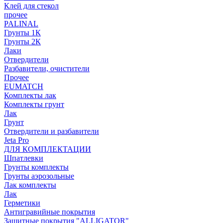
Клей для стекол
прочее
PALINAL
Грунты 1К
Грунты 2К
Лаки
Отвердители
Разбавители, очистители
Прочее
EUMATCH
Комплекты лак
Комплекты грунт
Лак
Грунт
Отвердители и разбавители
Jeta Pro
ДЛЯ КОМПЛЕКТАЦИИ
Шпатлевки
Грунты комплекты
Грунты аэрозольные
Лак комплекты
Лак
Герметики
Антигравийные покрытия
Защитные покрытия "ALLIGATOR"