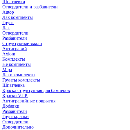
Шпатлевки
Отвердители и разбавители
Autop
Лак комплекты
Грунт
Лак
Отвердители
Разбавители
Структурные эмали
Антигравий
Axiom
Комплекты
Не комплекты
Mipa
Лаки комплекты
Грунты комплекты
Шпатлевка
Краска структупная для бамперов
Краски V.I.P.
Антигравийные покрытия
Добавки
Разбавители
Грунты, лаки
Отвердители
Дополнительно