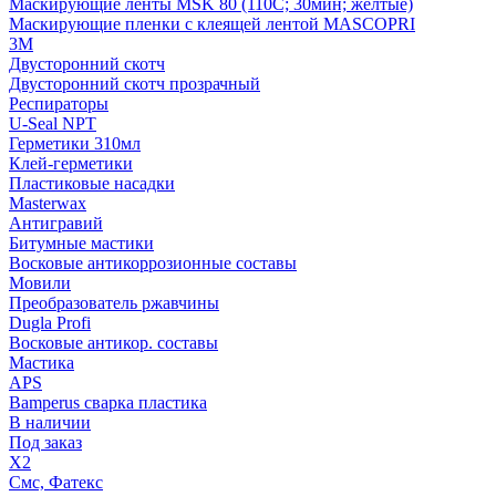
Маскирующие ленты MSK 80 (110С; 30мин; желтые)
Маскирующие пленки с клеящей лентой MASCOPRI
3M
Двусторонний скотч
Двусторонний скотч прозрачный
Респираторы
U-Seal NPT
Герметики 310мл
Клей-герметики
Пластиковые насадки
Masterwax
Антигравий
Битумные мастики
Восковые антикоррозионные составы
Мовили
Преобразователь ржавчины
Dugla Profi
Восковые антикор. составы
Мастика
APS
Bamperus сварка пластика
В наличии
Под заказ
X2
Смс, Фатекс