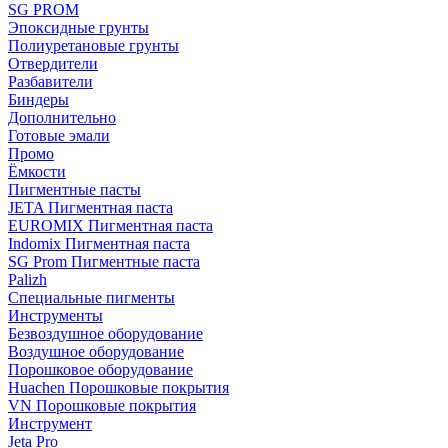
SG PROM
Эпоксидные грунты
Полиуретановые грунты
Отвердители
Разбавители
Биндеры
Дополнительно
Готовые эмали
Промо
Ёмкости
Пигментные пасты
JETA Пигментная паста
EUROMIX Пигментная паста
Indomix Пигментная паста
SG Prom Пигментные паста
Palizh
Специальные пигменты
Инструменты
Безвоздушное оборудование
Воздушное оборудование
Порошковое оборудование
Huachen Порошковые покрытия
VN Порошковые покрытия
Инструмент
Jeta Pro