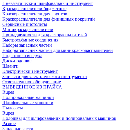
Пневматический шлифовальный инструмент
Краскораспылители бюджетные
Краскораспылители для грунтов
Краскораспылители для финишных покрытий
Сервисные пистолеты
Миникраскораспылители
Принадлежности для краскораспылителей
Быстросъёмные соединения
Наборы запасных частей
Наборы запасных частей для миникраскораспылителей
Подготовка воздуха
Диск-подошвы
Шланги
Электрический инструмент
Запчасти для электрического инструмента
Осветительное оборудование
ВЫВЕДЕННОЕ ИЗ ПРАЙСА
Rupes
Полировальные машинки
Шлифовальные машинки
Пылесосы
Rupes
Подошвы для шлифовальних и полировальных машинок
Разное
Запасные части