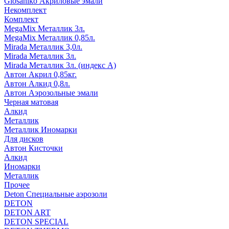
Glosaniko Акриловые эмали
Некомплект
Комплект
MegaMix Металлик 3л.
MegaMix Металлик 0,85л.
Mirada Металлик 3,0л.
Mirada Металлик 3л.
Mirada Металлик 3л. (индекс А)
Автон Акрил 0,85кг.
Автон Алкид 0,8л.
Автон Аэрозольные эмали
Черная матовая
Алкид
Металлик
Металлик Иномарки
Для дисков
Автон Кисточки
Алкид
Иномарки
Металлик
Прочее
Deton Специальные аэрозоли
DETON
DETON ART
DETON SPECIAL