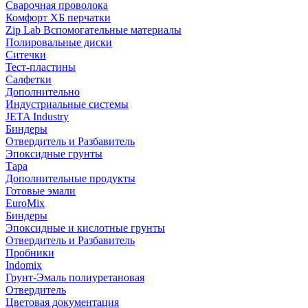
Сварочная проволока
Комфорт ХБ перчатки
Zip Lab Вспомогательные материалы
Полировальные диски
Ситечки
Тест-пластины
Салфетки
Дополнительно
Индустриальные системы
JETA Industry
Биндеры
Отвердитель и Разбавитель
Эпоксидные грунты
Тара
Дополнительные продукты
Готовые эмали
EuroMix
Биндеры
Эпоксидные и кислотные грунты
Отвердитель и Разбавитель
Пробники
Indomix
Грунт-Эмаль полиуретановая
Отвердитель
Цветовая документация