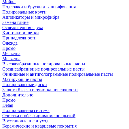
Мойка
Подложки и бруски для шлифования
Полировальные круги
Аппликаторы и микрофибра
Замена глине
Освежители воздуха
Кисточки и щетки
Принадлежности
Одежда
Промо
Menzerna
Menzerna
Высокоабразивные полировальные пасты
Среднеабразивные полировальные пасты
Финишные и антиголограммные полировальные пасты
Матирующие пасты
Полировальные диски
Защита блеска и очистка поверхности
Дополнительно
Промо
Detail
Полировальная система
Очистка и обезжиривание покрытий
Восстановление и уход
Керамические и кварцевые покрытия