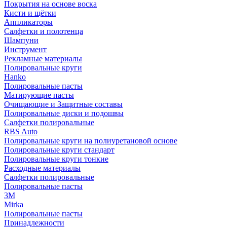
Покрытия на основе воска
Кисти и щётки
Аппликаторы
Салфетки и полотенца
Шампуни
Инструмент
Рекламные материалы
Полировальные круги
Hanko
Полировальные пасты
Матирующие пасты
Очищающие и Защитные составы
Полировальные диски и подошвы
Салфетки полировальные
RBS Auto
Полировальные круги на полиуретановой основе
Полировальные круги стандарт
Полировальные круги тонкие
Расходные материалы
Салфетки полировальные
Полировальные пасты
3М
Mirka
Полировальные пасты
Принадлежности