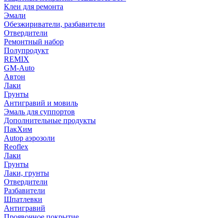
Клеи для ремонта
Эмали
Обезжириватели, разбавители
Отвердители
Ремонтный набор
Полупродукт
REMIX
GM-Auto
Автон
Лаки
Грунты
Антигравий и мовиль
Эмаль для суппортов
Дополнительные продукты
ПакХим
Autop аэрозоли
Reoflex
Лаки
Грунты
Лаки, грунты
Отвердители
Разбавители
Шпатлевки
Антигравий
Проявочное покрытие