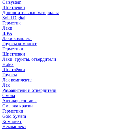
Carsystem
Шпатлевки
Дополнительные материалы
Solid Digital
Герметик
Лаки
ILPA
Лаки комплект
Грунты комплект
Герметики
Шпатлевки
Лаки, грунты, отвердители
Holex
Шпатлёвки
Грунты
Лак комплекты
Лак
Разбавители и отвердители
Смола
Антикор составы
Смывка краски
Герметики
Gold System
Комплект
Некомплект