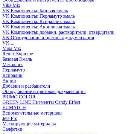
Vika Mix
VK Компоненты: Базовая эмаль
VK Компоненты: Перламутр эмаль
VK Компоненты: Ксираллик эмаль
VK Компоненты: Акриловая эмаль
VK Компоненты: добавки, растворители, отвердители
VK Оборудование и цветовая документация
VK ...
Mipa Mix
Remix Supreme
Базовая Эмаль
Металлик
Перламутр
Ксиралик
Акрил
Добавки и разбавители
Оборудование и цветовая документация
PRIMO COLOR
GREEN LINE Пигменты Candy Effect
EUMATCH
Вспомогательные материалы
Jeta Pro
Маскирующие материалы
Салфетки