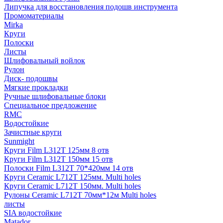
Липучка для восстановления подошв инструмента
Промоматериалы
Mirka
Круги
Полоски
Листы
Шлифовальный войлок
Рулон
Диск- подошвы
Мягкие прокладки
Ручные шлифовальные блоки
Специальное предложение
RMC
Водостойкие
Зачистные круги
Sunmight
Круги Film L312T 125мм 8 отв
Круги Film L312T 150мм 15 отв
Полоски Film L312T 70*420мм 14 отв
Круги Ceramic L712T 125мм. Multi holes
Круги Ceramic L712T 150мм. Multi holes
Рулоны Ceramic L712T 70мм*12м Multi holes
листы
SIA водостойкие
Matador