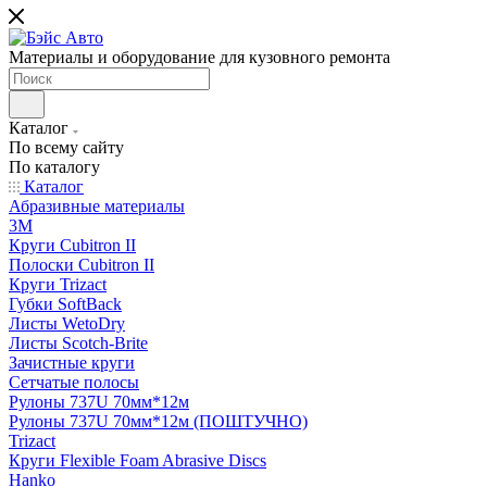
Материалы и оборудование для кузовного ремонта
Каталог
По всему сайту
По каталогу
Каталог
Абразивные материалы
3M
Круги Cubitron II
Полоски Cubitron II
Круги Trizact
Губки SoftBack
Листы WetoDry
Листы Scotch-Brite
Зачистные круги
Сетчатые полосы
Рулоны 737U 70мм*12м
Рулоны 737U 70мм*12м (ПОШТУЧНО)
Trizact
Круги Flexible Foam Abrasive Discs
Hanko