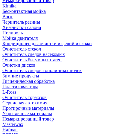
Немаркированный товар
Kimika
Бесконтактная мойка
Воск
Чернитель резины
Химчистки салона
Полироль
Мойка двигателя
Кондиционер для очистки изделий из кожи
Очиститель стекол
Очиститель следов насекомых
Очиститель битумных пятен
Очистки дисков
Очиститель следов тополинных почек
Зимние продукты
Гигиеническая обработка
Пластиковая тара
L-Ross
Очиститель тормозов
Сервисная автохимия
Протирочные материалы
Укрывочные материалы
Немаркированный товар
Masterwax
Hafman