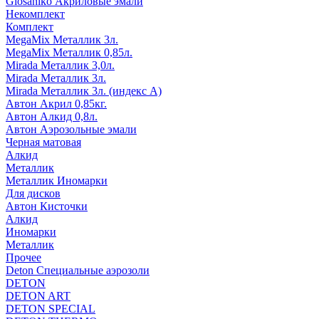
Glosaniko Акриловые эмали
Некомплект
Комплект
MegaMix Металлик 3л.
MegaMix Металлик 0,85л.
Mirada Металлик 3,0л.
Mirada Металлик 3л.
Mirada Металлик 3л. (индекс А)
Автон Акрил 0,85кг.
Автон Алкид 0,8л.
Автон Аэрозольные эмали
Черная матовая
Алкид
Металлик
Металлик Иномарки
Для дисков
Автон Кисточки
Алкид
Иномарки
Металлик
Прочее
Deton Специальные аэрозоли
DETON
DETON ART
DETON SPECIAL