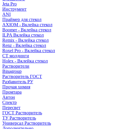
Jeta Pro
Инструмент
ANI
Праймер для стекол
AXIOM - Вклейка стекол
Boomer - Вклейка стекол
ILPA Вклейка стекол
Remix - Вклейка стекол
Renz - Вклейка стекол
Roxel Pro - Вклейка стекол
СТ молдинги
Holex - Вклейка стекол
Растворители
Binagroup
Растворитель ГОСТ
Разбавитель РУ
Прочая химия
Промтара
Автон
Спектр
Пересвет
ГОСТ Растворитель
ТУ Растворитель
Универсал Растворитель
Дополнительно