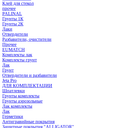
Клей для стекол
прочее
PALINAL
Грунты 1К
Грунты 2К
Лаки
Отвердители
Разбавители, очистители
Прочее
EUMATCH
Комплекты лак
Комплекты грунт
Лак
Грунт
Отвердители и разбавители
Jeta Pro
ДЛЯ КОМПЛЕКТАЦИИ
Шпатлевки
Грунты комплекты
Грунты аэрозольные
Лак комплекты
Лак
Герметики
Антигравийные покрытия
Защитные покрытия "ALLIGATOR"