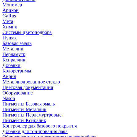
Мономер
Арикон
GaRus
Мета
Химик
Системы цветоподбора
Hymax
Базовая эмаль
Металлик
Перламутр
Ксираллик
Добавки
Колорстримы
Акрил
Металлизированное стекло
Цветовая документация
Оборудование
Nason
Пигменты Базовая эмаль
Пигменты Металлик
Пигменты Перламуртровые
Пигменты Ксиралик
Контроллер для базового покрытия
Добавки для тонирования лака
Оборудование и инструменты цветоподбора