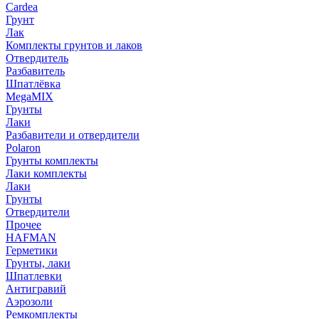
Cardea
Грунт
Лак
Комплекты грунтов и лаков
Отвердитель
Разбавитель
Шпатлёвка
MegaMIX
Грунты
Лаки
Разбавители и отвердители
Polaron
Грунты комплекты
Лаки комплекты
Лаки
Грунты
Отвердители
Прочее
HAFMAN
Герметики
Грунты, лаки
Шпатлевки
Антигравий
Аэрозоли
Ремкомплекты