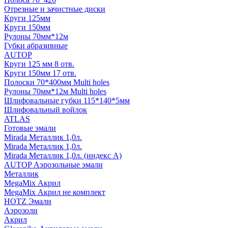
Отрезные и зачистные диски
Круги 125мм
Круги 150мм
Рулоны 70мм*12м
Губки абразивные
AUTOP
Круги 125 мм 8 отв.
Круги 150мм 17 отв.
Полоски 70*400мм Multi holes
Рулоны 70мм*12м Multi holes
Шлифовальные губки 115*140*5мм
Шлифовальный войлок
ATLAS
Готовые эмали
Mirada Металлик 1,0л.
Mirada Металлик 1,0л.
Mirada Металлик 1,0л. (индекс А)
AUTOP Аэрозольные эмали
Металлик
MegaMix Акрил
MegaMix Акрил не комплект
HOTZ Эмали
Аэрозоли
Акрил