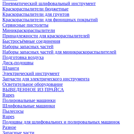
Пневматический шлифовальный инструмент
Краскораспылители бюджетные
Краскораспылители для грунтов
Краскораспылители для финишных покрытий
Сервисные пистолеты
Миникраскораспылители
Принадлежности для краскораспылителей
Быстросъёмные соединения
Наборы запасных частей
Наборы запасных частей для миникраскораспылителей
Подготовка воздуха
Диск-подошвы
Шланги
Электрический инструмент
Запчасти для электрического инструмента
Осветительное оборудование
ВЫВЕДЕННОЕ ИЗ ПРАЙСА
Rupes
Полировальные машинки
Шлифовальные машинки
Пылесосы
Rupes
Подошвы для шлифовальних и полировальных машинок
Разное
Запасные части