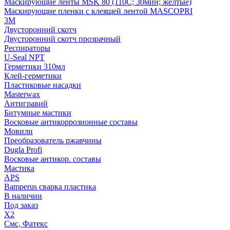
Маскирующие ленты MSK 80 (110С; 30мин; желтые)
Маскирующие пленки с клеящей лентой MASCOPRI
3M
Двусторонний скотч
Двусторонний скотч прозрачный
Респираторы
U-Seal NPT
Герметики 310мл
Клей-герметики
Пластиковые насадки
Masterwax
Антигравий
Битумные мастики
Восковые антикоррозионные составы
Мовили
Преобразователь ржавчины
Dugla Profi
Восковые антикор. составы
Мастика
APS
Bamperus сварка пластика
В наличии
Под заказ
X2
Смс, Фатекс