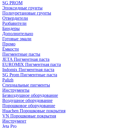
SG PROM
Эпоксидные грунты
Полиуретановые грунты
Отвердители
Разбавители
Биндеры
Дополнительно
Готовые эмали
Промо
Ёмкости
Пигментные пасты
JETA Пигментная паста
EUROMIX Пигментная паста
Indomix Пигментная паста
SG Prom Пигментные паста
Palizh
Специальные пигменты
Инструменты
Безвоздушное оборудование
Воздушное оборудование
Порошковое оборудование
Huachen Порошковые покрытия
VN Порошковые покрытия
Инструмент
Jeta Pro