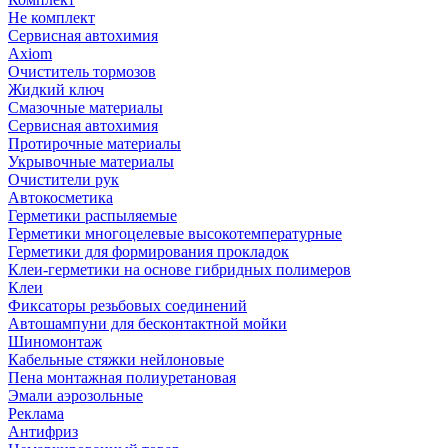
Не комплект
Сервисная автохимия
Axiom
Очиститель тормозов
Жидкий ключ
Смазочные материалы
Сервисная автохимия
Протирочные материалы
Укрывочные материалы
Очистители рук
Автокосметика
Герметики распыляемые
Герметики многоцелевые высокотемпературные
Герметики для формирования прокладок
Клеи-герметики на основе гибридных полимеров
Клеи
Фиксаторы резьбовых соединений
Автошампуни для бесконтактной мойки
Шиномонтаж
Кабельные стяжки нейлоновые
Пена монтажная полиуретановая
Эмали аэрозольные
Реклама
Антифриз