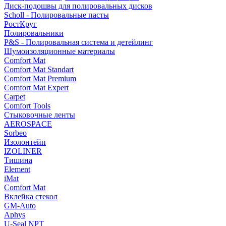
Диск-подошвы для полировальных дисков
Scholl - Полировальные пасты
РостКруг
Полировальники
P&S - Полировальная система и детейлинг
Шумоизоляционные материалы
Comfort Mat
Comfort Mat Standart
Comfort Mat Premium
Comfort Mat Expert
Carpet
Comfort Tools
Стыковочные ленты
AEROSPACE
Sorbeo
Изолонтейп
IZOLINER
Тишина
Element
iMat
Comfort Mat
Вклейка стекол
GM-Auto
Aphys
U-Seal NPT