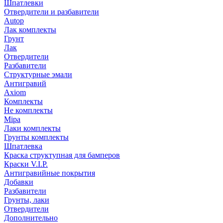
Шпатлевки
Отвердители и разбавители
Autop
Лак комплекты
Грунт
Лак
Отвердители
Разбавители
Структурные эмали
Антигравий
Axiom
Комплекты
Не комплекты
Mipa
Лаки комплекты
Грунты комплекты
Шпатлевка
Краска структупная для бамперов
Краски V.I.P.
Антигравийные покрытия
Добавки
Разбавители
Грунты, лаки
Отвердители
Дополнительно