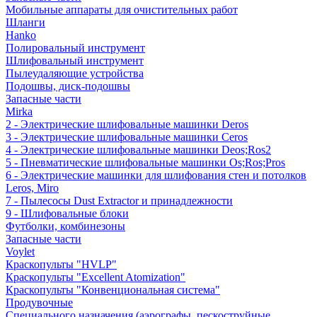
Мобильные аппараты для очистительных работ
Шланги
Hanko
Полировальный инструмент
Шлифовальный инструмент
Пылеудаляющие устройства
Подошвы, диск-подошвы
Запасные части
Mirka
2 - Электрические шлифовальные машинки Deros
3 - Электрические шлифовальные машинки Ceros
4 - Электрические шлифовальные машинки Deos;Ros2
5 - Пневматические шлифовальные машинки Os;Ros;Pros
6 - Электрические машинки для шлифования стен и потолков
Leros, Miro
7 - Пылесосы Dust Extractor и принадлежности
9 - Шлифовальные блоки
Футболки, комбинезоны
Запасные части
Voylet
Краскопульты "HVLP"
Краскопульты "Excellent Atomization"
Краскопульты "Конвенциональная система"
Продувочные
Специального назначения (аэрографы, пескоструйные,