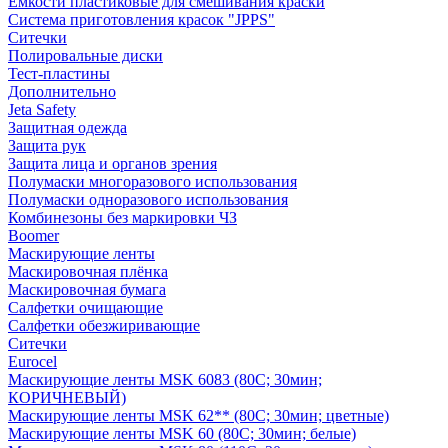
Емкости пластиковые для смешивания краски
Система приготовления красок "JPPS"
Ситечки
Полировальные диски
Тест-пластины
Дополнительно
Jeta Safety
Защитная одежда
Защита рук
Защита лица и органов зрения
Полумаски многоразового использования
Полумаски одноразового использования
Комбинезоны без маркировки ЧЗ
Boomer
Маскирующие ленты
Маскировочная плёнка
Маскировочная бумага
Салфетки очищающие
Салфетки обезжиривающие
Ситечки
Euroсel
Маскирующие ленты MSK 6083 (80С; 30мин;
КОРИЧНЕВЫЙ)
Маскирующие ленты MSK 62** (80С; 30мин; цветные)
Маскирующие ленты MSK 60 (80С; 30мин; белые)