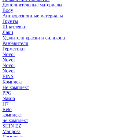
Дополнительные материалы
Body
Аникорозионные материалы
Грунты
Шпатлевки
Лаки
Удалители краски и силикона
Разбавители
Герметики
Novol
Novol
Novol
Novol
EINS
Комплект
Не комплект
PPG
Nason
H7
Relo
комплект
не комплект
SHIN EZ
Mariposa
Комплект