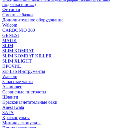
подкачка шин....)
Фитинги
Сменные бачки
Дополнительное оборудование
Walcom
CARBONIO 360
GENESI
MATIK
SLIM
SLIM KOMBAT
SLIM KOMBAT KILLER
SLIM XLIGHT
ПРОЧИЕ
Zip Lab Инструменты
Walсom
Запасные части
Asturomec
Сервисные пистолеты
Шланги
Красконагнетательные баки
Anest Iwata
SATA
Краскопульты
Миникраскопульты
Принадлежности