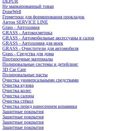
DEPUR
Не маркированный товар
DoneWell
Герметики для формирования прокладок
Автон SERVICE LINE
Grass - Автохимия
GRASS - Автокосметика
GRASS - Автомобильные аксессуары в салон
GRASS - Автохимия для моек
GRASS - Очистители для автомобиля
Grass - Средства для дома
Протирочные материалы
Полировальные системы и детейлинг
3D Car Care
Полировальные пасты
Очистка универсальными средствами
Очистка кузова
Очистка колес
Очистка салона
Очистка стёкол
Очистка перед нанесением керамики
Защитные покрытия
Защитные покрытия
Защитные покрытия
Защитные покрытия