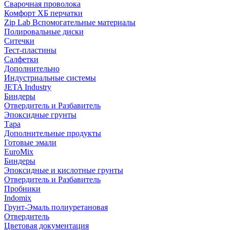
Сварочная проволока
Комфорт ХБ перчатки
Zip Lab Вспомогательные материалы
Полировальные диски
Ситечки
Тест-пластины
Салфетки
Дополнительно
Индустриальные системы
JETA Industry
Биндеры
Отвердитель и Разбавитель
Эпоксидные грунты
Тара
Дополнительные продукты
Готовые эмали
EuroMix
Биндеры
Эпоксидные и кислотные грунты
Отвердитель и Разбавитель
Пробники
Indomix
Грунт-Эмаль полиуретановая
Отвердитель
Цветовая документация