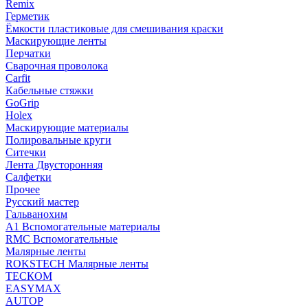
Remix
Герметик
Ёмкости пластиковые для смешивания краски
Маскирующие ленты
Перчатки
Сварочная проволока
Carfit
Кабельные стяжки
GoGrip
Holex
Маскирующие материалы
Полировальные круги
Ситечки
Лента Двусторонняя
Салфетки
Прочее
Русский мастер
Гальванохим
А1 Вспомогательные материалы
RMC Вспомогательные
Малярные ленты
ROKSTECH Малярные ленты
ТЕСКОМ
EASYMAX
AUTOP