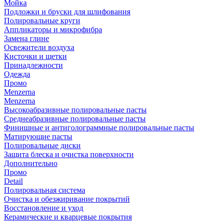
Мойка
Подложки и бруски для шлифования
Полировальные круги
Аппликаторы и микрофибра
Замена глине
Освежители воздуха
Кисточки и щетки
Принадлежности
Одежда
Промо
Menzerna
Menzerna
Высокоабразивные полировальные пасты
Среднеабразивные полировальные пасты
Финишные и антиголограммные полировальные пасты
Матирующие пасты
Полировальные диски
Защита блеска и очистка поверхности
Дополнительно
Промо
Detail
Полировальная система
Очистка и обезжиривание покрытий
Восстановление и уход
Керамические и кварцевые покрытия