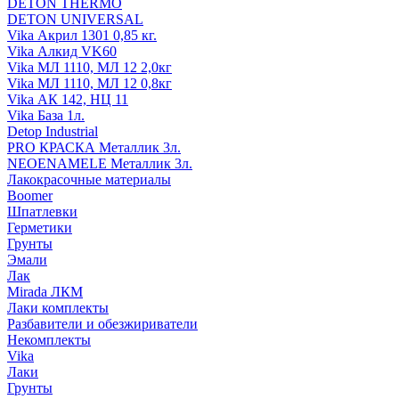
DETON THERMO
DETON UNIVERSAL
Vika Акрил 1301 0,85 кг.
Vika Алкид VK60
Vika МЛ 1110, МЛ 12 2,0кг
Vika МЛ 1110, МЛ 12 0,8кг
Vika АК 142, НЦ 11
Vika База 1л.
Detop Industrial
PRO КРАСКА Металлик 3л.
NEOENAMELE Металлик 3л.
Лакокрасочные материалы
Boomer
Шпатлевки
Герметики
Грунты
Эмали
Лак
Mirada ЛКМ
Лаки комплекты
Разбавители и обезжириватели
Некомплекты
Vika
Лаки
Грунты