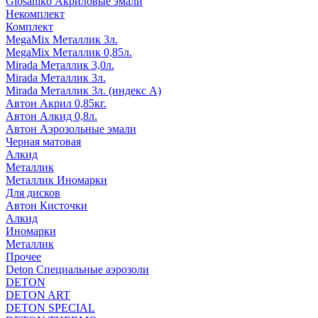
Glosaniko Акриловые эмали
Некомплект
Комплект
MegaMix Металлик 3л.
MegaMix Металлик 0,85л.
Mirada Металлик 3,0л.
Mirada Металлик 3л.
Mirada Металлик 3л. (индекс А)
Автон Акрил 0,85кг.
Автон Алкид 0,8л.
Автон Аэрозольные эмали
Черная матовая
Алкид
Металлик
Металлик Иномарки
Для дисков
Автон Кисточки
Алкид
Иномарки
Металлик
Прочее
Deton Специальные аэрозоли
DETON
DETON ART
DETON SPECIAL