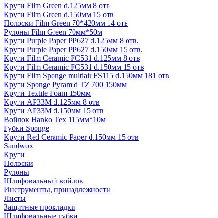
Круги Film Green d.125мм 8 отв
Круги Film Green d.150мм 15 отв
Полоски Film Green 70*420мм 14 отв
Рулоны Film Green 70мм*50м
Круги Purple Paper PP627 d.125мм 8 отв.
Круги Purple Paper PP627 d.150мм 15 отв.
Круги Film Ceramic FC531 d.125мм 8 отв
Круги Film Ceramic FC531 d.150мм 15 отв
Круги Film Sponge multiair FS115 d.150мм 181 отв
Круги Sponge Pyramid TZ 700 150мм
Круги Textile Foam 150мм
Круги AP33M d.125мм 8 отв
Круги AP33M d.150мм 15 отв
Войлок Hanko Tех 115мм*10м
Губки Sponge
Круги Red Ceramic Paper d.150мм 15 отв
Sandwox
Круги
Полоски
Рулоны
Шлифовальный войлок
Инструменты, принадлежности
Листы
Защитные прокладки
Шлифовальные губки