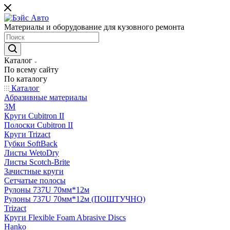
Материалы и оборудование для кузовного ремонта
Каталог
По всему сайту
По каталогу
Каталог
Абразивные материалы
3M
Круги Cubitron II
Полоски Cubitron II
Круги Trizact
Губки SoftBack
Листы WetoDry
Листы Scotch-Brite
Зачистные круги
Сетчатые полосы
Рулоны 737U 70мм*12м
Рулоны 737U 70мм*12м (ПОШТУЧНО)
Trizact
Круги Flexible Foam Abrasive Discs
Hanko