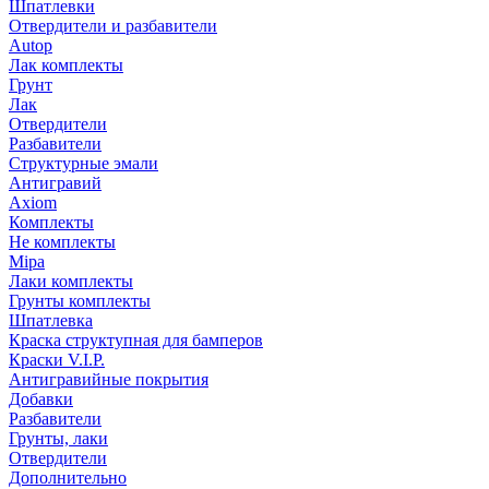
Шпатлевки
Отвердители и разбавители
Autop
Лак комплекты
Грунт
Лак
Отвердители
Разбавители
Структурные эмали
Антигравий
Axiom
Комплекты
Не комплекты
Mipa
Лаки комплекты
Грунты комплекты
Шпатлевка
Краска структупная для бамперов
Краски V.I.P.
Антигравийные покрытия
Добавки
Разбавители
Грунты, лаки
Отвердители
Дополнительно