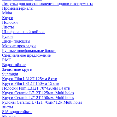
Липучка для восстановления подошв инструмента
Промоматериалы
Mirka
Круги
Полоски
Листы
Шлифовальный войлок
Рулон
Диск- подошвы
Мягкие прокладки
Ручные шлифовальные блоки
Специальное предложение
RMC
Водостойкие
Зачистные круги
Sunmight
Круги Film L312T 125мм 8 отв
Круги Film L312T 150мм 15 отв
Полоски Film L312T 70*420мм 14 отв
Круги Ceramic L712T 125мм. Multi holes
Круги Ceramic L712T 150мм. Multi holes
Рулоны Ceramic L712T 70мм*12м Multi holes
листы
SIA водостойкие
Matador