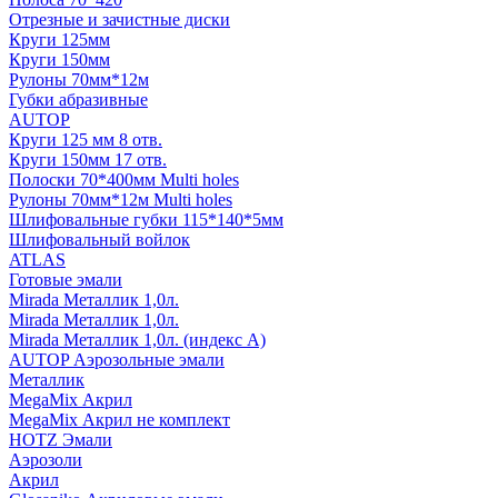
Отрезные и зачистные диски
Круги 125мм
Круги 150мм
Рулоны 70мм*12м
Губки абразивные
AUTOP
Круги 125 мм 8 отв.
Круги 150мм 17 отв.
Полоски 70*400мм Multi holes
Рулоны 70мм*12м Multi holes
Шлифовальные губки 115*140*5мм
Шлифовальный войлок
ATLAS
Готовые эмали
Mirada Металлик 1,0л.
Mirada Металлик 1,0л.
Mirada Металлик 1,0л. (индекс А)
AUTOP Аэрозольные эмали
Металлик
MegaMix Акрил
MegaMix Акрил не комплект
HOTZ Эмали
Аэрозоли
Акрил