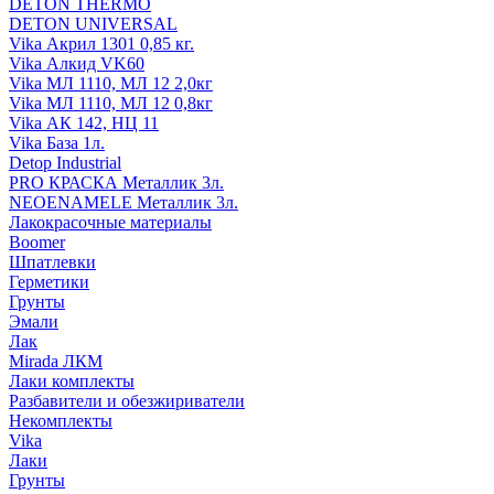
DETON THERMO
DETON UNIVERSAL
Vika Акрил 1301 0,85 кг.
Vika Алкид VK60
Vika МЛ 1110, МЛ 12 2,0кг
Vika МЛ 1110, МЛ 12 0,8кг
Vika АК 142, НЦ 11
Vika База 1л.
Detop Industrial
PRO КРАСКА Металлик 3л.
NEOENAMELE Металлик 3л.
Лакокрасочные материалы
Boomer
Шпатлевки
Герметики
Грунты
Эмали
Лак
Mirada ЛКМ
Лаки комплекты
Разбавители и обезжириватели
Некомплекты
Vika
Лаки
Грунты