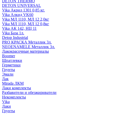
DETON THERMO
DETON UNIVERSAL
Vika Акрил 1301 0,85 кг.
Vika Алкид VK60
Vika МЛ 1110, МЛ 12 2,0кг
Vika МЛ 1110, МЛ 12 0,8кг
Vika АК 142, НЦ 11
Vika База 1л.
Detop Industrial
PRO КРАСКА Металлик 3л.
NEOENAMELE Металлик 3л.
Лакокрасочные материалы
Boomer
Шпатлевки
Герметики
Грунты
Эмали
Лак
Mirada ЛКМ
Лаки комплекты
Разбавители и обезжириватели
Некомплекты
Vika
Лаки
Грунты