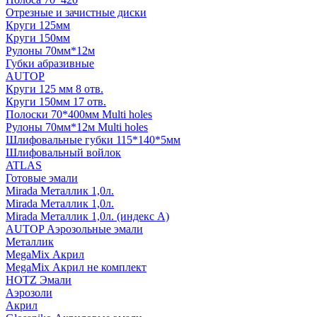
Отрезные и зачистные диски
Круги 125мм
Круги 150мм
Рулоны 70мм*12м
Губки абразивные
AUTOP
Круги 125 мм 8 отв.
Круги 150мм 17 отв.
Полоски 70*400мм Multi holes
Рулоны 70мм*12м Multi holes
Шлифовальные губки 115*140*5мм
Шлифовальный войлок
ATLAS
Готовые эмали
Mirada Металлик 1,0л.
Mirada Металлик 1,0л.
Mirada Металлик 1,0л. (индекс А)
AUTOP Аэрозольные эмали
Металлик
MegaMix Акрил
MegaMix Акрил не комплект
HOTZ Эмали
Аэрозоли
Акрил