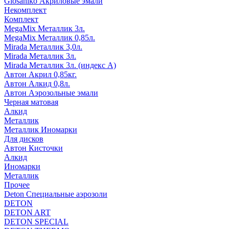
Glosaniko Акриловые эмали
Некомплект
Комплект
MegaMix Металлик 3л.
MegaMix Металлик 0,85л.
Mirada Металлик 3,0л.
Mirada Металлик 3л.
Mirada Металлик 3л. (индекс А)
Автон Акрил 0,85кг.
Автон Алкид 0,8л.
Автон Аэрозольные эмали
Черная матовая
Алкид
Металлик
Металлик Иномарки
Для дисков
Автон Кисточки
Алкид
Иномарки
Металлик
Прочее
Deton Специальные аэрозоли
DETON
DETON ART
DETON SPECIAL