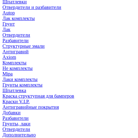
Шпатлевки
Отвердители и разбавители
Autop
Лак комплекты
Грунт
Лак
Отвердители
Разбавители
Структурные эмали
Антигравий
Axiom
Комплекты
Не комплекты
Mipa
Лаки комплекты
Грунты комплекты
Шпатлевка
Краска структупная для бамперов
Краски V.I.P.
Антигравийные покрытия
Добавки
Разбавители
Грунты, лаки
Отвердители
Дополнительно