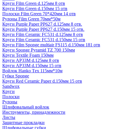
Круги Film Green d.125мм 8 отв
Круги Film Green d.150мм 15 отв
Полоски Film Green 70*420мм 14 отв
Рулоны Film Green 70мм*50м
Круги Purple Paper PP627 d.125мм 8 отв.
Круги Purple Paper PP627 d.150мм 15 отв.
Круги Film Ceramic FC531 d.125мм 8 отв
Круги Film Ceramic FC531 d.150мм 15 отв
Круги Film Sponge multiair FS115 d.150мм 181 отв
Круги Sponge Pyramid TZ 700 150мм
Круги Textile Foam 150мм
Круги AP33M d.125мм 8 отв
Круги AP33M d.150мм 15 отв
Войлок Hanko Tех 115мм*10м
Губки Sponge
Круги Red Ceramic Paper d.150мм 15 отв
Sandwox
Круги
Полоски
Рулоны
Шлифовальный войлок
Инструменты, принадлежности
Листы
Защитные прокладки
Шлифовальные губки