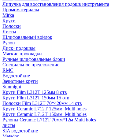
Липучка для восстановления подошв инструмента
Промоматериалы
Mirka
Круги
Полоски
Листы
Шлифовальный войлок
Рулон
Диск- подошвы
Мягкие прокладки
Ручные шлифовальные блоки
Специальное предложение
RMC
Водостойкие
Зачистные круги
Sunmight
Круги Film L312T 125мм 8 отв
Круги Film L312T 150мм 15 отв
Полоски Film L312T 70*420мм 14 отв
Круги Ceramic L712T 125мм. Multi holes
Круги Ceramic L712T 150мм. Multi holes
Рулоны Ceramic L712T 70мм*12м Multi holes
листы
SIA водостойкие
Matador