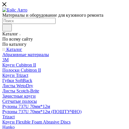
Материалы и оборудование для кузовного ремонта
Каталог
По всему сайту
По каталогу
Каталог
Абразивные материалы
3M
Круги Cubitron II
Полоски Cubitron II
Круги Trizact
Губки SoftBack
Листы WetoDry
Листы Scotch-Brite
Зачистные круги
Сетчатые полосы
Рулоны 737U 70мм*12м
Рулоны 737U 70мм*12м (ПОШТУЧНО)
Trizact
Круги Flexible Foam Abrasive Discs
Hanko