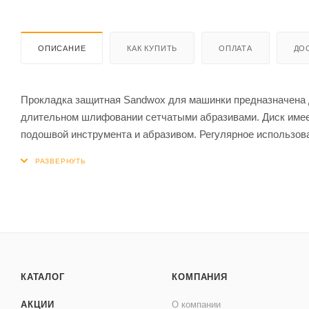
ОПИСАНИЕ
КАК КУПИТЬ
ОПЛАТА
ДО
Прокладка защитная Sandwox для машинки предназначена 
длительном шлифовании сетчатыми абразивами. Диск имее
подошвой инструмента и абразивом. Регулярное использов
строя подошвы инструмента, увеличивая его срок службы
дисками рельефных и контурных поверхностей.
КАТАЛОГ
КОМПАНИЯ
АКЦИИ
О компании