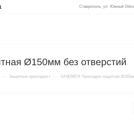
Ставрополь, ул. Южный Обхо
1
ная Ø150мм без отверстий
—
—
Защитные прокладки
SANDWOX Прокладка защитная Ø150мм 