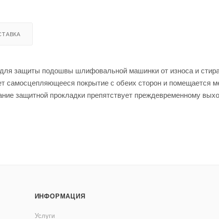
СТАВКА
для защиты подошвы шлифовальной машинки от износа и стира
т самосцепляющееся покрытие с обеих сторон и помещается 
ание защитной прокладки препятствует преждевременному выхо
. Защитные прокладки Sandwox подходят для обработки шлифо
ИНФОРМАЦИЯ
Услуги