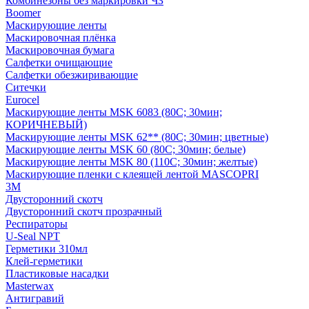
Комбинезоны без маркировки ЧЗ
Boomer
Маскирующие ленты
Маскировочная плёнка
Маскировочная бумага
Салфетки очищающие
Салфетки обезжиривающие
Ситечки
Euroсel
Маскирующие ленты MSK 6083 (80С; 30мин;
КОРИЧНЕВЫЙ)
Маскирующие ленты MSK 62** (80С; 30мин; цветные)
Маскирующие ленты MSK 60 (80С; 30мин; белые)
Маскирующие ленты MSK 80 (110С; 30мин; желтые)
Маскирующие пленки с клеящей лентой MASCOPRI
3M
Двусторонний скотч
Двусторонний скотч прозрачный
Респираторы
U-Seal NPT
Герметики 310мл
Клей-герметики
Пластиковые насадки
Masterwax
Антигравий