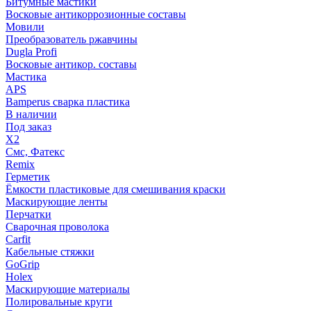
Битумные мастики
Восковые антикоррозионные составы
Мовили
Преобразователь ржавчины
Dugla Profi
Восковые антикор. составы
Мастика
APS
Bamperus сварка пластика
В наличии
Под заказ
X2
Смс, Фатекс
Remix
Герметик
Ёмкости пластиковые для смешивания краски
Маскирующие ленты
Перчатки
Сварочная проволока
Carfit
Кабельные стяжки
GoGrip
Holex
Маскирующие материалы
Полировальные круги