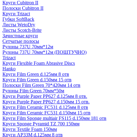
Круги Cubitron II
Полоски Cubitron II
Круги Trizact
Губки SoftBack
Листы WetoDry
Листы Scotch-Brite
Зачистные круги
Сетчатые полосы
Рулоны 737U 70мм*12м
Рулоны 737U 70мм*12м (ПОШТУЧНО)
Trizact
Круги Flexible Foam Abrasive Discs
Hanko
Круги Film Green d.125мм 8 отв
Круги Film Green d.150мм 15 отв
Полоски Film Green 70*420мм 14 отв
Рулоны Film Green 70мм*50м
Круги Purple Paper PP627 d.125мм 8 отв.
Круги Purple Paper PP627 d.150мм 15 отв.
Круги Film Ceramic FC531 d.125мм 8 отв
Круги Film Ceramic FC531 d.150мм 15 отв
Круги Film Sponge multiair FS115 d.150мм 181 отв
Круги Sponge Pyramid TZ 700 150мм
Круги Textile Foam 150мм
Круги AP33M d.125мм 8 отв