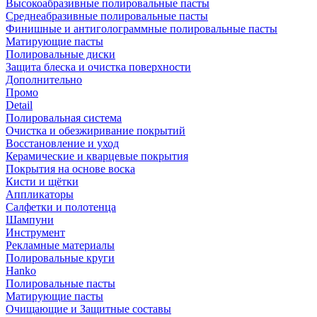
Высокоабразивные полировальные пасты
Среднеабразивные полировальные пасты
Финишные и антиголограммные полировальные пасты
Матирующие пасты
Полировальные диски
Защита блеска и очистка поверхности
Дополнительно
Промо
Detail
Полировальная система
Очистка и обезжиривание покрытий
Восстановление и уход
Керамические и кварцевые покрытия
Покрытия на основе воска
Кисти и щётки
Аппликаторы
Салфетки и полотенца
Шампуни
Инструмент
Рекламные материалы
Полировальные круги
Hanko
Полировальные пасты
Матирующие пасты
Очищающие и Защитные составы