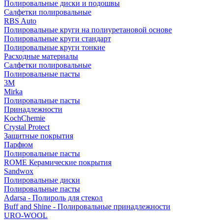
Полировальные диски и подошвы
Салфетки полировальные
RBS Auto
Полировальные круги на полиуретановой основе
Полировальные круги стандарт
Полировальные круги тонкие
Расходные материалы
Салфетки полировальные
Полировальные пасты
3М
Mirka
Полировальные пасты
Принадлежности
KochChemie
Crystal Protect
Защитные покрытия
Парфюм
Полировальные пасты
ROME Керамические покрытия
Sandwox
Полировальные диски
Полировальные пасты
Adarsa - Полироль для стекол
Buff and Shine - Полировальные принадлежности
URO-WOOL