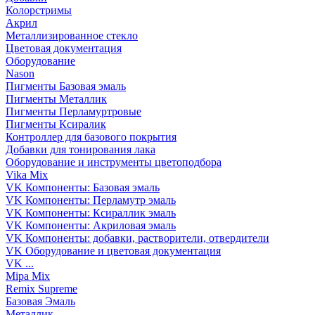
Колорстримы
Акрил
Металлизированное стекло
Цветовая документация
Оборудование
Nason
Пигменты Базовая эмаль
Пигменты Металлик
Пигменты Перламуртровые
Пигменты Ксиралик
Контроллер для базового покрытия
Добавки для тонирования лака
Оборудование и инструменты цветоподбора
Vika Mix
VK Компоненты: Базовая эмаль
VK Компоненты: Перламутр эмаль
VK Компоненты: Ксираллик эмаль
VK Компоненты: Акриловая эмаль
VK Компоненты: добавки, растворители, отвердители
VK Оборудование и цветовая документация
VK ...
Mipa Mix
Remix Supreme
Базовая Эмаль
Металлик