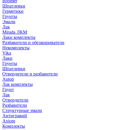
Boomer
Шпатлевки
Герметики
Грунты
Эмали
Лак
Mirada ЛКМ
Лаки комплекты
Разбавители и обезжириватели
Некомплекты
Vika
Лаки
Грунты
Шпатлевки
Отвердители и разбавители
Autop
Лак комплекты
Грунт
Лак
Отвердители
Разбавители
Структурные эмали
Антигравий
Axiom
Комплекты