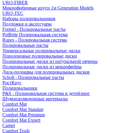
URO-FIBER
Микрофибровые круги 1st Generation Models
URO-TEC
Наборы полировальников
Подложки и аксессуары
Formel - Полировальные пасты
PolBrite Полировальная система
Rupes - Полировальная система
Полировальные пасты
Универсальные полировальные диски
Поролоновые полировальные диски
Полировальные диски из натуральной овчины
Полировальные диски из микрофибры
Диск-подошвы для полировальных дисков
Scholl - Полировальные пасты
РостКруг
Полировальники
P&S - Полировальная система и детейлинг
Шумоизоляционные материалы
Comfort Mat
Comfort Mat Standart
Comfort Mat Premium
Comfort Mat Expert
Carpet
Comfort Tools