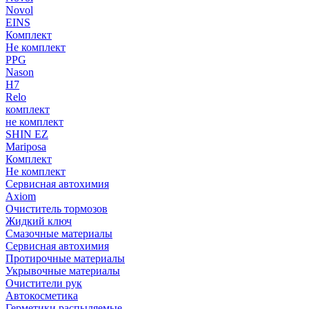
Novol
EINS
Комплект
Не комплект
PPG
Nason
H7
Relo
комплект
не комплект
SHIN EZ
Mariposa
Комплект
Не комплект
Сервисная автохимия
Axiom
Очиститель тормозов
Жидкий ключ
Смазочные материалы
Сервисная автохимия
Протирочные материалы
Укрывочные материалы
Очистители рук
Автокосметика
Герметики распыляемые