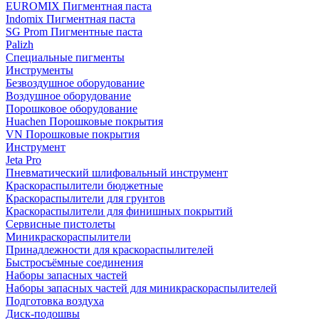
EUROMIX Пигментная паста
Indomix Пигментная паста
SG Prom Пигментные паста
Palizh
Специальные пигменты
Инструменты
Безвоздушное оборудование
Воздушное оборудование
Порошковое оборудование
Huachen Порошковые покрытия
VN Порошковые покрытия
Инструмент
Jeta Pro
Пневматический шлифовальный инструмент
Краскораспылители бюджетные
Краскораспылители для грунтов
Краскораспылители для финишных покрытий
Сервисные пистолеты
Миникраскораспылители
Принадлежности для краскораспылителей
Быстросъёмные соединения
Наборы запасных частей
Наборы запасных частей для миникраскораспылителей
Подготовка воздуха
Диск-подошвы