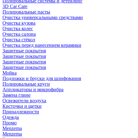
Полировальные системы и детейлинг
3D Car Care
Полировальные пасты
Очистка универсальными средствами
Очистка кузова
Очистка колес
Очистка салона
Очистка стёкол
Очистка перед нанесением керамики
Защитные покрытия
Защитные покрытия
Защитные покрытия
Защитные покрытия
Мойка
Подложки и бруски для шлифования
Полировальные круги
Аппликаторы и микрофибра
Замена глине
Освежители воздуха
Кисточки и щетки
Принадлежности
Одежда
Промо
Menzerna
Menzerna