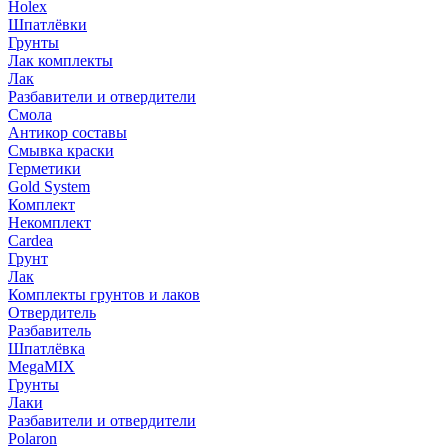
Holex
Шпатлёвки
Грунты
Лак комплекты
Лак
Разбавители и отвердители
Смола
Антикор составы
Смывка краски
Герметики
Gold System
Комплект
Некомплект
Cardea
Грунт
Лак
Комплекты грунтов и лаков
Отвердитель
Разбавитель
Шпатлёвка
MegaMIX
Грунты
Лаки
Разбавители и отвердители
Polaron