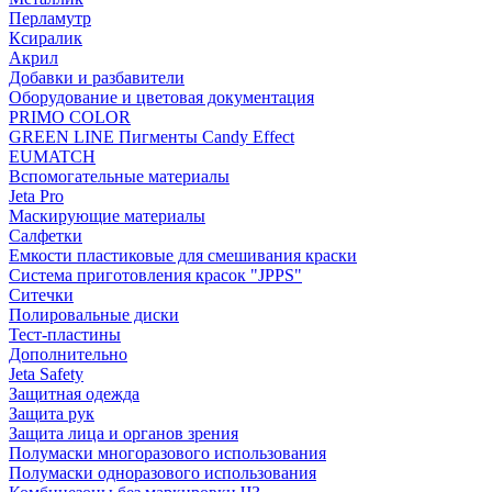
Перламутр
Ксиралик
Акрил
Добавки и разбавители
Оборудование и цветовая документация
PRIMO COLOR
GREEN LINE Пигменты Candy Effect
EUMATCH
Вспомогательные материалы
Jeta Pro
Маскирующие материалы
Салфетки
Емкости пластиковые для смешивания краски
Система приготовления красок "JPPS"
Ситечки
Полировальные диски
Тест-пластины
Дополнительно
Jeta Safety
Защитная одежда
Защита рук
Защита лица и органов зрения
Полумаски многоразового использования
Полумаски одноразового использования