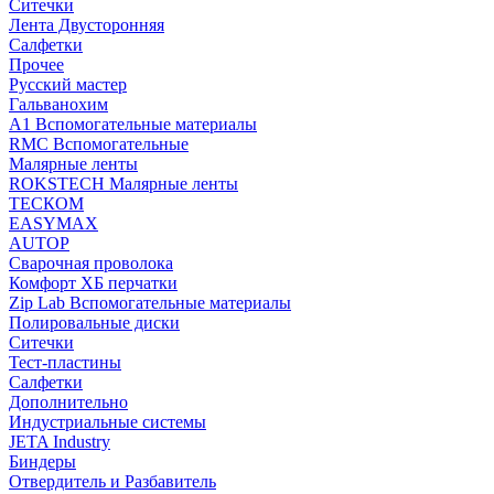
Ситечки
Лента Двусторонняя
Салфетки
Прочее
Русский мастер
Гальванохим
А1 Вспомогательные материалы
RMC Вспомогательные
Малярные ленты
ROKSTECH Малярные ленты
ТЕСКОМ
EASYMAX
AUTOP
Сварочная проволока
Комфорт ХБ перчатки
Zip Lab Вспомогательные материалы
Полировальные диски
Ситечки
Тест-пластины
Салфетки
Дополнительно
Индустриальные системы
JETA Industry
Биндеры
Отвердитель и Разбавитель