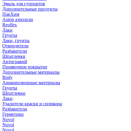
Эмаль для суппортов
Дополнительные продукты
ПакХим
Autop аэрозоли
Reoflex
Лаки
Грунты
Лаки, грунты
Отвердители
Разбавители
Шпатлевки
Антигравий
Проявочное покрытие
Дополнительные материалы
Body
Аникорозионные материалы
Грунты
Шпатлевки
Лаки
Удалители краски и силикона
Разбавители
Герметики
Novol
Novol
Novol