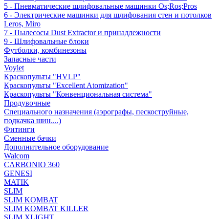
5 - Пневматические шлифовальные машинки Os;Ros;Pros
6 - Электрические машинки для шлифования стен и потолков
Leros, Miro
7 - Пылесосы Dust Extractor и принадлежности
9 - Шлифовальные блоки
Футболки, комбинезоны
Запасные части
Voylet
Краскопульты "HVLP"
Краскопульты "Excellent Atomization"
Краскопульты "Конвенциональная система"
Продувочные
Специального назначения (аэрографы, пескоструйные,
подкачка шин....)
Фитинги
Сменные бачки
Дополнительное оборудование
Walcom
CARBONIO 360
GENESI
MATIK
SLIM
SLIM KOMBAT
SLIM KOMBAT KILLER
SLIM XLIGHT