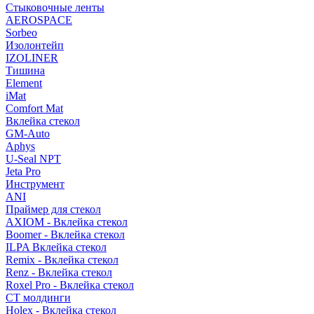
Стыковочные ленты
AEROSPACE
Sorbeo
Изолонтейп
IZOLINER
Тишина
Element
iMat
Comfort Mat
Вклейка стекол
GM-Auto
Aphys
U-Seal NPT
Jeta Pro
Инструмент
ANI
Праймер для стекол
AXIOM - Вклейка стекол
Boomer - Вклейка стекол
ILPA Вклейка стекол
Remix - Вклейка стекол
Renz - Вклейка стекол
Roxel Pro - Вклейка стекол
СТ молдинги
Holex - Вклейка стекол