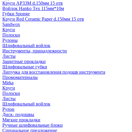
Круги AP33M d.150мм 15 отв
Войлок Hanko Tех 115мм*10м
Губки Sponge
Круги Red Ceramic Paper d.150мм 15 отв
Sandwox
Круги
Полоски
Рулоны
Шлифовальный войлок
Инструменты, принадлежности
Листы
Защитные прокладки
Шлифовальные губки
Липучка для восстановления подошв инструмента
Промоматериалы
Mirka
Круги
Полоски
Листы
Шлифовальный войлок
Рулон
Диск- подошвы
Мягкие прокладки
Ручные шлифовальные блоки
Специальное предложение