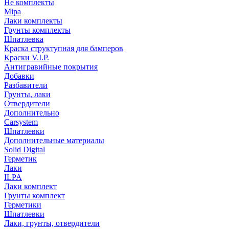
Не комплекты
Mipa
Лаки комплекты
Грунты комплекты
Шпатлевка
Краска структупная для бамперов
Краски V.I.P.
Антигравийные покрытия
Добавки
Разбавители
Грунты, лаки
Отвердители
Дополнительно
Carsystem
Шпатлевки
Дополнительные материалы
Solid Digital
Герметик
Лаки
ILPA
Лаки комплект
Грунты комплект
Герметики
Шпатлевки
Лаки, грунты, отвердители