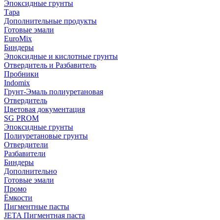
Эпоксидные грунты
Тара
Дополнительные продукты
Готовые эмали
EuroMix
Биндеры
Эпоксидные и кислотные грунты
Отвердитель и Разбавитель
Пробники
Indomix
Грунт-Эмаль полиуретановая
Отвердитель
Цветовая документация
SG PROM
Эпоксидные грунты
Полиуретановые грунты
Отвердители
Разбавители
Биндеры
Дополнительно
Готовые эмали
Промо
Ёмкости
Пигментные пасты
JETA Пигментная паста