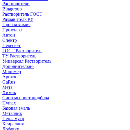
Растворители
Binagroup
Растворитель ГОСТ
Разбавитель РУ
Прочая химия
Промтара
Автон
Спектр
Пересвет
ГОСТ Растворитель
ТУ Растворитель
Универсал Растворитель
Дополнительно
Мономер
Арикон
GaRus
Мета
Химик
Системы цветоподбора
Hymax
Базовая эмаль
Металлик
Перламутр
Ксираллик
Добавки