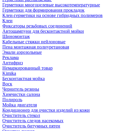
Герметики многоцелевые высокотемпературные
Герметики для формирования прокладок
Клеи-герметики на основе гибридных полимеров
Клеи
Фиксаторы резьбовых соединений
Автошампуни для бесконтактной мойки
Шиномонтаж
Кабельные стяжки нейлоновые
Пена монтажная полиуретановая
Эмали аэрозольные
Реклама
Антифриз
Немаркированный товар
Kimika
Бесконтактная мойка
Воск
Чернитель резины
Химчистки салона
Полироль
Мойка двигателя
Кондиционер для очистки изделий из кожи
Очиститель стекол
Очиститель следов насекомых
Очиститель битумных пятен