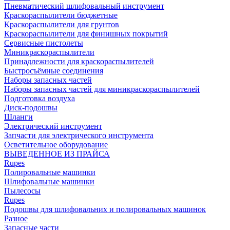
Пневматический шлифовальный инструмент
Краскораспылители бюджетные
Краскораспылители для грунтов
Краскораспылители для финишных покрытий
Сервисные пистолеты
Миникраскораспылители
Принадлежности для краскораспылителей
Быстросъёмные соединения
Наборы запасных частей
Наборы запасных частей для миникраскораспылителей
Подготовка воздуха
Диск-подошвы
Шланги
Электрический инструмент
Запчасти для электрического инструмента
Осветительное оборудование
ВЫВЕДЕННОЕ ИЗ ПРАЙСА
Rupes
Полировальные машинки
Шлифовальные машинки
Пылесосы
Rupes
Подошвы для шлифовальних и полировальных машинок
Разное
Запасные части