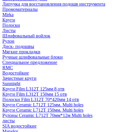
Липучка для восстановления подошв инструмента
Промоматериалы
Mirka
Круги
Полоски
Листы
Шлифовальный войлок
Рулон
Диск- подошвы
Мягкие прокладки
Ручные шлифовальные блоки
Специальное предложение
RMC
Водостойкие
Зачистные круги
Sunmight
Круги Film L312T 125мм 8 отв
Круги Film L312T 150мм 15 отв
Полоски Film L312T 70*420мм 14 отв
Круги Ceramic L712T 125мм. Multi holes
Круги Ceramic L712T 150мм. Multi holes
Рулоны Ceramic L712T 70мм*12м Multi holes
листы
SIA водостойкие
Matador