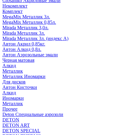
Glosaniko Акриловые эмали
Некомплект
Комплект
MegaMix Металлик 3л.
MegaMix Металлик 0,85л.
Mirada Металлик 3,0л.
Mirada Металлик 3л.
Mirada Металлик 3л. (индекс А)
Автон Акрил 0,85кг.
Автон Алкид 0,8л.
Автон Аэрозольные эмали
Черная матовая
Алкид
Металлик
Металлик Иномарки
Для дисков
Автон Кисточки
Алкид
Иномарки
Металлик
Прочее
Deton Специальные аэрозоли
DETON
DETON ART
DETON SPECIAL