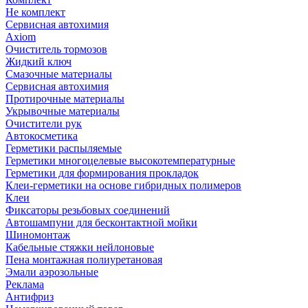
Не комплект
Сервисная автохимия
Axiom
Очиститель тормозов
Жидкий ключ
Смазочные материалы
Сервисная автохимия
Протирочные материалы
Укрывочные материалы
Очистители рук
Автокосметика
Герметики распыляемые
Герметики многоцелевые высокотемпературные
Герметики для формирования прокладок
Клеи-герметики на основе гибридных полимеров
Клеи
Фиксаторы резьбовых соединений
Автошампуни для бесконтактной мойки
Шиномонтаж
Кабельные стяжки нейлоновые
Пена монтажная полиуретановая
Эмали аэрозольные
Реклама
Антифриз