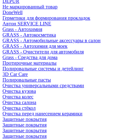
DEPUR
Не маркированный товар
DoneWell
Герметики для формирования прокладок
Автон SERVICE LINE
Grass - Автохимия
GRASS - Автокосметика
GRASS - Автомобильные аксессуары в салон
GRASS - Автохимия для моек
GRASS - Очистители для автомобиля
Grass - Средства для дома
Протирочные материалы
Полировальные системы и детейлинг
3D Car Care
Полировальные пасты
Очистка универсальными средствами
Очистка кузова
Очистка колес
Очистка салона
Очистка стёкол
Очистка перед нанесением керамики
Защитные покрытия
Защитные покрытия
Защитные покрытия
Защитные покрытия