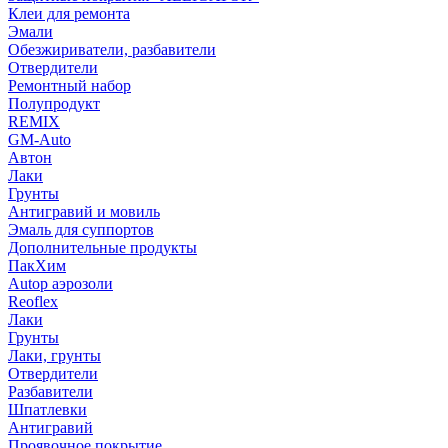
Клеи для ремонта
Эмали
Обезжириватели, разбавители
Отвердители
Ремонтный набор
Полупродукт
REMIX
GM-Auto
Автон
Лаки
Грунты
Антигравий и мовиль
Эмаль для суппортов
Дополнительные продукты
ПакХим
Autop аэрозоли
Reoflex
Лаки
Грунты
Лаки, грунты
Отвердители
Разбавители
Шпатлевки
Антигравий
Проявочное покрытие