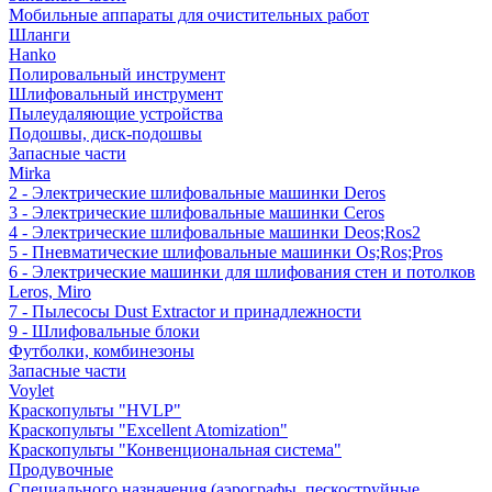
Мобильные аппараты для очистительных работ
Шланги
Hanko
Полировальный инструмент
Шлифовальный инструмент
Пылеудаляющие устройства
Подошвы, диск-подошвы
Запасные части
Mirka
2 - Электрические шлифовальные машинки Deros
3 - Электрические шлифовальные машинки Ceros
4 - Электрические шлифовальные машинки Deos;Ros2
5 - Пневматические шлифовальные машинки Os;Ros;Pros
6 - Электрические машинки для шлифования стен и потолков
Leros, Miro
7 - Пылесосы Dust Extractor и принадлежности
9 - Шлифовальные блоки
Футболки, комбинезоны
Запасные части
Voylet
Краскопульты "HVLP"
Краскопульты "Excellent Atomization"
Краскопульты "Конвенциональная система"
Продувочные
Специального назначения (аэрографы, пескоструйные,