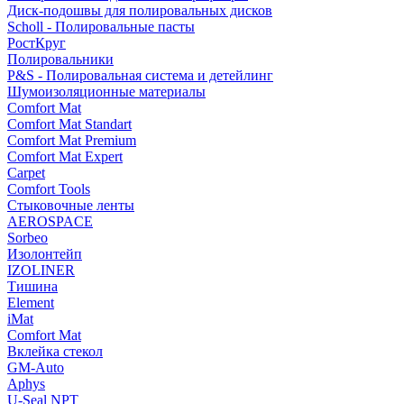
Диск-подошвы для полировальных дисков
Scholl - Полировальные пасты
РостКруг
Полировальники
P&S - Полировальная система и детейлинг
Шумоизоляционные материалы
Comfort Mat
Comfort Mat Standart
Comfort Mat Premium
Comfort Mat Expert
Carpet
Comfort Tools
Стыковочные ленты
AEROSPACE
Sorbeo
Изолонтейп
IZOLINER
Тишина
Element
iMat
Comfort Mat
Вклейка стекол
GM-Auto
Aphys
U-Seal NPT