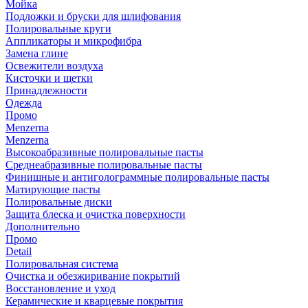
Мойка
Подложки и бруски для шлифования
Полировальные круги
Аппликаторы и микрофибра
Замена глине
Освежители воздуха
Кисточки и щетки
Принадлежности
Одежда
Промо
Menzerna
Menzerna
Высокоабразивные полировальные пасты
Среднеабразивные полировальные пасты
Финишные и антиголограммные полировальные пасты
Матирующие пасты
Полировальные диски
Защита блеска и очистка поверхности
Дополнительно
Промо
Detail
Полировальная система
Очистка и обезжиривание покрытий
Восстановление и уход
Керамические и кварцевые покрытия