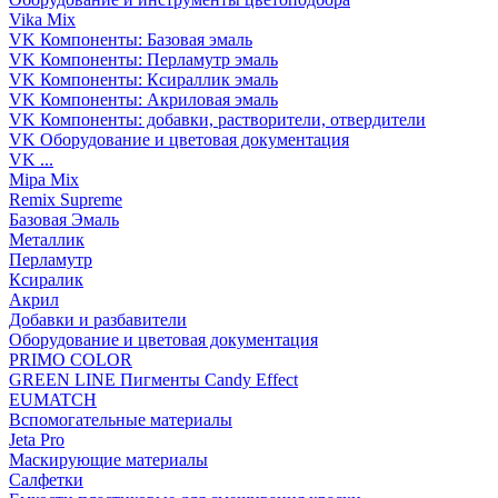
Vika Mix
VK Компоненты: Базовая эмаль
VK Компоненты: Перламутр эмаль
VK Компоненты: Ксираллик эмаль
VK Компоненты: Акриловая эмаль
VK Компоненты: добавки, растворители, отвердители
VK Оборудование и цветовая документация
VK ...
Mipa Mix
Remix Supreme
Базовая Эмаль
Металлик
Перламутр
Ксиралик
Акрил
Добавки и разбавители
Оборудование и цветовая документация
PRIMO COLOR
GREEN LINE Пигменты Candy Effect
EUMATCH
Вспомогательные материалы
Jeta Pro
Маскирующие материалы
Салфетки