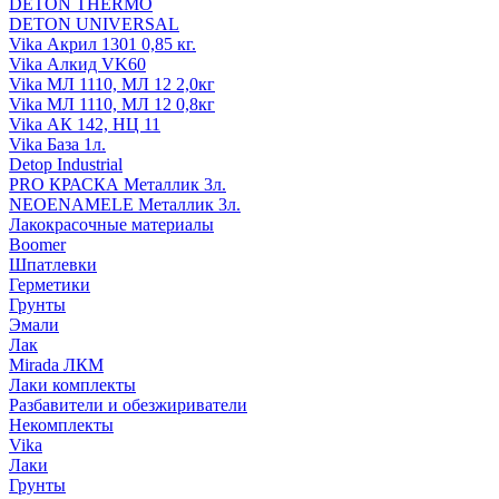
DETON THERMO
DETON UNIVERSAL
Vika Акрил 1301 0,85 кг.
Vika Алкид VK60
Vika МЛ 1110, МЛ 12 2,0кг
Vika МЛ 1110, МЛ 12 0,8кг
Vika АК 142, НЦ 11
Vika База 1л.
Detop Industrial
PRO КРАСКА Металлик 3л.
NEOENAMELE Металлик 3л.
Лакокрасочные материалы
Boomer
Шпатлевки
Герметики
Грунты
Эмали
Лак
Mirada ЛКМ
Лаки комплекты
Разбавители и обезжириватели
Некомплекты
Vika
Лаки
Грунты