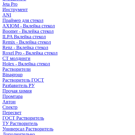
Jeta Pro
Инструмент
ANI
Праймер для стекол
AXIOM - Вклейка стекол
Boomer - Вклейка стекол
ILPA Вклейка стекол
Remix - Вклейка стекол
Renz - Вклейка стекол
Roxel Pro - Вклейка стекол
СТ молдинги
Holex - Вклейка стекол
Растворители
Binagroup
Растворитель ГОСТ
Разбавитель РУ
Прочая химия
Промтара
Автон
Спектр
Пересвет
ГОСТ Растворитель
ТУ Растворитель
Универсал Растворитель
Дополнительно