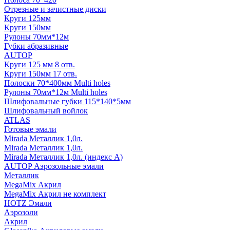
Отрезные и зачистные диски
Круги 125мм
Круги 150мм
Рулоны 70мм*12м
Губки абразивные
AUTOP
Круги 125 мм 8 отв.
Круги 150мм 17 отв.
Полоски 70*400мм Multi holes
Рулоны 70мм*12м Multi holes
Шлифовальные губки 115*140*5мм
Шлифовальный войлок
ATLAS
Готовые эмали
Mirada Металлик 1,0л.
Mirada Металлик 1,0л.
Mirada Металлик 1,0л. (индекс А)
AUTOP Аэрозольные эмали
Металлик
MegaMix Акрил
MegaMix Акрил не комплект
HOTZ Эмали
Аэрозоли
Акрил