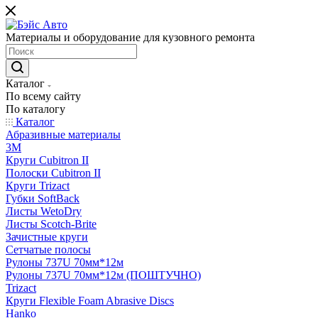
Материалы и оборудование для кузовного ремонта
Каталог
По всему сайту
По каталогу
Каталог
Абразивные материалы
3M
Круги Cubitron II
Полоски Cubitron II
Круги Trizact
Губки SoftBack
Листы WetoDry
Листы Scotch-Brite
Зачистные круги
Сетчатые полосы
Рулоны 737U 70мм*12м
Рулоны 737U 70мм*12м (ПОШТУЧНО)
Trizact
Круги Flexible Foam Abrasive Discs
Hanko