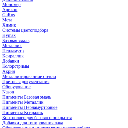
Мономер
Арикон
GaRus
Мета
Химик
Системы цветоподбора
Hymax
Базовая эмаль
Металлик
Перламутр
Ксираллик
Добавки
Колорстримы
Акрил
Металлизированное стекло
Цветовая документация
Оборудование
Nason
Пигменты Базовая эмаль
Пигменты Металлик
Пигменты Перламуртровые
Пигменты Ксиралик
Контроллер для базового покрытия
Добавки для тонирования лака
Оборудование и инструменты цветоподбора