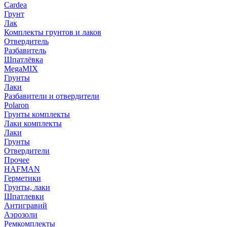
Cardea
Грунт
Лак
Комплекты грунтов и лаков
Отвердитель
Разбавитель
Шпатлёвка
MegaMIX
Грунты
Лаки
Разбавители и отвердители
Polaron
Грунты комплекты
Лаки комплекты
Лаки
Грунты
Отвердители
Прочее
HAFMAN
Герметики
Грунты, лаки
Шпатлевки
Антигравий
Аэрозоли
Ремкомплекты