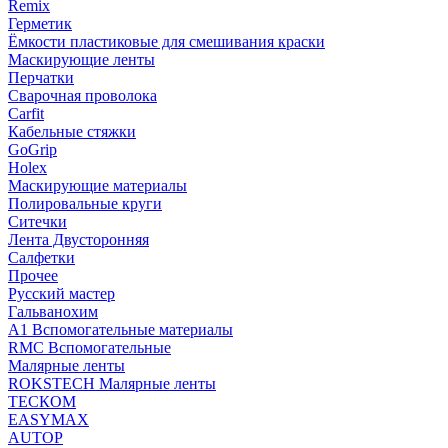
Remix
Герметик
Ёмкости пластиковые для смешивания краски
Маскирующие ленты
Перчатки
Сварочная проволока
Carfit
Кабельные стяжки
GoGrip
Holex
Маскирующие материалы
Полировальные круги
Ситечки
Лента Двусторонняя
Салфетки
Прочее
Русский мастер
Гальванохим
А1 Вспомогательные материалы
RMC Вспомогательные
Малярные ленты
ROKSTECH Малярные ленты
ТЕСКОМ
EASYMAX
AUTOP