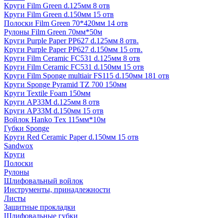
Круги Film Green d.125мм 8 отв
Круги Film Green d.150мм 15 отв
Полоски Film Green 70*420мм 14 отв
Рулоны Film Green 70мм*50м
Круги Purple Paper PP627 d.125мм 8 отв.
Круги Purple Paper PP627 d.150мм 15 отв.
Круги Film Ceramic FC531 d.125мм 8 отв
Круги Film Ceramic FC531 d.150мм 15 отв
Круги Film Sponge multiair FS115 d.150мм 181 отв
Круги Sponge Pyramid TZ 700 150мм
Круги Textile Foam 150мм
Круги AP33M d.125мм 8 отв
Круги AP33M d.150мм 15 отв
Войлок Hanko Tех 115мм*10м
Губки Sponge
Круги Red Ceramic Paper d.150мм 15 отв
Sandwox
Круги
Полоски
Рулоны
Шлифовальный войлок
Инструменты, принадлежности
Листы
Защитные прокладки
Шлифовальные губки