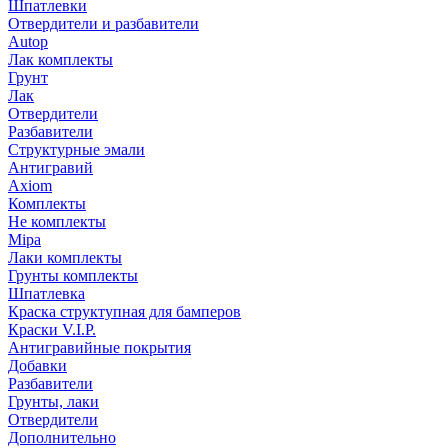
Шпатлевки
Отвердители и разбавители
Autop
Лак комплекты
Грунт
Лак
Отвердители
Разбавители
Структурные эмали
Антигравий
Axiom
Комплекты
Не комплекты
Mipa
Лаки комплекты
Грунты комплекты
Шпатлевка
Краска структупная для бамперов
Краски V.I.P.
Антигравийные покрытия
Добавки
Разбавители
Грунты, лаки
Отвердители
Дополнительно