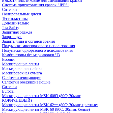
Емкости пластиковые для смешивания краски
Система приготовления красок "JPPS"
Ситечки
Полировальные диски
Тест-пластины
Дополнительно
Jeta Safety
Защитная одежда
Защита рук
Защита лица и органов зрения
Полумаски многоразового использования
Полумаски одноразового использования
Комбинезоны без маркировки ЧЗ
Boomer
Маскирующие ленты
Маскировочная плёнка
Маскировочная бумага
Салфетки очищающие
Салфетки обезжиривающие
Ситечки
Euroсel
Маскирующие ленты MSK 6083 (80С; 30мин;
КОРИЧНЕВЫЙ)
Маскирующие ленты MSK 62** (80С; 30мин; цветные)
Маскирующие ленты MSK 60 (80С; 30мин; белые)