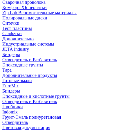
Сварочная проволока
Комфорт ХБ перчатки
Zip Lab Вспомогательные материалы
Полировальные диски
Ситечки
Тест-пластины
Салфетки
Дополнительно
Индустриальные системы
JETA Industry
Биндеры
Отвердитель и Разбавитель
Эпоксидные грунты
Тара
Дополнительные продукты
Готовые эмали
EuroMix
Биндеры
Эпоксидные и кислотные грунты
Отвердитель и Разбавитель
Пробники
Indomix
Грунт-Эмаль полиуретановая
Отвердитель
Цветовая документация