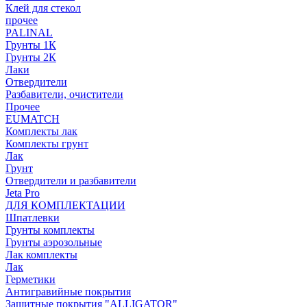
Клей для стекол
прочее
PALINAL
Грунты 1К
Грунты 2К
Лаки
Отвердители
Разбавители, очистители
Прочее
EUMATCH
Комплекты лак
Комплекты грунт
Лак
Грунт
Отвердители и разбавители
Jeta Pro
ДЛЯ КОМПЛЕКТАЦИИ
Шпатлевки
Грунты комплекты
Грунты аэрозольные
Лак комплекты
Лак
Герметики
Антигравийные покрытия
Защитные покрытия "ALLIGATOR"