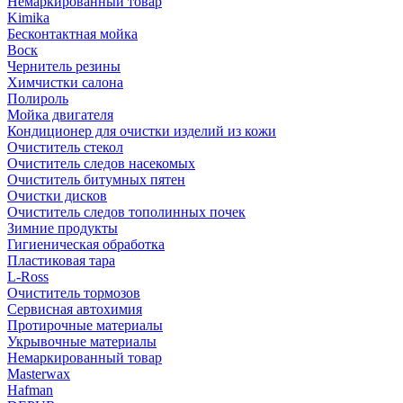
Немаркированный товар
Kimika
Бесконтактная мойка
Воск
Чернитель резины
Химчистки салона
Полироль
Мойка двигателя
Кондиционер для очистки изделий из кожи
Очиститель стекол
Очиститель следов насекомых
Очиститель битумных пятен
Очистки дисков
Очиститель следов тополинных почек
Зимние продукты
Гигиеническая обработка
Пластиковая тара
L-Ross
Очиститель тормозов
Сервисная автохимия
Протирочные материалы
Укрывочные материалы
Немаркированный товар
Masterwax
Hafman