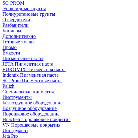
SG PROM
Эпоксидные грунты
Полиуретановые грунты
Отвердители
Разбавители
Биндеры
Дополнительно
Готовые эмали
Промо
Ёмкости
Пигментные пасты
JETA Пигментная паста
EUROMIX Пигментная паста
Indomix Пигментная паста
SG Prom Пигментные паста
Palizh
Специальные пигменты
Инструменты
Безвоздушное оборудование
Воздушное оборудование
Порошковое оборудование
Huachen Порошковые покрытия
VN Порошковые покрытия
Инструмент
Jeta Pro