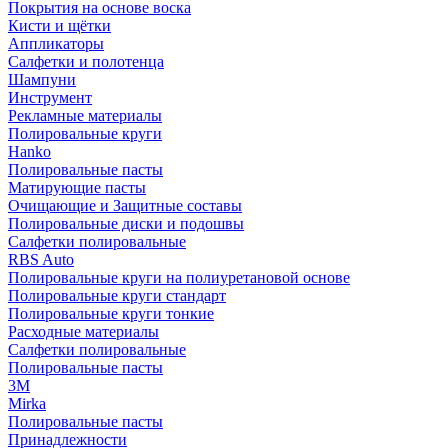
Покрытия на основе воска
Кисти и щётки
Аппликаторы
Салфетки и полотенца
Шампуни
Инструмент
Рекламные материалы
Полировальные круги
Hanko
Полировальные пасты
Матирующие пасты
Очищающие и Защитные составы
Полировальные диски и подошвы
Салфетки полировальные
RBS Auto
Полировальные круги на полиуретановой основе
Полировальные круги стандарт
Полировальные круги тонкие
Расходные материалы
Салфетки полировальные
Полировальные пасты
3М
Mirka
Полировальные пасты
Принадлежности