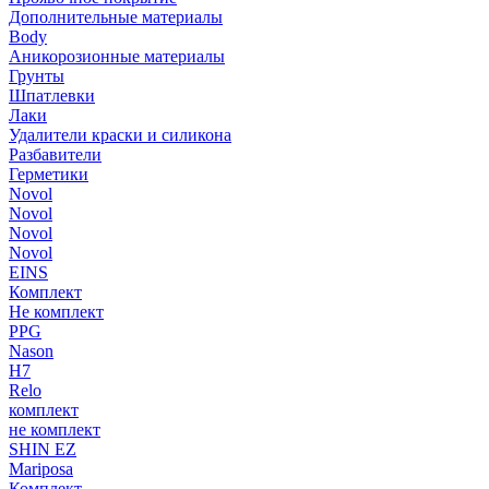
Дополнительные материалы
Body
Аникорозионные материалы
Грунты
Шпатлевки
Лаки
Удалители краски и силикона
Разбавители
Герметики
Novol
Novol
Novol
Novol
EINS
Комплект
Не комплект
PPG
Nason
H7
Relo
комплект
не комплект
SHIN EZ
Mariposa
Комплект