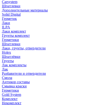
Carsystem
Шпатлевки
Дополнительные материалы
Solid Digital
Герметик
Лаки
ILPA
Лаки комплект
Грунты комплект
Герметики
Шпатлевки
Лаки, грунты, отвердители
Holex
Шпатлёвки
Грунты
Лак комплекты
Лак
Разбавители и отвердители
Смола
Антикор составы
Смывка краски
Герметики
Gold System
Комплект
Некомплект