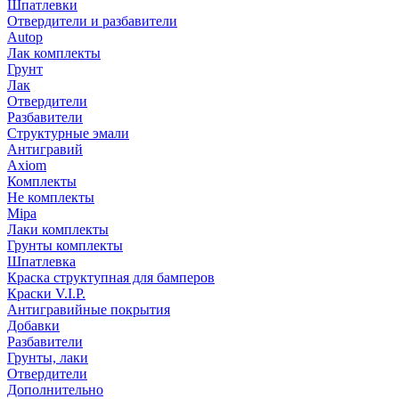
Шпатлевки
Отвердители и разбавители
Autop
Лак комплекты
Грунт
Лак
Отвердители
Разбавители
Структурные эмали
Антигравий
Axiom
Комплекты
Не комплекты
Mipa
Лаки комплекты
Грунты комплекты
Шпатлевка
Краска структупная для бамперов
Краски V.I.P.
Антигравийные покрытия
Добавки
Разбавители
Грунты, лаки
Отвердители
Дополнительно