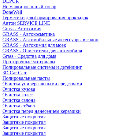
DEPUR
Не маркированный товар
DoneWell
Герметики для формирования прокладок
Автон SERVICE LINE
Grass - Автохимия
GRASS - Автокосметика
GRASS - Автомобильные аксессуары в салон
GRASS - Автохимия для моек
GRASS - Очистители для автомобиля
Grass - Средства для дома
Протирочные материалы
Полировальные системы и детейлинг
3D Car Care
Полировальные пасты
Очистка универсальными средствами
Очистка кузова
Очистка колес
Очистка салона
Очистка стёкол
Очистка перед нанесением керамики
Защитные покрытия
Защитные покрытия
Защитные покрытия
Защитные покрытия