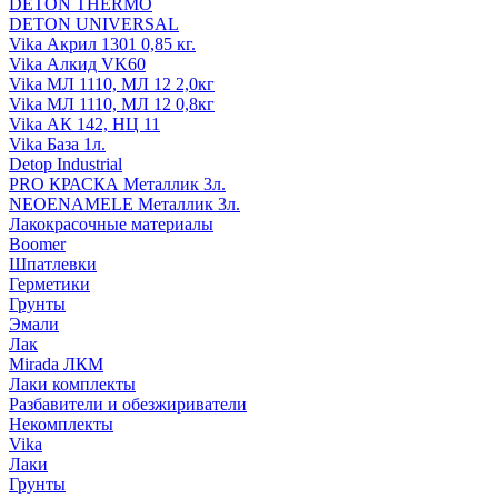
DETON THERMO
DETON UNIVERSAL
Vika Акрил 1301 0,85 кг.
Vika Алкид VK60
Vika МЛ 1110, МЛ 12 2,0кг
Vika МЛ 1110, МЛ 12 0,8кг
Vika АК 142, НЦ 11
Vika База 1л.
Detop Industrial
PRO КРАСКА Металлик 3л.
NEOENAMELE Металлик 3л.
Лакокрасочные материалы
Boomer
Шпатлевки
Герметики
Грунты
Эмали
Лак
Mirada ЛКМ
Лаки комплекты
Разбавители и обезжириватели
Некомплекты
Vika
Лаки
Грунты