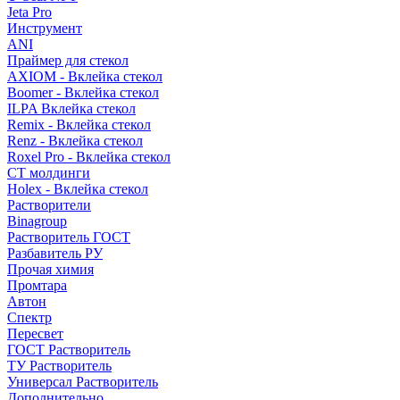
Jeta Pro
Инструмент
ANI
Праймер для стекол
AXIOM - Вклейка стекол
Boomer - Вклейка стекол
ILPA Вклейка стекол
Remix - Вклейка стекол
Renz - Вклейка стекол
Roxel Pro - Вклейка стекол
СТ молдинги
Holex - Вклейка стекол
Растворители
Binagroup
Растворитель ГОСТ
Разбавитель РУ
Прочая химия
Промтара
Автон
Спектр
Пересвет
ГОСТ Растворитель
ТУ Растворитель
Универсал Растворитель
Дополнительно