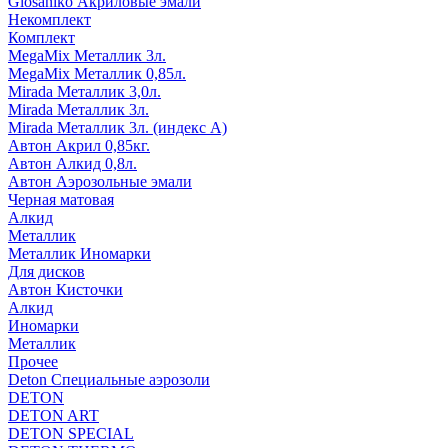
Glosaniko Акриловые эмали
Некомплект
Комплект
MegaMix Металлик 3л.
MegaMix Металлик 0,85л.
Mirada Металлик 3,0л.
Mirada Металлик 3л.
Mirada Металлик 3л. (индекс А)
Автон Акрил 0,85кг.
Автон Алкид 0,8л.
Автон Аэрозольные эмали
Черная матовая
Алкид
Металлик
Металлик Иномарки
Для дисков
Автон Кисточки
Алкид
Иномарки
Металлик
Прочее
Deton Специальные аэрозоли
DETON
DETON ART
DETON SPECIAL