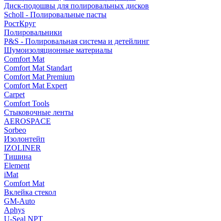
Диск-подошвы для полировальных дисков
Scholl - Полировальные пасты
РостКруг
Полировальники
P&S - Полировальная система и детейлинг
Шумоизоляционные материалы
Comfort Mat
Comfort Mat Standart
Comfort Mat Premium
Comfort Mat Expert
Carpet
Comfort Tools
Стыковочные ленты
AEROSPACE
Sorbeo
Изолонтейп
IZOLINER
Тишина
Element
iMat
Comfort Mat
Вклейка стекол
GM-Auto
Aphys
U-Seal NPT