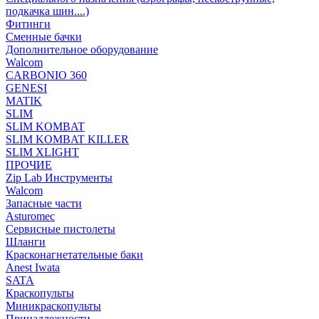
подкачка шин....)
Фитинги
Сменные бачки
Дополнительное оборудование
Walcom
CARBONIO 360
GENESI
MATIK
SLIM
SLIM KOMBAT
SLIM KOMBAT KILLER
SLIM XLIGHT
ПРОЧИЕ
Zip Lab Инструменты
Walсom
Запасные части
Asturomec
Сервисные пистолеты
Шланги
Красконагнетательные баки
Anest Iwata
SATA
Краскопульты
Миникраскопульты
Принадлежности