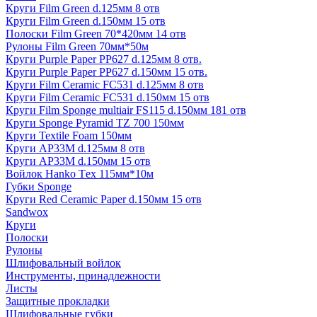
Круги Film Green d.125мм 8 отв
Круги Film Green d.150мм 15 отв
Полоски Film Green 70*420мм 14 отв
Рулоны Film Green 70мм*50м
Круги Purple Paper PP627 d.125мм 8 отв.
Круги Purple Paper PP627 d.150мм 15 отв.
Круги Film Ceramic FC531 d.125мм 8 отв
Круги Film Ceramic FC531 d.150мм 15 отв
Круги Film Sponge multiair FS115 d.150мм 181 отв
Круги Sponge Pyramid TZ 700 150мм
Круги Textile Foam 150мм
Круги AP33M d.125мм 8 отв
Круги AP33M d.150мм 15 отв
Войлок Hanko Tех 115мм*10м
Губки Sponge
Круги Red Ceramic Paper d.150мм 15 отв
Sandwox
Круги
Полоски
Рулоны
Шлифовальный войлок
Инструменты, принадлежности
Листы
Защитные прокладки
Шлифовальные губки