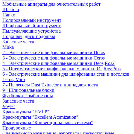
Мобильные аппараты для очистительных работ
Шланги
Hanko
Полировальный инструмент
Шлифовальный инструмент
Пылеудаляющие устройства
Подошвы, диск-подошвы
Запасные части
Mirka
2 - Электрические шлифовальные машинки Deros
3 - Электрические шлифовальные машинки Ceros
4 - Электрические шлифовальные машинки Deos;Ros2
5 - Пневматические шлифовальные машинки Os;Ros;Pros
6 - Электрические машинки для шлифования стен и потолков
Leros, Miro
7 - Пылесосы Dust Extractor и принадлежности
9 - Шлифовальные блоки
Футболки, комбинезоны
Запасные части
Voylet
Краскопульты "HVLP"
Краскопульты "Excellent Atomization"
Краскопульты "Конвенциональная система"
Продувочные
Специального назначения (аэрографы, пескоструйные,