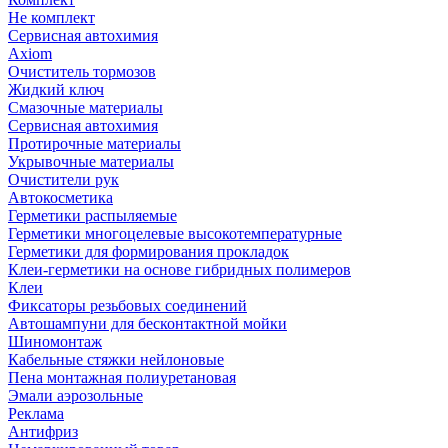
Не комплект
Сервисная автохимия
Axiom
Очиститель тормозов
Жидкий ключ
Смазочные материалы
Сервисная автохимия
Протирочные материалы
Укрывочные материалы
Очистители рук
Автокосметика
Герметики распыляемые
Герметики многоцелевые высокотемпературные
Герметики для формирования прокладок
Клеи-герметики на основе гибридных полимеров
Клеи
Фиксаторы резьбовых соединений
Автошампуни для бесконтактной мойки
Шиномонтаж
Кабельные стяжки нейлоновые
Пена монтажная полиуретановая
Эмали аэрозольные
Реклама
Антифриз