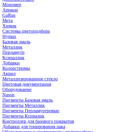
Мономер
Арикон
GaRus
Мета
Химик
Системы цветоподбора
Hymax
Базовая эмаль
Металлик
Перламутр
Ксираллик
Добавки
Колорстримы
Акрил
Металлизированное стекло
Цветовая документация
Оборудование
Nason
Пигменты Базовая эмаль
Пигменты Металлик
Пигменты Перламуртровые
Пигменты Ксиралик
Контроллер для базового покрытия
Добавки для тонирования лака
Оборудование и инструменты цветоподбора