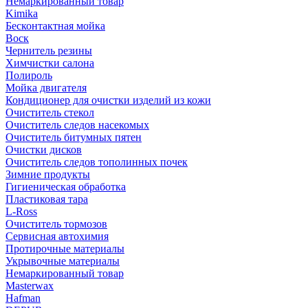
Немаркированный товар
Kimika
Бесконтактная мойка
Воск
Чернитель резины
Химчистки салона
Полироль
Мойка двигателя
Кондиционер для очистки изделий из кожи
Очиститель стекол
Очиститель следов насекомых
Очиститель битумных пятен
Очистки дисков
Очиститель следов тополинных почек
Зимние продукты
Гигиеническая обработка
Пластиковая тара
L-Ross
Очиститель тормозов
Сервисная автохимия
Протирочные материалы
Укрывочные материалы
Немаркированный товар
Masterwax
Hafman