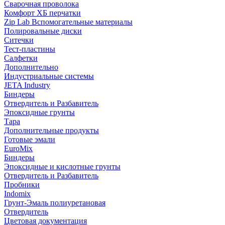
Сварочная проволока
Комфорт ХБ перчатки
Zip Lab Вспомогательные материалы
Полировальные диски
Ситечки
Тест-пластины
Салфетки
Дополнительно
Индустриальные системы
JETA Industry
Биндеры
Отвердитель и Разбавитель
Эпоксидные грунты
Тара
Дополнительные продукты
Готовые эмали
EuroMix
Биндеры
Эпоксидные и кислотные грунты
Отвердитель и Разбавитель
Пробники
Indomix
Грунт-Эмаль полиуретановая
Отвердитель
Цветовая документация