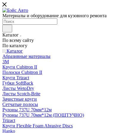
Материалы и оборудование для кузовного ремонта
Каталог
По всему сайту
По каталогу
Каталог
Абразивные материалы
3M
Круги Cubitron II
Полоски Cubitron II
Круги Trizact
Губки SoftBack
Листы WetoDry
Листы Scotch-Brite
Зачистные круги
Сетчатые полосы
Рулоны 737U 70мм*12м
Рулоны 737U 70мм*12м (ПОШТУЧНО)
Trizact
Круги Flexible Foam Abrasive Discs
Hanko