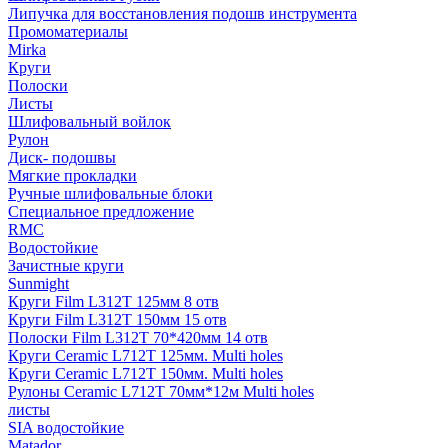
Липучка для восстановления подошв инструмента
Промоматериалы
Mirka
Круги
Полоски
Листы
Шлифовальный войлок
Рулон
Диск- подошвы
Мягкие прокладки
Ручные шлифовальные блоки
Специальное предложение
RMC
Водостойкие
Зачистные круги
Sunmight
Круги Film L312T 125мм 8 отв
Круги Film L312T 150мм 15 отв
Полоски Film L312T 70*420мм 14 отв
Круги Ceramic L712T 125мм. Multi holes
Круги Ceramic L712T 150мм. Multi holes
Рулоны Ceramic L712T 70мм*12м Multi holes
листы
SIA водостойкие
Matador