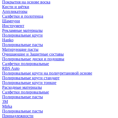
Покрытия на основе воска
Кисти и щётки
Аппликаторы
Салфетки и полотенца
Шампуни
Инструмент
Рекламные материалы
Полировальные круги
Hanko
Полировальные пасты
Матирующие пасты
Очищающие и Защитные составы
Полировальные диски и подошвы
Салфетки полировальные
RBS Auto
Полировальные круги на полиуретановой основе
Полировальные круги стандарт
Полировальные круги тонкие
Расходные материалы
Салфетки полировальные
Полировальные пасты
3М
Mirka
Полировальные пасты
Принадлежности