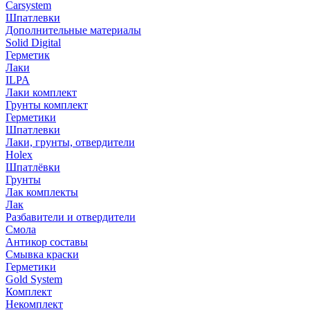
Carsystem
Шпатлевки
Дополнительные материалы
Solid Digital
Герметик
Лаки
ILPA
Лаки комплект
Грунты комплект
Герметики
Шпатлевки
Лаки, грунты, отвердители
Holex
Шпатлёвки
Грунты
Лак комплекты
Лак
Разбавители и отвердители
Смола
Антикор составы
Смывка краски
Герметики
Gold System
Комплект
Некомплект