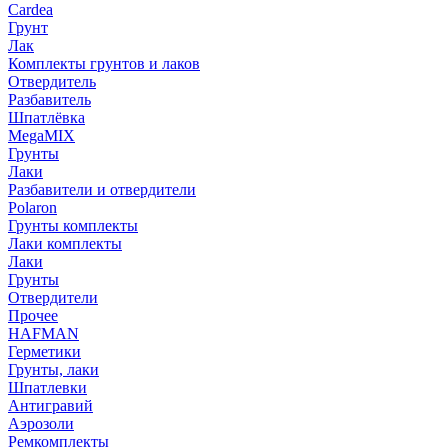
Cardea
Грунт
Лак
Комплекты грунтов и лаков
Отвердитель
Разбавитель
Шпатлёвка
MegaMIX
Грунты
Лаки
Разбавители и отвердители
Polaron
Грунты комплекты
Лаки комплекты
Лаки
Грунты
Отвердители
Прочее
HAFMAN
Герметики
Грунты, лаки
Шпатлевки
Антигравий
Аэрозоли
Ремкомплекты