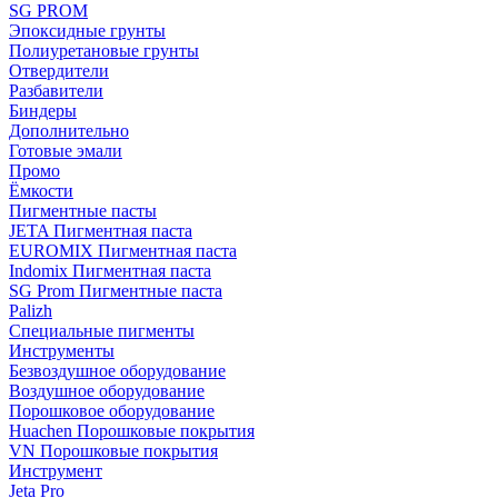
SG PROM
Эпоксидные грунты
Полиуретановые грунты
Отвердители
Разбавители
Биндеры
Дополнительно
Готовые эмали
Промо
Ёмкости
Пигментные пасты
JETA Пигментная паста
EUROMIX Пигментная паста
Indomix Пигментная паста
SG Prom Пигментные паста
Palizh
Специальные пигменты
Инструменты
Безвоздушное оборудование
Воздушное оборудование
Порошковое оборудование
Huachen Порошковые покрытия
VN Порошковые покрытия
Инструмент
Jeta Pro