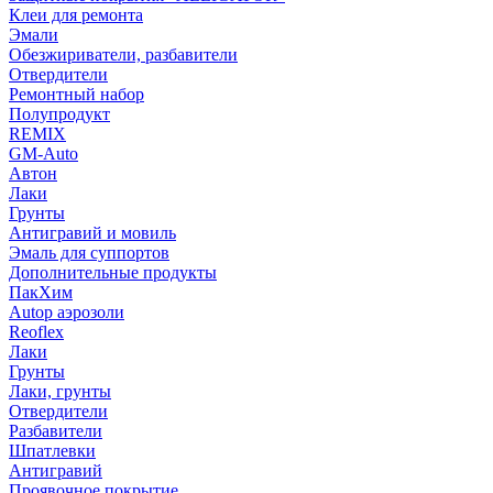
Клеи для ремонта
Эмали
Обезжириватели, разбавители
Отвердители
Ремонтный набор
Полупродукт
REMIX
GM-Auto
Автон
Лаки
Грунты
Антигравий и мовиль
Эмаль для суппортов
Дополнительные продукты
ПакХим
Autop аэрозоли
Reoflex
Лаки
Грунты
Лаки, грунты
Отвердители
Разбавители
Шпатлевки
Антигравий
Проявочное покрытие