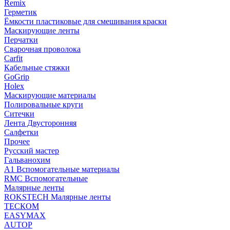
Remix
Герметик
Ёмкости пластиковые для смешивания краски
Маскирующие ленты
Перчатки
Сварочная проволока
Carfit
Кабельные стяжки
GoGrip
Holex
Маскирующие материалы
Полировальные круги
Ситечки
Лента Двусторонняя
Салфетки
Прочее
Русский мастер
Гальванохим
А1 Вспомогательные материалы
RMC Вспомогательные
Малярные ленты
ROKSTECH Малярные ленты
ТЕСКОМ
EASYMAX
AUTOP