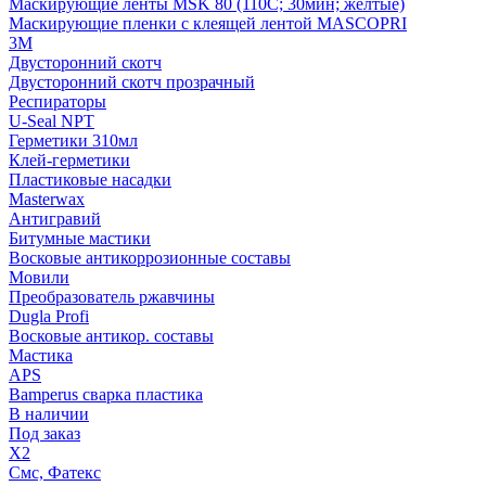
Маскирующие ленты MSK 80 (110С; 30мин; желтые)
Маскирующие пленки с клеящей лентой MASCOPRI
3M
Двусторонний скотч
Двусторонний скотч прозрачный
Респираторы
U-Seal NPT
Герметики 310мл
Клей-герметики
Пластиковые насадки
Masterwax
Антигравий
Битумные мастики
Восковые антикоррозионные составы
Мовили
Преобразователь ржавчины
Dugla Profi
Восковые антикор. составы
Мастика
APS
Bamperus сварка пластика
В наличии
Под заказ
X2
Смс, Фатекс