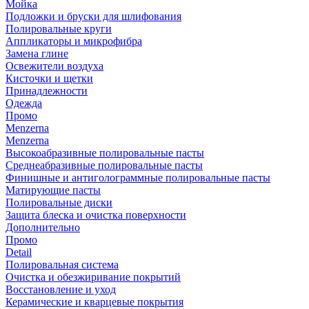
Мойка
Подложки и бруски для шлифования
Полировальные круги
Аппликаторы и микрофибра
Замена глине
Освежители воздуха
Кисточки и щетки
Принадлежности
Одежда
Промо
Menzerna
Menzerna
Высокоабразивные полировальные пасты
Среднеабразивные полировальные пасты
Финишные и антиголограммные полировальные пасты
Матирующие пасты
Полировальные диски
Защита блеска и очистка поверхности
Дополнительно
Промо
Detail
Полировальная система
Очистка и обезжиривание покрытий
Восстановление и уход
Керамические и кварцевые покрытия