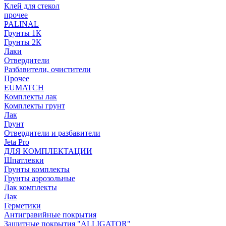
Клей для стекол
прочее
PALINAL
Грунты 1К
Грунты 2К
Лаки
Отвердители
Разбавители, очистители
Прочее
EUMATCH
Комплекты лак
Комплекты грунт
Лак
Грунт
Отвердители и разбавители
Jeta Pro
ДЛЯ КОМПЛЕКТАЦИИ
Шпатлевки
Грунты комплекты
Грунты аэрозольные
Лак комплекты
Лак
Герметики
Антигравийные покрытия
Защитные покрытия "ALLIGATOR"