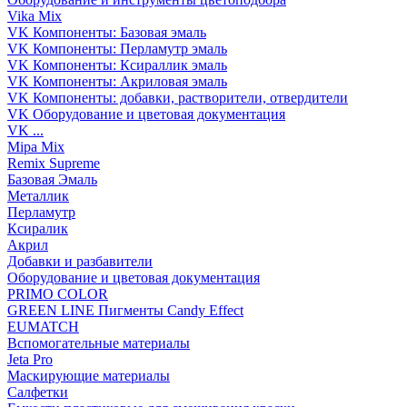
Vika Mix
VK Компоненты: Базовая эмаль
VK Компоненты: Перламутр эмаль
VK Компоненты: Ксираллик эмаль
VK Компоненты: Акриловая эмаль
VK Компоненты: добавки, растворители, отвердители
VK Оборудование и цветовая документация
VK ...
Mipa Mix
Remix Supreme
Базовая Эмаль
Металлик
Перламутр
Ксиралик
Акрил
Добавки и разбавители
Оборудование и цветовая документация
PRIMO COLOR
GREEN LINE Пигменты Candy Effect
EUMATCH
Вспомогательные материалы
Jeta Pro
Маскирующие материалы
Салфетки