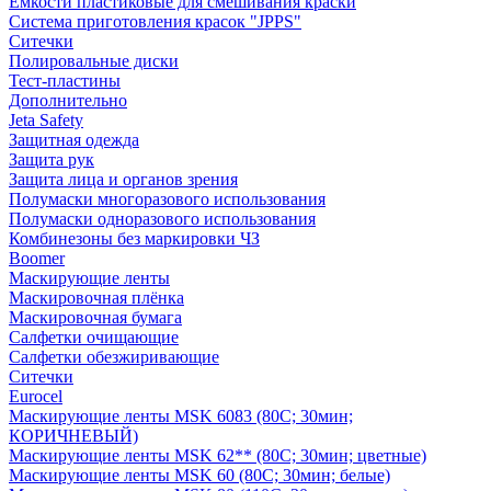
Емкости пластиковые для смешивания краски
Система приготовления красок "JPPS"
Ситечки
Полировальные диски
Тест-пластины
Дополнительно
Jeta Safety
Защитная одежда
Защита рук
Защита лица и органов зрения
Полумаски многоразового использования
Полумаски одноразового использования
Комбинезоны без маркировки ЧЗ
Boomer
Маскирующие ленты
Маскировочная плёнка
Маскировочная бумага
Салфетки очищающие
Салфетки обезжиривающие
Ситечки
Euroсel
Маскирующие ленты MSK 6083 (80С; 30мин;
КОРИЧНЕВЫЙ)
Маскирующие ленты MSK 62** (80С; 30мин; цветные)
Маскирующие ленты MSK 60 (80С; 30мин; белые)