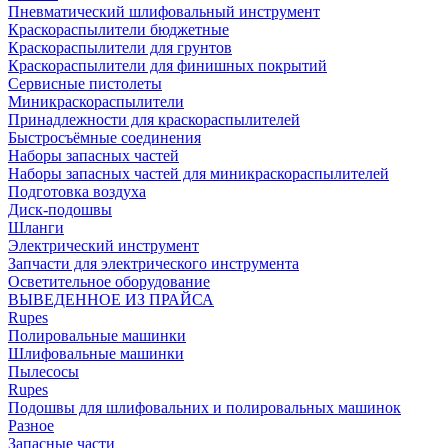
Пневматический шлифовальный инструмент
Краскораспылители бюджетные
Краскораспылители для грунтов
Краскораспылители для финишных покрытий
Сервисные пистолеты
Миникраскораспылители
Принадлежности для краскораспылителей
Быстросъёмные соединения
Наборы запасных частей
Наборы запасных частей для миникраскораспылителей
Подготовка воздуха
Диск-подошвы
Шланги
Электрический инструмент
Запчасти для электрического инструмента
Осветительное оборудование
ВЫВЕДЕННОЕ ИЗ ПРАЙСА
Rupes
Полировальные машинки
Шлифовальные машинки
Пылесосы
Rupes
Подошвы для шлифовальних и полировальных машинок
Разное
Запасные части