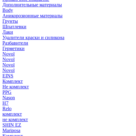
Дополнительные материалы
Body
Аникорозионные материалы
Грунты
Шпатлевки
Лаки
Удалители краски и силикона
Разбавители
Герметики
Novol
Novol
Novol
Novol
EINS
Комплект
Не комплект
PPG
Nason
H7
Relo
комплект
не комплект
SHIN EZ
Mariposa
Комплект