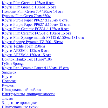
Круги Film Green d.125мм 8 отв
Круги Film Green d.150мм 15 отв
Полоски Film Green 70*420мм 14 отв
Рулоны Film Green 70мм*50м
Круги Purple Paper PP627 d.125мм 8 отв.
Круги Purple Paper PP627 d.150мм 15 отв.
Круги Film Ceramic FC531 d.125мм 8 отв
Круги Film Ceramic FC531 d.150мм 15 отв
Круги Film Sponge multiair FS115 d.150мм 181 отв
Круги Sponge Pyramid TZ 700 150мм
Круги Textile Foam 150мм
Круги AP33M d.125мм 8 отв
Круги AP33M d.150мм 15 отв
Войлок Hanko Tех 115мм*10м
Губки Sponge
Круги Red Ceramic Paper d.150мм 15 отв
Sandwox
Круги
Полоски
Рулоны
Шлифовальный войлок
Инструменты, принадлежности
Листы
Защитные прокладки
Шлифовальные губки