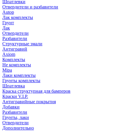
Шпатлевки
Отвердители и разбавители
Autop
Лак комплекты
Грунт
Лак
Отвердители
Разбавители
Структурные эмали
Антигравий
Axiom
Комплекты
Не комплекты
Mipa
Лаки комплекты
Грунты комплекты
Шпатлевка
Краска структупная для бамперов
Краски V.I.P.
Антигравийные покрытия
Добавки
Разбавители
Грунты, лаки
Отвердители
Дополнительно