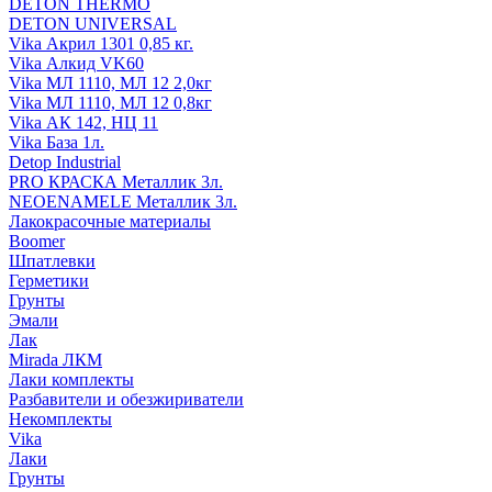
DETON THERMO
DETON UNIVERSAL
Vika Акрил 1301 0,85 кг.
Vika Алкид VK60
Vika МЛ 1110, МЛ 12 2,0кг
Vika МЛ 1110, МЛ 12 0,8кг
Vika АК 142, НЦ 11
Vika База 1л.
Detop Industrial
PRO КРАСКА Металлик 3л.
NEOENAMELE Металлик 3л.
Лакокрасочные материалы
Boomer
Шпатлевки
Герметики
Грунты
Эмали
Лак
Mirada ЛКМ
Лаки комплекты
Разбавители и обезжириватели
Некомплекты
Vika
Лаки
Грунты