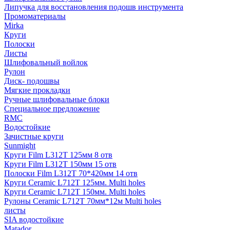
Липучка для восстановления подошв инструмента
Промоматериалы
Mirka
Круги
Полоски
Листы
Шлифовальный войлок
Рулон
Диск- подошвы
Мягкие прокладки
Ручные шлифовальные блоки
Специальное предложение
RMC
Водостойкие
Зачистные круги
Sunmight
Круги Film L312T 125мм 8 отв
Круги Film L312T 150мм 15 отв
Полоски Film L312T 70*420мм 14 отв
Круги Ceramic L712T 125мм. Multi holes
Круги Ceramic L712T 150мм. Multi holes
Рулоны Ceramic L712T 70мм*12м Multi holes
листы
SIA водостойкие
Matador