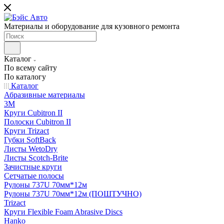
Материалы и оборудование для кузовного ремонта
Каталог
По всему сайту
По каталогу
Каталог
Абразивные материалы
3M
Круги Cubitron II
Полоски Cubitron II
Круги Trizact
Губки SoftBack
Листы WetoDry
Листы Scotch-Brite
Зачистные круги
Сетчатые полосы
Рулоны 737U 70мм*12м
Рулоны 737U 70мм*12м (ПОШТУЧНО)
Trizact
Круги Flexible Foam Abrasive Discs
Hanko