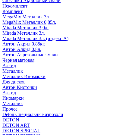
Glosaniko Акриловые эмали
Некомплект
Комплект
MegaMix Металлик 3л.
MegaMix Металлик 0,85л.
Mirada Металлик 3,0л.
Mirada Металлик 3л.
Mirada Металлик 3л. (индекс А)
Автон Акрил 0,85кг.
Автон Алкид 0,8л.
Автон Аэрозольные эмали
Черная матовая
Алкид
Металлик
Металлик Иномарки
Для дисков
Автон Кисточки
Алкид
Иномарки
Металлик
Прочее
Deton Специальные аэрозоли
DETON
DETON ART
DETON SPECIAL