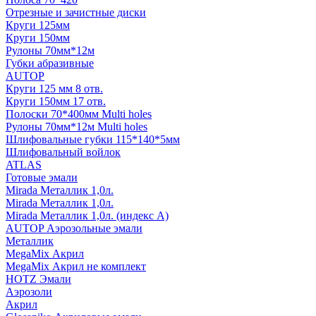
Отрезные и зачистные диски
Круги 125мм
Круги 150мм
Рулоны 70мм*12м
Губки абразивные
AUTOP
Круги 125 мм 8 отв.
Круги 150мм 17 отв.
Полоски 70*400мм Multi holes
Рулоны 70мм*12м Multi holes
Шлифовальные губки 115*140*5мм
Шлифовальный войлок
ATLAS
Готовые эмали
Mirada Металлик 1,0л.
Mirada Металлик 1,0л.
Mirada Металлик 1,0л. (индекс А)
AUTOP Аэрозольные эмали
Металлик
MegaMix Акрил
MegaMix Акрил не комплект
HOTZ Эмали
Аэрозоли
Акрил