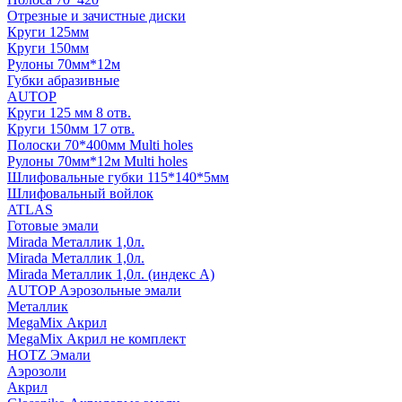
Отрезные и зачистные диски
Круги 125мм
Круги 150мм
Рулоны 70мм*12м
Губки абразивные
AUTOP
Круги 125 мм 8 отв.
Круги 150мм 17 отв.
Полоски 70*400мм Multi holes
Рулоны 70мм*12м Multi holes
Шлифовальные губки 115*140*5мм
Шлифовальный войлок
ATLAS
Готовые эмали
Mirada Металлик 1,0л.
Mirada Металлик 1,0л.
Mirada Металлик 1,0л. (индекс А)
AUTOP Аэрозольные эмали
Металлик
MegaMix Акрил
MegaMix Акрил не комплект
HOTZ Эмали
Аэрозоли
Акрил