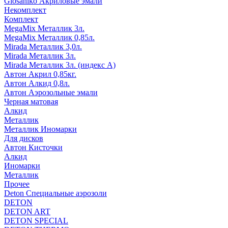
Glosaniko Акриловые эмали
Некомплект
Комплект
MegaMix Металлик 3л.
MegaMix Металлик 0,85л.
Mirada Металлик 3,0л.
Mirada Металлик 3л.
Mirada Металлик 3л. (индекс А)
Автон Акрил 0,85кг.
Автон Алкид 0,8л.
Автон Аэрозольные эмали
Черная матовая
Алкид
Металлик
Металлик Иномарки
Для дисков
Автон Кисточки
Алкид
Иномарки
Металлик
Прочее
Deton Специальные аэрозоли
DETON
DETON ART
DETON SPECIAL