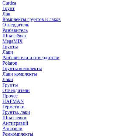
Cardea
Грунт
Лак
Комплекты грунтов и лаков
Отвердитель
Разбавитель
Шпатлёвка
MegaMIX
Грунты
Лаки
Разбавители и отвердители
Polaron
Грунты комплекты
Лаки комплекты
Лаки
Грунты
Отвердители
Прочее
HAFMAN
Герметики
Грунты, лаки
Шпатлевки
Антигравий
Аэрозоли
Ремкомплекты