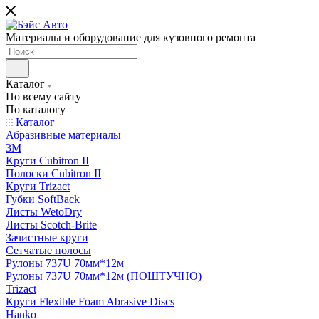
Материалы и оборудование для кузовного ремонта
Каталог
По всему сайту
По каталогу
Каталог
Абразивные материалы
3M
Круги Cubitron II
Полоски Cubitron II
Круги Trizact
Губки SoftBack
Листы WetoDry
Листы Scotch-Brite
Зачистные круги
Сетчатые полосы
Рулоны 737U 70мм*12м
Рулоны 737U 70мм*12м (ПОШТУЧНО)
Trizact
Круги Flexible Foam Abrasive Discs
Hanko