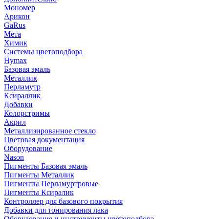
Мономер
Арикон
GaRus
Мета
Химик
Системы цветоподбора
Hymax
Базовая эмаль
Металлик
Перламутр
Ксираллик
Добавки
Колорстримы
Акрил
Металлизированное стекло
Цветовая документация
Оборудование
Nason
Пигменты Базовая эмаль
Пигменты Металлик
Пигменты Перламуртровые
Пигменты Ксиралик
Контроллер для базового покрытия
Добавки для тонирования лака
Оборудование и инструменты цветоподбора