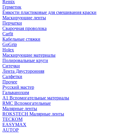
Remix
Герметик
Ёмкости пластиковые для смешивания краски
Маскирующие ленты
Перчатки
Сварочная проволока
Carfit
Кабельные стяжки
GoGrip
Holex
Маскирующие материалы
Полировальные круги
Ситечки
Лента Двусторонняя
Салфетки
Прочее
Русский мастер
Гальванохим
А1 Вспомогательные материалы
RMC Вспомогательные
Малярные ленты
ROKSTECH Малярные ленты
ТЕСКОМ
EASYMAX
AUTOP