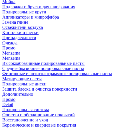
Мойка
Подложки и бруски для шлифования
Полировальные круги
Аппликаторы и микрофибра
Замена глине
Освежители воздуха
Кисточки и щетки
Принадлежности
Одежда
Промо
Menzerna
Menzerna
Высокоабразивные полировальные пасты
Среднеабразивные полировальные пасты
Финишные и антиголограммные полировальные пасты
Матирующие пасты
Полировальные диски
Защита блеска и очистка поверхности
Дополнительно
Промо
Detail
Полировальная система
Очистка и обезжиривание покрытий
Восстановление и уход
Керамические и кварцевые покрытия