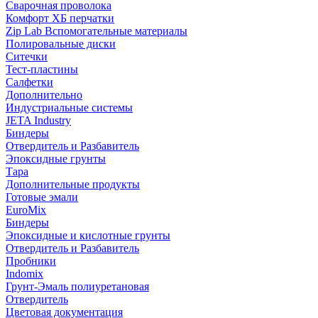
Сварочная проволока
Комфорт ХБ перчатки
Zip Lab Вспомогательные материалы
Полировальные диски
Ситечки
Тест-пластины
Салфетки
Дополнительно
Индустриальные системы
JETA Industry
Биндеры
Отвердитель и Разбавитель
Эпоксидные грунты
Тара
Дополнительные продукты
Готовые эмали
EuroMix
Биндеры
Эпоксидные и кислотные грунты
Отвердитель и Разбавитель
Пробники
Indomix
Грунт-Эмаль полиуретановая
Отвердитель
Цветовая документация