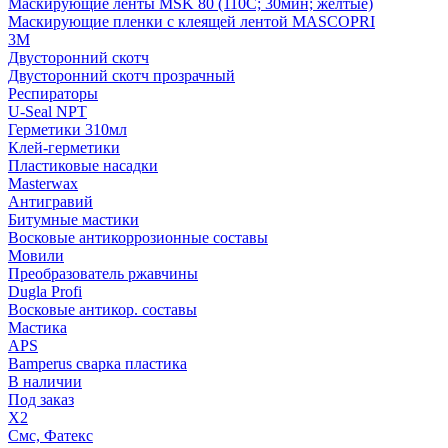
Маскирующие ленты MSK 80 (110С; 30мин; желтые)
Маскирующие пленки с клеящей лентой MASCOPRI
3M
Двусторонний скотч
Двусторонний скотч прозрачный
Респираторы
U-Seal NPT
Герметики 310мл
Клей-герметики
Пластиковые насадки
Masterwax
Антигравий
Битумные мастики
Восковые антикоррозионные составы
Мовили
Преобразователь ржавчины
Dugla Profi
Восковые антикор. составы
Мастика
APS
Bamperus сварка пластика
В наличии
Под заказ
X2
Смс, Фатекс