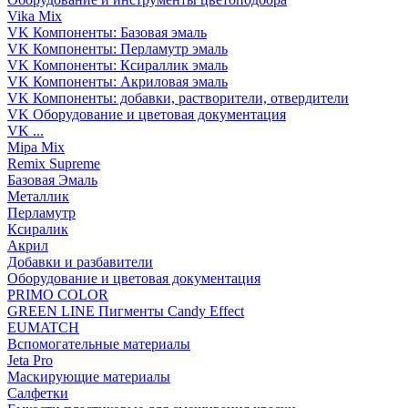
Vika Mix
VK Компоненты: Базовая эмаль
VK Компоненты: Перламутр эмаль
VK Компоненты: Ксираллик эмаль
VK Компоненты: Акриловая эмаль
VK Компоненты: добавки, растворители, отвердители
VK Оборудование и цветовая документация
VK ...
Mipa Mix
Remix Supreme
Базовая Эмаль
Металлик
Перламутр
Ксиралик
Акрил
Добавки и разбавители
Оборудование и цветовая документация
PRIMO COLOR
GREEN LINE Пигменты Candy Effect
EUMATCH
Вспомогательные материалы
Jeta Pro
Маскирующие материалы
Салфетки