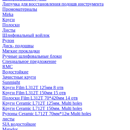
Липучка для восстановления подошв инструмента
Промоматериалы
Mirka
Круги
Полоски
Листы
Шлифовальный войлок
Рулон
Диск- подошвы
Мягкие прокладки
Ручные шлифовальные блоки
Специальное предложение
RMC
Водостойкие
Зачистные круги
Sunmight
Круги Film L312T 125мм 8 отв
Круги Film L312T 150мм 15 отв
Полоски Film L312T 70*420мм 14 отв
Круги Ceramic L712T 125мм. Multi holes
Круги Ceramic L712T 150мм. Multi holes
Рулоны Ceramic L712T 70мм*12м Multi holes
листы
SIA водостойкие
Matador