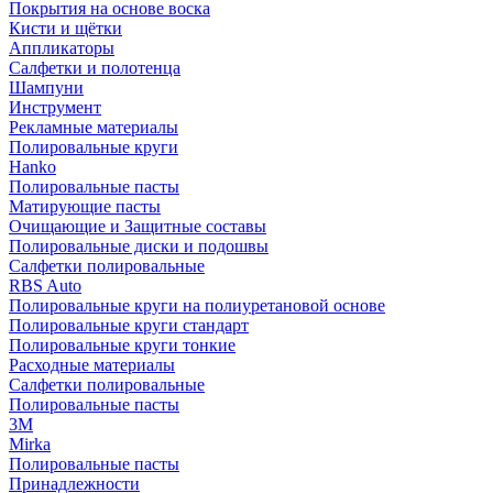
Покрытия на основе воска
Кисти и щётки
Аппликаторы
Салфетки и полотенца
Шампуни
Инструмент
Рекламные материалы
Полировальные круги
Hanko
Полировальные пасты
Матирующие пасты
Очищающие и Защитные составы
Полировальные диски и подошвы
Салфетки полировальные
RBS Auto
Полировальные круги на полиуретановой основе
Полировальные круги стандарт
Полировальные круги тонкие
Расходные материалы
Салфетки полировальные
Полировальные пасты
3М
Mirka
Полировальные пасты
Принадлежности