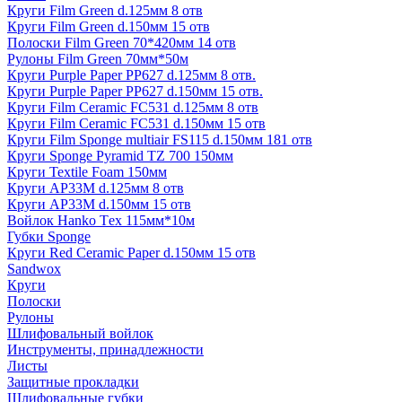
Круги Film Green d.125мм 8 отв
Круги Film Green d.150мм 15 отв
Полоски Film Green 70*420мм 14 отв
Рулоны Film Green 70мм*50м
Круги Purple Paper PP627 d.125мм 8 отв.
Круги Purple Paper PP627 d.150мм 15 отв.
Круги Film Ceramic FC531 d.125мм 8 отв
Круги Film Ceramic FC531 d.150мм 15 отв
Круги Film Sponge multiair FS115 d.150мм 181 отв
Круги Sponge Pyramid TZ 700 150мм
Круги Textile Foam 150мм
Круги AP33M d.125мм 8 отв
Круги AP33M d.150мм 15 отв
Войлок Hanko Tех 115мм*10м
Губки Sponge
Круги Red Ceramic Paper d.150мм 15 отв
Sandwox
Круги
Полоски
Рулоны
Шлифовальный войлок
Инструменты, принадлежности
Листы
Защитные прокладки
Шлифовальные губки