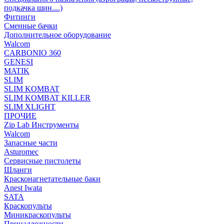
подкачка шин....)
Фитинги
Сменные бачки
Дополнительное оборудование
Walcom
CARBONIO 360
GENESI
MATIK
SLIM
SLIM KOMBAT
SLIM KOMBAT KILLER
SLIM XLIGHT
ПРОЧИЕ
Zip Lab Инструменты
Walсom
Запасные части
Asturomec
Сервисные пистолеты
Шланги
Красконагнетательные баки
Anest Iwata
SATA
Краскопульты
Миникраскопульты
Принадлежности