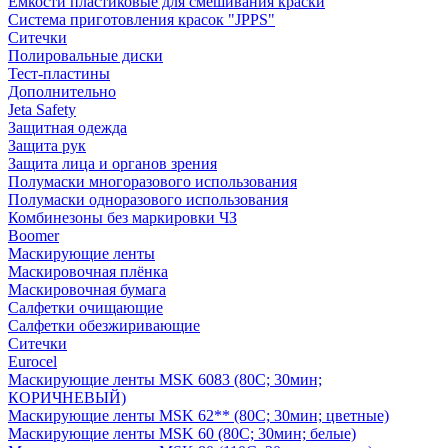
Емкости пластиковые для смешивания краски
Система приготовления красок "JPPS"
Ситечки
Полировальные диски
Тест-пластины
Дополнительно
Jeta Safety
Защитная одежда
Защита рук
Защита лица и органов зрения
Полумаски многоразового использования
Полумаски одноразового использования
Комбинезоны без маркировки ЧЗ
Boomer
Маскирующие ленты
Маскировочная плёнка
Маскировочная бумага
Салфетки очищающие
Салфетки обезжиривающие
Ситечки
Euroсel
Маскирующие ленты MSK 6083 (80С; 30мин;
КОРИЧНЕВЫЙ)
Маскирующие ленты MSK 62** (80С; 30мин; цветные)
Маскирующие ленты MSK 60 (80С; 30мин; белые)