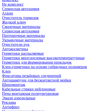
Не комплект
Сервисная автохимия
Axiom
Очиститель тормозов
Жидкий ключ
Смазочные материалы
Сервисная автохимия
Протирочные материалы
Укрывочные материалы
Очистители рук
Автокосметика
Герметики распыляемые
Герметики многоцелевые высокотемпературные
Герметики для формирования прокладок
Клеи-герметики на основе гибридных полимеров
Клеи
Фиксаторы резьбовых соединений
Автошампуни для бесконтактной мойки
Шиномонтаж
Кабельные стяжки нейлоновые
Пена монтажная полиуретановая
Эмали аэрозольные
Реклама
Антифриз