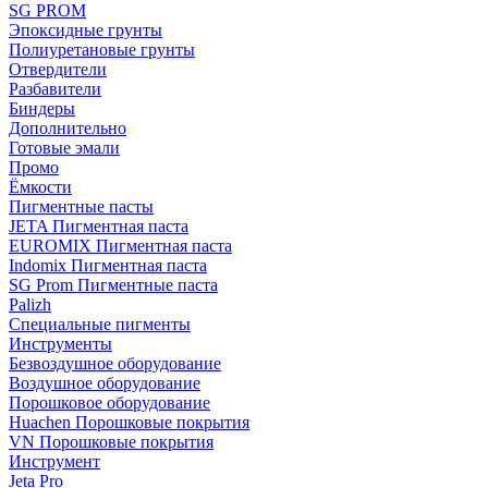
SG PROM
Эпоксидные грунты
Полиуретановые грунты
Отвердители
Разбавители
Биндеры
Дополнительно
Готовые эмали
Промо
Ёмкости
Пигментные пасты
JETA Пигментная паста
EUROMIX Пигментная паста
Indomix Пигментная паста
SG Prom Пигментные паста
Palizh
Специальные пигменты
Инструменты
Безвоздушное оборудование
Воздушное оборудование
Порошковое оборудование
Huachen Порошковые покрытия
VN Порошковые покрытия
Инструмент
Jeta Pro