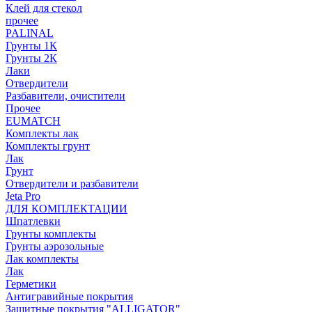
Клей для стекол
прочее
PALINAL
Грунты 1К
Грунты 2К
Лаки
Отвердители
Разбавители, очистители
Прочее
EUMATCH
Комплекты лак
Комплекты грунт
Лак
Грунт
Отвердители и разбавители
Jeta Pro
ДЛЯ КОМПЛЕКТАЦИИ
Шпатлевки
Грунты комплекты
Грунты аэрозольные
Лак комплекты
Лак
Герметики
Антигравийные покрытия
Защитные покрытия "ALLIGATOR"