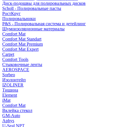
Диск-подошвы для полировальных дисков
Scholl - Полировальные пасты
РостКруг
Полировальники
P&S - Полировальная система и детейлинг
Шумоизоляционные материалы
Comfort Mat
Comfort Mat Standart
Comfort Mat Premium
Comfort Mat Expert
Carpet
Comfort Tools
Стыковочные ленты
AEROSPACE
Sorbeo
Изолонтейп
IZOLINER
Тишина
Element
iMat
Comfort Mat
Вклейка стекол
GM-Auto
Aphys
U-Seal NPT