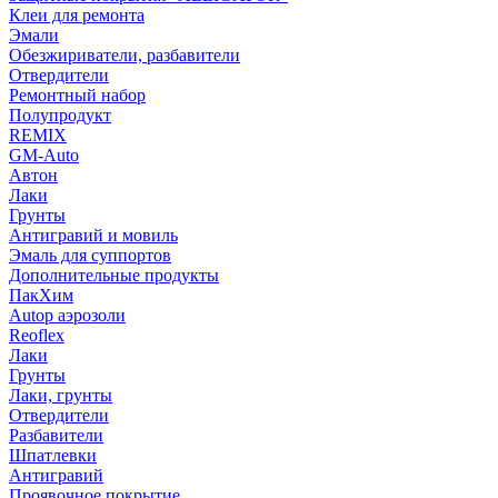
Клеи для ремонта
Эмали
Обезжириватели, разбавители
Отвердители
Ремонтный набор
Полупродукт
REMIX
GM-Auto
Автон
Лаки
Грунты
Антигравий и мовиль
Эмаль для суппортов
Дополнительные продукты
ПакХим
Autop аэрозоли
Reoflex
Лаки
Грунты
Лаки, грунты
Отвердители
Разбавители
Шпатлевки
Антигравий
Проявочное покрытие