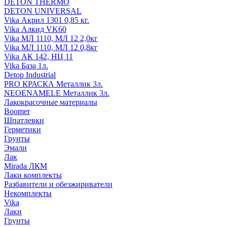
DETON THERMO
DETON UNIVERSAL
Vika Акрил 1301 0,85 кг.
Vika Алкид VK60
Vika МЛ 1110, МЛ 12 2,0кг
Vika МЛ 1110, МЛ 12 0,8кг
Vika АК 142, НЦ 11
Vika База 1л.
Detop Industrial
PRO КРАСКА Металлик 3л.
NEOENAMELE Металлик 3л.
Лакокрасочные материалы
Boomer
Шпатлевки
Герметики
Грунты
Эмали
Лак
Mirada ЛКМ
Лаки комплекты
Разбавители и обезжириватели
Некомплекты
Vika
Лаки
Грунты