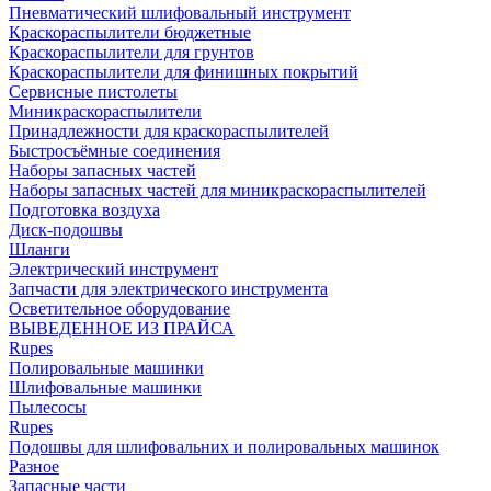
Пневматический шлифовальный инструмент
Краскораспылители бюджетные
Краскораспылители для грунтов
Краскораспылители для финишных покрытий
Сервисные пистолеты
Миникраскораспылители
Принадлежности для краскораспылителей
Быстросъёмные соединения
Наборы запасных частей
Наборы запасных частей для миникраскораспылителей
Подготовка воздуха
Диск-подошвы
Шланги
Электрический инструмент
Запчасти для электрического инструмента
Осветительное оборудование
ВЫВЕДЕННОЕ ИЗ ПРАЙСА
Rupes
Полировальные машинки
Шлифовальные машинки
Пылесосы
Rupes
Подошвы для шлифовальних и полировальных машинок
Разное
Запасные части