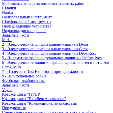
Мобильные аппараты для очистительных работ
Шланги
Hanko
Полировальный инструмент
Шлифовальный инструмент
Пылеудаляющие устройства
Подошвы, диск-подошвы
Запасные части
Mirka
2 - Электрические шлифовальные машинки Deros
3 - Электрические шлифовальные машинки Ceros
4 - Электрические шлифовальные машинки Deos;Ros2
5 - Пневматические шлифовальные машинки Os;Ros;Pros
6 - Электрические машинки для шлифования стен и потолков
Leros, Miro
7 - Пылесосы Dust Extractor и принадлежности
9 - Шлифовальные блоки
Футболки, комбинезоны
Запасные части
Voylet
Краскопульты "HVLP"
Краскопульты "Excellent Atomization"
Краскопульты "Конвенциональная система"
Продувочные
Специального назначения (аэрографы, пескоструйные,