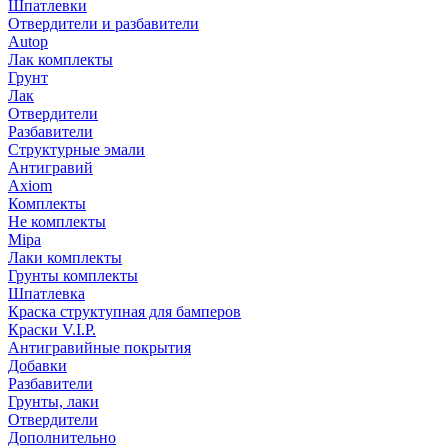
Шпатлевки
Отвердители и разбавители
Autop
Лак комплекты
Грунт
Лак
Отвердители
Разбавители
Структурные эмали
Антигравий
Axiom
Комплекты
Не комплекты
Mipa
Лаки комплекты
Грунты комплекты
Шпатлевка
Краска структупная для бамперов
Краски V.I.P.
Антигравийные покрытия
Добавки
Разбавители
Грунты, лаки
Отвердители
Дополнительно