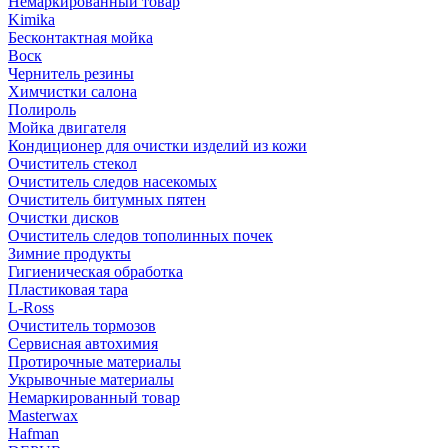
Немаркированный товар
Kimika
Бесконтактная мойка
Воск
Чернитель резины
Химчистки салона
Полироль
Мойка двигателя
Кондиционер для очистки изделий из кожи
Очиститель стекол
Очиститель следов насекомых
Очиститель битумных пятен
Очистки дисков
Очиститель следов тополинных почек
Зимние продукты
Гигиеническая обработка
Пластиковая тара
L-Ross
Очиститель тормозов
Сервисная автохимия
Протирочные материалы
Укрывочные материалы
Немаркированный товар
Masterwax
Hafman