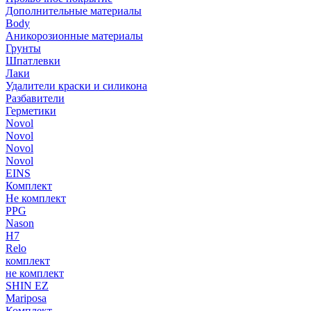
Дополнительные материалы
Body
Аникорозионные материалы
Грунты
Шпатлевки
Лаки
Удалители краски и силикона
Разбавители
Герметики
Novol
Novol
Novol
Novol
EINS
Комплект
Не комплект
PPG
Nason
H7
Relo
комплект
не комплект
SHIN EZ
Mariposa
Комплект