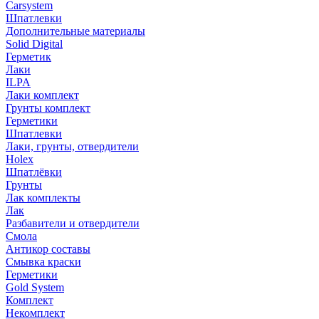
Carsystem
Шпатлевки
Дополнительные материалы
Solid Digital
Герметик
Лаки
ILPA
Лаки комплект
Грунты комплект
Герметики
Шпатлевки
Лаки, грунты, отвердители
Holex
Шпатлёвки
Грунты
Лак комплекты
Лак
Разбавители и отвердители
Смола
Антикор составы
Смывка краски
Герметики
Gold System
Комплект
Некомплект