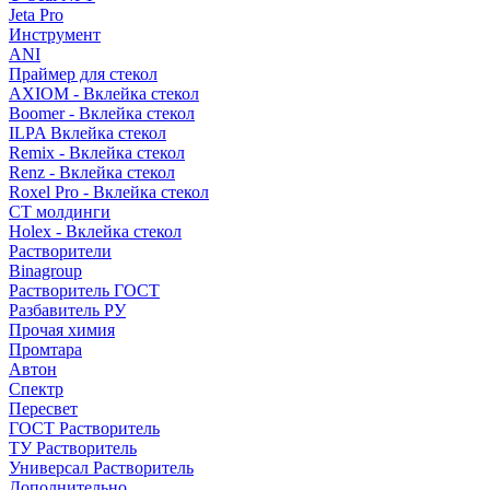
Jeta Pro
Инструмент
ANI
Праймер для стекол
AXIOM - Вклейка стекол
Boomer - Вклейка стекол
ILPA Вклейка стекол
Remix - Вклейка стекол
Renz - Вклейка стекол
Roxel Pro - Вклейка стекол
СТ молдинги
Holex - Вклейка стекол
Растворители
Binagroup
Растворитель ГОСТ
Разбавитель РУ
Прочая химия
Промтара
Автон
Спектр
Пересвет
ГОСТ Растворитель
ТУ Растворитель
Универсал Растворитель
Дополнительно