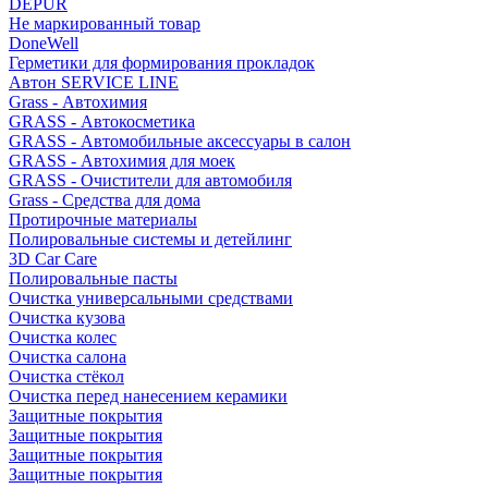
DEPUR
Не маркированный товар
DoneWell
Герметики для формирования прокладок
Автон SERVICE LINE
Grass - Автохимия
GRASS - Автокосметика
GRASS - Автомобильные аксессуары в салон
GRASS - Автохимия для моек
GRASS - Очистители для автомобиля
Grass - Средства для дома
Протирочные материалы
Полировальные системы и детейлинг
3D Car Care
Полировальные пасты
Очистка универсальными средствами
Очистка кузова
Очистка колес
Очистка салона
Очистка стёкол
Очистка перед нанесением керамики
Защитные покрытия
Защитные покрытия
Защитные покрытия
Защитные покрытия